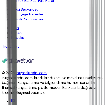
Merkez Bankası Faiz Kararı
Kredi Başvurusu
Mortgage Haberleri
Emekli Promosyonu
İban
Banka
Findeks
Trustpilot
© 2026
ihtiyackredisi.com
ihtiyackredisi.com, kredi, kredi kartı ve mevduat ürünleri için
bağımsız karşılaştırma ve bilgilendirme hizmeti sunan bir
finansal karşılaştırma platformudur. Bankalarla doğrudan
kredi sözleşmesi yapmaz.