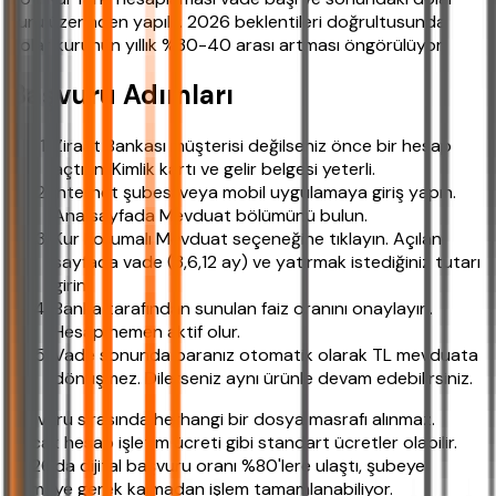
kuru üzerinden yapılır. 2026 beklentileri doğrultusunda
dolar kurunun yıllık %30-40 arası artması öngörülüyor.
Başvuru Adımları
Ziraat Bankası müşterisi değilseniz önce bir hesap
açtırın. Kimlik kartı ve gelir belgesi yeterli.
Internet şubesi veya mobil uygulamaya giriş yapın.
Ana sayfada Mevduat bölümünü bulun.
Kur Korumalı Mevduat seçeneğine tıklayın. Açılan
sayfada vade (3,6,12 ay) ve yatırmak istediğiniz tutarı
girin.
Banka tarafından sunulan faiz oranını onaylayın.
Hesap hemen aktif olur.
Vade sonunda paranız otomatik olarak TL mevduata
dönüşmez. Dilerseniz aynı ürünle devam edebilirsiniz.
Başvuru sırasında herhangi bir dosya masrafı alınmaz.
Ancak hesap işletim ücreti gibi standart ücretler olabilir.
2026'da dijital başvuru oranı %80'lere ulaştı, şubeye
gitmeye gerek kalmadan işlem tamamlanabiliyor.