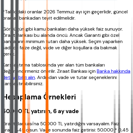
*Tablodaki oranlar 2026 Temmuz ayı için geçerlidir, güncel
oranlar bankadan teyit edilmelidir.
Gördüğün gibi kamu bankaları daha yüksek faiz sunuyor.
Ziraat Bankası bu alanda öncü. Ancak Garanti gibi özel
bankaların minimum tutarı daha yüksek. Seçim yaparken
sadece faize değil, vade ve diğer koşullara da bakmak
gerek.
Karşılaştırma tablosunda yer alan tüm bankaları
değerlendirmeniz önerilir. Ziraat Bankası için
Banka hakkında
detaylı bilgi alın
. Ardından vade ve tutar seçeneklerini
karşılaştırabilirsiniz.
Hesaplama Örnekleri
50.000 TL yatırım, 6 ay vade
Ziraat Bankası'na 50.000 TL yatırdığını varsayalım. Faiz
oranı %45 olsun. Vade sonunda faiz getirisi: 50.000 * 0,45