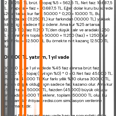
/ 2 = 11.250 TL brüt. Stopaj %5 = 562,5 TL. Net faiz: 10.687,5
TL. Anapara + faiz = 60.687,5 TL. Eğer dolar kuru bu sürede
%20 artarsa, kur farkı 50.000 * 0,20 = 10.000 TL. Bu
durumda faiz (11.250 TL) kur farkından (10.000 TL) yüksek
olduğu için sadece faiz ödenir. Ama kur %25 artarsa
(12.500 TL), faiz 11.250 TL'den düşük kalır ve aradaki 1.250
TL eklenir. Yani toplam 50.000 + 11.250 (faiz) + 1.250 (kur
farkı farkı) = 62.500 TL. Bu örnekte net kazanç 12.500 TL
olur.
100.000 TL yatırım, 1 yıl vade
100.000 TL ile 1 yıl vadede %45 faiz alınırsa brüt faiz
45.000 TL. Stopaj (1 yıl için %0) * 0 = 0. Net faiz 45.000 TL.
Anapara 145.000 TL. Kur farkı yıllık %30 olursa 30.000 TL,
faizden düşük olduğu için sadece faiz kazancı olur. Ama kur
%50 artarsa 50.000 TL, faizden (45.000) büyük olduğu
için aradaki 5.000 TL eklenir, toplam 150.000 TL olur. Bu
hesaplamalar ihtiyackredisi.com simülasyon verilerine
dayanmaktadır.
Not: Kur farkı hesaplaması vade başı ve sonundaki dolar