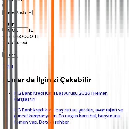
Tutar
TL
Ornek:
50.000
TL
Vade Süresi
Bul
Bunlar da İlginizi Çekebilir
ING Bank Kredi Kartı Başvurusu 2026 | Hemen
Karşılaştır!
ING Bank kredi kartı başvurusu şartları, avantajları ve
güncel kampanyaları. En uygun kartı bul, başvurunu
hemen yap. Detaylı rehber.