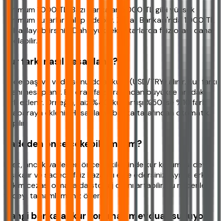
Minimum 1.000 TL. Bazı bankalar 5.000 TL gibi yüksek
minimum tutarlar talep edebilir. Ziraat Bankası'nda 1.000 TL
ile başlayabilirsiniz. Daha yüksek tutarlarda faiz oranı daha
iyi olabilir.
Kur farkı nasıl hesaplanır?
Vade başı ve vade sonu dolar kuru (USD/TRY) alınır. Kur farkı
oranı hesaplanır. Bu oran faiz oranından büyükse aradaki
fark eklenir. Örneğin, faiz %40, kur artışı %50 ise %10 fark
anaparaya eklenir. Hesaplama banka tarafından otomatik
yapılır.
Vadeden önce çekebilir miyim?
Evet, ancak vadeden önce çekildiğinde kur koruması devre
dışı kalır ve sadece faiz kazancı elde edersiniz. Ayrıca erken
çekim cezası olmasa da stopaj oranı artabilir. Bu nedenle
vadeyi tamamlamanız önerilir.
Hangi bankalar kur korumalı mevduat sunuyor?