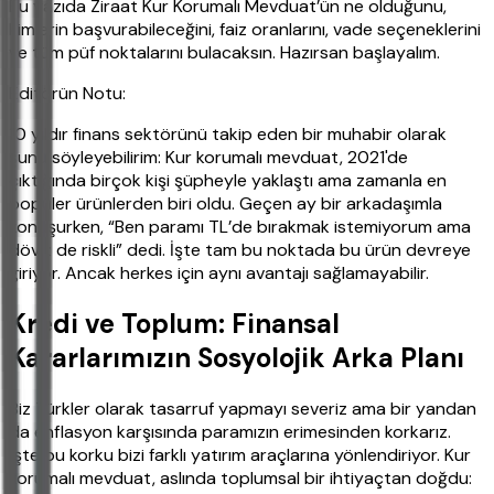
Bu yazıda Ziraat Kur Korumalı Mevduat’ün ne olduğunu,
kimlerin başvurabileceğini, faiz oranlarını, vade seçeneklerini
ve tüm püf noktalarını bulacaksın. Hazırsan başlayalım.
Editörün Notu:
10 yıldır finans sektörünü takip eden bir muhabir olarak
şunu söyleyebilirim: Kur korumalı mevduat, 2021'de
çıktığında birçok kişi şüpheyle yaklaştı ama zamanla en
popüler ürünlerden biri oldu. Geçen ay bir arkadaşımla
konuşurken, “Ben paramı TL’de bırakmak istemiyorum ama
döviz de riskli” dedi. İşte tam bu noktada bu ürün devreye
giriyor. Ancak herkes için aynı avantajı sağlamayabilir.
Kredi ve Toplum: Finansal
Kararlarımızın Sosyolojik Arka Planı
Biz Türkler olarak tasarruf yapmayı severiz ama bir yandan
da enflasyon karşısında paramızın erimesinden korkarız.
İşte bu korku bizi farklı yatırım araçlarına yönlendiriyor. Kur
korumalı mevduat, aslında toplumsal bir ihtiyaçtan doğdu: