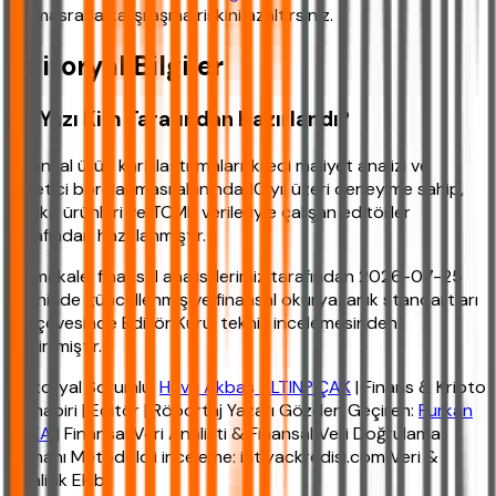
bir masrafla karşılaşma riskini azaltırsınız.
Editoryal Bilgiler
Bu Yazı Kim Tarafından Hazırlandı?
Finansal ürün karşılaştırmaları, kredi maliyet analizi ve
tüketici borçlanması alanında 10 yıl üzeri deneyime sahip,
banka ürünleri ve TCMB verileriyle çalışan editörler
tarafından hazırlanmıştır.
Bu makale, finansal analistlerimiz tarafından 2026-07-25
tarihinde güncellenmiş ve finansal okuryazarlık standartları
çerçevesinde Editör Kurul teknik incelemesinden
geçirilmiştir.
Editoryal Sorumlu:
Hava Akbaş ALTINPIÇAK
| Finans & Kripto
Muhabiri | Editör | Röportaj Yazarı Gözden Geçiren:
Furkan
YAKA
| Finansal Veri Analisti & Finansal Veri Doğrulama
Uzmanı Metodoloji inceleme: ihtiyackredisi.com Veri &
Analitik Ekibi