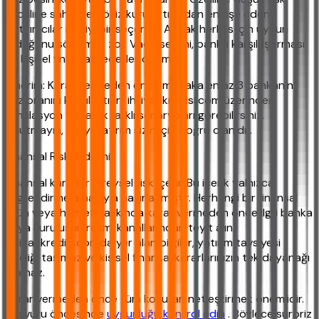
profiline sahip ve döviz kuru artışından endişe eden
yatırımcılar için iyi bir seçenek. Ancak herkes için uygun
olduğunu söylemek zor. Vade seçimi, banka karşılaştırması
ve kişisel finansal hedefler önemli.
Önerim: Karar vermeden önce mutlaka en az 3 bankanın
faiz oranını karşılaştırın. ihtiyackredisi.com üzerinden
simülasyon yaparak farklı senaryoları görebilirsiniz.
Unutmayın, en iyi yatırım sizin için doğru olanıdır.
Finansal Risk Bildirimi
Finansal kararlar bireysel risk içerir. Bu içerik yalnızca
bilgilendirme amacıyla hazırlanmıştır. Herhangi bir finansal
ürün veya hizmet hakkında karar vermeden önce ilgili banka
veya kuruluşun resmi kanallarından teyit alın.
ihtiyackredisi.com'da yer alan bilgiler, yatırım tavsiyesi
niteliği taşımaz ve kişisel finansal kararlarınızın tek dayanağı
olamaz.
Karar vermeden önce tüm koşulları netleştirmek önemlidir.
Başvuru öncesinde
uygunluğu kontrol edin
. Böylece sürpriz