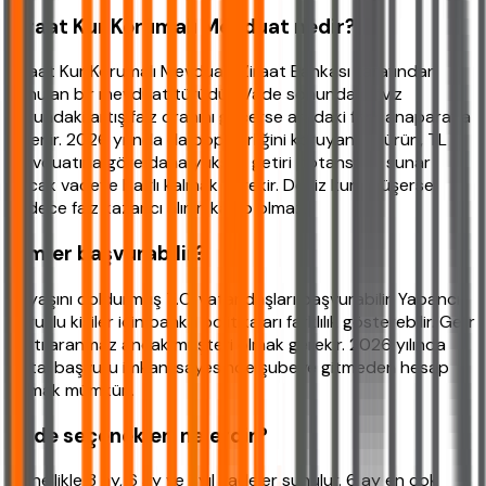
Ziraat Kur Korumalı Mevduat nedir?
Ziraat Kur Korumalı Mevduat, Ziraat Bankası tarafından
sunulan bir mevduat türüdür. Vade sonunda döviz
kurundaki artış faiz oranını geçerse aradaki fark anaparaya
eklenir. 2026 yılında da popülerliğini koruyan bu ürün, TL
mevduatına göre daha yüksek getiri potansiyeli sunar
ancak vadeye bağlı kalmak gerekir. Döviz kuru düşerse
sadece faiz kazancı alınır, kayıp olmaz.
Kimler başvurabilir?
18 yaşını doldurmuş T.C. vatandaşları başvurabilir. Yabancı
uyruklu kişiler için banka politikaları farklılık gösterebilir. Gelir
şartı aranmaz ancak müşteri olmak gerekir. 2026 yılında
dijital başvuru imkanı sayesinde şubeye gitmeden hesap
açmak mümkün.
Vade seçenekleri nelerdir?
Genellikle 3 ay, 6 ay ve 1 yıl vadeler sunulur. 6 ay en çok