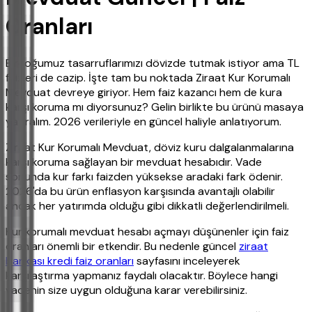
Oranları
Birçoğumuz tasarruflarımızı dövizde tutmak istiyor ama TL
faizleri de cazip. İşte tam bu noktada Ziraat Kur Korumalı
Mevduat devreye giriyor. Hem faiz kazancı hem de kura
karşı koruma mı diyorsunuz? Gelin birlikte bu ürünü masaya
yatıralım. 2026 verileriyle en güncel haliyle anlatıyorum.
Ziraat Kur Korumalı Mevduat, döviz kuru dalgalanmalarına
karşı koruma sağlayan bir mevduat hesabıdır. Vade
sonunda kur farkı faizden yüksekse aradaki fark ödenir.
2026'da bu ürün enflasyon karşısında avantajlı olabilir
ancak her yatırımda olduğu gibi dikkatli değerlendirilmeli.
Kur korumalı mevduat hesabı açmayı düşünenler için faiz
oranları önemli bir etkendir. Bu nedenle güncel
ziraat
bankası kredi faiz oranları
sayfasını inceleyerek
karşılaştırma yapmanız faydalı olacaktır. Böylece hangi
vadenin size uygun olduğuna karar verebilirsiniz.