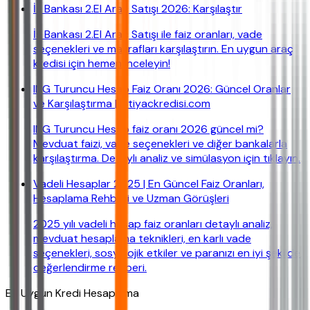
İş Bankası 2.El Araç Satışı 2026: Karşılaştır
İş Bankası 2.El Araç Satışı ile faiz oranları, vade
seçenekleri ve masrafları karşılaştırın. En uygun araç
kredisi için hemen inceleyin!
ING Turuncu Hesap Faiz Oranı 2026: Güncel Oranlar
ve Karşılaştırma | ihtiyackredisi.com
ING Turuncu Hesap faiz oranı 2026 güncel mi?
Mevduat faizi, vade seçenekleri ve diğer bankalarla
karşılaştırma. Detaylı analiz ve simülasyon için tıklayın.
Vadeli Hesaplar 2025 | En Güncel Faiz Oranları,
Hesaplama Rehberi ve Uzman Görüşleri
2025 yılı vadeli hesap faiz oranları detaylı analiz,
mevduat hesaplama teknikleri, en karlı vade
seçenekleri, sosyolojik etkiler ve paranızı en iyi şekilde
değerlendirme rehberi.
En Uygun Kredi Hesaplama