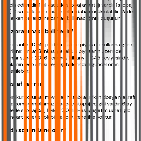
tercih edilendir. 1 yıl vadede stopaj avantajı vardır (stopaj
%0). Kısa vadelerde faiz oranları daha düşük olabilir. Vade
seçerken paranızı ne zaman kullanacağınızı düşünün.
Faiz oranı nasıl belirlenir?
Faiz oranları TCMB politika faizi ve piyasa koşullarına göre
belirlenir. Ziraat Bankası genellikle piyasanın üzerinde
oranlar sunar. 2026 Temmuz itibarıyla %45 seviyesinde.
Bankanın web sitesi veya şubelerinden güncel oran
öğrenilebilir.
Masraf var mı?
Hayır, kur korumalı mevduat hesabı açılırken dosya masrafı
veya komisyon alınmaz. Sadece stopaj vergisi vardır. 6 ay
vadede stopaj %5, 1 yılda %0'dır. Hesap işletim ücreti gibi
standart ücretler olabilir ancak genellikle yoktur.
Vade sonunda ne olur?