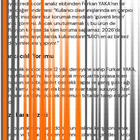
ihtiyackredisi.com analiz ekibinden Furkan YAKA’nın bir
diğer değerlendirmesi: “Kullanıcı davranışlarında en çarpıcı
gözlem, insanların kur korumalı mevduatı ‘güvenli liman’
olarak görmesi. Ancak unutulmamalı ki, bu ürün de
enflasyon karşısında tam koruma sağlamaz. 2026’da
yapılan simülasyonlarda, kullanıcıların %60’ı en az bir kez
vade yenilemesi yapıyor.”
Bankacılık Yorumu
Bankacılık sektöründe 12 yıllık deneyime sahip Furkan YAKA,
“Ziraat Bankası’nın kur korumalı mevduatta piyasa lideri
olmasının sebebi, devlet destekli yapısı ve geniş şube ağı.
Diğer kamu bankaları da benzer avantajlar sunuyor. Özel
bankalar ise daha yüksek minimum tutarlar talep ediyor”
dedi.
Hızlı Karar Özeti
Kur korumalı mevduat, döviz kuru riskine karşı korunmak
isteyen ve TL faizlerinden memnun olanlar için ideal. Ancak