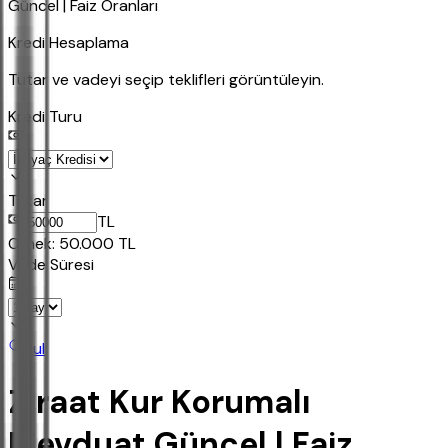
Güncel | Faiz Oranları
Kredi Hesaplama
Tutar ve vadeyi seçip teklifleri görüntüleyin.
Kredi Turu
Tutar
TL
Ornek:
50.000
TL
Vade Süresi
Bul
Ziraat Kur Korumalı
Mevduat Güncel | Faiz