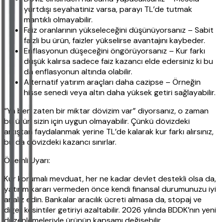
yurtdışı seyahatiniz varsa, parayı TL’de tutmak
mantıklı olmayabilir.
Faiz oranlarının yükseleceğini düşünüyorsanız – Sabit
faizli bu ürün, faizler yükselirse avantajını kaybeder.
Enflasyonun düşeceğini öngörüyorsanız – Kur farkı
düşük kalırsa sadece faiz kazancı elde edersiniz ki bu
da enflasyonun altında olabilir.
Alternatif yatırım araçları daha cazipse – Örneğin
hisse senedi veya altın daha yüksek getiri sağlayabilir.
“Ya ben zaten bir miktar dövizim var” diyorsanız, o zaman
bu ürün sizin için uygun olmayabilir. Çünkü dövizdeki
artıştan faydalanmak yerine TL’de kalarak kur farkı alırsınız,
bu da dövizdeki kazancı sınırlar.
Önemli Uyarı:
Kur korumalı mevduat, her ne kadar devlet destekli olsa da,
yatırım kararı vermeden önce kendi finansal durumunuzu iyi
analiz edin. Bankalar aracılık ücreti almasa da, stopaj ve
diğer kesintiler getiriyi azaltabilir. 2026 yılında BDDK’nın yeni
düzenlemeleriyle ürünün kapsamı değişebilir.