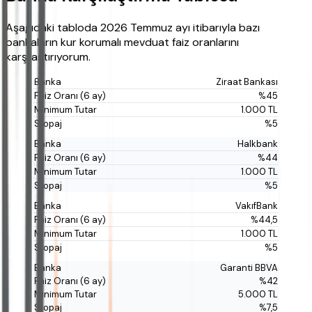
Aşağıdaki tabloda 2026 Temmuz ayı itibarıyla bazı
bankaların kur korumalı mevduat faiz oranlarını
karşılaştırıyorum.
Ziraat Bankası
%45
1.000 TL
%5
Halkbank
%44
1.000 TL
%5
VakıfBank
%44,5
1.000 TL
%5
Garanti BBVA
%42
5.000 TL
%7,5