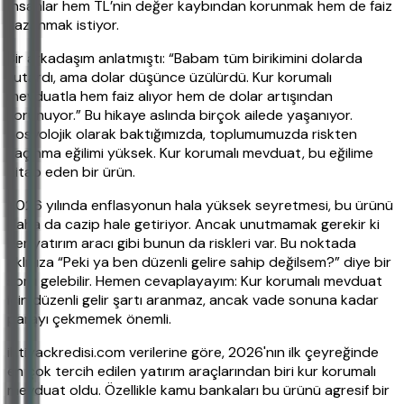
İnsanlar hem TL’nin değer kaybından korunmak hem de faiz
kazanmak istiyor.
Bir arkadaşım anlatmıştı: “Babam tüm birikimini dolarda
tutardı, ama dolar düşünce üzülürdü. Kur korumalı
mevduatla hem faiz alıyor hem de dolar artışından
korunuyor.” Bu hikaye aslında birçok ailede yaşanıyor.
Sosyolojik olarak baktığımızda, toplumumuzda riskten
kaçınma eğilimi yüksek. Kur korumalı mevduat, bu eğilime
hitap eden bir ürün.
2026 yılında enflasyonun hala yüksek seyretmesi, bu ürünü
daha da cazip hale getiriyor. Ancak unutmamak gerekir ki
her yatırım aracı gibi bunun da riskleri var. Bu noktada
aklınıza “Peki ya ben düzenli gelire sahip değilsem?” diye bir
soru gelebilir. Hemen cevaplayayım: Kur korumalı mevduat
için düzenli gelir şartı aranmaz, ancak vade sonuna kadar
parayı çekmemek önemli.
ihtiyackredisi.com verilerine göre, 2026'nın ilk çeyreğinde
en çok tercih edilen yatırım araçlarından biri kur korumalı
mevduat oldu. Özellikle kamu bankaları bu ürünü agresif bir