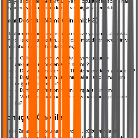
vadeye sadık kalmak şart. Bu yazıyı okuduktan sonra hala
ihtiyacınız yoksa, doğru kararı vermişsiniz demektir.
Karar Destek Bölümü (Dinamik H3)
Bu bölümde kendi kararınızı vermenize yardımcı olacak bir
kontrol listesi hazırladım. Aşağıdaki maddeleri inceleyin ve
içiniz rahat ederse harekete geçin.
✓ Geliriniz düzenli ve vade boyunca parayı
çekmeyeceğinizden emin misiniz?
✓ Döviz kuru beklentiniz TL faizinden daha yüksek mi?
✓ Başka bir yatırım aracının daha cazip olmadığını
değerlendirdiniz mi?
✓ Bankaların faiz oranlarını karşılaştırdınız mı?
✓ Vade sonunda paranızı ne yapacağınızı planladınız
mı?
Sonuç ve Öneriler
Özetle Ziraat Kur Korumalı Mevduat, 2026 yılında da
cazibesini koruyan bir yatırım aracı. Özellikle düşük risk