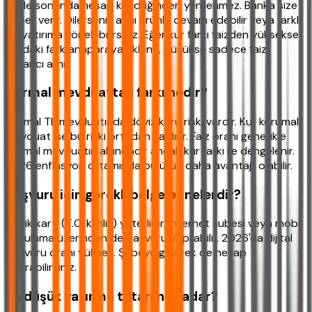
Vade sonunda hesap kendiliğinden yenilenmez. Banka size
haber verir. Dilerseniz aynı ürünle devam edebilir veya farklı
bir yatırıma yönelebilirsiniz. Eğer kur farkı faizden yüksekse
aradaki fark anaparaya eklenir, düşükse sadece faiz
kazancı alınır.
Normal mevduattan farkı nedir?
Normal TL mevduatında döviz kuru riski vardır. Kur korumalı
mevduat ise bu riski ortadan kaldırır. Faiz oranı genellikle
normal mevduatın altındadır ancak kur farkı ile dengelenir.
2026 enflasyon ortamında bu ürün daha avantajlı olabilir.
Başvuru için gerekli belgeler nelerdir?
Kimlik kartı (T.C. kimlik) yeterlidir. Internet şubesi veya mobil
uygulama üzerinden de başvuru yapılabilir. 2026'da dijital
başvuru oranı yüksek. Şubeye giderek de hesap
açtırabilirsiniz.
En düşük yatırma tutarı ne kadar?