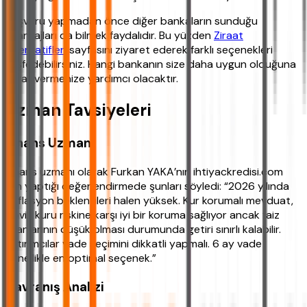
Başvuru yapmadan önce diğer bankaların sunduğu
avantajları da bilmek faydalıdır. Bu yüzden
Ziraat
alternatifleri
sayfasını ziyaret ederek farklı seçenekleri
keşfedebilirsiniz. Hangi bankanın size daha uygun olduğuna
karar vermenize yardımcı olacaktır.
Uzman Tavsiyeleri
Finans Uzmanı
Finans uzmanı olarak Furkan YAKA’nın ihtiyackredisi.com
için yaptığı değerlendirmede şunları söyledi: “2026 yılında
enflasyon beklentileri halen yüksek. Kur korumalı mevduat,
döviz kuru riskine karşı iyi bir koruma sağlıyor ancak faiz
oranlarının düşük olması durumunda getiri sınırlı kalabilir.
Yatırımcılar vade seçimini dikkatli yapmalı. 6 ay vade
genellikle en optimal seçenek.”
Davranış Analizi