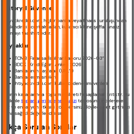
Editoryal Güvence
ihtiyackredisi.com, hiçbir banka veya finans kuruluşundan
yönlendirici ücret almadan, kullanıcı lehine şeffaf analiz
sunmayı taahhüt eder.
Kaynaklar
TCMB “Finansal İstikrar Raporu 2026-Q3”
BDDK “Kredi Eğilim Anketi 2026”
Banka ürün sayfaları (URL’li)
Banka resmi siteleri
ihtiyackredisi.com kullanıcı deneyimi verileri
Yatırım kararlarında toplam maliyeti hesaplamak kritiktir. Bu
nedenle
toplam geri ödeme analizi
tablosunu inceleyerek
faiz ve enflasyon etkisini görebilirsiniz. Böylece net getirinizi
daha sağlıklı değerlendirirsiniz.
Sıkça Sorulan Sorular