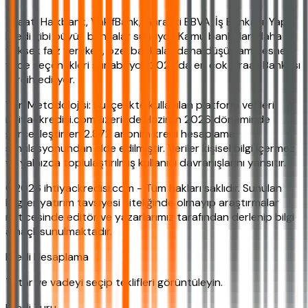
Ziraat, Halkbank, VakıfBank, Garanti BBVA, İş Bankası, Yapı
Kredi gibi büyük bankalar sunuyor. Kamu bankaları daha
yüksek faiz verirken, özel bankalar daha düşük ama esnek
vade seçenekleri sunabiliyor. 2026'da en çok Ziraat Bankası
tercih ediliyor.
Veri Metodolojisi: Bu içerikte kullanılan platform verileri,
ihtiyackredisi.com üzerinde Haziran 2026 döneminde
gerçekleştirilen 2.872 anonim kredi hesaplama
simülasyonundan elde edilmiştir. Veriler kişisel bilgi içermez
ve yalnızca toplulaştırılmış kullanıcı davranışlarını yansıtır.
©2026 ihtiyackredisi.com - Tüm hakları saklıdır. Sunulan
bilgiler yatırım tavsiyesi niteliğinde olmayıp araştırmalar
neticesinde editör ve yazarlarımız tarafından derlenip bilgi
amaçlı sunulmaktadır.
Kredi Hesaplama
Tutar ve vadeyi seçip teklifleri görüntüleyin.
Kredi Turu