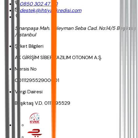
0850 302 47 90
destek@ihtiyackredisi.com
Sinanpaşa Mah. Süleyman Seba Cad. No:14/5 Beşiktaş
/ İstanbul
Şirket Bilgileri
AK GİRİŞİM SİBER YAZILIM OTONOM A.Ş.
Mersis No
0011129552900001
Vergi Dairesi
Beşiktaş V.D. 0111295529