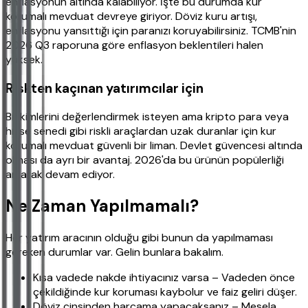
enflasyonun altında kalabiliyor. İşte bu durumda kur
korumalı mevduat devreye giriyor. Döviz kuru artışı,
enflasyonu yansıttığı için paranızı koruyabilirsiniz. TCMB'nin
2026 Q3 raporuna göre enflasyon beklentileri halen
yüksek.
Riskten kaçınan yatırımcılar için
Birikimlerini değerlendirmek isteyen ama kripto para veya
hisse senedi gibi riskli araçlardan uzak duranlar için kur
korumalı mevduat güvenli bir liman. Devlet güvencesi altında
olması da ayrı bir avantaj. 2026'da bu ürünün popülerliği
artarak devam ediyor.
Ne Zaman Yapılmamalı?
Her yatırım aracının olduğu gibi bunun da yapılmaması
gereken durumlar var. Gelin bunlara bakalım.
Kısa vadede nakde ihtiyacınız varsa – Vadeden önce
çekildiğinde kur koruması kaybolur ve faiz geliri düşer.
Döviz cinsinden harcama yapacaksanız – Mesela