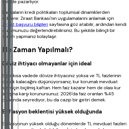
şekilde pazarlıyor.
Bankaların kredi politikaları toplumsal dinamiklerden
etkilenir. Ziraat Bankası'nın uygulamalarını anlamak için
Ziraat başvuru bilgileri
sayfasına göz atabilir, ardından kendi
durumunuzu değerlendirebilirsiniz. Bu şekilde bilinçli bir
tercih yapmanız kolaylaşır.
Ne Zaman Yapılmalı?
Döviz ihtiyacı olmayanlar için ideal
Eğer kısa vadede dövize ihtiyacınız yoksa ve TL faizlerinin
düşük kalacağını düşünüyorsanız, kur korumalı mevduat
sizin için biçilmiş kaftan. Hem faiz kazanır hem de olası kur
artışına karşı korunursunuz. 2026'da faiz oranları %45
civarında seyrediyor, bu da cazip bir getiri demek.
Enflasyon beklentisi yüksek olduğunda
Enflasyonun yüksek olduğu dönemlerde TL mevduat faizleri