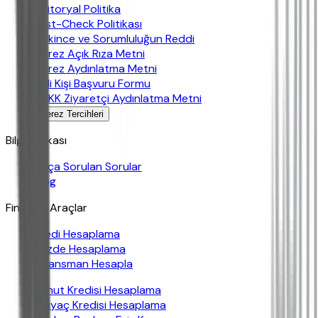
Editoryal Politika
Fast-Check Politikası
Çekince ve Sorumluluğun Reddi
Çerez Açık Rıza Metni
Çerez Aydınlatma Metni
İlgili Kişi Başvuru Formu
KVKK Ziyaretçi Aydınlatma Metni
Çerez Tercihleri
Bilgi Bankası
Sıkça Sorulan Sorular
Blog
Finansal Araçlar
Kredi Hesaplama
Yüzde Hesaplama
Finansman Hesapla
Konut Kredisi Hesaplama
İhtiyaç Kredisi Hesaplama