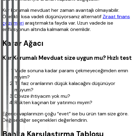
Kur korumalı mevduat her zaman avantajlı olmayabilir.
Özellikle kısa vadeli düşünüyorsanız alternatif
Ziraat finans
çözümleri
araştırmakta fayda var. Uzun vadede ise
enflasyonun altında kalmamak önemlidir.
Karar Ağacı
Kur Korumalı Mevduat size uygun mu? Hızlı test
Vade sonuna kadar paramı çekmeyeceğimden emin
miyim?
TL faiz oranlarının düşük kalacağını düşünüyor
muyum?
Dövize ihtiyacım yok mu?
Riskten kaçınan bir yatırımcı mıyım?
Eğer cevaplarınızın çoğu “evet” ise bu ürün tam size göre.
Değilse diğer seçenekleri değerlendirin.
Banka Karşılaştırma Tablosu