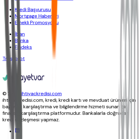
Kredi Başvurusu
Mortgage Haberleri
Emekli Promosyonu
İban
Banka
Findeks
Trustpilot
© 2026
ihtiyackredisi.com
ihtiyackredisi.com, kredi, kredi kartı ve mevduat ürünleri için
bağımsız karşılaştırma ve bilgilendirme hizmeti sunan bir
finansal karşılaştırma platformudur. Bankalarla doğrudan
kredi sözleşmesi yapmaz.