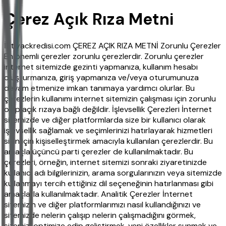
Çerez Açık Rıza Metni
İhtiyackredisi.com ÇEREZ AÇIK RIZA METNİ Zorunlu Çerezler
En önemli çerezler zorunlu çerezlerdir. Zorunlu çerezler
internet sitemizde gezinti yapmanıza, kullanım hesabı
oluşturmanıza, giriş yapmanıza ve/veya oturumunuza
devam etmenize imkan tanımaya yardımcı olurlar. Bu
çerezlerin kullanımı internet sitemizin çalışması için zorunlu
olup açık rızaya bağlı değildir. İşlevsellik Çerezleri İnternet
sitemizde ve diğer platformlarda size bir kullanıcı olarak
işlevsellik sağlamak ve seçimlerinizi hatırlayarak hizmetleri
sizin için kişiselleştirmek amacıyla kullanılan çerezlerdir. Bu
amaçla üçüncü parti çerezler de kullanılmaktadır. Bu
çerezleri, örneğin, internet sitemizi sonraki ziyaretinizde
kullanıcı adı bilgilerinizin, arama sorgularınızın veya sitemizde
kullanmayı tercih ettiğiniz dil seçeneğinin hatırlanması gibi
amaçlarla kullanılmaktadır. Analitik Çerezler İnternet
sitemizin ve diğer platformlarımızı nasıl kullandığınızı ve
sitemizde nelerin çalışıp nelerin çalışmadığını görmek,
sitemizi optimize edip geliştirmek, yeni özellikler sunmak ve