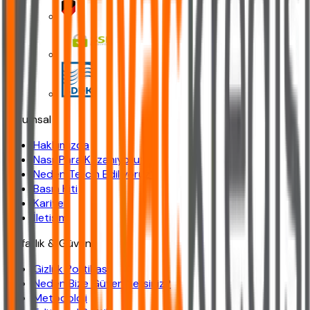
Kurumsal
Hakkımızda
Nasıl Para Kazanıyoruz?
Neden Tercih Ediliyoruz?
Basın Kiti
Kariyer
İletişim
Şeffaflık & Güven
Gizlilik Politikası
Neden Bize Güvenmelisiniz?
Metodoloji