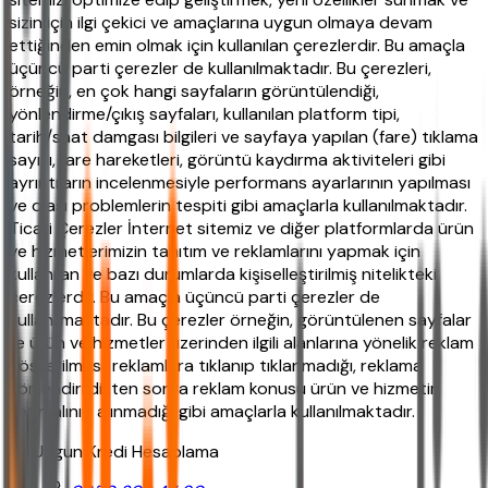
sizin için ilgi çekici ve amaçlarına uygun olmaya devam
ettiğinden emin olmak için kullanılan çerezlerdir. Bu amaçla
üçüncü parti çerezler de kullanılmaktadır. Bu çerezleri,
örneğin, en çok hangi sayfaların görüntülendiği,
yönlendirme/çıkış sayfaları, kullanılan platform tipi,
tarih/saat damgası bilgileri ve sayfaya yapılan (fare) tıklama
sayısı, fare hareketleri, görüntü kaydırma aktiviteleri gibi
ayrıntıların incelenmesiyle performans ayarlarının yapılması
ve olası problemlerin tespiti gibi amaçlarla kullanılmaktadır.
Ticari Çerezler İnternet sitemiz ve diğer platformlarda ürün
ve hizmetlerimizin tanıtım ve reklamlarını yapmak için
kullanılan ve bazı durumlarda kişiselleştirilmiş nitelikteki
çerezlerdir. Bu amaçla üçüncü parti çerezler de
kullanılmaktadır. Bu çerezler örneğin, görüntülenen sayfalar
ile ürün ve hizmetler üzerinden ilgili alanlarına yönelik reklam
gösterilmesi, reklamlara tıklanıp tıklanmadığı, reklama
yönlendirildikten sonra reklam konusu ürün ve hizmetin
satın alınıp alınmadığı gibi amaçlarla kullanılmaktadır.
En Uygun Kredi Hesaplama