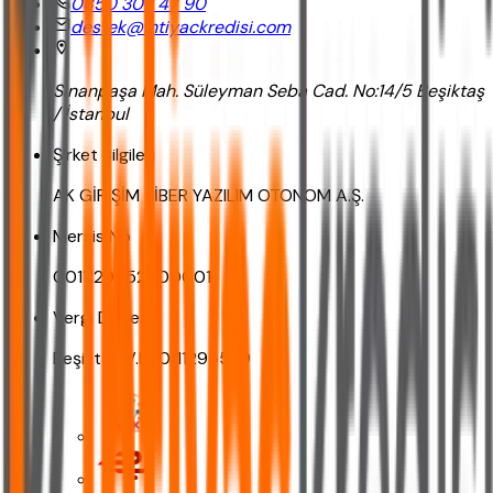
0850 302 47 90
destek@ihtiyackredisi.com
Sinanpaşa Mah. Süleyman Seba Cad. No:14/5 Beşiktaş
/ İstanbul
Şirket Bilgileri
AK GİRİŞİM SİBER YAZILIM OTONOM A.Ş.
Mersis No
0011129552900001
Vergi Dairesi
Beşiktaş V.D. 0111295529