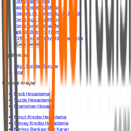
Editoryal Politika
Fast-Check Politikası
Çekince ve Sorumluluğun Reddi
Çerez Açık Rıza Metni
Çerez Aydınlatma Metni
İlgili Kişi Başvuru Formu
KVKK Ziyaretçi Aydınlatma Metni
Çerez Tercihleri
Bilgi Bankası
Sıkça Sorulan Sorular
Blog
Finansal Araçlar
Kredi Hesaplama
Yüzde Hesaplama
Finansman Hesapla
Konut Kredisi Hesaplama
İhtiyaç Kredisi Hesaplama
Merkez Bankası Faiz Kararı