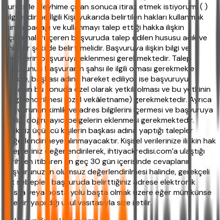
suretiyle aleyhime çıkan sonuca itiraz etmek istiyorum. ( )
Bilgilendirme İlgili Kişi, yukarıda belirtilen hakları kullanmak
için yapacağı ve kullanmayı talep ettiği hakka ilişkin
açıklamaları içeren başvuruda talep edilen hususu açık ve
anlaşılır şekilde belirtilmelidir. Başvuruya ilişkin bilgi ve
belgelerin başvuruya eklenmesi gerekmektedir. Talep
konusunun başvuranın şahsı ile ilgili olması gerekmekle
birlikte, başkası adına hareket ediliyor ise başvuruyu
yapanın bu konuda özel olarak yetkili olması ve bu yetkinin
belgelendirilmesi (özel vekâletname) gerekmektedir. Ayrıca
başvurunun kimlik ve adres bilgilerini içermesi ve başvuruya
kimliği doğrulayıcı belgelerin eklenmesi gerekmektedir.
Yetkisiz üçüncü kişilerin başkası adına yaptığı talepler
değerlendirmeye alınmayacaktır. Kişisel verilerinize ilişkin hak
talepleriniz değerlendirilerek, ihtiyackredisi.com’a ulaştığı
tarihten itibaren en geç 30 gün içerisinde cevaplanır.
Başvurunuzun olumsuz değerlendirilmesi halinde, gerekçeli
ret sebepleri başvuruda belirttiğiniz adrese elektronik
posta veya posta yolu başta olmak üzere eğer mümkünse
talebin yapıldığı usul vasıtasıyla size iletilir.