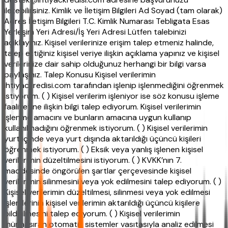
iletebilirsiniz. Kimlik ve İletişim Bilgileri Ad Soyad (tam olarak)
Adres İletişim Bilgileri T.C. Kimlik Numarası Tebligata Esas
Yerleşim Yeri Adresi/İş Yeri Adresi Lütfen talebinizi
açıklayınız. Kişisel verilerinize erişim talep etmeniz halinde,
talep ettiğiniz kişisel veriye ilişkin açıklama yapınız ve kişisel
verilerinize dair sahip olduğunuz herhangi bir bilgi varsa
paylaşınız. Talep Konusu Kişisel verilerimin
ihtiyackredisi.com tarafından işlenip işlenmediğini öğrenmek
istiyorum. ( ) Kişisel verilerim işleniyor ise söz konusu işleme
faaliyetine ilişkin bilgi talep ediyorum. Kişisel verilerimin
işlenme amacını ve bunların amacına uygun kullanıp
kullanılmadığını öğrenmek istiyorum. ( ) Kişisel verilerimin
yurt içinde veya yurt dışında aktarıldığı üçüncü kişileri
öğrenmek istiyorum. ( ) Eksik veya yanlış işlenen kişisel
verilerimin düzeltilmesini istiyorum. ( ) KVKK’nın 7.
maddesinde öngörülen şartlar çerçevesinde kişisel
verilerimin silinmesini veya yok edilmesini talep ediyorum. ( )
Kişisel verilerimin düzeltilmesi, silinmesi veya yok edilmesi
işlemlerinin kişisel verilerimin aktarıldığı üçüncü kişilere
bildirilmesini talep ediyorum. ( ) Kişisel verilerimin
münhasıran otomatik sistemler vasıtasıyla analiz edilmesi