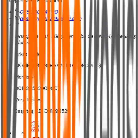
En Uygun Kredi Hesaplama
0850 302 47 90
destek@ihtiyackredisi.com
Sinanpaşa Mah. Süleyman Seba Cad. No:14/5 Beşiktaş
/ İstanbul
Şirket Bilgileri
AK GİRİŞİM SİBER YAZILIM OTONOM A.Ş.
Mersis No
0011129552900001
Vergi Dairesi
Beşiktaş V.D. 0111295529