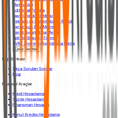
Metodoloji
Editoryal Politika
Fast-Check Politikası
Çekince ve Sorumluluğun Reddi
Çerez Açık Rıza Metni
Çerez Aydınlatma Metni
İlgili Kişi Başvuru Formu
KVKK Ziyaretçi Aydınlatma Metni
Çerez Tercihleri
Bilgi Bankası
Sıkça Sorulan Sorular
Blog
Finansal Araçlar
Kredi Hesaplama
Yüzde Hesaplama
Finansman Hesapla
Konut Kredisi Hesaplama