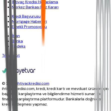
İhtiyaç Kredisi Hesaplama
Merkez Bankası Faiz Kararı
Kredi Başvurusu
Mortgage Haberleri
Emekli Promosyonu
İban
Banka
Findeks
Trustpilot
© 2026
ihtiyackredisi.com
ihtiyackredisi.com, kredi, kredi kartı ve mevduat ürünleri için
bağımsız karşılaştırma ve bilgilendirme hizmeti sunan bir
finansal karşılaştırma platformudur. Bankalarla doğrudan
kredi sözleşmesi yapmaz.