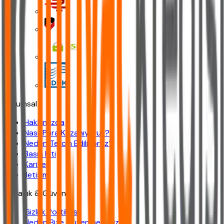
Kurumsal
Hakkımızda
Nasıl Para Kazanıyoruz?
Neden Tercih Ediliyoruz?
Basın Kiti
Kariyer
İletişim
Şeffaflık & Güven
Gizlilik Politikası
Neden Bize Güvenmelisiniz?