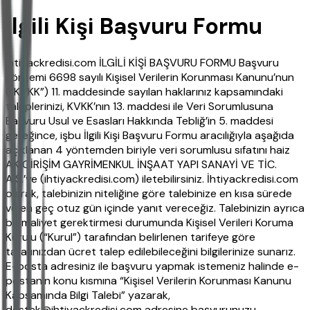
İlgili Kişi Başvuru Formu
ihtiyackredisi.com İLGİLİ KİŞİ BAŞVURU FORMU Başvuru
Yöntemi 6698 sayılı Kişisel Verilerin Korunması Kanunu’nun
(“KVKK”) 11. maddesinde sayılan haklarınız kapsamındaki
taleplerinizi, KVKK’nın 13. maddesi ile Veri Sorumlusuna
Başvuru Usul ve Esasları Hakkında Tebliğ’in 5. maddesi
gereğince, işbu İlgili Kişi Başvuru Formu aracılığıyla aşağıda
açıklanan 4 yöntemden biriyle veri sorumlusu sıfatını haiz
AK GİRİŞİM GAYRİMENKUL İNŞAAT YAPI SANAYİ VE TİC.
A.Ş.’ye (ihtiyackredisi.com) iletebilirsiniz. İhtiyackredisi.com
olarak, talebinizin niteliğine göre talebinize en kısa sürede
ve en geç otuz gün içinde yanıt vereceğiz. Talebinizin ayrıca
bir maliyet gerektirmesi durumunda Kişisel Verileri Koruma
Kurulu (“Kurul”) tarafından belirlenen tarifeye göre
tarafınızdan ücret talep edilebileceğini bilgilerinize sunarız.
E-posta adresiniz ile başvuru yapmak istemeniz halinde e-
postanın konu kısmına “Kişisel Verilerin Korunması Kanunu
Kapsamında Bilgi Talebi” yazarak,
destek@ihtiyackredisi.com adresine başvurunuzu