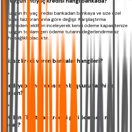
En uygun ihtiyaç kredisi hangi bankada?
En uygun ihtiyaç kredisi bankadan bankaya ve size özel
sunulan faiz oranlarına göre değişir. Karşılaştırma
sitelerinden teklifleri inceleyerek kendi ödeme kapasitenize
en uygun toplam geri ödeme tutarını değerlendirmeniz
daha sağlıklı olacaktır.
+
−
Faizsiz kredi veren bankalar hangileri?
+
−
Kredi yapılandırması son başvuru tarihi ne
zaman?
+
−
100 bin TL ihtiyaç kredisi geri ödemesi ne
kadar?