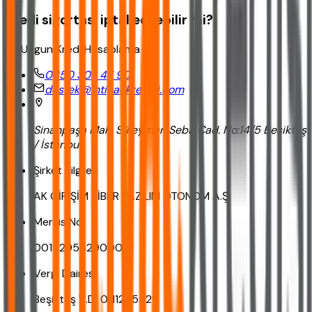
Kredi sigortası iptal edilebilir mi?
En Uygun Kredi Hesaplama
0850 302 47 90
destek@ihtiyackredisi.com
Sinanpaşa Mah. Süleyman Seba Cad. No:14/5 Beşiktaş
/ İstanbul
Şirket Bilgileri
AK GİRİŞİM SİBER YAZILIM OTONOM A.Ş.
Mersis No
0011129552900001
Vergi Dairesi
Beşiktaş V.D. 0111295529