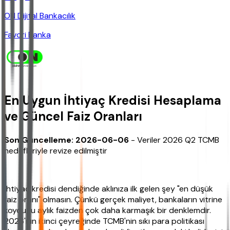
ON Dijital Bankacılık
Favori Banka
En Uygun İhtiyaç Kredisi Hesaplama
ve Güncel Faiz Oranları
Son Güncelleme: 2026-06-06
- Veriler 2026 Q2 TCMB
hedefleriyle revize edilmiştir
İhtiyaç kredisi dendiğinde aklınıza ilk gelen şey "en düşük
faiz oranı" olmasın. Çünkü gerçek maliyet, bankaların vitrine
koyduğu aylık faizden çok daha karmaşık bir denklemdir.
2026'nın ikinci çeyreğinde TCMB'nin sıkı para politikası