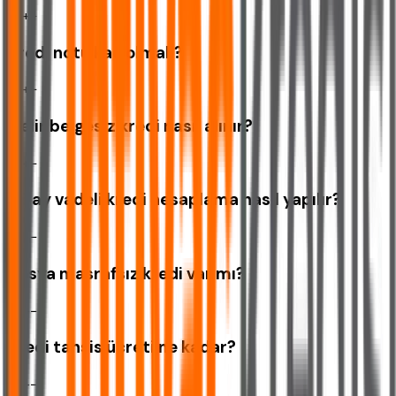
+
−
Kredi notu kaç olmalı?
+
−
Gelir belgesiz kredi nasıl alınır?
+
−
36 ay vadeli kredi hesaplama nasıl yapılır?
+
−
Dosya masrafsız kredi var mı?
+
−
Kredi tahsis ücreti ne kadar?
+
−