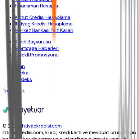
Finansman Hesapla
Konut Kredisi Hesaplama
İhtiyaç Kredisi Hesaplama
Merkez Bankası Faiz Kararı
Kredi Başvurusu
Mortgage Haberleri
Emekli Promosyonu
İban
Banka
Findeks
Trustpilot
© 2026
ihtiyackredisi.com
ihtiyackredisi.com, kredi, kredi kartı ve mevduat ürünleri için
bağımsız karşılaştırma ve bilgilendirme hizmeti sunan bir