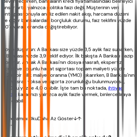
devam ederken, bankaların kredi fiyatlamasındaki belirleyici
unsur artık yalnızca politika faizi değil. Müşterinin veri
entegrasyonuyla analiz edilen nakit akışı, harcama düzeni
ve diğer bankalardaki borçluluk durumu, faiz teklifini yüzde
30'a varan oranda değiştirebiliyor.
Şöyle düşünün: A Bankası size yüzde 3,5 aylık faiz sunarken,
B Bankası yüzde 3,9 teklif ediyor. İlk bakışta A Bankası cazip
görünür. Ancak A Bankası'nın dosya masrafı, ekspertiz
ücreti ve zorunlu hayat sigortası toplam maliyeti yüzde
4,2'lik bir yıllık maliyet oranına (YMO) çıkarırken, B Bankası'nın
hiç masrafı yoksa ve sigorta zorunluluğu bulunmuyorsa,
YMO'su yüzde 4,0 olabilir. İşte tam bu noktada,
ihtiyaç
kredisi
kararınızı yalnızca aylık faizle vermek, binlerce liraya
mal olabilir.
Devamını Oku
Daha Az Göster
↓
↑
+
−