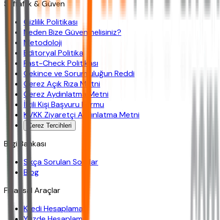
Şeffaflık & Güven
Gizlilik Politikası
Neden Bize Güvenmelisiniz?
Metodoloji
Editoryal Politika
Fast-Check Politikası
Çekince ve Sorumluluğun Reddi
Çerez Açık Rıza Metni
Çerez Aydınlatma Metni
İlgili Kişi Başvuru Formu
KVKK Ziyaretçi Aydınlatma Metni
Çerez Tercihleri
Bilgi Bankası
Sıkça Sorulan Sorular
Blog
Finansal Araçlar
Kredi Hesaplama
Yüzde Hesaplama