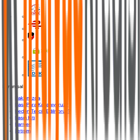
Kurumsal
Hakkımızda
Nasıl Para Kazanıyoruz?
Neden Tercih Ediliyoruz?
Basın Kiti
Kariyer
İletişim