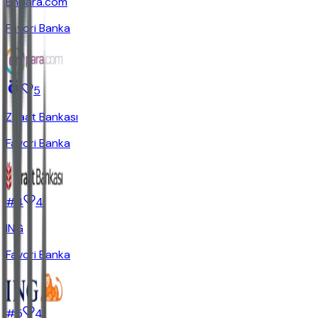
Enpara.com
Favori Banka
5
Ziraat Bankası
Favori Banka
#
4
4
ING
Favori Banka
#
5
4