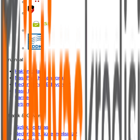
Kurumsal
Hakkımızda
Nasıl Para Kazanıyoruz?
Neden Tercih Ediliyoruz?
Basın Kiti
Kariyer
İletişim
Şeffaflık & Güven
Gizlilik Politikası
Neden Bize Güvenmelisiniz?