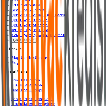
Metodoloji
Editoryal Politika
Fast-Check Politikası
Çekince ve Sorumluluğun Reddi
Çerez Açık Rıza Metni
Çerez Aydınlatma Metni
İlgili Kişi Başvuru Formu
KVKK Ziyaretçi Aydınlatma Metni
Çerez Tercihleri
Bilgi Bankası
Sıkça Sorulan Sorular
Blog
Finansal Araçlar
Kredi Hesaplama
Yüzde Hesaplama
Finansman Hesapla
Konut Kredisi Hesaplama
İhtiyaç Kredisi Hesaplama