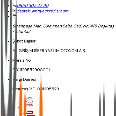
0850 302 47 90
destek@ihtiyackredisi.com
Sinanpaşa Mah. Süleyman Seba Cad. No:14/5 Beşiktaş
/ İstanbul
Şirket Bilgileri
AK GİRİŞİM SİBER YAZILIM OTONOM A.Ş.
Mersis No
0011129552900001
Vergi Dairesi
Beşiktaş V.D. 0111295529