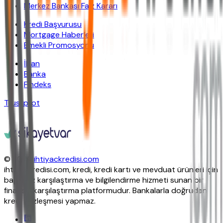
Merkez Bankası Faiz Kararı
Kredi Başvurusu
Mortgage Haberleri
Emekli Promosyonu
İban
Banka
Findeks
Trustpilot
© 2026
ihtiyackredisi.com
ihtiyackredisi.com, kredi, kredi kartı ve mevduat ürünleri için
bağımsız karşılaştırma ve bilgilendirme hizmeti sunan bir
finansal karşılaştırma platformudur. Bankalarla doğrudan
kredi sözleşmesi yapmaz.