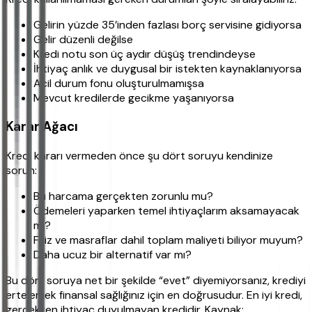
Gelirin yüzde 35’inden fazlası borç servisine gidiyorsa
Gelir düzenli değilse
Kredi notu son üç aydır düşüş trendindeyse
İhtiyaç anlık ve duygusal bir istekten kaynaklanıyorsa
Acil durum fonu oluşturulmamışsa
Mevcut kredilerde gecikme yaşanıyorsa
Karar Ağacı
Kredi kararı vermeden önce şu dört soruyu kendinize
sorun:
Bu harcama gerçekten zorunlu mu?
Ödemeleri yaparken temel ihtiyaçlarım aksamayacak
mı?
Faiz ve masraflar dahil toplam maliyeti biliyor muyum?
Daha ucuz bir alternatif var mı?
Bu dört soruya net bir şekilde “evet” diyemiyorsanız, krediyi
ertelemek finansal sağlığınız için en doğrusudur. En iyi kredi,
gerçekten ihtiyaç duyulmayan kredidir. Kaynak: