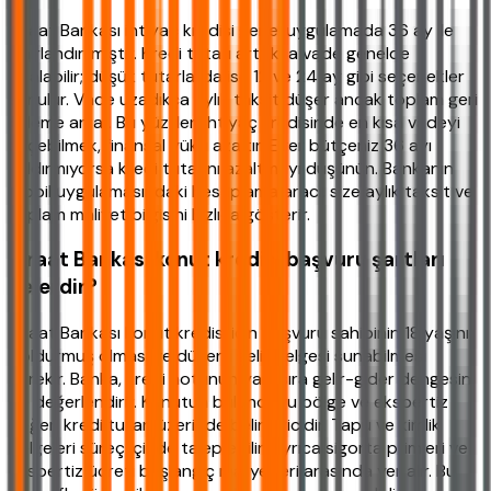
Ziraat Bankası ihtiyaç kredisi genel uygulamada 36 ay ile
sınırlandırılmıştır. Kredi tutarı arttıkça vade genelde
kısalabilir; düşük tutarlarda ise 12 ve 24 ay gibi seçenekler
sunulur. Vade uzadıkça aylık taksit düşer ancak toplam geri
ödeme artar. Bu yüzden ihtiyaç kredisinde en kısa vadeyi
seçebilmek, finansal yükü azaltır. Eğer bütçeniz 36 ayı
kaldırmıyorsa kredi tutarını azaltmayı düşünün. Bankanın
mobil uygulamasındaki hesaplama aracı, size aylık taksit ve
toplam maliyet bilgisini hızlıca gösterir.
Ziraat Bankası konut kredisi başvuru şartları
nelerdir?
Ziraat Bankası konut kredisi için başvuru sahibinin 18 yaşını
doldurmuş olması ve düzenli gelir belgesi sunabilmesi
gerekir. Banka, kredi notunun yanı sıra gelir-gider dengesini
de değerlendirir. Konutun bulunduğu bölge ve ekspertiz
değeri kredi tutarı üzerinde belirleyicidir. Tapu ve kimlik
belgeleri süreç içinde talep edilir. Ayrıca sigorta primleri ve
ekspertiz ücreti başlangıç maliyetleri arasında yer alır. Bu