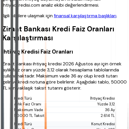
ihtiyackredisi.com analiz ekibi değerlendirmesi.
İlgili bilgilere ulaşmak için
finansal karşılaştırma başlıkları
.
Ziraat Bankası Kredi Faiz Oranları
Karşılaştırması
İhtiyaç Kredisi Faiz Oranları
Ziraat Bankası ihtiyaç kredisi 2026 Ağustos ayı için örnek
aylık faiz oranı yüzde 3,12 olarak hesaplama tablolarında
kullanılmaktadır. Maksimum vade 36 ay olup kredi tutarı
gelir ve kredi notuna göre belirlenir. Aşağıdaki tablo, 50.000
TL için yaklaşık taksit tutarını gösterir.
İhtiyaç Kredisi
Yüzde 3,12
36 Ay
2.614 TL
Konut Kredisi