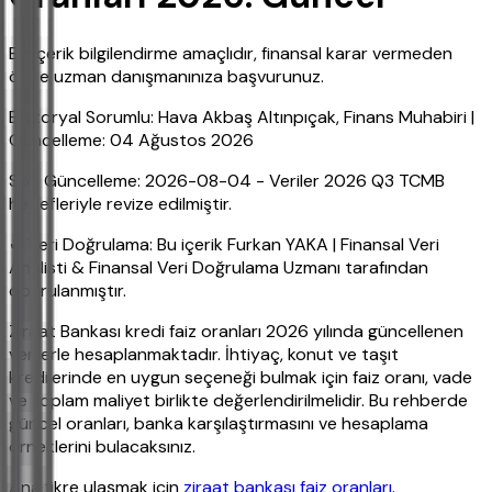
Bu içerik bilgilendirme amaçlıdır, finansal karar vermeden
önce uzman danışmanınıza başvurunuz.
Editoryal Sorumlu: Hava Akbaş Altınpıçak, Finans Muhabiri |
Güncelleme: 04 Ağustos 2026
Son Güncelleme: 2026-08-04 - Veriler 2026 Q3 TCMB
hedefleriyle revize edilmiştir.
✔ Veri Doğrulama: Bu içerik Furkan YAKA | Finansal Veri
Analisti & Finansal Veri Doğrulama Uzmanı tarafından
doğrulanmıştır.
Ziraat Bankası kredi faiz oranları 2026 yılında güncellenen
verilerle hesaplanmaktadır. İhtiyaç, konut ve taşıt
kredilerinde en uygun seçeneği bulmak için faiz oranı, vade
ve toplam maliyet birlikte değerlendirilmelidir. Bu rehberde
güncel oranları, banka karşılaştırmasını ve hesaplama
örneklerini bulacaksınız.
Ana fikre ulaşmak için
ziraat bankası faiz oranları
.