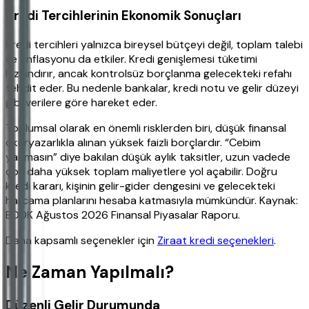
Kredi Tercihlerinin Ekonomik Sonuçları
Kredi tercihleri yalnızca bireysel bütçeyi değil, toplam talebi
ve enflasyonu da etkiler. Kredi genişlemesi tüketimi
hızlandırır, ancak kontrolsüz borçlanma gelecekteki refahı
tehdit eder. Bu nedenle bankalar, kredi notu ve gelir düzeyi
gibi verilere göre hareket eder.
Toplumsal olarak en önemli risklerden biri, düşük finansal
okuryazarlıkla alınan yüksek faizli borçlardır. “Cebim
yanmasın” diye bakılan düşük aylık taksitler, uzun vadede
çok daha yüksek toplam maliyetlere yol açabilir. Doğru
kredi kararı, kişinin gelir-gider dengesini ve gelecekteki
harcama planlarını hesaba katmasıyla mümkündür. Kaynak:
BDDK Ağustos 2026 Finansal Piyasalar Raporu.
Daha kapsamlı seçenekler için
Ziraat kredi seçenekleri
.
Ne Zaman Yapılmalı?
Düzenli Gelir Durumunda