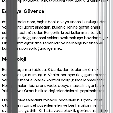
Metodoloji inceleme: ihtiyackredisi.com Veri & Analitik Ekibi
Editoryal Güvence
ihtiyackredisi.com, hiçbir banka veya finans kuruluşundan
yönlendirici ücret almadan, kullanıcı lehine şeffaf analiz
sunmayı taahhüt eder. Bu içerik, kredi kullanımını teşvik
etmek için değil; finansal riskleri azaltmak için hazırlanmıştır.
Önerilerimiz algoritma tabanlıdır ve herhangi bir finansal
kurumun sponsorluğunu içermez.
Metodoloji
Bu karşılaştırma tablosu, 8 bankadan toplanan örnek
verilerle oluşturulmuştur. Veriler her ayın ilk iş günü piyasa
verileriyle manuel olarak kontrol edilip güncellenmektedir.
Hesaplamalar; faiz oranı, vade, dosya masrafı, sigorta ve
Yıllık Maliyet Oranı birlikte değerlendirilerek yapılmaktadır.
Finansal piyasalardaki oynaklık nedeniyle bu içerik, resmî
otoritelerin güncel düzenlemeleri ve banka bildirimleri ile
uyumlu hale getirilir. Bir hata veya eksiklik görürseniz lütfen