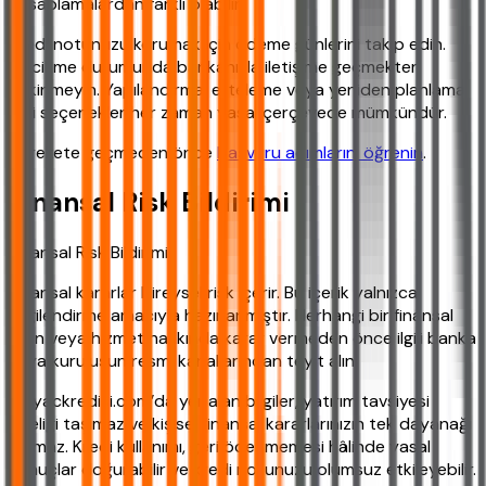
hesaplamalardan farklı olabilir.
Kredi notunuzu korumak için ödeme günlerini takip edin.
Gecikme durumunda bankanızla iletişime geçmekten
çekinmeyin. Yapılandırma, erteleme veya yeniden planlama
gibi seçenekler her zaman yasal çerçevede mümkündür.
Harekete geçmeden önce
başvuru adımlarını öğrenin
.
Finansal Risk Bildirimi
Finansal Risk Bildirimi
Finansal kararlar bireysel risk içerir. Bu içerik yalnızca
bilgilendirme amacıyla hazırlanmıştır. Herhangi bir finansal
ürün veya hizmet hakkında karar vermeden önce ilgili banka
veya kuruluşun resmi kanallarından teyit alın.
ihtiyackredisi.com’da yer alan bilgiler, yatırım tavsiyesi
niteliği taşımaz ve kişisel finansal kararlarınızın tek dayanağı
olamaz. Kredi kullanımı, geri ödenmemesi hâlinde yasal
sonuçlar doğurabilir ve kredi notunuzu olumsuz etkileyebilir.