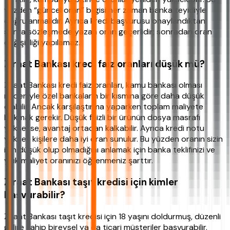
yüzden “güncel oran” bilgisi her zaman banka teyidiyle
doğrulanmalıdır. Ayrıca kredi başvurusu onaylandıktan
sonra sözleşmede yazan oran geçerlidir; sonradan oran
değişikliği yapılamaz.
Ziraat Bankası kredi faiz oranları düşük mü?
Ziraat Bankası kredi faiz oranları, kamu bankası olması
nedeniyle özel bankaların bir kısmına göre daha düşük
olabilir. Ancak karşılaştırma yaparken toplam maliyete
bakmak gerekir. Düşük faizli bir ürünün dosya masrafı
yüksekse, avantaj ortadan kalkabilir. Ayrıca kredi notu
yüksek kişilere daha iyi oran sunulur. Bu yüzden oranın sizin
için düşük olup olmadığını anlamak için banka teklifinizi ve
yıllık maliyet oranınızı öğrenmeniz şarttır.
Ziraat Bankası taşıt kredisi için kimler
başvurabilir?
Ziraat Bankası taşıt kredisi için 18 yaşını doldurmuş, düzenli
gelire sahip bireysel ya da ticari müşteriler başvurabilir.