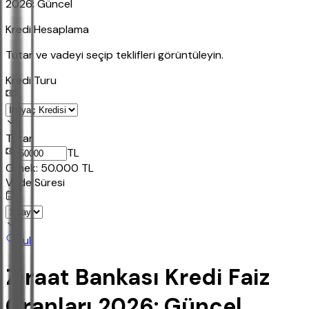
2026: Güncel
Kredi Hesaplama
Tutar ve vadeyi seçip teklifleri görüntüleyin.
Kredi Turu
Tutar
TL
Ornek:
50.000
TL
Vade Süresi
Bul
Ziraat Bankası Kredi Faiz
Oranları 2026: Güncel