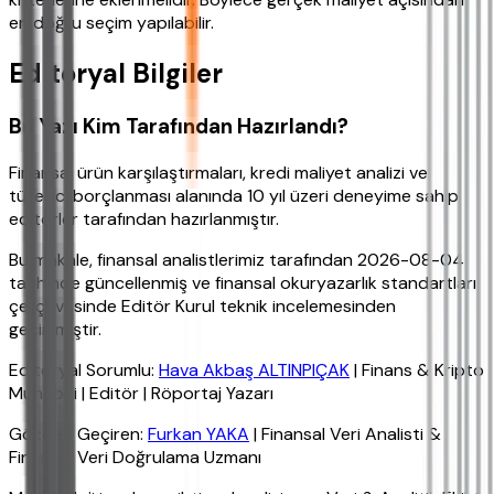
en doğru seçim yapılabilir.
Editoryal Bilgiler
Bu Yazı Kim Tarafından Hazırlandı?
Finansal ürün karşılaştırmaları, kredi maliyet analizi ve
tüketici borçlanması alanında 10 yıl üzeri deneyime sahip
editörler tarafından hazırlanmıştır.
Bu makale, finansal analistlerimiz tarafından 2026-08-04
tarihinde güncellenmiş ve finansal okuryazarlık standartları
çerçevesinde Editör Kurul teknik incelemesinden
geçirilmiştir.
Editoryal Sorumlu:
Hava Akbaş ALTINPIÇAK
| Finans & Kripto
Muhabiri | Editör | Röportaj Yazarı
Gözden Geçiren:
Furkan YAKA
| Finansal Veri Analisti &
Finansal Veri Doğrulama Uzmanı