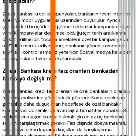
takip edilir?
Ziraat Bankası kredi kampanyaları, bankanın resmi internet
sitesi ve mobil uygulaması üzerinden duyurulur. Ayrıca
şubelerdeki broşürler ve güncel reklamlar kampanya bilgisi
verir. Kampanyalar dönemsel olduğu için tarih aralıklarına
dikkat edilmelidir. “Acaba emeklilere özel bir kampanya var
mı?” diye merak ediyorsanız, bankanın güncel kampanya
sayfasını kontrol etmeniz yeterlidir. Sosyal medya hesapları
da duyuruların takibi için kullanılabilir.
Ziraat Bankası kredi faiz oranları bankadan
bankaya değişir mi?
Ziraat Bankası kredi faiz oranları ile özel bankaların oranları
fonlama maliyetine göre farklılık gösterir. Kamu bankaları
genellikle daha düşük oran hedeflese de özel bankalar
kampanyalı dönemlerde avantajlı alternatifler sunabilir. Bu
nedenle en uygun krediyi bulmak için en az üç bankanın
teklifini karşılaştırmak gerekir. Faiz dışında dosya masrafı,
sigorta ve erken kapama koşulları da karşılaştırma
kriterlerine eklenmelidir. Böylece gerçek maliyet açısından