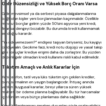
Gelir Düzensizliği ve Yüksek Borç Oranı Varsa
Geliri mevsimsel ya da serbest piyasa dalgalanmalarına
bağlı olan kişiler yeni borçlanmadan kaçınmalıdır. Özellikle
mevcut borçlar gelirin yüzde 50’sini aşıyorsa yeni kredi,
finansal dengeyi bozabilir. Bu durumda kredi kullanmamak
en doğru karardır.
“Ya ödeyemezsem?” endişesi taşıyan biriyseniz, bu kaygıyı
ciddiye alın. Gecikme faizi, kredi notu düşüşü ve yasal takip
gibi sonuçlar krediye erişimi daha da zorlaştırır. Bu yüzden
düzenli gelir olmadan kredi kullanımı riskli kabul edilmelidir.
Tüketim Amaçlı ve Anlık Kararlar İçin
Yeni telefon, tatil veya lüks tüketim için çekilen krediler,
borç sarmalının en yaygın başlangıcıdır. İhtiyaç anında
verilen duygusal kararlar, bireyi yıllarca süren yüksek
maliyetli bir ödeme planına bağlayabilir. Bu tür harcamalar
için birikim veya bütçe planlaması daha sağlıklıdır.
Kredi kullanılmaması gereken durumları şöyle sıralayabiliriz: