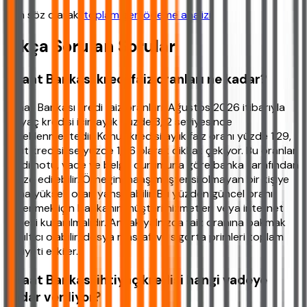
Son söz olarak,
toplam geri ödeme analizi
.
Sıkça Sorulan Sorular
Ziraat Bankası kredi faiz oranları ne kadar?
Ziraat Bankası kredi faiz oranları, Ağustos 2026 itibarıyla
ihtiyaç kredisi için aylık yüzde 3,12 seviyesinde
örneklenmektedir. Konut kredisi aylık faiz oranı yüzde 1,29,
taşıt kredisi ise yüzde 1,76 olarak dikkat çekiyor. Bu oranlar
kredi notu, vade ve belge durumuna göre banka tarafından
revize edilebilir. Örneğin maaş müşterisi olmayan bir kişiye
daha yüksek oran yansıyabilir. Bu yüzden güncel oranı
öğrenmek için bankanın müşteri hizmetleri veya internet
şubesi kullanılmalıdır. Ancak yalnızca faiz oranına bakmak
yanıltıcı olabilir; dosya masrafı ve sigorta primleri toplam
maliyeti etkiler.
Ziraat Bankası ihtiyaç kredisi hangi vadeye
kadar veriliyor?