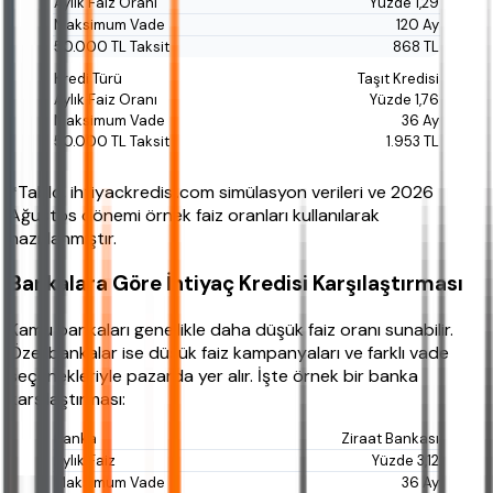
Yüzde 1,29
120 Ay
868 TL
Taşıt Kredisi
Yüzde 1,76
36 Ay
1.953 TL
*Tablo, ihtiyackredisi.com simülasyon verileri ve 2026
Ağustos dönemi örnek faiz oranları kullanılarak
hazırlanmıştır.
Bankalara Göre İhtiyaç Kredisi Karşılaştırması
Kamu bankaları genellikle daha düşük faiz oranı sunabilir.
Özel bankalar ise düşük faiz kampanyaları ve farklı vade
seçenekleriyle pazarda yer alır. İşte örnek bir banka
karşılaştırması:
Ziraat Bankası
Yüzde 3,12
36 Ay