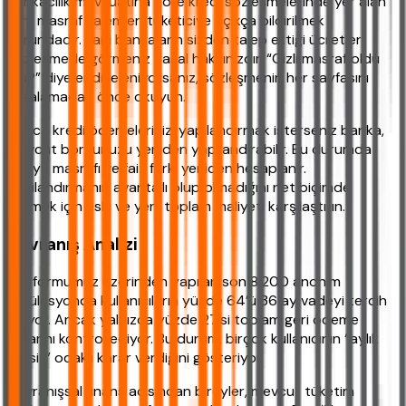
Bankacılık mevzuatına göre kredi sözleşmelerinde yer alan
tüm masraf kalemleri tüketiciye açıkça bildirilmek
zorundadır. Yani bankaların sizden talep ettiği ücretleri
sözleşmede görmeniz yasal hakkınızdır. “Gizli masraf oldu
mu?” diye endişeleniyorsanız, sözleşmenin her sayfasını
imzalamadan önce okuyun.
Ayrıca kredi ödemelerinizi yapılandırmak isterseniz banka,
mevcut borcunuzu yeniden yapılandırabilir. Bu durumda
dosya masrafı ve faiz farkı yeniden hesaplanır.
Yapılandırmanın avantajlı olup olmadığını net biçimde
görmek için eski ve yeni toplam maliyeti karşılaştırın.
Davranış Analizi
Platformumuz üzerinden yapılan son 8.200 anonim
simülasyonda kullanıcıların yüzde 64’ü 36 ay vadeyi tercih
ediyor. Ancak yalnızca yüzde 27’si toplam geri ödeme
tutarını kontrol ediyor. Bu durum, birçok kullanıcının “aylık
taksit” odaklı karar verdiğini gösteriyor.
Davranışsal finans açısından bireyler, mevcut tüketim