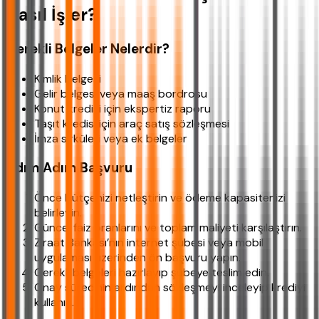
Nasıl İşler?
Gerekli Belgeler Nelerdir?
Kimlik belgesi
Gelir belgesi veya maaş bordrosu
Konut kredisi için ekspertiz raporu
Taşıt kredisi için araç satış sözleşmesi
İmza sirküleri veya ek belgeler
Adım Adım Başvuru
Önce bütçenizi netleştirin ve ödeme kapasitenizi
belirleyin.
Güncel faiz oranlarını ve toplam maliyeti karşılaştırın.
Ziraat Bankası’nın internet şubesi veya mobil
uygulaması üzerinden ön başvuru yapın.
Gerekli belgeleri hazırlayıp şubeye teslim edin.
Onay sürecinin ardından sözleşmeyi inceleyip krediyi
kullanın.