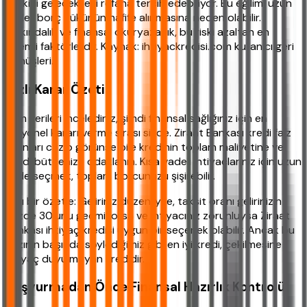
zevkini gelecekteki refaha tercih edebiliyor. Bu eğilim, uzun
vadeli borç yükünün hafife alınmasına neden olabilir.
Farkındalık ve finansal okuryazarlık, bu riski azaltan en
önemli faktörlerdir. Kaynak: ihtiyackredisi.com kullanıcı geri
dönüşleri.
Hızlı Karar Özeti
Tüm verileri incelediniz, şimdi finansal sağlığınız için en
rasyonel kararı verme sırası sizde. Ziraat Bankası kredi faiz
oranları cazip görünse bile kredinin toplam maliyetine ve
kendi bütçenize odaklanın. Kısa vadeli ihtiyaçlarınız için uzun
vade seçmek, toplam borcunuzu şişirebilir.
Hızlı bir özetle: Geliriniz düzenliyse, taksit oranı gelirinizin
yüzde 30’unu geçmiyorsa ve ihtiyacınız zorunluysa Ziraat
Bankası ihtiyaç kredisi uygun bir seçenek olabilir. Ancak bu
yazının başında söylediğimiz gibi en iyi kredi, çekilmesine
ihtiyaç duyulmayan kredidir.
Başvurmadan Önce Finansal Hazırlık Kontrolü