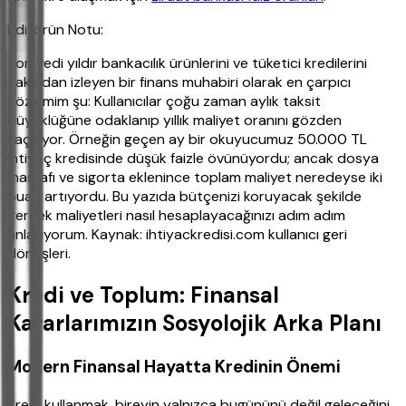
Editörün Notu:
Son yedi yıldır bankacılık ürünlerini ve tüketici kredilerini
yakından izleyen bir finans muhabiri olarak en çarpıcı
gözlemim şu: Kullanıcılar çoğu zaman aylık taksit
büyüklüğüne odaklanıp yıllık maliyet oranını gözden
kaçırıyor. Örneğin geçen ay bir okuyucumuz 50.000 TL
ihtiyaç kredisinde düşük faizle övünüyordu; ancak dosya
masrafı ve sigorta eklenince toplam maliyet neredeyse iki
puan artıyordu. Bu yazıda bütçenizi koruyacak şekilde
gerçek maliyetleri nasıl hesaplayacağınızı adım adım
anlatıyorum. Kaynak: ihtiyackredisi.com kullanıcı geri
dönüşleri.
Kredi ve Toplum: Finansal
Kararlarımızın Sosyolojik Arka Planı
Modern Finansal Hayatta Kredinin Önemi
Kredi kullanmak, bireyin yalnızca bugününü değil geleceğini