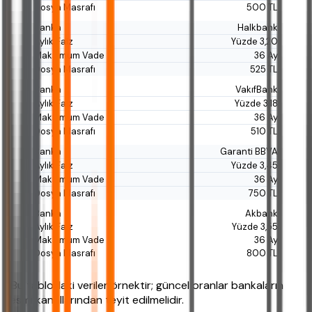
500 TL
Halkbank
Yüzde 3,20
36 Ay
525 TL
VakıfBank
Yüzde 3,18
36 Ay
510 TL
Garanti BBVA
Yüzde 3,45
36 Ay
750 TL
Akbank
Yüzde 3,55
36 Ay
800 TL
*Bu tablodaki veriler örnektir; güncel oranlar bankaların
resmi kanallarından teyit edilmelidir.