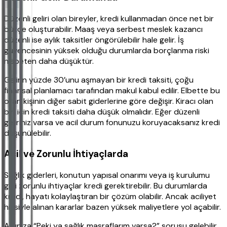
Düzenli geliri olan bireyler, kredi kullanmadan önce net bir
bütçe oluşturabilir. Maaş veya serbest meslek kazancı
düzenli ise aylık taksitler öngörülebilir hale gelir. İş
güvencesinin yüksek olduğu durumlarda borçlanma riski
nispeten daha düşüktür.
Gelirin yüzde 30’unu aşmayan bir kredi taksiti, çoğu
finansal planlamacı tarafından makul kabul edilir. Elbette bu
oran kişinin diğer sabit giderlerine göre değişir. Kiracı olan
biri için kredi taksiti daha düşük olmalıdır. Eğer düzenli
geliriniz varsa ve acil durum fonunuzu koruyacaksanız kredi
düşünülebilir.
Acil ve Zorunlu İhtiyaçlarda
Sağlık giderleri, konutun yapısal onarımı veya iş kurulumu
gibi zorunlu ihtiyaçlar kredi gerektirebilir. Bu durumlarda
kredi, hayatı kolaylaştıran bir çözüm olabilir. Ancak aciliyet
hissiyle alınan kararlar bazen yüksek maliyetlere yol açabilir.
Aklınıza “Peki ya sağlık masraflarım varsa?” sorusu gelebilir.