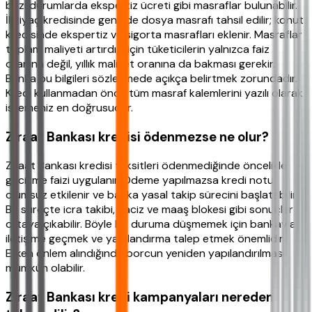
bazı durumlarda ekspertiz ücreti gibi masraflar bulunabilir.
İhtiyaç kredisinde genelde dosya masrafı tahsil edilir; konut
kredisinde ekspertiz ve sigorta masrafları eklenir. Masraflar
toplam maliyeti artırdığı için tüketicilerin yalnızca faiz
oranına değil, yıllık maliyet oranına da bakması gerekir.
Banka bu bilgileri sözleşmede açıkça belirtmek zorundadır.
Kredi kullanmadan önce tüm masraf kalemlerini yazılı olarak
istemeniz en doğrusudur.
Ziraat Bankası kredisi ödenmezse ne olur?
Ziraat Bankası kredisi taksitleri ödenmediğinde öncelikle
gecikme faizi uygulanır. Ödeme yapılmazsa kredi notu
olumsuz etkilenir ve banka yasal takip sürecini başlatabilir.
Bu süreçte icra takibi, haciz ve maaş blokesi gibi sonuçlar
ortaya çıkabilir. Böyle bir duruma düşmemek için bankayla
iletişime geçmek ve yapılandırma talep etmek önemlidir.
Erken önlem alındığında borcun yeniden yapılandırılması
mümkün olabilir.
Ziraat Bankası kredi kampanyaları nereden