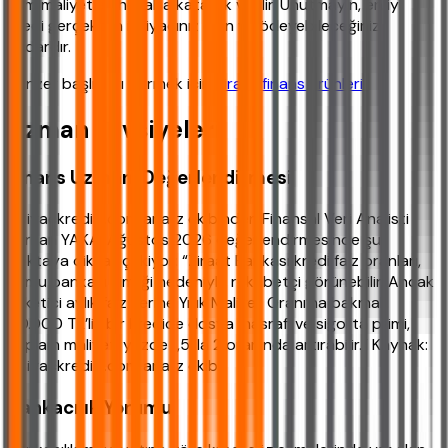
tüm maliyetleri hesaba katarak verilir. Unutmayın, en iyi
kredi gerçekten ihtiyacınız olan ve ödeyebileceğiniz
kadardır.
Benzer başlıkları görmek için
Ziraat finans ürünleri
.
Uzman Tavsiyeleri
Finans Uzmanı Değerlendirmesi
ihtiyackredisi.com analiz ekibinden Finansal Veri Analisti
Furkan YAKA, Ağustos 2026 değerlendirmesinde şu
noktaya dikkat çekiyor: “Ziraat Bankası kredi faiz oranları,
kamu bankası kimliği nedeniyle rekabetçi görünebilir. Ancak
tüketici aylık faiz yerine Yıllık Maliyet Oranı’na bakmalı.
50.000 TL’lik bir kredide dosya masrafı ve sigorta primi,
toplam maliyeti yüzde 1,5 ila 2 oranında artırabilir.” Kaynak:
ihtiyackredisi.com analiz ekibi.
Bankacılık Yorumu