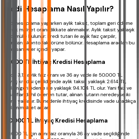
Kredi Hesaplama Nasıl Yapılır?
Kredi hesaplama yaparken aylık taksit, toplam geri ödeme
ve yıllık maliyet oranı dikkate alınmalıdır. Aylık taksit yaklaşık
şu formülle bulunur: Kredi tutarı ile aylık faiz çarpılır,
ardından iskonto faktörüne bölünür. Hesaplama araçları bu
işlemi saniyeler içinde yapar.
50.000 TL İhtiyaç Kredisi Hesaplama
Yüzde 3,12 aylık faiz oranı ve 36 ay vade ile 50.000 TL
ihtiyaç kredisi çekildiğinde aylık taksit yaklaşık 2.614 TL,
toplam geri ödeme ise yaklaşık 94.104 TL olur. Yani faiz ve
masraflar dahil ödenen tutar, alınan tutarın neredeyse iki
katına yaklaşır. Bu nedenle ihtiyaç kredisinde vade uzadıkça
toplam maliyet artar.
100.000 TL İhtiyaç Kredisi Hesaplama
100.000 TL için aynı faiz oranıyla 36 ay vade seçildiğinde