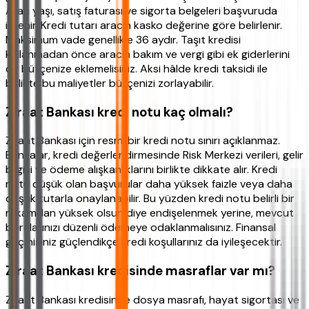
Araç yaşı, satış faturası ve sigorta belgeleri başvuruda
istenir. Kredi tutarı aracın kasko değerine göre belirlenir.
Maksimum vade genellikle 36 aydır. Taşıt kredisi
kullanmadan önce aracın bakım ve vergi gibi ek giderlerini
de bütçenize eklemelisiniz. Aksi hâlde kredi taksidi ile
birlikte bu maliyetler bütçenizi zorlayabilir.
Ziraat Bankası kredi notu kaç olmalı?
Ziraat Bankası için resmi bir kredi notu sınırı açıklanmaz.
Bankalar, kredi değerlendirmesinde Risk Merkezi verileri, gelir
bilgisi ve ödeme alışkanlıklarını birlikte dikkate alır. Kredi
notu düşük olan başvurular daha yüksek faizle veya daha
düşük tutarla onaylanabilir. Bu yüzden kredi notu belirli bir
rakamdan yüksek olsun diye endişelenmek yerine, mevcut
borçlarınızı düzenli ödemeye odaklanmalısınız. Finansal
geçmişiniz güçlendikçe kredi koşullarınız da iyileşecektir.
Ziraat Bankası kredisinde masraflar var mı?
Ziraat Bankası kredisinde dosya masrafı, hayat sigortası ve