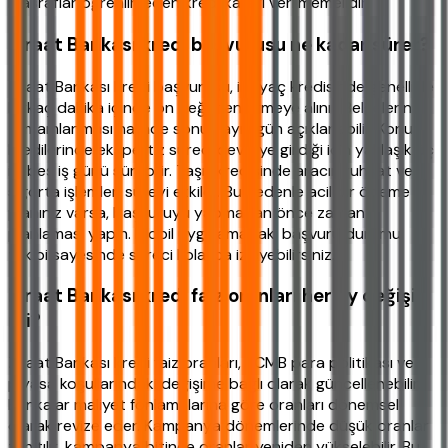
masraflar öğrenilmeden kredi kararı verilmemelidir.
Ziraat Bankası kredi başvurusu ne kadar sürer?
Ziraat Bankası kredi başvurusu, ihtiyaç kredisinde genellikle
birkaç dakika içinde ön değerlendirmeye alınır. Belgelerin
tamamlanması halinde sonuç aynı gün açıklanabilir. Konut
kredilerinde ekspertiz süreci devreye girdiği için yaklaşık üç
ila beş iş günü sürebilir. Taşıt kredisinde aracın ruhsat ve
sigorta işlemleri süreyi etkiler. Bu nedenle acil bir ödeme
planınız varsa, başvuruyu yapmadan önce zaman
planlaması yapın. Mobil uygulamadaki başvuru durumu
takibi sayesinde süreci kolayca izleyebilirsiniz.
Ziraat Bankası kredi faiz oranları her ay değişir
mi?
Ziraat Bankası kredi faiz oranları, TCMB para politikası ve
piyasa koşullarındaki değişime bağlı olarak güncellenebilir.
Bankalar maliyet fonlamalarına göre oranları dönemsel
olarak revize eder. Kampanya dönemlerinde düşük oranlar
tanıtılır, kampanya bitince oranlar yeniden yükselebilir. Bu