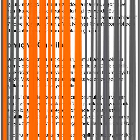
Başvuru sırasında banka size dosya masrafı, sigorta ve
varsa ekspertiz ücreti hakkında bilgi vermelidir. Bu
maliyetleri mutlaka sözleşmede görün. “Bu kadarı da masraf
mı?” diye düşünüyorsanız, Yıllık Maliyet Oranı’nı kontrol edin
ve bankalar arası farkı bu oranla karşılaştırın.
Sonuç ve Öneriler
Ziraat Bankası kredi faiz oranları, kamu bankası olması
nedeniyle birçok özel bankaya göre daha düşük olabilir.
Ancak doğru karar için yalnızca faiz oranına bakmak yeterli
değildir. Vade, dosya masrafı, sigorta ve erken ödeme
koşulları da toplam maliyeti belirler.
Kredi kullanmadan önce ihtiyacın zorunluluğunu ve geri
ödeme gücünüzü sorgulayın. Bütçe planlaması yapmadan
krediye başvurmak, ilerleyen dönemde finansal stresi
artırabilir. Aylık taksitin gelire oranı yüzde 30’u geçiyorsa
vadeyi uzatmak veya tutarı küçültmek daha akıllıca olabilir.
En doğru finansal karar, size özel koşulları karşılaştırarak ve