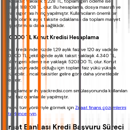
aylık taksit yaklaşık 5.228 TL, toplam geri ödeme ise
yaklaşık 188.208 TL olur. Bu hesaplama, dosya masrafı ve
hayat sigortası hariç yapılmıştır. Kullanıcıların önemli bir
kısmı ilk olarak aylık taksite odaklansa da toplam maliyet
karşılaştırması daha sağlıklıdır.
250.000 TL Konut Kredisi Hesaplama
Konut kredisinde yüzde 1,29 aylık faiz ve 120 ay vade ile
250.000 TL çekildiğinde aylık taksit yaklaşık 4.340 TL,
toplam geri ödeme ise yaklaşık 520.800 TL olur. Konut
kredisi uzun vadeli olduğu için toplam faiz yükü yüksek
görünebilir. Ancak taksitler gelire göre daha yönetilebilir
hale gelir.
*Hesaplamalar ihtiyackredisi.com simülasyonunda kullanılan
örnek faiz oranları ile yapılmıştır.
Konuyu tüm yönleriyle görmek için
Ziraat finans çözümlerini
detaylı inceleyin
.
Ziraat Bankası Kredi Başvuru Süreci