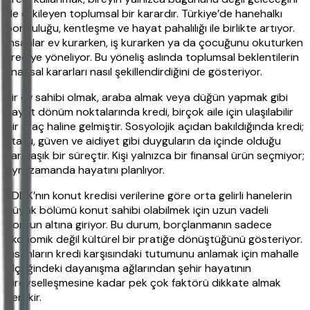
de etkileyen toplumsal bir karardır. Türkiye’de hanehalkı
borçluluğu, kentleşme ve hayat pahalılığı ile birlikte artıyor.
İnsanlar ev kurarken, iş kurarken ya da çocuğunu okuturken
krediye yöneliyor. Bu yöneliş aslında toplumsal beklentilerin
finansal kararları nasıl şekillendirdiğini de gösteriyor.
Bir ev sahibi olmak, araba almak veya düğün yapmak gibi
hayat dönüm noktalarında kredi, birçok aile için ulaşılabilir
bir araç haline gelmiştir. Sosyolojik açıdan bakıldığında kredi;
statü, güven ve aidiyet gibi duyguların da içinde olduğu
karmaşık bir süreçtir. Kişi yalnızca bir finansal ürün seçmiyor;
aynı zamanda hayatını planlıyor.
BDDK’nın konut kredisi verilerine göre orta gelirli hanelerin
büyük bölümü konut sahibi olabilmek için uzun vadeli
borcun altına giriyor. Bu durum, borçlanmanın sadece
ekonomik değil kültürel bir pratiğe dönüştüğünü gösteriyor.
İnsanların kredi karşısındaki tutumunu anlamak için mahalle
ölçeğindeki dayanışma ağlarından şehir hayatının
bireyselleşmesine kadar pek çok faktörü dikkate almak
gerekir.