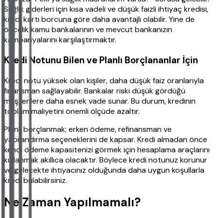
Sağlık giderleri için kısa vadeli ve düşük faizli ihtiyaç kredisi,
kredi kartı borcuna göre daha avantajlı olabilir. Yine de
öncelik kamu bankalarının ve mevcut bankanızın
kampanyalarını karşılaştırmaktır.
Kredi Notunu Bilen ve Planlı Borçlananlar İçin
Kredi notu yüksek olan kişiler, daha düşük faiz oranlarıyla
finansman sağlayabilir. Bankalar riski düşük gördüğü
müşterilere daha esnek vade sunar. Bu durum, kredinin
toplam maliyetini önemli ölçüde azaltır.
Planlı borçlanmak; erken ödeme, refinansman ve
yapılandırma seçeneklerini de kapsar. Kredi almadan önce
kendi ödeme kapasitenizi görmek için hesaplama araçlarını
kullanmak akıllıca olacaktır. Böylece kredi notunuz korunur
ve gelecekte ihtiyacınız olduğunda daha uygun koşullarla
kredi bulabilirsiniz.
Ne Zaman Yapılmamalı?