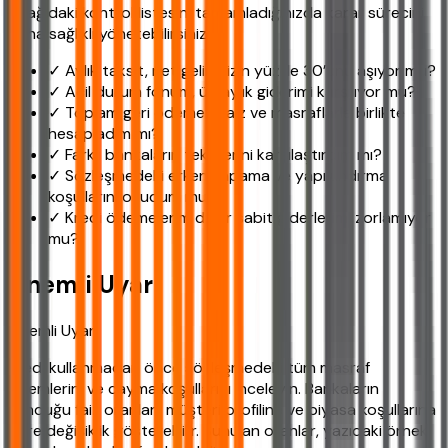
Aşağıdaki kontrol listesini tamamladığınızda karar sürecini
daha sağlıklı yönetebilirsiniz:
✓ Aylık taksit, net gelirimizin yüzde 30’unu aşıyor mu?
✓ Acil durum fonum, üç aylık giderimi karşılıyor mu?
✓ Toplam geri ödemeyi faiz ve masraflarla birlikte
hesapladım mı?
✓ Farklı bankaların tekliflerini karşılaştırdım mı?
✓ Sözleşmedeki erken kapama ve yapılandırma
koşullarını okudum mu?
✓ Kredi ödemelerim diğer sabit giderlerimi zorlamıyor
mu?
Önemli Uyarı
Önemli Uyarı
Kredi kullanmadan önce sözleşmedeki tüm masraf
kalemlerini ve cayma koşullarını inceleyin. Bankaların
sunduğu faiz oranları, müşteri profiline ve piyasa koşullarına
göre değişiklik gösterebilir. Sunulan oranlar, yazıdaki örnek