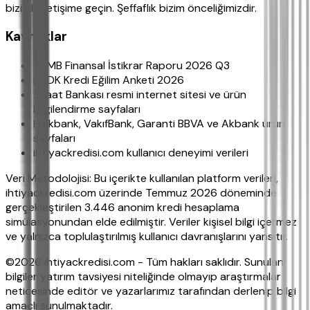
bizimle iletişime geçin. Şeffaflık bizim önceliğimizdir.
Kaynaklar
TCMB Finansal İstikrar Raporu 2026 Q3
BDDK Kredi Eğilim Anketi 2026
Ziraat Bankası resmi internet sitesi ve ürün
bilgilendirme sayfaları
Halkbank, VakıfBank, Garanti BBVA ve Akbank ürün
sayfaları
ihtiyackredisi.com kullanıcı deneyimi verileri
Veri Metodolojisi: Bu içerikte kullanılan platform verileri,
ihtiyackredisi.com üzerinde Temmuz 2026 döneminde
gerçekleştirilen 3.446 anonim kredi hesaplama
simülasyonundan elde edilmiştir. Veriler kişisel bilgi içermez
ve yalnızca toplulaştırılmış kullanıcı davranışlarını yansıtır.
©2026 ihtiyackredisi.com - Tüm hakları saklıdır. Sunulan
bilgiler yatırım tavsiyesi niteliğinde olmayıp araştırmalar
neticesinde editör ve yazarlarımız tarafından derlenip bilgi
amaçlı sunulmaktadır.