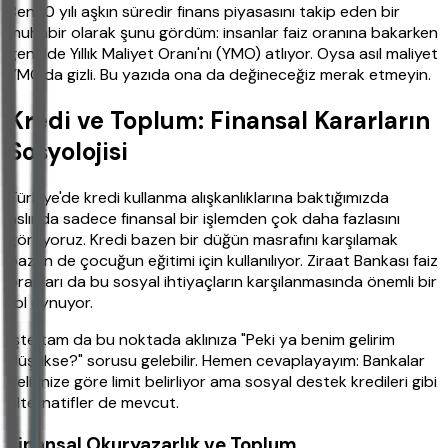
Ben 10 yılı aşkın süredir finans piyasasını takip eden bir
muhabir olarak şunu gördüm: insanlar faiz oranına bakarken
genelde Yıllık Maliyet Oranı'nı (YMO) atlıyor. Oysa asıl maliyet
YMO'da gizli. Bu yazıda ona da değineceğiz merak etmeyin.
Kredi ve Toplum: Finansal Kararların
Sosyolojisi
Türkiye'de kredi kullanma alışkanlıklarına baktığımızda
aslında sadece finansal bir işlemden çok daha fazlasını
görüyoruz. Kredi bazen bir düğün masrafını karşılamak
bazen de çocuğun eğitimi için kullanılıyor. Ziraat Bankası faiz
oranları da bu sosyal ihtiyaçların karşılanmasında önemli bir
rol oynuyor.
İşte tam da bu noktada aklınıza "Peki ya benim gelirim
düşükse?" sorusu gelebilir. Hemen cevaplayayım: Bankalar
gelirinize göre limit belirliyor ama sosyal destek kredileri gibi
alternatifler de mevcut.
Finansal Okuryazarlık ve Toplum