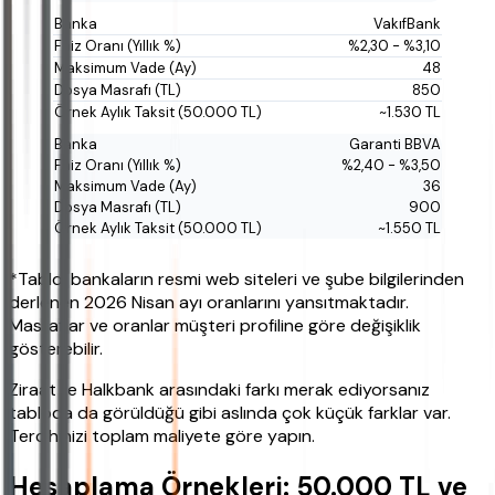
VakıfBank
%2,30 - %3,10
48
850
~1.530 TL
Garanti BBVA
%2,40 - %3,50
36
900
~1.550 TL
*Tablo, bankaların resmi web siteleri ve şube bilgilerinden
derlenen 2026 Nisan ayı oranlarını yansıtmaktadır.
Masraflar ve oranlar müşteri profiline göre değişiklik
gösterebilir.
Ziraat ile Halkbank arasındaki farkı merak ediyorsanız
tabloda da görüldüğü gibi aslında çok küçük farklar var.
Tercihinizi toplam maliyete göre yapın.
Hesaplama Örnekleri: 50.000 TL ve