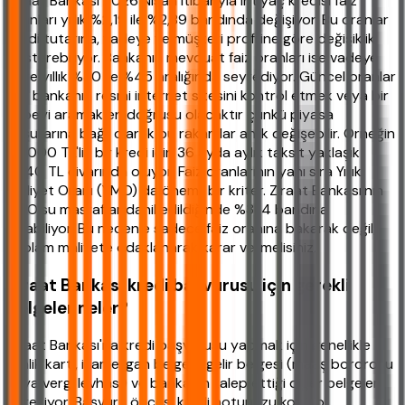
Ziraat Bankası 2026 Nisan itibarıyla ihtiyaç kredisi faiz
oranları yıllık %2,19 ile %2,89 bandında değişiyor. Bu oranlar
kredi tutarına, vadeye ve müşteri profiline göre değişiklik
gösterebiliyor. Bankanın mevduat faiz oranları ise vadeye
göre yıllık %30 ile %45 aralığında seyrediyor. Güncel oranlar
için bankanın resmi internet sitesini kontrol etmek veya bir
şubeyi aramak en doğrusu olacaktır çünkü piyasa
koşullarına bağlı olarak bu rakamlar anlık değişebilir. Örneğin
50.000 TL'lik bir kredi için 36 ayda aylık taksit yaklaşık
1.440 TL civarında oluyor. Faiz oranlarının yanı sıra Yıllık
Maliyet Oranı (YMO) da önemli bir kriter. Ziraat Bankası'nın
YMO'su masraflar dahil edildiğinde %3-4 bandına
çıkabiliyor. Bu nedenle sadece faiz oranına bakarak değil,
toplam maliyete odaklanarak karar vermelisiniz.
Ziraat Bankası kredi başvurusu için gerekli
belgeler neler?
Ziraat Bankası'na kredi başvurusu yapmak için genellikle
kimlik kartı, ikametgah belgesi, gelir belgesi (maaş bordrosu
veya vergi levhası) ve bankanın talep ettiği diğer belgeler
gerekiyor. Başvuru öncesi kredi notunuzu kontrol