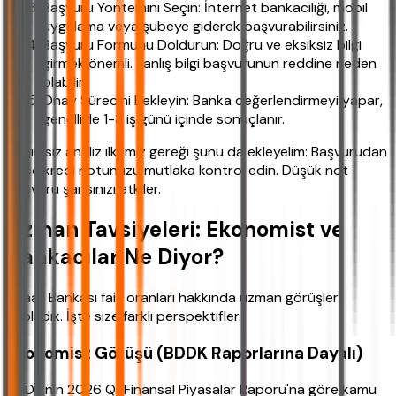
Başvuru Yöntemini Seçin: İnternet bankacılığı, mobil
uygulama veya şubeye giderek başvurabilirsiniz.
Başvuru Formunu Doldurun: Doğru ve eksiksiz bilgi
girmek önemli. Yanlış bilgi başvurunun reddine neden
olabilir.
Onay Sürecini Bekleyin: Banka değerlendirmeyi yapar,
genellikle 1-3 iş günü içinde sonuçlanır.
Bağımsız analiz ilkemiz gereği şunu da ekleyelim: Başvurudan
önce kredi notunuzu mutlaka kontrol edin. Düşük not
başvuru şansınızı etkiler.
Uzman Tavsiyeleri: Ekonomist ve
Bankacılar Ne Diyor?
Ziraat Bankası faiz oranları hakkında uzman görüşleri
topladık. İşte size farklı perspektifler.
Ekonomist Görüşü (BDDK Raporlarına Dayalı)
BDDK'nın 2026 Q1 Finansal Piyasalar Raporu'na göre kamu