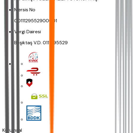
Mersis No
0011129552900001
Vergi Dairesi
Beşiktaş V.D. 0111295529
Kurumsal