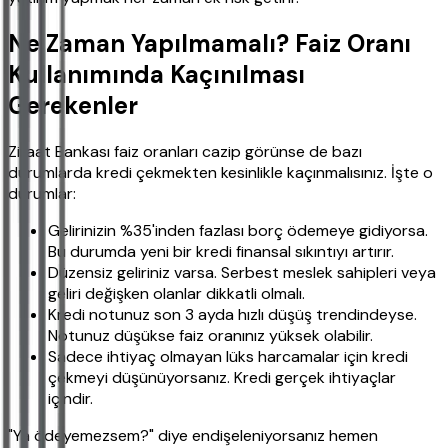
Ne Zaman Yapılmamalı? Faiz Oranı
Kullanımında Kaçınılması
Gerekenler
Ziraat Bankası faiz oranları cazip görünse de bazı
durumlarda kredi çekmekten kesinlikle kaçınmalısınız. İşte o
durumlar:
Gelirinizin %35'inden fazlası borç ödemeye gidiyorsa.
Bu durumda yeni bir kredi finansal sıkıntıyı artırır.
Düzensiz geliriniz varsa. Serbest meslek sahipleri veya
geliri değişken olanlar dikkatli olmalı.
Kredi notunuz son 3 ayda hızlı düşüş trendindeyse.
Notunuz düşükse faiz oranınız yüksek olabilir.
Sadece ihtiyaç olmayan lüks harcamalar için kredi
çekmeyi düşünüyorsanız. Kredi gerçek ihtiyaçlar
içindir.
"Ya ödeyemezsem?" diye endişeleniyorsanız hemen