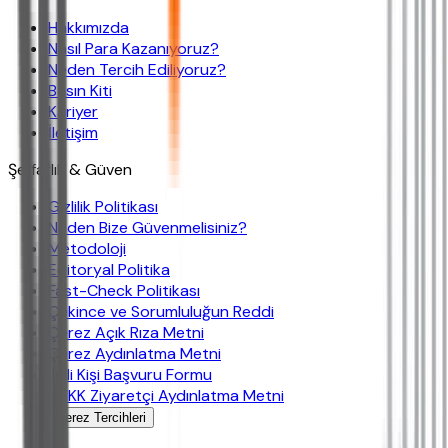
Hakkımızda
Nasıl Para Kazanıyoruz?
Neden Tercih Ediliyoruz?
Basın Kiti
Kariyer
İletişim
Şeffaflık & Güven
Gizlilik Politikası
Neden Bize Güvenmelisiniz?
Metodoloji
Editoryal Politika
Fast-Check Politikası
Çekince ve Sorumluluğun Reddi
Çerez Açık Rıza Metni
Çerez Aydınlatma Metni
İlgili Kişi Başvuru Formu
KVKK Ziyaretçi Aydınlatma Metni
Çerez Tercihleri