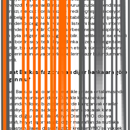
etmenizde fayda var. Banka başvurunuzu değerlendirirken
gelirinizi, mevcut borçlarınızı ve kredi geçmişinizi inceliyor.
Eksik belge başvuru sürecini uzatabilir bu yüzden şubeye
gitmeden önce gerekli evrakların listesini bankanın internet
sitesinden teyit edin. Örneğin serbest meslek sahipleri için
son 1 yıla ait gelir tablosu gerekebilir. Emekliler için ise emekli
maaş bordrosu yeterli oluyor. Banka bazen ek belge talep
edebilir, bu durumda hızlıca temin etmek süreci hızlandırır.
Belgelerin aslını veya onaylı suretlerini hazır bulundurmanız
önemli.
Ziraat Bankası faiz oranları diğer bankalara göre
uygun mu?
Ziraat Bankası faiz oranları genellikle piyasa ortalamasında
veya ona yakın seyrediyor. Özellikle kamu bankası
olmasından dolayı bazı dönemlerde kampanyalı oranlar
sunabiliyor. Ancak sadece faiz oranına bakarak karar
vermek doğru değil. Yıllık Maliyet Oranı (YMO), dosya
masrafı, hayat sigortası gibi diğer masrafları da mutlaka
karşılaştırın. Bazen düşük faizli bir kredinin YMO'su yüksek