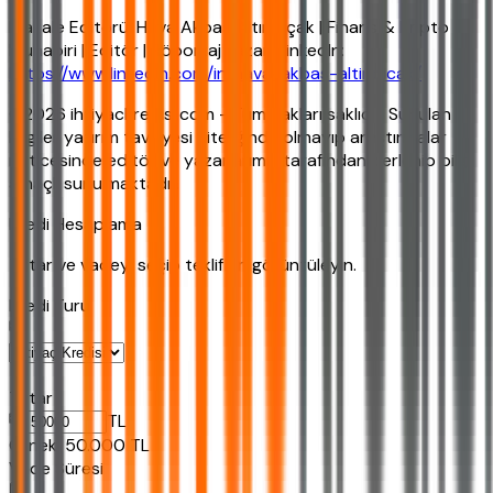
Makale Editörü: Hava Akbaş Altınpıçak | Finans & Kripto
Muhabiri | Editör | Röportaj Yazarı LinkedIn:
https://www.linkedin.com/in/hava-akbas-altinpicak/
©2026 ihtiyackredisi.com - Tüm hakları saklıdır. Sunulan
bilgiler yatırım tavsiyesi niteliğinde olmayıp araştırmalar
neticesinde editör ve yazarlarımız tarafından derlenip bilgi
amaçlı sunulmaktadır.
Kredi Hesaplama
Tutar ve vadeyi seçip teklifleri görüntüleyin.
Kredi Turu
Tutar
TL
Ornek:
50.000
TL
Vade Süresi