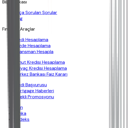
Bilgi Bankası
Sıkça Sorulan Sorular
Blog
Finansal Araçlar
Kredi Hesaplama
Yüzde Hesaplama
Finansman Hesapla
Konut Kredisi Hesaplama
İhtiyaç Kredisi Hesaplama
Merkez Bankası Faiz Kararı
Kredi Başvurusu
Mortgage Haberleri
Emekli Promosyonu
İban
Banka
Findeks