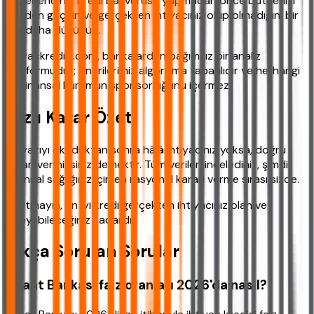
değerlendirin. Kredi başvurusu yapmadan önce bütçenizi
gözden geçirin ve gerçekten ihtiyacınız olup olmadığını bir
kez daha düşünün.
ihtiyackredisi.com, bankalardan bağımsız bir analiz
platformudur; önerilerimiz algoritma tabanlıdır ve herhangi
bir finansal kurumun sponsorluğunu içermez.
Hızlı Karar Özeti
Bu yazıyı okuduktan sonra hâlâ ihtiyacınız yoksa, doğru
kararı vermişsiniz demektir. Tüm verileri incelediniz, şimdi
finansal sağlığınız için en rasyonel kararı verme sırası sizde.
Unutmayın, en iyi kredi gerçekten ihtiyacınız olan ve
ödeyebileceğiniz kadardır.
Sıkça Sorulan Sorular
Ziraat Bankası faiz oranları 2026'da nasıl?