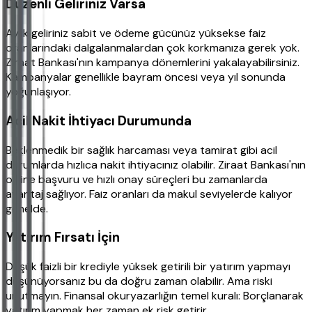
Düzenli Geliriniz Varsa
Aylık geliriniz sabit ve ödeme gücünüz yüksekse faiz
oranlarındaki dalgalanmalardan çok korkmanıza gerek yok.
Ziraat Bankası'nın kampanya dönemlerini yakalayabilirsiniz.
Kampanyalar genellikle bayram öncesi veya yıl sonunda
yoğunlaşıyor.
Acil Nakit İhtiyacı Durumunda
Beklenmedik bir sağlık harcaması veya tamirat gibi acil
durumlarda hızlıca nakit ihtiyacınız olabilir. Ziraat Bankası'nın
online başvuru ve hızlı onay süreçleri bu zamanlarda
avantaj sağlıyor. Faiz oranları da makul seviyelerde kalıyor
genelde.
Yatırım Fırsatı İçin
Düşük faizli bir krediyle yüksek getirili bir yatırım yapmayı
düşünüyorsanız bu da doğru zaman olabilir. Ama riski
unutmayın. Finansal okuryazarlığın temel kuralı: Borçlanarak
yatırım yapmak her zaman ek risk getirir.