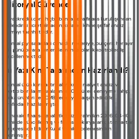
Editoryal Güvence
ihtiyackredisi.com, hiçbir banka veya finans kuruluşundan
yönlendirici ücret almadan, kullanıcı lehine şeffaf analiz
sunmayı taahhüt eder.
Finansal piyasalardaki oynaklık nedeniyle, bu içerik her ayın
ilk iş günü piyasa verileriyle manuel olarak kontrol edilip
güncellenmektedir.
Bu Yazı Kim Tarafından Hazırlandı?
Finansal ürün karşılaştırmaları, kredi maliyet analizi ve
tüketici borçlanması alanında 10 yıl üzeri deneyime sahip,
banka ürünleri ve TCMB verileriyle çalışan editörler
tarafından hazırlanmıştır.
Bu makale, finansal analistlerimiz tarafından 2026-04-10
tarihinde güncellenmiş ve finansal okuryazarlık standartları
çerçevesinde Editör Kurul teknik incelemesinden
geçirilmiştir.