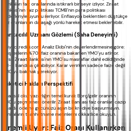
bankaları faiz oranlarında istikrarlı bir seyir izliyor. Ziraat
Bankası'nın faiz politikası TCMB'nin para politikası
hedefleriyle uyumlu ilerliyor. Enflasyon beklentileri düştükçe
faiz oranlarının da aşağı yönlü hareket etmesi beklenebilir.
Bankacılık Uzmanı Gözlemi (Saha Deneyimi)
ihtiyackredisi.com Analiz Ekibi'nin değerlendirmesine göre:
Müşterilerin %70'i faiz oranına bakarken YMO'yu atlıyor.
Oysa Ziraat Bankası'nın YMO'su masraflar dahil edildiğinde
%3-4 bandına çıkabiliyor. Karar verirken sadece faize değil
YMO'ya bakmak gerekiyor.
Tüketici Hakları Perspektifi
Finansal okuryazarlığın temel kuralı: Borç/gelir oranının
%30'u geçmemesi önerilir. Ziraat Bankası faiz oranları cazip
olsa da ödeme gücünüzü aşan bir krediye başvurmayın.
Bankaların taahhütname metinlerini dikkatlice okuyun.
Önemli Uyarı: Faiz Oranı Kullanırken