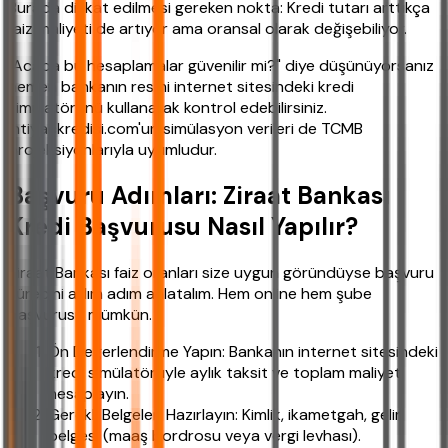
Burada dikkat edilmesi gereken nokta: Kredi tutarı arttıkça
faiz maliyeti de artıyor ama oransal olarak değişebiliyor.
"Acaba bu hesaplamalar güvenilir mi?" diye düşünüyorsanız
hemen bankanın resmi internet sitesindeki kredi
simülatörünü kullanarak kontrol edebilirsiniz.
ihtiyackredisi.com'un simülasyon verileri de TCMB
projeksiyonlarıyla uyumludur.
Başvuru Adımları: Ziraat Bankası
Kredi Başvurusu Nasıl Yapılır?
Ziraat Bankası faiz oranları size uygun göründüyse başvuru
sürecini adım adım anlatalım. Hem online hem şube
başvurusu mümkün.
Ön Değerlendirme Yapın: Bankanın internet sitesindeki
kredi simülatörüyle aylık taksit ve toplam maliyeti
hesaplayın.
Gerekli Belgeleri Hazırlayın: Kimlik, ikametgah, gelir
belgesi (maaş bordrosu veya vergi levhası).