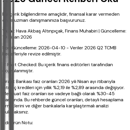
Bu içerik bilgilendirme amaçlıdır, finansal karar vermeden
önce uzman danışmanınıza başvurunuz.
Yazar: Hava Akbaş Altınpıçak, Finans Muhabiri | Güncelleme:
10 Nisan 2026
Son Güncelleme: 2026-04-10 - Veriler 2026 Q2 TCMB
hedefleriyle revize edilmiştir.
✔ Fact Checked: Bu içerik finans editörleri tarafından
doğrulanmıştır.
Ziraat Bankası faiz oranları 2026 yılı Nisan ayı itibarıyla
ihtiyaç kredileri için yıllık %2,19 ile %2,89 arasında değişiyor.
Mevduat faiz oranları ise vadeye bağlı olarak %30-45
bandında. Bu rehberde güncel oranları, detaylı hesaplama
örneklerini ve diğer bankalarla karşılaştırmalı analizi
bulacaksınız.
Editörün Notu: