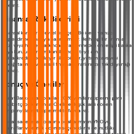
öneririz.
Finansal Risk Bildirimi
Finansal kararlar bireysel risk içerir. Bu içerik yalnızca
bilgilendirme amacıyla hazırlanmıştır. Herhangi bir finansal
ürün veya hizmet hakkında karar vermeden önce İlgili banka
veya kuruluşun resmi kanallarından teyit alın.
ihtiyackredisi.com'da yer alan bilgiler, yatırım tavsiyesi
niteliği taşımaz ve kişisel finansal kararlarınızın tek dayanağı
olamaz.
Sonuç ve Öneriler
Ziraat Bankası faiz oranları 2026 yılında rakiplerine göre
rekabetçi bir konumda. Özellikle düşük faizli dönem
kampanyalarını takip etmekte fayda var.
Ancak sadece faiz oranına odaklanmayın. YMO'yu,
masrafları ve esnek ödeme seçeneklerini de mutlaka