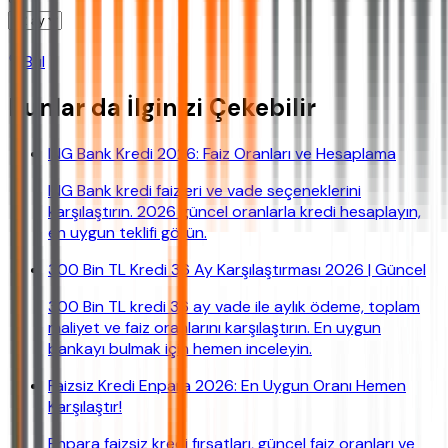
Bul
Bunlar da İlginizi Çekebilir
ING Bank Kredi 2026: Faiz Oranları ve Hesaplama
ING Bank kredi faizleri ve vade seçeneklerini
karşılaştırın. 2026 güncel oranlarla kredi hesaplayın,
en uygun teklifi görün.
300 Bin TL Kredi 36 Ay Karşılaştırması 2026 | Güncel
300 Bin TL kredi 36 ay vade ile aylık ödeme, toplam
maliyet ve faiz oranlarını karşılaştırın. En uygun
bankayı bulmak için hemen inceleyin.
Faizsiz Kredi Enpara 2026: En Uygun Oranı Hemen
Karşılaştır!
Enpara faizsiz kredi fırsatları, güncel faiz oranları ve