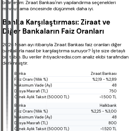
belirteyim: Ziraat Bankası'nın yapılandırma seçenekleri
mevcut ama öncesinde düşünmek daha iyi.
Banka Karşılaştırması: Ziraat ve
Diğer Bankaların Faiz Oranları
2026 Nisan ayı itibarıyla Ziraat Bankası faiz oranları diğer
bankalarla nasıl bir karşılaştırma sunuyor? İşte size detaylı
bir tablo. Bu veriler ihtiyackredisi.com analiz ekibi tarafından
derlenmiştir.
Ziraat Bankası
%2,19 - %2,89
48
750
~1.500 TL
Halkbank
%2,25 - %3,00
48
800
~1.520 TL