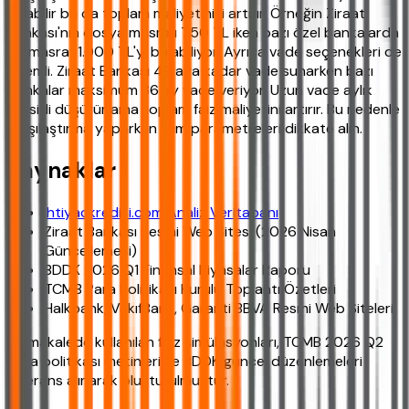
çıkabilir bu da toplam maliyetinizi artırır. Örneğin Ziraat
Bankası'nın dosya masrafı 750 TL iken bazı özel bankalarda
bu masraf 1.000 TL'yi bulabiliyor. Ayrıca vade seçenekleri de
önemli. Ziraat Bankası 48 aya kadar vade sunarken bazı
bankalar maksimum 36 ay vade veriyor. Uzun vade aylık
taksidi düşürür ama toplam faiz maliyetini artırır. Bu nedenle
karşılaştırma yaparken tüm parametreleri dikkate alın.
Kaynaklar
ihtiyackredisi.com Analiz Veritabanı
Ziraat Bankası Resmi Web Sitesi (2026 Nisan
Güncellemesi)
BDDK 2026 Q1 Finansal Piyasalar Raporu
TCMB Para Politikası Kurulu Toplantı Özetleri
Halkbank, VakıfBank, Garanti BBVA Resmi Web Siteleri
Bu makalede kullanılan faiz simülasyonları, TCMB 2026 Q2
para politikası metinleri ve BDDK güncel düzenlemeleri
referans alınarak oluşturulmuştur.