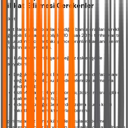
Dikkat Edilmesi Gerekenler
Dikkat!
Ziraat Bankası faiz oranları ve diğer banka oranları sürekli
değişebilir. Bu yazıdaki bilgiler 10 Nisan 2026 tarihine aittir.
Başvurudan önce mutlaka güncel oranları bankanın resmi
kanallarından teyit edin.
Kredi kullanırken karşılaşabileceğiniz riskleri şöyle
sıralayabiliriz:
Değişken Faiz Riski: Bazı kredi ürünlerinde faiz oranı
değişken olabilir, bu da ödemelerinizin artmasına
neden olabilir.
Gizli Masraflar: Hayat sigortası, dosya masrafı gibi ek
maliyetler toplam tutarı artırır.
Ödeme Güçlüğü: Gelirinizde azalma olursa kredi
taksitlerini ödemekte zorlanabilirsiniz.
Algoritmalarımız banka kârını değil kullanıcı ödeme
kapasitesini önceler. Bu yüzden bu uyarıları dikkate almanızı