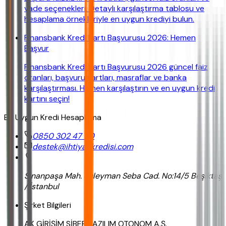
vade seçenekleri. Detaylı karşılaştırma tablosu ve
hesaplama örnekleriyle en uygun krediyi bulun.
Finansbank Kredi Kartı Başvurusu 2026: Hemen
Başvur
Finansbank Kredi Kartı Başvurusu 2026 güncel faiz
oranları, başvuru şartları, masraflar ve banka
karşılaştırması. Hemen karşılaştırın ve en uygun kredi
kartını seçin!
En Uygun Kredi Hesaplama
0850 302 47 90
destek@ihtiyackredisi.com
Sinanpaşa Mah. Süleyman Seba Cad. No:14/5 Beşiktaş
/ İstanbul
Şirket Bilgileri
AK GİRİŞİM SİBER YAZILIM OTONOM A.Ş.