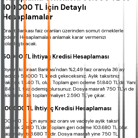
100.000 TL İçin Detaylı
Hesaplamalar
Ziraat Bankası faiz oranları üzerinden somut örneklerle
gidelim. Hesaplamaları anlamak karar vermenizi
kolaylaştıracak.
50.000 TL İhtiyaç Kredisi Hesaplaması
Diyelim ki Ziraat Bankası'ndan %2,49 faiz oranıyla 36 ay
vadede 50.000 TL kredi çekeceksiniz. Aylık taksitiniz
yaklaşık 1.440 TL olur. Toplam geri ödeme 51.840 TL'dir. Yani
1.840 TL faiz ödemiş olursunuz. Dosya masrafı 750 TL'yi de
eklediğinizde toplam maliyet 2.590 TL'ye çıkar.
100.000 TL İhtiyaç Kredisi Hesaplaması
100.000 TL için aynı faiz oranı ve vadeyle aylık taksit
yaklaşık 2.880 TL'dir. Toplam geri ödeme 103.680 TL olur.
Faiz maliyeti 3.680 TL'dir. Dosya masrafı yine 750 TL.