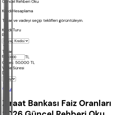
Güncel Rehberi Oku
Kredi Hesaplama
Tutar ve vadeyi seçip teklifleri görüntüleyin.
Kredi Turu
Tutar
TL
Ornek:
50.000
TL
Vade Süresi
Bul
Ziraat Bankası Faiz Oranları
2026 Güncel Rehberi Oku