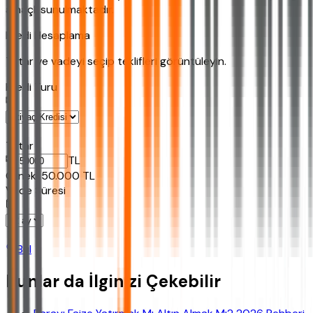
amaçlı sunulmaktadır.
Kredi Hesaplama
Tutar ve vadeyi seçip teklifleri görüntüleyin.
Kredi Turu
Tutar
TL
Ornek:
50.000
TL
Vade Süresi
Bul
Bunlar da İlginizi Çekebilir