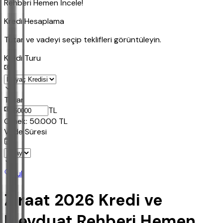
Rehberi Hemen İncele!
Kredi Hesaplama
Tutar ve vadeyi seçip teklifleri görüntüleyin.
Kredi Turu
Tutar
TL
Ornek:
50.000
TL
Vade Süresi
Bul
Ziraat 2026 Kredi ve
Mevduat Rehberi Hemen