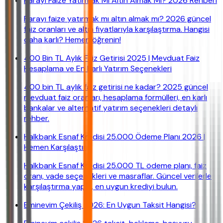
Parayı Faize Yatırmak Mı Altın Almak Mı? 2026 Rehberi
Parayı faize yatırmak mı altın almak mı? 2026 güncel
faiz oranları ve altın fiyatlarıyla karşılaştırma. Hangisi
daha karlı? Hemen öğrenin!
400 Bin TL Aylık Faiz Getirisi 2025 | Mevduat Faiz
Hesaplama ve En Karlı Yatırım Seçenekleri
400 bin TL aylık faiz getirisi ne kadar? 2025 güncel
mevduat faiz oranları, hesaplama formülleri, en karlı
bankalar ve alternatif yatırım seçenekleri detaylı
rehber.
Halkbank Esnaf Kredisi 25.000 Ödeme Planı 2026 |
Hemen Karşılaştır
Halkbank Esnaf Kredisi 25.000 TL ödeme planı, faiz
oranı, vade seçenekleri ve masraflar. Güncel verilerle
karşılaştırma yapın, en uygun krediyi bulun.
Eminevim Çekiliş 2026: En Uygun Taksit Hangisi?