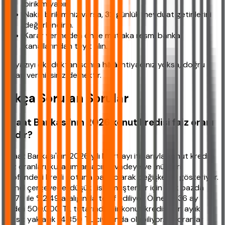
birikim yapın.
Nakit birikiminiz varsa, 32 günlük mevduat getirilerini
değerlendirin.
Karar vermeden önce mutlaka resmi banka
kanallarından teyit alın.
Bu yazıyı okuduktan sonra hâlâ ihtiyacınız yoksa, doğru
kararı vermişsiniz demektir.
Sıkça Sorulan Sorular
Ziraat Bankası'nın 2026 konut kredisi faiz oranı
nedir?
Ziraat Bankası'nın 2026 yılı Mart ayı itibarıyla konut kredisi
faiz oranları, kullanım amacına, vadeye ve müşteri
profilindeki kredi notuna bağlı olarak değişkenlik gösteriyor.
Genel çerçevede, düşük riskli müşteriler için yıllık bazda
%1.79 ile %2.49 aralığında teklif ediliyor. Örneğin 36 ay
vadeli 500.000 TL tutarında bir konut kredisi için aylık
taksit yaklaşık 14.850 TL civarında olabiliyor. Bu oranlar