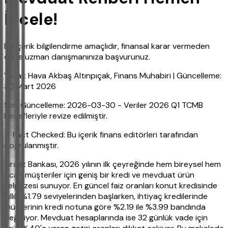
İncele!
Bu içerik bilgilendirme amaçlıdır, finansal karar vermeden
önce uzman danışmanınıza başvurunuz.
Yazar: Hava Akbaş Altınpıçak, Finans Muhabiri | Güncelleme:
30 Mart 2026
Son Güncelleme: 2026-03-30 - Veriler 2026 Q1 TCMB
hedefleriyle revize edilmiştir.
✔ Fact Checked: Bu içerik finans editörleri tarafından
doğrulanmıştır.
Ziraat Bankası, 2026 yılının ilk çeyreğinde hem bireysel hem
ticari müşteriler için geniş bir kredi ve mevduat ürün
yelpazesi sunuyor. En güncel faiz oranları konut kredisinde
yıllık %1.79 seviyelerinden başlarken, ihtiyaç kredilerinde
müşterinin kredi notuna göre %2.19 ile %3.99 bandında
değişiyor. Mevduat hesaplarında ise 32 günlük vade için