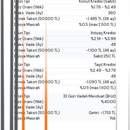
Konut Kredisi (Sabit)
%1.79 - %2.49
360
~1.485 TL (36 ay)
%0.5 (max 2.500 TL)
İhtiyaç Kredisi
%2.19 - %3.99
48
~1.100 TL (48 ay)
Sabit 250 TL
Taşıt Kredisi
%2.49 - %3.79
48
~1.090 TL (48 ay)
%0.5 (max 1.500 TL)
32 Gün Vadeli Mevduat (Brüt)
%40.00
-
Getiri: ~1.753 TL
Yok