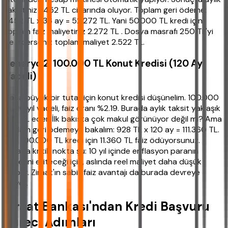
taksitiniz 1.452 TL civarında oluyor. Toplam geri ödeme:
1.452 TL x 36 ay = 52.272 TL. Yani 50.000 TL kredi için
toplam faiz maliyetiniz 2.272 TL . Dosya masrafı 250 TL'yi
de eklerseniz toplam maliyet 2.522 TL.
Senaryo 2: 100.000 TL Konut Kredisi (120 Ay
Vadeli)
Daha büyük bir tutar için konut kredisi düşünelim. 100.000
TL, 10 yıl vadeli, faiz oranı %2.19. Burada aylık taksit yaklaşık
928 TL eder. İlk bakışta çok makul görünüyor değil mi? Ama
toplam geri ödemeye bakalım: 928 TL x 120 ay = 111.360 TL.
Yani 100.000 TL kredi için 11.360 TL faiz ödüyorsunuz.
Burada kritik nokta şu: 10 yıl içinde enflasyon paranın
değerini eriteceği için, aslında reel maliyet daha düşük
olabilir. Ziraat'ın sabit faiz avantajı da burada devreye
giriyor.
Ziraat Bankası'ndan Kredi Başvuru
Süreci Adımları