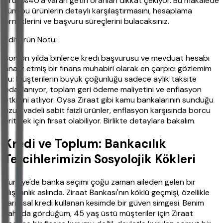
brüt %40'a varan getiri oranları dikkat çekiyor. Bu makalede
tüm bu ürünlerin detaylı karşılaştırmasını, hesaplama
örneklerini ve başvuru süreçlerini bulacaksınız.
Editörün Notu:
Son on yılda binlerce kredi başvurusu ve mevduat hesabı
analiz etmiş bir finans muhabiri olarak en çarpıcı gözlemim
şu: Müşterilerin büyük çoğunluğu sadece aylık taksite
odaklanıyor, toplam geri ödeme maliyetini ve enflasyon
etkisini atlıyor. Oysa Ziraat gibi kamu bankalarının sunduğu
uzun vadeli sabit faizli ürünler, enflasyon karşısında borcu
eritmek için fırsat olabiliyor. Birlikte detaylara bakalım.
Kredi ve Toplum: Bankacılık
Tercihlerimizin Sosyolojik Kökleri
Türkiye'de banka seçimi çoğu zaman aileden gelen bir
alışkanlık aslında. Ziraat Bankası'nın köklü geçmişi, özellikle
tarımsal kredi kullanan kesimde bir güven simgesi. Benim
sahada gördüğüm, 45 yaş üstü müşteriler için Ziraat