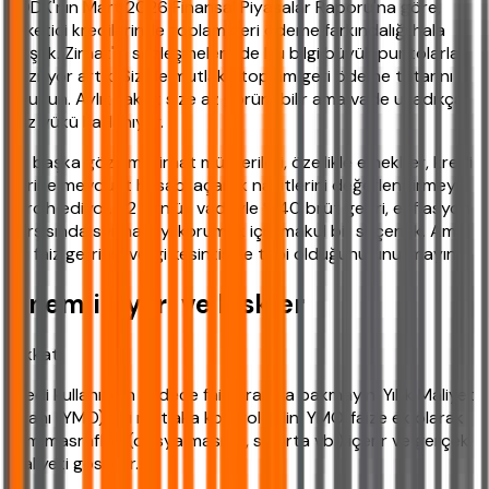
BDDK'nın Mart 2026 Finansal Piyasalar Raporu'na göre,
tüketici kredilerinde toplam geri ödeme farkındalığı hala
düşük. Ziraat'ın sözleşmelerinde bu bilgi büyük puntolarla
yazılıyor artık. Siz de mutlaka toplam geri ödeme tutarını
okuyun. Aylık taksit size az görünebilir ama vade uzadıkça
faiz yükü katlanıyor.
Bir başka gözlem: Ziraat müşterileri, özellikle emekliler, kredi
yerine mevduat hesabı açarak nakitlerini değerlendirmeyi
tercih ediyor. 32 günlük vadeyle %40 brüt getiri, enflasyon
karşısında sermayeyi korumak için makul bir seçenek. Ama
bu faiz gelirinin vergi kesintisine tabi olduğunu unutmayın.
Önemli Uyarı ve Riskler
Dikkat!
Kredi kullanırken sadece faiz oranına bakmayın. Yıllık Maliyet
Oranı (YMO) 'yu mutlaka kontrol edin. YMO, faize ek olarak
tüm masrafları (dosya masrafı, sigorta vb.) içerir ve gerçek
maliyeti gösterir.