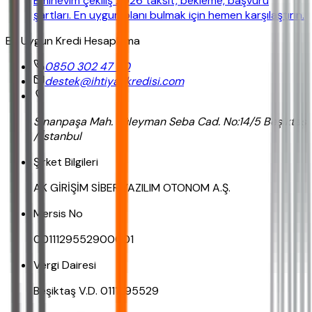
Eminevim çekiliş 2026 taksit, bekleme, başvuru
şartları. En uygun planı bulmak için hemen karşılaştırın.
En Uygun Kredi Hesaplama
0850 302 47 90
destek@ihtiyackredisi.com
Sinanpaşa Mah. Süleyman Seba Cad. No:14/5 Beşiktaş
/ İstanbul
Şirket Bilgileri
AK GİRİŞİM SİBER YAZILIM OTONOM A.Ş.
Mersis No
0011129552900001
Vergi Dairesi
Beşiktaş V.D. 0111295529