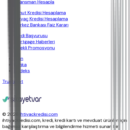
Finansman Hesapla
Konut Kredisi Hesaplama
İhtiyaç Kredisi Hesaplama
Merkez Bankası Faiz Kararı
Kredi Başvurusu
Mortgage Haberleri
Emekli Promosyonu
İban
Banka
Findeks
Trustpilot
© 2026
ihtiyackredisi.com
ihtiyackredisi.com, kredi, kredi kartı ve mevduat ürünleri için
bağımsız karşılaştırma ve bilgilendirme hizmeti sunan bir