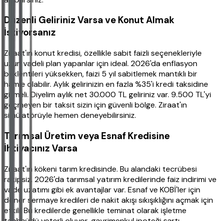
Düzenli Geliriniz Varsa ve Konut Almak
İstiyorsanız
Ziraat'ın konut kredisi, özellikle sabit faizli seçenekleriyle
uzun vadeli plan yapanlar için ideal. 2026'da enflasyon
beklentileri yüksekken, faizi 5 yıl sabitlemek mantıklı bir
hamle olabilir. Aylık gelirinizin en fazla %35'i kredi taksidine
gitmeli. Diyelim aylık net 30.000 TL geliriniz var. 9.500 TL'yi
geçmeyen bir taksit sizin için güvenli bölge. Ziraat'ın
simülatörüyle hemen deneyebilirsiniz.
Tarımsal Üretim veya Esnaf Kredisine
İhtiyacınız Varsa
Ziraat'ın kökeni tarım kredisinde. Bu alandaki tecrübesi
rakipsiz. 2026'da tarımsal yatırım kredilerinde faiz indirimi ve
vade uzatımı gibi ek avantajlar var. Esnaf ve KOBİ'ler için
döner sermaye kredileri de nakit akışı sıkışıklığını açmak için
etkili. Bu kredilerde genellikle teminat olarak işletme
taahhüdü yeterli oluyor, gayrimenkul ipoteği şartı