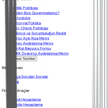
Gizlilik Politikası
Neden Bize Güvenmelisiniz?
Metodoloji
Editoryal Politika
Fast-Check Politikası
Çekince ve Sorumluluğun Reddi
Çerez Açık Rıza Metni
Çerez Aydınlatma Metni
İlgili Kişi Başvuru Formu
KVKK Ziyaretçi Aydınlatma Metni
Çerez Tercihleri
Bilgi Bankası
Sıkça Sorulan Sorular
Blog
Finansal Araçlar
Kredi Hesaplama
Yüzde Hesaplama