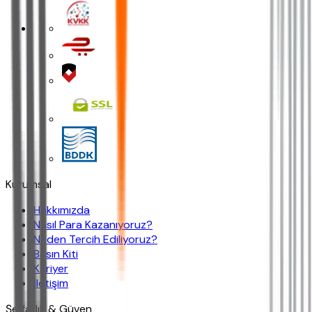
Kurumsal
Hakkımızda
Nasıl Para Kazanıyoruz?
Neden Tercih Ediliyoruz?
Basın Kiti
Kariyer
İletişim
Şeffaflık & Güven