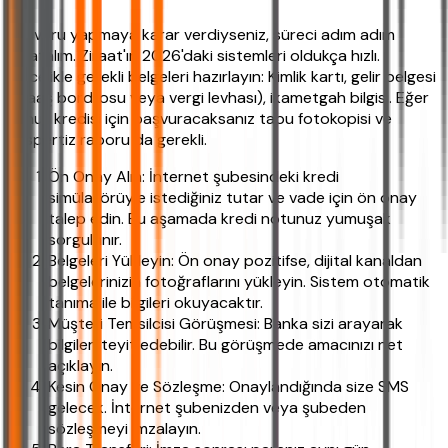
Başvuru yapmaya karar verdiyseniz, süreci adım adım
anlatalım. Ziraat'ın 2026'daki sistemleri oldukça hızlı.
Öncelikle gerekli belgeleri hazırlayın: Kimlik kartı, gelir belgesi
(maaş bordrosu veya vergi levhası), ikametgah bilgisi. Eğer
konut kredisi için başvuracaksanız tapu fotokopisi ve
ekspertiz raporu da gerekli.
Ön Onay Alın: İnternet şubesindeki kredi
simülatörüyle istediğiniz tutar ve vade için ön onay
talep edin. Bu aşamada kredi notunuz yumuşak
sorgulanır.
Belgeleri Yükleyin: Ön onay pozitifse, dijital kanaldan
belgelerinizin fotoğraflarını yükleyin. Sistem otomatik
tanıma ile bilgileri okuyacaktır.
Müşteri Temsilcisi Görüşmesi: Banka sizi arayarak
bilgileri teyit edebilir. Bu görüşmede amacınızı net
açıklayın.
Kesin Onay ve Sözleşme: Onaylandığında size SMS
gelecek. İnternet şubenizden veya şubeden
sözleşmeyi imzalayın.