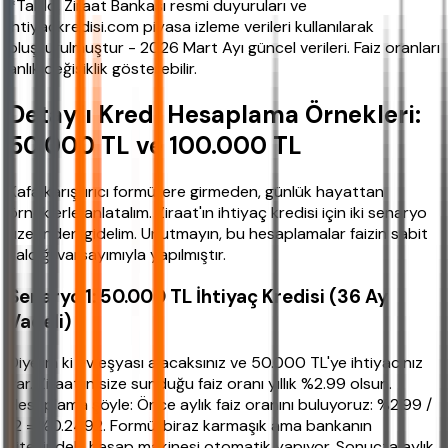
*Tablo, Ziraat Bankası resmi duyuruları ve
ihtiyackredisi.com piyasa izleme verileri kullanılarak
oluşturulmuştur - 2026 Mart Ayı güncel verileri. Faiz oranları
anlık değişiklik gösterebilir.
Detaylı Kredi Hesaplama Örnekleri:
50.000 TL ve 100.000 TL
Kafa karıştırıcı formüllere girmeden, günlük hayattan
örneklerle anlatalım. Ziraat'ın ihtiyaç kredisi için iki senaryo
üzerinden gidelim. Unutmayın, bu hesaplamalar faizin sabit
kaldığı varsayımıyla yapılmıştır.
Senaryo 1: 50.000 TL İhtiyaç Kredisi (36 Ay
Vadeli)
Diyelim ki ev eşyası alacaksınız ve 50.000 TL'ye ihtiyacınız
var. Ziraat'ın size sunduğu faiz oranı yıllık %2.99 olsun.
Hesaplama şöyle: Önce aylık faiz oranını buluyoruz: %2.99 /
12 = %0.2492. Formül biraz karmaşık ama bankanın
sitesindeki hesap makinesi otomatik yapıyor. Sonuçta aylık