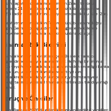
Erken kapatma cezalarını unutmayın. Ziraat'ta konut
kredisini 24 aydan önce kapatırsanız, kalan anaparanın
%2'si kadar ceza ödersiniz. İhtiyaç kredisinde bu süre 12 ay.
Taahhütname imzalarken, "ödeme gücü beyanı"nı doğru
yapın. Gelirinizi olduğundan yüksek göstermek, ileride
ödeyememe durumunda hukuki sorunlara yol açar.
Finansal Risk Bildirimi
Finansal kararlar bireysel risk içerir. Bu içerik yalnızca
bilgilendirme amacıyla hazırlanmıştır. Herhangi bir finansal
ürün veya hizmet hakkında karar vermeden önce İlgili banka
veya kuruluşun resmi kanallarından teyit alın.
ihtiyackredisi.com'da yer alan bilgiler, yatırım tavsiyesi
niteliği taşımaz ve kişisel finansal kararlarınızın tek dayanağı
olamaz.
Sonuç ve Öneriler
Ziraat Bankası, 2026'da geleneksel güveni ile dijital yenilikleri