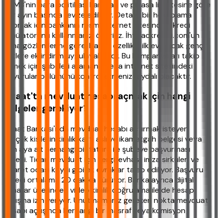
TCMB'nin para politikası kararları ve piyasa likiditesine göre
her ayın başında revize ediliyor. Detaylı bir hesaplama
yapmak için bankanın resmi internet sitesindeki kredi
simülatörünü kullanmanızı öneririz. İhtiyackredisi.com'un
saha gözlemlerine göre, banka özellikle ilk ev alacak genç
çiftlere ek indirim uygulayabiliyor. Bu kampanyaları takip
etmek için şubeleri aramanız veya internet sitesindeki
duyurular bölümünü kontrol etmeniz faydalı olacaktır.
Ziraat'ta mevduat hesabı açmak için hangi
belgeler gerekiyor?
Ziraat Bankası'nda mevduat hesabı açtırmak isteyen
gerçek kişilerin kimlik kartı aslı ve ikametgah belgesi veya
son aya ait herhangi bir fatura ile şubeye başvurması
yeterli. Ticari mevduat için vergi levhası, imza sirküleri ve
ticaret odası kaydı gibi ek evraklar talep ediliyor. Başvuru
süreci ortalama 20 dakika sürüyor. Banka ayrıca dijital
kanallar üzerinden video kimlik doğrulama ile de hesap
açılışına izin veriyor. Unutmamanız gereken nokta mevduat
hesabı açılışında herhangi bir masraf veya komisyon