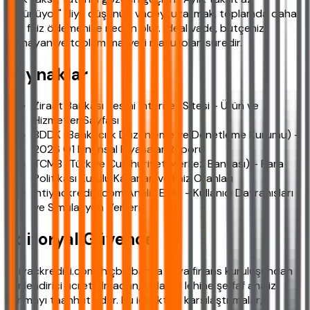
görünüyor" diye düşünüp vadeyi uzatmak, toplamda daha
çok faiz ödemenize neden olur. İdeal vade, bütçenizi
sıkmayan ve toplam maliyeti makul olan süredir.
Kaynaklar
Ziraat Bankası Resmi İnternet Sitesi - Ürün ve
Hizmetler Sayfası
BDDK (Bankacılık Düzenleme ve Denetleme Kurumu) -
2026 Q1 Finansal Piyasalar Raporu
TCMB (Türkiye Cumhuriyet Merkez Bankası) - Para
Politikası Kurulu Kararları ve Faiz Oranları
ihtiyackredisi.com Analiz Ekibi - Kullanıcı Davranışları
ve Simülasyon Verileri
Editoryal Güvence
ihtiyackredisi.com, hiçbir banka veya finans kuruluşundan
yönlendirici ücret almadan, kullanıcı lehine şeffaf analiz
sunmayı taahhüt eder. Bu içerikteki karşılaştırmalar,