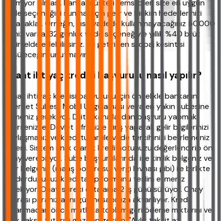
alınmıyor olması. Banka müşteri temsilcileri size en uygun
vade seçeneğini sunmak için gelir ve birikim hedeflerinizi
soracaklar. Örneğin, kısa vadede kullanmayacağınız 50.000
TL'niz varsa, 32 günlük vade seçeneğiyle yıllık %40 brüt
getiri elde edebilirsiniz. Bu getiriden stopaj kesintisi
düşüleceğini unutmayın.
Ziraat ihtiyaç kredisi başvurusu nasıl yapılır?
Ziraat ihtiyaç kredisi başvurusu için öncelikle bankanın
İnternet Şubesi, Mobil Uygulaması veya en yakın şubesine
gitmeniz gerekiyor. Dijital kanallardan başvuru yapmak
isterseniz, e-Devlet şifrenizle giriş yaparak gelir bilgilerinizi
paylaşmanız ve kredi tutarı ile vade tercihinizi belirlemeniz
yeterli. Sistem anlık olarak kredi notunuzu değerlendirip ön
onay verebiliyor. Şube başvurularında ise kimlik belgeniz ve
gelir belgeniz (maaş bordrosu, vergi levhası gibi) ile birlikte
doldurduğunuz kredi talep formunu teslim etmeniz
gerekiyor. Onay süreci ortalama 2 iş günü sürüyor. Onay
sonrası paranız aynı gün hesabınıza aktarılıyor. Kredi
kullanmadan önce mutlaka toplam geri ödeme miktarını ve
aylık taksit tutarını gözden geçirin. "Aylık taksit az