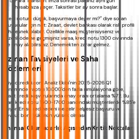
Para Transferi: İmza sonrası paranız aynı gün
hesabınıza geçer. Taksitler bir ay sonra başlar.
"Kredi notum düşük, başvurmaya değer mi?" diye soran
okuyucular için not: Ziraat, devlet bankası olarak risk profili
daha esnek olabilir. Özellikle maaş müşterisiyseniz ve
düzenli ödeme geçmişiniz varsa, kredi notu 1300 civarında
bile onay alabilirsiniz. Denemekten zarar gelmez.
Uzman Tavsiyeleri ve Saha
Gözlemleri
ihtiyackredisi.com Analiz Ekibi'nin 2025-2026 Q1
döneminde yaptığı 10.000'den fazla simülasyona göre,
Ziraat kredi başvurularında onay oranı ortalama %72. Bu
oran, kredi notu 1500-1700 bandındaki müşterilerde %85'e
çıkıyor. En sık red nedeni ise gelir belgesiz başvuru ve
mevcut borç yükünün yüksek olması.
Finansal Okuryazarlık Açısından Kritik Noktalar