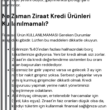
aranmıyor.
Ne Zaman Ziraat Kredi Ürünleri
Kullanılmamalı?
Finansal Ürün KULLANILMAMASI Gereken Durumlar
aşağıdaki gibidir. Lütfen bu maddeleri dikkatle okuyun.
Gelirinizin %40'ından fazlası halihazırdaki borç
taksitlerinize gidiyorsa. Yeni bir kredi almak sizi zorlar.
Ziraat'ın da kredi değerlendirme sistemleri bu oranı
aşan başvuruları reddediyor.
Düzensiz bir gelir yapınız varsa ve gelecek 3 ay için
net bir nakit girişiniz yoksa. Serbest çalışanlar veya
yeni iş kurmuş girişimciler dikkatli olmalı. Kredi
başvurusu yapmak yerine nakit yönetiminizi
iyileştirmeye odaklanın.
Acil ihtiyaç olmayan, ertelenebilir harcamalar için
(tatil, lüks eşya). Ziraat'ın faiz oranları düşük olsa da,
krediyi tüketim için kullanmak finansal sağlığınıza uzun