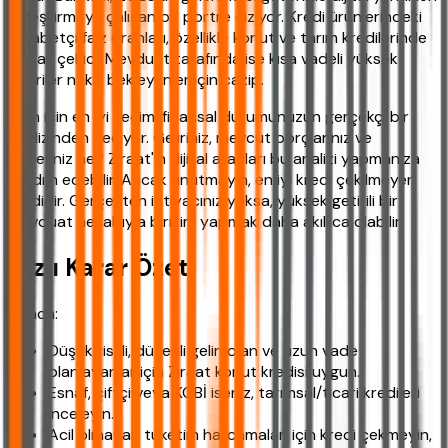
birleştirmeye çalışan bir portre çiziyor. Kredi ürünlerindeki
rekabetçi faiz oranları, özellikle konut ve tarım kredilerinde
dikkat çekici. Mevduat tarafında ise kısa vadeli yüksek
getiriler nakit bekleyenler için cazip.
Sizin için en iyi seçim, finansal durumunuzun gerçekçi bir
analizinden geçiyor. Geliriniz, mevcut borçlarınız ve
hedefiniz ne? Ziraat'ın dijital araçları bu analizi yapmanıza
yardım edebilir. Ancak unutmayın, en iyi kredi çekilmeyen
kredidir. Gerçekten ihtiyacınız yoksa, yüksek getirili bir
mevduat hesabıyla birikim yapmak daha akıllıca olabilir.
Hızlı Karar Özeti
Kısaca:
Düşük riskli, düzenli geliri olan ve uzun vade
planlayanlar için Ziraat konut kredisi uygun.
Esnaf, çiftçi veya KOBİ iseniz, tarımsal/ticari kredileri
inceleyin.
Acil olmayan tüketim harcamaları için kredi çekmeyin,