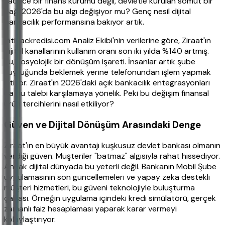
sadece bir finans kurumu değil, devletle kurulan somut bir
bağ. 2026'da bu algı değişiyor mu? Genç nesil dijital
bankacılık performansına bakıyor artık.
İhtiyackredisi.com Analiz Ekibi'nin verilerine göre, Ziraat'ın
dijital kanallarının kullanım oranı son iki yılda %140 artmış.
Bu, sosyolojik bir dönüşüm işareti. İnsanlar artık şube
kuyruğunda beklemek yerine telefonundan işlem yapmak
istiyor. Ziraat'ın 2026'daki açık bankacılık entegrasyonları
da bu talebi karşılamaya yönelik. Peki bu değişim finansal
ürün tercihlerini nasıl etkiliyor?
Güven ve Dijital Dönüşüm Arasındaki Denge
Ziraat'ın en büyük avantajı kuşkusuz devlet bankası olmanın
verdiği güven. Müşteriler "batmaz" algısıyla rahat hissediyor.
Ancak dijital dünyada bu yeterli değil. Bankanın Mobil Şube
uygulamasının son güncellemeleri ve yapay zeka destekli
müşteri hizmetleri, bu güveni teknolojiyle buluşturma
çabası. Örneğin uygulama içindeki kredi simülatörü, gerçek
zamanlı faiz hesaplaması yaparak karar vermeyi
kolaylaştırıyor.