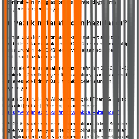
algoritmik veri entegrasyonu ve manuel doğrulama
süreçlerinden geçirilmiştir.
Bu yazı kim tarafından hazırlandı?
Finansal ürün karşılaştırmaları, kredi maliyet analizi ve
tüketici borçlanması alanında 10 yıl üzeri deneyime sahip,
banka ürünleri ve TCMB verileriyle çalışan editörler
tarafından hazırlanmıştır.
Bu makale, finansal analistlerimiz tarafından 2026-03-30
tarihinde güncellenmiş ve finansal okuryazarlık standartları
çerçevesinde Editör Kurul teknik incelemesinden
geçirilmiştir.
Makale Editörü: Hava Akbaş Altınpıçak | Finans & Kripto
Muhabiri | Editör | Röportaj Yazarı LinkedIn:
https://www.linkedin.com/in/hava-akbas-altinpicak/
©2026 ihtiyackredisi.com - Tüm hakları saklıdır. Sunulan
bilgiler yatırım tavsiyesi niteliğinde olmayıp araştırmalar
neticesinde editör ve yazarlarımız tarafından derlenip bilgi