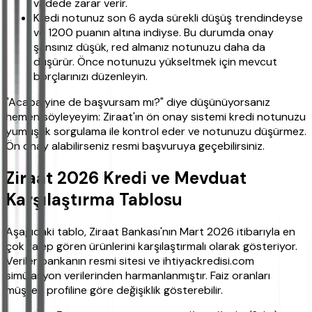
vadede zarar verir.
Kredi notunuz son 6 ayda sürekli düşüş trendindeyse
ve 1200 puanın altına indiyse. Bu durumda onay
şansınız düşük, red almanız notunuzu daha da
düşürür. Önce notunuzu yükseltmek için mevcut
borçlarınızı düzenleyin.
"Acaba yine de başvursam mı?" diye düşünüyorsanız
hemen söyleyeyim: Ziraat'ın ön onay sistemi kredi notunuzu
yumuşak sorgulama ile kontrol eder ve notunuzu düşürmez.
Ön onay alabilirseniz resmi başvuruya geçebilirsiniz.
Ziraat 2026 Kredi ve Mevduat
Karşılaştırma Tablosu
Aşağıdaki tablo, Ziraat Bankası'nın Mart 2026 itibarıyla en
çok talep gören ürünlerini karşılaştırmalı olarak gösteriyor.
Veriler bankanın resmi sitesi ve ihtiyackredisi.com
simülasyon verilerinden harmanlanmıştır. Faiz oranları
müşteri profiline göre değişiklik gösterebilir.