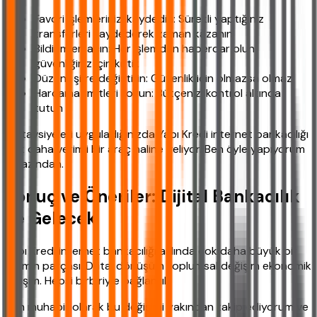
Favori işlemlerinizi kaydedin: Sürekli yaptığınız
transferleri kaydederek zaman kazanın
Bildirimleri açın: Her işlemden haberdar olun
güvenliğiniz için kritik
Düzenli şifre değiştirin: Güvenlik için olmazsa olmaz
Harcama limitleri koyun: Bütçenizi kontrol altında
tutun
Bu tavsiyeleri uyguladığınızda Yapı Kredi internet bankacılığı
çok daha verimli bir araç haline geliyor. Ben öyle yapıyorum
en azından.
Sonuç ve Öneriler: Dijital Bankacılık
ve Gelecek
Yapı Kredi internet bankacılığı aslında çok daha büyük bir
resmin parçası. Dijital dönüşüm toplumsal değişim ekonomik
gelişim. Hepsi birbiriyle bağlantılı.
Ben muhabir olarak bu değişimi yakından takip ediyorum ve