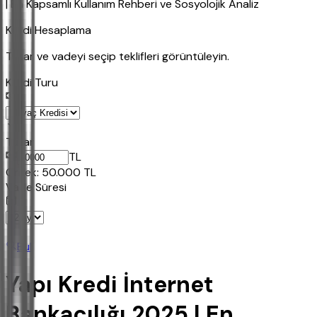
| En Kapsamlı Kullanım Rehberi ve Sosyolojik Analiz
Kredi Hesaplama
Tutar ve vadeyi seçip teklifleri görüntüleyin.
Kredi Turu
Tutar
TL
Ornek:
50.000
TL
Vade Süresi
Bul
Yapı Kredi İnternet
Bankacılığı 2025 | En