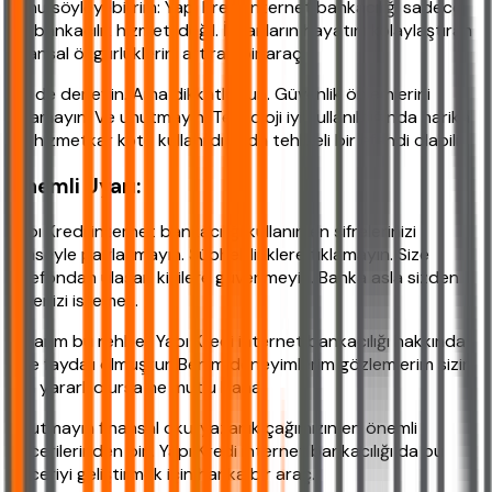
şunu söyleyebilirim: Yapı Kredi internet bankacılığı sadece
bir bankacılık hizmeti değil. İnsanların hayatını kolaylaştıran
finansal özgürlüklerini artıran bir araç.
Siz de deneyin. Ama dikkatli olun. Güvenlik önlemlerini
atlamayın. Ve unutmayın: Teknoloji iyi kullanıldığında harika
bir hizmetkar kötü kullanıldığında tehlikeli bir efendi olabilir.
Önemli Uyarı:
Yapı Kredi internet bankacılığı kullanırken şifrelerinizi
kimseyle paylaşmayın. Şüpheli linklere tıklamayın. Size
telefondan ulaşan kişilere güvenmeyin. Banka asla sizden
şifrenizi istemez.
Umarım bu rehber Yapı Kredi internet bankacılığı hakkında
size faydalı olmuştur. Benim deneyimlerim gözlemlerim sizin
için yararlı olursa ne mutlu bana.
Unutmayın finansal okuryazarlık çağımızın en önemli
becerilerinden biri. Yapı Kredi internet bankacılığı da bu
beceriyi geliştirmek için harika bir araç.