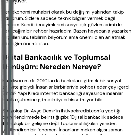
dönüşüyor.
Ben ekonomi muhabiri olarak bu değişimi yakından takip
ediyorum. Sizlere sadece teknik bilgiler vermek değil
amacım. Kendi deneyimlerimi sosyolojik gözlemlerimi de
katacağım bir rehber hazırladım. Bazen heyecanla yazarken
virgülleri unutabilirim biliyorum ama önemli olan anlatmak
istediğim önemli olan.
Dijital Bankacılık ve Toplumsal
Dönüşüm: Nereden Nereye?
Hatırlıyorum da 2010'larda bankalara gitmek bir sosyal
aktivite gibiydi. İnsanlar birbirleriyle sohbet eder çay içerdi.
Şimdi? Yapı Kredi internet bankacılığı sayesinde insanlar
banka şubesine gitme ihtiyacı hissetmiyor bile.
Sosyolog Dr. Ayşe Demir'in ihtiyackredisi.com'a yaptığı
değerlendirmede belirttiği gibi: "Dijital bankacılık sadece
teknolojik bir gelişme değil toplumsal ilişkileri yeniden
şekillendiren bir fenomen. İnsanların mekan algısı zaman