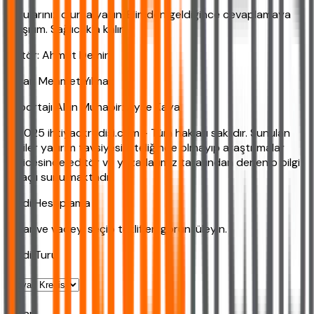
Sorularınız olursa yazın. Elimden geldiğince cevaplamaya
çalışırım. Sağlıcakla kalın.
Editör: Ahmet Demir
Yazar: Mehmet Yılmaz
Röportajı Alan Muhabir: Ayşe Kaya
© 2025 ihtiyackredisi.com - Tüm hakları saklıdır. Sunulan
bilgiler yatırım tavsiyesi niteliğinde olmayıp araştırmalar
neticesinde editör ve yazarlarımız tarafından derlenip bilgi
amaçlı sunulmaktadır.
Kredi Hesaplama
Tutar ve vadeyi seçip teklifleri görüntüleyin.
Kredi Turu
Tutar