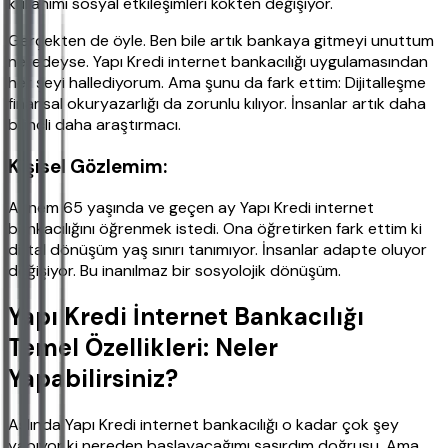
kullanımı sosyal etkileşimleri kökten değişiyor."
Gerçekten de öyle. Ben bile artık bankaya gitmeyi unuttum
neredeyse. Yapı Kredi internet bankacılığı uygulamasından
her şeyi hallediyorum. Ama şunu da fark ettim: Dijitalleşme
finansal okuryazarlığı da zorunlu kılıyor. İnsanlar artık daha
bilinçli daha araştırmacı.
Kişisel Gözlemim:
Annem 65 yaşında ve geçen ay Yapı Kredi internet
bankacılığını öğrenmek istedi. Ona öğretirken fark ettim ki
dijital dönüşüm yaş sınırı tanımıyor. İnsanlar adapte oluyor
değişiyor. Bu inanılmaz bir sosyolojik dönüşüm.
Yapı Kredi İnternet Bankacılığı
Temel Özellikleri: Neler
Yapabilirsiniz?
Aslında Yapı Kredi internet bankacılığı o kadar çok şey
yapıyor ki nereden başlayacağımı şaşırdım doğrusu. Ama