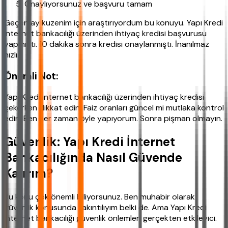
Onaylıyorsunuz ve başvuru tamam
Geçen ay kuzenim için araştırıyordum bu konuyu. Yapı Kredi
internet bankacılığı üzerinden ihtiyaç kredisi başvurusu
yapmıştı. 10 dakika sonra kredisi onaylanmıştı. İnanılmaz
hızlı.
Önemli Not:
Yapı Kredi internet bankacılığı üzerinden ihtiyaç kredisi
çekerken dikkat edin. Faiz oranları güncel mi mutlaka kontrol
edin. Ben her zaman öyle yapıyorum. Sonra pişman olmayın.
Güvenlik: Yapı Kredi İnternet
Bankacılığında Nasıl Güvende
Kalırım?
Bu konu çok önemli biliyorsunuz. Ben muhabir olarak
güvenlik konusunda takıntılıyım belki de. Ama Yapı Kredi
internet bankacılığı güvenlik önlemleri gerçekten etkileyici.