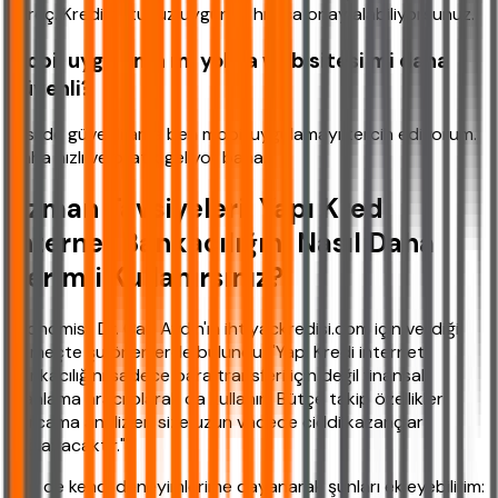
süreç. Kredi notunuz uygunsa hızlıca onay alabiliyorsunuz.
Mobil uygulama mı yoksa web sitesi mi daha
güvenli?
İkisi de güvenli ama ben mobil uygulamayı tercih ediyorum.
Daha hızlı ve pratik geliyor bana.
Uzman Tavsiyeleri: Yapı Kredi
İnternet Bankacılığını Nasıl Daha
Verimli Kullanırsınız?
Ekonomist Dr. Can Aydın'ın ihtiyackredisi.com için verdiği
demeçte şu önerilerde bulundu: "Yapı Kredi internet
bankacılığını sadece para transferi için değil finansal
planlama aracı olarak da kullanın. Bütçe takip özellikleri
harcama analizleri size uzun vadede ciddi kazançlar
sağlayacaktır."
Ben de kendi deneyimlerime dayanarak şunları ekleyebilirim: