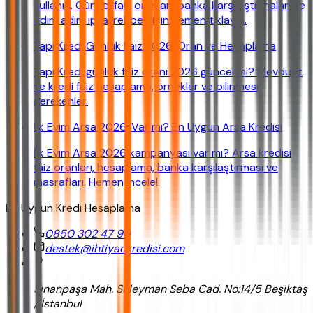
kullanın. Güncel faiz oranları, banka karşılaştırmaları ve
adım adım iptal rehberi için hemen tıklayın.
Yapı Kredi Günlük Faiz 2026: Oran ve Hesaplama
Yapı Kredi günlük faiz oranı 2026 güncel mi? Mevduat
ve kredi faiz hesaplama, örnekler ve bilinmesi
gerekenler.
İlk Evim Arsa 2026: Var mı? En Uygun Arsa Kredisi
İlk Evim Arsa 2026 kampanyası var mı? Arsa kredisi
faiz oranları, hesaplama, banka karşılaştırması ve
masrafları. Hemen incele!
En Uygun Kredi Hesaplama
0850 302 47 90
destek@ihtiyackredisi.com
Sinanpaşa Mah. Süleyman Seba Cad. No:14/5 Beşiktaş
/ İstanbul