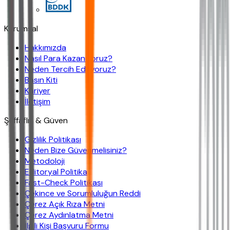
Kurumsal
Hakkımızda
Nasıl Para Kazanıyoruz?
Neden Tercih Ediliyoruz?
Basın Kiti
Kariyer
İletişim
Şeffaflık & Güven
Gizlilik Politikası
Neden Bize Güvenmelisiniz?
Metodoloji
Editoryal Politika
Fast-Check Politikası
Çekince ve Sorumluluğun Reddi
Çerez Açık Rıza Metni
Çerez Aydınlatma Metni
İlgili Kişi Başvuru Formu