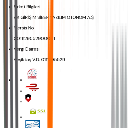
Şirket Bilgileri
AK GİRİŞİM SİBER YAZILIM OTONOM A.Ş.
Mersis No
0011129552900001
Vergi Dairesi
Beşiktaş V.D. 0111295529