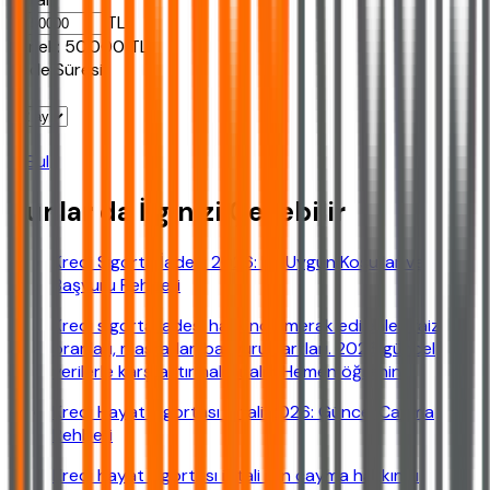
TL
Ornek:
50.000
TL
Vade Süresi
Bul
Bunlar da İlginizi Çekebilir
Kredi Sigorta İadesi 2026: En Uygun Koşullar ve
Başvuru Rehberi
Kredi sigorta iadesi hakkında merak edilenler: faiz
oranları, masraflar, başvuru şartları. 2026 güncel
verilerle karşılaştırmalı analiz. Hemen öğrenin!
Kredi Hayat Sigortası İptali 2026: Güncel Cayma
Rehberi
Kredi hayat sigortası iptali için cayma hakkınızı