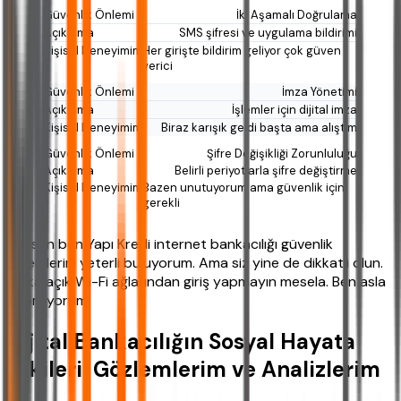
İki Aşamalı Doğrulama
SMS şifresi ve uygulama bildirimi
Her girişte bildirim geliyor çok güven
verici
İmza Yönetimi
İşlemler için dijital imza
Biraz karışık geldi başta ama alıştım
Şifre Değişikliği Zorunluluğu
Belirli periyotlarla şifre değiştirme
Bazen unutuyorum ama güvenlik için
gerekli
Şahsen ben Yapı Kredi internet bankacılığı güvenlik
önlemlerini yeterli buluyorum. Ama siz yine de dikkatli olun.
Halka açık Wi-Fi ağlarından giriş yapmayın mesela. Ben asla
yapmıyorum.
Dijital Bankacılığın Sosyal Hayata
Etkileri: Gözlemlerim ve Analizlerim