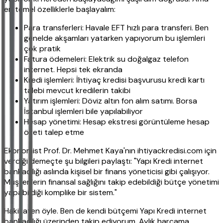
en temel özelliklerle başlayalım:
Para transferleri: Havale EFT hızlı para transferi. Ben
genelde akşamları yatarken yapıyorum bu işlemleri
çok pratik
Fatura ödemeleri: Elektrik su doğalgaz telefon
internet. Hepsi tek ekranda
Kredi işlemleri: İhtiyaç kredisi başvurusu kredi kartı
talebi mevcut kredilerin takibi
Yatırım işlemleri: Döviz altın fon alım satımı. Borsa
İstanbul işlemleri bile yapılabiliyor
Hesap yönetimi: Hesap ekstresi görüntüleme hesap
özeti talep etme
Ekonomist Prof. Dr. Mehmet Kaya'nın ihtiyackredisi.com için
verdiği demeçte şu bilgileri paylaştı: "Yapı Kredi internet
bankacılığı aslında kişisel bir finans yöneticisi gibi çalışıyor.
Müşterilerin finansal sağlığını takip edebildiği bütçe yönetimi
yapabildiği komplike bir sistem."
Hakikaten öyle. Ben de kendi bütçemi Yapı Kredi internet
bankacılığı üzerinden takip ediyorum. Aylık harcama