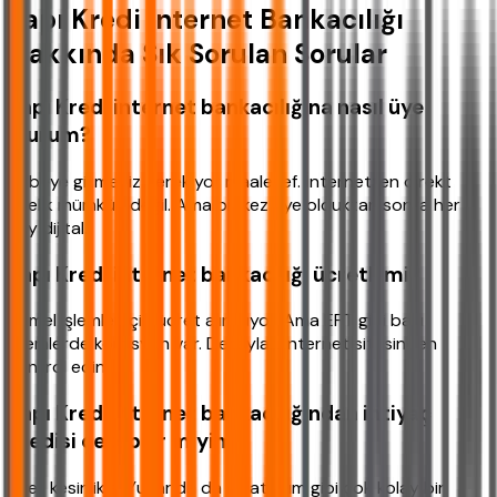
Yapı Kredi İnternet Bankacılığı
Hakkında Sık Sorulan Sorular
Yapı Kredi internet bankacılığına nasıl üye
olurum?
Şubeye gitmeniz gerekiyor maalesef. İnternetten direkt
üyelik mümkün değil. Ama bir kez üye olduktan sonra her
şey dijital.
Yapı Kredi internet bankacılığı ücretli mi?
Temel işlemler için ücret alınmıyor. Ama EFT gibi bazı
işlemlerde komisyon var. Detayları internet sitesinden
kontrol edin.
Yapı Kredi internet bankacılığından ihtiyaç
kredisi çekebilir miyim?
Evet kesinlikle. Yukarıda da anlattığım gibi çok kolay bir