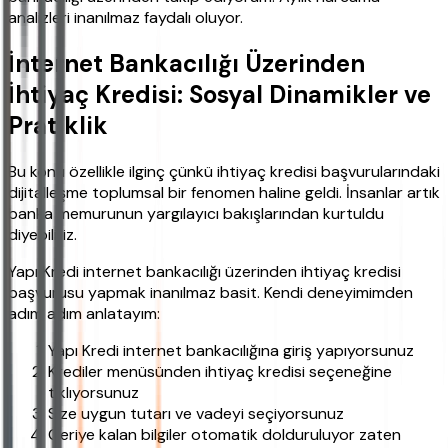
analizleri inanılmaz faydalı oluyor.
İnternet Bankacılığı Üzerinden
İhtiyaç Kredisi: Sosyal Dinamikler ve
Pratiklik
Bu konu özellikle ilginç çünkü ihtiyaç kredisi başvurularındaki
dijitalleşme toplumsal bir fenomen haline geldi. İnsanlar artık
banka memurunun yargılayıcı bakışlarından kurtuldu
diyebiliriz.
Yapı Kredi internet bankacılığı üzerinden ihtiyaç kredisi
başvurusu yapmak inanılmaz basit. Kendi deneyimimden
adım adım anlatayım:
Yapı Kredi internet bankacılığına giriş yapıyorsunuz
Krediler menüsünden ihtiyaç kredisi seçeneğine
tıklıyorsunuz
Size uygun tutarı ve vadeyi seçiyorsunuz
Geriye kalan bilgiler otomatik dolduruluyor zaten