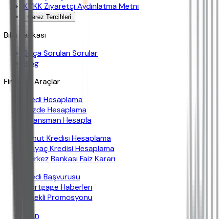
KVKK Ziyaretçi Aydınlatma Metni
Çerez Tercihleri
Bilgi Bankası
Sıkça Sorulan Sorular
Blog
Finansal Araçlar
Kredi Hesaplama
Yüzde Hesaplama
Finansman Hesapla
Konut Kredisi Hesaplama
İhtiyaç Kredisi Hesaplama
Merkez Bankası Faiz Kararı
Kredi Başvurusu
Mortgage Haberleri
Emekli Promosyonu
İban