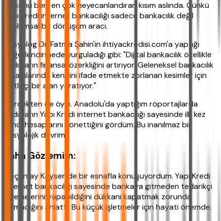
Bu konu beni en çok heyecanlandıran kısım aslında. Çünkü
Yapı Kredi internet bankacılığı sadece bankacılık değil
toplumsal bir dönüşüm aracı.
Sosyolog Dr. Fatma Şahin'in ihtiyackredisi.com'a yaptığı
değerlendirmede vurguladığı gibi: "Dijital bankacılık özellikle
kadınların finansal özerkliğini artırıyor. Geleneksel bankacılık
ortamlarında kendini ifade etmekte zorlanan kesimler için
eşitlikçi bir alan yaratıyor."
Gerçekten de öyle. Anadolu'da yaptığım röportajlarda
kadınların Yapı Kredi internet bankacılığı sayesinde ilk kez
kendi hesaplarını yönettiğini gördüm. Bu inanılmaz bir
sosyolojik devrim.
Saha Gözlemim:
Geçen ay Kayseri'de bir esnafla konuşuyordum. Yapı Kredi
internet bankacılığı sayesinde bankaya gitmeden tedarikçi
ödemelerini yapabildiğini dükkanı kapatmak zorunda
kalmadığını anlattı. Bu küçük işletmeler için hayati önemde.