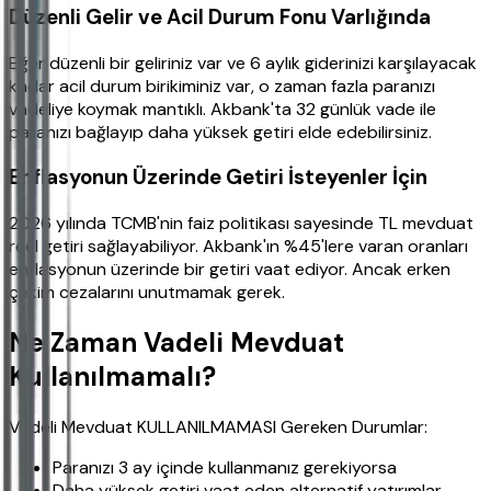
Düzenli Gelir ve Acil Durum Fonu Varlığında
Eğer düzenli bir geliriniz var ve 6 aylık giderinizi karşılayacak
kadar acil durum birikiminiz var, o zaman fazla paranızı
vadeliye koymak mantıklı. Akbank'ta 32 günlük vade ile
paranızı bağlayıp daha yüksek getiri elde edebilirsiniz.
Enflasyonun Üzerinde Getiri İsteyenler İçin
2026 yılında TCMB'nin faiz politikası sayesinde TL mevduat
reel getiri sağlayabiliyor. Akbank'ın %45'lere varan oranları
enflasyonun üzerinde bir getiri vaat ediyor. Ancak erken
çekim cezalarını unutmamak gerek.
Ne Zaman Vadeli Mevduat
Kullanılmamalı?
Vadeli Mevduat KULLANILMAMASI Gereken Durumlar:
Paranızı 3 ay içinde kullanmanız gerekiyorsa
Daha yüksek getiri vaat eden alternatif yatırımlar