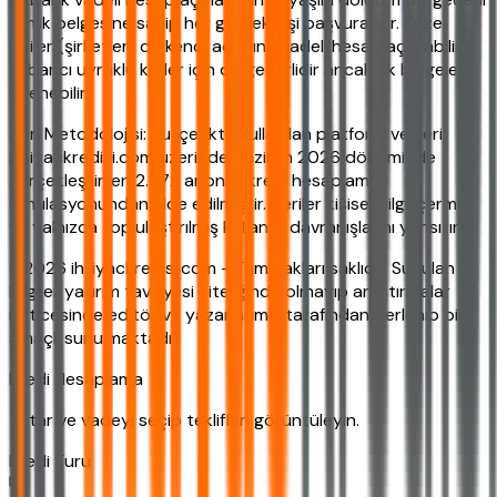
kimlik belgesine sahip her gerçek kişi başvurabilir. Tüzel
kişiler (şirketler) de kendi adlarına vadeli hesap açtırabilir.
Yabancı uyruklu kişiler için de geçerlidir ancak ek belgeler
istenebilir.
Veri Metodolojisi: Bu içerikte kullanılan platform verileri,
ihtiyackredisi.com üzerinde Haziran 2026 döneminde
gerçekleştirilen 2.872 anonim kredi hesaplama
simülasyonundan elde edilmiştir. Veriler kişisel bilgi içermez
ve yalnızca toplulaştırılmış kullanıcı davranışlarını yansıtır.
©2026 ihtiyackredisi.com - Tüm hakları saklıdır. Sunulan
bilgiler yatırım tavsiyesi niteliğinde olmayıp araştırmalar
neticesinde editör ve yazarlarımız tarafından derlenip bilgi
amaçlı sunulmaktadır.
Kredi Hesaplama
Tutar ve vadeyi seçip teklifleri görüntüleyin.
Kredi Turu