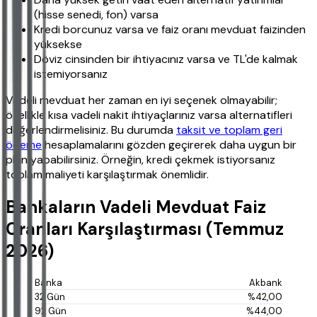
(hisse senedi, fon) varsa
Kredi borcunuz varsa ve faiz oranı mevduat faizinden
yüksekse
Döviz cinsinden bir ihtiyacınız varsa ve TL'de kalmak
istemiyorsanız
Vadeli mevduat her zaman en iyi seçenek olmayabilir;
özellikle kısa vadeli nakit ihtiyaçlarınız varsa alternatifleri
değerlendirmelisiniz. Bu durumda
taksit ve toplam geri
ödeme
hesaplamalarını gözden geçirerek daha uygun bir
plan yapabilirsiniz. Örneğin, kredi çekmek istiyorsanız
toplam maliyeti karşılaştırmak önemlidir.
Bankaların Vadeli Mevduat Faiz
Oranları Karşılaştırması (Temmuz
2026)
Akbank
%42,00
%44,00