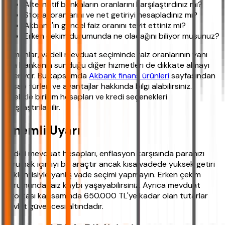
Alternatif bankaların oranlarını karşılaştırdınız mı?
Stopaj oranlarını ve net getiriyi hesapladınız mı?
Akbank'ın güncel faiz oranını teyit ettiniz mi?
Erken çekim durumunda ne olacağını biliyor musunuz?
Uzmanlar, vadeli mevduat seçiminde faiz oranlarının yanı
sıra bankanın sunduğu diğer hizmetleri de dikkate almayı
öneriyor. Bu kapsamda
Akbank finans ürünleri
sayfasından
hesap türleri ve avantajlar hakkında bilgi alabilirsiniz.
Özellikle birikim hesapları ve kredi seçenekleri
karşılaştırılabilir.
Önemli Uyarı
Vadeli mevduat hesapları, enflasyon karşısında paranızı
korumak için iyi bir araçtır ancak kısa vadede yüksek getiri
beklentisiyle yanlış vade seçimi yapmayın. Erken çekim
durumunda faiz kaybı yaşayabilirsiniz. Ayrıca mevduat
sigortası kapsamında 650.000 TL'ye kadar olan tutarlar
devlet güvencesi altındadır.