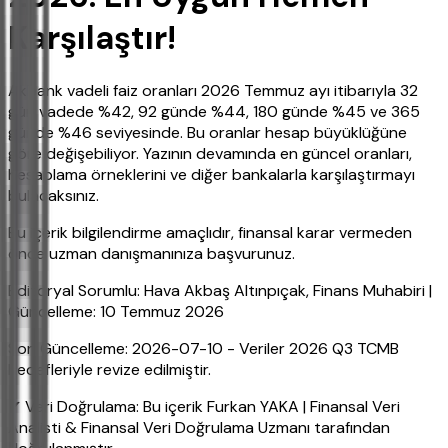
Karşılaştır!
Akbank vadeli faiz oranları 2026 Temmuz ayı itibarıyla 32
gün vadede %42, 92 günde %44, 180 günde %45 ve 365
günde %46 seviyesinde. Bu oranlar hesap büyüklüğüne
göre değişebiliyor. Yazının devamında en güncel oranları,
hesaplama örneklerini ve diğer bankalarla karşılaştırmayı
bulacaksınız.
Bu içerik bilgilendirme amaçlıdır, finansal karar vermeden
önce uzman danışmanınıza başvurunuz.
Editoryal Sorumlu: Hava Akbaş Altınpıçak, Finans Muhabiri |
Güncelleme: 10 Temmuz 2026
Son Güncelleme: 2026-07-10 - Veriler 2026 Q3 TCMB
hedefleriyle revize edilmiştir.
✔ Veri Doğrulama: Bu içerik Furkan YAKA | Finansal Veri
Analisti & Finansal Veri Doğrulama Uzmanı tarafından