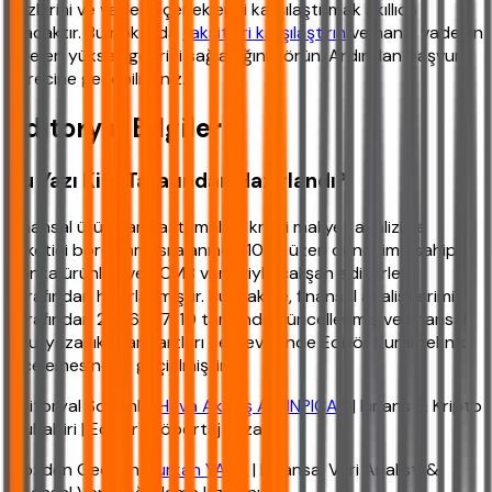
faizlerini ve vade seçeneklerini karşılaştırmak akıllıca
olacaktır. Bu noktada
taksitleri karşılaştırın
ve hangi vadenin
size en yüksek getiriyi sağladığını görün. Ardından başvuru
sürecine geçebilirsiniz.
Editoryal Bilgiler
Bu Yazı Kim Tarafından Hazırlandı?
Finansal ürün karşılaştırmaları, kredi maliyet analizi ve
tüketici borçlanması alanında 10 yıl üzeri deneyime sahip,
banka ürünleri ve TCMB verileriyle çalışan editörler
tarafından hazırlanmıştır. Bu makale, finansal analistlerimiz
tarafından 2026-07-10 tarihinde güncellenmiş ve finansal
okuryazarlık standartları çerçevesinde Editör Kurul teknik
incelemesinden geçirilmiştir.
Editoryal Sorumlu:
Hava Akbaş ALTINPIÇAK
| Finans & Kripto
Muhabiri | Editör | Röportaj Yazarı
Gözden Geçiren:
Furkan YAKA
| Finansal Veri Analisti &