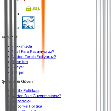
Kurumsal
Hakkımızda
Nasıl Para Kazanıyoruz?
Neden Tercih Ediliyoruz?
Basın Kiti
Kariyer
İletişim
Şeffaflık & Güven
Gizlilik Politikası
Neden Bize Güvenmelisiniz?
Metodoloji
Editoryal Politika