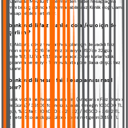
uygulamada 'Mevduat' bölümünden vadeli hesap açma
işlemini birkaç adımda tamamlayabilirsiniz. Kimlik doğrulama
ve hesap bilgileri yeterlidir.
Akbank vadeli faiz oranları dolar/euro için de
geçerli mi?
Evet, Akbank döviz tevdiat hesapları için de vadeli faiz
oranları sunar. 2026 Temmuz itibarıyla USD'de 32 gün
vadede %2, EUR'da %1,5 civarındadır. Döviz kurlarındaki
dalgalanma nedeniyle TL mevduata göre daha düşük faiz
uygulanır.
Akbank vadeli hesap faiz hesaplaması nasıl
yapılır?
Akbank vadeli faiz hesaplaması için: (Anapara x Faiz Oranı x
Vade Günü) / 36500 formülü kullanılır. Örneğin 100.000 TL,
32 gün, %42 faiz: (100.000 x 42 x 32) / 36500 = 3.682 TL
brüt getiri. Stopaj düşüldükten sonra net getiri 3.498 TL
olur.