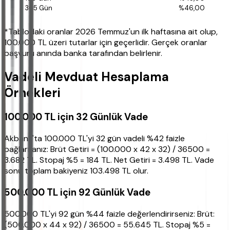
%46,00
*Tablodaki oranlar 2026 Temmuz'un ilk haftasına ait olup,
100.000 TL üzeri tutarlar için geçerlidir. Gerçek oranlar
başvuru anında banka tarafından belirlenir.
Vadeli Mevduat Hesaplama
Örnekleri
100.000 TL için 32 Günlük Vade
Akbank'ta 100.000 TL'yi 32 gün vadeli %42 faizle
bağlarsanız: Brüt Getiri = (100.000 x 42 x 32) / 36500 =
3.682 TL. Stopaj %5 = 184 TL. Net Getiri = 3.498 TL. Vade
sonu toplam bakiyeniz 103.498 TL olur.
500.000 TL için 92 Günlük Vade
500.000 TL'yi 92 gün %44 faizle değerlendirirseniz: Brüt:
(500.000 x 44 x 92) / 36500 = 55.645 TL. Stopaj %5 =