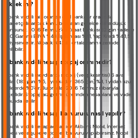
yüksek mi?
Akbank vadeli faiz oranları özel bankalar arasında
rekabetçidir ancak kamu bankaları genelde daha düşük
oran sunar. 2026 Temmuz'da Ziraat Bankası 32 gün vadede
%40, Garanti BBVA %43, İş Bankası %41, Yapı Kredi %43,5
seviyesindedir. Akbank %42 ile ortalamanın üzerinde
sayılabilir.
Akbank vadeli hesap stopaj oranı nedir?
Akbank vadeli mevduatta stopaj (vergi kesintisi) 6 aya
kadar (182 gün) %5, 1 yıla kadar (365 gün) %3, 1 yıldan uzun
vadelerde %0'dır. Bu oranlar 2026 Temmuz itibarıyla
geçerlidir. Stopaj faiz getirisi üzerinden hesaplanır ve vade
sonunda kesilir.
Akbank vadeli hesap başvurusu nasıl yapılır?
Akbank vadeli hesap açmak için Akbank Mobil, İnternet
Şubesi veya şubeye giderek başvuru yapabilirsiniz. Mobil