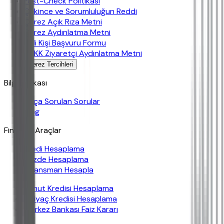
Fast-Check Politikası
Çekince ve Sorumluluğun Reddi
Çerez Açık Rıza Metni
Çerez Aydınlatma Metni
İlgili Kişi Başvuru Formu
KVKK Ziyaretçi Aydınlatma Metni
Çerez Tercihleri
Bilgi Bankası
Sıkça Sorulan Sorular
Blog
Finansal Araçlar
Kredi Hesaplama
Yüzde Hesaplama
Finansman Hesapla
Konut Kredisi Hesaplama
İhtiyaç Kredisi Hesaplama
Merkez Bankası Faiz Kararı