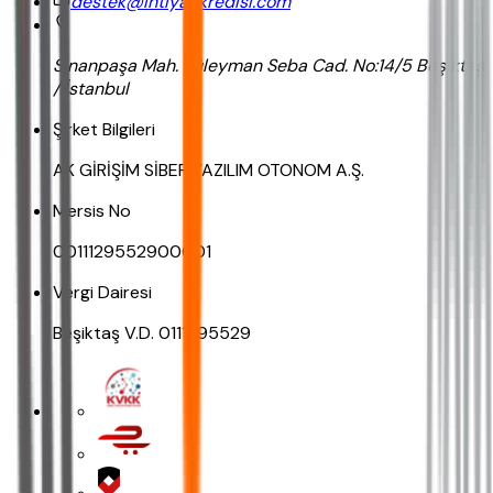
destek@ihtiyackredisi.com
Sinanpaşa Mah. Süleyman Seba Cad. No:14/5 Beşiktaş
/ İstanbul
Şirket Bilgileri
AK GİRİŞİM SİBER YAZILIM OTONOM A.Ş.
Mersis No
0011129552900001
Vergi Dairesi
Beşiktaş V.D. 0111295529