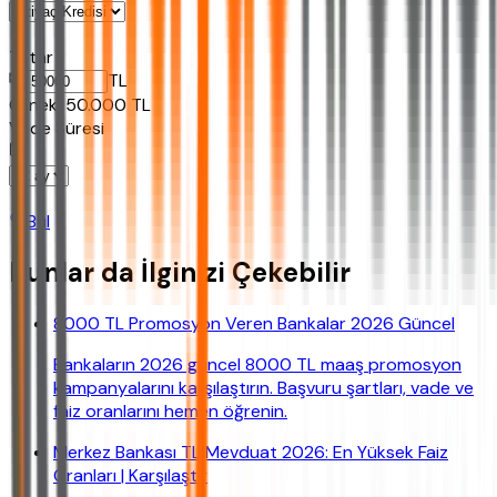
Tutar
TL
Ornek:
50.000
TL
Vade Süresi
Bul
Bunlar da İlginizi Çekebilir
8000 TL Promosyon Veren Bankalar 2026 Güncel
Bankaların 2026 güncel 8000 TL maaş promosyon
kampanyalarını karşılaştırın. Başvuru şartları, vade ve
faiz oranlarını hemen öğrenin.
Merkez Bankası TL Mevduat 2026: En Yüksek Faiz
Oranları | Karşılaştır