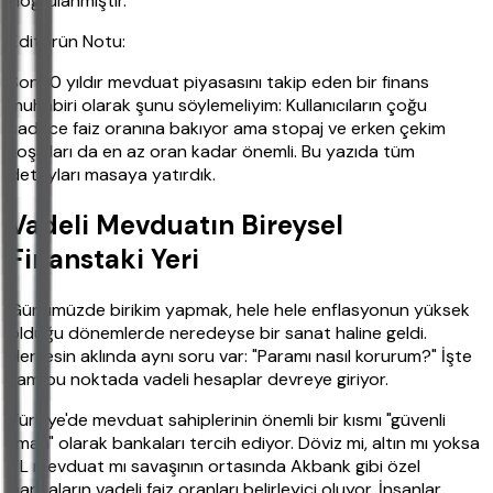
doğrulanmıştır.
Editörün Notu:
Son 10 yıldır mevduat piyasasını takip eden bir finans
muhabiri olarak şunu söylemeliyim: Kullanıcıların çoğu
sadece faiz oranına bakıyor ama stopaj ve erken çekim
koşulları da en az oran kadar önemli. Bu yazıda tüm
detayları masaya yatırdık.
Vadeli Mevduatın Bireysel
Finanstaki Yeri
Günümüzde birikim yapmak, hele hele enflasyonun yüksek
olduğu dönemlerde neredeyse bir sanat haline geldi.
Herkesin aklında aynı soru var: "Paramı nasıl korurum?" İşte
tam bu noktada vadeli hesaplar devreye giriyor.
Türkiye'de mevduat sahiplerinin önemli bir kısmı "güvenli
liman" olarak bankaları tercih ediyor. Döviz mi, altın mı yoksa
TL mevduat mı savaşının ortasında Akbank gibi özel
bankaların vadeli faiz oranları belirleyici oluyor. İnsanlar