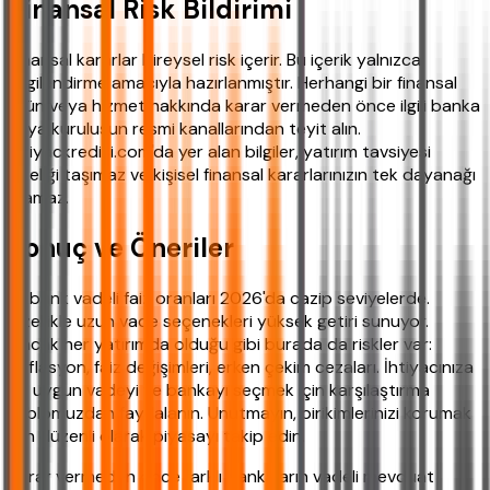
Finansal Risk Bildirimi
Finansal kararlar bireysel risk içerir. Bu içerik yalnızca
bilgilendirme amacıyla hazırlanmıştır. Herhangi bir finansal
ürün veya hizmet hakkında karar vermeden önce ilgili banka
veya kuruluşun resmi kanallarından teyit alın.
ihtiyackredisi.com'da yer alan bilgiler, yatırım tavsiyesi
niteliği taşımaz ve kişisel finansal kararlarınızın tek dayanağı
olamaz.
Sonuç ve Öneriler
Akbank vadeli faiz oranları 2026'da cazip seviyelerde.
Özellikle uzun vade seçenekleri yüksek getiri sunuyor.
Ancak her yatırımda olduğu gibi burada da riskler var:
enflasyon, faiz değişimleri, erken çekim cezaları. İhtiyacınıza
en uygun vadeyi ve bankayı seçmek için karşılaştırma
tablomuzdan faydalanın. Unutmayın, birikimlerinizi korumak
için düzenli olarak piyasayı takip edin.
Karar vermeden önce farklı bankaların vadeli mevduat