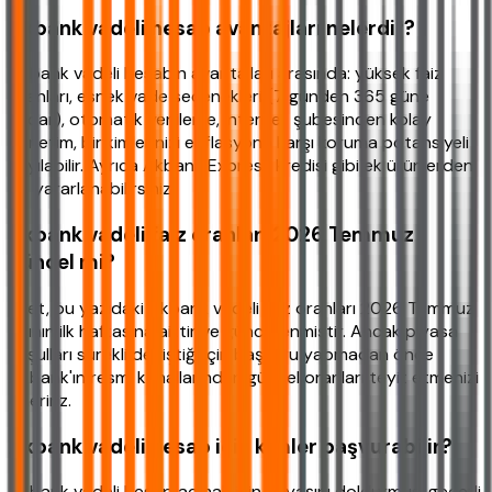
Akbank vadeli hesap avantajları nelerdir?
Akbank vadeli hesabın avantajları arasında: yüksek faiz
oranları, esnek vade seçenekleri (7 günden 365 güne
kadar), otomatik yenileme, internet şubesinden kolay
yönetim, birikimlerinizi enflasyona karşı koruma potansiyeli
sayılabilir. Ayrıca Akbank Express kredisi gibi ek ürünlerden
de yararlanabilirsiniz.
Akbank vadeli faiz oranları 2026 Temmuz
güncel mi?
Evet, bu yazıdaki Akbank vadeli faiz oranları 2026 Temmuz
ayının ilk haftasına aittir ve güncellenmiştir. Ancak piyasa
koşulları sürekli değiştiği için başvuru yapmadan önce
Akbank'ın resmi kanallarından güncel oranları teyit etmenizi
öneririz.
Akbank vadeli hesap için kimler başvurabilir?
Akbank vadeli hesap açmak için 18 yaşını doldurmuş, geçerli