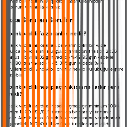
önünde bulundurun. Bu şekilde tasarruflarınızdan
maksimum verimi alabilirsiniz.
Sıkça Sorulan Sorular
Akbank vadeli faiz oranları nedir?
Akbank vadeli faiz oranları, bankanın belirli bir vade
boyunca mevduatınıza uyguladığı yıllık brüt faizdir. 2026
Temmuz itibarıyla 32 gün vadede %42, 92 gün vadede
%44, 180 gün vadede %45, 365 gün vadede %46
seviyelerindedir. Ancak bu oranlar hesap büyüklüğüne göre
değişebilir.
Akbank vadeli hesap açmak için ne kadar para
gerekli?
Akbank vadeli mevduat hesabı açmak için minimum 1.000
TL veya 1.000 USD/EUR tutarında bir para yatırmanız
gerekir. Ancak daha yüksek faiz oranlarından yararlanmak
için genellikle 100.000 TL ve üzeri tutarlar avantajlıdır.