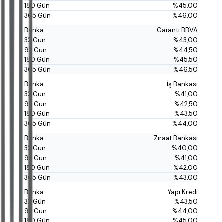
%45,00
%46,00
Garanti BBVA
%43,00
%44,50
%45,50
%46,50
İş Bankası
%41,00
%42,50
%43,50
%44,00
Ziraat Bankası
%40,00
%41,00
%42,00
%43,00
Yapı Kredi
%43,50
%44,00
%45,00