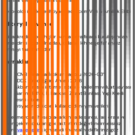
Finansal Veri Doğrulama Uzmanı
Metodoloji inceleme: ihtiyackredisi.com Veri & Analitik Ekibi
Editoryal Güvence
ihtiyackredisi.com, hiçbir banka veya finans kuruluşundan
yönlendirici ücret almadan, kullanıcı lehine şeffaf analiz
sunmayı taahhüt eder.
Kaynaklar
TCMB “Finansal İstikrar Raporu 2026-Q3”
BDDK “Kredi Eğilim Anketi 2026”
Akbank resmi internet sitesi – vadeli mevduat sayfası
Garanti BBVA, İş Bankası, Ziraat Bankası, Yapı Kredi
resmi siteleri
ihtiyackredisi.com kullanıcı deneyimi verileri
Vadeli mevduat hesabı açarken vade süresi, faiz oranı ve
erken çekim koşulları gibi faktörleri değerlendirmelisiniz.
Doğru
vade seçimi
için kendi finansal hedeflerinizi göz