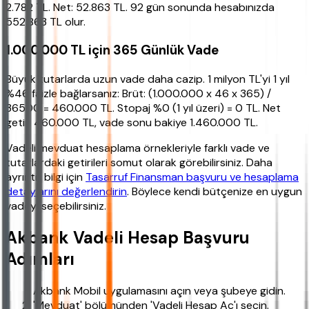
2.782 TL. Net: 52.863 TL. 92 gün sonunda hesabınızda
552.863 TL olur.
1.000.000 TL için 365 Günlük Vade
Büyük tutarlarda uzun vade daha cazip. 1 milyon TL'yi 1 yıl
%46 faizle bağlarsanız: Brüt: (1.000.000 x 46 x 365) /
36500 = 460.000 TL. Stopaj %0 (1 yıl üzeri) = 0 TL. Net
getiri 460.000 TL, vade sonu bakiye 1.460.000 TL.
Vadeli mevduat hesaplama örnekleriyle farklı vade ve
tutarlardaki getirileri somut olarak görebilirsiniz. Daha
ayrıntılı bilgi için
Tasarruf Finansman başvuru ve hesaplama
detaylarını değerlendirin
. Böylece kendi bütçenize en uygun
vadeyi seçebilirsiniz.
Akbank Vadeli Hesap Başvuru
Adımları
Akbank Mobil uygulamasını açın veya şubeye gidin.
'Mevduat' bölümünden 'Vadeli Hesap Aç'ı seçin.