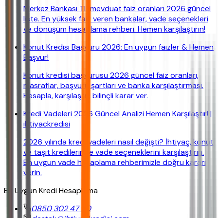
Merkez Bankası TL mevduat faiz oranları 2026 güncel
liste. En yüksek faiz veren bankalar, vade seçenekleri
ve dönüşüm hesaplama rehberi. Hemen karşılaştırın!
Konut Kredisi Başvuru 2026: En uygun faizler & Hemen
Başvur!
Konut kredisi başvurusu 2026 güncel faiz oranları,
masraflar, başvuru şartları ve banka karşılaştırması.
Hesapla, karşılaştır, bilinçli karar ver.
Kredi Vadeleri 2026 Güncel Analizi Hemen Karşılaştır! |
ihtiyackredisi
2026 yılında kredi vadeleri nasıl değişti? İhtiyaç, konut
ve taşıt kredilerinde vade seçeneklerini karşılaştırın.
En uygun vade hesaplama rehberimizle doğru kararı
verin.
En Uygun Kredi Hesaplama
0850 302 47 90