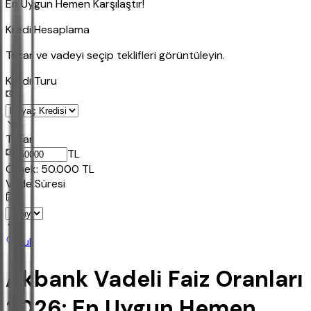
En Uygun Hemen Karşılaştır!
Kredi Hesaplama
Tutar ve vadeyi seçip teklifleri görüntüleyin.
Kredi Turu
Tutar
TL
Ornek:
50.000
TL
Vade Süresi
Bul
Akbank Vadeli Faiz Oranları
2026: En Uygun Hemen