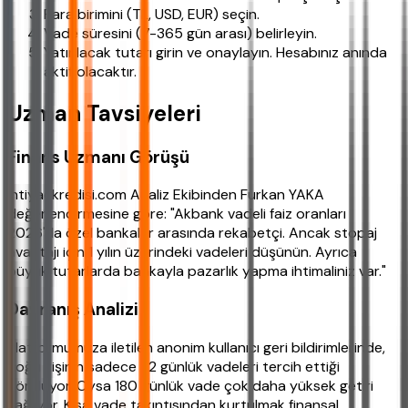
Para birimini (TL, USD, EUR) seçin.
Vade süresini (7-365 gün arası) belirleyin.
Yatırılacak tutarı girin ve onaylayın. Hesabınız anında
aktif olacaktır.
Uzman Tavsiyeleri
Finans Uzmanı Görüşü
ihtiyackredisi.com Analiz Ekibinden Furkan YAKA
değerlendirmesine göre: "Akbank vadeli faiz oranları
2026'da özel bankalar arasında rekabetçi. Ancak stopaj
avantajı için 1 yılın üzerindeki vadeleri düşünün. Ayrıca
büyük tutarlarda bankayla pazarlık yapma ihtimaliniz var."
Davranış Analizi
Platformumuza iletilen anonim kullanıcı geri bildirimlerinde,
çoğu kişinin sadece 32 günlük vadeleri tercih ettiği
görülüyor. Oysa 180 günlük vade çok daha yüksek getiri
sağlıyor. Kısa vade takıntısından kurtulmak finansal