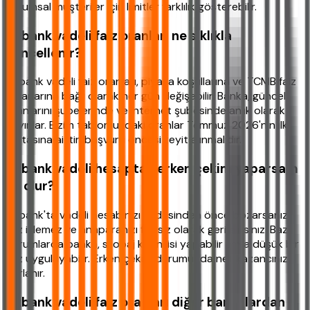
Kurumsal müşteriler için limitler farklılık gösterebilir.
Akbank vadeli faiz oranları ne sıklıkla
güncellenir?
Akbank vadeli faiz oranları, piyasa koşullarına ve TCMB faiz
kararlarına bağlı olarak her gün değişebilir. Banka, güncel
oranlarını şubelerinde ve internet şubesinde anlık olarak
yayınlar. Bizim tablomuzdaki oranlar Temmuz 2026'nın ilk
haftasına aittir, başvuru öncesi teyit alınmalıdır.
Akbank vadeli hesaptan erken çekim yaparsam
ne olur?
Akbank'ta vadeli hesabınızı vadesinden önce bozarsanız,
faiz işlemez ve anaparanızı faizsiz olarak geri alırsınız. Bazı
durumlarda banka, stopaj kesintisi yapabilir veya düşük bir
faiz uygulayabilir. Erken çekim durumunda net kazancınız
sıfırlanır.
Akbank vadeli faiz oranları diğer bankalardan