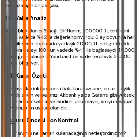
okuryazarlığın bir parçası.
Mini Vaka Analizi
İsimsiz bir kullanıcı örneği: Elif Hanım, 200.000 TL birikimini
32 gün vadede %42 ile değerlendiriyordu. 6 ay boyunca her
ay yenileyerek toplamda yaklaşık 21.000 TL net getiri elde
etti. Aynı parayı 180 gün vadede %45 ile bağlasaydı 45.000
TL net getiri alacaktı. Yani basit bir vade tercihiyle 24.000
TL fark oluşuyor.
Hızlı Karar Özeti
Bu yazıyı okuduktan sonra hala kararsızsanız, en az 3 aylık
bir vade seçin ve paranızı Akbank ya da Garanti gibi yüksek
faiz veren bankalara yönlendirin. Unutmayın, en iyi mevduat
ihtiyacınıza en uygun olanıdır.
Başvuru Öncesi Son Kontrol
Paranızı ne zaman kullanacağınızı netleştirdiniz mi?