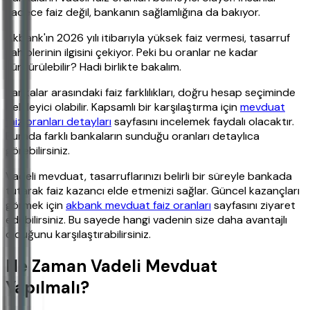
sadece faiz değil, bankanın sağlamlığına da bakıyor.
Akbank'ın 2026 yılı itibarıyla yüksek faiz vermesi, tasarruf
sahiplerinin ilgisini çekiyor. Peki bu oranlar ne kadar
sürdürülebilir? Hadi birlikte bakalım.
Bankalar arasındaki faiz farklılıkları, doğru hesap seçiminde
belirleyici olabilir. Kapsamlı bir karşılaştırma için
mevduat
faiz oranları detayları
sayfasını incelemek faydalı olacaktır.
Burada farklı bankaların sunduğu oranları detaylıca
görebilirsiniz.
Vadeli mevduat, tasarruflarınızı belirli bir süreyle bankada
tutarak faiz kazancı elde etmenizi sağlar. Güncel kazançları
görmek için
akbank mevduat faiz oranları
sayfasını ziyaret
edebilirsiniz. Bu sayede hangi vadenin size daha avantajlı
olduğunu karşılaştırabilirsiniz.
Ne Zaman Vadeli Mevduat
Yapılmalı?