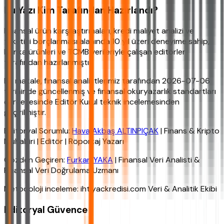
Bu Yazı Kim Tarafından Hazırlandı?
Finansal ürün karşılaştırmaları, kredi maliyet analizi ve
tüketici borçlanması alanında 10 yıl üzeri deneyime sahip,
banka ürünleri ve TCMB verileriyle çalışan editörler
tarafından hazırlanmıştır.
Bu makale, finansal analistlerimiz tarafından 2026-07-06
tarihinde güncellenmiş ve finansal okuryazarlık standartları
çerçevesinde Editör Kurul teknik incelemesinden
geçirilmiştir.
Editoryal Sorumlu:
Hava Akbaş ALTINPIÇAK
| Finans & Kripto
Muhabiri | Editör | Röportaj Yazarı
Gözden Geçiren:
Furkan YAKA
| Finansal Veri Analisti &
Finansal Veri Doğrulama Uzmanı
Metodoloji inceleme: ihtiyackredisi.com Veri & Analitik Ekibi
Editoryal Güvence