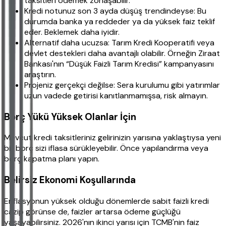
taksitleri ödemek zorlaşabilir.
Kredi notunuz son 3 ayda düşüş trendindeyse: Bu
durumda banka ya reddeder ya da yüksek faiz teklif
eder. Beklemek daha iyidir.
Alternatif daha ucuzsa: Tarım Kredi Kooperatifi veya
devlet destekleri daha avantajlı olabilir. Örneğin Ziraat
Bankası'nın “Düşük Faizli Tarım Kredisi” kampanyasını
araştırın.
Projeniz gerçekçi değilse: Sera kurulumu gibi yatırımlar
uzun vadede getirisi kanıtlanmamışsa, risk almayın.
Borç Yükü Yüksek Olanlar İçin
Mevcut kredi taksitleriniz gelirinizin yarısına yaklaştıysa yeni
bir borç sizi iflasa sürükleyebilir. Önce yapılandırma veya
borç kapatma planı yapın.
Belirsiz Ekonomi Koşullarında
Enflasyonun yüksek olduğu dönemlerde sabit faizli kredi
cazip görünse de, faizler artarsa ödeme güçlüğü
yaşayabilirsiniz. 2026'nın ikinci yarısı için TCMB'nin faiz