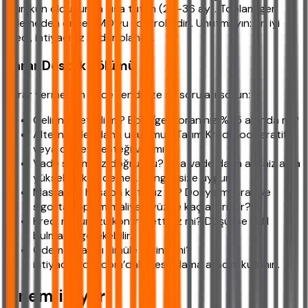
mümkün olduğunca kısa tutun (24-36 ay). Toplam geri
ödemeden önce YMO’yu kontrol edin. Unutmayın: En iyi
kredi, ihtiyacınız kadar olandır.
Karar Destek Bölümü
Karar vermeden önce kendinize şu soruları sorun:
Geliriniz yeterli mi? Borç/gelir oranınız %35 altında mı?
Alternatifler daha ucuz mu? Tarım Kredi Kooperatifi
veya devlet desteği var mı?
Vade seçiminiz doğru mu? Kısa vade daha az faiz ama
yüksek taksit demek. Hangisi size uygun?
Masrafları hesaba kattınız mı? Dosya masrafı ve
sigorta toplam maliyeti yüzde kaç artırıyor?
Kredi notunuzu kontrol ettiniz mi? Düşükse kefil
bulmanız gerekebilir.
Ödeme planını simüle ettiniz mi?
ihtiyackredisi.com’daki hesaplama aracını kullanın.
Önemli Uyarı