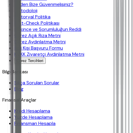
Neden Bize Güvenmelisiniz?
Metodoloji
Editoryal Politika
Fast-Check Politikası
Çekince ve Sorumluluğun Reddi
Çerez Açık Rıza Metni
Çerez Aydınlatma Metni
İlgili Kişi Başvuru Formu
KVKK Ziyaretçi Aydınlatma Metni
Çerez Tercihleri
Bilgi Bankası
Sıkça Sorulan Sorular
Blog
Finansal Araçlar
Kredi Hesaplama
Yüzde Hesaplama
Finansman Hesapla