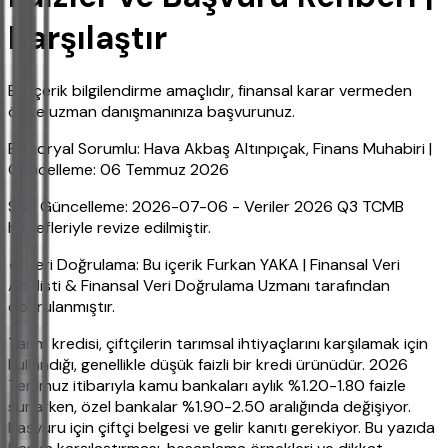
Karşılaştır
Bu içerik bilgilendirme amaçlıdır, finansal karar vermeden
önce uzman danışmanınıza başvurunuz.
Editoryal Sorumlu: Hava Akbaş Altınpıçak, Finans Muhabiri |
Güncelleme: 06 Temmuz 2026
Son Güncelleme: 2026-07-06 - Veriler 2026 Q3 TCMB
hedefleriyle revize edilmiştir.
✔ Veri Doğrulama: Bu içerik Furkan YAKA | Finansal Veri
Analisti & Finansal Veri Doğrulama Uzmanı tarafından
doğrulanmıştır.
Tarım kredisi, çiftçilerin tarımsal ihtiyaçlarını karşılamak için
kullandığı, genellikle düşük faizli bir kredi ürünüdür. 2026
Temmuz itibarıyla kamu bankaları aylık %1.20-1.80 faizle
sunarken, özel bankalar %1.90-2.50 aralığında değişiyor.
Başvuru için çiftçi belgesi ve gelir kanıtı gerekiyor. Bu yazıda