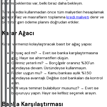
indirimi beklentisi var, belki biraz daha bekleyin.
Tarım kredisi kullanmadan önce tüm maliyetleri hesaplamak
gerekir. Faiz ve masrafların toplamına
kredi maliyeti
denir ve
bu tutar geri ödeme planını doğrudan etkiler.
Karar Ağacı
Karar vermenizi kolaylaştıracak basit bir ağaç yapısı:
İhtiyaç acil mi? → Evet ise banka karşılaştırmasına
geç. Hayır ise alternatifleri düşün.
Geliriniz yeterli mi? → Borç/gelir oranınız %30'un
altındaysa devam. Üstündeyse kullanmayın.
Faizler uygun mu? → Kamu bankası aylık %1.50
altındaysa avantajlı. Değilse özel bankaları da kontrol
edin.
Kefil veya teminat bulabiliyor musunuz? → Evet ise
başvuruyu yapın. Hayır ise kefilsiz seçenek arayın.
Banka Karşılaştırması