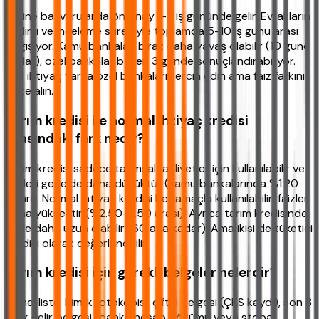
Online başvurularda ön onay 1-2 iş gününde gelir. Evrakların
teslimi ve inceleme süreciyle toplamda 5-10 iş günü arası
değişiyor. Kamu bankaları biraz daha yavaş olabilir (10 güne
kadar), özel bankalar bazen 3 günde sonuçlandırabiliyor.
Acil ihtiyaç varsa özel bankaları tercih edin ama faiz farkını
göze alın.
Tarım kredisi ile normal ihtiyaç kredisi
arasındaki fark nedir?
Tarım kredisi sadece tarımsal faaliyetler için kullanılabilir ve
faizleri genelde daha düşüktür (kamu bankalarında %1.20
civarı). Normal ihtiyaç kredisi her amaçla kullanılabilir, faizler
daha yüksektir (%2.50-3.50 arası). Ayrıca tarım kredisinde
vade daha uzun olabilir (60 aya kadar). Ama ikisi de tüketici
kredisi olarak değerlendirilir.
Tarım kredisi için gerekli belgeler nelerdir?
Genel liste: Kimlik fotokopisi, çiftçi belgesi (ÇKS kaydı), son 3
aylık gelir belgesi (banka hesap dökümü veya stopaj