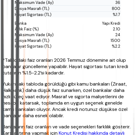
36
800
%1.7
Yapı Kredi
2.10
24
1500
%2.2
*Tablodaki faiz oranları 2026 Temmuz dönemine ait olup
bankalar güncelleme yapabilir. Hayat sigortası tutarı kredi
tutarının %1.5-2.2’si kadardır.
Yukarıdaki tabloda görüldüğü gibi kamu bankaları (Ziraat,
Halkbank) daha düşük faiz sunarken, özel bankalar daha
hızlı süreç vaat ediyor. Masraf ve sigorta maliyetlerini de
hesaba katarsak, toplamda en uygun seçenek genelde
kamu bankaları oluyor. Ancak kredi notunuz düşükse özel
bankalar daha esnek olabilir.
Bankaların faiz oranları ve vade seçenekleri farklılık gösterir.
Karşılaştırma yapmak için
Konut Kredisi hakkında detaylı