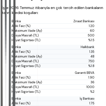
İşte 2026 Temmuz itibarıyla en çok tercih edilen bankaların
tarım kredisi koşulları:
Ziraat Bankası
1.20
60
500
%1.5
Halkbank
1.35
48
750
%1.8
Garanti BBVA
1.90
36
1000
%2
İş Bankası
1.75