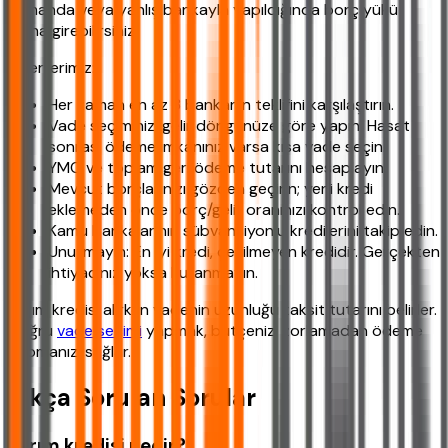
zamanda veya yanlış bankayla yapıldığında borç yükü
altına girebilirsiniz.
Önerilerimiz:
Her zaman en az 3 bankanın teklifini karşılaştırın.
Vade seçiminizi gelir döngünüze göre yapın. Hasat
sonrası ödeme imkanınız varsa kısa vade seçin.
YMO ve toplam geri ödeme tutarını hesaplayın.
Mevcut borçlarınızı gözden geçirin; yeni kredi
eklemeden önce borç/gelir oranınızı kontrol edin.
Kamu bankalarının sübvansiyonlu kredilerini takip edin.
Unutmayın: En iyi kredi, çekilmeyen kredidir. Gerçekten
ihtiyacınız yoksa kullanmayın.
Tarım kredisi alırken vadenin uzunluğu taksit tutarını belirler.
Doğru
vade seçimi
yapmak, bütçenizi zorlamadan ödeme
yapmanızı sağlar.
Sıkça Sorulan Sorular
Tarım kredisi nedir?