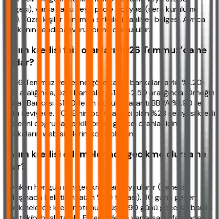
belgesi), varsa tapu veya proje dosyası (sera kurulumu
gibi). Tüzel kişiler için imza sirküleri, faaliyet belgesi. Ayrıca
bankanın kendi başvuru formu doldurulur.
Tarım kredisi faiz oranları 2026 Temmuz’da ne
kadar?
2026 Temmuz verilerine göre kamu bankaları aylık %1.20-
1.80 aralığında, özel bankalar %1.90-2.50 aralığında. Örneğin
Ziraat Bankası %1.20 ile en düşük, Garanti BBVA %1.90 ile
orta seviyede. TCMB'nin politika faizi olan %28 seviyesi kredi
faizlerini doğrudan etkiliyor. En güncel oranlar için
bankaların web sitelerini kontrol edin.
Tarım kredisi ödemelerinde gecikme olursa ne
olur?
Geciken her gün için gecikme faizi uygulanır (genelde
anlaşmada belirtilen faizin %30 fazlası). 30 günü geçen
gecikmelerde kredi notunuz düşer. 90 günü geçerse banka
icra takibi başlatabilir. Erken ödeme yaparsanız faiz iadesi