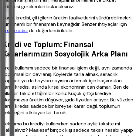
banka karşılaştırması, hesaplama örnekleri ve dikkat
edilmesi gerekenleri bulacaksınız.
Tarım kredisi, çiftçilerin üretim faaliyetlerini sürdürebilmeleri
için önemli bir finansman kaynağıdır. Benzer ihtiyaçlar için
arsa kredisi
de değerlendirilebilir.
Kredi ve Toplum: Finansal
Kararlarımızın Sosyolojik Arka Planı
Kredi kullanımı sadece bir finansal işlem değil, aynı zamanda
toplumsal bir davranış. Köylerde tarla almak, seracılık
yapmak ya da hayvan sayısını artırmak için başvurulan
tarım kredisi, aslında kırsal ekonominin can damarı. Ben de
yıllardır takip ettiğim bir konu: Küçük çiftçi krediye
ulaşamazsa üretim düşüyor, gıda fiyatları artıyor. Bu yüzden
tarım kredisi sadece bir bireysel karar değil, toplumun
geleceğini etkileyen bir tercih.
Peki ama bu krediyi kullanırken sadece aylık taksite mi
bakmalıyız? Maalesef birçok kişi sadece taksit hesabı yapıp