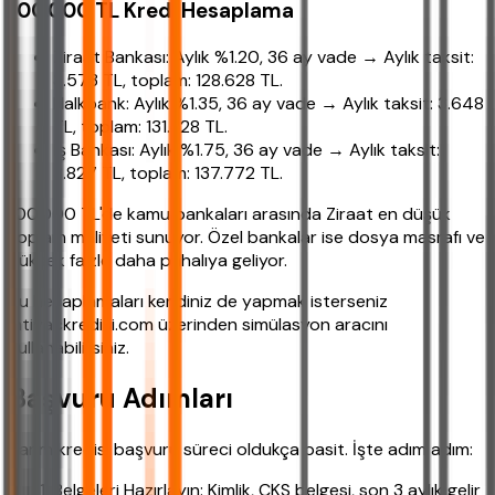
100.000 TL Kredi Hesaplama
Ziraat Bankası: Aylık %1.20, 36 ay vade → Aylık taksit:
3.573 TL, toplam: 128.628 TL.
Halkbank: Aylık %1.35, 36 ay vade → Aylık taksit: 3.648
TL, toplam: 131.328 TL.
İş Bankası: Aylık %1.75, 36 ay vade → Aylık taksit:
3.827 TL, toplam: 137.772 TL.
100.000 TL'de kamu bankaları arasında Ziraat en düşük
toplam maliyeti sunuyor. Özel bankalar ise dosya masrafı ve
yüksek faizle daha pahalıya geliyor.
Bu hesaplamaları kendiniz de yapmak isterseniz
ihtiyackredisi.com üzerinden simülasyon aracını
kullanabilirsiniz.
Başvuru Adımları
Tarım kredisi başvuru süreci oldukça basit. İşte adım adım:
Belgeleri Hazırlayın: Kimlik, ÇKS belgesi, son 3 aylık gelir