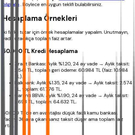
bilgi alın
. Böylece en uygun teklifi bulabilirsiniz.
Hesaplama Örnekleri
İki farklı tutar için örnek hesaplamalar yapalım. Unutmayın,
vade uzadıkça toplam faiz artar.
50.000 TL Kredi Hesaplama
Ziraat Bankası: Aylık %1.20, 24 ay vade → Aylık taksit:
2.541 TL, toplam geri ödeme: 60.984 TL (faiz: 10.984
TL).
Halkbank: Aylık %1.35, 24 ay vade → Aylık taksit: 2.574
TL, toplam: 61.776 TL.
Garanti BBVA: Aylık %1.90, 24 ay vade → Aylık taksit:
2.693 TL, toplam: 64.632 TL.
50.000 TL'de en avantajlısı düşük faizli kamu bankası.
Vadeyi 36 aya çıkarırsanız taksit düşer ama toplam faiz
artar.