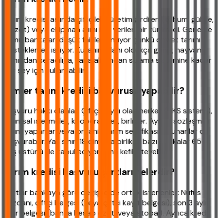
Tarım kredisi aslında çiftçilere üretim girdileri (tohum, gübre,
mazot) veya ekipman alımı için verilen bir tür kredi. Genelde
kamu bankaları düşük faizle sunuyor çünkü devlet tarımı
desteklemek istiyor. Kullanım alanı oldukça geniş; hayvan
alımından seracılığa, tarla alımından sulama sistemine kadar
her şey için kullanılabilir.
Kimler tarım kredisi başvurusu yapabilir?
Başvuru hakkı olanlar: Çiftçi kaydı olan herkes (ÇKS sistemi),
tarımsal işletmeler, kooperatifler, birlikler. Ayrıca sözleşmeli
tarım yapanlar veya organik tarım sertifikası bulunanlar da
başvurabilir. Yaş sınırı 18 olmakla birlikte bazı bankalar 65
yaş üstünü de kabul ediyor, ama kefil isteyebilir.
Tarım kredisi başvuru şartları nelerdir?
Şartlar bankaya göre değişse de ortak istenenler: Nüfus
cüzdanı, çiftçi belgesi (veya çiftçi kayıt belgesi), son 3 aylık
gelir belgesi (banka hesap özeti veya stopaj). Ayrıca kredi