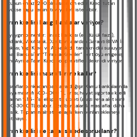
notunun en az 1200 olması tercih edilir. Kredi tutarı
büyükse tapu teminatı veya kefil istenebilir.
Tarım kredisi hangi bankalar veriyor?
En yaygın bilinenler: Ziraat Bankası (en düşük faizli),
Halkbank, VakıfBank. Özel bankalardan Garanti BBVA, İş
Bankası, Yapı Kredi ve Akbank da tarım kredisi sunuyor.
Ziraat Bankası'nın “Tarımsal Krediler” portföyü en geniş
olanı. Ayrıca Tarım Kredi Kooperatifleri de kredi veriyor.
Tarım kredisi masrafları ne kadar?
Masraflar bankadan bankaya değişir. Kamu bankalarında
dosya masrafı 500-1000 TL arası, hayat sigortası kredi
tutarının %1.5-2'si, ekspertiz ücreti (arazi veya alet için)
1000-3000 TL olabilir. Özel bankalarda masraflar daha
yüksek. Toplam maliyeti hesaplarken bunları eklemeyi
unutmayın.
Tarım kredisi ne kadar sürede sonuçlanır?