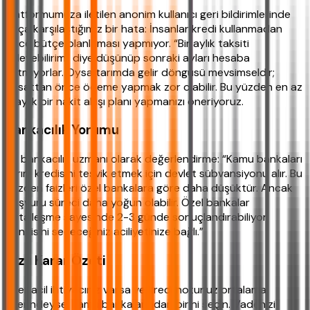
Platformumuza iletilen anonim kullanıcı geri bildirimlerinde
sıkça karşılaştığımız bir hata: İnsanlar kredi kullanmadan
önce bütçe planlaması yapmıyor. “Bir aylık taksiti
ödeyebilirim” diye düşünüp sonraki ayları hesaba
katmıyorlar. Oysa tarımda gelir döngüsü mevsimseldir;
hasattan önce ödeme yapmak zor olabilir. Bu yüzden en az
6 aylık bir nakit akışı planı yapmanızı öneriyoruz.
Bankacılık Yorumu
Bir bankacılık uzmanı olarak değerlendirme: “Kamu bankaları
tarım kredisini teşvik etmek için devlet sübvansiyonu alır. Bu
yüzden faizleri özel bankalara göre daha düşüktür. Ancak
başvuru süreci daha yoğun olabilir. Özel bankalar
dijitalleşme sayesinde 2-3 günde sonuçlandırabiliyor.
Hangisini seçeceğiniz aciliyetinize bağlı.”
Hızlı Karar Özeti
Eğer acil ihtiyacınız varsa ve kredi notunuz ortalama
üzerindeyse, kamu bankalarından birini seçin. Vadenizi