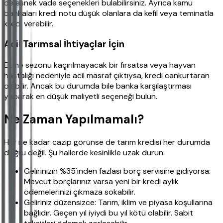
de esnek vade seçenekleri bulabilirsiniz. Ayrıca kamu
bankaları kredi notu düşük olanlara da kefil veya teminatla
kredi verebilir.
Acil Tarımsal İhtiyaçlar İçin
Ekme sezonu kaçırılmayacak bir fırsatsa veya hayvan
hastalığı nedeniyle acil masraf çıktıysa, kredi cankurtaran
olabilir. Ancak bu durumda bile banka karşılaştırması
yaparak en düşük maliyetli seçeneği bulun.
Ne Zaman Yapılmamalı?
Her ne kadar cazip görünse de tarım kredisi her durumda
doğru değil. Şu hallerde kesinlikle uzak durun:
Gelirinizin %35'inden fazlası borç servisine gidiyorsa:
Mevcut borçlarınız varsa yeni bir kredi aylık
ödemelerinizi çıkmaza sokabilir.
Geliriniz düzensizce: Tarım, iklim ve piyasa koşullarına
bağlıdır. Geçen yıl iyiydi bu yıl kötü olabilir. Sabit