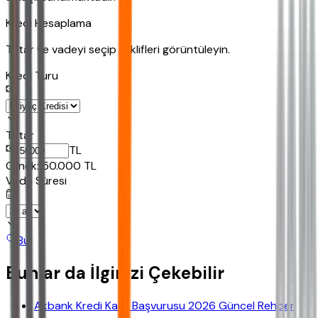
Kredi Hesaplama
Tutar ve vadeyi seçip teklifleri görüntüleyin.
Kredi Turu
Tutar
TL
Ornek:
50.000
TL
Vade Süresi
Bul
Bunlar da İlginizi Çekebilir
Akbank Kredi Kartı Başvurusu 2026 Güncel Rehber