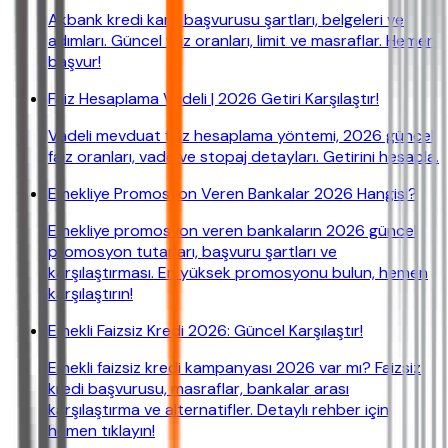
Akbank kredi kartı başvurusu şartları, belgeleri ve
adımları. Güncel faiz oranları, limit ve masraflar. Hemen
başvur!
Faiz Hesaplama Vadeli | 2026 Getiri Karşılaştır!
Vadeli mevduat faiz hesaplama yöntemi, 2026 güncel
faiz oranları, vade ve stopaj detayları. Getirini hesapla.
Emekliye Promosyon Veren Bankalar 2026 Hangisi?
Emekliye promosyon veren bankaların 2026 güncel
promosyon tutarları, başvuru şartları ve
karşılaştırması. En yüksek promosyonu bulun, hemen
karşılaştırın!
Emekli Faizsiz Kredi 2026: Güncel Karşılaştır!
Emekli faizsiz kredi kampanyası 2026 var mı? Faizsiz
kredi başvurusu, masraflar, bankalar arası
karşılaştırma ve alternatifler. Detaylı rehber için
hemen tıklayın!