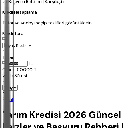
ve Başvuru Rehberi | Karşılaştır
Kredi Hesaplama
Tutar ve vadeyi seçip teklifleri görüntüleyin.
Kredi Turu
Tutar
TL
Ornek:
50.000
TL
Vade Süresi
Bul
Tarım Kredisi 2026 Güncel
Faizler ve Başvuru Rehberi |