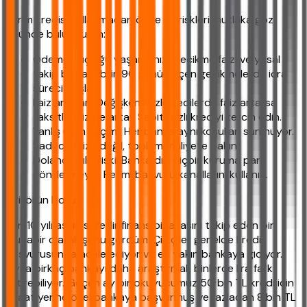
Tarım kredisi kullanmadan önce şu riskleri mutlaka göz
önünde bulundurun:
Ödeme güçlüğü yaşarsanız: Gecikme faizi ve yasal
takip başlayabilir. 90 günü geçen gecikmelerde icra
süreci başlar.
Faiz artışları: Değişken faizli kredilerde faiz artarsa
taksitleriniz de artar. Sabit faizli krediyi tercih edin.
Yanlış ürün seçimi: Her banka aynı koşulları sunmuyor.
Sadece faize değil, toplam maliyete bakın.
Dolandırıcılık riski: Banka dışı hiçbir kuruma para
göndermeyin. Resmi başvuru kanallarını kullanın.
Editörün Notu:
Ben 10 yılı aşkın süredir finans piyasasını takip eden bir
muhabir olarak şunu gördüm: Çiftçiler genelde kredi
başvurusunda acele ediyor ve en yakın bankaya gidiyor.
Oysa birkaç bankayı daha araştırmak binlerce lira fark
ettirebiliyor. Geçen ay bir okuyucumuz 50 bin TL kredi için
Ziraat yerine özel bankaya başvurmuş ve fazladan 8 bin TL