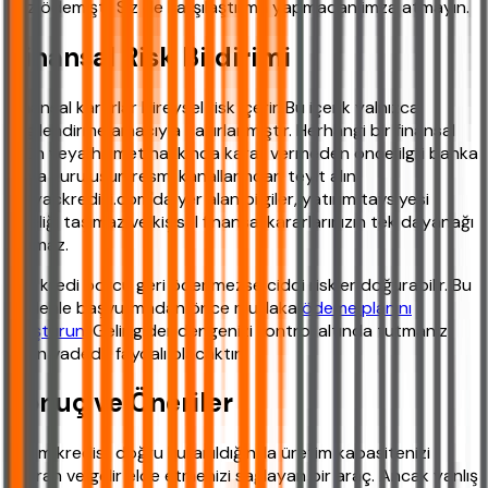
faiz ödemişti. Siz de karşılaştırma yapmadan imza atmayın.
Finansal Risk Bildirimi
Finansal kararlar bireysel risk içerir. Bu içerik yalnızca
bilgilendirme amacıyla hazırlanmıştır. Herhangi bir finansal
ürün veya hizmet hakkında karar vermeden önce ilgili banka
veya kuruluşun resmi kanallarından teyit alın.
ihtiyackredisi.com'da yer alan bilgiler, yatırım tavsiyesi
niteliği taşımaz ve kişisel finansal kararlarınızın tek dayanağı
olamaz.
Her kredi borcu geri ödenmezse ciddi riskler doğurabilir. Bu
nedenle başvurmadan önce mutlaka
ödeme planını
oluşturun
. Gelir gider dengenizi kontrol altında tutmanız
uzun vadede faydalı olacaktır.
Sonuç ve Öneriler
Tarım kredisi, doğru kullanıldığında üretim kapasitenizi
artıran ve gelir elde etmenizi sağlayan bir araç. Ancak yanlış