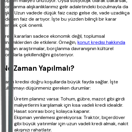
toplam maliyeti unutuyor. Oysa sosyolojik olarak bakarsak,
borçlanma alışkanlıklarımız gelir adaletindeki bozulmayla da
ilişkili. Uzun vadede düşük faiz cazip gelse de, vade uzadıkça
ödenen faiz de artıyor. İşte bu yüzden bilinçli bir karar
vermek çok önemli.
Kredi kararları sadece ekonomik değil, toplumsal
dinamiklerden de etkilenir. Örneğin,
konut kredisi hakkında
yapılan araştırmalar, borçlanma davranışının kültürel
normlarla şekillendiğini gösteriyor.
Ne Zaman Yapılmalı?
Tarım kredisi doğru koşullarda büyük fayda sağlar. İşte
kullanmayı düşünmeniz gereken durumlar:
Üretim planınız varsa: Tohum, gübre, mazot gibi girdi
maliyetlerini karşılamak için kısa vadeli kredi idealdir.
Hasat sonrası borç kolayca kapanır.
Ekipman yenilemesi gerekiyorsa: Traktör, biçerdöver
gibi büyük yatırımlar için uzun vadeli kredi almak, nakit
akışınızı rahatlatır.