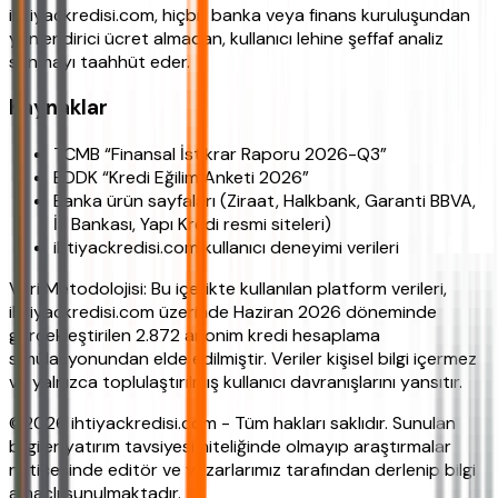
ihtiyackredisi.com, hiçbir banka veya finans kuruluşundan
yönlendirici ücret almadan, kullanıcı lehine şeffaf analiz
sunmayı taahhüt eder.
Kaynaklar
TCMB “Finansal İstikrar Raporu 2026-Q3”
BDDK “Kredi Eğilim Anketi 2026”
Banka ürün sayfaları (Ziraat, Halkbank, Garanti BBVA,
İş Bankası, Yapı Kredi resmi siteleri)
ihtiyackredisi.com kullanıcı deneyimi verileri
Veri Metodolojisi: Bu içerikte kullanılan platform verileri,
ihtiyackredisi.com üzerinde Haziran 2026 döneminde
gerçekleştirilen 2.872 anonim kredi hesaplama
simülasyonundan elde edilmiştir. Veriler kişisel bilgi içermez
ve yalnızca toplulaştırılmış kullanıcı davranışlarını yansıtır.
©2026 ihtiyackredisi.com - Tüm hakları saklıdır. Sunulan
bilgiler yatırım tavsiyesi niteliğinde olmayıp araştırmalar
neticesinde editör ve yazarlarımız tarafından derlenip bilgi
amaçlı sunulmaktadır.