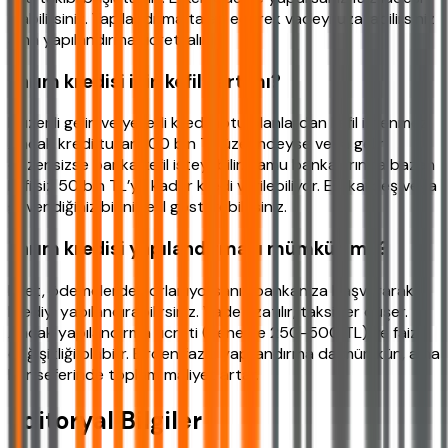
alabilirsiniz. Yapılandırma talep ederek vadeyi uzatabilirsiniz
ama yapılandırma ücreti alınır.
Tarım kredisi için kefil şart mı?
Düzenli geliri ve yeterli kredi notu olanlardan kefil istenmez.
Ancak kredi tutarı 100 bin TL üzerindeyse veya gelir
düzensizse banka kefil isteyebilir. Kamu bankalarında bazen
kefilsiz 50 bin TL’ye kadar kredi verilebiliyor. Eş, kardeş veya
güvendiğiniz birini kefil gösterebilirsiniz.
Tarım kredisi yapılandırması mümkün mü?
Evet, ödemelerde zorlanıyorsanız bankanıza başvurarak
krediyi yapılandırabilirsiniz. Vade uzatılır, taksitler düşer.
Ancak yapılandırma ücreti (genelde 250-500 TL) ve faiz
değişikliği olabilir. Birden fazla yapılandırma da mümkün, ama
her seferinde toplam maliyet artar.
Editoryal Bilgiler