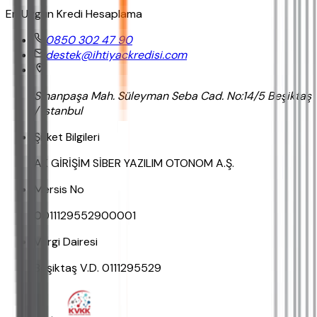
En Uygun Kredi Hesaplama
0850 302 47 90
destek@ihtiyackredisi.com
Sinanpaşa Mah. Süleyman Seba Cad. No:14/5 Beşiktaş
/ İstanbul
Şirket Bilgileri
AK GİRİŞİM SİBER YAZILIM OTONOM A.Ş.
Mersis No
0011129552900001
Vergi Dairesi
Beşiktaş V.D. 0111295529