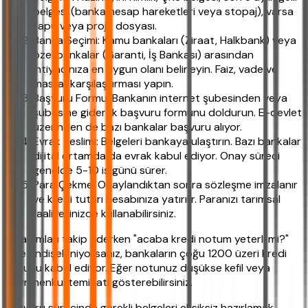
belgesi (banka hesap hareketleri veya stopaj), varsa
tapu veya proje dosyası.
Banka Seçimi: Kamu bankaları (Ziraat, Halkbank) veya
özel bankalar (Garanti, İş Bankası) arasından
ihtiyacınıza en uygun olanı belirleyin. Faiz, vade ve
masraf karşılaştırması yapın.
Başvuru Formu: Bankanın internet şubesinden veya
şubesine giderek başvuru formunu doldurun. E-devlet
üzerinden de bazı bankalar başvuru alıyor.
Evrak Teslimi: Belgeleri bankaya ulaştırın. Bazı bankalar
dijital ortamda da evrak kabul ediyor. Onay süreci
genelde 5-10 iş günü sürer.
Para Çekme: Onaylandıktan sonra sözleşme imzalanır
ve kredi tutarı hesabınıza yatırılır. Paranızı tarımsal
faaliyetinizde kullanabilirsiniz.
Bu adımları takip ederken "acaba kredi notum yeterli mi?"
diye endişeleniyorsanız, bankaların çoğu 1200 üzeri kredi
notunu kabul ediyor. Eğer notunuz düşükse kefil veya
gayrimenkul teminatı gösterebilirsiniz.
Başvuru sürecinde gerekli belgeleri eksiksiz hazırlamak