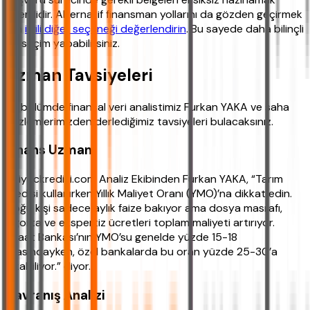
önemlidir. Alternatif finansman yollarını da gözden geçirmek
için
ilgili diğer seçeneği değerlendirin
. Bu sayede daha bilinçli
bir seçim yapabilirsiniz.
Uzman Tavsiyeleri
Bu bölümde finansal veri analistimiz Furkan YAKA ve saha
gözlemlerimizden derlediğimiz tavsiyeleri bulacaksınız.
Finans Uzmanı
ihtiyackredisi.com Analiz Ekibinden Furkan YAKA, “Tarım
kredisi kullanırken Yıllık Maliyet Oranı (YMO)’na dikkat edin.
Çoğu kişi sadece aylık faize bakıyor ama dosya masrafı,
sigorta ve ekspertiz ücretleri toplam maliyeti artırıyor.
Ziraat Bankası’nın YMO’su genelde yüzde 15-18
arasındayken, özel bankalarda bu oran yüzde 25-30’a
çıkabiliyor.” diyor.
Davranış Analizi