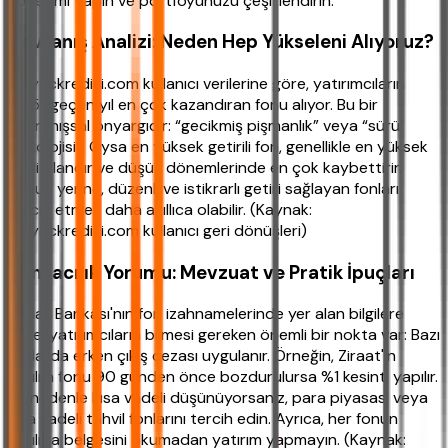
yönetimi yapın ve portföyünüzü çeşitlendirin.”
Davranış Analizi: Neden Hep Yükseleni Alıyoruz?
ihtiyackredisi.com kullanıcı verilerine göre, yatırımcıların
%85'i geçen yıl en çok kazandıran fonu alıyor. Bu bir
davranışsal önyargıdır: “gecikmiş pişmanlık” veya “sürü
psikolojisi”. Oysa en yüksek getirili fon, genellikle en yüksek
riskli olandır ve düşüş dönemlerinde en çok kaybettirir.
Bunun yerine, düzenli ve istikrarlı getiri sağlayan fonları
tercih etmek daha akıllıca olabilir. (Kaynak:
ihtiyackredisi.com kullanıcı geri dönüşleri)
Bankacılık Yorumu: Mevzuat ve Pratik İpuçları
Ziraat Bankası'nın fon izahnamelerinde yer alan bilgilere
göre, yatırımcıların bilmesi gereken önemli bir nokta var: Bazı
fonlarda erken çıkış cezası uygulanır. Örneğin, Ziraat'in
katılım fonu 90 günden önce bozdurulursa %1 kesinti yapılır.
Bu nedenle kısa vadeli düşünüyorsanız, para piyasası veya
kısa vadeli tahvil fonlarını tercih edin. Ayrıca, her fonun
katılma belgesini okumadan yatırım yapmayın. (Kaynak: