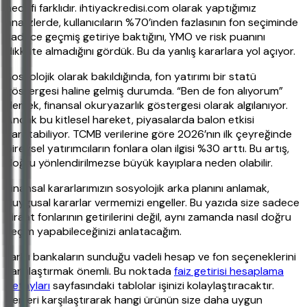
hedefi farklıdır. ihtiyackredisi.com olarak yaptığımız
analizlerde, kullanıcıların %70’inden fazlasının fon seçiminde
sadece geçmiş getiriye baktığını, YMO ve risk puanını
dikkate almadığını gördük. Bu da yanlış kararlara yol açıyor.
Sosyolojik olarak bakıldığında, fon yatırımı bir statü
göstergesi haline gelmiş durumda. “Ben de fon alıyorum”
demek, finansal okuryazarlık göstergesi olarak algılanıyor.
Ancak bu kitlesel hareket, piyasalarda balon etkisi
yaratabiliyor. TCMB verilerine göre 2026’nın ilk çeyreğinde
bireysel yatırımcıların fonlara olan ilgisi %30 arttı. Bu artış,
doğru yönlendirilmezse büyük kayıplara neden olabilir.
Finansal kararlarımızın sosyolojik arka planını anlamak,
duygusal kararlar vermemizi engeller. Bu yazıda size sadece
Ziraat fonlarının getirilerini değil, aynı zamanda nasıl doğru
seçim yapabileceğinizi anlatacağım.
Farklı bankaların sunduğu vadeli hesap ve fon seçeneklerini
karşılaştırmak önemli. Bu noktada
faiz getirisi hesaplama
detayları
sayfasındaki tablolar işinizi kolaylaştıracaktır.
Verileri karşılaştırarak hangi ürünün size daha uygun