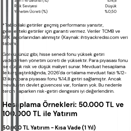
%14,8
Düşük
%0,50
*Tablodaki getiriler geçmiş performansı yansıtır,
gelecekteki getiriler için garanti vermez. Veriler TCMB ve
SPK raporlarından alınmıştır (Kaynak: ihtiyackredisi.com veri
tabanı).
Gördüğünüz gibi, hisse senedi fonu yüksek getiri
vadederken yönetim ücreti de yüksektir. Para piyasası fonu
ise düşük risk ve düşük maliyet sunar. Mevduat hesaplama
ile karşılaştırıldığında, 2026'da ortalama mevduat faizi %12-
13 iken, para piyasası fonu %14,8 getiri sağlamıştır. Ancak
mevduatın devlet güvencesi var, fonların yok. Bu nedenle
tercih yaparken risk-getiri dengesini iyi değerlendirin.
Hesaplama Örnekleri: 50.000 TL ve
100.000 TL ile Yatırım
50.000 TL Yatırım - Kısa Vade (1 Yıl)