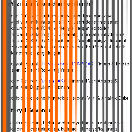
Bu Yazı Kim Tarafından Hazırlandı?
Finansal ürün karşılaştırmaları, yatırım fonu analizi ve
bireysel yatırım konularında 10 yıl üzeri deneyime sahip,
banka ürünleri ve TCMB verileriyle çalışan editörler
tarafından hazırlanmıştır. Bu makale, finansal analistlerimiz
tarafından 2026-07-28 tarihinde güncellenmiş ve finansal
okuryazarlık standartları çerçevesinde Editör Kurul teknik
incelemesinden geçirilmiştir.
Editoryal Sorumlu:
Hava Akbaş ALTINPIÇAK
| Finans & Kripto
Muhabiri | Editör | Röportaj Yazarı
Gözden Geçiren:
Furkan YAKA
| Finansal Veri Analisti &
Finansal Veri Doğrulama Uzmanı
Metodoloji inceleme: ihtiyackredisi.com Veri & Analitik Ekibi
Editoryal Güvence
ihtiyackredisi.com, hiçbir banka veya finans kuruluşundan
yönlendirici ücret almadan, kullanıcı lehine şeffaf analiz