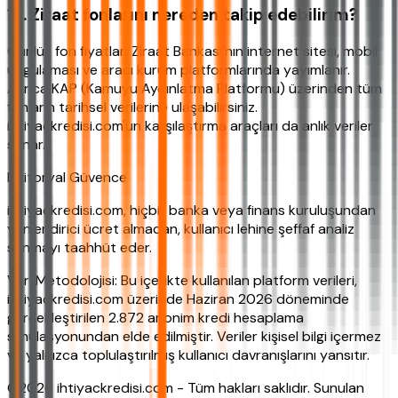
12. Ziraat fonlarını nereden takip edebilirim?
Günlük fon fiyatları Ziraat Bankası'nın internet sitesi, mobil
uygulaması ve aracı kurum platformlarında yayımlanır.
Ayrıca KAP (Kamuyu Aydınlatma Platformu) üzerinden tüm
fonların tarihsel verilerine ulaşabilirsiniz.
ihtiyackredisi.com'un karşılaştırma araçları da anlık veriler
sunar.
Editoryal Güvence
ihtiyackredisi.com, hiçbir banka veya finans kuruluşundan
yönlendirici ücret almadan, kullanıcı lehine şeffaf analiz
sunmayı taahhüt eder.
Veri Metodolojisi: Bu içerikte kullanılan platform verileri,
ihtiyackredisi.com üzerinde Haziran 2026 döneminde
gerçekleştirilen 2.872 anonim kredi hesaplama
simülasyonundan elde edilmiştir. Veriler kişisel bilgi içermez
ve yalnızca toplulaştırılmış kullanıcı davranışlarını yansıtır.
©2026 ihtiyackredisi.com - Tüm hakları saklıdır. Sunulan