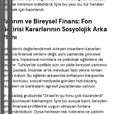
kayıplar minimize edilebilirdi. İşte bu yazı, bu tür hataları
önlemek için hazırlandı.
Yatırım ve Bireysel Finans: Fon
Getirisi Kararlarının Sosyolojik Arka
Planı
Birikimlerini değerlendirmek isteyen insanların kararları
yalnızca finansal verilere değil, aynı zamanda çevresel
baskılara, toplumsal normlara ve psikolojik eğilimlere de
dayanır. Türkiye'de özellikle son on yılda bireysel yatırımcı
sayısı patladı. İnsanlar artık mevduat faizi yerine fonları
tercih ediyor. Bu eğilimin arkasında enflasyon karşısında
erime korkusu, sosyal medyada görülen hızlı kazanç
hikayeleri ve bankaların agresif pazarlaması yatıyor.
Bir arkadaş grubunda “Ziraat’in şu fonu çok kazandırdı”
lafını duymayan kalmamıştır. İşte bu sosyal kanıt, bireyleri
kendi finansal profillerine uygun olmayan fonlara
yönlendirebiliyor. Oysa herkesin risk toleransı ve yatırım