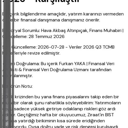
Bu içerik bilgilendirme amaçlıdır, yatırım kararınızı vermeden
önce bir finansal danışmana danışmanız önerilir.
Editoryal Sorumlu: Hava Akbaş Altınpıçak, Finans Muhabiri |
Güncelleme: 28 Temmuz 2026
Son Güncelleme: 2026-07-28 - Veriler 2026 Q3 TCMB
hedefleriyle revize edilmiştir.
✔ Veri Doğrulama: Bu içerik Furkan YAKA | Finansal Veri
Analisti & Finansal Veri Doğrulama Uzmanı tarafından
doğrulanmıştır.
Editörün Notu:
2008 krizinden bu yana finans piyasalarını takip eden bir
muhabir olarak şunu rahatlıkla söyleyebilirim: Yatırımcıların
çoğu sadece yüksek getiriye odaklanıp riskleri göz ardı
ediyor. Geçtiğimiz hafta bir okuyucumuz, Ziraat'in BIST
fonuna yatırdığı birikiminin kısa sürede eridiğinden
yakınıyordu. Oysa doğru vade ve risk dengesi kurulsaydı