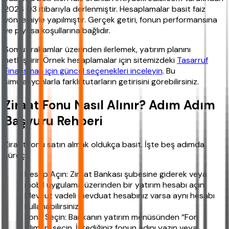
2026 Q3 itibarıyla derlenmiştir. Hesaplamalar basit faiz
yöntemiyle yapılmıştır. Gerçek getiri, fonun performansına
ve piyasa koşullarına bağlıdır.
Somut rakamlar üzerinden ilerlemek, yatırım planını
netleştirir. Örnek hesaplamalar için sitemizdeki
Tasarruf
Finansman için güncel seçenekleri inceleyin
. Bu
simülasyonlarla farklı tutarların getirisini görebilirsiniz.
Ziraat Fonu Nasıl Alınır? Adım Adım
Başvuru Rehberi
Ziraat fonu satın almak oldukça basit. İşte beş adımda
süreç:
Hesap Açın: Ziraat Bankası şubesine giderek veya
mobil uygulama üzerinden bir yatırım hesabı açın.
Mevcut vadeli mevduat hesabınız varsa aynı hesabı
kullanabilirsiniz.
Fonu Seçin: Bankanın yatırım menüsünden “Fon
Alımı”nı seçin. İstediğiniz fonun adını yazın veya