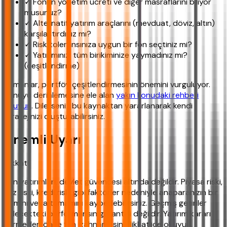
✓ Fonun yönetim ücreti ve diğer masraflarını biliyor
musunuz?
✓ Alternatif yatırım araçlarını (mevduat, döviz, altın)
karşılaştırdınız mı?
✓ Risk toleransınıza uygun bir fon seçtiniz mi?
✓ Yatırımınızı tüm birikiminize yaymadınız mı?
(çeşitlendirme)
Uzmanlar, portföy çeşitlendirmesinin önemini vurguluyor.
Konuyu derinlemesine ele alan
yakın konudaki rehberi
okuyun
. Dilerseniz bu kaynaktan yararlanarak kendi
stratejinizi oluşturabilirsiniz.
Önemli Uyarı
Dikkat!
Fon yatırımları, devlet güvencesi altında değildir. Piyasa riski,
faiz riski, kredi riski gibi faktörler nedeniyle anaparanızın bir
kısmını veya tamamını kaybedebilirsiniz. Geçmiş getiriler
gelecekteki performansın garantisi değildir. Yatırım kararı
vermeden önce fon izahnamesini dikkatlice okuyun,