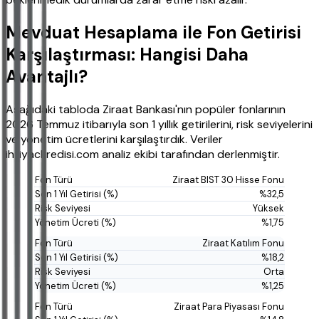
Mevduat Hesaplama ile Fon Getirisi
Karşılaştırması: Hangisi Daha
Avantajlı?
Aşağıdaki tabloda Ziraat Bankası'nın popüler fonlarının
2026 Temmuz itibarıyla son 1 yıllık getirilerini, risk seviyelerini
ve yönetim ücretlerini karşılaştırdık. Veriler
ihtiyackredisi.com analiz ekibi tarafından derlenmiştir.
Ziraat BIST 30 Hisse Fonu
%32,5
Yüksek
%1,75
Ziraat Katılım Fonu
%18,2
Orta
%1,25
Ziraat Para Piyasası Fonu