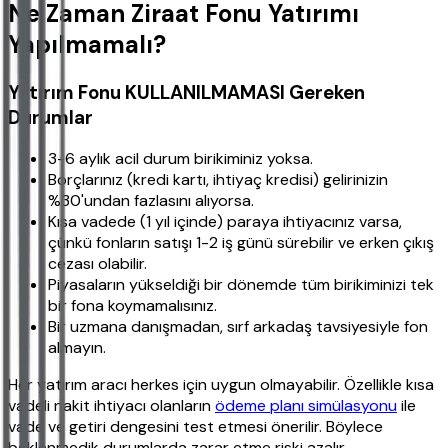
Ne Zaman Ziraat Fonu Yatırımı
Yapılmamalı?
Yatırım Fonu KULLANILMAMASI Gereken
Durumlar
3-6 aylık acil durum birikiminiz yoksa.
Borçlarınız (kredi kartı, ihtiyaç kredisi) gelirinizin
%30'undan fazlasını alıyorsa.
Kısa vadede (1 yıl içinde) paraya ihtiyacınız varsa,
çünkü fonların satışı 1-2 iş günü sürebilir ve erken çıkış
cezası olabilir.
Piyasaların yükseldiği bir dönemde tüm birikiminizi tek
bir fona koymamalısınız.
Bir uzmana danışmadan, sırf arkadaş tavsiyesiyle fon
almayın.
Her yatırım aracı herkes için uygun olmayabilir. Özellikle kısa
vadeli nakit ihtiyacı olanların
ödeme planı simülasyonu
ile
vade ve getiri dengesini test etmesi önerilir. Böylece
beklenmedik durumlarda zarar etme riski azalır.