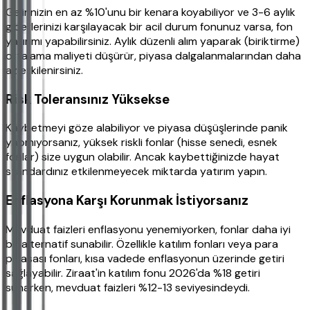
Gelirinizin en az %10'unu bir kenara koyabiliyor ve 3-6 aylık
giderlerinizi karşılayacak bir acil durum fonunuz varsa, fon
yatırımı yapabilirsiniz. Aylık düzenli alım yaparak (biriktirme)
ortalama maliyeti düşürür, piyasa dalgalanmalarından daha
az etkilenirsiniz.
Risk Toleransınız Yüksekse
Kaybetmeyi göze alabiliyor ve piyasa düşüşlerinde panik
yapmıyorsanız, yüksek riskli fonlar (hisse senedi, esnek
fonlar) size uygun olabilir. Ancak kaybettiğinizde hayat
standardınız etkilenmeyecek miktarda yatırım yapın.
Enflasyona Karşı Korunmak İstiyorsanız
Mevduat faizleri enflasyonu yenemiyorken, fonlar daha iyi
bir alternatif sunabilir. Özellikle katılım fonları veya para
piyasası fonları, kısa vadede enflasyonun üzerinde getiri
sağlayabilir. Ziraat'in katılım fonu 2026'da %18 getiri
sunarken, mevduat faizleri %12-13 seviyesindeydi.