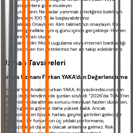
kategorilere göre inceleyin.
Tutar Girin: Ne kadar yatırmak istediğinizi belirleyin.
Minimum 100 TL ile başlayabilirsiniz.
Talimatı Onaylayın: Alım talimatınızı onaylayın. Fon
alımı genellikle aynı iş günü içinde gerçekleşir. Hemen
birim fiyatı oluşur.
Takip Edin: Mobil uygulama veya internet bankacılığı
üzerinden fon getirilerinizi her an takip edebilirsiniz.
Uzman Tavsiyeleri
Finans Uzmanı Furkan YAKA'dan Değerlendirme
Finansal Veri Analisti Furkan YAKA, ihtiyackredisi.com için
yaptığı değerlendirmede şunları söyledi: “2026'da TCMB'nin
faiz koridoru daraltması sonucu mevduat faizleri düşerken,
fonların getirisi görece daha yüksek kaldı. Ancak
yatırımcıların en büyük hatası, geçmiş getirileri geleceğe
yansıtmak. Bir fonun son üç yıldaki performansı,
önümüzdeki yıl da aynı olacak anlamına gelmez. Risk