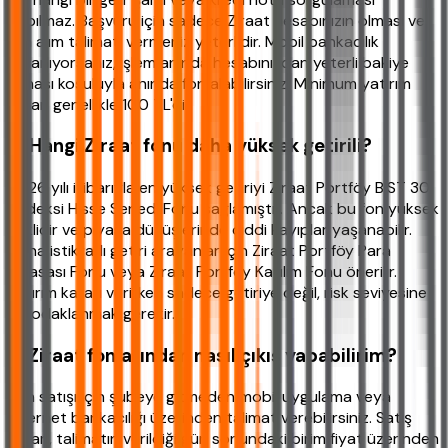
yapılmaz. Başvuru için sadece Ziraat hesabınızın olması ve
fon alım talimatı vermeniz yeterlidir. Mobil bankacılık
kullanıyorsanız, işlem anında hesabınızdan yeterli bakiye
olması koşuluyla anında fon alabilirsiniz. Minimum yatırım
tutarı genellikle 100 TL'dir.
4. Hangi Ziraat fonu daha yüksek getirili?
2026 yılı itibarıyla en yüksek getiriyi Ziraat Portföy BIST 30
Endeksi Hisse Senedi Fonu sağlamıştır. Ancak bu fon yüksek
risklidir ve piyasa düşüşlerinde ciddi kayıplar yaşanabilir.
Daha istikrarlı getiri arayanlar için Ziraat Portföy Para
Piyasası Fonu veya Ziraat Portföy Katılım Fonu önerilir.
Yatırım kararı verirken sadece getiriye değil, risk seviyesine
de odaklanmak gerekir.
5. Ziraat fonlarından nasıl çıkış yapabilirim?
Fon satışı için şubeye gitmeden mobil uygulama veya
internet bankacılığı üzerinden talimat verebilirsiniz. Satış
tutarı, talimatın verildiği gün sonundaki birim fiyat üzerinden