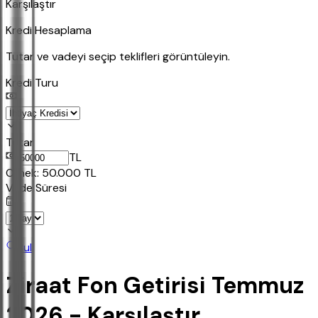
Karşılaştır
Kredi Hesaplama
Tutar ve vadeyi seçip teklifleri görüntüleyin.
Kredi Turu
Tutar
TL
Ornek:
50.000
TL
Vade Süresi
Bul
Ziraat Fon Getirisi Temmuz
2026 - Karşılaştır