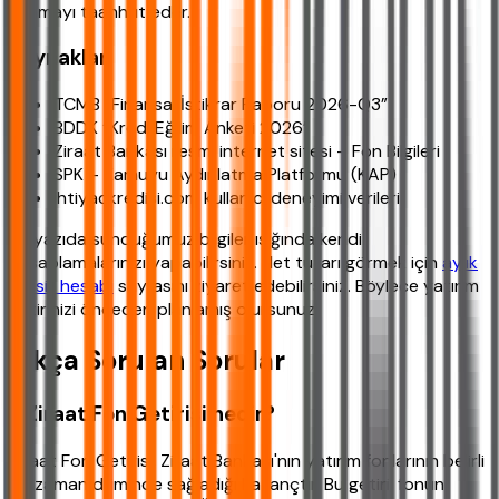
sunmayı taahhüt eder.
Kaynaklar
TCMB “Finansal İstikrar Raporu 2026-Q3”
BDDK “Kredi Eğilim Anketi 2026”
Ziraat Bankası resmi internet sitesi – Fon Bilgileri
SPK – Kamuyu Aydınlatma Platformu (KAP)
ihtiyackredisi.com kullanıcı deneyimi verileri
Bu yazıda sunduğumuz bilgiler ışığında kendi
hesaplamalarınızı yapabilirsiniz. Net tutarı görmek için
aylık
taksit hesabı
sayfasını ziyaret edebilirsiniz. Böylece yatırım
getirinizi önceden planlamış olursunuz.
Sıkça Sorulan Sorular
1. Ziraat Fon Getirisi nedir?
Ziraat Fon Getirisi, Ziraat Bankası'nın yatırım fonlarının belirli
bir zaman diliminde sağladığı kazançtır. Bu getiri, fonun