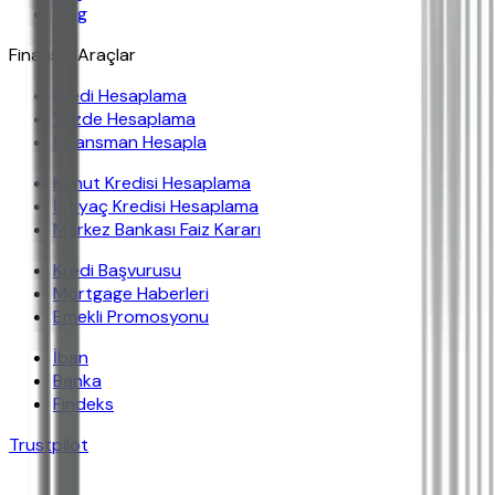
Blog
Finansal Araçlar
Kredi Hesaplama
Yüzde Hesaplama
Finansman Hesapla
Konut Kredisi Hesaplama
İhtiyaç Kredisi Hesaplama
Merkez Bankası Faiz Kararı
Kredi Başvurusu
Mortgage Haberleri
Emekli Promosyonu
İban
Banka
Findeks
Trustpilot