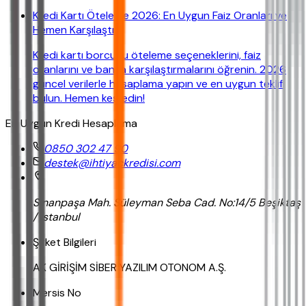
Kredi Kartı Öteleme 2026: En Uygun Faiz Oranları ve
Hemen Karşılaştır!
Kredi kartı borcunu öteleme seçeneklerini, faiz
oranlarını ve banka karşılaştırmalarını öğrenin. 2026
güncel verilerle hesaplama yapın ve en uygun teklifi
bulun. Hemen keşfedin!
En Uygun Kredi Hesaplama
0850 302 47 90
destek@ihtiyackredisi.com
Sinanpaşa Mah. Süleyman Seba Cad. No:14/5 Beşiktaş
/ İstanbul
Şirket Bilgileri
AK GİRİŞİM SİBER YAZILIM OTONOM A.Ş.
Mersis No