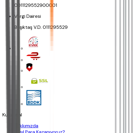
0011129552900001
Vergi Dairesi
Beşiktaş V.D. 0111295529
Kurumsal
Hakkımızda
Nasıl Para Kazanıyoruz?