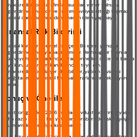
ihtiyackredisi.com tarafından sunulan veriler yalnızca
bilgilendirme amaçlıdır ve yatırım tavsiyesi niteliği taşımaz.
Finansal danışmanınıza danışmadan işlem yapmayın.
Finansal Risk Bildirimi
Finansal kararlar bireysel risk içerir. Bu içerik yalnızca
bilgilendirme amacıyla hazırlanmıştır. Herhangi bir finansal
ürün veya hizmet hakkında karar vermeden önce ilgili banka
veya kuruluşun resmi kanallarından teyit alın.
ihtiyackredisi.com'da yer alan bilgiler, yatırım tavsiyesi
niteliği taşımaz ve kişisel finansal kararlarınızın tek dayanağı
olamaz.
Sonuç ve Öneriler
Ziraat fon getirileri, 2026 yılında mevduat faizlerine kıyasla
daha cazip olsa da, her yatırımın beraberinde risk taşıdığını
unutmamak gerek. İşte kısa öneriler:
Uzun vadeli düşünün: Kısa vadeli dalgalanmalardan