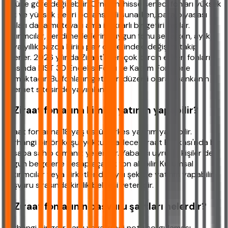
türüne göre değişebilir. Örneğin, hisse senedi fonları yüksek
risk ve yüksek getiri potansiyeli sunarken, para piyasası
fonları daha mütevazı ama istikrarlı bir getiri sağlar.
Yatırımcılar, kendi hedeflerine uygun fonu seçerken, aylık
veya yıllık bazda birim pay değerindeki değişimi takip
ederler. 2026 yılında Ziraat'in en çok tercih edilen fonları
arasında BIST 30 Endeksi Fonu ve Katılım Fonu öne
çıkmaktadır. Bu fonların getirileri düzenli olarak bankanın
internet sitesinde yayımlanır.
2. Ziraat fonlarına kimler yatırım yapabilir?
Ziraat fonlarına 18 yaş üstü herkes yatırım yapabilir.
Herhangi bir ön koşul yoktur. Sadece Ziraat Bankası'nda bir
hesaba sahip olmanız yeterlidir. Yabancı uyruklu kişiler de
uygun belgelerle hesap açarak fon alabilir. Kurumsal
yatırımcılar veya şirketler de aynı şekilde yatırım yapabilir.
Başvuru sırasında kimlik belgesi yeterlidir.
3. Ziraat fonlarının başvuru şartları nelerdir?
Herhangi bir gelir şartı veya kredi notu sorgulaması