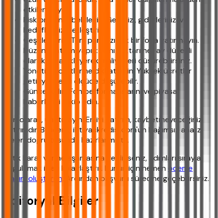
etkilenmeyin.
Risk profilinizi belirleyin: Gelirinizi, giderlerinizi ve
hedeflerinizi netleştirin.
Çeşitlendirin: Tüm paranızı tek bir fona yatırmayın.
Düzenli yatırım yapın: Aynı miktarı her ay düzenli
olarak fona ekleyerek maliyetleri düşürebilirsiniz.
Yönetim ücretlerine dikkat edin: Yüksek ücretler
getiriyi önemli ölçüde düşürebilir.
Güncel kalın: Fon performanslarını ve piyasa
haberlerini takip edin.
Son olarak, unutmayın: En iyi yatırım, kaybetmeyeceğiniz
yatırımdır. Bu içerik, ihtiyackredisi.com'un bağımsız analiz
ilkeleri doğrultusunda hazırlanmıştır.
Artık karar verme aşamasına geldiyseniz, adımları sırayla
uygulamak işleri kolaylaştırır. Bunun için hemen
ödeme
planını oluşturun
. Ardından başvuru sürecine geçebilirsiniz.
Editoryal Bilgiler