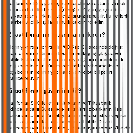
hesaplanır ve 1-2 iş günü içinde hesabınıza aktarılır. Ancak
bazı fonlarda belirli bir süre (örneğin 90 gün) geçmeden
satış yaparsanız erken çıkış cezası uygulanabilir. Bu nedenle
fon alırken vade koşullarını mutlaka kontrol edin.
6. Ziraat fonlarının masrafları nelerdir?
Fonların yönetim ücreti yıllık %0,5 ile %2 arasında değişir.
Ayrıca fon alım-satımında bazı fonlarda giriş çıkış ücreti
alınabilir. Katılım fonlarında kar payı dağıtım dönemlerinde
stopaj kesintisi olur. Tüm masraflar fon izahnamesinde
açıkça belirtilir. Yatırım yapmadan önce bu belgeleri
dikkatlice okuyun.
7. Ziraat fonları güvenli midir?
Ziraat fonları SPK denetimi altındadır ve Takasbank
nezdinde saklanır. Bu sayede birikimleriniz bankanın iflası
durumunda korunur. Ancak yatırımın kendisi risksiz değildir.
Piyasa dalgalanmaları anaparanızı azaltabilir. Devlet
güvencesi mevduata uygulanır, fonlara uygulanmaz. Yine de