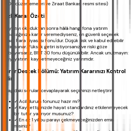
BDDK düzenlemeleri ve Ziraat Bankası resmi sitesi)
Hızlı Karar Özeti
Bu yazıyı okuduktan sonra hâlâ hangi fona yatırım
yapacağınıza karar veremediyseniz, en güvenli seçenek
Ziraat Para Piyasası Fonu'dur. Düşük risk ve kabul edilebilir
getiri sunar. Yüksek getiri istiyorsanız ve riski göze
alabiliyorsanız, BIST 30 fonu düşünülebilir. Ancak unutmayın:
En iyi yatırım, kaybetmeyeceğiniz yatırımdır.
Karar Destek Bölümü: Yatırım Kararınızı Kontrol
Edin
Aşağıdaki soruları cevaplayarak seçiminizi netleştirin:
✓ Acil durum fonunuz hazır mı?
✓ Kaybettiğinizde hayat standardınız etkilenmeyecek
bir tutar yatırıyor musunuz?
✓ En az 1 yıl bu parayı çekmeyeceğinizden emin
misiniz?