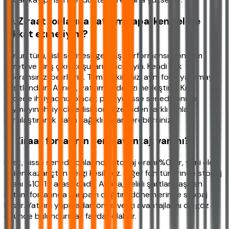
10. Ziraat fonlarına yatırım yaparken nelere
dikkat etmeliyim?
Fonun türü, risk seviyesi, geçmiş performansı, yönetim
ücreti ve giriş çıkış koşullarını inceleyin. Kendi risk
toleransınızı belirleyin. Tüm birikiminizi aynı fona yatırmayın;
çeşitlendirin. Ayrıca, yatırım vadenizi netleştirin. Kısa
vadede ihtiyacınız olacak parayı hisse senedi fonuna
koymayın. ihtiyackredisi.com üzerinden farklı fonları
karşılaştırarak daha sağlıklı karar verebilirsiniz.
11. Ziraat fonlarının vergi avantajı var mı?
Evet, hisse senedi fonlarında stopaj oranı %0'dır, yani elde
edilen kazançtan vergi kesilmez. Diğer fon türlerinde stopaj
oranı %10-15 arasındadır. Ayrıca, belirli şartları taşıyan
katılım fonlarında kar payı dağıtım dönemlerinde stopaj
kesilir. Yatırım yapmadan önce vergi avantajlarını da göz
önünde bulundurmak faydalı olabilir.