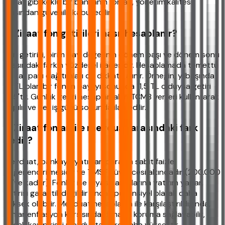
Ziraat gibi köklü bir bankanın fonları, yönetim kalitesi
açısından güvenilir kabul edilir.
8. Ziraat fon getirileri nasıl hesaplanır?
Fon getirisi, birim pay değerinin dönem başı ve dönem sonu
arasındaki farkın yüzdesel ifadesidir. Hesaplamada temettü
ve kar payı dağıtımları da dikkate alınır. Örneğin, yılbaşında
10 TL olan bir fonun payı yılsonunda 11,5 TL olduysa getiri
%15'tir. Günlük getiri hesaplamaları TCMB verileri kullanılarak
yapılır ve her iş günü sonunda ilan edilir.
9. Ziraat fonları ile mevduat arasındaki fark
nedir?
Mevduat, bankaya yatırılan paranın sabit faizle
değerlendirilmesidir ve TMSF güvencesi altındadır (200.000
TL'ye kadar). Fonlar ise piyasa araçlarına yatırım yapar,
getirisi garantili değildir ancak potansiyel olarak daha
yüksek olabilir. Mevduat hesaplama ile karşılaştırıldığında,
fonlar enflasyon karşısında daha iyi koruma sağlayabilir,
ancak kayıp riski mevduata göre daha yüksektir.