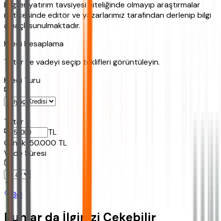
bilgiler yatırım tavsiyesi niteliğinde olmayıp araştırmalar
neticesinde editör ve yazarlarımız tarafından derlenip bilgi
amaçlı sunulmaktadır.
Kredi Hesaplama
Tutar ve vadeyi seçip teklifleri görüntüleyin.
Kredi Turu
Tutar
TL
Ornek:
50.000
TL
Vade Süresi
Bul
Bunlar da İlginizi Çekebilir