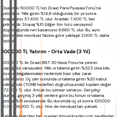
Diyelim ki 50.000 TL'nizi Ziraat Para Piyasası Fonu'na
yatırdınız. Yıllık getiri %14,8 olduğunda, bir yıl sonra
anaparanız 57.400 TL olur. Aradaki 7.400 TL faiz
gelirinizdir. Stopaj %10 (diğer fon türü varsayımı)
düşüldüğünde net kazancınız 6.660 TL olur. Bu, aynı
dönemdeki mevduat faizine göre yaklaşık 2.000 TL daha
fazladır.
100.000 TL Yatırım - Orta Vade (3 Yıl)
100.000 TL ile Ziraat BIST 30 Hisse Fonu'na yatırım
yaptığınızı varsayalım. Yıllık ortalama getiri %32,5 olsa bile,
piyasa dalgalanmaları nedeniyle bazı yıllar zarar
edebilirsiniz. Üç yılın sonunda ortalama getiri %20 kabul
edildiğinde (TCMB hedefleri doğrultusunda) toplam değer
172.800 TL olur. Ancak bu iyimser senaryo. Gerçekçi
olursak, geçmiş 3 yıllık verilere göre bu fonun ortalama
getirisi %18 seviyesinde. Bu durumda üç yıl sonra 100.000
TL'niz 166.000 TL olur. Yine de mevduattan yüksek.
Tabloda belirtilen faiz oranları ihtiyackredisi.com tarafından