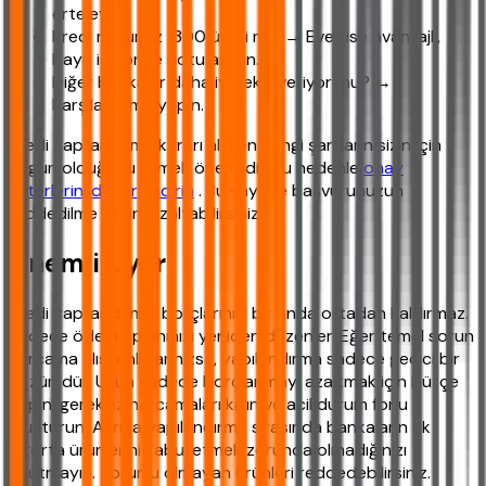
erteleyin.
Kredi notunuz 1300 üzeri mi? → Evet ise avantajlı,
Hayır ise önce notu artırın.
Diğer bankalar daha iyi teklif veriyor mu? →
Karşılaştırma yapın.
Kredi yapılandırma kararı alırken hangi şartların sizin için
uygun olduğunu bilmek önemlidir. Bu nedenle
onay
kriterlerini değerlendirin
. Bu sayede başvurunuzun
reddedilme riskini azaltabilirsiniz.
Önemli Uyarı
Kredi yapılandırma, borçlarınızı bir anda ortadan kaldırmaz.
Sadece ödeme planınızı yeniden düzenler. Eğer temel sorun
harcama alışkanlıklarınızsa, yapılandırma sadece geçici bir
çözümdür. Uzun vadede borçlanmayı azaltmak için bütçe
yapın, gereksiz harcamaları kısın ve acil durum fonu
oluşturun. Ayrıca yapılandırma sırasında bankaların ek
sigorta ürünlerini kabul etmek zorunda olmadığınızı
unutmayın. Zorunlu olmayan ürünleri reddedebilirsiniz.