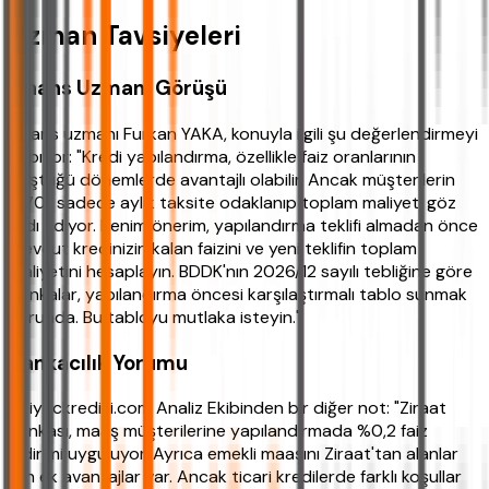
Uzman Tavsiyeleri
Finans Uzmanı Görüşü
Finans uzmanı Furkan YAKA, konuyla ilgili şu değerlendirmeyi
yapıyor: "Kredi yapılandırma, özellikle faiz oranlarının
düştüğü dönemlerde avantajlı olabilir. Ancak müşterilerin
%70'i sadece aylık taksite odaklanıp toplam maliyeti göz
ardı ediyor. Benim önerim, yapılandırma teklifi almadan önce
mevcut kredinizin kalan faizini ve yeni teklifin toplam
maliyetini hesaplayın. BDDK'nın 2026/12 sayılı tebliğine göre
bankalar, yapılandırma öncesi karşılaştırmalı tablo sunmak
zorunda. Bu tabloyu mutlaka isteyin."
Bankacılık Yorumu
ihtiyackredisi.com Analiz Ekibinden bir diğer not: "Ziraat
Bankası, maaş müşterilerine yapılandırmada %0,2 faiz
indirimi uyguluyor. Ayrıca emekli maaşını Ziraat'tan alanlar
için ek avantajlar var. Ancak ticari kredilerde farklı koşullar