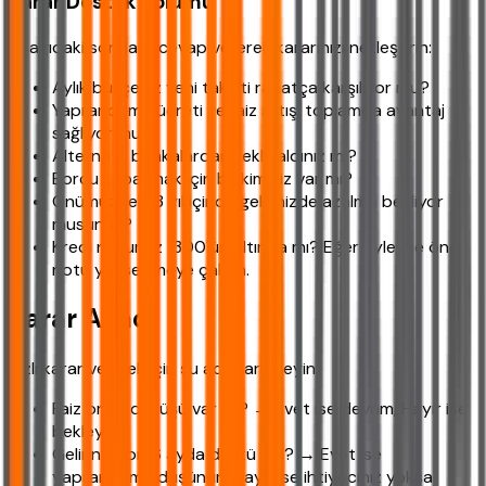
Karar Destek Bölümü
Aşağıdaki sorulara cevap vererek kararınızı netleştirin:
Aylık bütçeniz yeni taksiti rahatça karşılıyor mu?
Yapılandırma ücreti ve faiz artışı toplamda avantaj
sağlıyor mu?
Alternatif bankalardan teklif aldınız mı?
Borcu kapatmak için birikiminiz var mı?
Önümüzdeki 3 yıl içinde gelirinizde azalma bekliyor
musunuz?
Kredi notunuz 1300'ün altında mı? Eğer öyleyse önce
notu yükseltmeye çalışın.
Karar Ağacı
Hızlı karar vermek için şu adımları izleyin:
Faiz oranı düşüşü var mı? → Evet ise devam, Hayır ise
bekleyin.
Geliriniz son 6 ayda düştü mü? → Evet ise
yapılandırma düşünün, Hayır ise ihtiyacınız yoksa