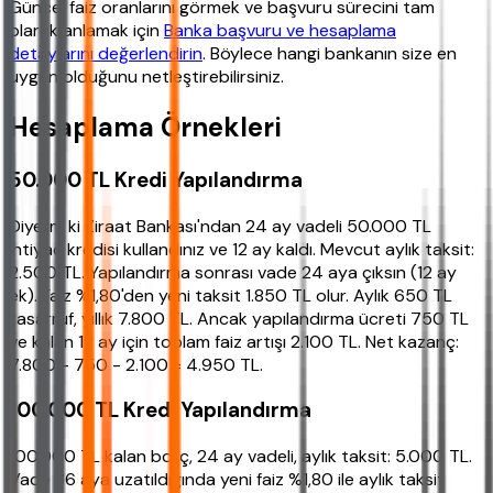
Güncel faiz oranlarını görmek ve başvuru sürecini tam
olarak anlamak için
Banka başvuru ve hesaplama
detaylarını değerlendirin
. Böylece hangi bankanın size en
uygun olduğunu netleştirebilirsiniz.
Hesaplama Örnekleri
50.000 TL Kredi Yapılandırma
Diyelim ki Ziraat Bankası'ndan 24 ay vadeli 50.000 TL
ihtiyaç kredisi kullandınız ve 12 ay kaldı. Mevcut aylık taksit:
2.500 TL. Yapılandırma sonrası vade 24 aya çıksın (12 ay
ek). Faiz %1,80'den yeni taksit 1.850 TL olur. Aylık 650 TL
tasarruf, yıllık 7.800 TL. Ancak yapılandırma ücreti 750 TL
ve kalan 12 ay için toplam faiz artışı 2.100 TL. Net kazanç:
7.800 - 750 - 2.100 = 4.950 TL.
100.000 TL Kredi Yapılandırma
100.000 TL kalan borç, 24 ay vadeli, aylık taksit: 5.000 TL.
Vade 36 aya uzatıldığında yeni faiz %1,80 ile aylık taksit