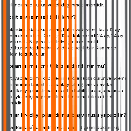
yapılandırmada uzun vadeli düşünmek önemlidir.
Taksit sayısı nasıl belirlenir?
Yapılandırmada taksit sayısı, kalan vadeye en fazla 12 ay
eklenerek belirlenir. Örneğin 12 ay kalan kredi 24 ay, 24 ay
kalan kredi 36 ay yapılabilir. Müşterinin tercihi
doğrultusunda daha kısa vade de seçilebilir. Kısa vade
toplam faizi düşürür.
Yapılandırma icra takibini durdurur mu?
Evet, yapılandırma kabul edilirse icra takibi durur ve ödeme
planı yeniden başlatılır. Ancak gecikmiş faiz ve avukat
masrafları yapılandırmaya dahil edilebilir. İcra aşamasında
bankayla iletişime geçerek yapılandırma talep etmek
önemlidir.
Kimler kredi yapılandırma başvurusu yapabilir?
Ziraat Bankası'nda aktif kredisi olan 18 yaşını doldurmuş