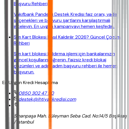
Başvuru Rehberi
Vakıfbank Pandemi Destek Kredisi faiz oranı, vade
seçenekleri ve başvuru şartlarını karşılaştırmalı
inceleyin. En uygun kampanyayı hemen keşfedin.
Sim Kart Blokesi Nasıl Kaldırılır 2026? Güncel Çözüm
Rehberi
Sim kart blokesi kaldırma işlemi için bankalarınızın
güncel koşullarını öğrenin. Faizsiz kredi blokaj
çözümleri ve adım adım başvuru rehberi ile hemen
başvurun.
En Uygun Kredi Hesaplama
0850 302 47 90
destek@ihtiyackredisi.com
Sinanpaşa Mah. Süleyman Seba Cad. No:14/5 Beşiktaş
/ İstanbul