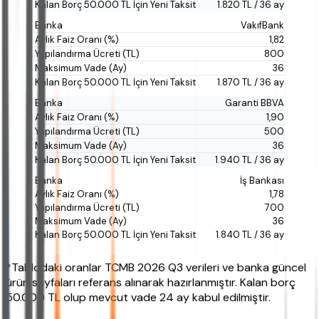
1.820 TL / 36 ay
VakıfBank
1,82
800
36
1.870 TL / 36 ay
Garanti BBVA
1,90
500
36
1.940 TL / 36 ay
İş Bankası
1,78
700
36
1.840 TL / 36 ay
*Tablodaki oranlar TCMB 2026 Q3 verileri ve banka güncel
ürün sayfaları referans alınarak hazırlanmıştır. Kalan borç
50.000 TL olup mevcut vade 24 ay kabul edilmiştir.