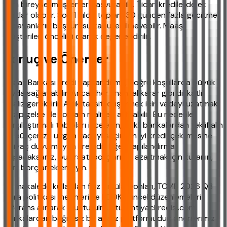
tüm bireysel müşteriler başvurabilir. Ticari kredilerde ek
şartlar olabilir. Son 1 yılda toplam 30 günden fazla gecikme
yaşayanların başvurusu kabul edilmeyebilir. Maaş
müşterileri öncelikli olarak değerlendirilir.
Sonuç ve Öneriler
Ziraat Bankası kredi yapılandırma, doğru koşullarda büyük
fayda sağlayabilir. Ancak her finansal karar gibi dikkatli
analiz gerektirir. Aylık taksiti düşürmek için vadeyi uzatmak
cazip gelse de toplam maliyeti artırabilir. Bu nedenle
karşılaştırmalı tabloları inceleyin, farklı bankalardan teklif alın
ve bütçenize uygun vadeyi seçin. En iyi kredi, çekilmesine
ihtiyaç duyulmayan kredidir. Eğer yapılandırma
yapacaksanız, bu fırsatı borçlarınızı azaltmak için kullanın,
yeni borçlar eklemeyin.
Bu makalede kullanılan faiz simülasyonları, TCMB 2026 Q3
para politikası metinleri ve BDDK güncel düzenlemeleri
referans alınarak oluşturulmuştur. ihtiyackredisi.com,
bankalardan bağımsız bir analiz platformudur; önerilerimiz