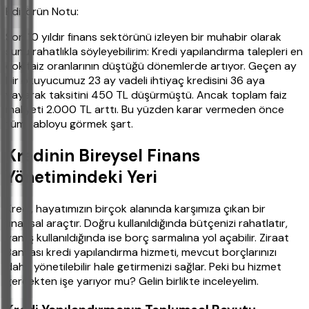
Editörün Notu:
Son 10 yıldır finans sektörünü izleyen bir muhabir olarak
şunu rahatlıkla söyleyebilirim: Kredi yapılandırma talepleri en
çok faiz oranlarının düştüğü dönemlerde artıyor. Geçen ay
bir okuyucumuz 23 ay vadeli ihtiyaç kredisini 36 aya
yayarak taksitini 450 TL düşürmüştü. Ancak toplam faiz
maliyeti 2.000 TL arttı. Bu yüzden karar vermeden önce
tüm tabloyu görmek şart.
Kredinin Bireysel Finans
Yönetimindeki Yeri
Kredi, hayatımızın birçok alanında karşımıza çıkan bir
finansal araçtır. Doğru kullanıldığında bütçenizi rahatlatır,
yanlış kullanıldığında ise borç sarmalına yol açabilir. Ziraat
Bankası kredi yapılandırma hizmeti, mevcut borçlarınızı
daha yönetilebilir hale getirmenizi sağlar. Peki bu hizmet
gerçekten işe yarıyor mu? Gelin birlikte inceleyelim.