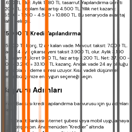
3.620 TL olur. Aylık 1.380 TL tasarruf. Yapılandırma ücreti
1.200 TL. Toplam faiz artışı 4.500 TL. Yıllık net kazanç:
16.560 - 1.200 - 4.500 = 10.860 TL. Bu senaryoda avantaj
daha belirgin.
75.000 TL Kredi Yapılandırma
75.000 TL borç, 12 ay kalan vade. Mevcut taksit: 7.000 TL.
Vade 24 aya çıkarsa yeni taksit 3.900 TL olur. Aylık 3.100
TL tasarruf. Ücret 900 TL, faiz artışı 3.200 TL. Net: 37.200 -
900 - 3.200 = 33.100 TL kazanç. Ancak vade 24 ay olduğu
için toplam ödeme süresi uzuyor. Kısa vadeli düşünmek
yerine bütçenize en uygun seçeneği seçin.
Başvuru Adımları
Ziraat Bankası kredi yapılandırma başvurusu için şu adımları
izleyin:
Ziraat Bankası internet şubesi veya mobil uygulamaya
giriş yapın. Ana menüden "Krediler" altında