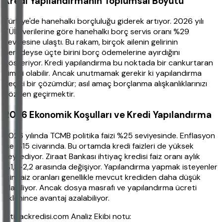
Kredi Yapılandırmanın Toplumsal Boyutu
Türkiye'de hanehalkı borçluluğu giderek artıyor. 2026 yılı
TÜİK verilerine göre hanehalkı borç servis oranı %29
seviyesine ulaştı. Bu rakam, birçok ailenin gelirinin
neredeyse üçte birini borç ödemelerine ayırdığını
gösteriyor. Kredi yapılandırma bu noktada bir cankurtaran
simidi olabilir. Ancak unutmamak gerekir ki yapılandırma
geçici bir çözümdür; asıl amaç borçlanma alışkanlıklarınızı
gözden geçirmektir.
2026 Ekonomik Koşulları ve Kredi Yapılandırma
2026 yılında TCMB politika faizi %25 seviyesinde. Enflasyon
ise %15 civarında. Bu ortamda kredi faizleri de yüksek
seyrediyor. Ziraat Bankası ihtiyaç kredisi faiz oranı aylık
%1,8-2,2 arasında değişiyor. Yapılandırma yapmak isteyenler
için faiz oranları genellikle mevcut krediden daha düşük
olabiliyor. Ancak dosya masrafı ve yapılandırma ücreti
eklenince avantaj azalabiliyor.
ihtiyackredisi.com Analiz Ekibi notu: