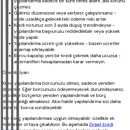
yapılandırma sadece bir süre nefes aldırır, asıl sorunu
çözmez.
Geliriniz düzensizse veya serbest çalışıyorsanız -
vade uzadıkça gelecekteki ödeme riski artar.
Kredi notunuz son 3 ayda düşüş trendindeyse -
yapılandırma başvurusu reddedilebilir veya yüksek
faizle yapılır.
Yapılandırma ücreti çok yüksekse - bazen ücretler
avantajı sıfırlayabilir.
Borcu kapatıp yeni bir kredi çekmek daha ucuzsa -
alternatifleri hesaplamadan karar vermeyin.
Önemli Uyarı:
Kredi yapılandırma borcunuzu silmez, sadece yeniden
düzenler. Eğer borcunuzu ödeyemeyecek durumdaysanız,
öncelikle bütçenizi yeniden yapılandırmalı ve borç
danışmanlığı almalısınız. Aksi halde yapılandırma sizi daha
derin bir borca sürükleyebilir.
Her borç yapılandırması uygun olmayabilir; özellikle ek
maliyetler ortaya çıkabiliyor. Bu aşamada
Ziraat kredi