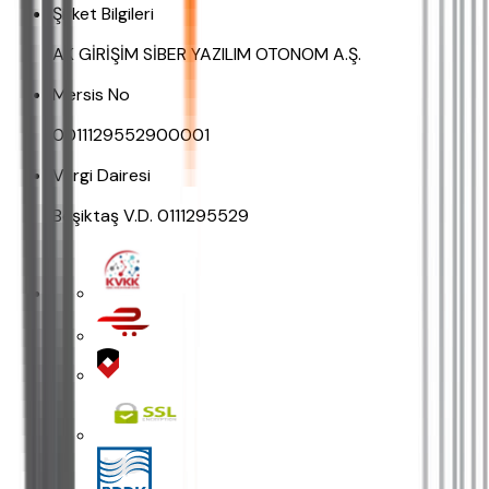
Şirket Bilgileri
AK GİRİŞİM SİBER YAZILIM OTONOM A.Ş.
Mersis No
0011129552900001
Vergi Dairesi
Beşiktaş V.D. 0111295529