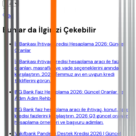
Bul
Bunlar da İlginizi Çekebilir
İş Bankası İhtiyaç Kredisi Hesaplama 2026: Güncel
Oranlar
İş Bankası ihtiyaç kredisi hesaplama aracı ile faiz
oranları, masraflar ve vade seçeneklerini anında
karşılaştırın. 2026 Temmuz ayı en uygun kredi
tekliflerini görün.
ING Bank Faiz Hesaplama 2026: Güncel Oranlar ve
Adım Adım Rehber
ING Bank faiz hesaplama aracı ile ihtiyaç, konut, taşıt
kredisi faizlerini karşılaştırın. 2026 Q3 güncel oranları,
hesaplama örnekleri ve başvuru adımları.
Vakıfbank Pandemi Destek Kredisi 2026 | Güncel