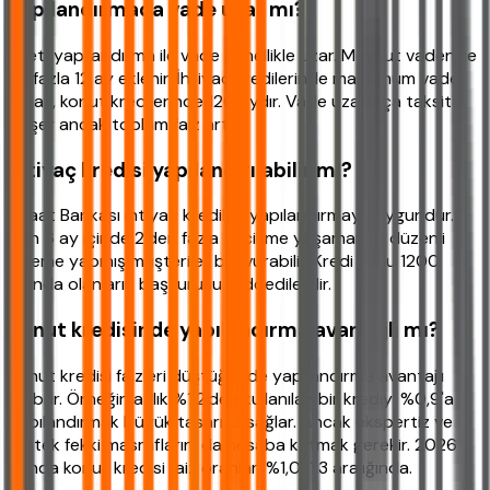
Yapılandırmada vade uzar mı?
Evet, yapılandırma ile vade genellikle uzar. Mevcut vadenize
en fazla 12 ay eklenir. İhtiyaç kredilerinde maksimum vade
36 ay, konut kredilerinde 120 aydır. Vade uzadıkça taksit
düşer ancak toplam faiz artar.
İhtiyaç kredisi yapılandırılabilir mi?
Ziraat Bankası ihtiyaç kredileri yapılandırmaya uygundur.
Son 6 ay içinde 2'den fazla gecikme yaşamamış, düzenli
ödeme yapmış müşteriler başvurabilir. Kredi notu 1200
altında olanların başvurusu reddedilebilir.
Konut kredisinde yapılandırma avantajlı mı?
Konut kredisi faizleri düştüğünde yapılandırma avantajlı
olabilir. Örneğin aylık %1,2'den kullanılan bir krediyi %0,9'a
yapılandırmak büyük tasarruf sağlar. Ancak ekspertiz ve
ipotek fekki masraflarını da hesaba katmak gerekir. 2026
yılında konut kredisi faiz oranları %1,0-1,3 aralığında.