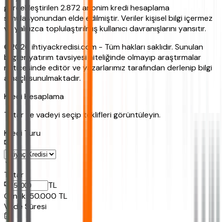
gerçekleştirilen 2.872 anonim kredi hesaplama
simülasyonundan elde edilmiştir. Veriler kişisel bilgi içermez
ve yalnızca toplulaştırılmış kullanıcı davranışlarını yansıtır.
©2026 ihtiyackredisi.com - Tüm hakları saklıdır. Sunulan
bilgiler yatırım tavsiyesi niteliğinde olmayıp araştırmalar
neticesinde editör ve yazarlarımız tarafından derlenip bilgi
amaçlı sunulmaktadır.
Kredi Hesaplama
Tutar ve vadeyi seçip teklifleri görüntüleyin.
Kredi Turu
Tutar
TL
Ornek:
50.000
TL
Vade Süresi