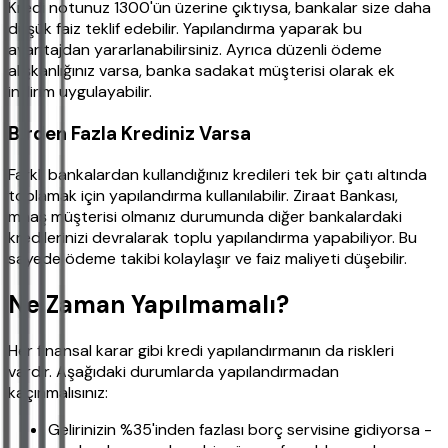
Kredi notunuz 1300'ün üzerine çıktıysa, bankalar size daha
düşük faiz teklif edebilir. Yapılandırma yaparak bu
avantajdan yararlanabilirsiniz. Ayrıca düzenli ödeme
alışkanlığınız varsa, banka sadakat müşterisi olarak ek
indirim uygulayabilir.
Birden Fazla Krediniz Varsa
Farklı bankalardan kullandığınız kredileri tek bir çatı altında
toplamak için yapılandırma kullanılabilir. Ziraat Bankası,
maaş müşterisi olmanız durumunda diğer bankalardaki
kredilerinizi devralarak toplu yapılandırma yapabiliyor. Bu
sayede ödeme takibi kolaylaşır ve faiz maliyeti düşebilir.
Ne Zaman Yapılmamalı?
Her finansal karar gibi kredi yapılandırmanın da riskleri
vardır. Aşağıdaki durumlarda yapılandırmadan
kaçınmalısınız:
Gelirinizin %35'inden fazlası borç servisine gidiyorsa -