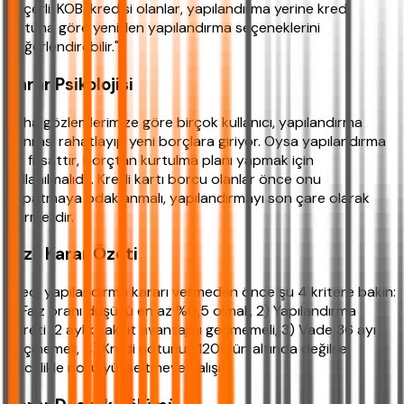
geçerli. KOBİ kredisi olanlar, yapılandırma yerine kredi
notuna göre yeniden yapılandırma seçeneklerini
değerlendirebilir."
Karar Psikolojisi
Saha gözlemlerimize göre birçok kullanıcı, yapılandırma
sonrası rahatlayıp yeni borçlara giriyor. Oysa yapılandırma
bir fırsattır, borçtan kurtulma planı yapmak için
kullanılmalıdır. Kredi kartı borcu olanlar önce onu
kapatmaya odaklanmalı, yapılandırmayı son çare olarak
görmelidir.
Hızlı Karar Özeti
Kredi yapılandırma kararı vermeden önce şu 4 kritere bakın:
1) Faiz oranı düşüşü en az %0,5 olmalı, 2) Yapılandırma
ücreti 12 aylık taksit avantajını geçmemeli, 3) Vade 36 ayı
geçmemeli, 4) Kredi notunuz 1200'ün altında değilse
öncelikle notu yükseltmeye çalışın.