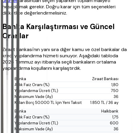
ürünleri
arasından seçim yaparken toplam maliyeti
hesaplamak gerekir. Doğru karar için tüm seçenekleri
dikkatlice değerlendirmelisiniz.
Banka Karşılaştırması ve Güncel
Oranlar
Ziraat Bankası'nın yanı sıra diğer kamu ve özel bankalar da
kredi yapılandırma hizmeti sunuyor. Aşağıdaki tabloda
2026 Temmuz ayı itibarıyla seçili bankaların ortalama
yapılandırma koşullarını karşılaştırdık.
Ziraat Bankası
1,80
750
36
1.850 TL / 36 ay
Halkbank
1,75
600
36