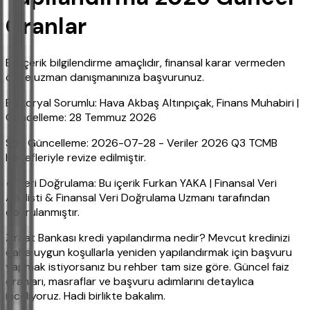
Oranlar
Bu içerik bilgilendirme amaçlıdır, finansal karar vermeden
önce uzman danışmanınıza başvurunuz.
Editoryal Sorumlu: Hava Akbaş Altınpıçak, Finans Muhabiri |
Güncelleme: 28 Temmuz 2026
Son Güncelleme: 2026-07-28 - Veriler 2026 Q3 TCMB
hedefleriyle revize edilmiştir.
✔ Veri Doğrulama: Bu içerik Furkan YAKA | Finansal Veri
Analisti & Finansal Veri Doğrulama Uzmanı tarafından
doğrulanmıştır.
Ziraat Bankası kredi yapılandırma nedir? Mevcut kredinizi
daha uygun koşullarla yeniden yapılandırmak için başvuru
yapmak istiyorsanız bu rehber tam size göre. Güncel faiz
oranları, masraflar ve başvuru adımlarını detaylıca
inceliyoruz. Hadi birlikte bakalım.