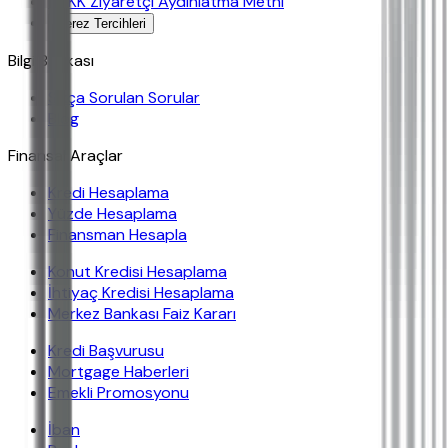
KVKK Ziyaretçi Aydınlatma Metni
Çerez Tercihleri
Bilgi Bankası
Sıkça Sorulan Sorular
Blog
Finansal Araçlar
Kredi Hesaplama
Yüzde Hesaplama
Finansman Hesapla
Konut Kredisi Hesaplama
İhtiyaç Kredisi Hesaplama
Merkez Bankası Faiz Kararı
Kredi Başvurusu
Mortgage Haberleri
Emekli Promosyonu
İban