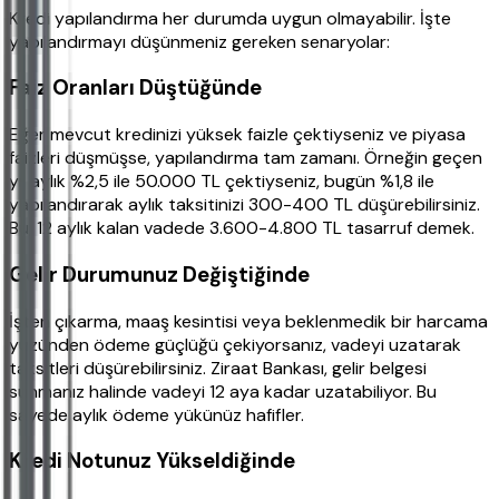
Kredi yapılandırma her durumda uygun olmayabilir. İşte
yapılandırmayı düşünmeniz gereken senaryolar:
Faiz Oranları Düştüğünde
Eğer mevcut kredinizi yüksek faizle çektiyseniz ve piyasa
faizleri düşmüşse, yapılandırma tam zamanı. Örneğin geçen
yıl aylık %2,5 ile 50.000 TL çektiyseniz, bugün %1,8 ile
yapılandırarak aylık taksitinizi 300-400 TL düşürebilirsiniz.
Bu, 12 aylık kalan vadede 3.600-4.800 TL tasarruf demek.
Gelir Durumunuz Değiştiğinde
İşten çıkarma, maaş kesintisi veya beklenmedik bir harcama
yüzünden ödeme güçlüğü çekiyorsanız, vadeyi uzatarak
taksitleri düşürebilirsiniz. Ziraat Bankası, gelir belgesi
sunmanız halinde vadeyi 12 aya kadar uzatabiliyor. Bu
sayede aylık ödeme yükünüz hafifler.
Kredi Notunuz Yükseldiğinde