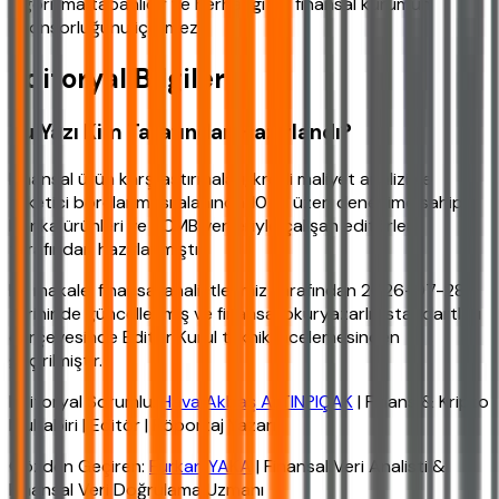
algoritma tabanlıdır ve herhangi bir finansal kurumun
sponsorluğunu içermez.
Editoryal Bilgiler
Bu Yazı Kim Tarafından Hazırlandı?
Finansal ürün karşılaştırmaları, kredi maliyet analizi ve
tüketici borçlanması alanında 10 yıl üzeri deneyime sahip,
banka ürünleri ve TCMB verileriyle çalışan editörler
tarafından hazırlanmıştır.
Bu makale, finansal analistlerimiz tarafından 2026-07-28
tarihinde güncellenmiş ve finansal okuryazarlık standartları
çerçevesinde Editör Kurul teknik incelemesinden
geçirilmiştir.
Editoryal Sorumlu:
Hava Akbaş ALTINPIÇAK
| Finans & Kripto
Muhabiri | Editör | Röportaj Yazarı
Gözden Geçiren:
Furkan YAKA
| Finansal Veri Analisti &
Finansal Veri Doğrulama Uzmanı