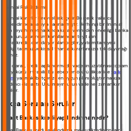
Finansal Risk Bildirimi:
Finansal kararlar bireysel risk içerir. Bu içerik yalnızca
bilgilendirme amacıyla hazırlanmıştır. Herhangi bir finansal
ürün veya hizmet hakkında karar vermeden önce ilgili banka
veya kuruluşun resmi kanallarından teyit alın.
ihtiyackredisi.com'da yer alan bilgiler, yatırım tavsiyesi
niteliği taşımaz ve kişisel finansal kararlarınızın tek dayanağı
olamaz.
Son olarak, kredi yapılandırmada vadenin uzatılması toplam
faiz yükünü artırabilir. Bu sebepten ötürü dikkatlice
vade
seçimi
yapmak, bütçenize en uygun planı oluşturmanıza
yardımcı olacaktır. Unutmayın, uzun vade her zaman karlı
değildir.
Sıkça Sorulan Sorular
Ziraat Bankası kredi yapılandırma nedir?
Ziraat Bankası kredi yapılandırma, mevcut kredinizin faiz