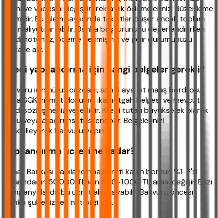
oranı ve vadesini değiştirerek aylık ödemelerinizi düzenleme
işlemidir. Bu işlem sayesinde taksitler düşer ancak toplam
faiz maliyeti artabilir. Banka başvurunuzu değerlendirirken
kredi notunuz, ödeme geçmişiniz ve gelir durumunuzu
dikkate alır.
Kredi yapılandırma için hangi belgeler gerekli?
Başvuru için nüfus cüzdanı, son 3 aya ait maaş bordrosu
veya SGK hizmet dökümü, ikametgah belgesi ve mevcut
kredi sözleşmeniz yeterlidir. Kredi tutarı büyükse ek olarak
tapu veya araç ruhsatı istenebilir. Belgelerinizi
güncelleyerek başvuru yapın.
Yapılandırma ücreti ne kadar?
Ziraat Bankası yapılandırma ücreti kalan borcun %1-2'si
civarındadır. 50.000 TL için 500-1.000 TL arası değişir. Bazı
kampanyalarda bu ücret alınmayabilir. Başvuru öncesi
banka şubenizden net bilgi alın.