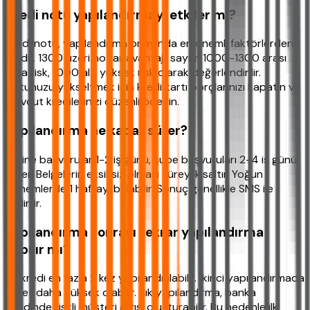
Kredi notu yapılandırmayı etkiler mi?
Kredi notu, yapılandırma onayında en önemli faktörlerden
biridir. 1300 üzeri notlar avantajlı sayılır. 1000-1300 arası
orta risk, 1000 altı yüksek risk olarak değerlendirilir.
Notunuzu yükseltmek için kredi kartı borçlarınızı kapatın ve
mevcut kredilerinizi düzenli ödeyin.
Yapılandırma ne kadar sürer?
Online başvurular 1-2 iş günü, şube başvuruları 2-4 iş günü
sürer. Belgelerin eksiksiz olması süreyi kısaltır. Yoğun
dönemlerde 1 haftayı bulabilir. Sonuç genellikle SMS ile
bildirilir.
Yapılandırma sonrası tekrar yapılandırma
yapılır mı?
Bir kredi en fazla 2 kez yapılandırılabilir. İkinci yapılandırmada
ücret daha yüksek olabilir. Sık yapılandırma, banka
nezdinde riskli müşteri algısı oluşturabilir. Bu nedenle ilk