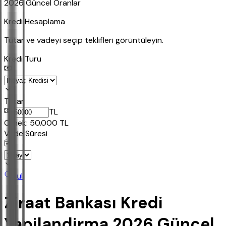
2026 Güncel Oranlar
Kredi Hesaplama
Tutar ve vadeyi seçip teklifleri görüntüleyin.
Kredi Turu
Tutar
TL
Ornek:
50.000
TL
Vade Süresi
Bul
Ziraat Bankası Kredi
Yapilandirma 2026 Güncel