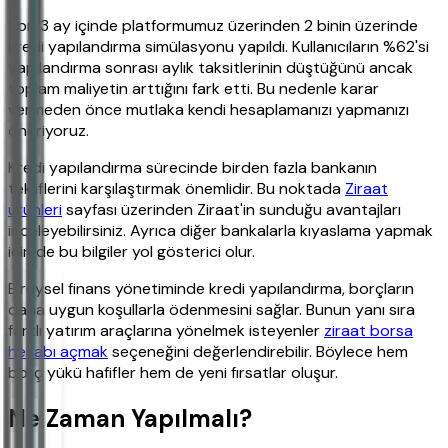
Son 3 ay içinde platformumuz üzerinden 2 binin üzerinde
kredi yapılandırma simülasyonu yapıldı. Kullanıcıların %62'si
yapılandırma sonrası aylık taksitlerinin düştüğünü ancak
toplam maliyetin arttığını fark etti. Bu nedenle karar
vermeden önce mutlaka kendi hesaplamanızı yapmanızı
öneriyoruz.
Kredi yapılandırma sürecinde birden fazla bankanın
tekliflerini karşılaştırmak önemlidir. Bu noktada
Ziraat
ürünleri
sayfası üzerinden Ziraat'in sunduğu avantajları
inceleyebilirsiniz. Ayrıca diğer bankalarla kıyaslama yapmak
için de bu bilgiler yol gösterici olur.
Bireysel finans yönetiminde kredi yapılandırma, borçların
daha uygun koşullarla ödenmesini sağlar. Bunun yanı sıra
farklı yatırım araçlarına yönelmek isteyenler
ziraat borsa
hesabı açmak
seçeneğini değerlendirebilir. Böylece hem
borç yükü hafifler hem de yeni fırsatlar oluşur.
Ne Zaman Yapılmalı?