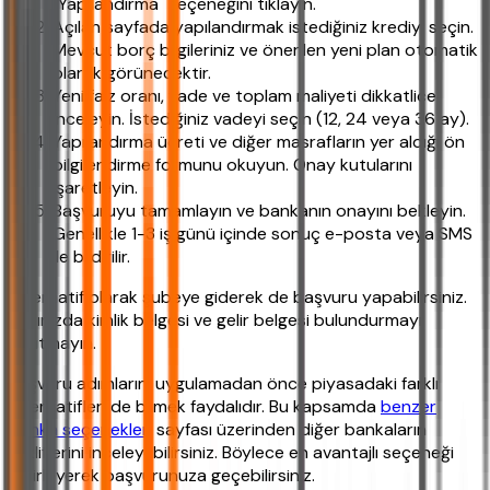
"Yapılandırma" seçeneğini tıklayın.
Açılan sayfada yapılandırmak istediğiniz krediyi seçin.
Mevcut borç bilgileriniz ve önerilen yeni plan otomatik
olarak görünecektir.
Yeni faiz oranı, vade ve toplam maliyeti dikkatlice
inceleyin. İstediğiniz vadeyi seçin (12, 24 veya 36 ay).
Yapılandırma ücreti ve diğer masrafların yer aldığı ön
bilgilendirme formunu okuyun. Onay kutularını
işaretleyin.
Başvuruyu tamamlayın ve bankanın onayını bekleyin.
Genellikle 1-3 iş günü içinde sonuç e-posta veya SMS
ile bildirilir.
Alternatif olarak şubeye giderek de başvuru yapabilirsiniz.
Yanınızda kimlik belgesi ve gelir belgesi bulundurmayı
unutmayın.
Başvuru adımlarını uygulamadan önce piyasadaki farklı
alternatifleri de bilmek faydalıdır. Bu kapsamda
benzer
banka seçenekleri
sayfası üzerinden diğer bankaların
tekliflerini inceleyebilirsiniz. Böylece en avantajlı seçeneği
belirleyerek başvurunuza geçebilirsiniz.