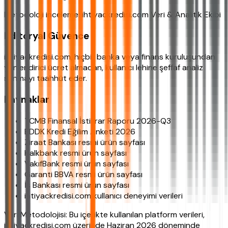
Metodoloji inceleme: ihtiyackredisi.com Veri & Analitik Ekibi
Editoryal Güvence
ihtiyackredisi.com, hiçbir banka veya finans kuruluşundan
yönlendirici ücret almadan, kullanıcı lehine şeffaf analiz
sunmayı taahhüt eder.
Kaynaklar
TCMB Finansal İstikrar Raporu 2026-Q3
BDDK Kredi Eğilim Anketi 2026
Ziraat Bankası resmi ürün sayfası
Halkbank resmi ürün sayfası
VakıfBank resmi ürün sayfası
Garanti BBVA resmi ürün sayfası
İş Bankası resmi ürün sayfası
ihtiyackredisi.com kullanıcı deneyimi verileri
Veri Metodolojisi: Bu içerikte kullanılan platform verileri,
ihtiyackredisi.com üzerinde Haziran 2026 döneminde