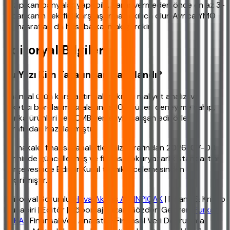
cazip kampanyalar yapabilir. Karar vermeden önce en az 3-
4 bankanın teklifini karşılaştırmak akıllıca olur. Ayrıca YMO
ve masrafları da hesaba katmak gerekir.
Editoryal Bilgiler
Bu Yazı Kim Tarafından Hazırlandı?
Finansal ürün karşılaştırmaları, kredi maliyet analizi ve
tüketici borçlanması alanında 10 yıl üzeri deneyime sahip,
banka ürünleri ve TCMB verileriyle çalışan editörler
tarafından hazırlanmıştır.
Bu makale, finansal analistlerimiz tarafından 2026-07-04
tarihinde güncellenmiş ve finansal okuryazarlık standartları
çerçevesinde Editör Kurul teknik incelemesinden
geçirilmiştir.
Editoryal Sorumlu:
Hava Akbaş ALTINPIÇAK
| Finans & Kripto
Muhabiri | Editör | Röportaj Yazarı Gözden Geçiren:
Furkan
YAKA
| Finansal Veri Analisti & Finansal Veri Doğrulama