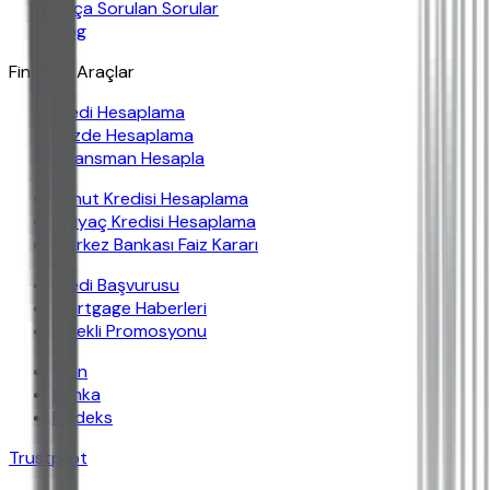
Sıkça Sorulan Sorular
Blog
Finansal Araçlar
Kredi Hesaplama
Yüzde Hesaplama
Finansman Hesapla
Konut Kredisi Hesaplama
İhtiyaç Kredisi Hesaplama
Merkez Bankası Faiz Kararı
Kredi Başvurusu
Mortgage Haberleri
Emekli Promosyonu
İban
Banka
Findeks
Trustpilot