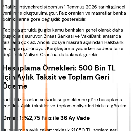
*Tablo, ihtiyackredisi.com'un 1 Temmuz 2026 tarihli güncel
verileriyle oluşturulmuştur. Faiz oranları ve masraflar banka
politikalarına göre değişiklik gösterebilir.
Tabloda görüldüğü gibi kamu bankaları genel olarak daha
düşük faiz sunuyor. Ziraat Bankası ve VakıfBank arasında
faiz farkı çok az. Ancak dosya masrafı açısından Halkbank
en uygun görünüyor. Karşılaştırma yaparken sadece faize
değil, Yıllık Maliyet Oranı'na da bakmak gerekir.
Hesaplama Örnekleri: 500 Bin TL
İçin Aylık Taksit ve Toplam Geri
Ödeme
Farklı faiz oranları ve vade seçeneklerine göre hesaplama
yapalım. Aylık taksitler ve toplam maliyetleri birlikte görelim.
Örnek 1: %2,75 Faiz ile 36 Ay Vade
Bu durumda aylık taksit yaklaşık 21.850 TL, toplam geri