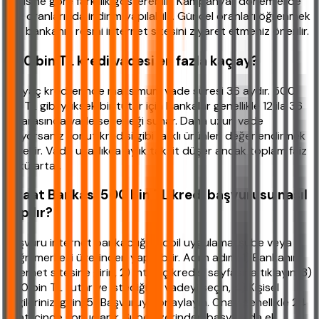
ilişkisine göre farklılık gösterebilir. Kampanyalı dönemlerde
faiz oranlarında indirim yapılabilir. Güncel oranları öğrenmek
için bankanın resmi internet sitesini ziyaret etmeniz önerilir.
500 bin TL kredi vadesi en fazla kaç ay?
İhtiyaç kredilerinde maksimum vade süresi 36 aydır. 500
bin TL gibi yüksek bir tutar için bankalar genellikle 12 ila 36
ay arasında vade seçeneği sunar. Daha uzun vade
istiyorsanız konut kredisi gibi farklı ürünleri değerlendirmek
gerekir. Vade uzadıkça aylık taksit düşer ancak toplam faiz
yükü artar.
Ziraat Bankası 500 bin TL kredi başvurusu nasıl
yapılır?
Başvuru internet bankacılığı, mobil uygulama, şube veya
çağrı merkezi üzerinden yapılabilir. Adım adım: 1) Bankanın
internet sitesine girin, 2) İhtiyaç kredisi sayfasına tıklayın, 3)
500 bin TL tutar ve istediğiniz vadeyi seçin, 4) Kişisel
bilgilerinizi girin, 5) Başvuruyu onaylayın. Onay genellikle 24
saat içinde sonuçlanır. Şube üzerinden başvuruda ek