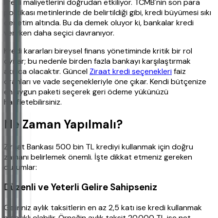
kredi maliyetlerini doğrudan etkiliyor. TCMB'nin son para
politikası metinlerinde de belirtildiği gibi, kredi büyümesi sıkı
denetim altında. Bu da demek oluyor ki, bankalar kredi
verirken daha seçici davranıyor.
Kredi kararları bireysel finans yönetiminde kritik bir rol
oynar; bu nedenle birden fazla bankayı karşılaştırmak
akıllıca olacaktır. Güncel
Ziraat kredi seçenekleri
faiz
oranları ve vade seçenekleriyle öne çıkar. Kendi bütçenize
en uygun paketi seçerek geri ödeme yükünüzü
hafifletebilirsiniz.
Ne Zaman Yapılmalı?
Ziraat Bankası 500 bin TL krediyi kullanmak için doğru
zamanı belirlemek önemli. İşte dikkat etmeniz gereken
durumlar:
Düzenli ve Yeterli Gelire Sahipseniz
Geliriniz aylık taksitlerin en az 2,5 katı ise kredi kullanmak
mantıklı olabilir. Örneğin aylık taksit 20.000 TL ise net