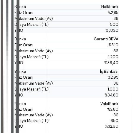
Halkbank
%2,85
36
500
%33,20
Garanti BBVA
%3,10
36
1.200
%36,40
İş Bankası
%2,95
36
1.000
%34,80
VakıfBank
%2,80
36
650
%32,90