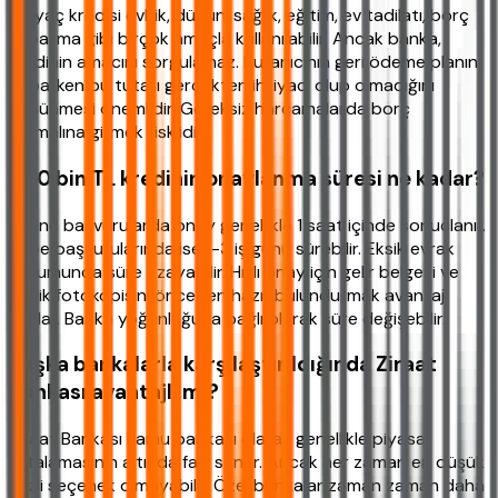
İhtiyaç kredisi evlilik, düğün, sağlık, eğitim, ev tadilatı, borç
kapatma gibi birçok amaçla kullanılabilir. Ancak banka,
kredinin amacını sorgulamaz. Kullanıcının geri ödeme planını
yaparken bu tutarı gerçekten ihtiyacı olup olmadığını
düşünmesi önemlidir. Gereksiz harcamalarda borç
sarmalına girmek risklidir.
500 bin TL kredinin onaylanma süresi ne kadar?
Online başvurularda onay genellikle 1 saat içinde sonuçlanır.
Şube başvurularında ise 1-3 iş günü sürebilir. Eksik evrak
durumunda süre uzayabilir. Hızlı onay için gelir belgesi ve
kimlik fotokopisini önceden hazır bulundurmak avantaj
sağlar. Banka yoğunluğuna bağlı olarak süre değişebilir.
Başka bankalarla karşılaştırıldığında Ziraat
Bankası avantajlı mı?
Ziraat Bankası kamu bankası olarak genellikle piyasa
ortalamasının altında faiz sunar. Ancak her zaman en düşük
faizli seçenek olmayabilir. Özel bankalar zaman zaman daha