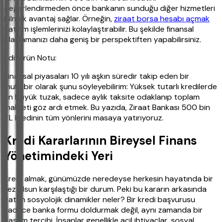
değerlendirmeden önce bankanın sunduğu diğer hizmetleri
bilmek avantaj sağlar. Örneğin,
ziraat borsa hesabı açmak
yatırım işlemlerinizi kolaylaştırabilir. Bu şekilde finansal
planlamanızı daha geniş bir perspektiften yapabilirsiniz.
Editörün Notu:
Finansal piyasaları 10 yılı aşkın süredir takip eden bir
muhabir olarak şunu söyleyebilirim: Yüksek tutarlı kredilerde
en büyük tuzak, sadece aylık taksite odaklanıp toplam
maliyeti göz ardı etmek. Bu yazıda, Ziraat Bankası 500 bin
TL kredinin tüm yönlerini masaya yatırıyoruz.
Kredi Kararlarının Bireysel Finans
Yönetimindeki Yeri
Kredi almak, günümüzde neredeyse herkesin hayatında bir
kez olsun karşılaştığı bir durum. Peki bu kararın arkasında
yatan sosyolojik dinamikler neler? Bir kredi başvurusu
sadece banka formu doldurmak değil, aynı zamanda bir
yaşam tercihi. İnsanlar genellikle acil ihtiyaçlar, sosyal