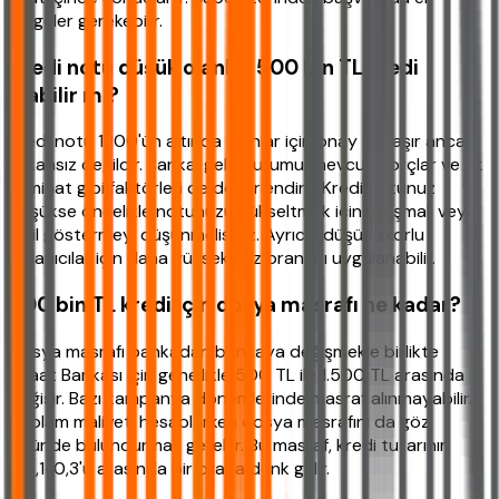
belgeler gerekebilir.
Kredi notu düşük olanlar 500 bin TL kredi
alabilir mi?
Kredi notu 1200'ün altında olanlar için onay zorlaşır ancak
imkansız değildir. Banka, gelir durumu, mevcut borçlar ve ek
teminat gibi faktörleri de değerlendirir. Kredi notunuz
düşükse öncelikle notunuzu yükseltmek için çalışmalı veya
kefil göstermeyi düşünmelisiniz. Ayrıca, düşük skorlu
kullanıcılar için daha yüksek faiz oranları uygulanabilir.
500 bin TL kredi için dosya masrafı ne kadar?
Dosya masrafı bankadan bankaya değişmekle birlikte
Ziraat Bankası için genellikle 500 TL ile 1.500 TL arasında
değişir. Bazı kampanya dönemlerinde masraf alınmayabilir.
Toplam maliyeti hesaplarken dosya masrafını da göz
önünde bulundurmak gerekir. Bu masraf, kredi tutarının
%0,1-0,3'ü arasında bir orana denk gelir.