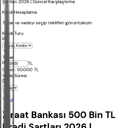
Şartları 2026 | Güncel Karşılaştırma
Kredi Hesaplama
Tutar ve vadeyi seçip teklifleri görüntüleyin.
Kredi Turu
Tutar
TL
Ornek:
50.000
TL
Vade Süresi
Bul
Ziraat Bankası 500 Bin TL
Kredi Şartları 2026 |