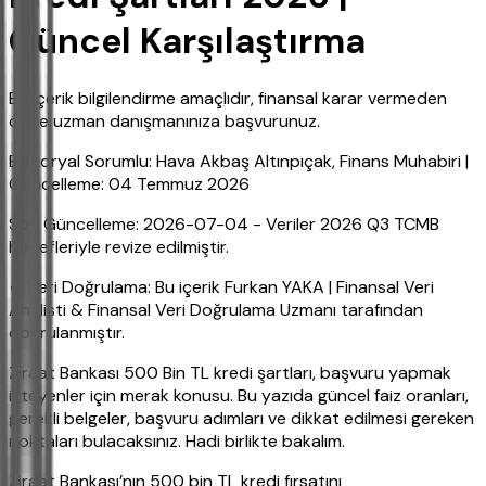
Güncel Karşılaştırma
Bu içerik bilgilendirme amaçlıdır, finansal karar vermeden
önce uzman danışmanınıza başvurunuz.
Editoryal Sorumlu: Hava Akbaş Altınpıçak, Finans Muhabiri |
Güncelleme: 04 Temmuz 2026
Son Güncelleme: 2026-07-04 - Veriler 2026 Q3 TCMB
hedefleriyle revize edilmiştir.
✔ Veri Doğrulama: Bu içerik Furkan YAKA | Finansal Veri
Analisti & Finansal Veri Doğrulama Uzmanı tarafından
doğrulanmıştır.
Ziraat Bankası 500 Bin TL kredi şartları, başvuru yapmak
isteyenler için merak konusu. Bu yazıda güncel faiz oranları,
gerekli belgeler, başvuru adımları ve dikkat edilmesi gereken
noktaları bulacaksınız. Hadi birlikte bakalım.
Ziraat Bankası’nın 500 bin TL kredi fırsatını