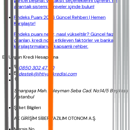
güncel peşinat ve taksit seçeneklerini öğrenin. En
avantajlı sistemi saniyeler içinde bulun!
Findeks Puanı 2026 Güncel Rehberi | Hemen
Karşılaştır!
Findeks puanı nedir, nasıl yükseltilir? Güncel faiz
oranları, kredi notu etkileyen faktörler ve banka
karşılaştırmalarıyla kapsamlı rehber.
En Uygun Kredi Hesaplama
0850 302 47 90
destek@ihtiyackredisi.com
Sinanpaşa Mah. Süleyman Seba Cad. No:14/5 Beşiktaş
/ İstanbul
Şirket Bilgileri
AK GİRİŞİM SİBER YAZILIM OTONOM A.Ş.
Mersis No