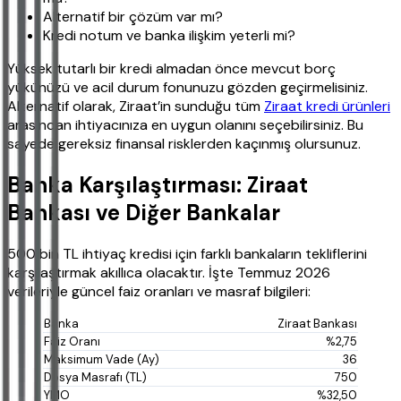
Alternatif bir çözüm var mı?
Kredi notum ve banka ilişkim yeterli mi?
Yüksek tutarlı bir kredi almadan önce mevcut borç
yükünüzü ve acil durum fonunuzu gözden geçirmelisiniz.
Alternatif olarak, Ziraat’in sunduğu tüm
Ziraat kredi ürünleri
arasından ihtiyacınıza en uygun olanını seçebilirsiniz. Bu
sayede gereksiz finansal risklerden kaçınmış olursunuz.
Banka Karşılaştırması: Ziraat
Bankası ve Diğer Bankalar
500 bin TL ihtiyaç kredisi için farklı bankaların tekliflerini
karşılaştırmak akıllıca olacaktır. İşte Temmuz 2026
verileriyle güncel faiz oranları ve masraf bilgileri:
Ziraat Bankası
%2,75
36
750
%32,50