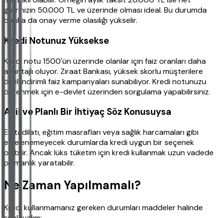
gelirinizin 50.000 TL ve üzerinde olması ideal. Bu durumda
banka da onay verme olasılığı yükselir.
Kredi Notunuz Yüksekse
Kredi notu 1500'ün üzerinde olanlar için faiz oranları daha
avantajlı oluyor. Ziraat Bankası, yüksek skorlu müşterilere
özel indirimli faiz kampanyaları sunabiliyor. Kredi notunuzu
öğrenmek için e-devlet üzerinden sorgulama yapabilirsiniz.
Acil ve Planlı Bir İhtiyaç Söz Konusuysa
Ev tadilatı, eğitim masrafları veya sağlık harcamaları gibi
ertelenemeyecek durumlarda kredi uygun bir seçenek
olabilir. Ancak lüks tüketim için kredi kullanmak uzun vadede
pişmanlık yaratabilir.
Ne Zaman Yapılmamalı?
Kredi kullanmamanız gereken durumları maddeler halinde
sıralayalım: