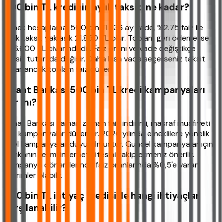
500 bin TL kredinin aylık taksiti ne kadar?
Örnek hesaplama: 500 bin TL, 36 ay vade, %2.75 faiz ile
aylık taksit yaklaşık 21.850 TL olur. Toplam geri ödeme ise
786.600 TL civarındadır. Faiz oranı ve vade değiştikçe
taksit tutarı da değişir. Daha kısa vade seçerseniz taksit
artar ancak toplam faiz düşer.
Ziraat Bankası 500 bin TL kredi kampanyaları
var mı?
Ziraat Bankası zaman zaman faiz indirimi, masraf muafiyeti
gibi kampanyalar düzenler. 2026 yılında emeklilere yönelik
özel kampanyalar duyurulmuştur. Güncel kampanyalar için
bankanın resmi internet sitesini takip etmeniz önerilir.
Kampanya dönemlerinde faiz oranlarında %0,5'e varan
indirimler olabilir.
500 bin TL ihtiyaç kredisi ile hangi ihtiyaçlar
karşılanabilir?