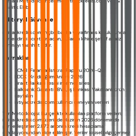
Uzmanı Metodoloji inceleme: ihtiyackredisi.com Veri &
Analitik Ekibi
Editoryal Güvence
ihtiyackredisi.com, hiçbir banka veya finans kuruluşundan
yönlendirici ücret almadan, kullanıcı lehine şeffaf analiz
sunmayı taahhüt eder.
Kaynaklar
TCMB “Finansal İstikrar Raporu 2026-Q3”
BDDK “Kredi Eğilim Anketi 2026”
Ziraat Bankası resmi internet sitesi
Halkbank, Garanti BBVA, İş Bankası, VakıfBank ürün
sayfaları
ihtiyackredisi.com kullanıcı deneyimi verileri
Veri Metodolojisi: Bu içerikte kullanılan platform verileri,
ihtiyackredisi.com üzerinde Haziran 2026 döneminde
gerçekleştirilen 2.872 anonim kredi hesaplama
simülasyonundan elde edilmiştir. Veriler kişisel bilgi içermez