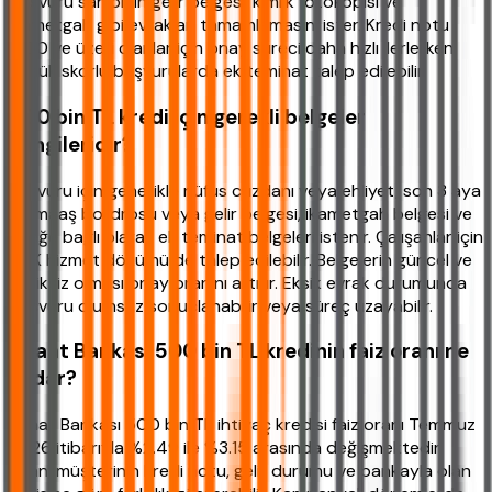
başvuru sahibinin gelir belgesi, kimlik fotokopisi ve
ikametgah gibi evrakları tamamlamasını ister. Kredi notu
1200 ve üzeri olanlar için onay süreci daha hızlı ilerlerken,
düşük skorlu başvurularda ek teminat talep edilebilir.
500 bin TL kredi için gerekli belgeler
hangileridir?
Başvuru için genellikle nüfus cüzdanı veya ehliyet, son 3 aya
ait maaş bordrosu veya gelir belgesi, ikametgah belgesi ve
isteğe bağlı olarak ek teminat belgeleri istenir. Çalışanlar için
SGK hizmet dökümü de talep edilebilir. Belgelerin güncel ve
eksiksiz olması onay oranını artırır. Eksik evrak durumunda
başvuru olumsuz sonuçlanabilir veya süreç uzayabilir.
Ziraat Bankası 500 bin TL kredinin faiz oranı ne
kadar?
Ziraat Bankası 500 bin TL ihtiyaç kredisi faiz oranı Temmuz
2026 itibarıyla %2.49 ile %3.15 arasında değişmektedir.
Oran, müşterinin kredi notu, gelir durumu ve bankayla olan