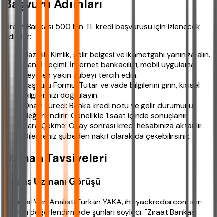
Başvuru Adımları
Ziraat Bankası 500 bin TL kredi başvurusu için izlenecek
adımlar:
Hazırlık: Kimlik, gelir belgesi ve ikametgahı yanınıza alın.
Kanal Seçimi: İnternet bankacılığı, mobil uygulama
veya en yakın şubeyi tercih edin.
Başvuru Formu: Tutar ve vade bilgilerini girin, kişisel
bilgilerinizi doğrulayın.
Onay Süreci: Banka kredi notu ve gelir durumunu
değerlendirir. Genellikle 1 saat içinde sonuçlanır.
Para Çekme: Onay sonrası kredi hesabınıza aktarılır.
Dilerseniz şubeden nakit olarak da çekebilirsiniz.
Uzman Tavsiyeleri
Finans Uzmanı Görüşü
Finansal Veri Analisti Furkan YAKA, ihtiyackredisi.com için
yaptığı değerlendirmede şunları söyledi: "Ziraat Bankası