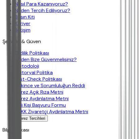
Nasıl Para Kazanıyoruz?
Neden Tercih Ediliyoruz?
Basın Kiti
Kariyer
İletişim
Şeffaflık & Güven
Gizlilik Politikası
Neden Bize Güvenmelisiniz?
Metodoloji
Editoryal Politika
Fast-Check Politikası
Çekince ve Sorumluluğun Reddi
Çerez Açık Rıza Metni
Çerez Aydınlatma Metni
İlgili Kişi Başvuru Formu
KVKK Ziyaretçi Aydınlatma Metni
Çerez Tercihleri
Bilgi Bankası