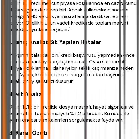
500 bin TL kredi, mevcut piyasa koşullarında en cazip kamu
bankası seçeneklerinden biri. Ancak kullanıcıların sadece
faize değil, YMO ve dosya masraflarına da dikkat etmesi
gerekiyor. Özellikle uzun vadeli kredilerde toplam maliyet
farkı ciddi boyutlara ulaşabilir."
Davranış Analizi: Sık Yapılan Hatalar
En yaygın hatalardan biri, kredi başvurusu yapmadan önce
birden fazla bankayı karşılaştırmamak. Oysa sadece bir
bankaya odaklanmak, daha iyi bir teklifi kaçırmanıza neden
olabilir. Ayrıca, kredi notunuzu sorgulamadan başvuru
yapmak, onay şansınızı düşürür.
Maliyet Analizi
500 bin TL'lik bir kredide dosya masrafı, hayat sigortası ve
diğer ücretler toplam maliyeti %1-2 artırabilir. Bu nedenle
başvuru öncesi tüm kalemleri sorgulamakta fayda var.
Hızlı Karar Özeti