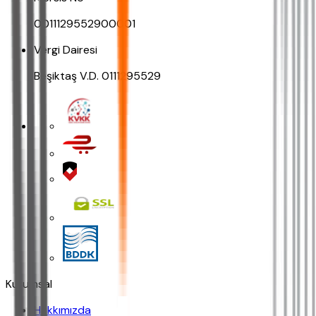
0011129552900001
Vergi Dairesi
Beşiktaş V.D. 0111295529
Kurumsal
Hakkımızda