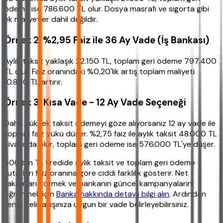
ödeme ise 786.600 TL olur. Dosya masrafı ve sigorta gibi
ek maliyetler dahil değildir.
Örnek 2: %2,95 Faiz ile 36 Ay Vade (İş Bankası)
Aylık taksit yaklaşık 22.150 TL, toplam geri ödeme 797.400
TL olur. Faiz oranındaki %0,20'lik artış toplam maliyeti
10.800 TL artırır.
Örnek 3: Kısa Vade - 12 Ay Vade Seçeneği
Daha yüksek taksit ödemeyi göze alıyorsanız 12 ay vade ile
toplam faiz yükü düşer. %2,75 faiz ile aylık taksit 48.000 TL
civarında olur, toplam geri ödeme ise 576.000 TL'ye düşer.
500 bin TL kredide aylık taksit ve toplam geri ödeme
tutarları faiz oranına göre ciddi farklılık gösterir. Net
rakamları görmek ve bankanın güncel kampanyalarını
öğrenmek için
Banka hakkında detaylı bilgi alın
. Ardından
kendi gelir akışınıza uygun bir vade belirleyebilirsiniz.