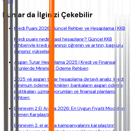
Bul
Bunlar da İlginizi Çekebilir
Kredi Puanı 2026: Güncel Rehber ve Hesaplama | KKB
Kredi puanı nedir, nasıl hesaplanır? Güncel KKB
rehberiyle kredi puanınızı öğrenin ve artırın, başvuru
şansınız yükselsin.
Asgari Tutar Hesaplama 2025 | Kredi ve Finansal
Ürünlerde Minimum Ödeme Rehberi
2025 yılı asgari tutar hesaplama detaylı analiz, kredi
minimum ödeme teknikleri, bankaların asgari ödeme
politikaları, uzman yorumları ve finansal planlama
rehberi.
Eminevim 2 El Araba 2026: En Uygun Fiyatlı Modelleri
Hemen Karşılaştır!
Eminevim 2. el araba kampanyalarını karşılaştırın,