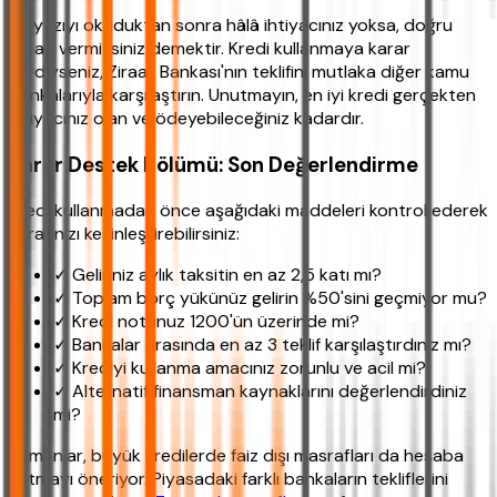
Bu yazıyı okuduktan sonra hâlâ ihtiyacınız yoksa, doğru
kararı vermişsiniz demektir. Kredi kullanmaya karar
verdiyseniz, Ziraat Bankası'nın teklifini mutlaka diğer kamu
bankalarıyla karşılaştırın. Unutmayın, en iyi kredi gerçekten
ihtiyacınız olan ve ödeyebileceğiniz kadardır.
Karar Destek Bölümü: Son Değerlendirme
Kredi kullanmadan önce aşağıdaki maddeleri kontrol ederek
kararınızı kesinleştirebilirsiniz:
✓ Geliriniz aylık taksitin en az 2,5 katı mı?
✓ Toplam borç yükünüz gelirin %50'sini geçmiyor mu?
✓ Kredi notunuz 1200'ün üzerinde mi?
✓ Bankalar arasında en az 3 teklif karşılaştırdınız mı?
✓ Krediyi kullanma amacınız zorunlu ve acil mi?
✓ Alternatif finansman kaynaklarını değerlendirdiniz
mi?
Uzmanlar, büyük kredilerde faiz dışı masrafları da hesaba
katmayı öneriyor. Piyasadaki farklı bankaların tekliflerini