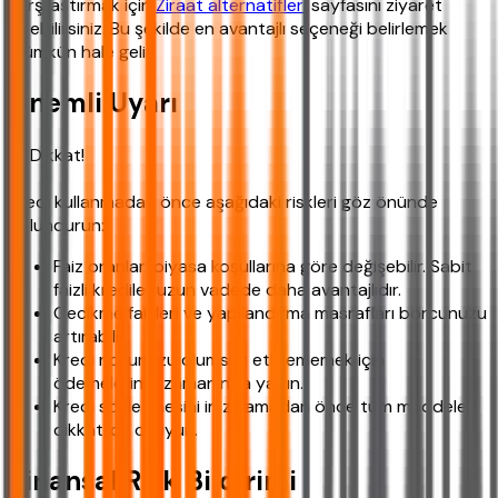
karşılaştırmak için
Ziraat alternatifleri
sayfasını ziyaret
edebilirsiniz. Bu şekilde en avantajlı seçeneği belirlemek
mümkün hale gelir.
Önemli Uyarı
⚠️ Dikkat!
Kredi kullanmadan önce aşağıdaki riskleri göz önünde
bulundurun:
Faiz oranları piyasa koşullarına göre değişebilir. Sabit
faizli krediler uzun vadede daha avantajlıdır.
Gecikme faizleri ve yapılandırma masrafları borcunuzu
artırabilir.
Kredi notunuzu olumsuz etkilememek için
ödemelerinizi zamanında yapın.
Kredi sözleşmesini imzalamadan önce tüm maddeleri
dikkatlice okuyun.
Finansal Risk Bildirimi