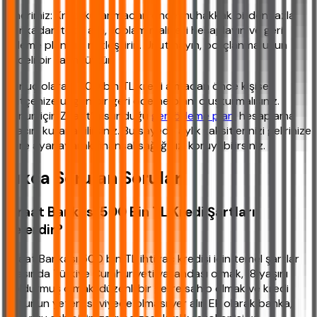
Önerimiz: Kredi kullanmadan önce muhakkak birden fazla
bankadan teklif alın, toplam maliyeti hesaplayın ve geri
ödeme planınızı netleştirin. Unutmayın, borçlanma uzun
vadeli bir taahhüttür.
Sonuç olarak, 500 bin TL kredi almadan önce kişisel
bütçenize uygun bir geri ödeme planı oluşturmalısınız.
Bunun için Ziraat’in sunduğu
geri ödeme planı
hesaplama
aracını kullanabilirsiniz. Bu sayede aylık taksitlerinizi gelirinize
göre ayarlayarak finansal sağlığınızı koruyabilirsiniz.
Sıkça Sorulan Sorular
Ziraat Bankası 500 Bin TL Kredi Şartları
nelerdir?
Ziraat Bankası 500 bin TL ihtiyaç kredisi için temel şartlar
arasında Türkiye Cumhuriyeti vatandaşı olmak, 18 yaşını
doldurmuş olmak, düzenli bir gelire sahip olmak ve kredi
notunun yeterli seviyede olması yer alır. Ek olarak banka,