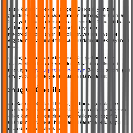
Finansal kararlar bireysel risk içerir. Bu içerik yalnızca
bilgilendirme amacıyla hazırlanmıştır. Herhangi bir finansal
ürün veya hizmet hakkında karar vermeden önce ilgili banka
veya kuruluşun resmi kanallarından teyit alın.
ihtiyackredisi.com'da yer alan bilgiler, yatırım tavsiyesi
niteliği taşımaz ve kişisel finansal kararlarınızın tek dayanağı
olamaz.
Kredi başvurusu yapmadan önce tüm şartları ve faiz
oranlarını dikkatlice değerlendirin. Mevcut koşulları net
görmek için
başvuru şartlarını inceleyin
. Böylece sürpriz geri
ödeme yükümlülükleriyle karşılaşma riskiniz azalır.
Sonuç ve Öneriler
Ziraat Bankası 500 bin TL kredi, şartları uygun olan ve
gerçekten ihtiyacı olan kullanıcılar için mantıklı bir seçenek.
Özellikle kamu bankası olması nedeniyle rekabetçi faiz
oranları sunuyor. Ancak her finansal kararda olduğu gibi
burada da dikkatli olmak şart.