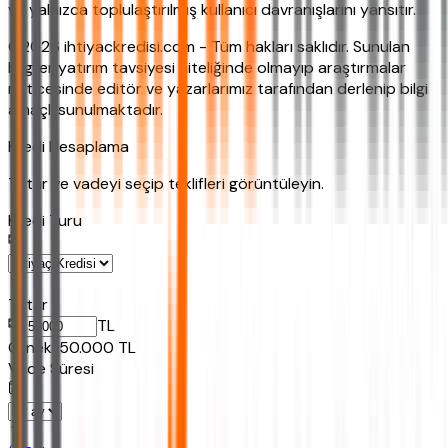
ve yalnızca toplulaştırılmış kullanıcı davranışlarını yansıtır.
©2026 ihtiyackredisi.com - Tüm hakları saklıdır. Sunulan
bilgiler yatırım tavsiyesi niteliğinde olmayıp araştırmalar
neticesinde editör ve yazarlarımız tarafından derlenip bilgi
amaçlı sunulmaktadır.
Kredi Hesaplama
Tutar ve vadeyi seçip teklifleri görüntüleyin.
Kredi Turu
Tutar
TL
Ornek:
50.000
TL
Vade Süresi