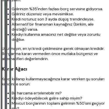
Gelirinizin %35'inden fazlası borç servisine gidiyorsa.
Geliriniz düzensiz veya mevsimlikse.
Kredi notunuz son 3 ayda düşüş trendindeyse.
Alternatif bir finansman kaynağınız (birikim, aile
desteği) varsa.
Krediyi kullanma amacınız net değilse veya zorunlu
değilse.
Unutmayın, en iyi kredi çekilmesine gerek olmayan kredidir.
Borçlanma kararı vermeden önce mutlaka bütçenizi ve
alternatifleri değerlendirin.
Karar Ağacı
Kredi kullanıp kullanmayacağınıza karar verirken şu soruları
kendinize sorun:
Bu harcama ertelenebilir mi?
Krediyi ödeyebilecek gelire sahip miyim?
Mevcut borçlarımın toplamı gelirimin %50'sini geçiyor
mu?