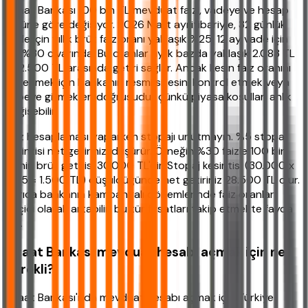
Ziraat Bankası 100 bin TL mevduat faizi, vadeye ve hesap
türüne göre değişiyor. 2026 Mart ayı itibariyle, 32 günlük
vade için yıllık brüt faiz oranı yaklaşık %25, 12 ay vade için
ise %30 civarında. Bu oranlar aylık bazda yaklaşık 2.083 TL
ile 2.500 TL arasında getiri sağlar. Ancak kesin faiz oranını
öğrenmek için bankanın resmi sitesini kontrol etmek veya
şubeye gitmek en doğrusudur çünkü piyasa koşulları anlık
değişebilir.
Faiz hesaplaması yaparken stopajı unutmayın. %5 stopaj
kesintisi net getirinizi düşürür. Örneğin %30 faizle 100 bin
TL'nin brüt getirisi 30.000 TL'dir. Stopaj kesintisi (30.000 x
0.05 = 1.500 TL) düşüldüğünde net getiriniz 28.500 TL olur.
Ayrıca bankanın kampanyalı dönemlerinde faiz oranları
geçici olarak artabilir, bu tür fırsatları takip etmekte fayda
var.
Ziraat Bankası mevduat hesabı açmak için ne
gerekli?
Ziraat Bankası'nda mevduat hesabı açmak için Türkiye