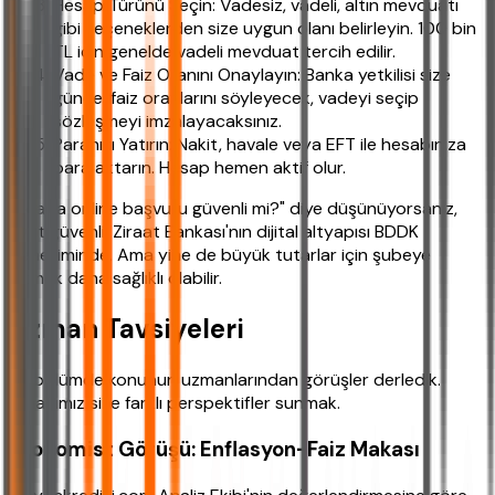
Hesap Türünü Seçin: Vadesiz, vadeli, altın mevduatı
gibi seçeneklerden size uygun olanı belirleyin. 100 bin
TL için genelde vadeli mevduat tercih edilir.
Vade ve Faiz Oranını Onaylayın: Banka yetkilisi size
güncel faiz oranlarını söyleyecek, vadeyi seçip
sözleşmeyi imzalayacaksınız.
Paranızı Yatırın: Nakit, havale veya EFT ile hesabınıza
para aktarın. Hesap hemen aktif olur.
"Acaba online başvuru güvenli mi?" diye düşünüyorsanız,
evet güvenli. Ziraat Bankası'nın dijital altyapısı BDDK
denetiminde. Ama yine de büyük tutarlar için şubeye
gitmek daha sağlıklı olabilir.
Uzman Tavsiyeleri
Bu bölümde konunun uzmanlarından görüşler derledik.
Amacımız size farklı perspektifler sunmak.
Ekonomist Görüşü: Enflasyon-Faiz Makası