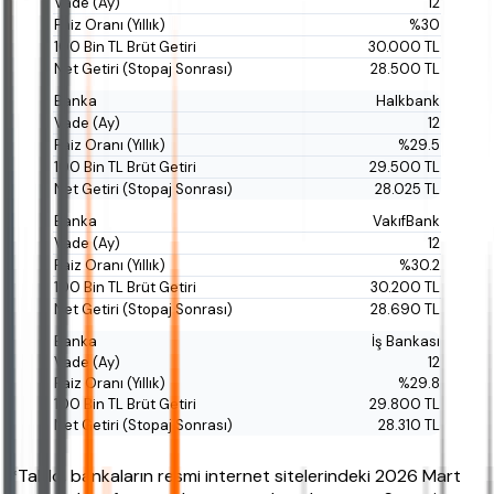
12
%30
30.000 TL
28.500 TL
Halkbank
12
%29.5
29.500 TL
28.025 TL
VakıfBank
12
%30.2
30.200 TL
28.690 TL
İş Bankası
12
%29.8
29.800 TL
28.310 TL
*Tablo, bankaların resmi internet sitelerindeki 2026 Mart