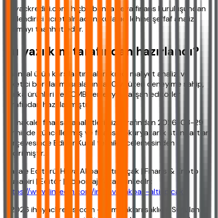
ihtiyackredisi.com, hiçbir banka veya finans kuruluşundan
yönlendirici ücret almadan, kullanıcı lehine şeffaf analiz
sunmayı taahhüt eder.
Bu yazı kim tarafından hazırlandı?
Finansal ürün karşılaştırmaları, kredi maliyet analizi ve
tüketici borçlanması alanında 10 yıl üzeri deneyime sahip,
banka ürünleri ve TCMB verileriyle çalışan editörler
tarafından hazırlanmıştır.
Bu makale, finansal analistlerimiz tarafından 2026-03-29
tarihinde güncellenmiş ve finansal okuryazarlık standartları
çerçevesinde Editör Kurul teknik incelemesinden
geçirilmiştir.
Makale Editörü: Hava Akbaş Altınpıçak | Finans & Kripto
Muhabiri | Editör | Röportaj Yazarı LinkedIn:
https://www.linkedin.com/in/hava-akbas-altinpicak/
©2026 ihtiyackredisi.com - Tüm hakları saklıdır. Sunulan