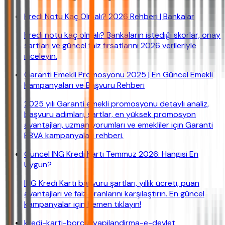
Kredi Notu Kaç Olmalı? 2026 Rehberi | Bankalar
Kredi notu kaç olmalı? Bankaların istediği skorlar, onay
şartları ve güncel faiz fırsatlarını 2026 verileriyle
inceleyin.
Garanti Emekli Promosyonu 2025 | En Güncel Emekli
Kampanyaları ve Başvuru Rehberi
2025 yılı Garanti emekli promosyonu detaylı analiz,
başvuru adımları, şartlar, en yüksek promosyon
avantajları, uzman yorumları ve emekliler için Garanti
BBVA kampanyaları rehberi.
Güncel ING Kredi Kartı Temmuz 2026: Hangisi En
Uygun?
ING Kredi Kartı başvuru şartları, yıllık ücreti, puan
avantajları ve faiz oranlarını karşılaştırın. En güncel
kampanyalar için hemen tıklayın!
kredi-karti-borcu-yapilandirma-e-devlet