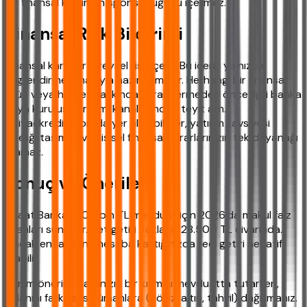
bir finansal kurumun sponsorluğunu içermez.
Finansal Risk Bildirimi
Finansal kararlar bireysel risk içerir. Bu içerik yalnızca
bilgilendirme amacıyla hazırlanmıştır. Herhangi bir finansal
ürün veya hizmet hakkında karar vermeden önce İlgili banka
veya kuruluşun resmi kanallarından teyit alın.
ihtiyackredisi.com'da yer alan bilgiler, yatırım tavsiyesi
niteliği taşımaz ve kişisel finansal kararlarınızın tek dayanağı
olamaz.
Sonuç ve Öneriler
Ziraat Bankası 100 bin TL mevduat için 2026'da makul faiz
oranları sunuyor. Net getiri yaklaşık 28.500 TL civarında.
Ancak enflasyonu hesaba kattığınızda reel getiri negatif
olabilir.
Benim önerim, paranızın bir kısmını mevduatta tutarken,
kalanını farklı enstrümanlara (döviz, altın, tahvil) dağıtmanız.