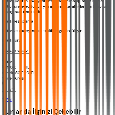
bilgiler yatırım tavsiyesi niteliğinde olmayıp araştırmalar
neticesinde editör ve yazarlarımız tarafından derlenip bilgi
amaçlı sunulmaktadır.
Kredi Hesaplama
Tutar ve vadeyi seçip teklifleri görüntüleyin.
Kredi Turu
Tutar
TL
Ornek:
50.000
TL
Vade Süresi
Bul
Bunlar da İlginizi Çekebilir