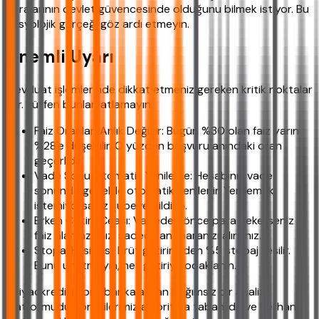
paralarının devlet güvencesinde olduğunu bilmek istiyor. Bu
sosyolojik gerçeği göz ardı etmeyin.
Önemli Uyarı
Mevduat işlemlerinde dikkat etmeniz gereken kritik noktalar
var. Lütfen bunları atlamayın.
Faiz Oranları Anlık Değişir: Bugün %30 olan faiz yarın
%28'e düşebilir. O yüzden başvuru anındaki oran
geçerlidir.
Vade Sonu Otomatik Yenileme: Hesabınız vade
sonunda genelde otomatik yenilenir. Yenilemek
istemiyorsanız şubeye bildirin.
Erken Çekim Ceası: Vadeden önce para çekerseniz
faiz alamazsınız, sadece anaparanızı alırsınız.
Stopaj Kesintisi: Brüt getirinizden %5 stopaj kesilir.
Bunu unutmayın, net getiriye odaklanın.
ihtiyackredisi.com, bankalardan bağımsız bir analiz
platformudur; önerilerimiz algoritma tabanlıdır ve herhangi