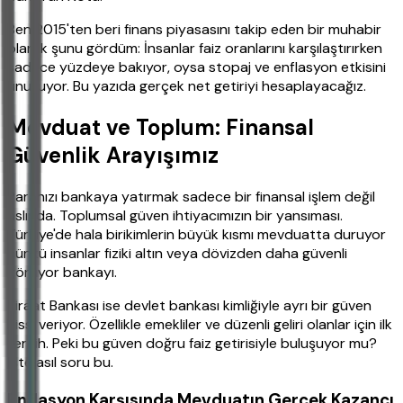
Ben 2015'ten beri finans piyasasını takip eden bir muhabir
olarak şunu gördüm: İnsanlar faiz oranlarını karşılaştırırken
sadece yüzdeye bakıyor, oysa stopaj ve enflasyon etkisini
unutuyor. Bu yazıda gerçek net getiriyi hesaplayacağız.
Mevduat ve Toplum: Finansal
Güvenlik Arayışımız
Paranızı bankaya yatırmak sadece bir finansal işlem değil
aslında. Toplumsal güven ihtiyacımızın bir yansıması.
Türkiye'de hala birikimlerin büyük kısmı mevduatta duruyor
çünkü insanlar fiziki altın veya dövizden daha güvenli
görüyor bankayı.
Ziraat Bankası ise devlet bankası kimliğiyle ayrı bir güven
hissi veriyor. Özellikle emekliler ve düzenli geliri olanlar için ilk
tercih. Peki bu güven doğru faiz getirisiyle buluşuyor mu?
İşte asıl soru bu.
Enflasyon Karşısında Mevduatın Gerçek Kazancı