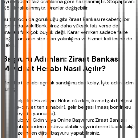
ayı mevduat faiz oranlarına göre hazırlanmıştır. Stopaj oranı
%5 olarak alınmıştır. Oranlar değişebilir.
Bu tabloda da görüldüğü gibi Ziraat Bankası rekabetçi bir
konumda. VakıfBank biraz daha yüksek faiz verse de
aradaki fark çok büyük değil. Karar verirken sadece faize
değil, bankanın size olan yakınlığına ve hizmet kalitesine de
bakın.
Başvuru Adımları: Ziraat Bankası
Mevduat Hesabı Nasıl Açılır?
Mevduat hesabı açmak sandığınızdan kolay. İşte adım adım
süreç:
Belgeleri Hazırlayın: Nüfus cüzdanı, ikametgah belgesi
(e-devlet'ten alınabilir), gelir belgesi (maaş bordrosu
veya beyanname).
Şubeye Gidin veya Online Başvurun: Ziraat Bankası
şubelerinden randevu alabilir veya internet bankacılığı
üzerinden dijital başvuru yapabilirsiniz.