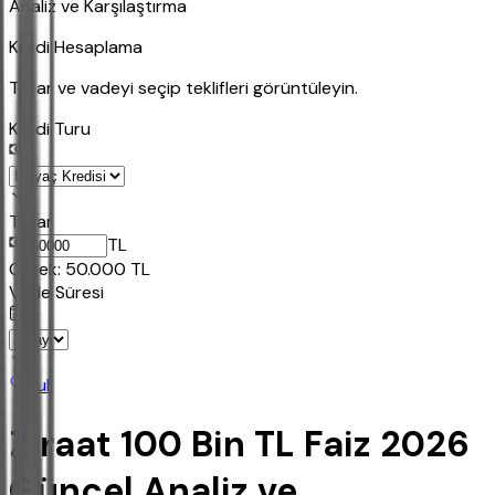
Analiz ve Karşılaştırma
Kredi Hesaplama
Tutar ve vadeyi seçip teklifleri görüntüleyin.
Kredi Turu
Tutar
TL
Ornek:
50.000
TL
Vade Süresi
Bul
Ziraat 100 Bin TL Faiz 2026
Güncel Analiz ve