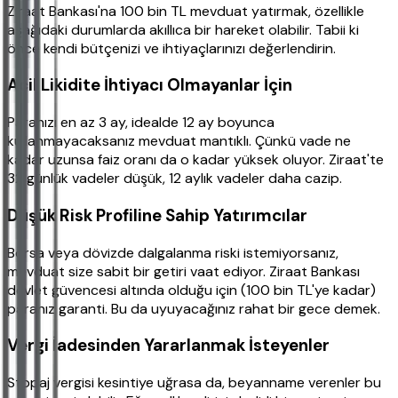
Ziraat Bankası'na 100 bin TL mevduat yatırmak, özellikle
aşağıdaki durumlarda akıllıca bir hareket olabilir. Tabii ki
önce kendi bütçenizi ve ihtiyaçlarınızı değerlendirin.
Acil Likidite İhtiyacı Olmayanlar İçin
Paranızı en az 3 ay, idealde 12 ay boyunca
kullanmayacaksanız mevduat mantıklı. Çünkü vade ne
kadar uzunsa faiz oranı da o kadar yüksek oluyor. Ziraat'te
32 günlük vadeler düşük, 12 aylık vadeler daha cazip.
Düşük Risk Profiline Sahip Yatırımcılar
Borsa veya dövizde dalgalanma riski istemiyorsanız,
mevduat size sabit bir getiri vaat ediyor. Ziraat Bankası
devlet güvencesi altında olduğu için (100 bin TL'ye kadar)
paranız garanti. Bu da uyuyacağınız rahat bir gece demek.
Vergi İadesinden Yararlanmak İsteyenler
Stopaj vergisi kesintiye uğrasa da, beyanname verenler bu