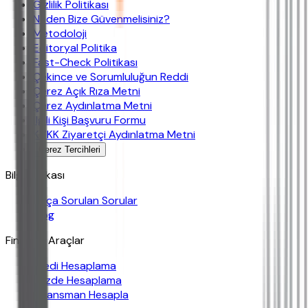
Gizlilik Politikası
Neden Bize Güvenmelisiniz?
Metodoloji
Editoryal Politika
Fast-Check Politikası
Çekince ve Sorumluluğun Reddi
Çerez Açık Rıza Metni
Çerez Aydınlatma Metni
İlgili Kişi Başvuru Formu
KVKK Ziyaretçi Aydınlatma Metni
Çerez Tercihleri
Bilgi Bankası
Sıkça Sorulan Sorular
Blog
Finansal Araçlar
Kredi Hesaplama
Yüzde Hesaplama
Finansman Hesapla