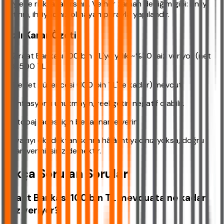
Böylece riski azaltırsınız. Ve her zaman dediğim gibi: En iyi
yatırım, ihtiyacınız olmayan parayla yapılandır.
Hızlı Karar Özeti
✔ Ziraat Bankası 100 bin TL'ye yıllık ~%30 faiz veriyor (net
~28.500 TL).
✔ Devlet güvencesi (100 bin TL'ye kadar) mevcut.
✔ Enflasyonu unutmayın, reel getiri negatif olabilir.
✔ Stopaj iadesi için beyanname verin.
Bu yazıyı okuduktan sonra hâlâ ihtiyacınız yoksa, doğru
kararı vermişsiniz demektir.
Sıkça Sorulan Sorular
Ziraat Bankası 100 bin TL mevduata ne kadar
faiz veriyor?