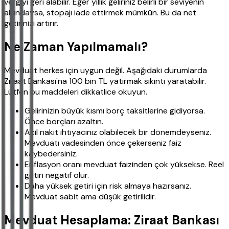
vergiyi geri alabilir. Eğer yıllık geliriniz belirli bir seviyenin
altındaysa, stopajı iade ettirmek mümkün. Bu da net
getirinizi artırır.
Ne Zaman Yapılmamalı?
Mevduat herkes için uygun değil. Aşağıdaki durumlarda
Ziraat Bankası'na 100 bin TL yatırmak sıkıntı yaratabilir.
Lütfen bu maddeleri dikkatlice okuyun.
Gelirinizin büyük kısmı borç taksitlerine gidiyorsa.
Önce borçları azaltın.
Acil nakit ihtiyacınız olabilecek bir dönemdeyseniz.
Mevduatı vadesinden önce çekerseniz faiz
kaybedersiniz.
Enflasyon oranı mevduat faizinden çok yüksekse. Reel
getiri negatif olur.
Daha yüksek getiri için risk almaya hazırsanız.
Mevduat sabit ama düşük getirilidir.
Mevduat Hesaplama: Ziraat Bankası