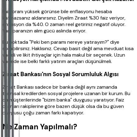
Faiz oranı yüksek görünse bile enflasyonu hesaba
katmazsanız aldanırsınız. Diyelim Ziraat %30 faiz veriyor,
enflasyon da %40. O zaman reel getiriniz negatif oluyor.
Yani paranızın alım gücü aslında eriyor.
Bu noktada "Peki ben paramı nereye yatırayım?" diye
sorabilirsiniz. Haklısınız. Cevap basit değil ama mevduat kısa
vadeli ve likit ihtiyaçlar için hala makul bir seçenek. Uzun
vadede ise belki farklı yatırım araçları düşünülmeli.
Ziraat Bankası'nın Sosyal Sorumluluk Algısı
Ziraat Bankası sadece bir banka değil aynı zamanda
tarımsal kredilerden sosyal projelere uzanan bir kurum. Bu
da müşterilerinde "bizim banka" duygusu yaratıyor. Faiz
oranları rakiplerine göre bazen düşük olsa da bu güven
duygusu çoğu zaman farkı kapatıyor.
Ne Zaman Yapılmalı?