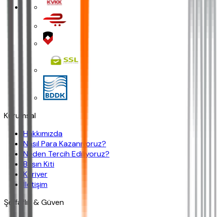
Kurumsal
Hakkımızda
Nasıl Para Kazanıyoruz?
Neden Tercih Ediliyoruz?
Basın Kiti
Kariyer
İletişim
Şeffaflık & Güven