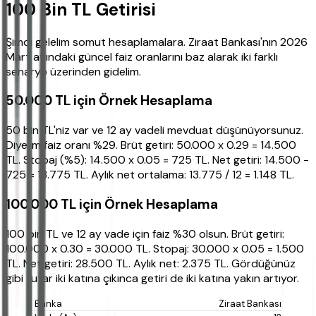
100 Bin TL Getirisi
Şimdi gelelim somut hesaplamalara. Ziraat Bankası'nın 2026
Mart ayındaki güncel faiz oranlarını baz alarak iki farklı
senaryo üzerinden gidelim.
50.000 TL için Örnek Hesaplama
50 bin TL'niz var ve 12 ay vadeli mevduat düşünüyorsunuz.
Diyelim faiz oranı %29. Brüt getiri: 50.000 x 0.29 = 14.500
TL. Stopaj (%5): 14.500 x 0.05 = 725 TL. Net getiri: 14.500 -
725 = 13.775 TL. Aylık net ortalama: 13.775 / 12 = 1.148 TL.
100.000 TL için Örnek Hesaplama
100 bin TL ve 12 ay vade için faiz %30 olsun. Brüt getiri:
100.000 x 0.30 = 30.000 TL. Stopaj: 30.000 x 0.05 = 1.500
TL. Net getiri: 28.500 TL. Aylık net: 2.375 TL. Gördüğünüz
gibi tutar iki katına çıkınca getiri de iki katına yakın artıyor.
Ziraat Bankası