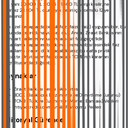
%5, yani 30.000 TL x 0.05 = 1.500 TL vergi kesilir, net
getiriniz 28.500 TL olur. Aylık getiri için formülü 12'ye
bölersiniz.
Bazı özel hesaplarda bileşik faiz (faizin faizi) uygulanabilir, bu
durumda getiri daha yüksek olur. Ancak Ziraat Bankası'nın
standart vadeli mevduatında basit faiz geçerlidir.
Hesaplama yaparken bankanın resmi web sitesindeki faiz
hesaplama aracını da kullanabilirsiniz, bu daha pratik
olacaktır. Unutmayın, faiz oranları TCMB'nin kararları
doğrultusunda değişebilir.
Kaynaklar
Ziraat Bankası Resmi Web Sitesi
BDDK (Bankacılık Düzenleme ve Denetleme Kurumu)
TCMB (Türkiye Cumhuriyet Merkez Bankası) Verileri
ihtiyackredisi.com Analiz Platformu Verileri
Editoryal Güvence