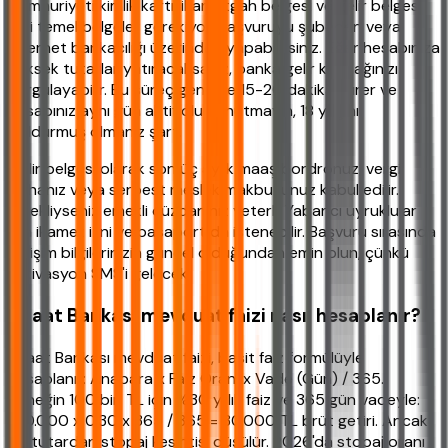
Cumhuriyeti kimlik kartı, ikametgah belgesi ve gelir belgesi
gibi temel belgeler gerekiyor. Başvuruyu şubeden veya
internet bankacılığı üzerinden yapabilirsiniz. Eğer hesabınıza
yüksek tutarlar yatıracaksanız, banka gelir kaynağınızı
sorgulayabilir. Bu süreç genelde 15-20 dakika sürer ve
hesabınız aynı gün aktif olur. Unutmayın, 18 yaşını
doldurmuş olmanız şart.
Gelir belgesi olarak son üç aylık maaş bordronuz, vergi
levhanız veya serbest meslek makbuzunuz kabul edilir.
Emekliyseniz emekli cüzdanınız yeterli. Yabancı uyruklular
için ikamet izni ve pasaport da istenebilir. Başvuru sırasında
iletişim bilgilerinizin güncel olduğundan emin olun, çünkü
aktivasyon SMS'i gelecek.
Ziraat Bankası mevduat faizi nasıl hesaplanır?
Ziraat Bankası mevduat faizi, basit faiz formülüyle
hesaplanır: Anapara x Faiz Oranı x Vade (Gün) / 365.
Örneğin 100 bin TL için %30 yıllık faiz ve 365 gün vadeyle:
100.000 x 0.30 x 365 / 365 = 30.000 TL brüt getiri. Ancak
bu tutardan stopaj kesintisi düşülür. 2026'da stopaj oranı