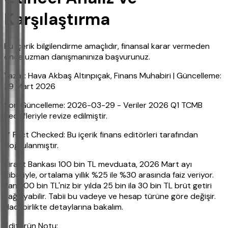
Karşılaştırma
Bu içerik bilgilendirme amaçlıdır, finansal karar vermeden
önce uzman danışmanınıza başvurunuz.
Yazar: Hava Akbaş Altınpıçak, Finans Muhabiri | Güncelleme:
29 Mart 2026
Son Güncelleme: 2026-03-29 - Veriler 2026 Q1 TCMB
hedefleriyle revize edilmiştir.
✔ Fact Checked: Bu içerik finans editörleri tarafından
doğrulanmıştır.
Ziraat Bankası 100 bin TL mevduata, 2026 Mart ayı
itibariyle, ortalama yıllık %25 ile %30 arasında faiz veriyor.
Yani 100 bin TL'niz bir yılda 25 bin ila 30 bin TL brüt getiri
sağlayabilir. Tabii bu vadeye ve hesap türüne göre değişir.
Hadi birlikte detaylarına bakalım.
Editörün Notu: