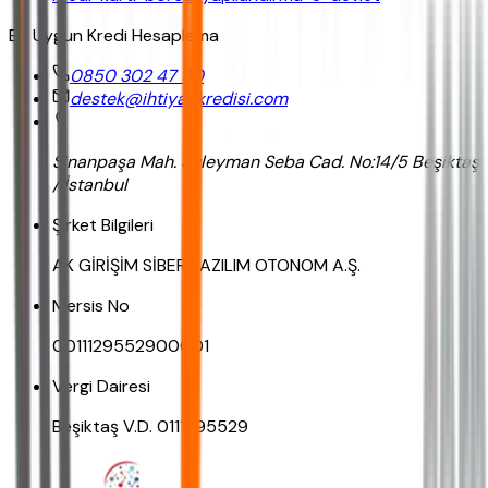
En Uygun Kredi Hesaplama
0850 302 47 90
destek@ihtiyackredisi.com
Sinanpaşa Mah. Süleyman Seba Cad. No:14/5 Beşiktaş
/ İstanbul
Şirket Bilgileri
AK GİRİŞİM SİBER YAZILIM OTONOM A.Ş.
Mersis No
0011129552900001
Vergi Dairesi
Beşiktaş V.D. 0111295529