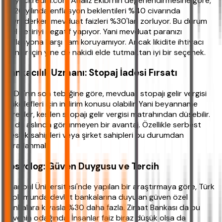
ihtiyackredisi.com Analiz Ekibi'nin değerlendirmesine göre,
2026 yılında enflasyon beklentileri %40 civarında
seyrederken mevduat faizleri %30'ları zorluyor. Bu durum
reel getiriyi negatif yapıyor. Yani mevduat paranızı
enflasyona karşı tam koruyamıyor. Ancak likidite ihtiyacı
olanlar için yine de nakidi elde tutmaktan iyi bir seçenek.
Bankacılık Uzmanı: Stopaj İadesi Fırsatı
BDDK'nın son tebliğine göre, mevduat stopajı gelir vergisi
mükellefleri için indirim konusu olabilir. Yani beyanname
verenler, kesilen stopajı gelir vergisi matrahından düşebilir.
Bu da aslında görünmeyen bir avantaj. Özellikle serbest
meslek sahipleri veya şirket sahipleri bu durumdan
yararlanmalı.
Sosyolog: Güven Duygusu ve Tercih
İstanbul Üniversitesi'nde yapılan bir araştırmaya göre, Türk
toplumunda devlet bankalarına duyulan güven özel
bankalara kıyasla %30 daha fazla. Ziraat Bankası da bu
güvenin odağında. İnsanlar faiz biraz düşük olsa da