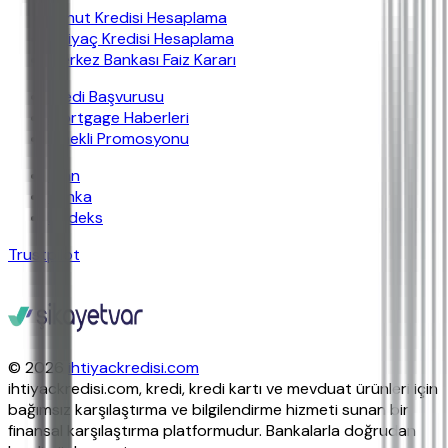
Konut Kredisi Hesaplama
İhtiyaç Kredisi Hesaplama
Merkez Bankası Faiz Kararı
Kredi Başvurusu
Mortgage Haberleri
Emekli Promosyonu
İban
Banka
Findeks
Trustpilot
© 2026
ihtiyackredisi.com
ihtiyackredisi.com, kredi, kredi kartı ve mevduat ürünleri için
bağımsız karşılaştırma ve bilgilendirme hizmeti sunan bir
finansal karşılaştırma platformudur. Bankalarla doğrudan