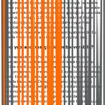
değiştirilmesidir. Bu sayede borçlu daha düşük taksitlerle
ödeme yapabilir veya toplam maliyeti azaltabilir. Genellikle
faiz oranları düştüğünde veya ödeme güçlüğü durumunda
başvurulur. Örneğin, %2.5 faizle çekilen bir kredi, faizler
%1.8’e düştüğünde yapılandırma ile daha uygun hale
getirilebilir. Ancak dikkat edilmesi gereken nokta,
yapılandırma masraflarının avantajı sıfırlayabilmesidir. Bu
nedenle her kredi için ayrı hesaplama yapmak şart.
Kredi yapılandırma için kimler başvurabilir?
Kredi yapılandırmaya her türlü kredi kullanan tüketici
başvurabilir. Ancak bankalar genellikle kredi notu en az
1000 ve son 6 ayda gecikme yaşamamış müşterilere onay
verir. Ayrıca mevcut kredinin en az 6 aydır ödeniyor olması
gerekir. Emekliler, memurlar ve özel sektör çalışanları aynı
şartlarla başvurabilir. Örneğin, bir kamu çalışanı olarak
Ziraat Bankası’ndan çektiğiniz konut kredisini yapılandırmak
isterseniz, kredi notunuzu sorgulattıktan sonra teklif
alabilirsiniz. İhtiyacınız olan belgeler arasında kimlik
fotokopisi, mevcut kredi sözleşmesi ve gelir belgesi bulunur.