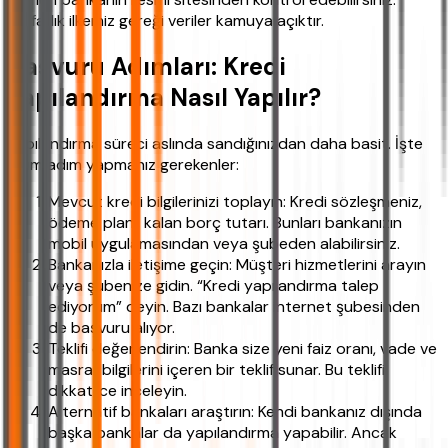
Şeffaflık ilkemiz gereği veriler kamuya açıktır.
Başvuru Adımları: Kredi
Yapılandırma Nasıl Yapılır?
Yapılandırma süreci aslında sandığınızdan daha basit. İşte
adım adım yapmanız gerekenler:
Mevcut kredi bilgilerinizi toplayın: Kredi sözleşmeniz,
ödeme planı, kalan borç tutarı. Bunları bankanızın
mobil uygulamasından veya şubeden alabilirsiniz.
Bankanızla iletişime geçin: Müşteri hizmetlerini arayın
veya şubenize gidin. “Kredi yapılandırma talep
ediyorum” deyin. Bazı bankalar internet şubesinden
de başvuru alıyor.
Teklifi değerlendirin: Banka size yeni faiz oranı, vade ve
masraf bilgilerini içeren bir teklif sunar. Bu teklifi
dikkatlice inceleyin.
Alternatif bankaları araştırın: Kendi bankanız dışında
başka bankalar da yapılandırma yapabilir. Ancak