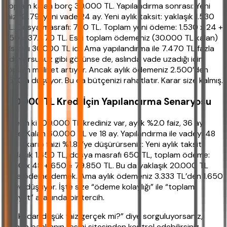
Toplam kalan borç 30.000 TL. Yapılandırma sonrası: Yeni
faiz %1.79, yeni vade 24 ay. Yeni aylık taksit: yaklaşık 1.530
TL. Dosya masrafı: 750 TL. Toplam yeni ödeme: 1.530 x 24 +
750 = 37.470 TL. Eski toplam ödemeniz (30.000 TL kalan)
olsaydı 30.000 TL idi. Ama yapılandırma ile 7.470 TL fazla
ödüyorsunuz gibi görünse de, aslında vade uzadığı için
toplam maliyet artıyor. Ancak aylık ödemeniz 2.500’den
1.530’a düşüyor. Bu da bütçenizi rahatlatır. Karar size kalmış.
100.000 TL Kredi İçin Yapılandırma Senaryosu
Diyelim ki 100.000 TL krediniz var, aylık %2.0 faiz, 36 ay
vade. Kalan 60.000 TL ve 18 ay. Yapılandırma ile vadeyi 48
aya çıkarıp faizi %1.82’ye düşürürseniz: Yeni aylık taksit
yaklaşık 1.650 TL, dosya masrafı 650 TL, toplam ödeme:
1.650 x 48 + 650 = 79.850 TL. Bu da yaklaşık 20.000 TL
fazla ödeme demek. Ama aylık ödemeniz 3.333 TL’den 1.650
TL’ye düşüyor. İşte size “ödeme kolaylığı” ile “toplam
maliyet” arasında bir tercih.
“Bu kadar düşük faiz gerçek mi?” diye sorguluyorsanız,
hemen bankanın resmi sitesinden kontrol edebilirsiniz.