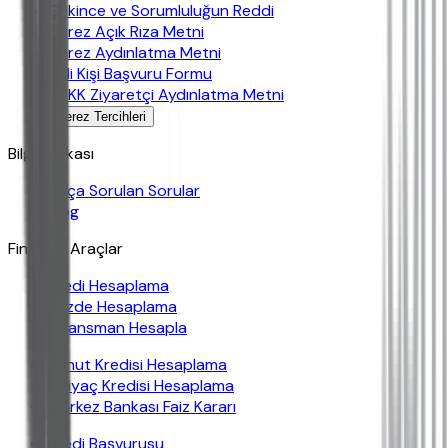
Çekince ve Sorumluluğun Reddi
Çerez Açık Rıza Metni
Çerez Aydınlatma Metni
İlgili Kişi Başvuru Formu
KVKK Ziyaretçi Aydınlatma Metni
Çerez Tercihleri
Bilgi Bankası
Sıkça Sorulan Sorular
Blog
Finansal Araçlar
Kredi Hesaplama
Yüzde Hesaplama
Finansman Hesapla
Konut Kredisi Hesaplama
İhtiyaç Kredisi Hesaplama
Merkez Bankası Faiz Kararı
Kredi Başvurusu