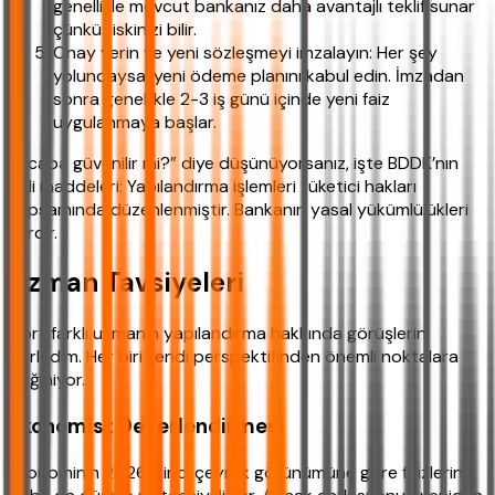
genellikle mevcut bankanız daha avantajlı teklif sunar
çünkü riskinizi bilir.
Onay verin ve yeni sözleşmeyi imzalayın: Her şey
yolundaysa, yeni ödeme planını kabul edin. İmzadan
sonra genellikle 2-3 iş günü içinde yeni faiz
uygulanmaya başlar.
“Acaba güvenilir mi?” diye düşünüyorsanız, işte BDDK’nın
ilgili maddeleri: Yapılandırma işlemleri tüketici hakları
kapsamında düzenlenmiştir. Bankanın yasal yükümlülükleri
vardır.
Uzman Tavsiyeleri
Dört farklı uzmanın yapılandırma hakkında görüşlerini
derledim. Her biri kendi perspektifinden önemli noktalara
değiniyor.
Ekonomist Değerlendirmesi
Ekonominin 2026 ikinci çeyrek görünümüne göre faizlerin