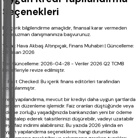
Seçenekleri
Bu içerik bilgilendirme amaçlıdır, finansal karar vermeden
önce uzman danışmanınıza başvurunuz.
Yazar: Hava Akbaş Altınpıçak, Finans Muhabiri | Güncelleme:
28 Nisan 2026
Son Güncelleme: 2026-04-28 - Veriler 2026 Q2 TCMB
hedefleriyle revize edilmiştir.
✔ Fact Checked: Bu içerik finans editörleri tarafından
doğrulanmıştır.
Kredi yapılandırma, mevcut bir krediyi daha uygun şartlarda
yeniden düzenleme işlemidir. Faiz oranları düştüğünde veya
ödeme zorluğu yaşadığınızda bankanızdan yeni bir ödeme
planı talep ederek taksitlerinizi düşürebilir, vadeyi uzatabilir
veya faiz indirimi alabilirsiniz. Bu yazıda 2026 yılında en
uygun yapılandırma seçeneklerini, hangi durumlarda