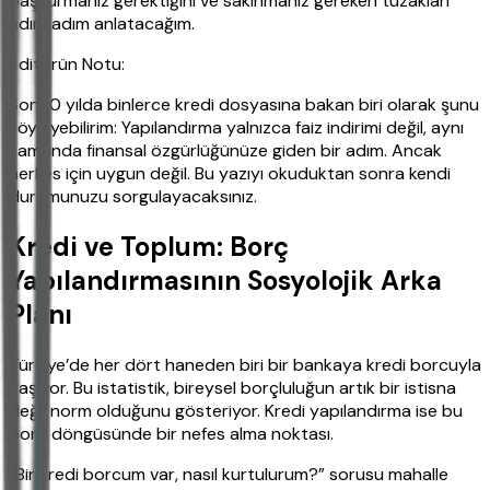
başvurmanız gerektiğini ve sakınmanız gereken tuzakları
adım adım anlatacağım.
Editörün Notu:
Son 10 yılda binlerce kredi dosyasına bakan biri olarak şunu
söyleyebilirim: Yapılandırma yalnızca faiz indirimi değil, aynı
zamanda finansal özgürlüğünüze giden bir adım. Ancak
herkes için uygun değil. Bu yazıyı okuduktan sonra kendi
durumunuzu sorgulayacaksınız.
Kredi ve Toplum: Borç
Yapılandırmasının Sosyolojik Arka
Planı
Türkiye’de her dört haneden biri bir bankaya kredi borcuyla
yaşıyor. Bu istatistik, bireysel borçluluğun artık bir istisna
değil norm olduğunu gösteriyor. Kredi yapılandırma ise bu
borç döngüsünde bir nefes alma noktası.
“Bir kredi borcum var, nasıl kurtulurum?” sorusu mahalle