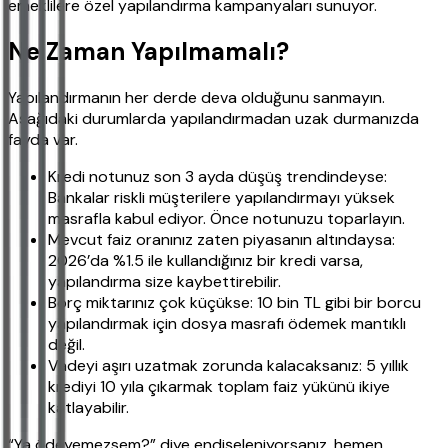
emeklilere özel yapılandırma kampanyaları sunuyor.
Ne Zaman Yapılmamalı?
Yapılandırmanın her derde deva olduğunu sanmayın.
Aşağıdaki durumlarda yapılandırmadan uzak durmanızda
fayda var.
Kredi notunuz son 3 ayda düşüş trendindeyse:
Bankalar riskli müşterilere yapılandırmayı yüksek
masrafla kabul ediyor. Önce notunuzu toparlayın.
Mevcut faiz oranınız zaten piyasanın altındaysa:
2026’da %1.5 ile kullandığınız bir kredi varsa,
yapılandırma size kaybettirebilir.
Borç miktarınız çok küçükse: 10 bin TL gibi bir borcu
yapılandırmak için dosya masrafı ödemek mantıklı
değil.
Vadeyi aşırı uzatmak zorunda kalacaksanız: 5 yıllık
krediyi 10 yıla çıkarmak toplam faiz yükünü ikiye
katlayabilir.
“Ya ödeyemezsem?” diye endişeleniyorsanız, hemen