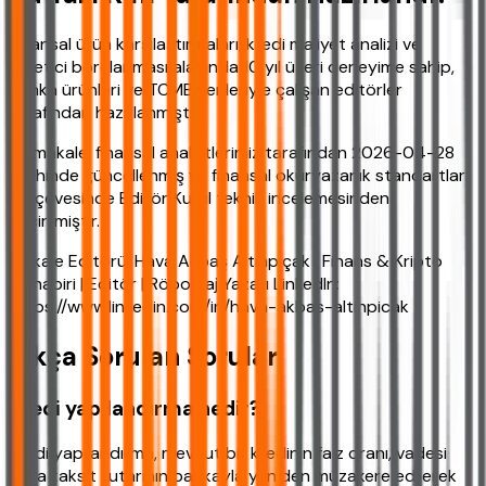
Finansal ürün karşılaştırmaları, kredi maliyet analizi ve
tüketici borçlanması alanında 10 yıl üzeri deneyime sahip,
banka ürünleri ve TCMB verileriyle çalışan editörler
tarafından hazırlanmıştır.
Bu makale, finansal analistlerimiz tarafından 2026-04-28
tarihinde güncellenmiş ve finansal okuryazarlık standartları
çerçevesinde Editör Kurul teknik incelemesinden
geçirilmiştir.
Makale Editörü: Hava Akbaş Altınpıçak | Finans & Kripto
Muhabiri | Editör | Röportaj Yazarı LinkedIn:
https://www.linkedin.com/in/hava-akbas-altinpicak
Sıkça Sorulan Sorular
Kredi yapılandırma nedir?
Kredi yapılandırma, mevcut bir kredinin faiz oranı, vadesi
veya taksit tutarının bankayla yeniden müzakere edilerek