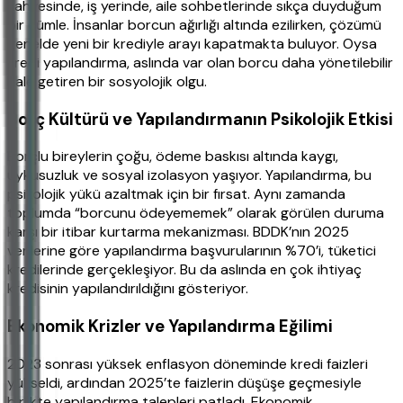
kahvesinde, iş yerinde, aile sohbetlerinde sıkça duyduğum
bir cümle. İnsanlar borcun ağırlığı altında ezilirken, çözümü
genelde yeni bir krediyle arayı kapatmakta buluyor. Oysa
kredi yapılandırma, aslında var olan borcu daha yönetilebilir
hale getiren bir sosyolojik olgu.
Borç Kültürü ve Yapılandırmanın Psikolojik Etkisi
Borçlu bireylerin çoğu, ödeme baskısı altında kaygı,
uykusuzluk ve sosyal izolasyon yaşıyor. Yapılandırma, bu
psikolojik yükü azaltmak için bir fırsat. Aynı zamanda
toplumda “borcunu ödeyememek” olarak görülen duruma
karşı bir itibar kurtarma mekanizması. BDDK’nın 2025
verilerine göre yapılandırma başvurularının %70’i, tüketici
kredilerinde gerçekleşiyor. Bu da aslında en çok ihtiyaç
kredisinin yapılandırıldığını gösteriyor.
Ekonomik Krizler ve Yapılandırma Eğilimi
2023 sonrası yüksek enflasyon döneminde kredi faizleri
yükseldi, ardından 2025’te faizlerin düşüşe geçmesiyle
birlikte yapılandırma talepleri patladı. Ekonomik