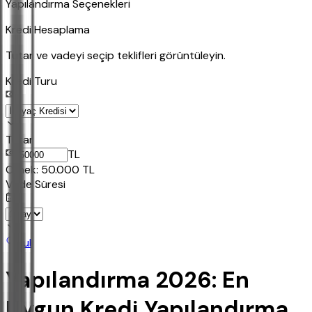
Yapılandırma Seçenekleri
Kredi Hesaplama
Tutar ve vadeyi seçip teklifleri görüntüleyin.
Kredi Turu
Tutar
TL
Ornek:
50.000
TL
Vade Süresi
Bul
Yapılandırma 2026: En
Uygun Kredi Yapılandırma