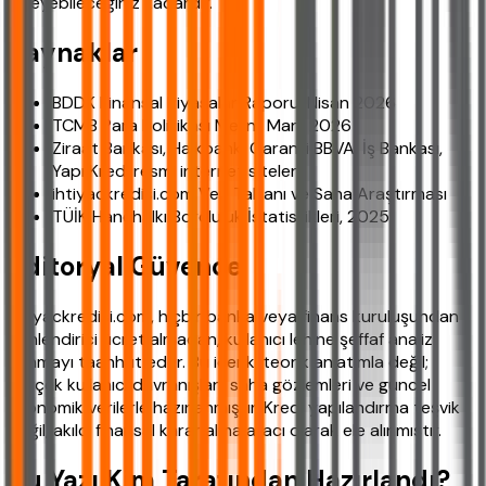
ödeyebileceğiniz kadardır.
Kaynaklar
BDDK Finansal Piyasalar Raporu, Nisan 2026
TCMB Para Politikası Metni, Mart 2026
Ziraat Bankası, Halkbank, Garanti BBVA, İş Bankası,
Yapı Kredi resmi internet siteleri
ihtiyackredisi.com Veri Tabanı ve Saha Araştırması
TÜİK Hanehalkı Borçluluk İstatistikleri, 2025
Editoryal Güvence
ihtiyackredisi.com, hiçbir banka veya finans kuruluşundan
yönlendirici ücret almadan, kullanıcı lehine şeffaf analiz
sunmayı taahhüt eder. Bu içerik, teorik anlatımla değil;
gerçek kullanıcı davranışları, saha gözlemleri ve güncel
ekonomik verilerle hazırlanmıştır. Kredi yapılandırma teşvik
değil, akılcı finansal karar alma aracı olarak ele alınmıştır.
Bu Yazı Kim Tarafından Hazırlandı?