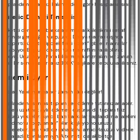
yapılandırma planınızı kalan vadeye göre hesaplamalısınız.
Tüketici Derneği Temsilcisi
Tüketici dernekleri, bankaların masraf kalemlerini şeffaf
sunması gerektiğini vurguluyor. Dosya masrafı dışında
“ekspertiz ücreti”, “ipotek fekki ücreti” gibi ek masraflar
çıkabiliyor. Başvuru öncesi tüm masrafları yazılı olarak
isteyin. Unutmayın, hata bildirim mekanizmaları her zaman
açık: Bir sorun yaşarsanız BDDK’ya şikayette bulunabilirsiniz.
Önemli Uyarı
Dikkat: Yapılandırma her zaman kârlı değildir!
Yapılandırma sonrası toplam geri ödeme tutarınız artabilir.
Vadeyi uzatmak aylık ödemeyi düşürse de toplam faiz
yükünü yükseltir. Ayrıca bazı bankalar yapılandırma talebini
“kredi notu sorgulaması” olarak işleyip notunuzu
etkileyebilir. Kısa vadede rahatlama amacıyla uzun vadede
daha fazla borçlanmayın. Alternatif olarak bütçe