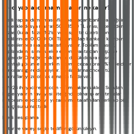
Kredi yapılandırma masrafları ne kadar?
Kredi yapılandırma masrafları bankadan bankaya değişir.
Genellikle dosya masrafı 500-1500 TL arası, erken ödeme
cezası (kalan faizin %2’si) ve ekspertiz ücreti (konut
kredilerinde 1000-3000 TL) alınır. Bazı bankalar kampanya
dönemlerinde masrafları sıfırlayabilir. Toplam masraf,
yapılandırma sonucu elde edilen avantajdan düşükse
değerlidir. Örneğin, Halkbank’ın düşük dosya masrafı
avantajlı görünse de erken ödeme cezası oranı %1.5 ile diğer
bankalara göre daha iyidir. Yapılandırma öncesi tüm
masrafları yazılı olarak almakta fayda var.
©2026 ihtiyackredisi.com - Tüm hakları saklıdır. Sunulan
bilgiler yatırım tavsiyesi niteliğinde olmayıp araştırmalar
neticesinde editör ve yazarlarımız tarafından derlenip bilgi
amaçlı sunulmaktadır.
Kredi Hesaplama
Tutar ve vadeyi seçip teklifleri görüntüleyin.