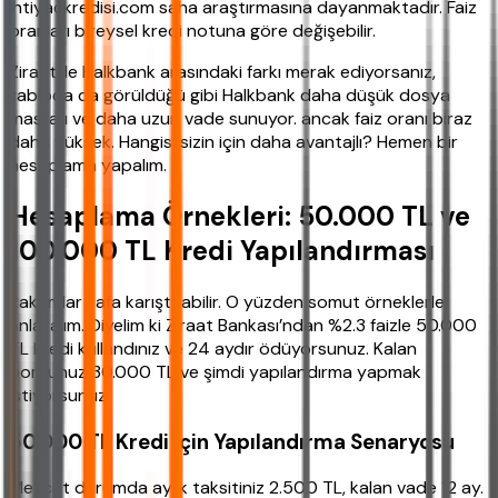
ihtiyackredisi.com saha araştırmasına dayanmaktadır. Faiz
oranları bireysel kredi notuna göre değişebilir.
Ziraat ile Halkbank arasındaki farkı merak ediyorsanız,
tabloda da görüldüğü gibi Halkbank daha düşük dosya
masrafı ve daha uzun vade sunuyor. ancak faiz oranı biraz
daha yüksek. Hangisi sizin için daha avantajlı? Hemen bir
hesaplama yapalım.
Hesaplama Örnekleri: 50.000 TL ve
100.000 TL Kredi Yapılandırması
Rakamlar kafa karıştırabilir. O yüzden somut örneklerle
anlatalım. Diyelim ki Ziraat Bankası’ndan %2.3 faizle 50.000
TL kredi kullandınız ve 24 aydır ödüyorsunuz. Kalan
borcunuz 30.000 TL ve şimdi yapılandırma yapmak
istiyorsunuz.
50.000 TL Kredi İçin Yapılandırma Senaryosu
Mevcut durumda aylık taksitiniz 2.500 TL, kalan vade 12 ay.