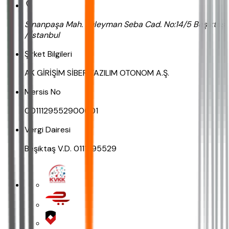
Sinanpaşa Mah. Süleyman Seba Cad. No:14/5 Beşiktaş
/ İstanbul
Şirket Bilgileri
AK GİRİŞİM SİBER YAZILIM OTONOM A.Ş.
Mersis No
0011129552900001
Vergi Dairesi
Beşiktaş V.D. 0111295529