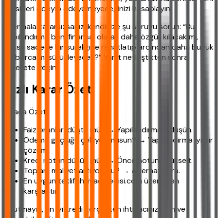
taksitleri ödeyip ödeyemeyeceğinizi hesaplayın.
Eğer hala kararsızsanız, kendinize şu soruyu sorun: “Bu
yapılandırma beni finansal olarak daha özgür kılacak mı,
yoksa sadece bir süreliğine rahatlatıp ardından daha büyük
bir borca mı sürükleyecek?” Yanıt netleştikten sonra
harekete geçin.
Hızlı Karar Özeti
Kısaca Özet:
Faiz oranları düştü mü? → Yapılandırmayı düşün.
Ödeme güçlüğü çekiyor musun? → Yapılandırma iyi bir
çözüm.
Kredi notun düşük mü? → Önce notunu yükselt.
Toplam maliyet artıyor mu? → Alternatif ara.
En uygun teklifi ihtiyackredisi.com üzerinden
karşılaştır.
Unutmayın, en iyi kredi gerçekten ihtiyacınız olan ve