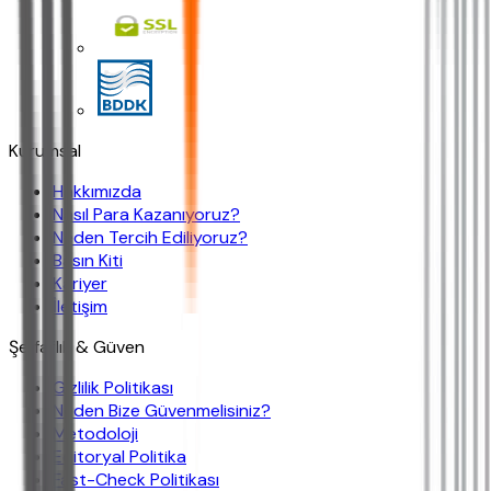
Kurumsal
Hakkımızda
Nasıl Para Kazanıyoruz?
Neden Tercih Ediliyoruz?
Basın Kiti
Kariyer
İletişim
Şeffaflık & Güven
Gizlilik Politikası
Neden Bize Güvenmelisiniz?
Metodoloji
Editoryal Politika
Fast-Check Politikası