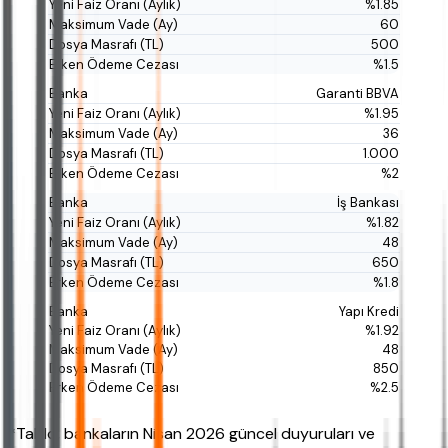
%1.85
60
500
%1.5
Garanti BBVA
%1.95
36
1.000
%2
İş Bankası
%1.82
48
650
%1.8
Yapı Kredi
%1.92
48
850
%2.5
*Tablo, bankaların Nisan 2026 güncel duyuruları ve