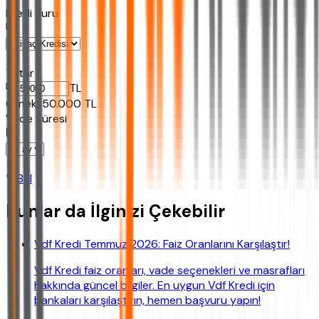
Kredi Turu
Tutar
TL
Ornek:
50.000
TL
Vade Süresi
Bul
Bunlar da İlginizi Çekebilir
Vdf Kredi Temmuz 2026: Faiz Oranlarını Karşılaştır!
Vdf Kredi faiz oranları, vade seçenekleri ve masrafları
hakkında güncel bilgiler. En uygun Vdf Kredi için
bankaları karşılaştırın, hemen başvuru yapın!