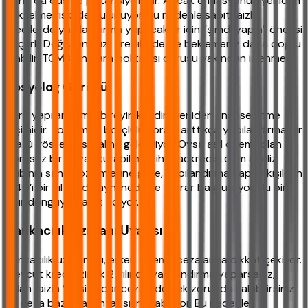
daha da düşme potansiyeli var. Ancak enflasyonun yeniden
yükselme riski de bulunuyor. Bu nedenle sabit faizli
kredilerde yapılandırma yapacaklar için “şimdi yapın” önerisi
geçerli. Değişken faizli kredilerde ise beklemeniz daha doğru
olabilir. TCMB’nin para politikası duruşu yakından izlenmeli.
Sosyolog Görüşü
Borç yapılandırma, bireyin kendini yeniden finanse etme
biçimidir. Toplumda borçluluk oranı arttıkça yapılandırma bir
statü göstergesi haline gelebiliyor. Oysa asıl önemli olan
borçsuz bir hayat kurabilmek. ihtiyackredisi.com analiz
ekibinin saha gözlemlerine göre, yapılandırma yapan kişilerin
%40’ı bir yıl içinde aynı nedenle tekrar başvuruyor. Bu bir
kısır döngüye işaret ediyor.
Bankacılık Uzmanı Uyarısı
Bankacılık uzmanları, erken ödeme cezalarına dikkat çekiyor.
Mevcut kredinizin ilk 2 yılında yapılandırma yaparsanız,
kalan faizin %2’si kadar ceza ödemek zorunda kalabilirsiniz.
Bu ceza bazen avantajı sıfırlayabiliyor. Bu nedenle