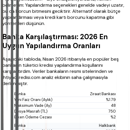
belirteyim: Yapılandırma seçenekleri genelde vadeyi uzatır,
bu da borcun bitmesini geciktirir. Alternatif olarak bütçe
yapılandırması veya kredi kartı borcunu kapatma gibi
yöntemleri düşünün.
Banka Karşılaştırması: 2026 En
Uygun Yapılandırma Oranları
Aşağıdaki tabloda, Nisan 2026 itibarıyla en popüler beş
bankanın tüketici kredisi yapılandırma koşullarını
karşılaştırdım. Veriler bankaların resmi sitelerinden ve
ihtiyackredisi.com analiz ekibinin saha çalışmasıyla
derlenmiştir.
Ziraat Bankası
%1.79
48
750
%2
Halkbank