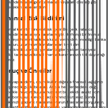
yapılandırması, ek gelir kaynakları veya aile desteği gibi
seçenekleri değerlendirin.
Finansal Risk Bildirimi
Finansal kararlar bireysel risk içerir. Bu içerik yalnızca
bilgilendirme amacıyla hazırlanmıştır. Herhangi bir finansal
ürün veya hizmet hakkında karar vermeden önce ilgili banka
veya kuruluşun resmi kanallarından teyit alın.
ihtiyackredisi.com’da yer alan bilgiler, yatırım tavsiyesi
niteliği taşımaz ve kişisel finansal kararlarınızın tek dayanağı
olamaz.
Sonuç ve Öneriler
Kredi yapılandırma, doğru kullanıldığında finansal sağlığınızı
iyileştirecek güçlü bir araç. Ancak her derde deva değil.
Öncelikle mevcut durumunuzu net bir şekilde analiz edin:
Kalan borcunuz, mevcut faiz oranınız, bütçeniz. Sonra
bankanızla pazarlık masasına oturun. Masrafları sorgulayın,
alternatif teklifler alın. En önemlisi, yapılandırma sonrası yeni