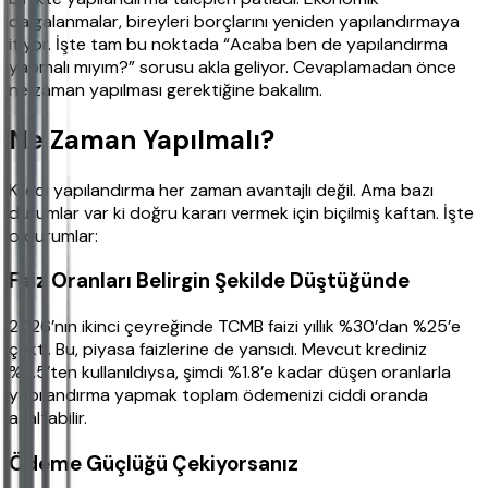
dalgalanmalar, bireyleri borçlarını yeniden yapılandırmaya
itiyor. İşte tam bu noktada “Acaba ben de yapılandırma
yapmalı mıyım?” sorusu akla geliyor. Cevaplamadan önce
ne zaman yapılması gerektiğine bakalım.
Ne Zaman Yapılmalı?
Kredi yapılandırma her zaman avantajlı değil. Ama bazı
durumlar var ki doğru kararı vermek için biçilmiş kaftan. İşte
o durumlar:
Faiz Oranları Belirgin Şekilde Düştüğünde
2026’nın ikinci çeyreğinde TCMB faizi yıllık %30’dan %25’e
çekti. Bu, piyasa faizlerine de yansıdı. Mevcut krediniz
%2.5’ten kullanıldıysa, şimdi %1.8’e kadar düşen oranlarla
yapılandırma yapmak toplam ödemenizi ciddi oranda
azaltabilir.
Ödeme Güçlüğü Çekiyorsanız