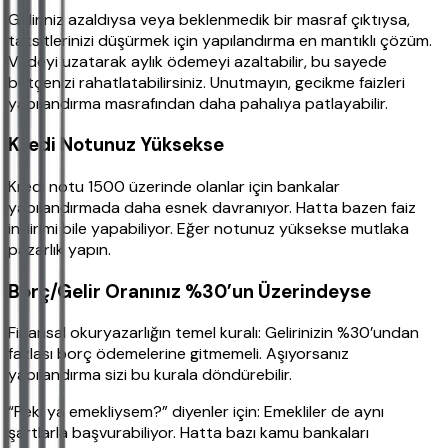
Geliriniz azaldıysa veya beklenmedik bir masraf çıktıysa,
taksitlerinizi düşürmek için yapılandırma en mantıklı çözüm.
Vadeyi uzatarak aylık ödemeyi azaltabilir, bu sayede
bütçenizi rahatlatabilirsiniz. Unutmayın, gecikme faizleri
yapılandırma masrafından daha pahalıya patlayabilir.
Kredi Notunuz Yüksekse
Kredi notu 1500 üzerinde olanlar için bankalar
yapılandırmada daha esnek davranıyor. Hatta bazen faiz
indirimi bile yapabiliyor. Eğer notunuz yüksekse mutlaka
pazarlık yapın.
Borç/Gelir Oranınız %30’un Üzerindeyse
Finansal okuryazarlığın temel kuralı: Gelirinizin %30’undan
fazlası borç ödemelerine gitmemeli. Aşıyorsanız
yapılandırma sizi bu kurala döndürebilir.
“Peki ya emekliysem?” diyenler için: Emekliler de aynı
şartlarla başvurabiliyor. Hatta bazı kamu bankaları