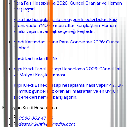
Para Faiz Hesaplama 2026: Güncel Oranlar ve Hemen
Karşılaştır!
Para faiz hesaplama ile en uygun krediyi bulun. Faiz
oranı, vade, YMO ve masrafları karşılaştırın. Hemen
analiz yapın, avantajlı seçeneği keşfedin.
Kredi Kartından İbana Para Gönderme 2026: Güncel
Rehber!
Kredi kartından IBAN\
Yapı Kredi Esnek Hesap Hesaplama 2026: Güncel Faiz
ve Maliyet Karşılaştırması
Yapı Kredi Esnek Hesap hesaplama nasıl yapılır? 2026
Temmuz güncel faiz oranları, masraflar ve en uygun
seçenekleri hemen karşılaştırın.
En Uygun Kredi Hesaplama
0850 302 47 90
destek@ihtiyackredisi.com