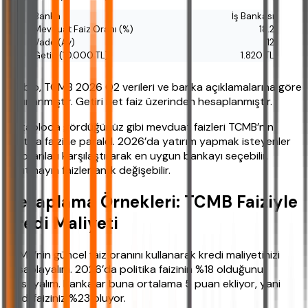
İş Bankası
18.2
12
1.820 TL
*Tablo, TCMB 2026 Q2 verileri ve banka açıklamalarına göre
hazırlanmıştır. Getiri net faiz üzerinden hesaplanmıştır.
Bu tabloda gördüğünüz gibi mevduat faizleri TCMB’nin
politika faizine paralel. 2026’da yatırım yapmak isteyenler
bu oranları karşılaştırarak en uygun bankayı seçebilir.
Unutmayın faizler anlık değişebilir.
Hesaplama Örnekleri: TCMB Faiziyle
Kredi Maliyeti
TCMB’nin güncel faiz oranını kullanarak kredi maliyetinizi
hesaplayalım. 2026’da politika faizinin %18 olduğunu
varsayalım. Bankalar buna ortalama 5 puan ekliyor, yani
kredi faiziniz %23 oluyor.