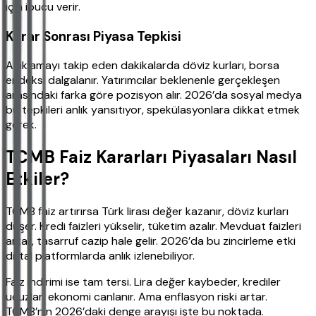
için ipucu verir.
Karar Sonrası Piyasa Tepkisi
Açıklamayı takip eden dakikalarda döviz kurları, borsa
endeksi dalgalanır. Yatırımcılar beklenenle gerçekleşen
arasındaki farka göre pozisyon alır. 2026’da sosyal medya
bu tepkileri anlık yansıtıyor, spekülasyonlara dikkat etmek
gerek.
TCMB Faiz Kararları Piyasaları Nasıl
Etkiler?
TCMB faiz artırırsa Türk lirası değer kazanır, döviz kurları
düşer. Kredi faizleri yükselir, tüketim azalır. Mevduat faizleri
artar, tasarruf cazip hale gelir. 2026’da bu zincirleme etki
dijital platformlarda anlık izlenebiliyor.
Faiz indirimi ise tam tersi. Lira değer kaybeder, krediler
ucuzlar, ekonomi canlanır. Ama enflasyon riski artar.
TCMB’nin 2026’daki denge arayışı işte bu noktada.