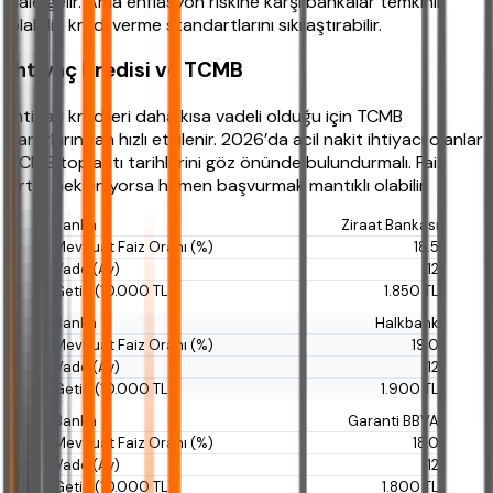
hale gelir. Ama enflasyon riskine karşı bankalar temkinli
olabilir, kredi verme standartlarını sıkılaştırabilir.
İhtiyaç Kredisi ve TCMB
İhtiyaç kredileri daha kısa vadeli olduğu için TCMB
kararlarından hızlı etkilenir. 2026’da acil nakit ihtiyacı olanlar
TCMB toplantı tarihlerini göz önünde bulundurmalı. Faiz
artışı bekleniyorsa hemen başvurmak mantıklı olabilir.
Ziraat Bankası
18.5
12
1.850 TL
Halkbank
19.0
12
1.900 TL
Garanti BBVA
18.0
12
1.800 TL