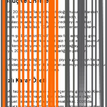
Sonuç ve Öneriler
TCMB 2026’da enflasyon hedefi doğrultusunda hareket
edecek. Faiz kararlarını yakından takip edin, ancak
spekülasyonlardan uzak durun. Kredi veya mevduat
işlemlerinizi planlarken TCMB’nin resmi verilerini kullanın.
Önerim şu: Bütçenizi TCMB’nin olası faiz artışlarına göre
esnek tutun. Borçlanırken sabit faizi tercih edin. Tasarruf
yaparken enflasyonun üzerinde getiri sağlayan ürünler
arayın. 2026’da finansal okuryazarlığınızı geliştirin.
TCMB’nin bağımsızlığı ve şeffaflığı piyasa güveni için hayati.
Vatandaş olarak bizler de kararları anlamaya çalışmalıyız. Bu
makalenin amacı da buydu zaten.
Hızlı Karar Özeti
TCMB faiz kararlarını takip et, bütçeni ona göre yap. Kredi
çekerken toplam maliyete bak, sadece taksite değil.
Mevduat yaparken enflasyonu hesaba kat. 2026’da
finansal kararlarında TCMB’nin resmi açıklamalarını rehber