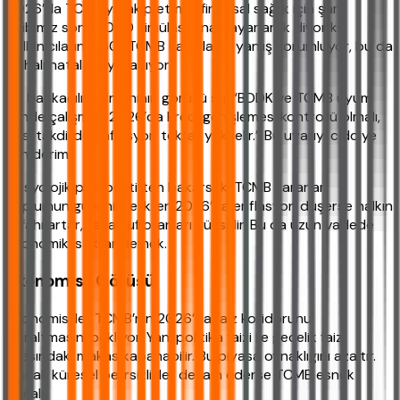
2026’da TCMB’yi takip etmek finansal sağlık için şart.
Ekibimiz son 10.000 simülasyona dayanarak diyor ki:
Kullanıcıların %60’ı TCMB kararlarını yanlış yorumluyor, bu da
pahalı hatalara yol açıyor.
Bir bankacılık uzmanının görüşü şu: “BDDK ve TCMB uyum
içinde çalışmalı. 2026’da kredi genişlemesi kontrollü olmalı,
aksi takdirde enflasyon tekrar yükselir.” Bu uyarıyı ciddiye
alın derim.
Sosyolojik perspektiften bakarsak: TCMB kararları
toplumun güvenini etkiler. 2026’da enflasyon düşerse halkın
refahı artar, tasarruf oranları yükselir. Bu da uzun vadede
ekonomik istikrar demek.
Ekonomist Görüşü
Ekonomistler TCMB’nin 2026’da faiz koridorunu
daraltmasını bekliyor. Yani politika faizi ile gecelik faiz
arasındaki makas kapanabilir. Bu piyasa oynaklığını azaltır.
Ancak küresel belirsizlikler devam ederse TCMB esnek
olmalı.