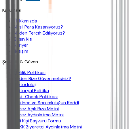
Kurumsal
Hakkımızda
Nasıl Para Kazanıyoruz?
Neden Tercih Ediliyoruz?
Basın Kiti
Kariyer
İletişim
Şeffaflık & Güven
Gizlilik Politikası
Neden Bize Güvenmelisiniz?
Metodoloji
Editoryal Politika
Fast-Check Politikası
Çekince ve Sorumluluğun Reddi
Çerez Açık Rıza Metni
Çerez Aydınlatma Metni
İlgili Kişi Başvuru Formu
KVKK Ziyaretçi Aydınlatma Metni