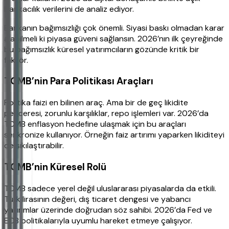
bankacılık verilerini de analiz ediyor.
Bankanın bağımsızlığı çok önemli. Siyasi baskı olmadan karar
alabilmeli ki piyasa güveni sağlansın. 2026’nın ilk çeyreğinde
bu bağımsızlık küresel yatırımcıların gözünde kritik bir
faktör.
TCMB’nin Para Politikası Araçları
Politika faizi en bilinen araç. Ama bir de geç likidite
penceresi, zorunlu karşılıklar, repo işlemleri var. 2026’da
TCMB enflasyon hedefine ulaşmak için bu araçları
senkronize kullanıyor. Örneğin faiz artırımı yaparken likiditeyi
de sıkılaştırabilir.
TCMB’nin Küresel Rolü
TCMB sadece yerel değil uluslararası piyasalarda da etkili.
Türk lirasının değeri, dış ticaret dengesi ve yabancı
yatırımlar üzerinde doğrudan söz sahibi. 2026’da Fed ve
ECB politikalarıyla uyumlu hareket etmeye çalışıyor.