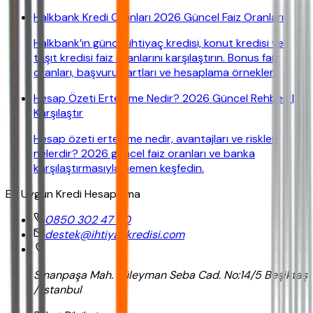
Halkbank Kredi Oranları 2026 Güncel Faiz Oranları
Halkbank’ın güncel ihtiyaç kredisi, konut kredisi ve
taşıt kredisi faiz oranlarını karşılaştırın. Bonus faiz
oranları, başvuru şartları ve hesaplama örnekleri.
Hesap Özeti Erteleme Nedir? 2026 Güncel Rehberi |
Karşılaştır
Hesap özeti erteleme nedir, avantajları ve riskleri
nelerdir? 2026 güncel faiz oranları ve banka
karşılaştırmasıyla hemen keşfedin.
En Uygun Kredi Hesaplama
0850 302 47 90
destek@ihtiyackredisi.com
Sinanpaşa Mah. Süleyman Seba Cad. No:14/5 Beşiktaş
/ İstanbul