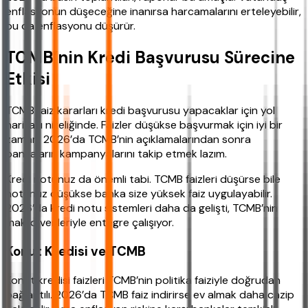
enflasyonun düşeceğine inanırsa harcamalarını erteleyebilir,
bu da enflasyonu düşürür.
TCMB’nin Kredi Başvurusu Sürecine
Etkisi
TCMB faiz kararları kredi başvurusu yapacaklar için yol
haritası niteliğinde. Faizler düşükse başvurmak için iyi bir
zaman. 2026’da TCMB’nin açıklamalarından sonra
bankaların kampanyalarını takip etmek lazım.
Kredi notunuz da önemli tabi. TCMB faizleri düşürse bile
notunuz düşükse banka size yüksek faiz uygulayabilir.
2026’da kredi notu sistemleri daha da gelişti, TCMB’nin
makro verileriyle entegre çalışıyor.
Konut Kredisi ve TCMB
Konut kredisi faizleri TCMB’nin politika faiziyle doğrudan
bağlantılı. 2026’da TCMB faiz indirirse ev almak daha cazip