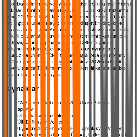
çünkü bankaların maliyet yapısı değişir. Politika faizi artarsa
bankaların fonlama maliyeti yükselir, bu da kredi faizlerine
yansır. 2026’da TCMB faiz indirirse konut kredisi, ihtiyaç
kredisi gibi ürünlerde aylık taksitler düşer, kredi çekmek
daha cazip hale gelir. Ancak enflasyon riski varsa bankalar
temkinli davranabilir, kredi verme kriterlerini sıkılaştırabilir.
Kredi başvurusu yapmadan önce TCMB’nin güncel
açıklamalarını kontrol etmek akıllıca olur. Ayrıca kredi
notunuz da önemli; TCMB faizleri düşük olsa bile notunuz
düşükse yüksek faizle karşılaşabilirsiniz. 2026’da kredi
başvurularında TCMB’nin makro verileri dikkate alınır, bu
yüzden takip etmek faydalıdır.
Kaynaklar
TCMB Resmi Web Sitesi (2026 Para Politikası
Raporları)
BDDK Güncel Düzenlemeleri
TÜİK Enflasyon Verileri
ihtiyackredisi.com Analiz Ekibi Simülasyon Verileri
Banka Resmi Açıklamaları (Ziraat, Halkbank, Garanti