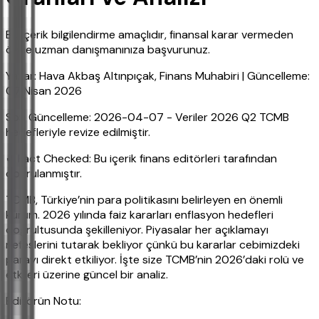
Bu içerik bilgilendirme amaçlıdır, finansal karar vermeden
önce uzman danışmanınıza başvurunuz.
Yazar: Hava Akbaş Altınpıçak, Finans Muhabiri | Güncelleme:
07 Nisan 2026
Son Güncelleme: 2026-04-07 - Veriler 2026 Q2 TCMB
hedefleriyle revize edilmiştir.
✔ Fact Checked: Bu içerik finans editörleri tarafından
doğrulanmıştır.
TCMB, Türkiye’nin para politikasını belirleyen en önemli
kurum. 2026 yılında faiz kararları enflasyon hedefleri
doğrultusunda şekilleniyor. Piyasalar her açıklamayı
nefeslerini tutarak bekliyor çünkü bu kararlar cebimizdeki
parayı direkt etkiliyor. İşte size TCMB’nin 2026’daki rolü ve
etkileri üzerine güncel bir analiz.
Editörün Notu: