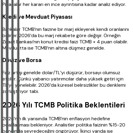
Piyasalar her kararı en ince ayrıntısına kadar analiz ediyor.
Kredi ve Mevduat Piyasası
Bankalar TCMB’nin faizine bir marj ekleyerek kendi oranlarını
belirler. 2026’da bu marj rekabete göre değişir. Örneğin
Ziraat Bankası’nın konut kredisi faizi TCMB + 4 puan olabilir.
Mevduatta ise TCMB’nin altına düşmez genelde.
Döviz ve Borsa
Faiz artışı genelde dolar/TL’yi düşürür, borsayı olumsuz
etkiler. Çünkü yabancı yatırımcılar daha yüksek getiri için
TL’ye yönelebilir. 2026’da küresel belirsizlikler bu denklemi
zorlaştırıyor tabi.
2026 Yılı TCMB Politika Beklentileri
2026’nın ilk yarısında TCMB’nin enflasyon hedefine
odaklanması bekleniyor. Analistler politika faizinin %15-20
bandında seyredeceğini öngörüyor. İkinci yarıda ise