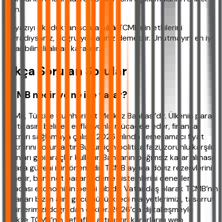
edin.
Bu yazıyı okuduktan sonra hâlâ TCMB’nin etkilerini
kavradıysanız, doğru yoldasınız demektir. Unutmayın, en iyi
karar bilinçli alınan karardır.
Sıkça Sorulan Sorular
TCMB nedir ve ne işe yarar?
TCMB, Türkiye Cumhuriyet Merkez Bankası’dır. Ülkenin para
politikasını belirler, enflasyonla mücadele eder, finansal
istikrarı sağlamaya çalışır. 2026 yılında temel amacı fiyat
istikrarını korumaktır. Bunun için politika faizi, zorunlu karşılık
oranları gibi araçlar kullanır. Bankanın bağımsız karar alması
piyasa güveni için önemlidir. TCMB ayrıca döviz rezervlerini
yönetir, banknot basar, ödeme sistemlerini denetler.
Kısacası ekonominin beyni gibidir. Vatandaş olarak TCMB’nin
kararları bizim alım gücümüzü, kredi maliyetlerimizi, tasarruf
getirilerimizi doğrudan etkiler. 2026’da dijitalleşmeyle
birlikte TCMB’nin şeffaflığı artmıştır, kararlarını web