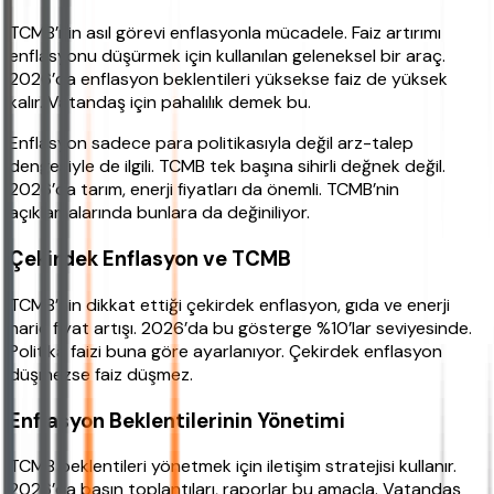
TCMB’nin asıl görevi enflasyonla mücadele. Faiz artırımı
enflasyonu düşürmek için kullanılan geleneksel bir araç.
2026’da enflasyon beklentileri yüksekse faiz de yüksek
kalır. Vatandaş için pahalılık demek bu.
Enflasyon sadece para politikasıyla değil arz-talep
dengesiyle de ilgili. TCMB tek başına sihirli değnek değil.
2026’da tarım, enerji fiyatları da önemli. TCMB’nin
açıklamalarında bunlara da değiniliyor.
Çekirdek Enflasyon ve TCMB
TCMB’nin dikkat ettiği çekirdek enflasyon, gıda ve enerji
hariç fiyat artışı. 2026’da bu gösterge %10’lar seviyesinde.
Politika faizi buna göre ayarlanıyor. Çekirdek enflasyon
düşmezse faiz düşmez.
Enflasyon Beklentilerinin Yönetimi
TCMB beklentileri yönetmek için iletişim stratejisi kullanır.
2026’da basın toplantıları, raporlar bu amaçla. Vatandaş