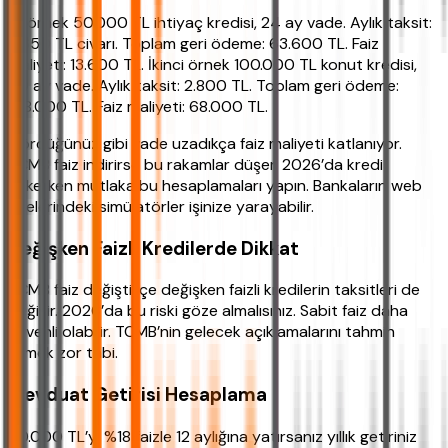
İlk örnek 50.000 TL ihtiyaç kredisi, 24 ay vade. Aylık taksit:
2.650 TL civarı. Toplam geri ödeme: 63.600 TL. Faiz
maliyeti: 13.600 TL. İkinci örnek 100.000 TL konut kredisi,
60 ay vade. Aylık taksit: 2.800 TL. Toplam geri ödeme:
168.000 TL. Faiz maliyeti: 68.000 TL.
Gördüğünüz gibi vade uzadıkça faiz maliyeti katlanıyor.
TCMB faiz indirirse bu rakamlar düşer. 2026’da kredi
çekerken mutlaka bu hesaplamaları yapın. Bankaların web
sitelerindeki simülatörler işinize yarayabilir.
Değişken Faizli Kredilerde Dikkat
TCMB faiz değiştikçe değişken faizli kredilerin taksitleri de
değişir. 2026’da bu riski göze almalısınız. Sabit faiz daha
güvenli olabilir. TCMB’nin gelecek açıklamalarını tahmin
etmek zor tabi.
Mevduat Getirisi Hesaplama
50.000 TL’yi %18 faizle 12 aylığına yatırsanız yıllık getiriniz