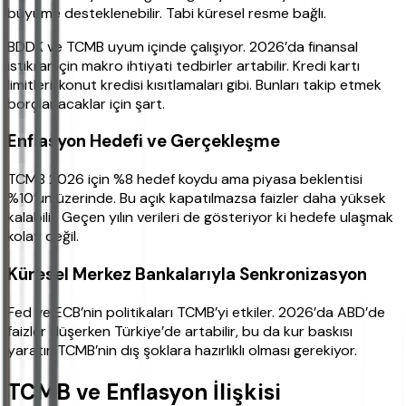
büyüme desteklenebilir. Tabi küresel resme bağlı.
BDDK ve TCMB uyum içinde çalışıyor. 2026’da finansal
istikrar için makro ihtiyati tedbirler artabilir. Kredi kartı
limitleri, konut kredisi kısıtlamaları gibi. Bunları takip etmek
borçlanacaklar için şart.
Enflasyon Hedefi ve Gerçekleşme
TCMB 2026 için %8 hedef koydu ama piyasa beklentisi
%10’un üzerinde. Bu açık kapatılmazsa faizler daha yüksek
kalabilir. Geçen yılın verileri de gösteriyor ki hedefe ulaşmak
kolay değil.
Küresel Merkez Bankalarıyla Senkronizasyon
Fed ve ECB’nin politikaları TCMB’yi etkiler. 2026’da ABD’de
faizler düşerken Türkiye’de artabilir, bu da kur baskısı
yaratır. TCMB’nin dış şoklara hazırlıklı olması gerekiyor.
TCMB ve Enflasyon İlişkisi