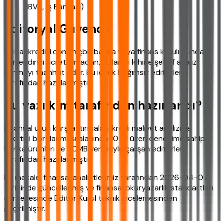
BBVA, İş Bankası)
Editoryal Güvence
ihtiyackredisi.com, hiçbir banka veya finans kuruluşundan
yönlendirici ücret almadan, kullanıcı lehine şeffaf analiz
sunmayı taahhüt eder. Bu içerik bağımsız editörler
tarafından hazırlanmıştır.
Bu yazı kim tarafından hazırlandı?
Finansal ürün karşılaştırmaları, kredi maliyet analizi ve
tüketici borçlanması alanında 10 yıl üzeri deneyime sahip,
banka ürünleri ve TCMB verileriyle çalışan editörler
tarafından hazırlanmıştır.
Bu makale, finansal analistlerimiz tarafından 2026-04-07
tarihinde güncellenmiş ve finansal okuryazarlık standartları
çerçevesinde Editör Kurul teknik incelemesinden
geçirilmiştir.