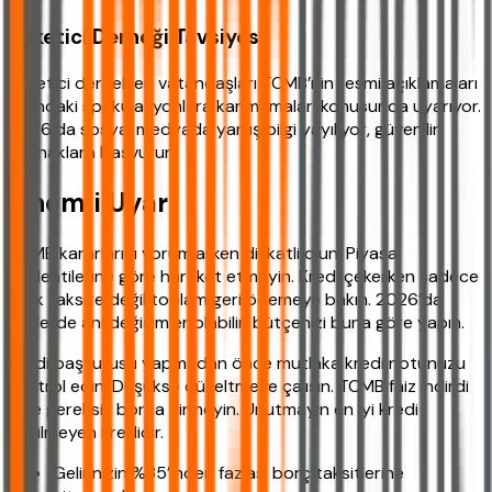
Tüketici Derneği Tavsiyesi
Tüketici dernekleri vatandaşları TCMB’nin resmi açıklamaları
dışındaki spekülasyonlara kanmamaları konusunda uyarıyor.
2026’da sosyal medyada yanlış bilgi yayılıyor, güvenilir
kaynaklara başvurun.
Önemli Uyarı
TCMB kararlarını yorumlarken dikkatli olun. Piyasa
söylentilerine göre hareket etmeyin. Kredi çekerken sadece
aylık taksite değil toplam geri ödemeye bakın. 2026’da
faizlerde ani değişimler olabilir, bütçenizi buna göre yapın.
Kredi başvurusu yapmadan önce mutlaka kredi notunuzu
kontrol edin. Düşükse düzeltmeye çalışın. TCMB faiz indirdi
diye gereksiz borca girmeyin. Unutmayın en iyi kredi
çekilmeyen kredidir.
Gelirinizin %35’inden fazlası borç taksitlerine