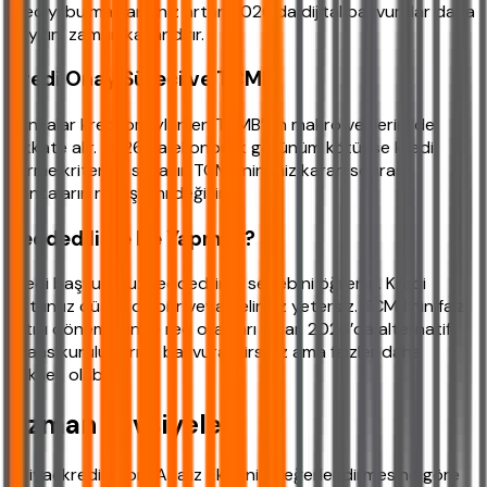
krediyi bulma şansınız artar. 2026’da dijital başvurular daha
yaygın, zaman kazandırır.
Kredi Onay Süreci ve TCMB
Bankalar kredi onaylarken TCMB’nin makro verilerini de
dikkate alır. 2026’da ekonomik görünüm kötüyse kredi
verme kriterleri sıkılaşır. TCMB’nin faiz kararı sonrası
bankaların risk iştahı değişir.
Reddedilirse Ne Yapmalı?
Kredi başvurunuz reddedilirse sebebini öğrenin. Kredi
notunuz düşük olabilir veya geliriniz yetersiz. TCMB’nin faiz
artışı dönemlerinde red oranları artar. 2026’da alternatif
finans kuruluşlarına başvurabilirsiniz ama faizler daha
yüksek olabilir.
Uzman Tavsiyeleri
ihtiyackredisi.com Analiz Ekibi’nin değerlendirmesine göre