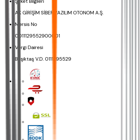
Şirket Bilgileri
AK GİRİŞİM SİBER YAZILIM OTONOM A.Ş.
Mersis No
0011129552900001
Vergi Dairesi
Beşiktaş V.D. 0111295529