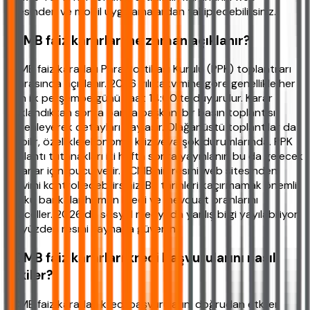
sitesinden ve mobil uygulamalardan takip edebilirsiniz.
TCMB faiz kararları ne zaman açıklanır?
TCMB faiz kararları Para Politikası Kurulu (PPK) toplantıları
sonrasında açıklanır. 2026 yılı takvimine göre genellikle her
ayın ilk perşembe günü saat 14:00’te duyurulur. Karar
açıklandıktan sonra banka başkanı bir basın toplantısı
düzenleyerek detayları paylaşır. Olağanüstü toplantılar da
olabilir, özellikle ekonomik kriz veya şok durumlarında. PPK
toplantı tutanakları iki hafta sonra yayınlanır, bu da gelecek
kararlar için ipucu verir. TCMB’nin resmi web sitesinden
takvimi kontrol edebilirsiniz. Bu tarihleri kaçırmamak önemli
çünkü bankalar hemen kredi ve mevduat oranlarını
günceller. 2026’da sosyal medyada yanlış bilgi yayılabiliyor,
bu yüzden resmi kaynağa güvenin.
TCMB faiz kararları kredi başvurularını nasıl
etkiler?
TCMB faiz kararları kredi başvurularını doğrudan etkiler