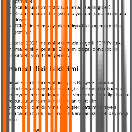
gitmemeli.
Acil durum fonunuz olsun (en az 3 aylık gider).
Birden fazla kredi başvurusu yapmak kredi notunuzu
düşürür.
TCMB’nin resmi kaynakları dışındaki yorumlara itibar
etmeyin.
Bu uyarılar 2026 finansal ortamında geçerli. TCMB’yi takip
edin ama panik yapmayın. Ekonomi dalgalı deniz gibidir,
sakin kafayla yönetmek gerekir.
Finansal Risk Bildirimi
Finansal kararlar bireysel risk içerir. Bu içerik yalnızca
bilgilendirme amacıyla hazırlanmıştır. Herhangi bir finansal
ürün veya hizmet hakkında karar vermeden önce İlgili banka
veya kuruluşun resmi kanallarından teyit alın.
ihtiyackredisi.com'da yer alan bilgiler, yatırım tavsiyesi
niteliği taşımaz ve kişisel finansal kararlarınızın tek dayanağı
olamaz.