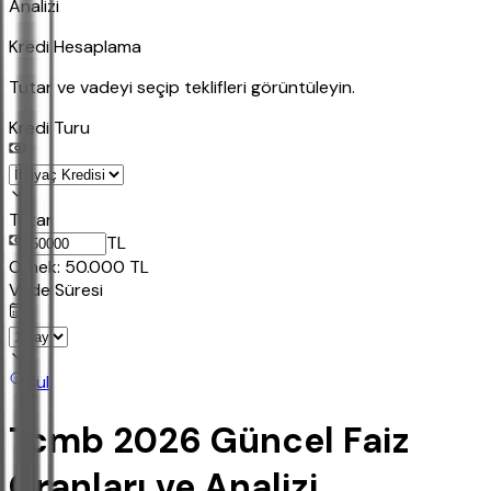
Analizi
Kredi Hesaplama
Tutar ve vadeyi seçip teklifleri görüntüleyin.
Kredi Turu
Tutar
TL
Ornek:
50.000
TL
Vade Süresi
Bul
Tcmb 2026 Güncel Faiz
Oranları ve Analizi