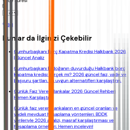
Vade Süresi
Bul
Bunlar da İlginizi Çekebilir
Cumhurbaşkanı Borç Kapatma Kredisi Halkbank 2026
| Güncel Analiz
Cumhurbaşkanı Erdoğanın duyurduğu Halkbank borç
kapatma kredisi gerçek mi? 2026 güncel faiz, vade ve
başvuru şartları. En uygun alternatifleri karşılaştırın.
Günlük Faiz Veren Bankalar 2026 Güncel Rehberi
Hemen Karşılaştır!
Günlük faiz veren bankaların en güncel oranları ve
vadeli mevduat hesaplama yöntemleri. BDDK
verileriyle 2026 analizi, masraf karşılaştırması ve
hesaplama örnekleri. Hemen inceleyin!