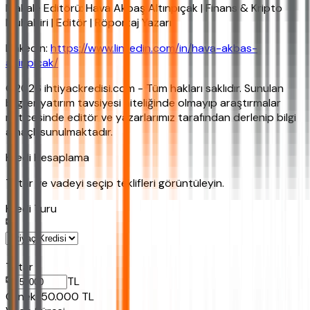
Makale Editörü: Hava Akbaş Altınpıçak | Finans & Kripto
Muhabiri | Editör | Röportaj Yazarı
LinkedIn:
https://www.linkedin.com/in/hava-akbas-
altinpicak/
©2026 ihtiyackredisi.com - Tüm hakları saklıdır. Sunulan
bilgiler yatırım tavsiyesi niteliğinde olmayıp araştırmalar
neticesinde editör ve yazarlarımız tarafından derlenip bilgi
amaçlı sunulmaktadır.
Kredi Hesaplama
Tutar ve vadeyi seçip teklifleri görüntüleyin.
Kredi Turu
Tutar
TL
Ornek:
50.000
TL