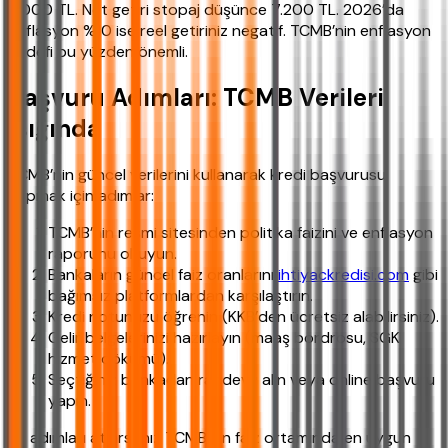
9.000 TL. Net getiri stopaj düşünce 7.200 TL. 2026’da
enflasyon %10 ise reel getiriniz negatif. TCMB’nin enflasyon
hedefi bu yüzden önemli.
Başvuru Adımları: TCMB Verileri
Işığında
TCMB’nin güncel verilerini kullanarak kredi başvurusu
yapmak için adımlar:
TCMB’nin resmi sitesinden politika faizini ve enflasyon
raporunu okuyun.
Bankaların güncel faiz oranlarını
ihtiyackredisi.com
gibi
bağımsız platformlardan karşılaştırın.
Kredi notunuzu öğrenin (KKB’den ücretsiz alabilirsiniz).
Gelir belgelerinizi hazırlayın (maaş bordrosu, SGK
hizmet dökümü).
Seçtiğiniz bankadan randevu alın veya online başvuru
yapın.
Bu adımları atlarsanız TCMB’nin faiz ortamında en uygun