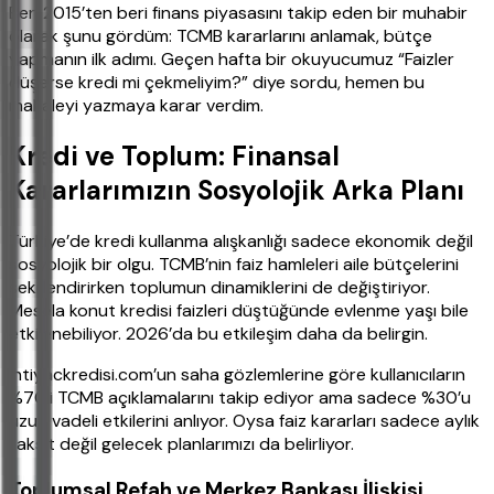
Ben 2015’ten beri finans piyasasını takip eden bir muhabir
olarak şunu gördüm: TCMB kararlarını anlamak, bütçe
yapmanın ilk adımı. Geçen hafta bir okuyucumuz “Faizler
düşerse kredi mi çekmeliyim?” diye sordu, hemen bu
makaleyi yazmaya karar verdim.
Kredi ve Toplum: Finansal
Kararlarımızın Sosyolojik Arka Planı
Türkiye’de kredi kullanma alışkanlığı sadece ekonomik değil
sosyolojik bir olgu. TCMB’nin faiz hamleleri aile bütçelerini
şekillendirirken toplumun dinamiklerini de değiştiriyor.
Mesela konut kredisi faizleri düştüğünde evlenme yaşı bile
etkilenebiliyor. 2026’da bu etkileşim daha da belirgin.
ihtiyackredisi.com’un saha gözlemlerine göre kullanıcıların
%70’i TCMB açıklamalarını takip ediyor ama sadece %30’u
uzun vadeli etkilerini anlıyor. Oysa faiz kararları sadece aylık
taksit değil gelecek planlarımızı da belirliyor.
Toplumsal Refah ve Merkez Bankası İlişkisi