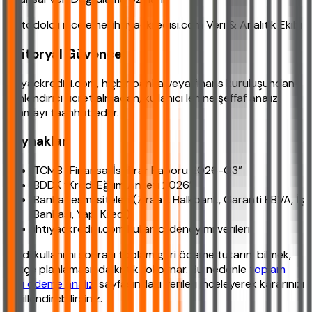
Metodoloji inceleme: ihtiyackredisi.com Veri & Analitik Ekibi
Editoryal Güvence
ihtiyackredisi.com, hiçbir banka veya finans kuruluşundan
yönlendirici ücret almadan, kullanıcı lehine şeffaf analiz
sunmayı taahhüt eder.
Kaynaklar
TCMB “Finansal İstikrar Raporu 2026-Q3”
BDDK “Kredi Eğilim Anketi 2026”
Banka resmi siteleri (Ziraat, Halkbank, Garanti BBVA, İş
Bankası, Yapı Kredi)
ihtiyackredisi.com kullanıcı deneyimi verileri
Kredi kullanımı sonrası toplam geri ödeme tutarını bilmek,
bütçe planlamasında kritik rol oynar. Bu nedenle
toplam
geri ödeme analizi
sayfasındaki verileri inceleyerek kararınızı
şekillendirebilirsiniz.