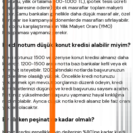
(zorunlu, yıllık ortalama 500-1.000 TL), ipotek tesis ücreti
(tapu dairesine ödenir) gibi ek masraflar toplam maliyeti
artırır. Kamu bankaları genellikle daha düşük masraf alır, özel
bankalar ise kampanyalı dönemlerde masrafları sıfırlayabilir.
En doğru karşılaştırma için Yıllık Maliyet Oranı (YMO)
hesaplaması yapmanız gerekir.
Kredi notum düşük, konut kredisi alabilir miyim?
Kredi notunuz 1500 ve üzeriyse konut kredisi almanız daha
kolaydır. 1200-1500 arası notta bazı bankalar kefil veya ek
teminat isteyebilir. 1200 altındaki notlarda başvurunuzun
reddedilme olasılığı yüksek. Öncelikle kredi notunuzu
yükseltmek için mevcut borçlarınızı düzenli ödeyin, kredi
kartı limitlerinizi düşürün ve kredi başvurusu sayısını azaltın.
Notunuz yükselmeden başvuru yapmanız hayal kırıklığına
neden olabilir. Ayrıca düşük notla kredi alsanız bile faiz oranı
yüksek olacaktır.
Ev alırken peşinat ne kadar olmalı?
Konut kredisi genellikle evin değerinin %80'ine kadar kredi