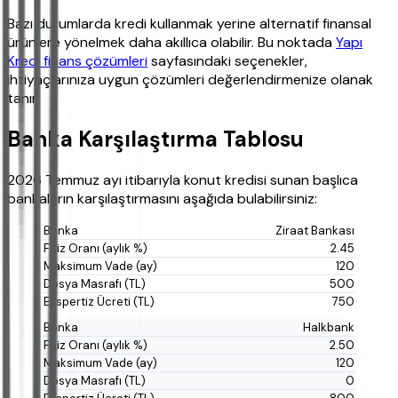
Bazı durumlarda kredi kullanmak yerine alternatif finansal
ürünlere yönelmek daha akıllıca olabilir. Bu noktada
Yapı
Kredi finans çözümleri
sayfasındaki seçenekler,
ihtiyaçlarınıza uygun çözümleri değerlendirmenize olanak
tanır.
Banka Karşılaştırma Tablosu
2026 Temmuz ayı itibarıyla konut kredisi sunan başlıca
bankaların karşılaştırmasını aşağıda bulabilirsiniz:
Ziraat Bankası
2.45
120
500
750
Halkbank
2.50
120
0