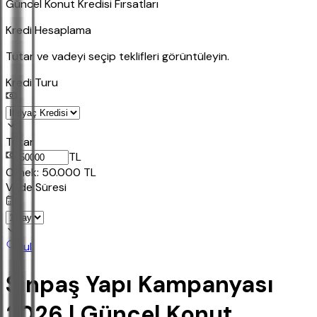
Güncel Konut Kredisi Fırsatları
Kredi Hesaplama
Tutar ve vadeyi seçip teklifleri görüntüleyin.
Kredi Turu
Tutar
TL
Ornek:
50.000
TL
Vade Süresi
Bul
Sinpaş Yapı Kampanyası
2026 | Güncel Konut