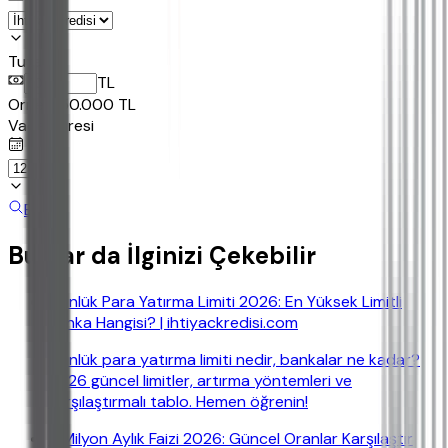
Tutar
TL
Ornek:
50.000
TL
Vade Süresi
Bul
Bunlar da İlginizi Çekebilir
Günlük Para Yatırma Limiti 2026: En Yüksek Limitli
Banka Hangisi? | ihtiyackredisi.com
Günlük para yatırma limiti nedir, bankalar ne kadar?
2026 güncel limitler, artırma yöntemleri ve
karşılaştırmalı tablo. Hemen öğrenin!
5 Milyon Aylık Faizi 2026: Güncel Oranlar Karşılaştır