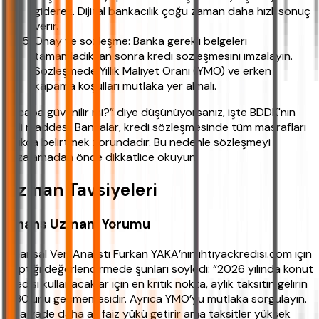
giderek. Dijital bankacılık çoğu zaman daha hızlı sonuç
verir.
Onay ve sözleşme: Banka gerekli belgeleri
tamamladıktan sonra kredi sözleşmesini imzalayın.
Sözleşmede Yıllık Maliyet Oranı (YMO) ve erken
kapama koşulları mutlaka yer almalı.
“Acaba güvenilir mi?” diye düşünüyorsanız, işte BDDK'nın
ilgili maddesi: Bankalar, kredi sözleşmesinde tüm masrafları
açıkça belirtmek zorundadır. Bu nedenle sözleşmeyi
imzalamadan önce dikkatlice okuyun.
Uzman Tavsiyeleri
Finans Uzmanı Yorumu
Finansal Veri Analisti Furkan YAKA’nın ihtiyackredisi.com için
yaptığı değerlendirmede şunları söyledi: “2026 yılında konut
kredisi kullanacaklar için en kritik nokta, aylık taksitin gelirin
%30’unu geçmemesidir. Ayrıca YMO’yu mutlaka sorgulayın.
Kısa vade daha az faiz yükü getirir ama taksitler yüksek