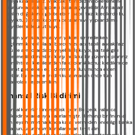
karşıya kalabilirsiniz. Aylık taksitleri düzenli ödeyememe
durumunda banka, ipoteği paraya çevirebilir. Ayrıca faiz
oranları değişkenlik gösterebilir (sabit faizli kredilerde bu
risk yoktur). Erken kapama cezalarını ve yapılandırma
maliyetlerini de unutmayın.
Bunların yanı sıra, enflasyon yüksek seyrederken
borçlanmak, reel olarak borcunuzu azaltabilir ancak faiz
yükü de aynı oranda büyüyebilir. İş kaybı, hastalık gibi
beklenmedik durumlara karşı mutlaka bir güvence planınız
olsun. İhtiyaç kredilerinden farklı olarak konut kredilerinde
teminat gösterilen ev, ödenmeme durumunda elden
gidebilir. Bu nedenle krediyi kullanmadan önce tüm
senaryoları değerlendirin.
Finansal Risk Bildirimi
Finansal kararlar bireysel risk içerir. Bu içerik yalnızca
bilgilendirme amacıyla hazırlanmıştır. Herhangi bir finansal
ürün veya hizmet hakkında karar vermeden önce ilgili banka
veya kuruluşun resmi kanallarından teyit alın.
ihtiyackredisi.com'da yer alan bilgiler, yatırım tavsiyesi