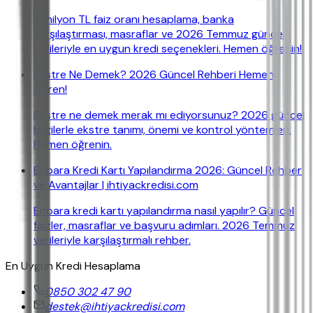
5 milyon TL faiz oranı hesaplama, banka
karşılaştırması, masraflar ve 2026 Temmuz güncel
verileriyle en uygun kredi seçenekleri. Hemen öğrenin!
Ekstre Ne Demek? 2026 Güncel Rehberi Hemen
Öğren!
Ekstre ne demek merak mı ediyorsunuz? 2026 güncel
bilgilerle ekstre tanımı, önemi ve kontrol yöntemleri.
Hemen öğrenin.
Enpara Kredi Kartı Yapılandırma 2026: Güncel Rehber
ve Avantajlar | ihtiyackredisi.com
Enpara kredi kartı yapılandırma nasıl yapılır? Güncel
faizler, masraflar ve başvuru adımları. 2026 Temmuz
verileriyle karşılaştırmalı rehber.
En Uygun Kredi Hesaplama
0850 302 47 90
destek@ihtiyackredisi.com