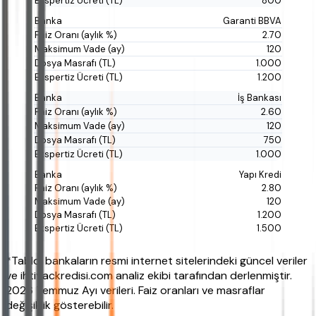
800
Garanti BBVA
2.70
120
1.000
1.200
İş Bankası
2.60
120
750
1.000
Yapı Kredi
2.80
120
1.200
1.500
*Tablo, bankaların resmi internet sitelerindeki güncel veriler
ve ihtiyackredisi.com analiz ekibi tarafından derlenmiştir.
2026 Temmuz Ayı verileri. Faiz oranları ve masraflar
değişiklik gösterebilir.