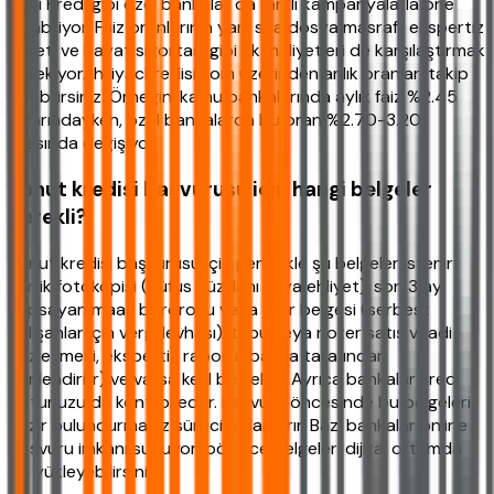
Yapı Kredi gibi özel bankalar da farklı kampanyalarla öne
çıkabiliyor. Faiz oranlarının yanı sıra dosya masrafı, ekspertiz
ücreti ve hayat sigortası gibi ek maliyetleri de karşılaştırmak
gerekiyor. ihtiyackredisi.com üzerinden anlık oranları takip
edebilirsiniz. Örneğin, kamu bankalarında aylık faiz %2.45
civarındayken, özel bankalarda bu oran %2.70-3.20
arasında değişiyor.
Konut kredisi başvurusu için hangi belgeler
gerekli?
Konut kredisi başvurusu için genellikle şu belgeler istenir:
Kimlik fotokopisi (nüfus cüzdanı veya ehliyet), son 3 ayı
kapsayan maaş bordrosu veya gelir belgesi (serbest
çalışanlar için vergi levhası), tapu veya noter satış vaadi
sözleşmesi, ekspertiz raporu (banka tarafından
yönlendirilir) ve varsa kefil belgeleri. Ayrıca bankalar kredi
notunuzu da kontrol eder. Başvuru öncesinde bu belgeleri
hazır bulundurmanız süreci hızlandırır. Bazı bankalar online
başvuru imkanı sunuyor, böylece belgeleri dijital ortamda
da yükleyebilirsiniz.