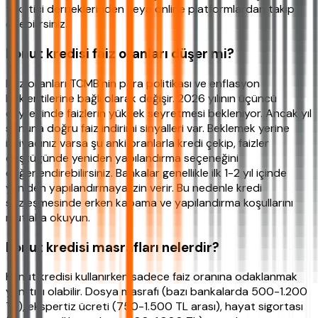
tüketici derneklerinden veya online platformlardan takip
edebilirsiniz.
Konut kredisi faiz oranları düşer mi?
Faiz oranları TCMB'nin para politikası ve enflasyon
beklentilerine bağlı olarak değişir. 2026 yılının üçüncü
çeyreğinde faizlerin yüksek seyretmesi bekleniyor. Ancak yıl
sonuna doğru faiz indirimi sinyalleri var. Beklemek yerine
ihtiyacınız varsa şu anki oranlarla kredi çekip, faizler
düştüğünde yeniden yapılandırma seçeneğini
değerlendirebilirsiniz. Bankalar genellikle ilk 1-2 yıl içinde
yeniden yapılandırmaya izin verir. Bu nedenle kredi
sözleşmesinde erken kapama ve yapılandırma koşullarını
mutlaka okuyun.
Konut kredisi masrafları nelerdir?
Konut kredisi kullanırken sadece faiz oranına odaklanmak
yanıltıcı olabilir. Dosya masrafı (bazı bankalarda 500-1.200
TL), ekspertiz ücreti (750-1.500 TL arası), hayat sigortası