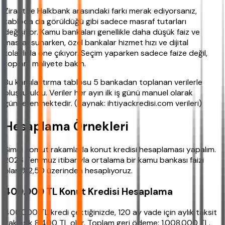
Ziraat ile Halkbank arasındaki farkı merak ediyorsanız,
tabloda da görüldüğü gibi sadece masraf tutarları
değişiyor. Kamu bankaları genellikle daha düşük faiz ve
masraf sunarken, özel bankalar hizmet hızı ve dijital
kolaylıkla öne çıkıyor. Seçim yaparken sadece faize değil,
toplam maliyete bakın.
Bu karşılaştırma tablosu 5 bankadan toplanan verilerle
oluşturuldu. Veriler her ayın ilk iş günü manuel olarak
güncellenmektedir. (Kaynak: ihtiyackredisi.com verileri)
Hesaplama Örnekleri
Şimdi somut rakamlarla konut kredisi hesaplaması yapalım.
2026 Temmuz itibarıyla ortalama bir kamu bankası faizi
olan %2,50 üzerinden hesaplıyoruz.
400.000 TL Konut Kredisi Hesaplama
400.000 TL kredi çektiğinizde, 120 ay vade için aylık taksit
yaklaşık 8.400 TL olur. Toplam geri ödeme: 1.008.000 TL.