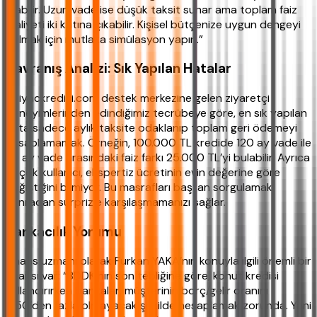
olabilir. Uzun vade ise düşük taksit sunar ama toplam faiz
maliyeti iki katına çıkabilir. Kişisel bütçenize uygun dengeyi
bulmak için mutlaka simülasyon yapın.”
Davranış Analizi: Sık Yapılan Hatalar
ihtiyackredisi.com destek merkezine gelen ziyaretçi
deneyimlerinden edindiğimiz tecrübeye göre, en sık yapılan
hata sadece aylık taksite odaklanıp toplam geri ödemeyi
hesaplamamak. Örneğin, 100.000 TL kredide 120 ay vade ile
36 ay vade arasındaki faiz farkı 25.000 TL’yi bulabilir. Ayrıca
birçok kullanıcı, ekspertiz ücretinin evin değerine göre
değiştiğini bilmiyor. Bu masrafları baştan sorgulamak,
sonradan sürprizle karşılaşmamanızı sağlar.
Bankacılık Yorumu
Finans uzmanı olarak Furkan YAKA’nın konuyla ilgili önemli bir
uyarısı var: “BDDK’nın son tebliğine göre, konut kredisi
kullandırırken bankalar, müşterinin borç/gelir oranını
%50’den fazla olmayacak şekilde hesaplamak zorunda. Yani