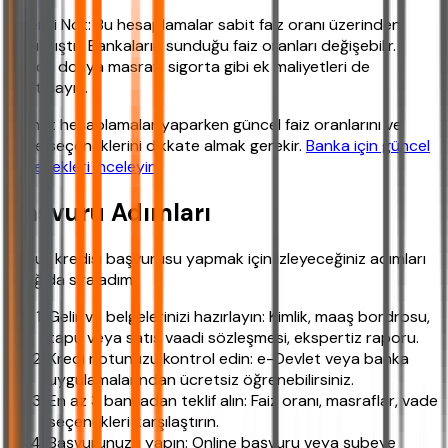
Önemli Not: Bu hesaplamalar sabit faiz oranı üzerinden
yapılmıştır. Bankaların sunduğu faiz oranları değişebilir.
Ayrıca dosya masrafı, sigorta gibi ek maliyetleri de
unutmayın.
Somut hesaplamalar yaparken güncel faiz oranlarını ve
vade seçeneklerini dikkate almak gerekir.
Banka için güncel
seçenekleri inceleyin
.
Başvuru Adımları
Konut kredisi başvurusu yapmak için izleyeceğiniz adımları
aşağıda sıraladım:
Gelir ve belgelerinizi hazırlayın: Kimlik, maaş bordrosu,
tapu veya satış vaadi sözleşmesi, ekspertiz raporu.
Kredi notunuzu kontrol edin: e-Devlet veya banka
uygulamalarından ücretsiz öğrenebilirsiniz.
En az 3 bankadan teklif alın: Faiz oranı, masraflar, vade
seçenekleri karşılaştırın.
Başvurunuzu yapın: Online başvuru veya şubeye