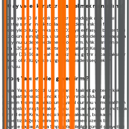
120 ay vadeli konut kredisi çekmek mantıklı mı?
120 ay yani 10 yıl vadeli konut kredisi, düşük aylık taksit
avantajı sunar ancak toplam geri ödeme miktarı faiz
nedeniyle oldukça yüksektir. 2026 yılı enflasyon beklentileri
göz önüne alındığında, uzun vadeli kredilerde erken kapama
opsiyonunu değerlendirmenizi öneririm. Aylık gelirinizin en
fazla %30'unu kredi taksitine ayırmalısınız. Kısa vadeli
krediler (36-60 ay) daha az faiz yükü getirir ancak taksitler
yüksek olur. Bütçenize uygun olan vadeyi seçmek en
doğrusu.
Sinpaş Yapı projeleri güvenilir mi?
Sinpaş Yapı, sektörde uzun yıllardır faaliyet gösteren köklü
bir inşaat firmasıdır. Ancak her yatırımda olduğu gibi
projenin teslim tarihi, konumu, yasal durumu ve müteahhitin
referansları araştırılmalıdır. Tapu ve iskan durumunu mutlaka
kontrol edin. Konut kredisi kullanacaksanız, bankanın
ekspertiz değeri üzerinden kredi vermesi size ek bir
güvence sağlar. Ayrıca Sinpaş Yapı ile ilgili güncel şikayetleri