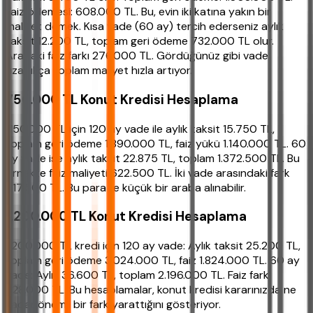
Faiz ödemesi: 608.000 TL. Bu, evin iki katına yakın bir
maliyet demek. Kısa vade (60 ay) tercih ederseniz aylık
taksit 12.200 TL, toplam geri ödeme 732.000 TL olur.
Aradaki faiz farkı 276.000 TL. Gördüğünüz gibi vade
uzadıkça toplam maliyet hızla artıyor.
750.000 TL Konut Kredisi Hesaplama
750.000 TL için 120 ay vade ile aylık taksit 15.750 TL,
toplam geri ödeme 1.890.000 TL, faiz yükü 1.140.000 TL. 60
ay vade ise aylık taksit 22.875 TL, toplam 1.372.500 TL. Bu
örnekte faiz maliyeti 622.500 TL. İki vade arasındaki fark
517.500 TL. Bu para ile küçük bir araba alınabilir.
1.200.000 TL Konut Kredisi Hesaplama
1.200.000 TL kredi için 120 ay vade: Aylık taksit 25.200 TL,
toplam geri ödeme 3.024.000 TL, faiz 1.824.000 TL. 60 ay
vade: Aylık 36.600 TL, toplam 2.196.000 TL. Faiz farkı
828.000 TL. Bu hesaplamalar, konut kredisi kararınızda ne
kadar önemli bir fark yarattığını gösteriyor.