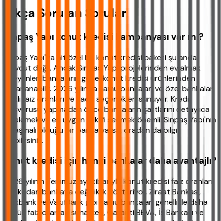
Sıkça Sorulan Sorular
Sinpaş Yapı konut kredisi kampanyası var mı?
Sinpaş Yapı'ya ait özel bir konut kredisi paketi şu anda
mevcut değil. Ancak Sinpaş Yapı projelerinden ev almak
isteyenler, bankaların genel konut kredisi ürünlerinden
yararlanabilir. 2026 yılında kamu bankaları ve özel bankalar
farklı faiz oranları ve vade seçenekleri sunuyor. Kredi
başvurusu yapmadan önce bankaların şartlarını detaylıca
incelemek ve en uygun teklifi seçmek önemli. Sinpaş Yapı'nın
anlaşmalı olduğu bir banka varsa, oradan da bilgi
alabilirsiniz.
Konut kredisi için hangi bankalar daha avantajlı?
2026 yılının Temmuz ayı itibarıyla konut kredisi faiz oranları
bankadan bankaya değişiklik gösteriyor. Ziraat Bankası,
Halkbank ve VakıfBank gibi kamu bankaları genellikle daha
düşük faiz oranları sunarken, Garanti BBVA, İş Bankası ve