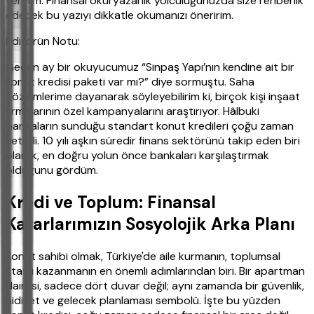
verelim. Finansal okuryazarlık yolculuğunuzda size rehberlik
edecek bu yazıyı dikkatle okumanızı öneririm.
Editörün Notu:
Geçen ay bir okuyucumuz “Sinpaş Yapı’nın kendine ait bir
konut kredisi paketi var mı?” diye sormuştu. Saha
gözlemlerime dayanarak söyleyebilirim ki, birçok kişi inşaat
firmalarının özel kampanyalarını araştırıyor. Hâlbuki
bankaların sunduğu standart konut kredileri çoğu zaman
yeterli. 10 yılı aşkın süredir finans sektörünü takip eden biri
olarak, en doğru yolun önce bankaları karşılaştırmak
olduğunu gördüm.
Kredi ve Toplum: Finansal
Kararlarımızın Sosyolojik Arka Planı
Konut sahibi olmak, Türkiye'de aile kurmanın, toplumsal
statü kazanmanın en önemli adımlarından biri. Bir apartman
dairesi, sadece dört duvar değil; aynı zamanda bir güvenlik,
aidiyet ve gelecek planlaması sembolü. İşte bu yüzden