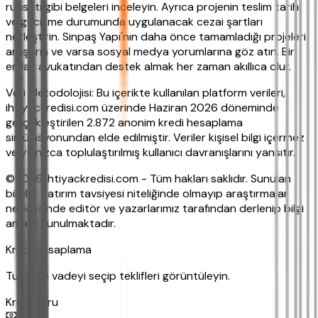
ruhsatı gibi belgeleri inceleyin. Ayrıca projenin teslim tarihi
ve gecikme durumunda uygulanacak cezai şartları
netleştirin. Sinpaş Yapı'nın daha önce tamamladığı projeleri
araştırın ve varsa sosyal medya yorumlarına göz atın. Bir
emlak avukatından destek almak her zaman akıllıca olur.
Veri Metodolojisi: Bu içerikte kullanılan platform verileri,
ihtiyackredisi.com üzerinde Haziran 2026 döneminde
gerçekleştirilen 2.872 anonim kredi hesaplama
simülasyonundan elde edilmiştir. Veriler kişisel bilgi içermez
ve yalnızca toplulaştırılmış kullanıcı davranışlarını yansıtır.
©2026 ihtiyackredisi.com - Tüm hakları saklıdır. Sunulan
bilgiler yatırım tavsiyesi niteliğinde olmayıp araştırmalar
neticesinde editör ve yazarlarımız tarafından derlenip bilgi
amaçlı sunulmaktadır.
Kredi Hesaplama
Tutar ve vadeyi seçip teklifleri görüntüleyin.
Kredi Turu