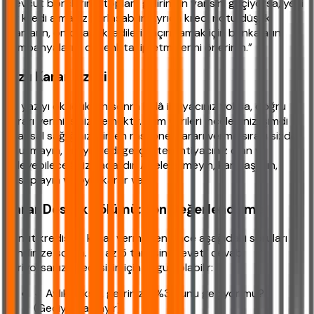
mevcut borçlarınız toplam gelirinizin yarısını geçiyorsa, yeni
bir kredi almanız zorlaşabilir. Ayrıca kredi notu düşük
olanların, ön onaylı kredileri kaçırmamak için bankaların
kampanyalarını düzenli takip etmelerini öneririm.”
Hızlı Karar Özeti
Bu yazıyı okuduktan sonra hâlâ ihtiyacınız yoksa, doğru
kararı vermişsiniz demektir. Tüm verileri incelediniz, şimdi
finansal sağlığınız için en rasyonel kararı verme sırası sizde.
Unutmayın, en iyi kredi gerçekten ihtiyacınız olan ve
ödeyebileceğiniz kadardır. Acele etmeyin, karşılaştırın,
hesaplayın ve öyle karar verin.
Karar Destek Bölümü: Son Değerlendirme
Konut kredisine karar vermeden önce aşağıdaki soruları
kendinize sorun. En az 5 tanesine “evet” cevabı
veriyorsanız, kredi sizin için uygun olabilir:
✓ Aylık taksit, gelirinizin %30’unu geçiyor mu?
(Geçiyorsa hayır)