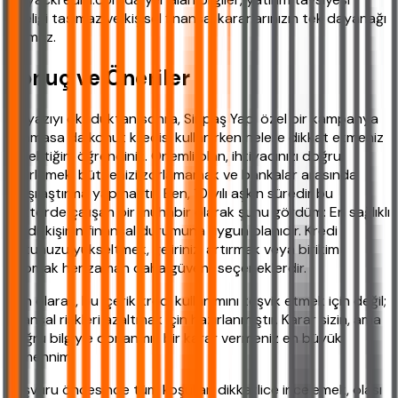
niteliği taşımaz ve kişisel finansal kararlarınızın tek dayanağı
olamaz.
Sonuç ve Öneriler
Bu yazıyı okuduktan sonra, Sinpaş Yapı özel bir kampanya
sunmasa da konut kredisi kullanırken nelere dikkat etmeniz
gerektiğini öğrendiniz. Önemli olan, ihtiyacınızı doğru
belirlemek, bütçenizi zorlamamak ve bankalar arasında
karşılaştırma yapmaktır. Ben, 10 yılı aşkın süredir bu
sektörde çalışan bir muhabir olarak şunu gördüm: En sağlıklı
kredi, kişinin finansal durumuna uygun olanıdır. Kredi
notunuzu yükseltmek, gelirinizi artırmak veya birikim
yapmak her zaman daha güvenli seçeneklerdir.
Son olarak, bu içerik kredi kullanımını teşvik etmek için değil;
finansal riskleri azaltmak için hazırlanmıştır. Karar sizin, ama
doğru bilgiyle donanmış bir karar vermeniz en büyük
temennim.
Başvuru öncesinde tüm koşulları dikkatlice incelemek, olası