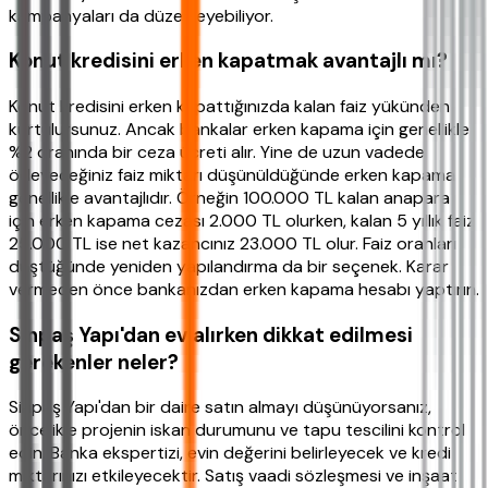
kampanyaları da düzenleyebiliyor.
Konut kredisini erken kapatmak avantajlı mı?
Konut kredisini erken kapattığınızda kalan faiz yükünden
kurtulursunuz. Ancak bankalar erken kapama için genellikle
%2 oranında bir ceza ücreti alır. Yine de uzun vadede
ödeyeceğiniz faiz miktarı düşünüldüğünde erken kapama
genellikle avantajlıdır. Örneğin 100.000 TL kalan anapara
için erken kapama cezası 2.000 TL olurken, kalan 5 yıllık faiz
25.000 TL ise net kazancınız 23.000 TL olur. Faiz oranları
düştüğünde yeniden yapılandırma da bir seçenek. Karar
vermeden önce bankanızdan erken kapama hesabı yaptırın.
Sinpaş Yapı'dan ev alırken dikkat edilmesi
gerekenler neler?
Sinpaş Yapı'dan bir daire satın almayı düşünüyorsanız,
öncelikle projenin iskan durumunu ve tapu tescilini kontrol
edin. Banka ekspertizi, evin değerini belirleyecek ve kredi
miktarınızı etkileyecektir. Satış vaadi sözleşmesi ve inşaat