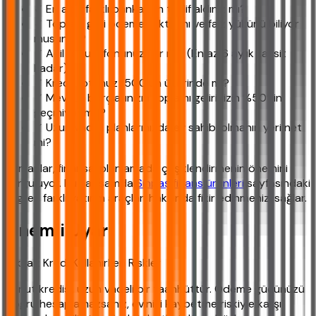
✓ En az 3 farklı bankadan teklif aldınız mı?
✓ Toplam geri ödeme miktarını ve faiz yükünü biliyor
musunuz?
✓ Acil durum fonunuz var mı? (En az 6 aylık taksit
kadar)
✓ Kredi notunuz 1500’ün üzerinde mi?
✓ Mevcut borçlarınızın toplamı gelirinizin %50’sini
geçmiyor mu?
✓ Uzun vadeli planlarınızda ev sahibi olmanın yeri net
mi?
Uzmanlar, finansal planlamada çeşitlendirmenin önemini
vurguluyor. Bu kapsamda
Sinpaş finans ürünleri
sayfasındaki
bilgiler, farklı yatırım araçları hakkında fikir edinmenizi sağlar.
Önemli Uyarı
Dikkat: Kredi Kullanırken Riskler
Konut kredisi, uzun vadeli bir taahhüttür. Ödeme gücünüzü
doğru hesaplamazsanız, evinizi kaybetme riskiyle karşı