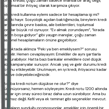
konut kredisi, çoğu zaman sadece finansal bir araç değil,
toplumsal bir ihtiyaç olarak karşımıza çıkıyor.
Peki, kredi kullanma eylemi sadece bir hesaplama işi mi?
Tabii ki hayır. Sosyolojik açıdan baktığımızda, bireylerin kredi
kararlarında çevre baskısı, aile beklentileri, toplumsal
normlar büyük rol oynuyor. “Ev almak zorundayım”, “kirada
param boşa gidiyor” gibi yaygın inanışlar, çoğu zaman
rasyonel hesaplamaların önüne geçebiliyor.
Bu noktada aklınıza “Peki ya ben emekliysem?” sorusu
gelebilir. Hemen cevaplayayım: Emekliler de aynı şartlarla
başvurabiliyor. Hatta bazı bankalar emeklilere özel düşük
faizli kampanyalar sunuyor. Ancak yaş ve gelir durumu kredi
notunu etkileyebilir. Unutmayın, en iyi kredi, ihtiyacınız kadar
olan ve ödeyebileceğinizdir.
“Acaba kredi notum düşükse ne olur?” diye
düşünüyorsanız, hemen söyleyeyim: Kredi notu 1200 altında
olanlar için onay süreci biraz daha uzun sürebiliyor. Ama bu
imkansız değil. Kefil veya ek teminat gibi seçenekler mevcut.
Bankaların sunduğu promosyonlar, emekliler için önemli bir