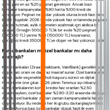
verir, yani en az %20 peşinat gerekiyor. Ancak bazı
bankalar kampanyalarla %90 hatta %100 kredi de
verebiliyor. Peşinat ne kadar yüksek olursa kredi faizi de o
kadar düşebilir. 2026 yılında yüksek faiz ortamında peşinatı
yüksek tutmak, aylık ödemeleri azaltmak için akıllıca bir
strateji. Örneğin 500.000 TL'lik bir evde %20 peşinat
(100.000 TL) yerine %30 (150.000 TL) koyarsanız,
çektiğiniz kredi 350.000 TL'ye düşer ve faiz yükünüz azalır.
Kamu bankaları mı özel bankalar mı daha
avantajlı?
Kamu bankaları (Ziraat, Halkbank, VakıfBank) genellikle daha
düşük faiz oranı ve daha az masraf sunar. Özel bankalar ise
esnek vade seçenekleri, hızlı başvuru süreci ve dijital
hizmetlerle öne çıkar. 2026 yılının Temmuz ayı itibarıyla
kamu bankalarının konut kredisi faiz oranları %2.50
civarındayken, özel bankalar %2.80-3.20 arasında değişiyor.
Ancak özel bankalar zaman zaman kampanyalarla faizleri
düşürebiliyor. Bu nedenle her iki grubu da karşılaştırmanız
önerilir. Ayrıca bazı özel bankalar düşük faizli ilk evim