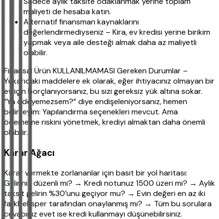
Sadece aylık taksite odaklanmak yerine toplam
maliyeti de hesaba katın.
Alternatif finansman kaynaklarını
değerlendirmediyseniz – Kira, ev kredisi yerine birikim
yapmak veya aile desteği almak daha az maliyetli
olabilir.
Finansal Ürün KULLANILMAMASI Gereken Durumlar –
Yukarıdaki maddelere ek olarak, eğer ihtiyacınız olmayan bir
ev için borçlanıyorsanız, bu sizi gereksiz yük altına sokar.
“Ya ödeyemezsem?” diye endişeleniyorsanız, hemen
belirteyim: Yapılandırma seçenekleri mevcut. Ama
ödememe riskini yönetmek, krediyi almaktan daha önemli
olabilir.
Karar Ağacı
Karar vermekte zorlananlar için basit bir yol haritası:
Geliriniz düzenli mi? → Kredi notunuz 1500 üzeri mi? → Aylık
taksit gelirin %30’unu geçiyor mu? → Evin değeri en az iki
farklı eksper tarafından onaylanmış mı? → Tüm bu sorulara
cevabınız evet ise kredi kullanmayı düşünebilirsiniz.