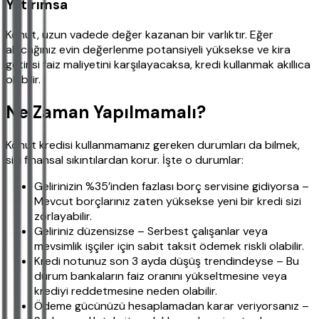
Yatırımsa
Konut, uzun vadede değer kazanan bir varlıktır. Eğer
alacağınız evin değerlenme potansiyeli yüksekse ve kira
getirisi faiz maliyetini karşılayacaksa, kredi kullanmak akıllıca
olabilir.
Ne Zaman Yapılmamalı?
Konut kredisi kullanmamanız gereken durumları da bilmek,
sizi finansal sıkıntılardan korur. İşte o durumlar:
Gelirinizin %35’inden fazlası borç servisine gidiyorsa –
Mevcut borçlarınız zaten yüksekse yeni bir kredi sizi
zorlayabilir.
Geliriniz düzensizse – Serbest çalışanlar veya
mevsimlik işçiler için sabit taksit ödemek riskli olabilir.
Kredi notunuz son 3 ayda düşüş trendindeyse – Bu
durum bankaların faiz oranını yükseltmesine veya
krediyi reddetmesine neden olabilir.
Ödeme gücünüzü hesaplamadan karar veriyorsanız –