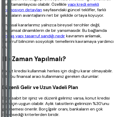
gelir tamamlayıcısı olabilir. Özellikle
yapı kredi emekli
promosyon detayları
sayfasındaki güncel teklifler, farklı
bankaların avantajlarını net bir şekilde ortaya koyuyor.
Finansal kararlarımız yalnızca bireysel tercihler değil,
toplumsal dinamiklerin de bir yansımasıdır. Bu bağlamda
sinpaş yapı tasarruf sandığı nedir
kavramını anlamak,
tasarruf bilincinin sosyolojik temellerini kavramaya yardımcı
olur.
Ne Zaman Yapılmalı?
Konut kredisi kullanmak herkes için doğru karar olmayabilir.
İşte bu finansal aracı kullanmanız gereken durumlar:
Düzenli Gelir ve Uzun Vadeli Plan
Eğer sabit bir işiniz ve düzenli geliriniz varsa, konut kredisi
sizin için uygun olabilir. Aylık taksitlerin gelirinizin %30’unu
geçmemesi önerilir. Borç/gelir oranı, bankaların en çok
önemsediği kriterlerden biridir.