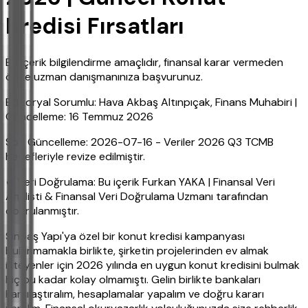
Kredisi Fırsatları
Bu içerik bilgilendirme amaçlıdır, finansal karar vermeden
önce uzman danışmanınıza başvurunuz.
Editoryal Sorumlu: Hava Akbaş Altınpıçak, Finans Muhabiri |
Güncelleme: 16 Temmuz 2026
Son Güncelleme: 2026-07-16 - Veriler 2026 Q3 TCMB
hedefleriyle revize edilmiştir.
✔ Veri Doğrulama: Bu içerik Furkan YAKA | Finansal Veri
Analisti & Finansal Veri Doğrulama Uzmanı tarafından
doğrulanmıştır.
Sinpaş Yapı'ya özel bir konut kredisi kampanyası
bulunmamakla birlikte, şirketin projelerinden ev almak
isteyenler için 2026 yılında en uygun konut kredisini bulmak
hiç bu kadar kolay olmamıştı. Gelin birlikte bankaları
karşılaştıralım, hesaplamalar yapalım ve doğru kararı