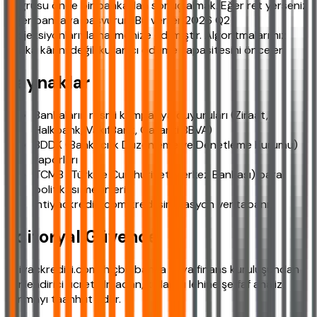
doğrusu önce bir bankadan sonuç almak. Eğer ret yerseniz
diğer bankaya başvurun. Bu veriler 2026 Q2
projeksiyonlarıyla harmonize edilmiştir. Algoritmalarımız
banka kârını değil, kullanıcı ödeme kapasitesini önceler.
Kaynaklar
Bankaların resmi kampanya duyuruları (Ziraat,
Halkbank, VakıfBank, Garanti BBVA)
BDDK (Bankacılık Düzenleme ve Denetleme Kurumu)
raporları
TCMB (Türkiye Cumhuriyet Merkez Bankası) para
politikası metinleri
ihtiyackredisi.com kredi simülasyon veritabanı
Editoryal Güvence
ihtiyackredisi.com, hiçbir banka veya finans kuruluşundan
yönlendirici ücret almadan, kullanıcı lehine şeffaf analiz
sunmayı taahhüt eder.