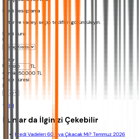
Kredi Hesaplama
Tutar ve vadeyi seçip teklifleri görüntüleyin.
Kredi Turu
Tutar
TL
Ornek:
50.000
TL
Vade Süresi
Bul
Bunlar da İlginizi Çekebilir
Kredi Vadeleri 60 Aya Çıkacak Mı? Temmuz 2026