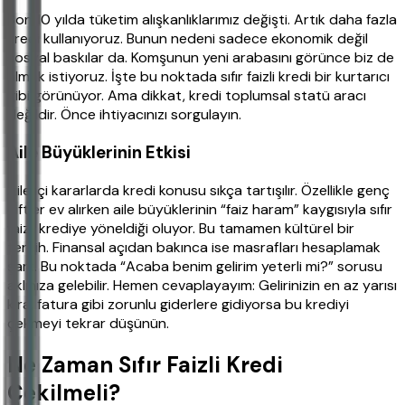
Son 10 yılda tüketim alışkanlıklarımız değişti. Artık daha fazla
kredi kullanıyoruz. Bunun nedeni sadece ekonomik değil
sosyal baskılar da. Komşunun yeni arabasını görünce biz de
almak istiyoruz. İşte bu noktada sıfır faizli kredi bir kurtarıcı
gibi görünüyor. Ama dikkat, kredi toplumsal statü aracı
değildir. Önce ihtiyacınızı sorgulayın.
Aile Büyüklerinin Etkisi
Aile içi kararlarda kredi konusu sıkça tartışılır. Özellikle genç
çiftler ev alırken aile büyüklerinin “faiz haram” kaygısıyla sıfır
faizli krediye yöneldiği oluyor. Bu tamamen kültürel bir
tercih. Finansal açıdan bakınca ise masrafları hesaplamak
şart. Bu noktada “Acaba benim gelirim yeterli mi?” sorusu
aklınıza gelebilir. Hemen cevaplayayım: Gelirinizin en az yarısı
kira, fatura gibi zorunlu giderlere gidiyorsa bu krediyi
çekmeyi tekrar düşünün.
Ne Zaman Sıfır Faizli Kredi
Çekilmeli?