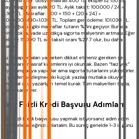
%0. Masraflar: dosya masrafı 400 TL, ekspertiz 150 TL,
hayat sigortası aylık 20 TL. Aylık taksit: 100.000 / 24 =
4.167 TL. Masraflar: 400 + 150 + (20 x 24) =
400+150+480=1.030 TL. Toplam geri ödeme: 101.030 TL.
Gördüğünüz gibi masraflar tutarın %1’ini geçiyor. Burada
kritik nokta, vade uzadıkça sigorta maliyetinin artması. Eğer
geliriniz 15.000 TL ise taksit oranı %27.7 olur, bu daha
makul.
Bu hesaplamaları yaparken dikkat etmeniz gereken şey,
bankaların masraf kalemlerini iyi okumak. Bazen “faiz yok”
diye kampanya yaparlar ama sigorta tutarlarını yükseltirler.
O yüzden sözleşmedeki küçük yazıları mutlaka okuyun.
Finansal okuryazarlığın temel kuralı: Tüm maliyetleri topla,
sonra karar ver.
Sıfır Faizli Kredi Başvuru Adımları
Sıfır faizli kredi başvurusu yapmak istiyorsanız adım adım
nasıl ilerleyeceğinizi anlatalım. Bu süreç genelde 1-3 iş günü
sürer.