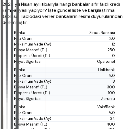
2026 yılı Nisan ayı itibarıyla hangi bankalar sıfır faizli kredi
kampanyası yapıyor? İşte güncel liste ve karşılaştırma
tablosu. Tablodaki veriler bankaların resmi duyurularından
derlenmiştir.
Ziraat Bankası
%0
12
250
0
Opsiyonel
Halkbank
%0
18
300
100
Zorunlu
VakıfBank
%0
24
400