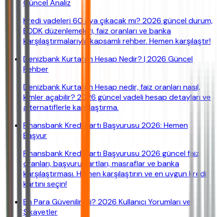
Güncel Analiz
Kredi vadeleri 60 aya çıkacak mı? 2026 güncel durum,
BDDK düzenlemeleri, faiz oranları ve banka
karşılaştırmalarıyla kapsamlı rehber. Hemen karşılaştır!
Denizbank Kurtaran Hesap Nedir? | 2026 Güncel
Rehber
Denizbank Kurtaran Hesap nedir, faiz oranları nasıl,
kimler açabilir? 2026 güncel vadeli hesap detayları ve
alternatiflerle karşılaştırma.
Finansbank Kredi Kartı Başvurusu 2026: Hemen
Başvur
Finansbank Kredi Kartı Başvurusu 2026 güncel faiz
oranları, başvuru şartları, masraflar ve banka
karşılaştırması. Hemen karşılaştırın ve en uygun kredi
kartını seçin!
En Para Güvenilir Mi? 2026 Kullanıcı Yorumları ve
Şikayetler