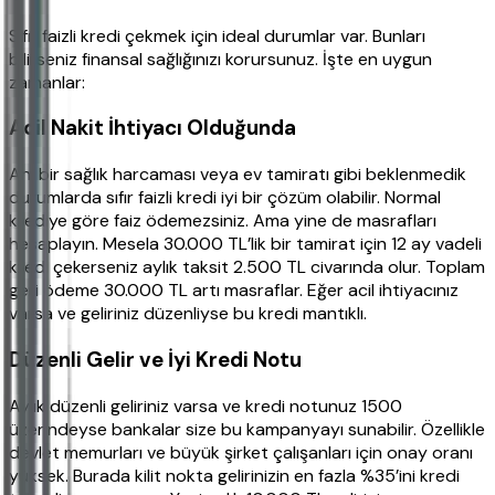
Sıfır faizli kredi çekmek için ideal durumlar var. Bunları
bilirseniz finansal sağlığınızı korursunuz. İşte en uygun
zamanlar:
Acil Nakit İhtiyacı Olduğunda
Ani bir sağlık harcaması veya ev tamiratı gibi beklenmedik
durumlarda sıfır faizli kredi iyi bir çözüm olabilir. Normal
krediye göre faiz ödemezsiniz. Ama yine de masrafları
hesaplayın. Mesela 30.000 TL’lik bir tamirat için 12 ay vadeli
kredi çekerseniz aylık taksit 2.500 TL civarında olur. Toplam
geri ödeme 30.000 TL artı masraflar. Eğer acil ihtiyacınız
varsa ve geliriniz düzenliyse bu kredi mantıklı.
Düzenli Gelir ve İyi Kredi Notu
Aylık düzenli geliriniz varsa ve kredi notunuz 1500
üzerindeyse bankalar size bu kampanyayı sunabilir. Özellikle
devlet memurları ve büyük şirket çalışanları için onay oranı
yüksek. Burada kilit nokta gelirinizin en fazla %35’ini kredi