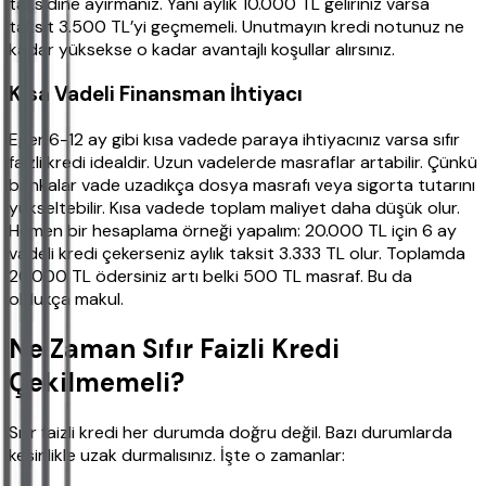
taksidine ayırmanız. Yani aylık 10.000 TL geliriniz varsa
taksit 3.500 TL’yi geçmemeli. Unutmayın kredi notunuz ne
kadar yüksekse o kadar avantajlı koşullar alırsınız.
Kısa Vadeli Finansman İhtiyacı
Eğer 6-12 ay gibi kısa vadede paraya ihtiyacınız varsa sıfır
faizli kredi idealdir. Uzun vadelerde masraflar artabilir. Çünkü
bankalar vade uzadıkça dosya masrafı veya sigorta tutarını
yükseltebilir. Kısa vadede toplam maliyet daha düşük olur.
Hemen bir hesaplama örneği yapalım: 20.000 TL için 6 ay
vadeli kredi çekerseniz aylık taksit 3.333 TL olur. Toplamda
20.000 TL ödersiniz artı belki 500 TL masraf. Bu da
oldukça makul.
Ne Zaman Sıfır Faizli Kredi
Çekilmemeli?
Sıfır faizli kredi her durumda doğru değil. Bazı durumlarda
kesinlikle uzak durmalısınız. İşte o zamanlar: