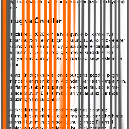
niteliği taşımaz ve kişisel finansal kararlarınızın tek dayanağı
olamaz.
Sonuç ve Öneriler
Sıfır faizli kredi, 2026 yılında hala güncel bir kampanya.
Bankalar müşteri çekmek için bu ürünü sunuyor. Siz de eğer
ihtiyacınız varsa ve şartlar uygunsa değerlendirebilirsiniz.
Ama unutmayın, en iyi kredi çekilmeyen kredidir. Önce
birikim yapmayı deneyin. Olmuyorsa kredi seçeneklerini iyi
araştırın.
Önerimiz: Kredi çekmeden önce bütçenizi gözden geçirin.
Gelir-gider dengesini kurun. Ardından bankaları karşılaştırın.
Masrafları mutlaka hesaplayın. Ve en önemlisi, sözleşmeyi
dikkatlice okuyun. Eğer tüm bunları yaparsanız sıfır faizli
kredi sizin için faydalı olabilir.
ihtiyackredisi.com, bankalardan bağımsız bir analiz
platformudur; önerilerimiz algoritma tabanlıdır ve herhangi
bir finansal kurumun sponsorluğunu içermez. Finansal
piyasalardaki oynaklık nedeniyle, bu içerik her ayın ilk iş