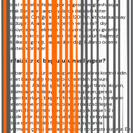
Serbest meslek sahipleri gelir belgesini vergi levhasıyla
sunmalı. Bankalar kampanyalarda daha sıkı kriter
uygulayabilir. Örneğin kredi notu 1200’ün altındaysa onay
şansı düşer. “Acaba benim gelirim yeterli mi?” diye
düşünüyorsanız, gelirinizin en az yarısı zorunlu giderlere
gidiyorsa bu krediyi çekmeyi tekrar düşünün. Bağımsız
analiz ilkemiz gereği, banka kârını değil kullanıcı ödeme
kapasitesini önceleriz.
Sıfır faizli kredi başvurusu nasıl yapılır?
Önce bankaların güncel kampanya sayfalarını kontrol edin.
İnternet bankacılığı veya şube üzerinden başvuru
yapabilirsiniz. Adımlar şöyle: Kampanya şartlarını okuyun,
kredi simülasyonu ile aylık taksiti hesaplayın, gerekli
belgeleri hazırlayın, başvuru formunu doldurun, bankanın
değerlendirmesini bekleyin, onay alırsanız sözleşme
imzalayın. Tüm işlemler kredi notunuz yüksekse 1-2 iş
gününde biter. Başvuru sırasında masraf detaylarını
mutlaka sorun. Birden fazla bankaya aynı anda
başvurmayın çünkü her başvuru kredi notunuzu düşürür. En