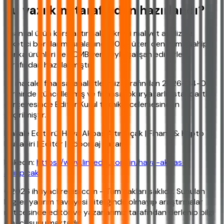
Bu yazı kim tarafından hazırlandı?
Finansal ürün karşılaştırmaları, kredi maliyet analizi ve
tüketici borçlanması alanında 10 yıl üzeri deneyime sahip,
banka ürünleri ve TCMB verileriyle çalışan editörler
tarafından hazırlanmıştır.
Bu makale, finansal analistlerimiz tarafından 2026-04-04
tarihinde güncellenmiş ve finansal okuryazarlık standartları
çerçevesinde Editör Kurul teknik incelemesinden
geçirilmiştir.
Makale Editörü: Hava Akbaş Altınpıçak | Finans & Kripto
Muhabiri | Editör | Röportaj Yazarı
LinkedIn:
https://www.linkedin.com/in/hava-akbas-
altinpicak/
©2026 ihtiyackredisi.com - Tüm hakları saklıdır. Sunulan
bilgiler yatırım tavsiyesi niteliğinde olmayıp araştırmalar
neticesinde editör ve yazarlarımız tarafından derlenip bilgi
amaçlı sunulmaktadır.