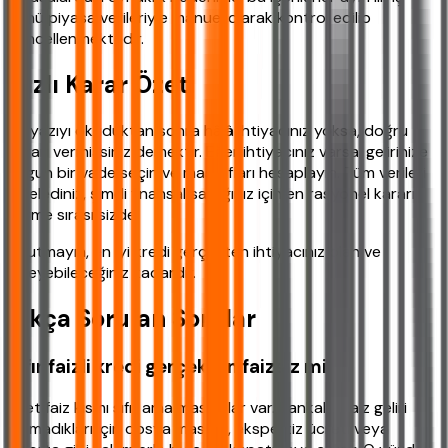
günü piyasa verileriyle manuel olarak kontrol edilip
güncellenmektedir.
Hızlı Karar Özeti
Bu yazıyı okuduktan sonra hâlâ ihtiyacınız yoksa, doğru
kararı vermişsiniz demektir. Eğer ihtiyacınız varsa, gelirinize
uygun bir vade seçin ve masrafları hesaplayın. Tüm verileri
incelediniz, şimdi finansal sağlığınız için en rasyonel kararı
verme sırası sizde.
Unutmayın, en iyi kredi gerçekten ihtiyacınız olan ve
ödeyebileceğiniz kadardır.
Sıkça Sorulan Sorular
Sıfır faizli kredi gerçekten faizsiz mi?
Evet faiz kısmı sıfır ama masraflar var. Bankalar faiz geliri
alamadıkları için dosya masrafı, ekspertiz ücreti veya