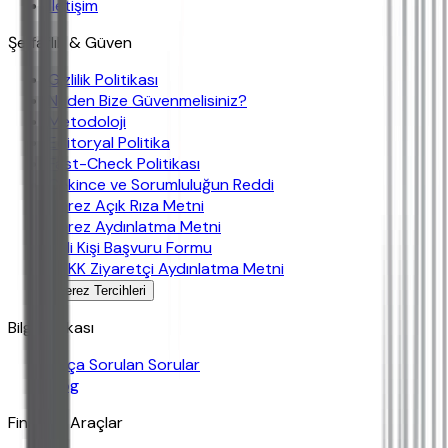
İletişim
Şeffaflık & Güven
Gizlilik Politikası
Neden Bize Güvenmelisiniz?
Metodoloji
Editoryal Politika
Fast-Check Politikası
Çekince ve Sorumluluğun Reddi
Çerez Açık Rıza Metni
Çerez Aydınlatma Metni
İlgili Kişi Başvuru Formu
KVKK Ziyaretçi Aydınlatma Metni
Çerez Tercihleri
Bilgi Bankası
Sıkça Sorulan Sorular
Blog
Finansal Araçlar