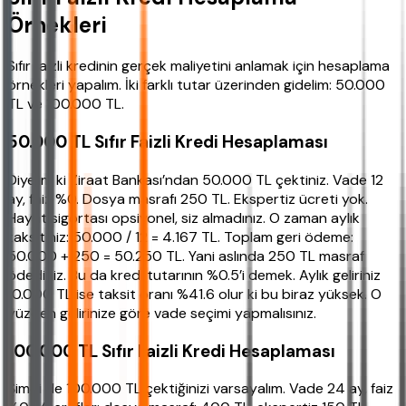
Örnekleri
Sıfır faizli kredinin gerçek maliyetini anlamak için hesaplama
örnekleri yapalım. İki farklı tutar üzerinden gidelim: 50.000
TL ve 100.000 TL.
50.000 TL Sıfır Faizli Kredi Hesaplaması
Diyelim ki Ziraat Bankası’ndan 50.000 TL çektiniz. Vade 12
ay, faiz %0. Dosya masrafı 250 TL. Ekspertiz ücreti yok.
Hayat sigortası opsiyonel, siz almadınız. O zaman aylık
taksitiniz: 50.000 / 12 = 4.167 TL. Toplam geri ödeme:
50.000 + 250 = 50.250 TL. Yani aslında 250 TL masraf
ödediniz. Bu da kredi tutarının %0.5’i demek. Aylık geliriniz
10.000 TL ise taksit oranı %41.6 olur ki bu biraz yüksek. O
yüzden gelirinize göre vade seçimi yapmalısınız.
100.000 TL Sıfır Faizli Kredi Hesaplaması
Şimdi de 100.000 TL çektiğinizi varsayalım. Vade 24 ay, faiz