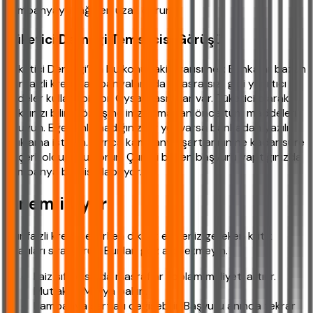
kampanyaya rağmen uzak durun.
Tüketici Derneği Temsilcisi Görüşü
Tüketici Derneği’nin bu konudaki uyarısı net: Bankalar bazen
sıfır faizli kredi kampanyalarında “masrafsız” gibi yanıltıcı
ifadeler kullanabiliyor. Oysa masraflar var. Tüketici olarak
hakkınızı bilin. Sözleşme imzalamadan önce tüm maddeleri
okuyun. Eğer anlamadığınız bir yer varsa bankadan yazılı
açıklama isteyin. Ayrıca kampanya şartlarının ne kadar süre
geçerli olduğunu sorun. Çünkü bazen başvuru yaptığınızda
kampanya bitmiş olabiliyor.
Önemli Uyarı
Sıfır faizli kredi çekerken dikkat etmeniz gereken kritik
uyarıları sıralıyoruz. Bunları göz ardı etmeyin.
Faiz sıfır olsa da masraflar toplam maliyeti artırır.
Mutlaka YMO’ya bakın.
Kampanya şartları değişebilir. Başvuru anında tekrar