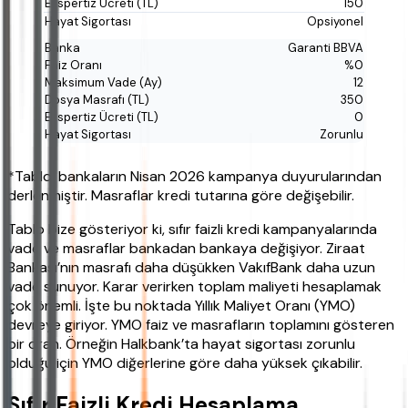
150
Opsiyonel
Garanti BBVA
%0
12
350
0
Zorunlu
*Tablo, bankaların Nisan 2026 kampanya duyurularından
derlenmiştir. Masraflar kredi tutarına göre değişebilir.
Tablo bize gösteriyor ki, sıfır faizli kredi kampanyalarında
vade ve masraflar bankadan bankaya değişiyor. Ziraat
Bankası’nın masrafı daha düşükken VakıfBank daha uzun
vade sunuyor. Karar verirken toplam maliyeti hesaplamak
çok önemli. İşte bu noktada Yıllık Maliyet Oranı (YMO)
devreye giriyor. YMO faiz ve masrafların toplamını gösteren
bir oran. Örneğin Halkbank’ta hayat sigortası zorunlu
olduğu için YMO diğerlerine göre daha yüksek çıkabilir.
Sıfır Faizli Kredi Hesaplama