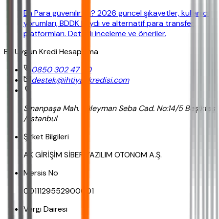
En Para güvenilir mi? 2026 güncel şikayetler, kullanıcı
yorumları, BDDK kaydı ve alternatif para transfer
platformları. Detaylı inceleme ve öneriler.
En Uygun Kredi Hesaplama
0850 302 47 90
destek@ihtiyackredisi.com
Sinanpaşa Mah. Süleyman Seba Cad. No:14/5 Beşiktaş
/ İstanbul
Şirket Bilgileri
AK GİRİŞİM SİBER YAZILIM OTONOM A.Ş.
Mersis No
0011129552900001
Vergi Dairesi