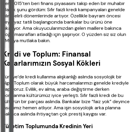
Ben 2015’ten beri finans piyasasını takip eden bir muhabir
olarak şunu gördüm: Sıfır faizli kredi kampanyaları genelde
yılın belirli dönemlerinde artıyor. Özellikle bayram öncesi
veya yaz tatili başlangıcında bankalar bu ürünü öne
çıkarıyor. Ama okuyucularımızdan gelen maillere bakınca
çoğu masrafları atladığı için şaşırıyor. O yüzden siz siz olun
YMO’ya mutlaka bakın.
Kredi ve Toplum: Finansal
Kararlarımızın Sosyal Kökleri
Türkiye’de kredi kullanma alışkanlığı aslında sosyolojik bir
olgu. Toplum olarak büyük harcamalarımızı genelde krediyle
yapıyoruz. Evlilik, ev alma, araba değiştirme derken
borçlanma kültürümüz iyice yerleşti. Sıfır faizli kredi de bu
kültürün bir parçası aslında. Bankalar bize “faiz yok” deyince
insanımız hemen atlıyor. Ama işin sosyolojik arka planına
bakınca aslında ihtiyaçtan çok prestij kaygısı var.
Tüketim Toplumunda Kredinin Yeri