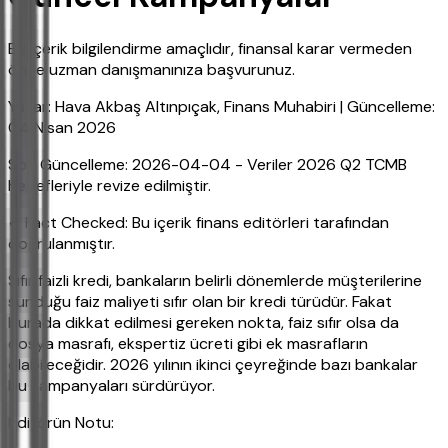
Bu içerik bilgilendirme amaçlıdır, finansal karar vermeden
önce uzman danışmanınıza başvurunuz.
Yazar: Hava Akbaş Altınpıçak, Finans Muhabiri | Güncelleme:
04 Nisan 2026
Son Güncelleme: 2026-04-04 - Veriler 2026 Q2 TCMB
hedefleriyle revize edilmiştir.
✔ Fact Checked: Bu içerik finans editörleri tarafından
doğrulanmıştır.
Sıfır faizli kredi, bankaların belirli dönemlerde müşterilerine
sunduğu faiz maliyeti sıfır olan bir kredi türüdür. Fakat
burada dikkat edilmesi gereken nokta, faiz sıfır olsa da
dosya masrafı, ekspertiz ücreti gibi ek masrafların
olabileceğidir. 2026 yılının ikinci çeyreğinde bazı bankalar
bu kampanyaları sürdürüyor.
Editörün Notu: