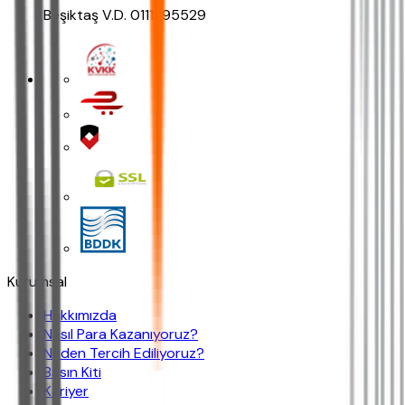
Beşiktaş V.D. 0111295529
Kurumsal
Hakkımızda
Nasıl Para Kazanıyoruz?
Neden Tercih Ediliyoruz?
Basın Kiti
Kariyer