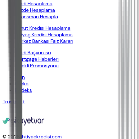
Kredi Hesaplama
Yüzde Hesaplama
Finansman Hesapla
Konut Kredisi Hesaplama
İhtiyaç Kredisi Hesaplama
Merkez Bankası Faiz Kararı
Kredi Başvurusu
Mortgage Haberleri
Emekli Promosyonu
İban
Banka
Findeks
Trustpilot
© 2026
ihtiyackredisi.com