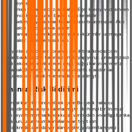
teyit edin.
Erken kapatma cezası olabilir. Eğer krediyi vadesinden
önce kapatırsanız banka ceza kesebilir.
Gelirinizin yarısından fazlasını taksite ayırmayın. Aksi
halde zor durumda kalırsınız.
Bankalar bazen kampanya dışı ek ürünler satmaya
çalışır. Hayır demesini bilin.
Bu uyarılar aslında sizi korumak için. ihtiyackredisi.com
olarak bankalardan bağımsız analiz yapıyoruz. Amacımız sizi
kredi çekmeye teşvik etmek değil, doğru kararı vermenizi
sağlamak. Bu içerik, finansal okuryazarlık standartları
çerçevesinde teknik incelemeden geçirilmiştir.
Finansal Risk Bildirimi
Finansal kararlar bireysel risk içerir. Bu içerik yalnızca
bilgilendirme amacıyla hazırlanmıştır. Herhangi bir finansal
ürün veya hizmet hakkında karar vermeden önce İlgili banka
veya kuruluşun resmi kanallarından teyit alın.
ihtiyackredisi.com'da yer alan bilgiler, yatırım tavsiyesi