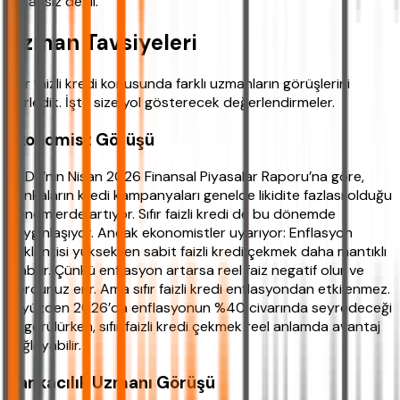
imkansız değil.
Uzman Tavsiyeleri
Sıfır faizli kredi konusunda farklı uzmanların görüşlerini
derledik. İşte size yol gösterecek değerlendirmeler.
Ekonomist Görüşü
BDDK’nın Nisan 2026 Finansal Piyasalar Raporu’na göre,
bankaların kredi kampanyaları genelde likidite fazlası olduğu
dönemlerde artıyor. Sıfır faizli kredi de bu dönemde
yaygınlaşıyor. Ancak ekonomistler uyarıyor: Enflasyon
beklentisi yüksekken sabit faizli kredi çekmek daha mantıklı
olabilir. Çünkü enflasyon artarsa reel faiz negatif olur ve
borcunuz erir. Ama sıfır faizli kredi enflasyondan etkilenmez.
O yüzden 2026’da enflasyonun %40 civarında seyredeceği
öngörülürken, sıfır faizli kredi çekmek reel anlamda avantaj
sağlayabilir.
Bankacılık Uzmanı Görüşü