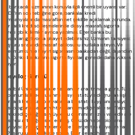
Bir bankacılık uzmanının konuyla ilgili önemli bir uyarısı var:
BDDK’nın son tebliğine göre, bankalar kredi
kampanyalarında masrafları net şekilde açıklamak zorunda.
Sıfır faizli kredi sözleşmelerinde dosya masrafı, sigorta
ücreti gibi kalemler ayrıca yazılmalı. Eğer banka bu
masrafları gizliyorsa şikayet edebilirsiniz. Uzmanın tavsiyesi:
Başvuru sırasında masraf tablosunu mutlaka isteyin. Ve
eğer mümkünse hayat sigortasını bankadan değil, dışarıdan
alın. Çünkü bankaların sigorta fiyatları genelde daha yüksek
oluyor.
Sosyolog Görüşü
İstanbul Üniversitesi’nde yapılan bir araştırmaya göre, Türk
toplumunda kredi kullanımı sosyal statüyle doğrudan ilişkili.
Sıfır faizli kredi kampanyaları da bu statü kaygısını besliyor.
Sosyologlar, insanların ihtiyaçları olmadığı halde sırf “faizsiz”
diye kredi çektiğini söylüyor. Bu davranışın uzun vadede aile
içi stresi artırdığı tespit edilmiş. O yüzden sosyologların
tavsiyesi: Kredi çekmeden önce “Gerçekten ihtiyacım var
mı?” sorusunu kendinize sorun. Eğer cevap hayırsa,