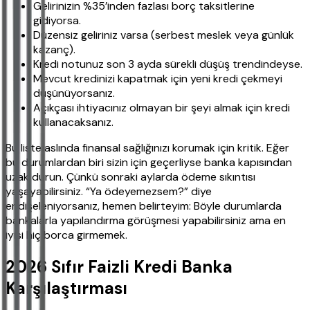
Gelirinizin %35’inden fazlası borç taksitlerine
gidiyorsa.
Düzensiz geliriniz varsa (serbest meslek veya günlük
kazanç).
Kredi notunuz son 3 ayda sürekli düşüş trendindeyse.
Mevcut kredinizi kapatmak için yeni kredi çekmeyi
düşünüyorsanız.
Açıkçası ihtiyacınız olmayan bir şeyi almak için kredi
kullanacaksanız.
Bu liste aslında finansal sağlığınızı korumak için kritik. Eğer
bu durumlardan biri sizin için geçerliyse banka kapısından
uzak durun. Çünkü sonraki aylarda ödeme sıkıntısı
yaşayabilirsiniz. “Ya ödeyemezsem?” diye
endişeleniyorsanız, hemen belirteyim: Böyle durumlarda
bankalarla yapılandırma görüşmesi yapabilirsiniz ama en
iyisi hiç borca girmemek.
2026 Sıfır Faizli Kredi Banka
Karşılaştırması