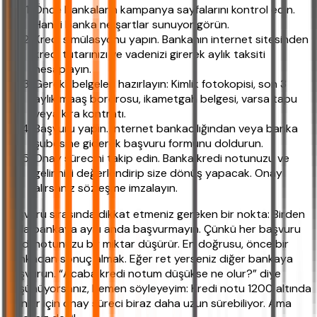
Önce bankaların kampanya sayfalarını kontrol edin.
Hangi banka ne şartlar sunuyor görün.
Kredi simülasyonu yapın. Bankanın internet sitesinden
kredi tutarınızı ve vadenizi girerek aylık taksiti
hesaplayın.
Gerekli belgeleri hazırlayın: Kimlik fotokopisi, son 3
aylık maaş bordrosu, ikametgah belgesi, varsa tapu
veya kira kontratı.
Başvuru yapın. İnternet bankacılığından veya banka
şubesine giderek başvuru formunu doldurun.
Onay sürecini takip edin. Banka kredi notunuzu ve
gelirinizi değerlendirip size dönüş yapacak. Onay
alırsanız sözleşme imzalayın.
Başvuru sırasında dikkat etmeniz gereken bir nokta: Birden
fazla bankaya aynı anda başvurmayın. Çünkü her başvuru
kredi notunuzu bir miktar düşürür. En doğrusu, önce bir
bankadan sonuç almak. Eğer ret yerseniz diğer bankaya
başvurun. “Acaba kredi notum düşükse ne olur?” diye
düşünüyorsanız, hemen söyleyeyim: Kredi notu 1200 altında
olanlar için onay süreci biraz daha uzun sürebiliyor. Ama