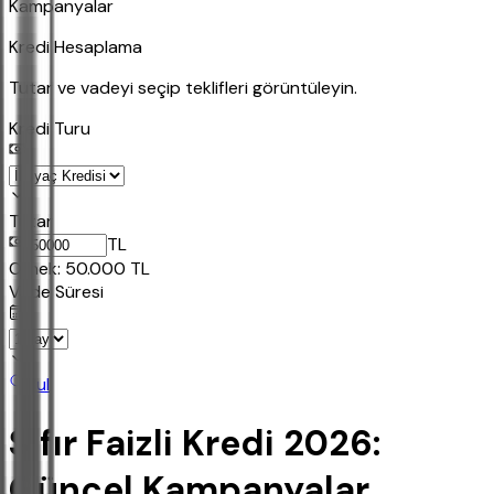
Kampanyalar
Kredi Hesaplama
Tutar ve vadeyi seçip teklifleri görüntüleyin.
Kredi Turu
Tutar
TL
Ornek:
50.000
TL
Vade Süresi
Bul
Sıfır Faizli Kredi 2026:
Güncel Kampanyalar