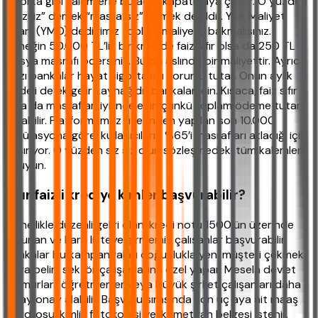
sigorta gibi kalemlerle bu açığı kapatmaya çalışır. O yüzden
“faizsiz” demek “masrafsız” demek değildir. Yıllık Maliyet
Oranı (YMO) dediğimiz toplam maliyete bakmalısınız.
Örneğin 50.000 TL’lik bir kredide faiz sıfır olsa da 250 TL
dosya masrafı ödersiniz. Bu da aslında bir maliyettir. Ayrıca
bazı bankalar hayat sigortasını zorunlu tutar. Onun aylık
bedeli de ek gelir kaynağıdır bankalar için. Kısaca, faiz sıfır
olsa da masrafları iyi inceleyin çünkü toplam ödeme tutarı
artabilir. Platformumuz üzerinden yapılan son 10.000
simülasyona göre, kullanıcıların %65’i masrafları atladığı için
şaşırıyor. O yüzden siz siz olun sözleşmedeki tüm kalemleri
okuyun.
Sıfır faizli krediye kimler başvurabilir?
Genellikle düzenli geliri olan, kredi notu 1500’ün üzerinde
bulunan ve kara listeye girmemiş çalışanlar başvurabilir.
Bankalar bu kampanyaları çoğunlukla yeni müşteri çekmek
veya belirli sektör çalışanlarına özel yapar. Mesela devlet
memurları, öğretmenler veya büyük şirket çalışanları daha
kolay onay alabilir. Başvuru sırasında son üç aya ait maaş
bordrosu, kimlik fotokopisi ve ikametgah belgesi istenir.