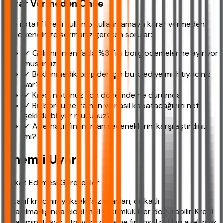
Karar Vermeden Önce
İşte rotatif kredi kullanıp kullanmamaya karar vermeden
önce kendinize sormanız gereken sorular:
✓ Gelirinizin en fazla %35'ini borç ödemelerine ayırıyor
musunuz?
✓ Beklenmedik bir gider için bu krediye mi ihtiyacınız
var?
✓ Kredi notunuz son dönemde ne durumda
✓ Bu borcu ne zaman ve nasıl kapatacağınızı net
şekilde biliyor musunuz?
✓ Alternatif finansman seçeneklerini karşılaştırdınız
mı?
Önemli Uyarı
Dikkat Edilmesi Gerekenler:
Rotatif kredinin yüksek faiz oranları, dikkatli
kullanılmadığında ciddi mali yükümlülükler doğurabilir. Kredi
kullanımını teşvik etmiyoruz; aksine finansal riskleri azaltmak