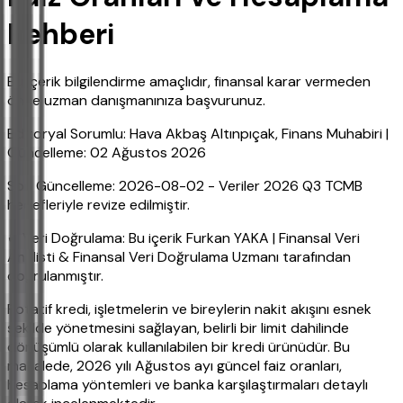
Rehberi
Bu içerik bilgilendirme amaçlıdır, finansal karar vermeden
önce uzman danışmanınıza başvurunuz.
Editoryal Sorumlu: Hava Akbaş Altınpıçak, Finans Muhabiri |
Güncelleme: 02 Ağustos 2026
Son Güncelleme: 2026-08-02 - Veriler 2026 Q3 TCMB
hedefleriyle revize edilmiştir.
✔ Veri Doğrulama: Bu içerik Furkan YAKA | Finansal Veri
Analisti & Finansal Veri Doğrulama Uzmanı tarafından
doğrulanmıştır.
Rotatif kredi, işletmelerin ve bireylerin nakit akışını esnek
şekilde yönetmesini sağlayan, belirli bir limit dahilinde
dönüşümlü olarak kullanılabilen bir kredi ürünüdür. Bu
makalede, 2026 yılı Ağustos ayı güncel faiz oranları,
hesaplama yöntemleri ve banka karşılaştırmaları detaylı