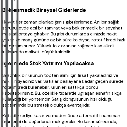
Beklenmedik Bireysel Giderlerde
Hayat her zaman planladığımız gibi ilerlemez. Ani bir sağlık
sorunu, evde acil bir tamirat veya beklenmedik bir seyahat
masrafı ortaya çıkabilir. Bu gibi durumlarda elinizde nakit
yoksa ve maaş gününe az bir süre kaldıysa, rotatif kredi hızlı
bir çözüm sunar. Yüksek faiz oranına rağmen kısa süreli
kullanımda maliyeti düşük kalabilir.
İşletmede Stok Yatırımı Yapılacaksa
Sezonluk bir ürünün toptan alımı için fırsat yakaladınız ve
nakit ihtiyacınız var. Satışlar başlayana kadar geçen sürede
rotatif kredi kullanabilir, ürünleri sattıkça borcu
kapatabilirsiniz. Bu, özellikle ticaretle uğraşan esnafın sıkça
kullandığı bir yöntemdir. Satış döngüsünün hızlı olduğu
sektörlerde bu strateji oldukça avantajlıdır.
Rotatif krediye karar vermeden önce alternatif finansman
ürünlerini de değerlendirmek gerekir. Bu karar sürecinde,