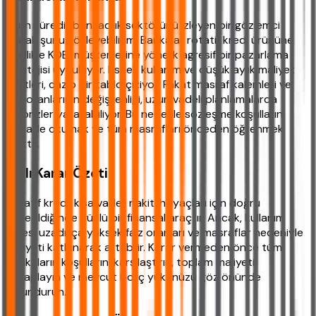
Uzun süredir bankacılık sektörünü izleyen bir gözlemci
olarak şunu söyleyebilirim: Bankalar rotatif kredi ürününe
özellikle KOBİ müşterilerine yönelik agresif bir pazarlama
stratejisi uyguluyor. Esnek kullanım ve düşük aylık maliyet
vaatleri, cazip bir tablo çiziyor. Fakat masraf kalemleri ve
faiz oranlarının değişkenliği, uzun vadeli planlamalarda
sürprizler yaratabiliyor. Bu nedenle sözleşme koşullarını
dikkatle okumak ve tüm masrafları önceden öğrenmek
şarttır.
Hızlı Karar Özeti
Rotatif kredi, kısa vadeli nakit ihtiyaçları için doğru
yönetildiğinde güçlü bir finansal araçtır. Ancak, kullanım
süresi uzadıkça yüksek faiz oranları ve masraflar nedeniyle
maliyeti katlanarak artabilir. Karar vermeden önce tüm
bankaların koşullarını karşılaştırın, toplam maliyeti
hesaplayın ve mevcut borç yükünüzü göz önünde
bulundurun.