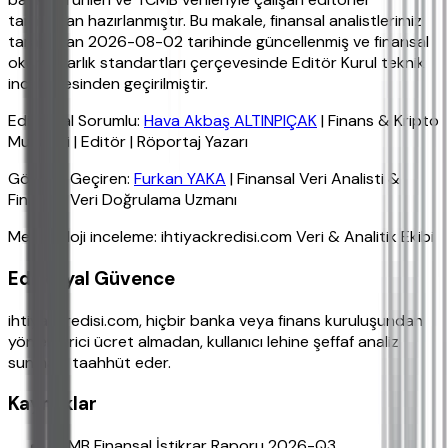
tarafından hazırlanmıştır. Bu makale, finansal analistlerimiz
tarafından 2026-08-02 tarihinde güncellenmiş ve finansal
okuryazarlık standartları çerçevesinde Editör Kurul teknik
incelemesinden geçirilmiştir.
Editoryal Sorumlu:
Hava Akbaş ALTINPIÇAK
| Finans & Kripto
Muhabiri | Editör | Röportaj Yazarı
Gözden Geçiren:
Furkan YAKA
| Finansal Veri Analisti &
Finansal Veri Doğrulama Uzmanı
Metodoloji inceleme: ihtiyackredisi.com Veri & Analitik Ekibi
Editoryal Güvence
ihtiyackredisi.com, hiçbir banka veya finans kuruluşundan
yönlendirici ücret almadan, kullanıcı lehine şeffaf analiz
sunmayı taahhüt eder.
Kaynaklar
TCMB Finansal İstikrar Raporu 2026-Q3