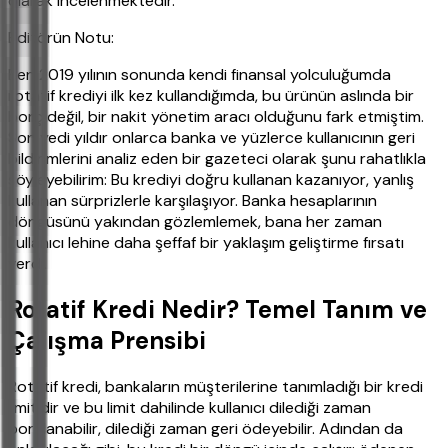
olarak incelenmektedir.
Editörün Notu:
Ben 2019 yılının sonunda kendi finansal yolculuğumda
rotatif krediyi ilk kez kullandığımda, bu ürünün aslında bir
borç değil, bir nakit yönetim aracı olduğunu fark etmiştim.
Son yedi yıldır onlarca banka ve yüzlerce kullanıcının geri
bildirimlerini analiz eden bir gazeteci olarak şunu rahatlıkla
söyleyebilirim: Bu krediyi doğru kullanan kazanıyor, yanlış
kullanan sürprizlerle karşılaşıyor. Banka hesaplarının
döngüsünü yakından gözlemlemek, bana her zaman
kullanıcı lehine daha şeffaf bir yaklaşım geliştirme fırsatı
verdi.
Rotatif Kredi Nedir? Temel Tanım ve
Çalışma Prensibi
Rotatif kredi, bankaların müşterilerine tanımladığı bir kredi
limitidir ve bu limit dahilinde kullanıcı dilediği zaman
borçlanabilir, dilediği zaman geri ödeyebilir. Adından da