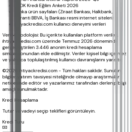
BDDK Kredi Eğilim Anketi 2026
Banka ürün sayfaları (Ziraat Bankası, Halkbank,
Garanti BBVA, İş Bankası resmi internet siteleri)
ihtiyackredisi.com kullanıcı deneyimi verileri
Veri Metodolojisi: Bu içerikte kullanılan platform verileri,
ihtiyackredisi.com üzerinde Temmuz 2026 döneminde
gerçekleştirilen 3.446 anonim kredi hesaplama
simülasyonundan elde edilmiştir. Veriler kişisel bilgi içermez
ve yalnızca toplulaştırılmış kullanıcı davranışlarını yansıtır.
©2026 ihtiyackredisi.com - Tüm hakları saklıdır. Sunulan
bilgiler yatırım tavsiyesi niteliğinde olmayıp araştırmalar
neticesinde editör ve yazarlarımız tarafından derlenip bilgi
amaçlı sunulmaktadır.
Kredi Hesaplama
Tutar ve vadeyi seçip teklifleri görüntüleyin.
Kredi Turu