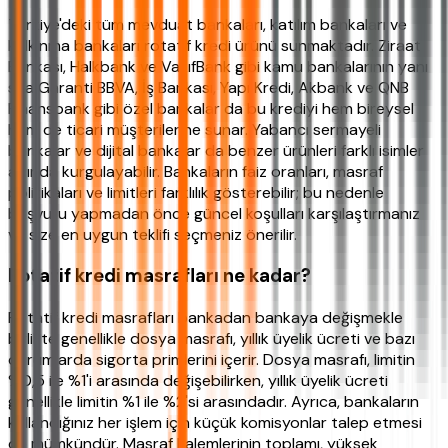
Türkiye'deki tüm mevduat bankaları, katılım bankaları ve
kalkınma bankaları rotatif kredi ürünü sunmaktadır. Ziraat
Bankası, Halkbank ve VakıfBank gibi kamu bankalarının yanı
sıra Garanti BBVA, İş Bankası, Yapı Kredi, Akbank ve QNB
Finansbank gibi özel bankalar da bu krediyi hem bireysel
hem de ticari müşterilerine sunar. Yabancı sermayeli
bankalar ve dijital bankalar da benzer ürünleri farklı isimler
altında kurgulayabilir. Bankaların faiz oranları, masraf
politikaları ve limitleri farklılık gösterebilir; bu nedenle
başvuru yapmadan önce güncel koşulları karşılaştırmanız
ve size en uygun teklifi seçmeniz önerilir.
Rotatif kredi masrafları ne kadar?
Rotatif kredi masrafları bankadan bankaya değişmekle
birlikte genellikle dosya masrafı, yıllık üyelik ücreti ve bazı
durumlarda sigorta primlerini içerir. Dosya masrafı, limitin
%0,5 ile %1'i arasında değişebilirken, yıllık üyelik ücreti
genellikle limitin %1 ile %2'si arasındadır. Ayrıca, bankaların
kullandığınız her işlem için küçük komisyonlar talep etmesi
de mümkündür. Masraf kalemlerinin toplamı, yüksek