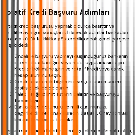
Rotatif Kredi Başvuru Adımları
Rotatif kredi başvurusu yapmak oldukça basittir ve
genellikle aynı gün sonuçlanır. İzlenecek adımlar bankadan
bankaya küçük farklılıklar gösterebilir ancak genel çerçeve
şu şekildedir:
Öncelikle başvuru yapmayı düşündüğünüz bankanın
internet bankacılığını veya mobil uygulamasını açın.
Krediler bölümüne girin ve rotatif kredi veya esnek
hesap ürününü seçin.
Gerekli olan kimlik bilgilerinizi ve gelir durumunuzu
eksiksiz şekilde doldurun.
Talep ettiğiniz limit tutarını belirtin ve başvuruyu
tamamlayın.
Banka, kredi notunuzu ve mali durumunuzu
değerlendirerek onay sürecini başlatır. Onay sonrası
limitiniz hesabınıza tanımlanır.
Başvuru sürecinde dikkat etmeniz gereken en önemli nokta,