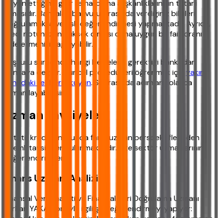
beyan ettiğiniz gelir ile harcama alışkanlıklarınızın tutarlı
olmasıdır. Bankalar, başvuru sırasında verdiğiniz bilgileri
doğrulamakta ve risk değerlendirmesi yapmaktadır. Ayrıca,
kredi notunuzun yüksek olması daha uygun bir faiz oranı
elde etmenizi sağlayabilir.
Başvuru sürecinde hangi belgelerin gerektiği bankadan
bankaya değişir. Güncel prosedürleri öğrenmek için
yakın
konudaki rehberi okuyun
. Sonrasında adımları kolayca
tamamlayabilirsiniz.
Uzman Tavsiyeleri
Rotatif kredi konusunda farklı uzman perspektiflerinden
önemli tavsiyeler bulunmaktadır. İşte sektör uzmanlarının
değerlendirmeleri:
Finans Uzmanı Analizi
Finansal Veri Analisti ve Finansal Veri Doğrulama Uzmanı
Furkan YAKA, konuyla ilgili şu değerlendirmeyi yapıyor: