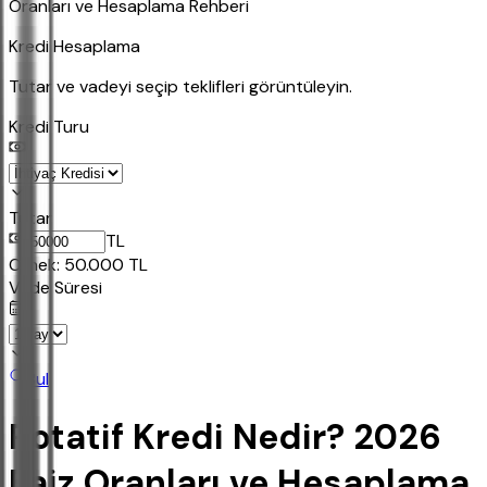
Oranları ve Hesaplama Rehberi
Kredi Hesaplama
Tutar ve vadeyi seçip teklifleri görüntüleyin.
Kredi Turu
Tutar
TL
Ornek:
50.000
TL
Vade Süresi
Bul
Rotatif Kredi Nedir? 2026
Faiz Oranları ve Hesaplama