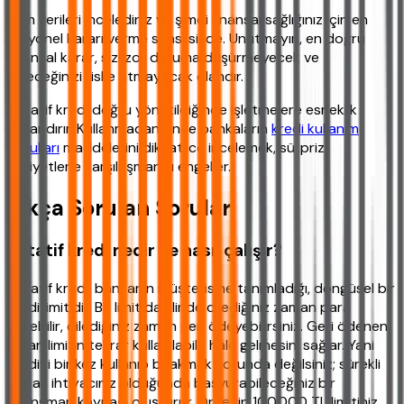
Tüm verileri incelediniz ve şimdi finansal sağlığınız için en
rasyonel kararı verme sırası sizde. Unutmayın, en doğru
finansal karar, sizi zor duruma düşürmeyecek ve
geleceğinizi riske atmayacak olandır.
Rotatif kredi doğru yönetildiğinde işletmelere esneklik
kazandırır. Kullanmadan önce bankaların
kredi kullanım
koşulları
maddelerini dikkatlice incelemek, sürpriz
maliyetlerle karşılaşmanızı engeller.
Sıkça Sorulan Sorular
Rotatif kredi nedir ve nasıl çalışır?
Rotatif kredi, bankanın müşterisine tanımladığı, döngüsel bir
kredi limitidir. Bu limit dahilinde dilediğiniz zaman para
çekebilir, dilediğiniz zaman geri ödeyebilirsiniz. Geri ödenen
tutar, limitin tekrar kullanılabilir hale gelmesini sağlar. Yani
krediyi bir kez kullanıp bırakmak zorunda değilsiniz; sürekli
olarak ihtiyacınız olduğunda başvurabileceğiniz bir
finansman kaynağı oluşturur. Örneğin 100.000 TL limitiniz