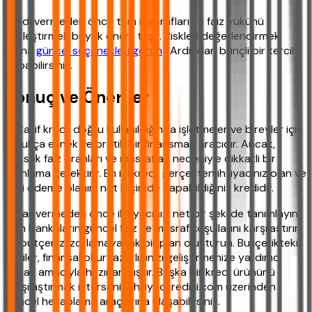
Kredi vermeden önce tüm masrafları ve faiz yükünü
netleştirmek büyük önem taşır. Riskleri değerlendirmek
adına
güncel seçenekleri görün
. Ardından bilinçli bir tercih
yapabilirsiniz.
Sonuç ve Öneriler
Rotatif kredi, doğru kullanıldığında işletmeler ve bireyler için
oldukça esnek ve pratik bir finansman aracıdır. Ancak,
yüksek faiz oranları ve masrafları nedeniyle dikkatli bir
planlama gerektirir. En iyi kredi, gerçekten ihtiyacınız olan ve
geri ödeme planını net biçimde yapabildiğiniz kredidir.
Karar vermeden önce ihtiyacınızı net bir şekilde tanımlayın,
tüm bankaların güncel faiz ve masraf koşullarını karşılaştırın
ve bütçenizi zorlamayacak bir plan oluşturun. Bu içerikteki
bilgiler, finansal okuryazarlığınızı geliştirmenize yardımcı
olmak amacıyla hazırlanmıştır. Başka bir kredi ürününü
karşılaştırmak isterseniz, ihtiyackredisi.com üzerinden
güncel hesaplama araçlarına ulaşabilirsiniz.