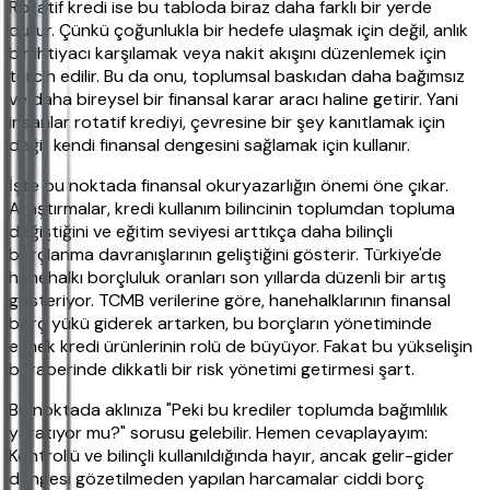
Rotatif kredi ise bu tabloda biraz daha farklı bir yerde
durur. Çünkü çoğunlukla bir hedefe ulaşmak için değil, anlık
bir ihtiyacı karşılamak veya nakit akışını düzenlemek için
tercih edilir. Bu da onu, toplumsal baskıdan daha bağımsız
ve daha bireysel bir finansal karar aracı haline getirir. Yani
insanlar rotatif krediyi, çevresine bir şey kanıtlamak için
değil; kendi finansal dengesini sağlamak için kullanır.
İşte bu noktada finansal okuryazarlığın önemi öne çıkar.
Araştırmalar, kredi kullanım bilincinin toplumdan topluma
değiştiğini ve eğitim seviyesi arttıkça daha bilinçli
borçlanma davranışlarının geliştiğini gösterir. Türkiye'de
hanehalkı borçluluk oranları son yıllarda düzenli bir artış
gösteriyor. TCMB verilerine göre, hanehalklarının finansal
borç yükü giderek artarken, bu borçların yönetiminde
esnek kredi ürünlerinin rolü de büyüyor. Fakat bu yükselişin
beraberinde dikkatli bir risk yönetimi getirmesi şart.
Bu noktada aklınıza "Peki bu krediler toplumda bağımlılık
yaratıyor mu?" sorusu gelebilir. Hemen cevaplayayım:
Kontrollü ve bilinçli kullanıldığında hayır, ancak gelir-gider
dengesi gözetilmeden yapılan harcamalar ciddi borç