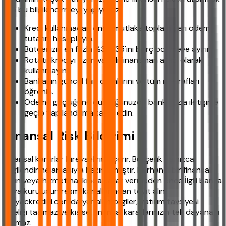
için bu bilgilendirmeyi yapıyoruz.
Kredi kullanmadan önce mutlaka toplam geri ödeme
tutarını hesaplayın.
Bütçenizin en fazla %30-35'ini borç ödemeye ayırın.
Rotatif krediyi uzun vadeli finansman aracı olarak
kullanmayın.
Bankanın güncel faiz oranlarını ve tüm masrafları
öğrenin.
Ödeme güçlüğüne düştüğünüzde bankanızla iletişime
geçip yapılandırma talep edin.
Finansal Risk Bildirimi
Finansal kararlar bireysel risk içerir. Bu içerik yalnızca
bilgilendirme amacıyla hazırlanmıştır. Herhangi bir finansal
ürün veya hizmet hakkında karar vermeden önce İlgili banka
veya kuruluşun resmi kanallarından teyit alın.
ihtiyackredisi.com'da yer alan bilgiler, yatırım tavsiyesi
niteliği taşımaz ve kişisel finansal kararlarınızın tek dayanağı
olamaz.