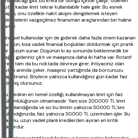
anlaşılacağı gibi, bu kredi bir döngü içinde çalışır; ödenen
tutar kadar limit tekrar kullanılabilir hale gelir. Bu esnek
yapısı, onu özellikle nakit akışını dengelemek isteyen
işletmelerin vazgeçilmez finansman araçlarından biri haline
getirir.
Bireysel kullanıcılar için de giderek daha fazla önem kazanan
bu ürün, kısa vadeli finansal boşlukları doldurmak için pratik
bir çözüm sunar. Düşünün ki ay sonunda beklenmedik bir
sağlık gideriniz çıktı ve maaşınıza daha iki hafta var. Rotatif
kredi tam da bu noktada devreye girer; ihtiyacınız olan
tutarı anında çeker, maaşınız yattığında da borcunuzu
kapatırsınız. Böylece yalnızca kullandığınız gün kadar faiz
ödemiş olursunuz.
Bu kredinin en temel özelliği, kullanılmayan limit için faiz
yükümlülüğünün olmamasıdır. Yani size 200.000 TL limit
tanımlandığında ve siz bu limitin yalnızca 50.000 TL'sini
kullandığınızda, faiz yalnızca 50.000 TL üzerinden işler. Bu
da onu, uzun vadeli planlı kredilerden ayıran en kritik
faktördür.