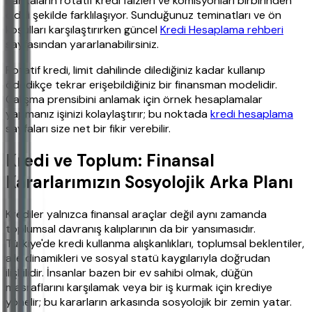
Bankaların rotatif kredi faizleri ve komisyonları birbirinden
ciddi şekilde farklılaşıyor. Sunduğunuz teminatları ve ön
koşulları karşılaştırırken güncel
Kredi Hesaplama rehberi
sayfasından yararlanabilirsiniz.
Rotatif kredi, limit dahilinde dilediğiniz kadar kullanıp
ödedikçe tekrar erişebildiğiniz bir finansman modelidir.
Çalışma prensibini anlamak için örnek hesaplamalar
yapmanız işinizi kolaylaştırır; bu noktada
kredi hesaplama
sayfaları size net bir fikir verebilir.
Kredi ve Toplum: Finansal
Kararlarımızın Sosyolojik Arka Planı
Krediler yalnızca finansal araçlar değil aynı zamanda
toplumsal davranış kalıplarının da bir yansımasıdır.
Türkiye'de kredi kullanma alışkanlıkları, toplumsal beklentiler,
aile dinamikleri ve sosyal statü kaygılarıyla doğrudan
ilişkilidir. İnsanlar bazen bir ev sahibi olmak, düğün
masraflarını karşılamak veya bir iş kurmak için krediye
yönelir; bu kararların arkasında sosyolojik bir zemin yatar.