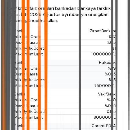
Rotatif kredi faiz oranları bankadan bankaya farklılık
gösterir. İşte 2026 Ağustos ayı itibarıyla öne çıkan
bankaların güncel koşulları:
Ziraat Bankası
%37
%0,5
%1
1.000.000 TL
Halkbank
%39
%0,75
%1,5
750.000 TL
VakıfBank
%40
%0,75
%1,25
800.000 TL
Garanti BBVA