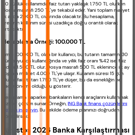
30 günlük kullanımda faiz tutarı yaklaşık 1.750 TL olurken
dosya masrafı 250 TL'ye tekabül eder. Yani toplam maliyet
ilk ayda 2.000 TL civarında olacaktır. Bu hesaplama,
kredinin kullanım süresi uzadıkça doğru orantılı olarak
artacaktır.
Hesaplama Örneği: 100.000 TL
Limiti 100.000 TL olan bir kullanıcı, bu tutarın tamamını 30
gün boyunca kullandığında ve yıllık faiz oranı %42 ise, faiz
gideri 3.500 TL olur. Dosya masrafı 500 TL eklenince ilk ay
toplam maliyet 4.000 TL'ye ulaşır. Kullanım süresi 15 gün
olursa faiz tutarı 1.750 TL'ye düşer, bu da esnekliğin ne
kadar önemli olduğunu gösterir.
Hesaplama yaparken bankaların kendi araçlarını kullanmak
hızlı bir çözüm sunar. Örneğin,
ING Bank finans çözümlerini
detaylı inceleyin
. Bu şekilde ödeme planınızı doğrudan
görebilirsiniz.
Ağustos 2026 Banka Karşılaştırması