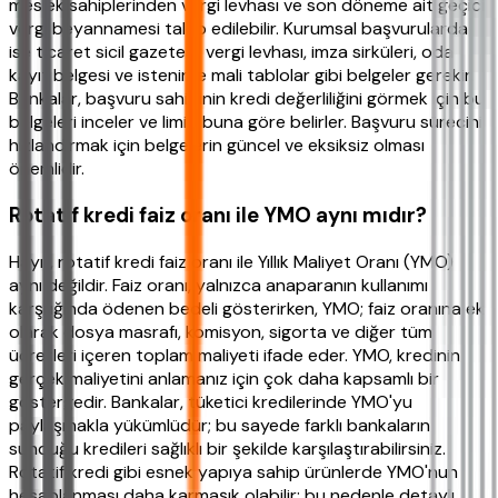
meslek sahiplerinden vergi levhası ve son döneme ait geçici
vergi beyannamesi talep edilebilir. Kurumsal başvurularda
ise ticaret sicil gazetesi, vergi levhası, imza sirküleri, oda
kayıt belgesi ve istenirse mali tablolar gibi belgeler gerekir.
Bankalar, başvuru sahibinin kredi değerliliğini görmek için bu
belgeleri inceler ve limiti buna göre belirler. Başvuru sürecini
hızlandırmak için belgelerin güncel ve eksiksiz olması
önemlidir.
Rotatif kredi faiz oranı ile YMO aynı mıdır?
Hayır, rotatif kredi faiz oranı ile Yıllık Maliyet Oranı (YMO)
aynı değildir. Faiz oranı, yalnızca anaparanın kullanımı
karşılığında ödenen bedeli gösterirken, YMO; faiz oranına ek
olarak dosya masrafı, komisyon, sigorta ve diğer tüm
ücretleri içeren toplam maliyeti ifade eder. YMO, kredinin
gerçek maliyetini anlamanız için çok daha kapsamlı bir
göstergedir. Bankalar, tüketici kredilerinde YMO'yu
paylaşmakla yükümlüdür; bu sayede farklı bankaların
sunduğu kredileri sağlıklı bir şekilde karşılaştırabilirsiniz.
Rotatif kredi gibi esnek yapıya sahip ürünlerde YMO'nun
hesaplanması daha karmaşık olabilir; bu nedenle detaylı