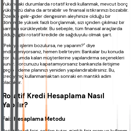
Yukarıdaki durumlarda rotatif kredi kullanmak, mevcut borç
yükünüzü daha da artırabilir ve finansal istikrarınızı bozabilir.
Özellikle gelir-gider dengesinin aleyhinize olduğu bir
dönemde yüksek faizli borçlanmak, sizi içinden çıkılmaz bir
sarmala sürükleyebilir. Bu sebeple, tüm finansal araçlarda
olduğu gibi rotatif kredide de sağduyulu olmak şart.
"Peki ya işlerim bozulursa, ne yaparım?" diye
endişeleniyorsanız, hemen belirteyim: Bankalar bu konuda
zor durumda kalan müşterilerine yapılandırma seçenekleri
sunar. Borcunuzu kapatamıyorsanız bankanızla iletişime
geçip ödeme planınızı yeniden yapılandırabilirsiniz. Bu,
krediyi hiç kullanmamaktan sonraki en mantıklı adım
olacaktır.
Rotatif Kredi Hesaplama Nasıl
Yapılır?
Faiz Hesaplama Metodu
Rotatif kredi faizi, çekilen tutar, günlük faiz oranı ve kullanım