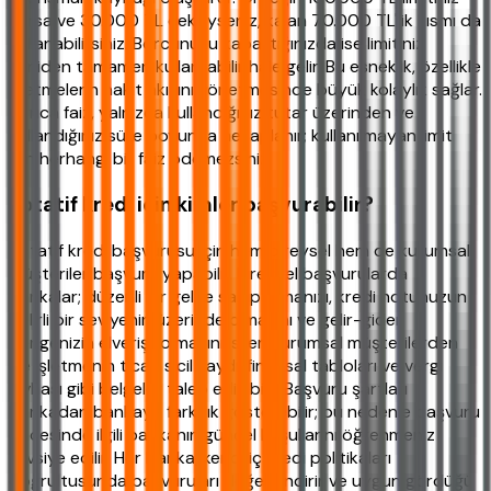
varsa ve 30.000 TL çektiyseniz, kalan 70.000 TL'lik kısmı da
kullanabilirsiniz. Borcunuzu kapattığınızda ise limitiniz
yeniden tamamen kullanılabilir hale gelir. Bu esneklik, özellikle
işletmelerin nakit akışını yönetmesinde büyük kolaylık sağlar.
Ayrıca faiz, yalnızca kullandığınız tutar üzerinden ve
kullandığınız süre boyunca hesaplanır; kullanılmayan limit
için herhangi bir faiz ödemezsiniz.
Rotatif kredi için kimler başvurabilir?
Rotatif kredi başvurusu için hem bireysel hem de kurumsal
müşteriler başvuru yapabilir. Bireysel başvurularda
bankalar; düzenli bir gelire sahip olmanızı, kredi notunuzun
belirli bir seviyenin üzerinde olmasını ve gelir-gider
dengenizin elverişli olmasını ister. Kurumsal müşterilerden
ise işletmenin ticari sicil kaydı, finansal tabloları ve vergi
levhası gibi belgeler talep edilebilir. Başvuru şartları
bankadan bankaya farklılık gösterebilir; bu nedenle başvuru
öncesinde ilgili bankanın güncel koşullarını öğrenmeniz
tavsiye edilir. Her banka, kendi iç kredi politikaları
doğrultusunda başvuruları değerlendirir ve uygun gördüğü