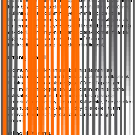
"Rotatif kredinin maliyetini hesaplarken yalnızca faiz oranına
bakmak büyük bir hatadır. Dosya masrafı, yıllık üyelik ücreti
ve kullanım süresi, toplam maliyeti önemli ölçüde etkiler.
Kullanıcıların en azından yıllık maliyet oranını karşılaştırarak
karar vermesi gerekir. Ayrıca, rotatif krediyi bir gelir kaynağı
olarak değil, bir nakit yönetim aracı olarak görmek finansal
sağlığın korunmasında kritik rol oynar." (Kaynak:
ihtiyackredisi.com analiz ekibi değerlendirmesi)
Davranış Analizi
Platformumuza iletilen anonim kullanıcı davranışları
incelendiğinde, kullanıcıların büyük bir bölümünün ilk olarak
aylık taksit tutarına odaklandığı görülüyor. Toplam geri
ödeme maliyetini sorgulayan kullanıcıların oranı ise daha
düşük kalıyor. Bu durum, finansal kararlarda psikolojik
faktörlerin önemini ortaya koyuyor. Kullanıcılar, ödeyecekleri
toplam tutarı değil, anlık olarak ödeyebilecekleri tutarı
önemsiyor. (Kaynak: ihtiyackredisi.com kullanıcı geri
dönüşleri)
Bankacılık Yorumu