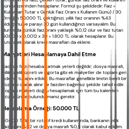
süresi üzerinden hesaplanır. Formül şu şekildedir: Faiz =
(Kullanılan Tutar x Günlük Faiz Oranı x Kullanım Günü) / 30.
Örneğin 50.000 TL çektiğinizi, yıllık faiz oranının %43
olduğunu ve parayı 30 gün kullandığınızı varsayalım. Bu
durumda günlük faiz oranı yaklaşık %0,12 olur ve faiz tutarı
50.000 x 0,0012 x 30 = 1.800 TL olarak hesaplanır. Bu
tutara ek olarak kredi masrafları da eklenir.
Maliyetleri Hesaplamaya Dahil Etme
Sadece faizi hesaba katmak yeterli değildir; dosya masrafı,
yıllık üyelik ücreti ve sigorta gibi ek maliyetler de toplam geri
ödeme tutarını etkiler. Bu masraflar genellikle limitin belirli bir
yüzdesi olarak alınır ve faizden bağımsız şekilde tahsil edilir.
Toplam maliyeti doğru hesaplamak için tüm bu kalemleri
göz önünde bulundurmanız gerekir.
Hesaplama Örneği: 50.000 TL
50.000 TL'lik bir rotatif kredi kullanımında, bankanın yıllık
faiz oranı %42 ve dosya masrafı %0,5 olarak kabul edelim.