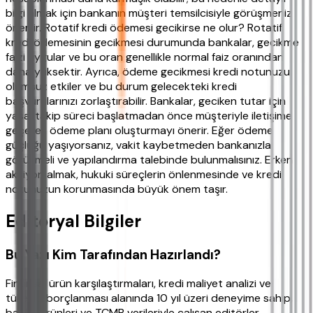
bilgi almak için bankanın müşteri temsilcisiyle görüşmeniz
önerilir. Rotatif kredi ödemesi gecikirse ne olur? Rotatif
kredi ödemesinin gecikmesi durumunda bankalar, gecikme
faizi uygular ve bu oran genellikle normal faiz oranından
daha yüksektir. Ayrıca, ödeme gecikmesi kredi notunuzu
olumsuz etkiler ve bu durum gelecekteki kredi
başvurularınızı zorlaştırabilir. Bankalar, geciken tutar için
yasal takip süreci başlatmadan önce müşteriyle iletişime
geçerek ödeme planı oluşturmayı önerir. Eğer ödeme
güçlüğü yaşıyorsanız, vakit kaybetmeden bankanızla
görüşmeli ve yapılandırma talebinde bulunmalısınız. Erken
aksiyon almak, hukuki süreçlerin önlenmesinde ve kredi
notunuzun korunmasında büyük önem taşır.
Editoryal Bilgiler
Bu Yazı Kim Tarafından Hazırlandı?
Finansal ürün karşılaştırmaları, kredi maliyet analizi ve
tüketici borçlanması alanında 10 yıl üzeri deneyime sahip,
banka ürünleri ve TCMB verileriyle çalışan editörler