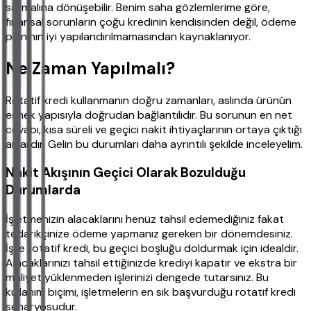
sarmalına dönüşebilir. Benim saha gözlemlerime göre,
finansal sorunların çoğu kredinin kendisinden değil, ödeme
planının iyi yapılandırılmamasından kaynaklanıyor.
Ne Zaman Yapılmalı?
Rotatif kredi kullanmanın doğru zamanları, aslında ürünün
esnek yapısıyla doğrudan bağlantılıdır. Bu sorunun en net
cevabı, kısa süreli ve geçici nakit ihtiyaçlarının ortaya çıktığı
anlardır. Gelin bu durumları daha ayrıntılı şekilde inceleyelim.
Nakit Akışının Geçici Olarak Bozulduğu
Durumlarda
İşletmenizin alacaklarını henüz tahsil edemediğiniz fakat
tedarikçinize ödeme yapmanız gereken bir dönemdesiniz.
İşte rotatif kredi, bu geçici boşluğu doldurmak için idealdir.
Alacaklarınızı tahsil ettiğinizde krediyi kapatır ve ekstra bir
maliyet yüklenmeden işlerinizi dengede tutarsınız. Bu
kullanım biçimi, işletmelerin en sık başvurduğu rotatif kredi
senaryosudur.