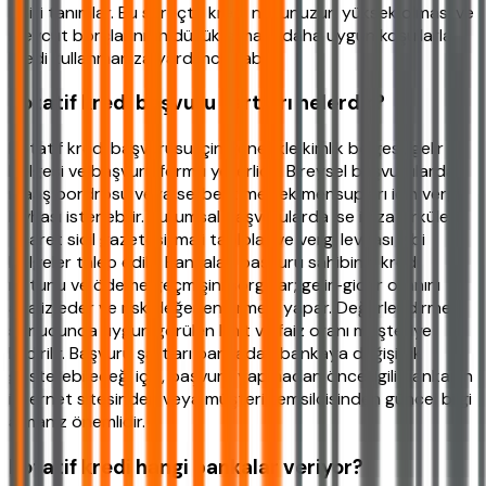
limiti tanımlar. Bu süreçte kredi notunuzun yüksek olması ve
mevcut borçlarınızın düşük olması, daha uygun koşullarla
kredi kullanmanıza yardımcı olabilir.
Rotatif kredi başvuru şartları nelerdir?
Rotatif kredi başvurusu için genellikle kimlik belgesi, gelir
belgesi ve başvuru formu yeterlidir. Bireysel başvurularda
maaş bordrosu veya serbest meslek mensupları için vergi
levhası istenebilir. Kurumsal başvurularda ise imza sirküleri,
ticaret sicil gazetesi, mali tablolar ve vergi levhası gibi
belgeler talep edilir. Bankalar, başvuru sahibinin kredi
notunu ve ödeme geçmişini sorgular; gelir-gider oranını
analiz eder ve risk değerlendirmesi yapar. Değerlendirme
sonucunda uygun görülen limit ve faiz oranı müşteriye
bildirilir. Başvuru şartları bankadan bankaya değişiklik
gösterebileceği için, başvuru yapmadan önce ilgili bankanın
internet sitesinden veya müşteri temsilcisinden güncel bilgi
almanız önemlidir.
Rotatif kredi hangi bankalar veriyor?