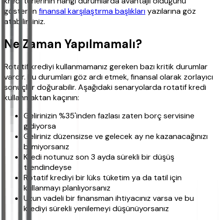
kredi türlerinin hangi durumlarda avantajlı olduğunu
gösteren
finansal karşılaştırma başlıkları
yazılarına göz
atabilirsiniz.
Ne Zaman Yapılmamalı?
Rotatif krediyi kullanmamanız gereken bazı kritik durumlar
vardır. Bu durumları göz ardı etmek, finansal olarak zorlayıcı
sonuçlar doğurabilir. Aşağıdaki senaryolarda rotatif kredi
kullanmaktan kaçının:
Gelirinizin %35'inden fazlası zaten borç servisine
gidiyorsa
Geliriniz düzensizse ve gelecek ay ne kazanacağınızı
bilmiyorsanız
Kredi notunuz son 3 ayda sürekli bir düşüş
trendindeyse
Rotatif krediyi bir lüks tüketim ya da tatil için
kullanmayı planlıyorsanız
Uzun vadeli bir finansman ihtiyacınız varsa ve bu
krediyi sürekli yenilemeyi düşünüyorsanız