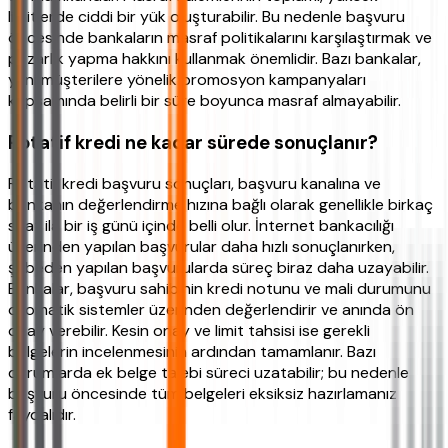
limitlerde ciddi bir yük oluşturabilir. Bu nedenle başvuru
öncesinde bankaların masraf politikalarını karşılaştırmak ve
pazarlık yapma hakkını kullanmak önemlidir. Bazı bankalar,
yeni müşterilere yönelik promosyon kampanyaları
kapsamında belirli bir süre boyunca masraf almayabilir.
Rotatif kredi ne kadar sürede sonuçlanır?
Rotatif kredi başvuru sonuçları, başvuru kanalına ve
bankanın değerlendirme hızına bağlı olarak genellikle birkaç
saat ila bir iş günü içinde belli olur. İnternet bankacılığı
üzerinden yapılan başvurular daha hızlı sonuçlanırken,
şubeden yapılan başvurularda süreç biraz daha uzayabilir.
Bankalar, başvuru sahibinin kredi notunu ve mali durumunu
otomatik sistemler üzerinden değerlendirir ve anında ön
onay verebilir. Kesin onay ve limit tahsisi ise gerekli
belgelerin incelenmesinin ardından tamamlanır. Bazı
durumlarda ek belge talebi süreci uzatabilir; bu nedenle
başvuru öncesinde tüm belgeleri eksiksiz hazırlamanız
faydalıdır.