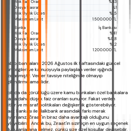
%43
%1
%1,5
1.500.000 TL
İş Bankası
%41
%0,8
%1,2
1.200.000 TL
*Tablo, bankaların 2026 Ağustos ilk haftasındaki güncel
ürün bilgileri ve kamuoyuyla paylaşılan veriler ışığında
hazırlanmıştır. Veriler tavsiye niteliğinde olmayıp
bilgilendirme amaçlıdır.
Tabloda da görüldüğü üzere kamu bankaları özel bankalara
kıyasla daha düşük faiz oranları sunuyor. Fakat verilen
limitler ve masraf politikaları değişkenlik gösterebiliyor.
Ziraat Bankası ile Halkbank arasındaki farkı merak
ediyorsanız, Ziraat'in biraz daha avantajlı olduğunu
söyleyebiliriz. Ancak bu, Ziraat'in sizin için en uygun seçenek
olduğu anlamına gelmez, çünkü size özel koşullar değişebilir.