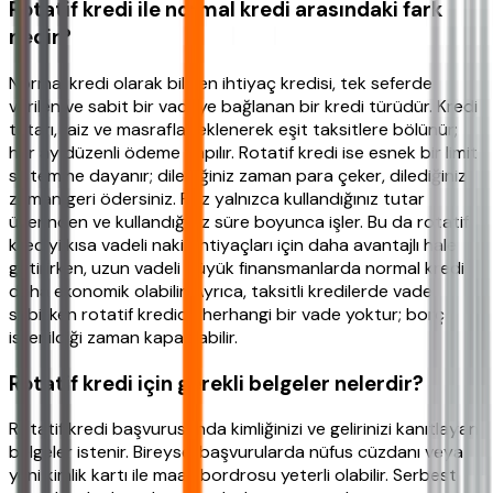
Rotatif kredi ile normal kredi arasındaki fark
nedir?
Normal kredi olarak bilinen ihtiyaç kredisi, tek seferde
verilen ve sabit bir vadeye bağlanan bir kredi türüdür. Kredi
tutarı, faiz ve masraflar eklenerek eşit taksitlere bölünür;
her ay düzenli ödeme yapılır. Rotatif kredi ise esnek bir limit
sistemine dayanır; dilediğiniz zaman para çeker, dilediğiniz
zaman geri ödersiniz. Faiz yalnızca kullandığınız tutar
üzerinden ve kullandığınız süre boyunca işler. Bu da rotatif
krediyi kısa vadeli nakit ihtiyaçları için daha avantajlı hale
getirirken, uzun vadeli büyük finansmanlarda normal kredi
daha ekonomik olabilir. Ayrıca, taksitli kredilerde vade
sabitken rotatif kredide herhangi bir vade yoktur; borç
istenildiği zaman kapatılabilir.
Rotatif kredi için gerekli belgeler nelerdir?
Rotatif kredi başvurusunda kimliğinizi ve gelirinizi kanıtlayan
belgeler istenir. Bireysel başvurularda nüfus cüzdanı veya
yeni kimlik kartı ile maaş bordrosu yeterli olabilir. Serbest