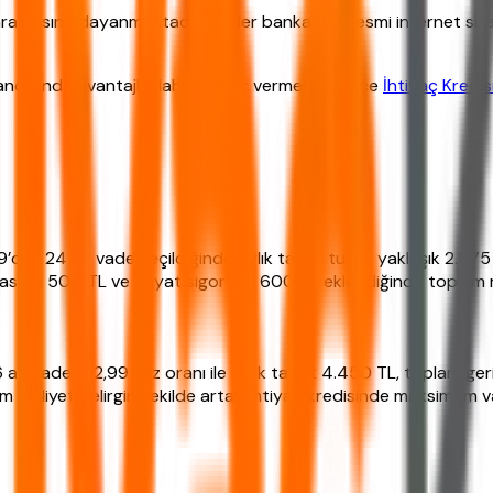
amasına dayanmaktadır. Veriler bankaların resmi internet sitele
slandığında avantajlı olabilir. Karar vermeden önce
İhtiyaç Kredisi
,99’dur. 24 ay vade seçildiğinde aylık taksit tutarı yaklaşık 2.
 masrafı 500 TL ve hayat sigortası 600 TL eklendiğinde toplam 
ay vade, %2,99 faiz oranı ile aylık taksit 4.450 TL, toplam ge
m maliyet belirgin şekilde artar. İhtiyaç kredisinde maksimum v