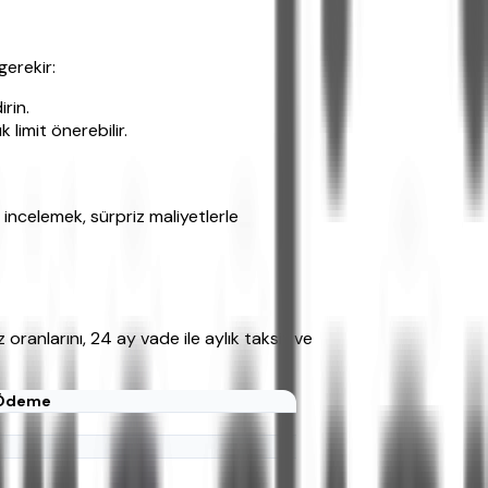
gerekir:
rin.
limit önerebilir.
 incelemek, sürpriz maliyetlerle
ranlarını, 24 ay vade ile aylık taksit ve
 Ödeme