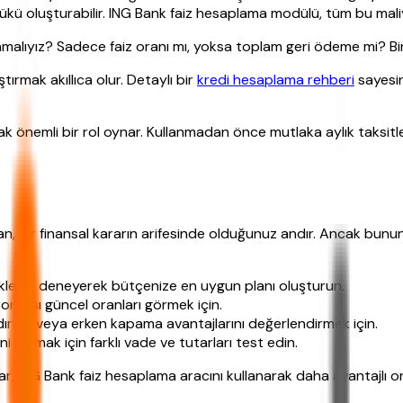
ü oluşturabilir. ING Bank faiz hesaplama modülü, tüm bu maliye
lıyız? Sadece faiz oranı mı, yoksa toplam geri ödeme mi? Birl
ştırmak akıllıca olur. Detaylı bir
kredi hesaplama rehberi
sayesi
ak önemli bir rol oynar. Kullanmadan önce mutlaka aylık taksitl
n, bir finansal kararın arifesinde olduğunuz andır. Ancak bunu
lerini deneyerek bütçenize en uygun planı oluşturun.
sonrası güncel oranları görmek için.
dırma veya erken kapama avantajlarını değerlendirmek için.
i bulmak için farklı vade ve tutarları test edin.
ılar, ING Bank faiz hesaplama aracını kullanarak daha avantajlı or