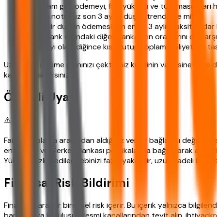
✓ Toplam geri ödemeyi, faiz yükünü ve tüm masrafları h
✓ Kredi notunuz son 3 ayda düşüş trendinde mi?
✓ Acil bir durum ödemesi için en az 3 aylık taksit kadar b
✓ ING Bank dışındaki diğer bankaların oranlarını da karşı
✓ Vadeyi olabildiğince kısa tutup toplam maliyetten tas
Uzmanlar, ödeme planınızı çektiğiniz kredinin vadesine göre 
karşılaştırabilirsiniz.
Önemli Uyarı
⚠️ Dikkat!
Faiz hesaplama aracından aldığınız veriler bağlayıcı değildir. K
enflasyon ve Merkez Bankası politikalarına bağlı olarak anlık
Yüksek faizli krediler cebinizi fazla yakabilir, uzun vadeli borç
Finansal Risk Bildirimi
Finansal kararlar bireysel risk içerir. Bu içerik yalnızca bilgi
banka veya kuruluşun resmi kanallarından teyit alın. ihtiyackred