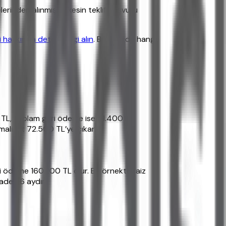
rinden alınmıştır, kesin teklif başvuru
 hakkında detaylı bilgi alın
. Bu sayede hangi
975 TL, toplam geri ödeme ise 71.400 TL
maliyet 72.500 TL’ye çıkar.
ri ödeme 160.200 TL olur. Bu örnekte faiz
ade 36 aydır.