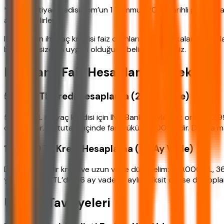
*Tablo, ihtiyackredisi.com’un 1 Temmuz 2026 tarihli piyasa tar
anında belirlenir.
ING Bank'ın ihtiyaç kredisi faiz oranları diğer bankalarla kıya
bankanın size en uygun olduğunu belirleyebilirsiniz.
ING Bank Faiz Hesaplama Örnekleri
50.000 TL Kredi Hesaplama (24 Ay Vade)
50.000 TL ihtiyaç kredisi için ING Bank’ın aylık faiz oranı %2
olmaktadır. Bu tutarın içinde faiz yükü 21.400 TL’dir. Dosya
100.000 TL Kredi Hesaplama (36 Ay Vade)
Daha büyük bir kredi ve uzun vade düşünelim: 100.000 TL, 36 
yükü 60.200 TL’dir. 36 ay vade ile aylık taksit düşse de topla
Uzman Tavsiyeleri