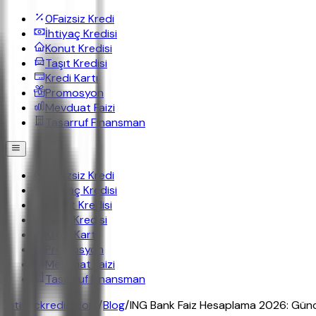
0
Faizsiz Kredi
İhtiyaç Kredisi
Konut Kredisi
Taşıt Kredisi
Kredi Kartı
Promosyon
Mevduat Faizi
Tasarruf Finansman
0
Faizsiz Kredi
İhtiyaç Kredisi
Konut Kredisi
Taşıt Kredisi
Kredi Kartı
Promosyon
Mevduat Faizi
Tasarruf Finansman
ihtiyackredisi.com
/
Blog
/
ING Bank Faiz Hesaplama 2026: Gün