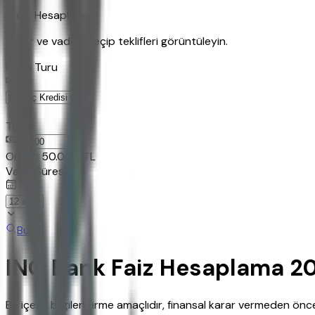
Kredi Hesaplama
Tutar ve vadeyi seçip teklifleri görüntüleyin.
Kredi Turu
Tutar
TL
Ornek:
50.000
TL
Vade Süresi
Bul
ING Bank Faiz Hesaplama 20
Bu içerik bilgilendirme amaçlıdır, finansal karar vermeden ö