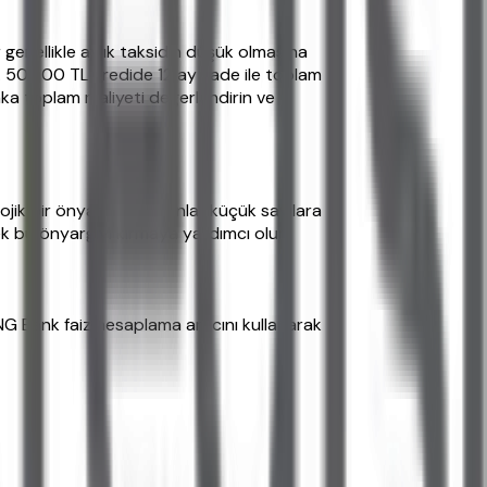
r genellikle aylık taksidin düşük olmasına
. 50.000 TL kredide 12 ay vade ile toplam
ka toplam maliyeti değerlendirin ve
jik bir önyargıdır: İnsanlar küçük sayılara
k bu önyargıyı kırmaya yardımcı olur.
ING Bank faiz hesaplama aracını kullanarak