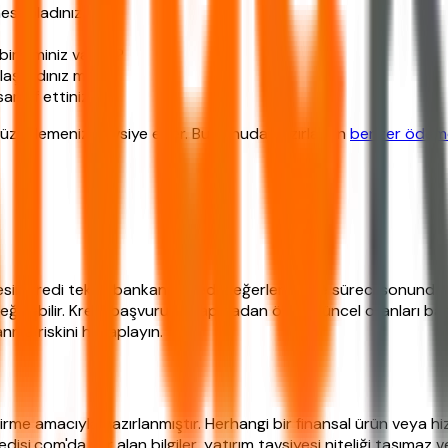
esapladınız mı?
irikiminiz var mı?
laştırdınız mı?
arruf ettiniz mi?
düzenlemenizi tavsiye eder. Bu konuda hazırlanan
benzer ödeme 
esin kredi teklifi, bankanın kredi değerlendirme süreci sonunda ne
 değişebilir. Kredi başvurusu yapmadan önce güncel oranları ban
lanma riskini hesaplayın.
lendirme amacıyla hazırlanmıştır. Herhangi bir finansal ürün veya
isi.com'da yer alan bilgiler, yatırım tavsiyesi niteliği taşımaz ve