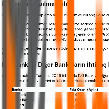
Ne Zaman Yapılmamalı?
Her ne kadar faiz hesaplama aracı ücretsiz ve kullanışlı ols
Geliriniz düzensizse: Hesaplamalar size sadece teorik 
Kredi notunuz düşükse: Hesaplama aracı genel faiz oranı
Mevcut borç yükünüz yüksekse: Borç/gelir oranınız %50’ni
Sadece faize odaklanmak: YMO’yu, dosya masrafını, sig
Ancak kredi çekmeden önce geri ödeme planını anlamak çok 
karşılaşmanızı engeller.
ING Bank ve Diğer Bankaların İhtiyaç 
Aşağıdaki tabloda, Temmuz 2026 itibarıyla ING Bank ve diğer bü
toplam geri ödeme verilerini bulabilirsiniz. Hesaplamalarda d
Banka
Faiz Oranı (Aylık)
ING Bank
%2,99
Ziraat Bankası
%2,69
Garanti BBVA
%3,19