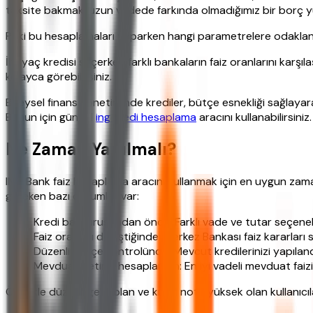
taksite bakmak, uzun vadede farkında olmadığımız bir borç yük
Peki bu hesaplamaları yaparken hangi parametrelere odaklanma
İhtiyaç kredisi seçerken farklı bankaların faiz oranlarını karşıla
kolayca görebilirsiniz.
Bireysel finans yönetiminde krediler, bütçe esnekliği sağlayar
Bunun için güncel
ing kredi hesaplama
aracını kullanabilirsiniz.
Ne Zaman Yapılmalı?
ING Bank faiz hesaplama aracını kullanmak için en uygun zama
gereken bazı durumlar var:
Kredi başvurusundan önce: Farklı vade ve tutar seçenek
Faiz oranları değiştiğinde: Merkez Bankası faiz kararları 
Düzenli bütçe kontrolünde: Mevcut kredilerinizi yapılan
Mevduat getirisi hesaplarken: En iyi vadeli mevduat faizin
Özellikle düzenli geliri olan ve kredi notu yüksek olan kullanıc