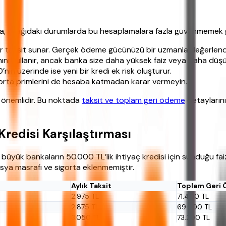
a da, aşağıdaki durumlarda bu hesaplamalara fazla güvenmemek 
bir taksit sunar. Gerçek ödeme gücünüzü bir uzmanla değerlendi
nı kullanır, ancak banka size daha yüksek faiz veya daha düşük 
n üzerinde ise yeni bir kredi ek risk oluşturur.
orta primlerini de hesaba katmadan karar vermeyin.
önemlidir. Bu noktada
taksit ve toplam geri ödeme
detaylarını
Kredisi Karşılaştırması
yük bankaların 50.000 TL’lik ihtiyaç kredisi için sunduğu faiz o
osya masrafı ve sigorta eklenmemiştir.
Aylık Taksit
Toplam Geri
2.975 TL
71.400 TL
2.875 TL
69.000 TL
3.050 TL
73.200 TL