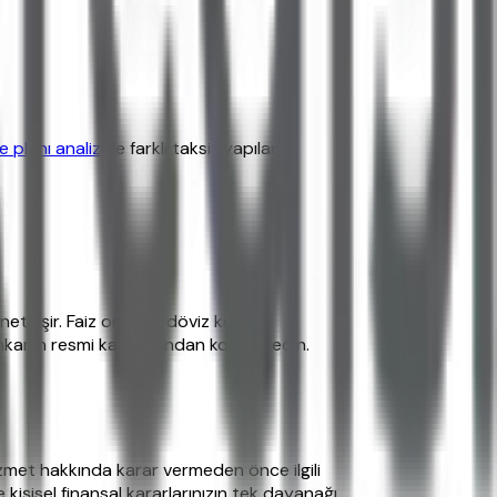
planı analizi
ile farklı taksit yapılarını
tleşir. Faiz oranları döviz kurları,
kanın resmi kanallarından kontrol edin.
 hizmet hakkında karar vermeden önce ilgili
 kişisel finansal kararlarınızın tek dayanağı