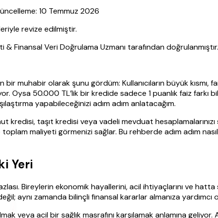
| Güncelleme: 10 Temmuz 2026
yle revize edilmiştir.
sti & Finansal Veri Doğrulama Uzmanı tarafından doğrulanmıştır
en bir muhabir olarak şunu gördüm: Kullanıcıların büyük kısmı, f
. Oysa 50.000 TL’lik bir kredide sadece 1 puanlık faiz farkı bile
rşılaştırma yapabileceğinizi adım adım anlatacağım.
ut kredisi, taşıt kredisi veya vadeli mevduat hesaplamalarınızı s
e toplam maliyeti görmenizi sağlar. Bu rehberde adım adım nas
i Yeri
ı. Bireylerin ekonomik hayallerini, acil ihtiyaçlarını ve hatta s
ğil; aynı zamanda bilinçli finansal kararlar almanıza yardımcı ol
mak veya acil bir sağlık masrafını karşılamak anlamına geliyor. 