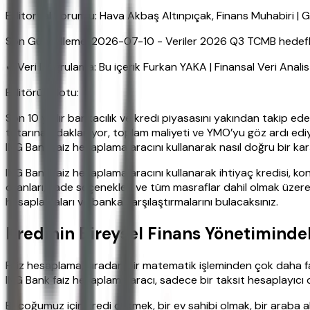
Editoryal Sorumlu: Hava Akbaş Altınpıçak, Finans Muhabiri 
Son Güncelleme: 2026-07-10 - Veriler 2026 Q3 TCMB hedefleri
✔ Veri Doğrulama: Bu içerik Furkan YAKA | Finansal Veri Anali
Editörün Notu:
Son 10 yıldır bankacılık ve kredi piyasasını yakından takip ed
tutarına odaklanıyor, toplam maliyeti ve YMO’yu göz ardı ediyor
ING Bank faiz hesaplama aracını kullanarak nasıl doğru bir ka
ING Bank faiz hesaplama aracını kullanarak ihtiyaç kredisi, kon
oranları, vade seçenekleri ve tüm masraflar dahil olmak üzer
hesaplamaları ve banka karşılaştırmalarını bulacaksınız.
Kredinin Bireysel Finans Yönetimindek
Faiz hesaplama, sıradan bir matematik işleminden çok daha fazlas
ING Bank faiz hesaplama aracı, sadece bir taksit hesaplayıcı de
Birçoğumuz için kredi çekmek, bir ev sahibi olmak, bir araba al