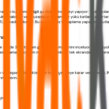
ının kullanımıyla ilgili şu değerlendirmeyi yapıyor: “Kullanıcıla
tulmamalıdır ki vade uzadıkça toplam faiz yükü katlanarak artar
L’ye kadar çıkabilir. Bu yüzden faiz hesaplama yaparken mutla
ruz?
e yüzde 30’u toplam geri ödeme maliyetini inceliyor. Bu, sosyolo
 hesaplama aracı, tüm maliyet kalemlerini tek ekranda gösterere
ı vermişsiniz demektir. Eğer kredi çekmeye karar verdiyseniz, 
nızı verin.
rin: