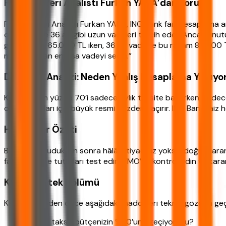
Finansal Veri Analisti Furkan YAKA’dan Yorum:
Finansal Veri Analisti Furkan YAKA, ING Bank faiz hesaplama arac
odaklanır ve 36 ay gibi uzun vadeleri tercih eder. Ancak unu
geri ödeme 65.000 TL iken, 36 ay vade ile bu rakam 80.000 T
mümkün olan en kısa vadeyi seçin.”
Davranış Analizi: Neden Yanlış Hesaplama Yapıyo
Kullanıcıların yüzde 70’i sadece aylık taksite bakarken, sadec
odaklandıkları için büyük resmi gözden kaçırır. ING Bank faiz
Hızlı Karar Özeti
Bu yazıyı okuduktan sonra hâlâ ihtiyacınız yoksa, doğru karar
farklı vade ve tutarları test edin, YMO’yu kontrol edin ve kararı
Karar Destek Bölümü
Karar vermeden önce aşağıdaki maddeleri tekrar gözden geçi
✓ Aylık taksit bütçenizin %30’unu geçiyor mu?