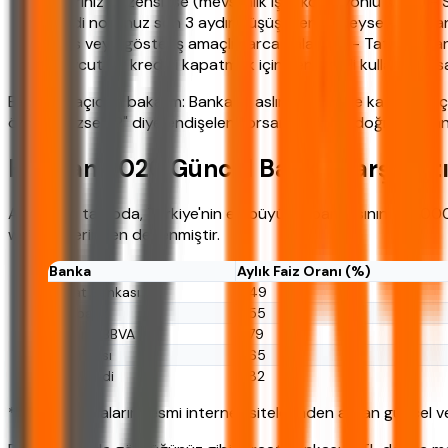
Geliriniz düzensizse (mevsimlik işçi, komisyonlu satış) 
Kredi notunuz son 3 aydır düşüş trendindeyse - Bu, bankal
Lüks veya gösteriş amaçlı harcamalar için - Tatil, lüks a
Mevcut bir krediyi kapatmak için yeni kredi kullanacaksan
Bir de şu açıdan bakalım: Bankalar aslında sizin ne kadar borç
ödeyemezsem?" diye endişeleniyorsanız, henüz doğru zaman 
Haziran 2026 Güncel Banka Karşılaşt
Aşağıdaki tabloda, Türkiye'nin en büyük 5 bankasının 100.000 TL 
web sitelerinden derlenmiştir.
Banka
Aylık Faiz Oranı (%)
Ziraat Bankası
3.49
Halkbank
3.55
Garanti BBVA
3.79
İş Bankası
3.65
Yapı Kredi
3.82
*Tablo, bankaların resmi internet sitelerinden alınan güncel ve