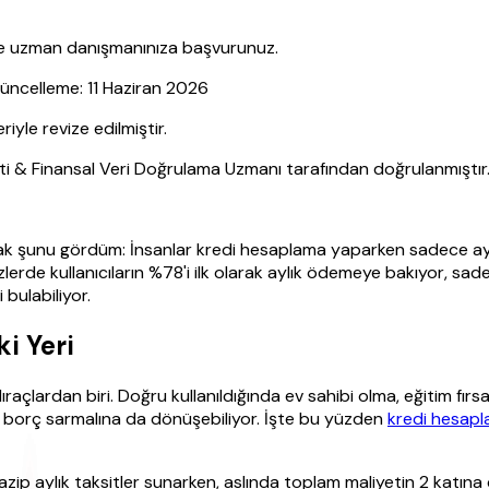
nce uzman danışmanınıza başvurunuz.
Güncelleme: 11 Haziran 2026
le revize edilmiştir.
sti & Finansal Veri Doğrulama Uzmanı tarafından doğrulanmıştır
ak şunu gördüm: İnsanlar kredi hesaplama yaparken sadece ayl
zlerde kullanıcıların %78'i ilk olarak aylık ödemeye bakıyor, sa
 bulabiliyor.
i Yeri
açlardan biri. Doğru kullanıldığında ev sahibi olma, eğitim fırsa
r borç sarmalına da dönüşebiliyor. İşte bu yüzden
kredi hesap
ip aylık taksitler sunarken, aslında toplam maliyetin 2 katına