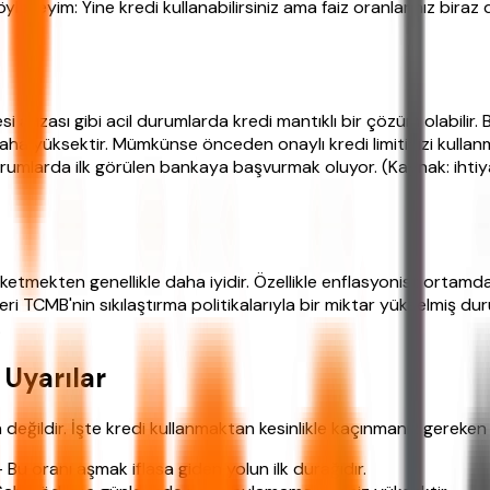
yeyim: Yine kredi kullanabilirsiniz ama faiz oranlarınız biraz 
i arızası gibi acil durumlarda kredi mantıklı bir çözüm olabilir.
 daha yüksektir. Mümkünse önceden onaylı kredi limitinizi kulla
rumlarda ilk görülen bankaya başvurmak oluyor. (Kaynak: ihtiya
etmekten genellikle daha iyidir. Özellikle enflasyonist ortamda, 
zleri TCMB'nin sıkılaştırma politikalarıyla bir miktar yükselmiş 
.
Uyarılar
 değildir. İşte kredi kullanmaktan kesinlikle kaçınmanız gereken
Bu oranı aşmak iflasa giden yolun ilk durağıdır.