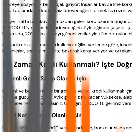
devreye sosyolojik bir gerçek giriyor: İnsanlar kaybetme kor
ama toplamda ne kadar faiz ödeyeceğinizi bilmek sizi uzun v
Geçen hafta bir okuyucumuzdan gelen soru üzerine düşündüm:
150.000 TL'ye yakın faiz ödeyeceğini söylediğimde şaşırdı. İ
Bu yazıda, 2026 Haziran ayı güncel verileriyle tüm detayları el
ihtiyackredisi.com'un son kullanıcı eğilim verilerine göre, ins
kullanıcılar, toplam maliyete bakarak karar veriyor ve ortalam
Ne Zaman Kredi Kullanmalı? İşte Doğ
Düzenli Gelire Sahip Olanlar İçin
Düzenli ve belgelenebilir bir geliriniz varsa, kredi kullanmak
ödeme gücünüzü ölçer. Aylık geliriniz ne kadar yüksekse, alabi
ödemelerine ayırmamalısınız. Örneğin 30.000 TL geliriniz vars
Kredi Notu Yüksek Olanlar İçin
Findeks KKB puanınız 1500 ve üzerindeyse, bankalar size kapıl