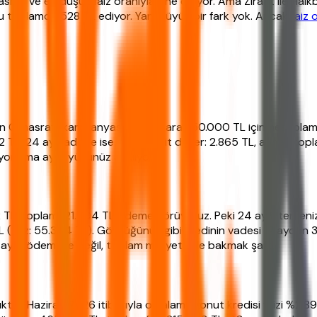
afı ve en düşük faiz oranıyla öne çıkıyor. Ama Ziraat ile Halk
bu toplamda 528 TL ediyor. Yani büyük bir fark yok. Ancak
faiz
ın 0 masraflı kampanyasını baz alarak 50.000 TL için hesaplama
52 TL. 24 ay vadede ise aylık taksit düşer: 2.865 TL, ancak to
yor ama aylık yükünüz azalıyor.
2 TL, toplam 121.704 TL ödeme görüyoruz. Peki 24 ay isterseniz
L (faiz: 55.304 TL). Gördüğünüz gibi kredinin vadesi 12 aydan 3
ylık ödemeye değil, toplam maliyete de bakmak şart.
ktür. Haziran 2026 itibarıyla ortalama konut kredisi faizi %2.89 