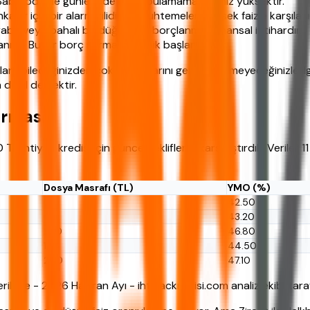
- Sabit ödeme günlerinde nakit bulamama riskiniz yüksektir.
ar için bir alarm zilidir ve muhtemelen yüksek faizle karşılaşır
raba veya pahalı bir düğün için borçlanmak finansal intihardır.
ız - Bu bir borç sarmalının tipik başlangıcıdır.
lanabileceğinizden çok, ne kadarını geri ödeyemeyeceğinizle ilg
değil demektir.
ırması
ihtiyaç kredisi için güncel tekliflerini karşılaştırdık. Veriler 
Dosya Masrafı (TL)
YMO (%)
0
42.50
0
43.20
250
46.80
150
44.50
200
47.10
rilerle - 2026 Haziran Ayı - ihtiyackredisi.com analiz ekibi tara