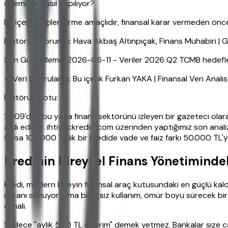
önemli ve nasıl yapılıyor?
Bu içerik bilgilendirme amaçlıdır, finansal karar vermeden ö
Editoryal Sorumlu: Hava Akbaş Altınpıçak, Finans Muhabiri | 
Son Güncelleme: 2026-06-11 - Veriler 2026 Q2 TCMB hedefleriy
✔ Veri Doğrulama: Bu içerik Furkan YAKA | Finansal Veri Anali
Editörün Notu:
2009'dan bu yana finans sektörünü izleyen bir gazeteci olar
ardı ediyor. ihtiyackredisi.com üzerinden yaptığımız son anali
Oysa 100.000 TL'lik bir kredide vade ve faiz farkı 50.000 TL'yi
Kredinin Bireysel Finans Yönetimindek
Kredi, modern bireyin finansal araç kutusundaki en güçlü kaldır
imkanı sunuyor. Ama bilinçsiz kullanım, ömür boyu sürecek bi
olmalı.
Sadece "aylık 500 TL öderim" demek yetmez. Bankalar size caz