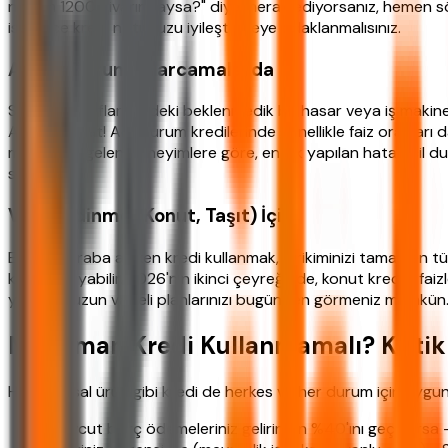
notum 1200 civarındaysa?" diye merak ediyorsanız, hemen söyle
ise önce kredi notunuzu iyileştirmeye odaklanmalısınız.
Acil ve Zorunlu Harcamalarda
Sağlık masrafları, evdeki beklenmedik bir hasar veya iş makines
Ancak dikkat! Acil durum kredilerinde genellikle faiz oranları
merkezine gelen deneyimlere göre, en sık yapılan hata acil du
sonuçları)
Varlık Edinme (Konut, Taşıt) İçin
Ev veya araba alırken kredi kullanmak, birikiminizi tamamen tük
karşı koruyabilir. 2026'nın ikinci çeyreğinde, konut kredisi fai
yaparak uzun vadeli planlarınızı bugünden görmeniz mümkün
Ne Zaman Kredi Kullanmamalı? Kritik 
Her finansal ürün gibi kredi de herkes ve her durum için uygun
Mevcut borç ödemeleriniz gelirinizin %40'ını geçiyorsa - 