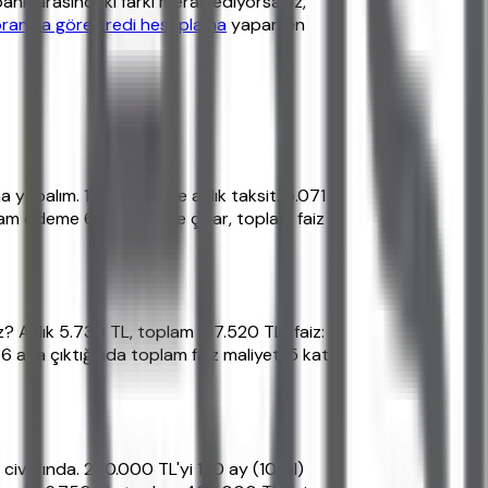
bank arasındaki farkı merak ediyorsanız,
 oranına göre kredi hesaplama
yaparken
 yapalım. 12 ay vadede aylık taksit: 5.071
plam ödeme 68.760 TL'ye çıkar, toplam faiz
? Aylık 5.730 TL, toplam 137.520 TL (faiz:
6 aya çıktığında toplam faiz maliyeti 5 kat
civarında. 250.000 TL'yi 120 ay (10 yıl)