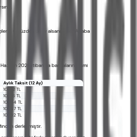
sınız.
ilenir. O yüzden onay alsanız bile, "Acaba
11 Haziran 2026 itibarıyla bankaların resmi
Aylık Taksit (12 Ay)
10.142 TL
10.186 TL
10.354 TL
10.247 TL
10.382 TL
fından derlenmiştir.