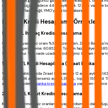
Bu tabloda da gördüğünüz gibi, Ziraat Bankası 0 TL dosya masr
aslında çok küçük: Sadece 44 TL aylık fark. 12 aylık vadede 
sadece aylık faize değil, YMO'ya da bakmalısınız.
Detaylı Kredi Hesaplama Örnekleri
50.000 TL İhtiyaç Kredisi Hesaplama
Ortalama piyasa faiz oranı %3.65 üzerinden, Ziraat Bankası'n
TL. Toplam geri ödeme: 60.852 TL. Toplam faiz maliyeti: 10.8
18.760 TL olur. Yani vade uzadıkça ödediğiniz toplam faiz artı
100.000 TL Kredi Hesaplama (Ziraat Bankası)
Yukarıdaki tablomuzda Ziraat Bankası için 12 ayda aylık 10.14
37.520 TL). 36 ay isterseniz aylık 4.314 TL, toplam 155.304 T
artıyor. Bu nedenle
banka kredi hesaplama
yaparken sadece a
250.000 TL Konut Kredisi Hesaplama
Konut kredilerinde faiz oranları ihtiyaç kredisinden daha düşü