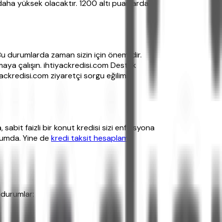
daha yüksek olacaktır. 1200 altı puanlarda
 Bu durumlarda zaman sizin için önemlidir.
nmaya çalışın. ihtiyackredisi.com Destek
ckredisi.com ziyaretçi sorgu eğilimi
sabit faizli bir konut kredisi sizi enflasyona
durumda. Yine de
kredi taksit hesaplama
 durumlar: