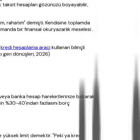
 taksit hesapları gözünüzü boyayabilir,
m, rahatım" demişti. Kendisine toplamda
anda bir finansal okuryazarlık meselesi .
a
kredi hesaplama aracı
kullanan bilinçli
ı geri dönüşleri, 2026)
za veya banka hesap hareketlerinize bakarak
izin %30-40'ından fazlasını borç
 yüksek limit demektir. "Peki ya kredi