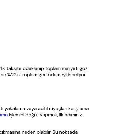
.
ık taksite odaklanıp toplam maliyeti göz
dece %22'si toplam geri ödemeyi inceliyor.
tı yakalama veya acil ihtiyaçları karşılama
lama
işlemini doğru yapmak, ilk adımınız
 çıkmasına neden olabilir. Bu noktada