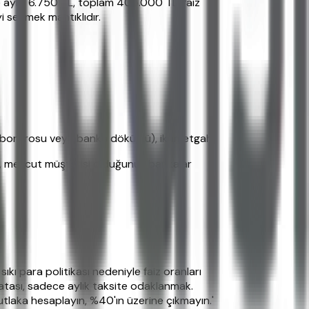
 aylık 6.750 TL, toplam 405.000 TL, faiz
i seçmek mantıklıdır.
aaş bordrosu veya banka dökümü), ikametgah.
z, mevcut müşterisi olduğunuz bankalar
ıkı para politikası nedeniyle faiz oranları
 hatası, sadece aylık taksite odaklanmak.
mutlaka hesaplayın, %40'ın üzerine çıkmayın.'