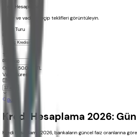
Kredi Hesaplama
Tutar ve vadeyi seçip teklifleri görüntüleyin.
Kredi Turu
Tutar
TL
Ornek:
50.000
TL
Vade Süresi
Bul
Kredi Hesaplama 2026: Günce
Kredi hesaplama 2026, bankaların güncel faiz oranlarına göre