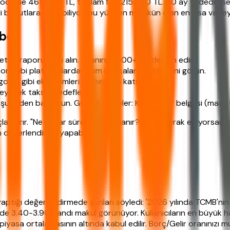
ri ödeme 465.000 TL, toplam faiz 215.000 TL. 60 ay vadede ise
di boyutlara ulaşabiliyor, bu yüzden mümkün olan en kısa vadey
ber
etsiz raporunuzu alın. Puanınız 1500+ ise devam edin.
.com gibi platformlardan tüm bankaların tekliflerini görün.
igorta gibi ek kalemleri de hesaba katın.
eyecek taksiti hedefleyin.
şubeden başvurun. Gerekli belgeler: Kimlik, gelir belgesi (m
landırır. "Ne kadar sürede sonuçlanır?" diye merak ediyorsanı
n değerlendirme yapabilir.
yaptığı değerlendirmede şunları söyledi: '2026 yılında TCMB'nin s
zlerinde 3.40-3.90 bandı makul görünüyor. Kullanıcıların en büyük
 piyasa ortalamasının altında kabul edilir. Borç/Gelir oranınızı 