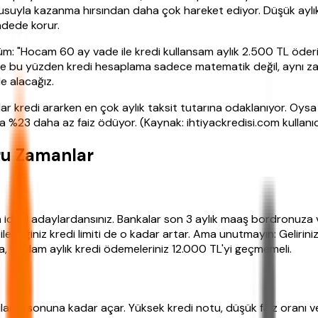
kusuyla kazanma hırsından daha çok hareket ediyor. Düşük aylık
adede korur.
 "Hocam 60 ay vade ile kredi kullansam aylık 2.500 TL öderi
şte bu yüzden kredi hesaplama sadece matematik değil, aynı zam
e alacağız.
anlar kredi ararken en çok aylık taksit tutarına odaklanıyor. Oys
a %23 daha az faiz ödüyor. (Kaynak: ihtiyackredisi.com kullanıc
ru Zamanlar
 için ideal adaylardansınız. Bankalar son 3 aylık maaş bordronu
leceğiniz kredi limiti de o kadar artar. Ama unutmayın: Gelirin
a, toplam aylık kredi ödemeleriniz 12.000 TL'yi geçmemeli.
arını sonuna kadar açar. Yüksek kredi notu, düşük faiz oranı ve