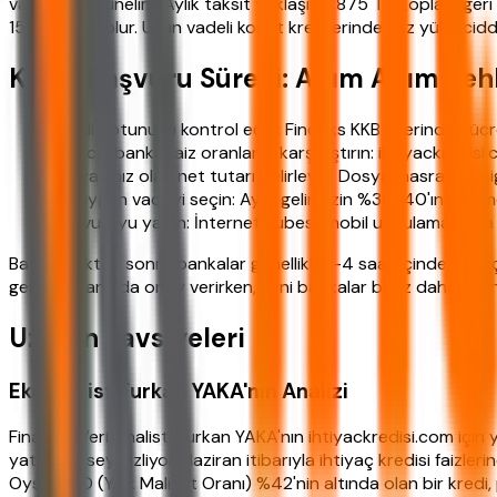
vadede düşünelim. Aylık taksit yaklaşık 3.875 TL, toplam ge
155.000 TL olur. Uzun vadeli konut kredilerinde faiz yükü cid
Kredi Başvuru Süreci: Adım Adım Reh
Kredi notunuzu kontrol edin: Findeks KKB üzerinden ücr
Güncel banka faiz oranlarını karşılaştırın: ihtiyackredisi
İhtiyacınız olan net tutarı belirleyin: Dosya masrafı ve s
En uygun vadeyi seçin: Aylık gelirinizin %30-40'ını geçm
Başvuruyu yapın: İnternet şubesi, mobil uygulama veya 
Başvurduktan sonra bankalar genellikle 1-4 saat içinde sonuç
genellikle anında onay verirken, yeni bankalar biraz daha uzu
Uzman Tavsiyeleri
Ekonomist Furkan YAKA'nın Analizi
Finansal Veri Analisti Furkan YAKA'nın ihtiyackredisi.com için 
yatay bir seyir izliyor. Haziran itibarıyla ihtiyaç kredisi fai
Oysa YMO (Yıllık Maliyet Oranı) %42'nin altında olan bir kredi,