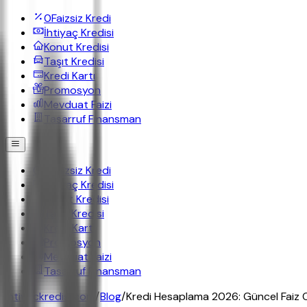
0
Faizsiz Kredi
İhtiyaç Kredisi
Konut Kredisi
Taşıt Kredisi
Kredi Kartı
Promosyon
Mevduat Faizi
Tasarruf Finansman
0
Faizsiz Kredi
İhtiyaç Kredisi
Konut Kredisi
Taşıt Kredisi
Kredi Kartı
Promosyon
Mevduat Faizi
Tasarruf Finansman
ihtiyackredisi.com
/
Blog
/
Kredi Hesaplama 2026: Güncel Faiz Or