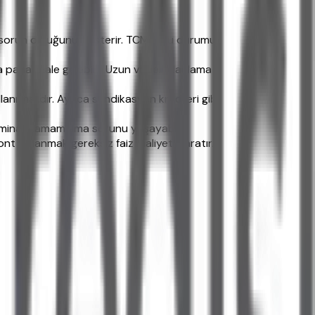
de sorun olduğunu gösterir. TCMB, bu durumu
pahalı hale gelebilir. Uzun vadeli planlama
ılmalıdır. Ayrıca sendikasyon kredileri gibi
teminat tamamlama sorunu yaşayabilir.
nt kullanmak gereksiz faiz maliyeti yaratır.