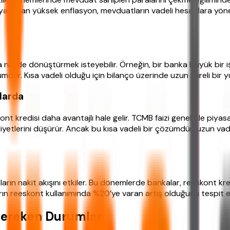
a yaşanan yüksek enflasyon, mevduatların vadeli hesaplara yö
ca nakde dönüştürmek isteyebilir. Örneğin, bir banka büyük bir 
zümdür. Kısa vadeli olduğu için bilanço üzerinde uzun süreli bir 
mlarda
 kredisi daha avantajlı hale gelir. TCMB faizi genellikle piyasa f
yetlerini düşürür. Ancak bu kısa vadeli bir çözümdür; uzun vad
 nakit akışını etkiler. Bu dönemlerde bankalar, reeskont kredisi i
ların reeskont kullanımında %20’ye varan artış olduğunu tespit e
ereken Durumlar