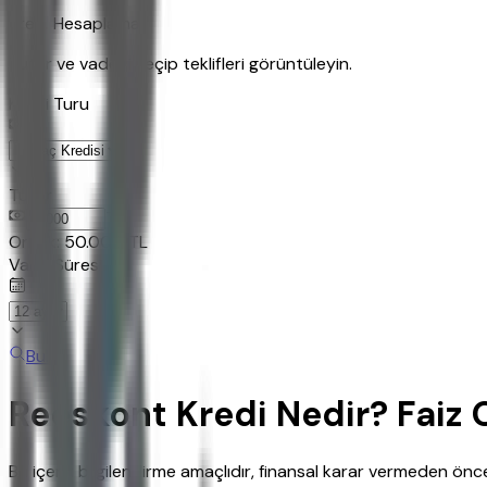
Kredi Hesaplama
Tutar ve vadeyi seçip teklifleri görüntüleyin.
Kredi Turu
Tutar
TL
Ornek:
50.000
TL
Vade Süresi
Bul
Reeskont Kredi Nedir? Faiz 
Bu içerik bilgilendirme amaçlıdır, finansal karar vermeden ö