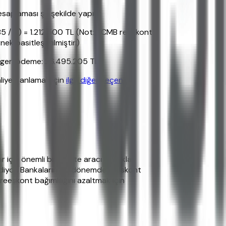
saplaması şu şekilde yapılır:
85 / 4) = 1.212.500 TL (Not: TCMB reeskont
k basitleştirilmiştir.)
am geri ödeme: 26.495.205 TL
liyeti anlamak için
ilgili diğer seçeneği
için önemli bir likidite aracı olmakla
eyrediyor. Bankaların bu dönemde reeskont
 reeskont bağımlılığını azaltmak için