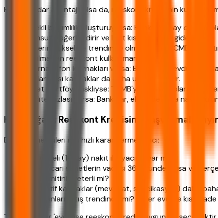
Her ne kadar avantajlı olsa da, reeskont kredisinin kullanılma
Sürekli bağımlılık oluşturuyorsa: Banka, her ay düzenli
olumsuz değerlendirir ve limit kısıtlamasına gidebilir.
Faizlerin yükselme trendinde olması: Eğer TCMB faiz artı
yapılmadan reeskont kullanılmamalıdır.
Alternatif fon kaynakları varsa: Bankanın mevduat toplam
uluslararası kaynaklar da daha uygun olabilir.
Senet portföyü riskliyse: TCMB'ye teminat olarak göste
Likidite fazlası varsa: Bankalar, ellerinde fazla nakit 
Karar Ağacı: Reeskont Kredisine Başvurmalı mıy
Banka yöneticileri için hızlı karar verme aracı:
Kısa vadeli (1-3 ay) nakit ihtiyacınız var mı?
Eldeki ticari senetlerin vadesi 360 günden kısa ve gerçe
TCMB limitiniz yeterli mi?
Alternatif kaynaklar (mevduat, sendikasyon) daha paha
Faiz oranları artış trendinde mi? (Eğer evetse kısa vade
Tüm cevaplar 'evet' ise reeskont kredisi uygun bir seçenektir.