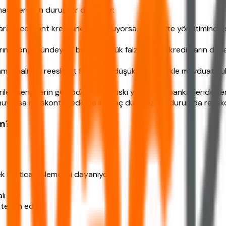
ması gereken durumlar da vardır:
 olarak reeskont kredisine başvuruyorsa, bu likidite yönetimin
rım döngüsündeyse, bugün düşük faizle alınan kredi yarın daha 
a maliyeti reeskont faizinden düşükse, öncelikle mevduat kullan
rilen senetlerin geri ödenmeme riski yüksekse, banka ileride 
bulunuyorsa reeskont kredisine ihtiyaç duymaz. Bu durumda reesko
ım?
k bir ticari işleme mi dayanıyor?
lı mı?
 tercih edin)