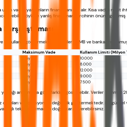
un vadeli yatırımların finansmanı yer alır. Kısa vadeli nakit iht
 inceleyebilir. Böylece yanlış finansman tercihinin önüne geçilmiş 
 Karşılaştırması
 ve koşullarını göstermektedir. Veriler TCMB ve bankaların kamuy
Maksimum Vade
Kullanım Limiti (Milyon
3 ay
10.000
3 ay
8.000
3 ay
12.000
3 ay
9.000
3 ay
7.500
e yaptığı anlaşmaya göre farklılık gösterebilir. Veriler Temmuz 
 oranları ve komisyonları değişiklik göstermektedir. En güncel 
antajlı teklifi kaçırmadan doğru kararı verebilirsiniz.