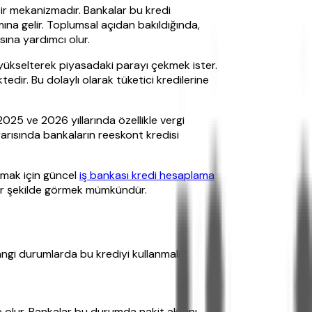
bir mekanizmadır. Bankalar bu kredi
amına gelir. Toplumsal açıdan bakıldığında,
sına yardımcı olur.
 yükselterek piyasadaki parayı çekmek ister.
dir. Bu dolaylı olarak tüketici kredilerine
2025 ve 2026 yıllarında özellikle vergi
yarısında bankaların reeskont kredisi
ırmak için güncel
iş bankası kredi hesaplama
t bir şekilde görmek mümkündür.
 hangi durumlarda bu krediyi kullanmalı?
 olur. Bankalar bu durumda nakit akışını