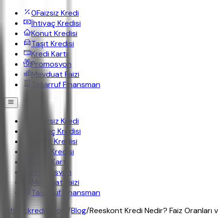
0
Faizsiz Kredi
İhtiyaç Kredisi
Konut Kredisi
Taşıt Kredisi
Kredi Kartı
Promosyon
Mevduat Faizi
Tasarruf Finansman
0
Faizsiz Kredi
İhtiyaç Kredisi
Konut Kredisi
Taşıt Kredisi
Kredi Kartı
Promosyon
Mevduat Faizi
Tasarruf Finansman
ihtiyackredisi.com
/
Blog
/
Reeskont Kredi Nedir? Faiz Oranları