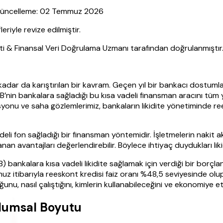
| Güncelleme: 02 Temmuz 2026
yle revize edilmiştir.
sti & Finansal Veri Doğrulama Uzmanı tarafından doğrulanmıştır
adar da karıştırılan bir kavram. Geçen yıl bir bankacı dostuml
B’nin bankalara sağladığı bu kısa vadeli finansman aracını tüm yö
yonu ve saha gözlemlerimiz, bankaların likidite yönetiminde ree
deli fon sağladığı bir finansman yöntemidir. İşletmelerin nakit 
anan avantajları değerlendirebilir. Böylece ihtiyaç duydukları lik
ankalara kısa vadeli likidite sağlamak için verdiği bir borçlanma
muz itibarıyla reeskont kredisi faiz oranı %48,5 seviyesinde olup
nu, nasıl çalıştığını, kimlerin kullanabileceğini ve ekonomiye et
plumsal Boyutu