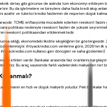
r teknik detay gibi görünse de aslında tüm ekonomiyi etkileyen 
 artırır. Bu da işletmelere ve bireylere daha fazla kredi akışı anl
ni azaltır ve tüketici kredisi faizlerinin de nispeten düşük kalma
ı aracıdır. TCMB, enflasyonla mücadele ederken reeskont faizini
para politikası nedeniyle reeskont faizleri de yüksek seyretmekte
nin reeskont politikasından etkilenmektedir.
 sıklığı, ekonomideki likidite sıkışıklığının bir göstergesidir. 
lemlenmiştir. ihtiyackredisi.com verilerine göre, 2026'nın ilk 
 ihtiyackredisi.com kullanıcı geri dönüşleri ve saha gözlemleri)
li etkileri vardır. Bankalar arasında faiz oranlarını karşılaşt
ebilirsiniz. Bu araç sayesinde farklı vadelerdeki maliyetleri ne
Kullanmalı?
nı karşılamanın en hızlı ve düşük maliyetli yoludur. Peki bankalar
izlik dönemlerinde mevduat sahipleri paralarını çekme eğiliminde