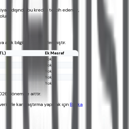
iyacı dışında bu krediyi tercih edenler,
olur.
a açık bilgilerinden derlenmiştir.
 TL)
Ek Masraf
Yok
Yok
Yok
Yok
Yok
2026 dönemine aittir.
verilerle karşılaştırma yapmak için
Banka