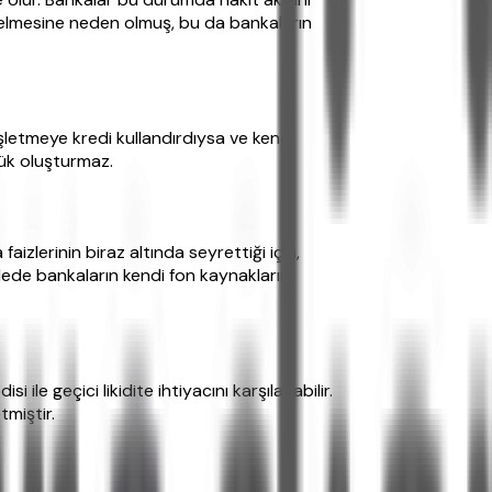
nelmesine neden olmuş, bu da bankaların
işletmeye kredi kullandırdıysa ve kendi
yük oluşturmaz.
aizlerinin biraz altında seyrettiği için,
ede bankaların kendi fon kaynaklarını
le geçici likidite ihtiyacını karşılayabilir.
tmiştir.