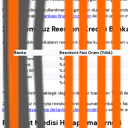
Reeskont kredisinin kullanılmaması gereken durumlar arasında uz
alternatif olarak
İş Bankası finans çözümleri
ile farklı ürünleri
2026 Temmuz Reeskont Kredisi Banka
Aşağıdaki tablo, bankaların reeskont kredisi kullanım limitleri
Banka
Reeskont Faiz Oranı (Yıllık)
Ziraat Bankası
%48,5
Halkbank
%48,5
Garanti BBVA
%48,5
İş Bankası
%48,5
Akbank
%48,5
*Tablodaki limitler yaklaşık değerlerdir. Her bankanın TCMB il
2026 Temmuz itibarıyla reeskont kredisi sunan bankaların faiz
başvuru ve hesaplama detaylarını değerlendirin
. Bu sayede av
Reeskont Kredisi Hesaplama Örneği