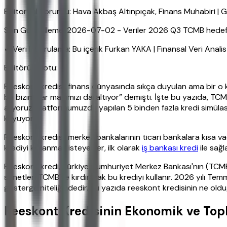
Editoryal Sorumlu: Hava Akbaş Altınpıçak, Finans Muhabiri 
Son Güncelleme: 2026-07-02 - Veriler 2026 Q3 TCMB hedefleri
✔ Veri Doğrulama: Bu içerik Furkan YAKA | Finansal Veri Anali
Editörün Notu:
Reeskont kredisi, finans dünyasında sıkça duyulan ama bir o k
bu bizim kar marjımızı daraltıyor” demişti. İşte bu yazıda, TCM
alıyoruz. Platformumuzda yapılan 5 binden fazla kredi simülas
koyuyor.
Reeskont kredisi, merkez bankalarının ticari bankalara kısa va
krediyi kullanmak isteyenler, ilk olarak
iş bankası kredi
ile sağl
Reeskont kredi, Türkiye Cumhuriyet Merkez Bankası'nın (TCMB) b
senetleri TCMB'ye kırdırarak bu krediyi kullanır. 2026 yılı Tem
gösterge niteliğindedir. Bu yazıda reeskont kredisinin ne olduğu
Reeskont Kredisinin Ekonomik ve To