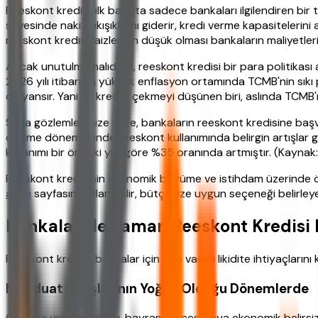
Reeskont kredisi, ilk bakışta sadece bankaları ilgilendiren bi
sayesinde nakit sıkışıklığını giderir, kredi verme kapasitelerini
reeskont kredisi faizlerinin düşük olması bankaların maliyetleri
Ancak unutulmamalıdır ki, reeskont kredisi bir para politikas
2026 yılı itibarıyla yüksek enflasyon ortamında TCMB'nin sıkı 
de yansır. Yani ev kredisi çekmeyi düşünen biri, aslında TCMB'
Saha gözlemlerimize göre, bankaların reeskont kredisine başvurma
ödeme dönemlerinde reeskont kullanımında belirgin artışlar göz
kullanımı bir önceki yıla göre %35 oranında artmıştır. (Kaynak:
Reeskont kredisinin ekonomik büyüme ve istihdam üzerinde önem
aracı
sayfasını kullanabilir, bütçenize uygun seçeneği belirley
Bankalar Ne Zaman Reeskont Kredisi 
Reeskont kredisi, bankalar için kısa vadeli likidite ihtiyaçları
Mevduat Çıkışlarının Yoğun Olduğu Dönemlerde
Özellikle vergi haftaları, bayram öncesi veya ekonomik belirs