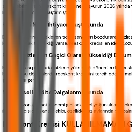
sürdürebilmek için reeskont kredisine başvurur. 2026 yılınd
likidite yönetimini zorlaştırmıştır.
Kısa Vadeli Nakit İhtiyacı Oluştuğunda
Bankalar, ellerinde bekleyen ticari senetleri bozdurarak hızlı
kasasında nakit sıkışıklığı varsa, reeskont kredisi en ideal çö
Piyasa Faizlerinin Geçici Olarak Yükseldiği Duru
Bankalararası piyasada faizlerin yükseldiği dönemlerde, reeskont
bankalar bu dönemlerde reeskont kredisini tercih ederek mali
geliştirmesi gerekir.
Mevsimsel Likidite Dalgalanmalarında
Turizm sezonu, hasat dönemi gibi sektörel yoğunluklar bankaların
ihtiyackredisi.com analiz ekibi, özellikle yaz aylarında banka
Reeskont Kredisi KULLANILMAMASI G