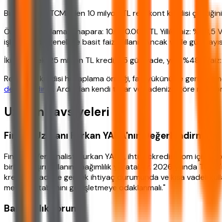
Bir bankanın TCMB'den 10 milyon TL reeskont kredisi çektiğini v
Örnek Hesaplama: Anapara: 10.000.000 TL Yıllık Faiz: %48,5 Va
işlemlerinde genellikle basit faiz kullanır. Ancak vade gün say
İkinci Örnek: 25 milyon TL kredi, 45 gün vade, yıllık %48,5 
Reeskont kredisi hesaplama örneği, faiz yükünü ve geri ödeme
değerlendirin
. Ardından kendi tutar ve vadenize göre net sonu
Uzman Tavsiyeleri
Finans Uzmanı Furkan YAKA'nın Değerlendirmesi
Finansal Veri Analisti Furkan YAKA, ihtiyackredisi.com için yap
birlikte, aşırı kullanımı bağımlılık yaratabilir. 2026 yılında T
kredisini sadece gerçek ihtiyaç durumunda ve kısa vadeli kullanm
mevduat tabanını genişletmeye odaklanmalı."
Bankacılık Yorumu