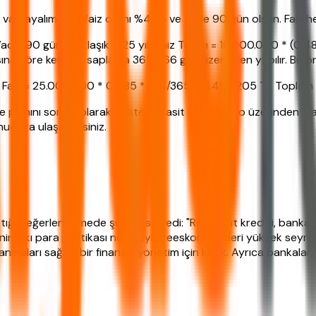
arsayalım. Yıllık faiz oranı %48,5 ve vade 90 gün olsun. Faiz he
de: 90 gün (yaklaşık 0,25 yıl) Faiz Tutarı = 10.000.000 * (0,4
ısına göre kesin hesaplama 365/366 gün üzerinden yapılır. Bu örne
faiz: Faiz = 25.000.000 * 0,485 * (45/365) = 1.495.205 TL Topl
 planını somut olarak gösterir. Basit bir senaryo üzerinden ma
çlara ulaşabilirsiniz.
tığı değerlendirmede şunları söyledi: "Reeskont kredisi, bankalar 
CMB'nin sıkı para politikası nedeniyle reeskont faizleri yüksek s
aları sağlıklı bir finansal yönetim için kritik. Ayrıca bankalar,