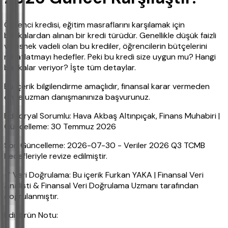
Öğrenci kredisi, eğitim masraflarını karşılamak için
bankalardan alınan bir kredi türüdür. Genellikle düşük faizli
ve esnek vadeli olan bu krediler, öğrencilerin bütçelerini
rahatlatmayı hedefler. Peki bu kredi size uygun mu? Hangi
bankalar veriyor? İşte tüm detaylar.
Bu içerik bilgilendirme amaçlıdır, finansal karar vermeden
önce uzman danışmanınıza başvurunuz.
Editoryal Sorumlu: Hava Akbaş Altınpıçak, Finans Muhabiri |
Güncelleme: 30 Temmuz 2026
Son Güncelleme: 2026-07-30 - Veriler 2026 Q3 TCMB
hedefleriyle revize edilmiştir.
✔ Veri Doğrulama: Bu içerik Furkan YAKA | Finansal Veri
Analisti & Finansal Veri Doğrulama Uzmanı tarafından
doğrulanmıştır.
Editörün Notu: