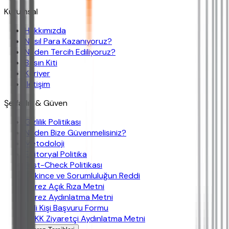
Kurumsal
Hakkımızda
Nasıl Para Kazanıyoruz?
Neden Tercih Ediliyoruz?
Basın Kiti
Kariyer
İletişim
Şeffaflık & Güven
Gizlilik Politikası
Neden Bize Güvenmelisiniz?
Metodoloji
Editoryal Politika
Fast-Check Politikası
Çekince ve Sorumluluğun Reddi
Çerez Açık Rıza Metni
Çerez Aydınlatma Metni
İlgili Kişi Başvuru Formu
KVKK Ziyaretçi Aydınlatma Metni