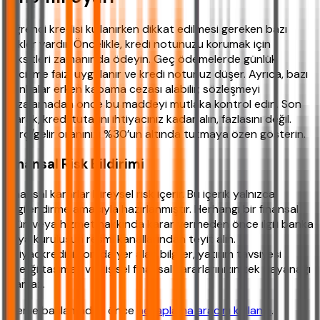
Öğrenci kredisi kullanırken dikkat edilmesi gereken bazı
riskler vardır. Öncelikle, kredi notunuzu korumak için
taksitleri zamanında ödeyin. Geç ödemelerde günlük
gecikme faizi uygulanır ve kredi notunuz düşer. Ayrıca, bazı
bankalar erken kapama cezası alabilir; sözleşmeyi
imzalamadan önce bu maddeyi mutlaka kontrol edin. Son
olarak, kredi tutarını ihtiyacınız kadar alın, fazlasını değil.
Borç/gelir oranınızı %30’un altında tutmaya özen gösterin.
Finansal Risk Bildirimi
Finansal kararlar bireysel risk içerir. Bu içerik yalnızca
bilgilendirme amacıyla hazırlanmıştır. Herhangi bir finansal
ürün veya hizmet hakkında karar vermeden önce ilgili banka
veya kuruluşun resmi kanallarından teyit alın.
ihtiyackredisi.com'da yer alan bilgiler, yatırım tavsiyesi
niteliği taşımaz ve kişisel finansal kararlarınızın tek dayanağı
olamaz.
İşleme başlamadan önce
hesaplama aracını kullanın
.