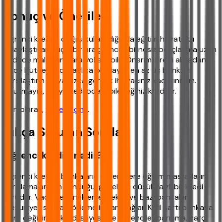
Sonuç ve Öneriler
Öğrenci kredisi, doğru kullanıldığında eğitim hayatınızı
kolaylaştıran güçlü bir araç. Ancak bilinçsiz borçlanma uzun
vadede mali sıkıntılara yol açabilir. Önerim: Kredi almadan
önce bütçenizi detaylıca planlayın, en az üç bankayı
karşılaştırın ve yalnızca gerçek ihtiyacınız kadarını alın.
Unutmayın, en iyi kredi ödeyebileceğiniz kredidir.
Son olarak,
vade seçimi
.
Sıkça Sorulan Sorular
Öğrenci kredisi nedir?
Öğrenci kredisi, bankaların öğrencilere eğitim masraflarını
karşılamaları için sunduğu, genellikle düşük faizli bir kredi
türüdür. Vade seçenekleri esnektir ve bazı bankalar
mezuniyet sonrası ödeme imkanı sağlar. Kefil şartı bankaya
göre değişir. Bu kredi sayesinde öğrenciler barınma, harç,