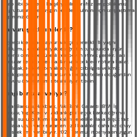
kitap gibi giderlerini karşılayabilir. Tarafsız veri politikamız
doğrultusunda en uygun teklifleri bulmanız için karşılaştırma
yapmanızı öneririz.
Başvuru şartları nelerdir?
Öğrenci kredisine başvurmak için genellikle 18 yaşını
doldurmuş olmak, bir yükseköğretim kurumunda örgün
öğrenci olmak ve düzenli gelir beyan etmek gerekir. Bazı
bankalar kefil isterken bazıları sadece kredi notuna bakar.
Ek olarak, e-devletten alınan öğrenci belgesi ve kimlik
fotokopisi istenir. Her bankanın kendi kriterleri olduğundan
başvuru öncesi resmi sitesini ziyaret edin.
Hangi bankalar veriyor?
Ziraat Bankası, Halkbank, VakıfBank, Garanti BBVA, İş
Bankası, Yapı Kredi ve Akbank gibi birçok banka öğrenci
kredisi sunuyor. Kamu bankaları genellikle daha düşük faiz
ve daha uzun vade sunarken özel bankalar daha hızlı onay
ve esnek limit verebiliyor. 2026 Temmuz itibarıyla en uygun