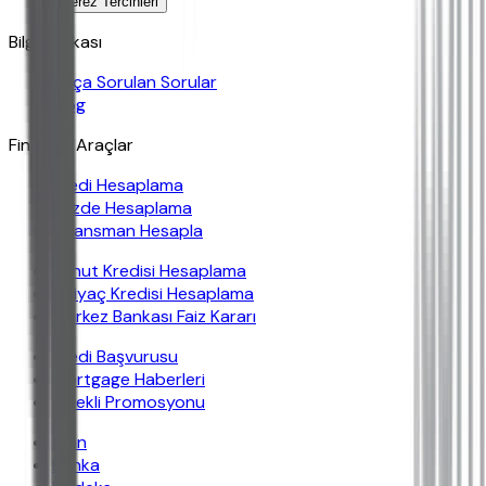
Çerez Tercihleri
Bilgi Bankası
Sıkça Sorulan Sorular
Blog
Finansal Araçlar
Kredi Hesaplama
Yüzde Hesaplama
Finansman Hesapla
Konut Kredisi Hesaplama
İhtiyaç Kredisi Hesaplama
Merkez Bankası Faiz Kararı
Kredi Başvurusu
Mortgage Haberleri
Emekli Promosyonu
İban
Banka