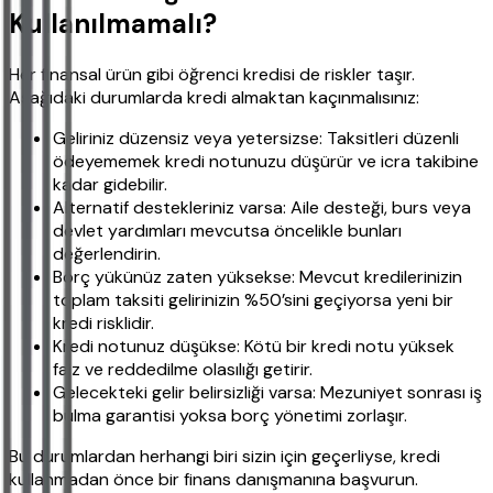
Kullanılmamalı?
Her finansal ürün gibi öğrenci kredisi de riskler taşır.
Aşağıdaki durumlarda kredi almaktan kaçınmalısınız:
Geliriniz düzensiz veya yetersizse: Taksitleri düzenli
ödeyememek kredi notunuzu düşürür ve icra takibine
kadar gidebilir.
Alternatif destekleriniz varsa: Aile desteği, burs veya
devlet yardımları mevcutsa öncelikle bunları
değerlendirin.
Borç yükünüz zaten yüksekse: Mevcut kredilerinizin
toplam taksiti gelirinizin %50’sini geçiyorsa yeni bir
kredi risklidir.
Kredi notunuz düşükse: Kötü bir kredi notu yüksek
faiz ve reddedilme olasılığı getirir.
Gelecekteki gelir belirsizliği varsa: Mezuniyet sonrası iş
bulma garantisi yoksa borç yönetimi zorlaşır.
Bu durumlardan herhangi biri sizin için geçerliyse, kredi
kullanmadan önce bir finans danışmanına başvurun.