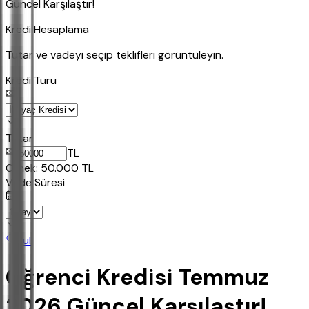
Güncel Karşılaştır!
Kredi Hesaplama
Tutar ve vadeyi seçip teklifleri görüntüleyin.
Kredi Turu
Tutar
TL
Ornek:
50.000
TL
Vade Süresi
Bul
Öğrenci Kredisi Temmuz
2026 Güncel Karşılaştır!