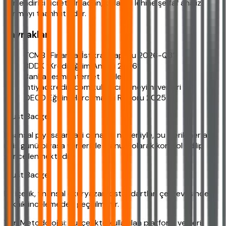
yönlendirici ücret almadan, kullanıcı lehine şeffaf analiz
sunmayı taahhüt eder.
Kaynaklar
TCMB “Finansal İstikrar Raporu 2026-Q3”
BDDK “Kredi Eğilim Anketi 2026”
Banka resmi internet siteleri
ihtiyackredisi.com kullanıcı deneyimi verileri
OECD Eğitim Harcamaları Raporu 2025
Trust Badge:
Finansal piyasalardaki oynaklık nedeniyle, bu içerik her ayın
ilk iş günü piyasa verileriyle manuel olarak kontrol edilip
güncellenmektedir.
Trust Badge:
Bu içerik, finansal okuryazarlık standartları çerçevesinde
teknik incelemeden geçirilmiştir.
Veri Metodolojisi: Bu içerikte kullanılan platform verileri,