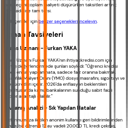
vade seçimi toplam maliyeti düşürürken taksitleri artırır;
uzun vade ise tam tersi.
İlişkili içerikler için
benzer seçenekleri inceleyin
.
Uzman Tavsiyeleri
Finans Uzmanı - Furkan YAKA
Finans Uzmanı Furkan YAKA'nın ihtiyackredisi.com için
yaptığı değerlendirmede şunları söyledi: "Öğrenci kredisi
alırken en sık yapılan hata, sadece faiz oranına bakmak.
Oysa Yıllık Maliyet Oranı (YMO) dosya masrafını, sigortayı ve
diğer ücretleri içerir. 2026'da enflasyon beklentileri
doğrultusunda kamu bankalarının sunduğu sabit faizli
krediler avantajlı olabilir."
Davranış Analizi - Sık Yapılan Hatalar
Platformumuza iletilen anonim kullanıcı geri bildirimlerinden
birinde, bir öğrenci 12 ay vadeli 20.000 TL kredi çekmiş,