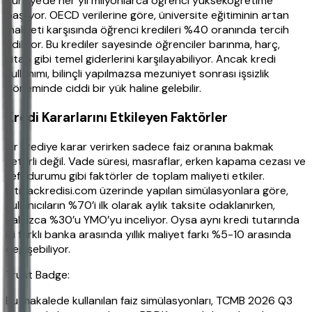
Türkiye'de her yıl milyonlarca öğrenci yükseköğretime
başlıyor. OECD verilerine göre, üniversite eğitiminin artan
maliyeti karşısında öğrenci kredileri %40 oranında tercih
ediliyor. Bu krediler sayesinde öğrenciler barınma, harç,
kitap gibi temel giderlerini karşılayabiliyor. Ancak kredi
kullanımı, bilinçli yapılmazsa mezuniyet sonrası işsizlik
döneminde ciddi bir yük haline gelebilir.
Kredi Kararlarını Etkileyen Faktörler
Bir krediye karar verirken sadece faiz oranına bakmak
yeterli değil. Vade süresi, masraflar, erken kapama cezası ve
kefil durumu gibi faktörler de toplam maliyeti etkiler.
ihtiyackredisi.com üzerinde yapılan simülasyonlara göre,
kullanıcıların %70’i ilk olarak aylık taksite odaklanırken,
yalnızca %30’u YMO’yu inceliyor. Oysa aynı kredi tutarında
iki farklı banka arasında yıllık maliyet farkı %5-10 arasında
değişebiliyor.
Trust Badge:
Bu makalede kullanılan faiz simülasyonları, TCMB 2026 Q3