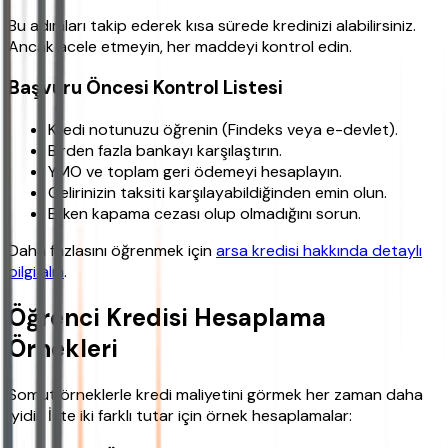
Bu adımları takip ederek kısa sürede kredinizi alabilirsiniz.
Ancak acele etmeyin, her maddeyi kontrol edin.
Başvuru Öncesi Kontrol Listesi
Kredi notunuzu öğrenin (Findeks veya e-devlet).
Birden fazla bankayı karşılaştırın.
YMO ve toplam geri ödemeyi hesaplayın.
Gelirinizin taksiti karşılayabildiğinden emin olun.
Erken kapama cezası olup olmadığını sorun.
Daha fazlasını öğrenmek için
arsa kredisi hakkında detaylı
bilgi alın
.
Öğrenci Kredisi Hesaplama
Örnekleri
Somut örneklerle kredi maliyetini görmek her zaman daha
iyidir. İşte iki farklı tutar için örnek hesaplamalar: