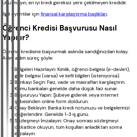
Unutmayın, en iyi kredi gereksiz yere çekilmeyen kredidir.
İlgili ayrıntılar için
finansal karşılaştırma başlıkları
.
Öğrenci Kredisi Başvurusu Nasıl
Yapılır?
Öğrenci kredisine başvurmak aslında sandığınızdan kolay.
Adım adım süreç şöyle:
Belgeleri Hazırlayın: Kimlik, öğrenci belgesi (e-devlet),
gelir belgesi (varsa) ve kefil bilgileri (isteniyorsa).
Bankayı Seçin: Faiz, vade ve masrafları karşılaştırın.
Kamu bankaları genelde daha düşük faiz sunar.
Başvuruyu Yapın: Şubeye giderek veya internet
şubesinden online form doldurun.
Onay Bekleyin: Banka kredi notunuzu ve belgelerinizi
değerlendirir. Genelde 1-3 iş günü.
Sözleşmeyi İmzalayın: Onay sonrası sözleşmeyi
dikkatlice okuyun, tüm koşulları anladıktan sonra
imzalayın.