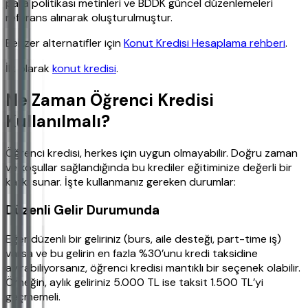
para politikası metinleri ve BDDK güncel düzenlemeleri
referans alınarak oluşturulmuştur.
Benzer alternatifler için
Konut Kredisi Hesaplama rehberi
.
İlk olarak
konut kredisi
.
Ne Zaman Öğrenci Kredisi
Kullanılmalı?
Öğrenci kredisi, herkes için uygun olmayabilir. Doğru zaman
ve koşullar sağlandığında bu krediler eğitiminize değerli bir
katkı sunar. İşte kullanmanız gereken durumlar:
Düzenli Gelir Durumunda
Eğer düzenli bir geliriniz (burs, aile desteği, part-time iş)
varsa ve bu gelirin en fazla %30’unu kredi taksidine
ayırabiliyorsanız, öğrenci kredisi mantıklı bir seçenek olabilir.
Örneğin, aylık geliriniz 5.000 TL ise taksit 1.500 TL’yi
geçmemeli.