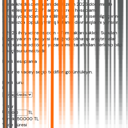
ihtiyackredisi.com üzerinde Haziran 2026 döneminde
gerçekleştirilen 2.872 anonim kredi hesaplama
simülasyonundan elde edilmiştir. Veriler kişisel bilgi içermez
ve yalnızca toplulaştırılmış kullanıcı davranışlarını yansıtır.
©2026 ihtiyackredisi.com - Tüm hakları saklıdır. Sunulan
bilgiler yatırım tavsiyesi niteliğinde olmayıp araştırmalar
neticesinde editör ve yazarlarımız tarafından derlenip bilgi
amaçlı sunulmaktadır.
Kredi Hesaplama
Tutar ve vadeyi seçip teklifleri görüntüleyin.
Kredi Turu
Tutar
TL
Ornek:
50.000
TL
Vade Süresi