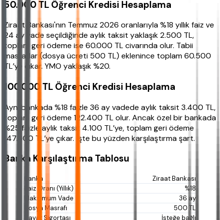
50.000 TL Öğrenci Kredisi Hesaplama
Ziraat Bankası'nın Temmuz 2026 oranlarıyla %18 yıllık faiz ve
24 ay vade seçildiğinde aylık taksit yaklaşık 2.500 TL,
toplam geri ödeme ise 60.000 TL civarında olur. Tabii
masraflar (dosya ücreti 500 TL) eklenince toplam 60.500
TL’ye çıkar. YMO yaklaşık %20.
100.000 TL Öğrenci Kredisi Hesaplama
Aynı bankada %18 faizle 36 ay vadede aylık taksit 3.400 TL,
toplam geri ödeme 122.400 TL olur. Ancak özel bir bankada
%25 faizle aylık taksit 4.100 TL’ye, toplam geri ödeme
147.600 TL’ye çıkar. İşte bu yüzden karşılaştırma şart.
Banka Karşılaştırma Tablosu
Ziraat Bankası
%18
36 ay
500 TL
İsteğe bağlı