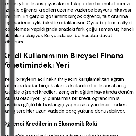
Ben on yıldır finans piyasalarını takip eden bir muhabirim ve
özellikle öğrenci kredileri üzerine yüzlerce başvuru hikayesi
dinledim. En çarpıcı gözlemim: birçok öğrenci, faiz oranına
değil sadece aylık taksite odaklanıyor. Oysa toplam maliyet
hesaplaması yapıldığında aradaki fark çoğu zaman üç haneli
rakamlara ulaşıyor. Bu yazıda sizi bu hesaba davet
ediyorum.
Kredi Kullanımının Bireysel Finans
Yönetimindeki Yeri
Kredi, bireylerin acil nakit ihtiyacını karşılamaktan eğitim
yatırımına kadar birçok alanda kullanılan bir finansal araç.
Özellikle öğrenci kredileri, gençlerin eğitim hayatında dönüm
noktası olabiliyor. İyi planlanmış bir kredi, öğrencinin iş
hayatına güçlü bir başlangıç yapmasına yardımcı olurken,
yanlış tercihler uzun vadede borç yüküne dönüşebiliyor.
Öğrenci Kredilerinin Ekonomik Rolü