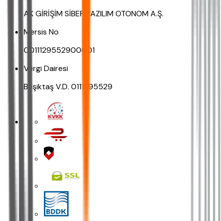
AK GİRİŞİM SİBER YAZILIM OTONOM A.Ş.
Mersis No
0011129552900001
Vergi Dairesi
Beşiktaş V.D. 0111295529