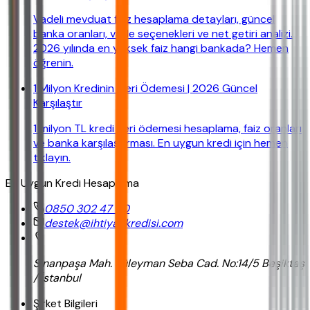
Vadeli mevduat faiz hesaplama detayları, güncel
banka oranları, vade seçenekleri ve net getiri analizi.
2026 yılında en yüksek faiz hangi bankada? Hemen
öğrenin.
1 Milyon Kredinin Geri Ödemesi | 2026 Güncel
Karşılaştır
1 milyon TL kredi geri ödemesi hesaplama, faiz oranları
ve banka karşılaştırması. En uygun kredi için hemen
tıklayın.
En Uygun Kredi Hesaplama
0850 302 47 90
destek@ihtiyackredisi.com
Sinanpaşa Mah. Süleyman Seba Cad. No:14/5 Beşiktaş
/ İstanbul
Şirket Bilgileri