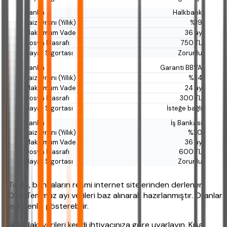
Halkbank
%19
36 ay
750 TL
Zorunlu
Garanti BBVA
%24
24 ay
300 TL
İsteğe bağlı
İş Bankası
%20
36 ay
600 TL
Zorunlu
*Tablo, bankaların resmi internet sitelerinden derlenen
2026 Temmuz ayı verileri baz alınarak hazırlanmıştır. Oranlar
değişkenlik gösterebilir.
Tablodaki verileri kendi ihtiyacınıza göre uyarlayın. Kısa