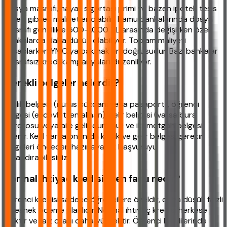
Dosya masrafı, hayat sigortası primi ve bazen ipotek tesis
ücreti gibi ek maliyetler olabilir. Kamu bankalarında dosya
masrafı genellikle 500-1.000 TL arasında değişirken özel
bankalarda daha düşük olabiliyor. Toplam maliyeti
hesaplarken YMO'ya bakmak en doğrusudur. Bazı bankalar
masrafsız kredi kampanyaları düzenliyor.
Gerekli belgeler nelerdir?
Kimlik belgesi (nüfus cüzdanı veya pasaport), öğrenci
belgesi (e-devletten alınan), gelir belgesi (varsa burs
bordrosu veya aile gelir durumu) ve ikametgah belgesi
istenir. Kefil varsa onun da kimlik ve gelir belgesi gerekir.
Belgeleri önceden hazırlayarak başvuruyu
hızlandırabilirsiniz.
Normal ihtiyaç kredisinden farkı nedir?
Öğrenci kredisi sadece öğrencilere özeldir, daha düşük faizli
ve esnek ödeme planlıdır. Normal ihtiyaç kredisi herkese
açıktır ve faiz oranı daha yüksektir. Öğrenci kredilerinde