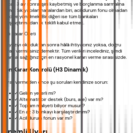
ancak 3 ay sonra işini kaybetmiş ve borçlanma sarmalına
girmiş. Sık yapılan hatalardan biri, acil durum fonu olmadan
krediye yönelmek. Bir diğeri ise tüm bankaları
karşılaştırmadan ilk teklifi kabul etmek.
Hızlı Karar Özeti
Bu yazıyı okuduktan sonra hâlâ ihtiyacınız yoksa, doğru
kararı vermişsiniz demektir. Tüm verileri incelediniz, şimdi
finansal sağlığınız için en rasyonel kararı verme sırası sizde.
Son Karar Kontrolü (H3 Dinamik)
Karar vermeden önce şu soruları kendinize sorun:
✓ Gelirin yeterli mi?
✓ Alternatif bir destek (burs, aile) var mı?
✓ Toplam maliyeti biliyor musun?
✓ En az 3 bankayı karşılaştırdın mı?
✓ Acil durum fonun var mı?
Önemli Uyarı