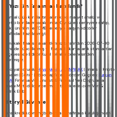
Bu Yazı Kim Tarafından Hazırlandı?
Finansal ürün karşılaştırmaları, kredi maliyet analizi ve
tüketici borçlanması alanında 10 yıl üzeri deneyime sahip,
banka ürünleri ve TCMB verileriyle çalışan editörler
tarafından hazırlanmıştır.
Bu makale, finansal analistlerimiz tarafından 2026-07-30
tarihinde güncellenmiş ve finansal okuryazarlık standartları
çerçevesinde Editör Kurul teknik incelemesinden
geçirilmiştir.
Editoryal Sorumlu:
Hava Akbaş ALTINPIÇAK
| Finans & Kripto
Muhabiri | Editör | Röportaj Yazarı Gözden Geçiren:
Furkan
YAKA
| Finansal Veri Analisti & Finansal Veri Doğrulama
Uzmanı Metodoloji inceleme: ihtiyackredisi.com Veri &
Analitik Ekibi
Editoryal Güvence
ihtiyackredisi.com, hiçbir banka veya finans kuruluşundan