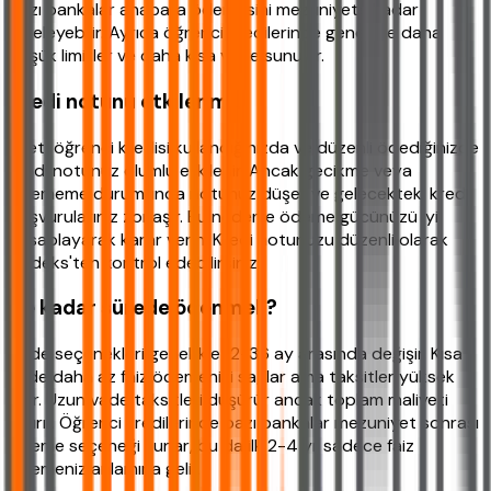
bazı bankalar anapara ödemesini mezuniyete kadar
erteleyebilir. Ayrıca öğrenci kredilerinde genellikle daha
düşük limitler ve daha kısa vade sunulur.
Kredi notunu etkiler mi?
Evet, öğrenci kredisi kullandığınızda ve düzenli ödediğinizde
kredi notunuz olumlu etkilenir. Ancak gecikme veya
ödememe durumunda notunuz düşer ve gelecekteki kredi
başvurularınız zorlaşır. Bu nedenle ödeme gücünüzü iyi
hesaplayarak karar verin. Kredi notunuzu düzenli olarak
Findeks'ten kontrol edebilirsiniz.
Ne kadar sürede ödenmeli?
Vade seçenekleri genellikle 12-36 ay arasında değişir. Kısa
vade daha az faiz ödemenizi sağlar ama taksitler yüksek
olur. Uzun vade taksitleri düşürür ancak toplam maliyeti
artırır. Öğrenci kredilerinde bazı bankalar mezuniyet sonrası
ödeme seçeneği sunar, bu da ilk 2-4 yıl sadece faiz
ödemeniz anlamına gelir.