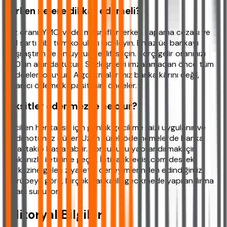
Alırken nelere dikkat edilmeli?
Faiz oranı, YMO, vade, masraflar, erken kapama cezası ve
kefil şartı gibi tüm koşulları inceleyin. En az üç bankayı
karşılaştırın ve en uygun teklifi seçin. Borç/gelir oranınızı
%30'un altında tutun. Sözleşmeyi imzalamadan önce tüm
maddeleri okuyun. Algoritmalarımız banka kârını değil,
kullanıcı ödeme kapasitesini önceler.
Taksitler ödenmezse ne olur?
Geciken her taksit için günlük gecikme faizi uygulanır ve
kredi notunuz düşer. Uzun süreli ödememelerde banka
yasal takip başlatabilir. Borcunuzu yapılandırmak için
bankanızla iletişime geçin. İhtiyackredisi.com destek
merkezine gelen ziyaretçi deneyimlerinden edindiğimiz
tecrübeye göre, birçok banka ilk gecikmede yapılandırma
imkanı sunuyor.
Editoryal Bilgiler