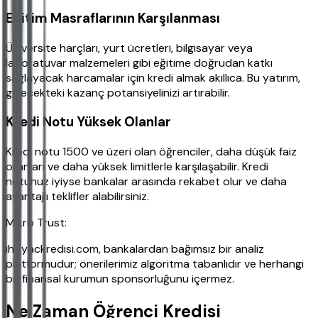
Eğitim Masraflarının Karşılanması
Üniversite harçları, yurt ücretleri, bilgisayar veya
laboratuvar malzemeleri gibi eğitime doğrudan katkı
sağlayacak harcamalar için kredi almak akıllıca. Bu yatırım,
gelecekteki kazanç potansiyelinizi artırabilir.
Kredi Notu Yüksek Olanlar
Kredi notu 1500 ve üzeri olan öğrenciler, daha düşük faiz
oranları ve daha yüksek limitlerle karşılaşabilir. Kredi
notunuz iyiyse bankalar arasında rekabet olur ve daha
avantajlı teklifler alabilirsiniz.
Mikro Trust:
ihtiyackredisi.com, bankalardan bağımsız bir analiz
platformudur; önerilerimiz algoritma tabanlıdır ve herhangi
bir finansal kurumun sponsorluğunu içermez.
Ne Zaman Öğrenci Kredisi