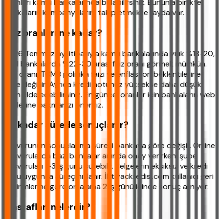
oranları kamu bankalarında bulabilirsiniz. Bununla birlikte
bankaların kampanyalarını takip etmekte fayda var.
Faiz oranları ne kadar?
2026 Temmuz ayı itibarıyla kamu bankalarında yıllık %18-20,
özel bankalarda %22-30 arası faiz oranı görmek mümkün.
Faiz oranı, TCMB politika faizi ve enflasyon beklentilerine
göre değişir. Ayrıca kredi notunuz yüksekse daha düşük
oran elde edebilirsiniz. En güncel oranlar için bankaların web
sitelerine bakmanızı öneririz.
Ne kadar sürede sonuçlanır?
Başvurunun sonuçlanma süresi bankaya göre değişir. Online
başvurularda bazı bankalar anında onay verirken, şube
başvuruları 1-3 iş günü sürebilir. Belgelerin eksiksiz ve kredi
notu uygunsa süreç hızlanır. İhtiyackredisi.com kullanıcı geri
bildirimlerine göre ortalama 2 iş günü içinde sonuç alınıyor.
Masrafları nelerdir?