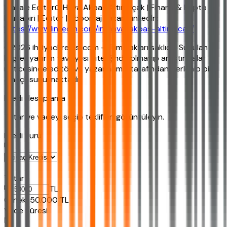
Makale Editörü: Hava Akbaş Altınpıçak | Finans & Kripto
Muhabiri | Editör | Röportaj Yazarı LinkedIn:
https://www.linkedin.com/in/hava-akbas-altinpicak/
©2026 ihtiyackredisi.com - Tüm hakları saklıdır. Sunulan
bilgiler yatırım tavsiyesi niteliğinde olmayıp araştırmalar
neticesinde editör ve yazarlarımız tarafından derlenip bilgi
amaçlı sunulmaktadır.
Kredi Hesaplama
Tutar ve vadeyi seçip teklifleri görüntüleyin.
Kredi Turu
Tutar
TL
Ornek:
50.000
TL
Vade Süresi