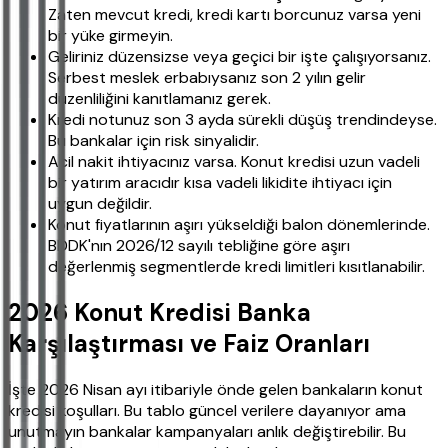
Zaten mevcut kredi, kredi kartı borcunuz varsa yeni
bir yüke girmeyin.
Geliriniz düzensizse veya geçici bir işte çalışıyorsanız.
Serbest meslek erbabıysanız son 2 yılın gelir
düzenliliğini kanıtlamanız gerek.
Kredi notunuz son 3 ayda sürekli düşüş trendindeyse.
Bu bankalar için risk sinyalidir.
Acil nakit ihtiyacınız varsa. Konut kredisi uzun vadeli
bir yatırım aracıdır kısa vadeli likidite ihtiyacı için
uygun değildir.
Konut fiyatlarının aşırı yükseldiği balon dönemlerinde.
BDDK'nın 2026/12 sayılı tebliğine göre aşırı
değerlenmiş segmentlerde kredi limitleri kısıtlanabilir.
2026 Konut Kredisi Banka
Karşılaştırması ve Faiz Oranları
İşte 2026 Nisan ayı itibariyle önde gelen bankaların konut
kredisi koşulları. Bu tablo güncel verilere dayanıyor ama
unutmayın bankalar kampanyaları anlık değiştirebilir. Bu