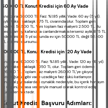
50.000 TL Konut Kredisi için 60 Ay Vade
Ana para: 50.000 TL. Faiz: %1.85 yıllık. Vade: 60 ay (5 yıl).
Aylık taksit yaklaşık 875 TL civarında olur. Toplam geri
ödeme: 52.500 TL. Yani toplam faiz maliyeti 2.500 TL. Bu
hesaplamayı kafanızda canlandırmak isterseniz aylık 875 TL
ödediğinizde 5 yıl sonunda ev için 50.000 TL değil 52.500
TL ödemiş olursunuz.
100.000 TL Konut Kredisi için 120 Ay Vade
Ana para: 100.000 TL. Faiz: %1.85 yıllık. Vade: 120 ay (10 yıl).
Aylık taksit yaklaşık 1.050 TL olur. Toplam geri ödeme:
126.000 TL. Toplam faiz maliyeti 26.000 TL'ye çıkıyor.
Gördüğünüz gibi vade uzadıkça faiz yükü katlanıyor.
Finansal piyasalardaki oynaklık nedeniyle, bu içerik her ayın
ilk iş günü piyasa verileriyle manuel olarak kontrol edilip
güncellenmektedir.
Konut Kredisi Başvuru Adımları: