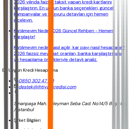
2026 yılında faizsiz taksit yapan kredi kartlarını
karşılaştırın. En uygun banka seçenekleri, güncel
kampanyalar ve başvuru detayları için hemen
inceleyin.
Katılımevim Nedir 2026 Güncel Rehberi - Hemen
Karşılaştır!
Katılımevim nedir, nasıl açılır, kar payı nasıl hesaplanır?
2026 faizsiz mevduat oranları, banka karşılaştırması
ve hesaplama örnekleriyle detaylı analiz.
En Uygun Kredi Hesaplama
0850 302 47 90
destek@ihtiyackredisi.com
Sinanpaşa Mah. Süleyman Seba Cad. No:14/5 Beşiktaş
/ İstanbul
Şirket Bilgileri