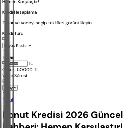
Hemen Karşılaştır!
Kredi Hesaplama
Tutar ve vadeyi seçip teklifleri görüntüleyin.
Kredi Turu
Tutar
TL
Ornek:
50.000
TL
Vade Süresi
Bul
Konut Kredisi 2026 Güncel
Rehberi: Hemen Karşılaştır!