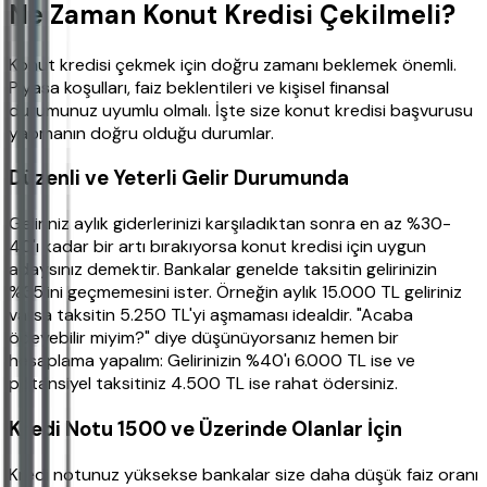
Ne Zaman Konut Kredisi Çekilmeli?
Konut kredisi çekmek için doğru zamanı beklemek önemli.
Piyasa koşulları, faiz beklentileri ve kişisel finansal
durumunuz uyumlu olmalı. İşte size konut kredisi başvurusu
yapmanın doğru olduğu durumlar.
Düzenli ve Yeterli Gelir Durumunda
Geliriniz aylık giderlerinizi karşıladıktan sonra en az %30-
40'ı kadar bir artı bırakıyorsa konut kredisi için uygun
adaysınız demektir. Bankalar genelde taksitin gelirinizin
%35'ini geçmemesini ister. Örneğin aylık 15.000 TL geliriniz
varsa taksitin 5.250 TL'yi aşmaması idealdir. "Acaba
ödeyebilir miyim?" diye düşünüyorsanız hemen bir
hesaplama yapalım: Gelirinizin %40'ı 6.000 TL ise ve
potansiyel taksitiniz 4.500 TL ise rahat ödersiniz.
Kredi Notu 1500 ve Üzerinde Olanlar İçin
Kredi notunuz yüksekse bankalar size daha düşük faiz oranı