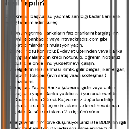
Nasıl Yapılır?
Konut kredisi başvurusu yapmak sanıldığı kadar karmaşık
değil. İşte adım adım süreç:
Ön Araştırma: Bankaların faiz oranlarını karşılaştırın.
Online bankacılık veya ihtiyackredisi.com gibi
platformlardan simülasyon yapın.
Kredi Notu Kontrolü: E-devlet üzerinden veya banka
uygulamalarından kredi notunuzu öğrenin. Notunuz
düşükse önce onu yükseltmeye çalışın.
Belgelerin Hazırlanması: Kimlik, gelir belgesi, ikametgah,
tapu fotokopisi (evin satış vaadi sözleşmesi)
hazırlayın.
Başvuru Yapma: Banka şubesine gidin veya online
başvuru yapın. Banka yetkilisi sizi yönlendirecektir.
Onay ve İmza Süreci: Başvurunuz değerlendirilip
onaylanırsa sözleşme imzalanır ve kredi hesabınıza
çekilir. Bu süre ortalama 2-5 iş günü sürer.
"Acaba güvenilir mi?" diye düşünüyorsanız işte BDDK'nın ilgili
maddesi: Bankalar konut kredisi sözleşmelerinde tüm