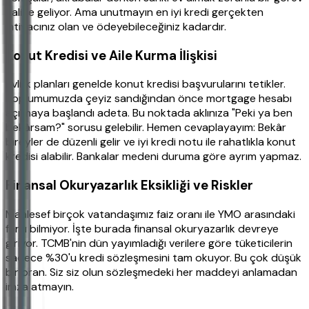
haline geliyor. Ama unutmayın en iyi kredi gerçekten
ihtiyacınız olan ve ödeyebileceğiniz kadardır.
Konut Kredisi ve Aile Kurma İlişkisi
Evlilik planları genelde konut kredisi başvurularını tetikler.
Toplumumuzda çeyiz sandığından önce mortgage hesabı
açılmaya başlandı adeta. Bu noktada aklınıza "Peki ya ben
bekârsam?" sorusu gelebilir. Hemen cevaplayayım: Bekâr
bireyler de düzenli gelir ve iyi kredi notu ile rahatlıkla konut
kredisi alabilir. Bankalar medeni duruma göre ayrım yapmaz.
Finansal Okuryazarlık Eksikliği ve Riskler
Maalesef birçok vatandaşımız faiz oranı ile YMO arasındaki
farkı bilmiyor. İşte burada finansal okuryazarlık devreye
giriyor. TCMB'nin dün yayımladığı verilere göre tüketicilerin
sadece %30'u kredi sözleşmesini tam okuyor. Bu çok düşük
bir oran. Siz siz olun sözleşmedeki her maddeyi anlamadan
imza atmayın.