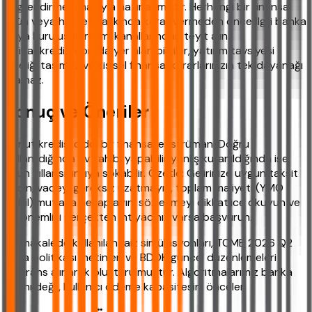
bilgilendirme amacıyla hazırlanmıştır. Herhangi bir finansal
ürün veya hizmet hakkında karar vermeden önce İlgili banka
veya kuruluşun resmi kanallarından teyit alın.
ihtiyackredisi.com'da yer alan bilgiler, yatırım tavsiyesi
niteliği taşımaz ve kişisel finansal kararlarınızın tek dayanağı
olamaz.
Sonuç ve Öneriler
Konut kredisi ciddi bir finansal enstrüman. Doğru
kullanıldığında ev sahibi yapabilir yanlış kullanıldığında ise
uzun yıllar sıkıntıya sokabilir. Özetle: Gelirinize uygun taksit
seçin, vadeyi gereksiz uzatmayın, toplam maliyeti (YMO
dahil) mutlaka hesaplayın, sözleşmeyi dikkatlice okuyun ve
en önemlisi gerçekten ihtiyacınız varsa başvurun.
Bu makalede kullanılan faiz simülasyonları, TCMB 2026 Q2
para politikası metinleri ve BDDK güncel düzenlemeleri
referans alınarak oluşturulmuştur. Algoritmalarımız banka
kârını değil, kullanıcı ödeme kapasitesini önceler.