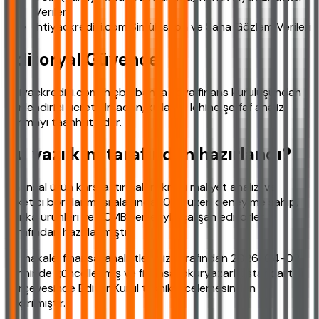
Verileri
ihtiyackredisi.com Simülasyon ve Saha Gözlem Verileri
Editoryal Güvence
ihtiyackredisi.com, hiçbir banka veya finans kuruluşundan
yönlendirici ücret almadan, kullanıcı lehine şeffaf analiz
sunmayı taahhüt eder.
Bu yazı kim tarafından hazırlandı?
Finansal ürün karşılaştırmaları, kredi maliyet analizi ve
tüketici borçlanması alanında 10 yıl üzeri deneyime sahip,
banka ürünleri ve TCMB verileriyle çalışan editörler
tarafından hazırlanmıştır.
Bu makale, finansal analistlerimiz tarafından 2026-04-02
tarihinde güncellenmiş ve finansal okuryazarlık standartları
çerçevesinde Editör Kurul teknik incelemesinden
geçirilmiştir.