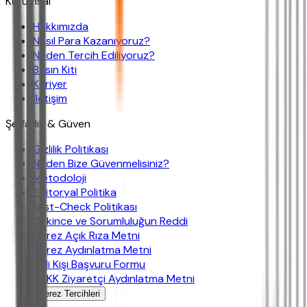
Kurumsal
Hakkımızda
Nasıl Para Kazanıyoruz?
Neden Tercih Ediliyoruz?
Basın Kiti
Kariyer
İletişim
Şeffaflık & Güven
Gizlilik Politikası
Neden Bize Güvenmelisiniz?
Metodoloji
Editoryal Politika
Fast-Check Politikası
Çekince ve Sorumluluğun Reddi
Çerez Açık Rıza Metni
Çerez Aydınlatma Metni
İlgili Kişi Başvuru Formu
KVKK Ziyaretçi Aydınlatma Metni
Çerez Tercihleri