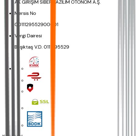
AK GİRİŞİM SİBER YAZILIM OTONOM A.Ş.
Mersis No
0011129552900001
Vergi Dairesi
Beşiktaş V.D. 0111295529