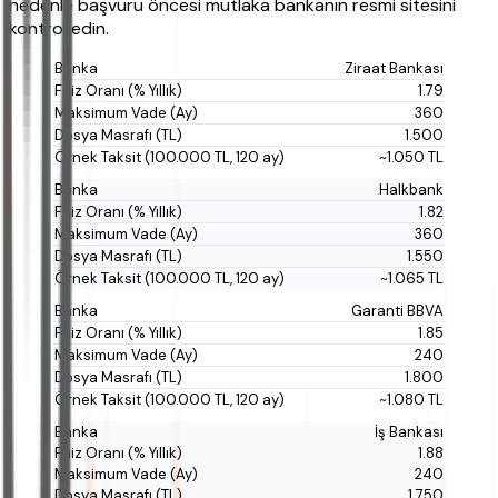
nedenle başvuru öncesi mutlaka bankanın resmi sitesini
kontrol edin.
Ziraat Bankası
1.79
360
1.500
~1.050 TL
Halkbank
1.82
360
1.550
~1.065 TL
Garanti BBVA
1.85
240
1.800
~1.080 TL
İş Bankası
1.88
240
1.750