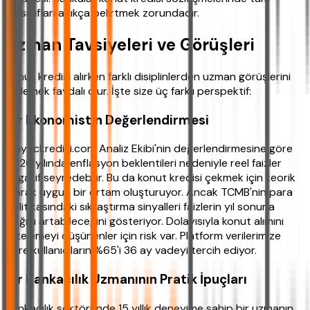
masrafları açıkça belirtmek zorundadır.
Uzman Tavsiyeleri ve Görüşleri
Konut kredisi alırken farklı disiplinlerden uzman görüşlerini
dinlemek faydalı olur. İşte size üç farklı perspektif:
Bir Ekonomistin Değerlendirmesi
ihtiyackredisi.com Analiz Ekibi'nin değerlendirmesine göre
2026 yılında enflasyon beklentileri nedeniyle reel faizler
negatif seyredebilir. Bu da konut kredisi çekmek için teorik
olarak uygun bir ortam oluşturuyor. Ancak TCMB'nin para
politikasındaki sıkılaştırma sinyalleri faizlerin yıl sonuna
doğru artabileceğini gösteriyor. Dolayısıyla konut alımını
ertelemeyi düşünenler için risk var. Platform verilerimize
göre kullanıcıların %65'i 36 ay vadeyi tercih ediyor.
Bir Bankacılık Uzmanının Pratik İpuçları
Bankacılık sektöründe 15 yıllık deneyime sahip bir uzmanın