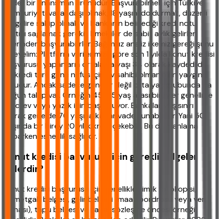
vadeli bir finansman ürünüdür. Başvurabilmek için Türkiye
Cumhuriyeti vatandaşı olmak, 18 yaşını doldurmak, düzenli
bir gelire sahip olmak ve bankanın belirlediği kredi notu
şartını sağlamak gerekir. Emekliler de sabit aylık gelirleri
üzerinden başvurabilirler. Bağımsız analiz ilkemiz gereği şunu
ekleyelim: Platform verilerimize göre son 1 yılda konut kredisi
başvurusu yapanların ortalama yaşı 34 olarak kaydedildi.
Bu kredi türü genç nüfus için ev sahibi olmanın en yaygın
yoludur. Ancak sadece gençler değil orta yaş grubunda da
yoğun talep var. Örneğin 45-55 yaş arası bireyler genellikle
ikinci ev veya yazlık için başvuruyor. Bankalar yaş sınırı
olarak genelde 70 yaşına kadar vade sunabiliyor. Yani 50
yaşında bir birey 20 yıllık kredi çekebilir. Bu da planlama
yaparken esneklik sağlıyor.
Konut kredisi başvurusu için gerekli belgeler
nelerdir?
Konut kredisi başvurusu için genellikle kimlik fotokopisi,
ikametgah belgesi, gelir belgesi (maaş bordrosu veya vergi
levhası), tapu belgesi ve varsa sözleşme öncesi örneği