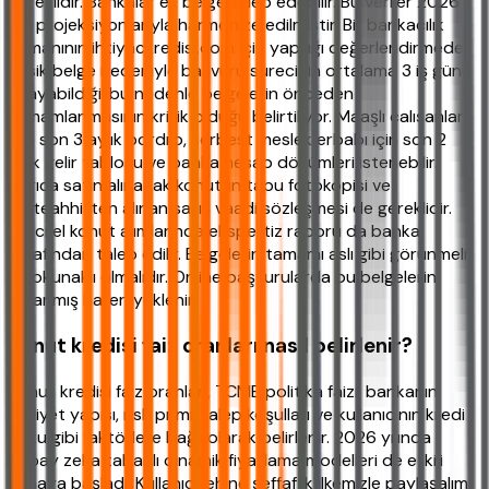
gereklidir. Bankalar ek belge talep edebilir. Bu veriler 2026
Q2 projeksiyonlarıyla harmonize edilmiştir. Bir bankacılık
uzmanının ihtiyackredisi.com için yaptığı değerlendirmede,
eksik belge nedeniyle başvuru sürecinin ortalama 3 iş günü
uzayabildiği, bu nedenle belgelerin önceden
tamamlanmasının kritik olduğu belirtiliyor. Maaşlı çalışanlar
için son 3 aylık bordro, serbest meslek erbabı için son 2
yıllık gelir tablosu ve banka hesap dökümleri istenebilir.
Ayrıca satın alınacak konutun tapu fotokopisi ve
müteahhitten alınan satış vaadi sözleşmesi de gereklidir.
İkinci el konut alımlarında ekspertiz raporu da banka
tarafından talep edilir. Belgelerin tamamı aslı gibi görünmeli
ve okunaklı olmalıdır. Online başvurularda bu belgelerin
taranmış halleri yüklenir.
Konut kredisi faiz oranları nasıl belirlenir?
Konut kredisi faiz oranları, TCMB politika faizi, bankanın
maliyet yapısı, risk primi, talep koşulları ve kullanıcının kredi
notu gibi faktörlere bağlı olarak belirlenir. 2026 yılında
yapay zeka tabanlı dinamik fiyatlama modelleri de etkili
olmaya başladı. Kullanıcı lehine şeffaflık ilkemizle paylaşalım: