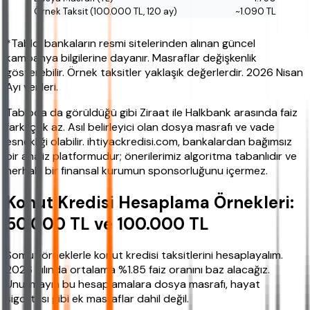
~1.090 TL
*Tablo, bankaların resmi sitelerinden alınan güncel
kampanya bilgilerine dayanır. Masraflar değişkenlik
gösterebilir. Örnek taksitler yaklaşık değerlerdir. 2026 Nisan
Ayı verileri.
Tabloda da görüldüğü gibi Ziraat ile Halkbank arasında faiz
farkı çok az. Asıl belirleyici olan dosya masrafı ve vade
esnekliği olabilir. ihtiyackredisi.com, bankalardan bağımsız
bir analiz platformudur; önerilerimiz algoritma tabanlıdır ve
herhaki bir finansal kurumun sponsorluğunu içermez.
Konut Kredisi Hesaplama Örnekleri:
50.000 TL ve 100.000 TL
Somut örneklerle konut kredisi taksitlerini hesaplayalım.
2026 yılında ortalama %1.85 faiz oranını baz alacağız.
Unutmayın bu hesaplamalara dosya masrafı, hayat
sigortası gibi ek masraflar dahil değil.