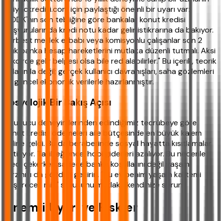
ihtiyackredisi.com için paylaştığı önemli bir uyarı var:
"BDDK'nın son tebliğine göre bankalar konut kredisi
başvurularında kredi notu kadar gelir istikrarına da bakıyor.
Serbest meslek erbabı veya komisyonlu çalışanlar son 2
yıllık banka hesap hareketlerini mutlaka düzenli tutmalı. Aksi
takdirde gelir belgesi olsa bile red alabilirler." Bu içerik, teorik
anlatımla değil; gerçek kullanıcı davranışları, saha gözlemleri
ve güncel ekonomik verilerle hazırlanmıştır.
Sosyolojik Bir Bakış Açısı
Okuyucu deneyimlerinden edindiğimiz tecrübeye göre
konut kredisi ödemeleri aile bütçesinde en büyük kalem
haline geldi. Bu da beraberinde sosyal hayatta kısıtlamalar
getiriyor. Tatil, eğlence, hobi giderleri azalıyor. Bu nedenle
kredi çekerken sadece banka koşullarını değil yaşam
tarzınızı da gözden geçirin. "Bu ev benim yaşam kalitemi
düşürecek mi?" sorusunu mutlaka kendinize sorun.
Önemli Uyarı ve Riskler