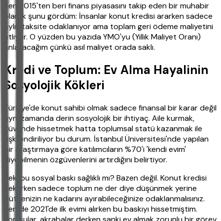
Ben 2015'ten beri finans piyasasını takip eden bir muhabir
olarak şunu gördüm: İnsanlar konut kredisi ararken sadece
aylık taksite odaklanıyor ama toplam geri ödeme maliyetini
atlıyor. O yüzden bu yazıda YMO'yu (Yıllık Maliyet Oranı)
anlatacağım çünkü asıl maliyet orada saklı.
Kredi ve Toplum: Ev Alma Hayalinin
Sosyolojik Kökleri
Türkiye'de konut sahibi olmak sadece finansal bir karar değil
aynı zamanda derin sosyolojik bir ihtiyaç. Aile kurmak,
güvende hissetmek hatta toplumsal statü kazanmak ile
ilişkilendiriliyor bu durum. İstanbul Üniversitesi'nde yapılan
bir araştırmaya göre katılımcıların %70'i 'kendi evim'
diyebilmenin özgüvenlerini artırdığını belirtiyor.
Peki bu sosyal baskı sağlıklı mı? Bazen değil. Konut kredisi
çekerken sadece toplum ne der diye düşünmek yerine
bütçenizin ne kadarını ayırabileceğinize odaklanmalısınız.
Ben de 2021'de ilk evimi alırken bu baskıyı hissetmiştim.
Komşular, akrabalar derken sanki ev almak zorunlu bir görev