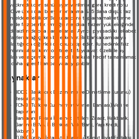
ihtiyackredisi.com simülasyon verilerine göre, kredi notu
1500 ve üzeri olan bireyler ortalama %1.5 daha düşük faiz
oranı elde edebiliyor. Bankalar para toplama maliyetlerine
göre de faiz belirler. Örneğin mevduat faizleri yükseldiğinde
kredi faizleri de ona paralel artar. Ayrıca piyasadaki rekabet
de faizleri aşağı çeken bir etkendir. Bir banka kampanya
başlattığında diğerleri de onu takip eder. Bu nedenle faiz
oranlarını sık sık kontrol etmekte fayda var. Özellikle ay
sonları veya çeyrek sonlarında bankalar hedef tamamlamak
için daha agresif kampanyalar yapabilir.
Kaynaklar
BDDK (Bankacılık Düzenleme ve Denetleme Kurumu)
Resmi Sitesi
TCMB (Türkiye Cumhuriyet Merkez Bankası) Veri ve
Raporları
Bankaların Resmi İnternet Siteleri (Ziraat, Halkbank,
Garanti BBVA, İş Bankası, VakıfBank, Yapı Kredi,
Akbank)
TÜİK (Türkiye İstatistik Kurumu) Konut Fiyat Endeksi