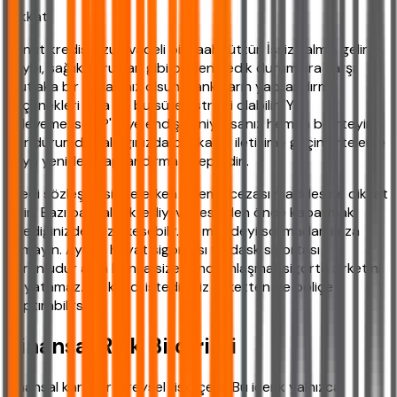
Dikkat!
Konut kredisi uzun vadeli bir taahhüttür. İşsiz kalma, gelir
kaybı, sağlık sorunları gibi beklenmedik durumlara karşı
mutlaka bir B planınız olsun. Bankaların yapılandırma
seçenekleri olsa da bu süreç stresli olabilir. 'Ya
ödeyemezsem?' diye endişeleniyorsanız hemen belirteyim:
Zor durumda kaldığınızda bankayla iletişime geçin erteleme
veya yeniden yapılandırma talep edin.
Kredi sözleşmesinde erken ödeme cezası maddesine dikkat
edin. Bazı bankalar krediyi vadesinden önce kapatmak
istediğinizde ceza kesebilir. Bu maddeyi sormadan imza
atmayın. Ayrıca hayat sigortası ve dask sigortası
zorunludur ama banka size kendi anlaşmalı sigorta şirketini
dayatamaz. Siz kendi istediğiniz şirketten de poliçe
yaptırabilirsiniz.
Finansal Risk Bildirimi
Finansal kararlar bireysel risk içerir. Bu içerik yalnızca