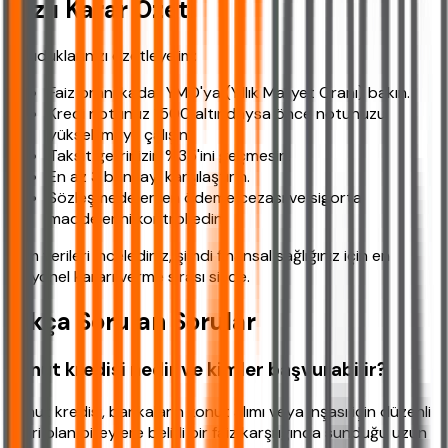
Hızlı Karar Özeti
Okuduklarınızı özetleyelim:
Faiz oranı kadar YMO'ya (Yıllık Maliyet Oranı) bakın.
Kredi notunuz 1500 altındaysa önce notunuzu
yükseltmeye çalışın.
Taksit gelirinizin %35'ini geçmesin.
En az 3 bankayı karşılaştırın.
Sözleşmede erken ödeme cezası ve sigorta
maddelerini kontrol edin.
Tüm verileri incelediniz, şimdi finansal sağlığınız için en
rasyonel kararı verme sırası sizde.
Sıkça Sorulan Sorular
Konut kredisi nedir ve kimler başvurabilir?
Konut kredisi, bankaların konut alımı veya inşası için düzenli
geliri olan bireylere belirli bir faiz karşılığında sunduğu uzun