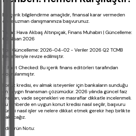
Bu içerik bilgilendirme amaçlıdır, finansal karar vermeden
önce uzman danışmanınıza başvurunuz.
Yazar: Hava Akbaş Altınpıçak, Finans Muhabiri | Güncelleme:
02 Nisan 2026
Son Güncelleme: 2026-04-02 - Veriler 2026 Q2 TCMB
hedefleriyle revize edilmiştir.
✔ Fact Checked: Bu içerik finans editörleri tarafından
doğrulanmıştır.
Konut kredisi, ev almak isteyenler için bankaların sunduğu
en yaygın finansman çözümüdür. 2026 yılında güncel faiz
oranları, vade seçenekleri ve masraflar dikkatle incelenmeli.
Bu rehberde en uygun konut kredisi nasıl seçilir, başvuru
süreci nasıl işler ve nelere dikkat etmek gerekir hep birlikte
bakacağız.
Editörün Notu: