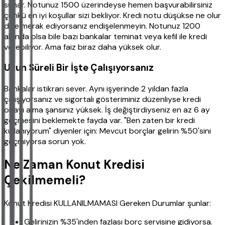
sunar. Notunuz 1500 üzerindeyse hemen başvurabilirsiniz
çünkü en iyi koşullar sizi bekliyor. Kredi notu düşükse ne olur
diye merak ediyorsanız endişelenmeyin. Notunuz 1200
altında olsa bile bazı bankalar teminat veya kefil ile kredi
verebiliyor. Ama faiz biraz daha yüksek olur.
Uzun Süreli Bir İşte Çalışıyorsanız
Bankalar istikrarı sever. Aynı işyerinde 2 yıldan fazla
çalışıyorsanız ve sigortalı gösteriminiz düzenliyse kredi
onayı alma şansınız yüksek. İş değiştirdiyseniz en az 6 ay
geçmesini beklemekte fayda var. "Ben zaten bir kredi
kullanıyorum" diyenler için: Mevcut borçlar gelirin %50'sini
geçmiyorsa sorun yok.
Ne Zaman Konut Kredisi
Çekilmemeli?
Konut Kredisi KULLANILMAMASI Gereken Durumlar şunlar:
Gelirinizin %35'inden fazlası borç servisine gidiyorsa.