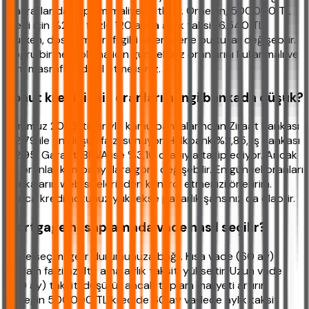
masraflar da toplam maliyeti etkiler. Örneğin, 500.000 TL
kredi için %2.79 faizle 120 ayda aylık taksit 6.540 TL
olurken, dosya masrafı gibi eklemelerle bu tutar değişebilir.
Doğru bir hesaplama için güncel faiz oranlarını kullanmalı ve
tüm masrafları dahil etmelisiniz.
Konut kredisi faiz oranları hangi bankada düşük?
Temmuz 2026 itibarıyla kamu bankalarından Ziraat Bankası
%2,79 ile en düşük faizi sunuyor. Halkbank %2,85, İş Bankası
%2,95, Garanti BBVA ise %3,10 oranıyla takip ediyor. Ancak
bu oranlar kampanyalara göre değişebilir. En güncel oranları
bankaların web sitelerinden kontrol etmenizi öneririm.
Ayrıca kredi notunuz yüksekse pazarlık şansınız da olabilir.
Mortgage hesaplamada vade nasıl seçilir?
Vade seçimi gelir durumunuza bağlı. Kısa vade (60 ay)
toplam faizi azaltır ama aylık taksiti yükseltir. Uzun vade
(120 ay) taksiti düşürür ancak toplam maliyeti artırır.
Örneğin 500.000 TL kredide 60 ay vadede aylık taksit