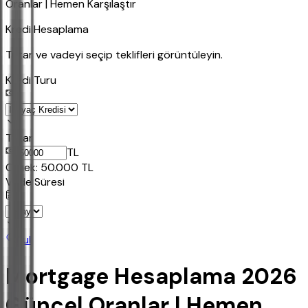
Oranlar | Hemen Karşılaştır
Kredi Hesaplama
Tutar ve vadeyi seçip teklifleri görüntüleyin.
Kredi Turu
Tutar
TL
Ornek:
50.000
TL
Vade Süresi
Bul
Mortgage Hesaplama 2026
Güncel Oranlar | Hemen