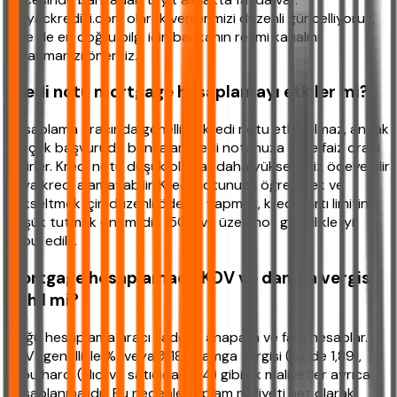
ihtiyackredisi.com olarak verilerimizi düzenli güncelliyoruz,
yine de en doğru bilgi için bankanın resmi kanalını
kullanmanızı öneririz.
Kredi notu mortgage hesaplamayı etkiler mi?
Hesaplama aracında genellikle kredi notu etkili olmaz, ancak
gerçek başvuruda bankalar kredi notunuza göre faiz oranı
belirler. Kredi notu düşük olanlar daha yüksek faiz ödeyebilir
veya kredi alamayabilir. Kredi notunuzu öğrenmek ve
yükseltmek için düzenli ödeme yapmak, kredi kartı limitini
düşük tutmak önemlidir. 1500 ve üzeri not genellikle iyi
kabul edilir.
Mortgage hesaplamada KDV ve damga vergisi
dahil mi?
Çoğu hesaplama aracı sadece anapara ve faizi hesaplar.
KDV (genellikle %1 veya %18), damga vergisi (binde 1,89),
tapu harcı (alıcı ve satıcıdan %4) gibi ek maliyetler ayrıca
hesaplanmalıdır. Bu nedenle toplam maliyeti net olarak