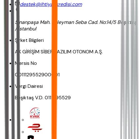
destek@ihtiyackredisi.com
Sinanpaşa Mah. Süleyman Seba Cad. No:14/5 Beşiktaş
/ İstanbul
Şirket Bilgileri
AK GİRİŞİM SİBER YAZILIM OTONOM A.Ş.
Mersis No
0011129552900001
Vergi Dairesi
Beşiktaş V.D. 0111295529