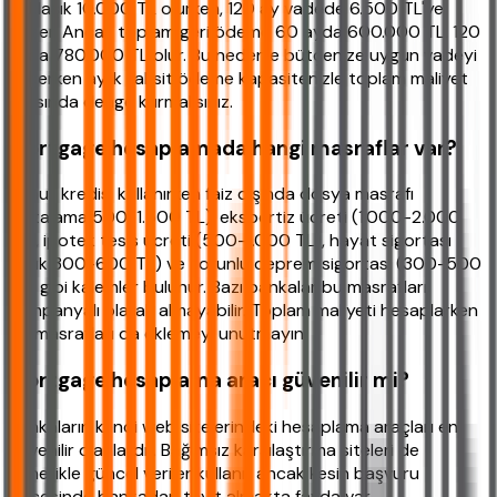
yaklaşık 10.000 TL olurken, 120 ay vadede 6.500 TL'ye
düşer. Ancak toplam geri ödeme 60 ayda 600.000 TL, 120
ayda 780.000 TL olur. Bu nedenle bütçenize uygun vadeyi
seçerken aylık taksit ödeme kapasitenizle toplam maliyet
arasında denge kurmalısınız.
Mortgage hesaplamada hangi masraflar var?
Konut kredisi kullanırken faiz dışında dosya masrafı
(ortalama 500-1.500 TL), ekspertiz ücreti (1.000-2.000
TL), ipotek tesis ücreti (500-1.000 TL), hayat sigortası
(yıllık 300-600 TL) ve zorunlu deprem sigortası (300-500
TL) gibi kalemler bulunur. Bazı bankalar bu masrafları
kampanyalı olarak almayabilir. Toplam maliyeti hesaplarken
bu masrafları da eklemeyi unutmayın.
Mortgage hesaplama aracı güvenilir mi?
Bankaların kendi web sitelerindeki hesaplama araçları en
güvenilir olanlardır. Bağımsız karşılaştırma siteleri de
genellikle güncel veriler kullanır ancak kesin başvuru
öncesinde bankadan teyit almakta fayda var.