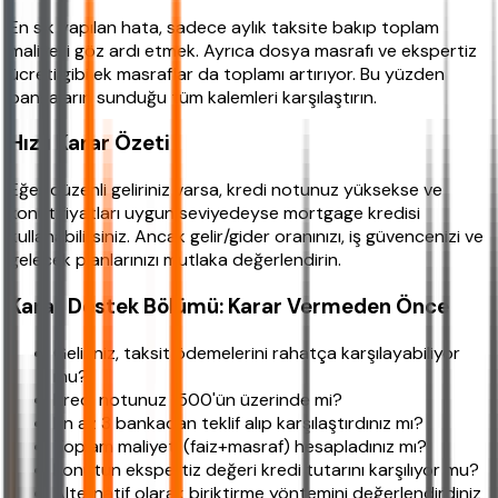
En sık yapılan hata, sadece aylık taksite bakıp toplam
maliyeti göz ardı etmek. Ayrıca dosya masrafı ve ekspertiz
ücreti gibi ek masraflar da toplamı artırıyor. Bu yüzden
bankaların sunduğu tüm kalemleri karşılaştırın.
Hızlı Karar Özeti
Eğer düzenli geliriniz varsa, kredi notunuz yüksekse ve
konut fiyatları uygun seviyedeyse mortgage kredisi
kullanabilirsiniz. Ancak gelir/gider oranınızı, iş güvencenizi ve
gelecek planlarınızı mutlaka değerlendirin.
Karar Destek Bölümü: Karar Vermeden Önce
Geliriniz, taksit ödemelerini rahatça karşılayabiliyor
mu?
Kredi notunuz 1500'ün üzerinde mi?
En az 3 bankadan teklif alıp karşılaştırdınız mı?
Toplam maliyeti (faiz+masraf) hesapladınız mı?
Konutun ekspertiz değeri kredi tutarını karşılıyor mu?
Alternatif olarak biriktirme yöntemini değerlendirdiniz