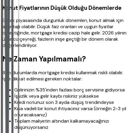
Konut Fiyatlarının Düşük Olduğu Dönemlerde
Emlak piyasasında durgunluk dönemleri, konut almak için
avantajlı olabilir. Düşük faiz oranları ve uygun fiyatlar
birleştiğinde, mortgage kredisi cazip hale gelir. 2026 yılının
üçüncü çeyreği, faizlerin inişe geçtiği bir dönem olarak
değerlendiriliyor.
Ne Zaman Yapılmamalı?
Bazı durumlarda mortgage kredisi kullanmak riskli olabilir.
İşte dikkat edilmesi gereken noktalar:
Gelirinizin %35'inden fazlası borç servisine gidiyorsa
İşsizlik veya gelir kaybı riskiniz yüksekse
Kredi notunuz son 3 ayda düşüş trendindeyse
Kısa vadeli bir konut ihtiyacınız varsa (örneğin 2-3 yıl
oturacaksanız)
Toplam maliyetin altından kalkamayacağınızı
düşünüyorsanız