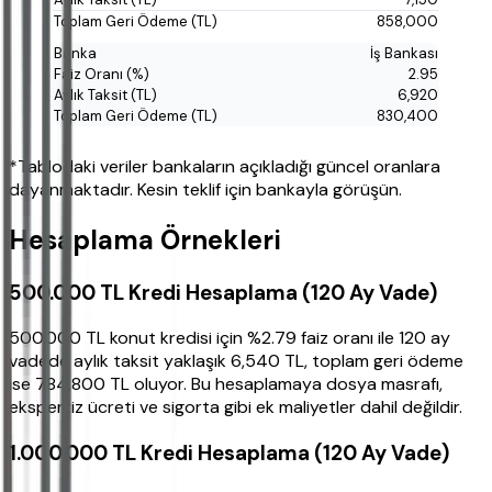
858,000
İş Bankası
2.95
6,920
830,400
*Tablodaki veriler bankaların açıkladığı güncel oranlara
dayanmaktadır. Kesin teklif için bankayla görüşün.
Hesaplama Örnekleri
500.000 TL Kredi Hesaplama (120 Ay Vade)
500.000 TL konut kredisi için %2.79 faiz oranı ile 120 ay
vadede aylık taksit yaklaşık 6,540 TL, toplam geri ödeme
ise 784,800 TL oluyor. Bu hesaplamaya dosya masrafı,
ekspertiz ücreti ve sigorta gibi ek maliyetler dahil değildir.
1.000.000 TL Kredi Hesaplama (120 Ay Vade)