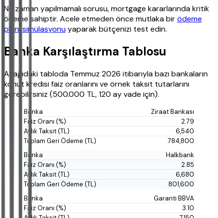
Ne zaman yapılmamalı sorusu, mortgage kararlarında kritik
öneme sahiptir. Acele etmeden önce mutlaka bir
ödeme
planı simülasyonu
yaparak bütçenizi test edin.
Banka Karşılaştırma Tablosu
Aşağıdaki tabloda Temmuz 2026 itibarıyla bazı bankaların
konut kredisi faiz oranlarını ve örnek taksit tutarlarını
görebilirsiniz (500.000 TL, 120 ay vade için).
Ziraat Bankası
2.79
6,540
784,800
Halkbank
2.85
6,680
801,600
Garanti BBVA
3.10
7,150