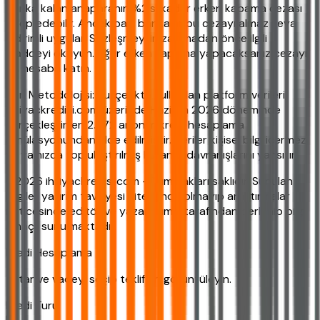
banka kalan anaparanın %2'si kadar erken kapama cezası
talep edebilir. Ancak bazı bankalar bu cezayı almaz veya
indirimli uygular. Sözleşmeyi imzalamadan önce ilgili
maddeyi okuyun. Eğer erken kapama yapacaksanız cezayı
da hesaba katın.
Veri Metodolojisi: Bu içerikte kullanılan platform verileri,
ihtiyackredisi.com üzerinde Haziran 2026 döneminde
gerçekleştirilen 2.872 anonim kredi hesaplama
simülasyonundan elde edilmiştir. Veriler kişisel bilgi içermez
ve yalnızca toplulaştırılmış kullanıcı davranışlarını yansıtır.
©2026 ihtiyackredisi.com - Tüm hakları saklıdır. Sunulan
bilgiler yatırım tavsiyesi niteliğinde olmayıp araştırmalar
neticesinde editör ve yazarlarımız tarafından derlenip bilgi
amaçlı sunulmaktadır.
Kredi Hesaplama
Tutar ve vadeyi seçip teklifleri görüntüleyin.
Kredi Turu