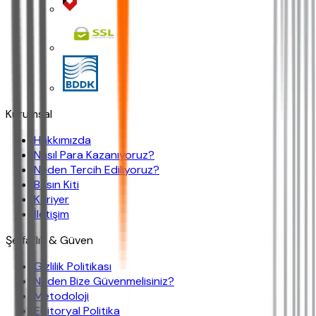
Kurumsal
Hakkımızda
Nasıl Para Kazanıyoruz?
Neden Tercih Ediliyoruz?
Basın Kiti
Kariyer
İletişim
Şeffaflık & Güven
Gizlilik Politikası
Neden Bize Güvenmelisiniz?
Metodoloji
Editoryal Politika