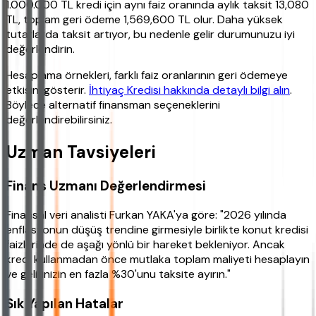
1.000.000 TL kredi için aynı faiz oranında aylık taksit 13,080
TL, toplam geri ödeme 1,569,600 TL olur. Daha yüksek
tutarlarda taksit artıyor, bu nedenle gelir durumunuzu iyi
değerlendirin.
Hesaplama örnekleri, farklı faiz oranlarının geri ödemeye
etkisini gösterir.
İhtiyaç Kredisi hakkında detaylı bilgi alın
.
Böylece alternatif finansman seçeneklerini
değerlendirebilirsiniz.
Uzman Tavsiyeleri
Finans Uzmanı Değerlendirmesi
Finansal veri analisti Furkan YAKA'ya göre: "2026 yılında
enflasyonun düşüş trendine girmesiyle birlikte konut kredisi
faizlerinde de aşağı yönlü bir hareket bekleniyor. Ancak
kredi kullanmadan önce mutlaka toplam maliyeti hesaplayın
ve gelirinizin en fazla %30'unu taksite ayırın."
Sık Yapılan Hatalar