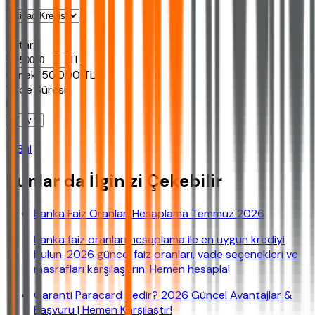
Tutar
TL
Ornek:
50.000
TL
Vade Süresi
Bul
Bunlar da İlginizi Çekebilir
Banka Faiz Oranları Hesaplama Temmuz 2026
Banka faiz oranları hesaplama ile en uygun krediyi
bulun. 2026 güncel faiz oranları, vade seçenekleri ve
masrafları karşılaştırın. Hemen hesapla!
Garanti Paracard Nedir? 2026 Güncel Avantajlar &
Başvuru | Hemen Karşılaştır!