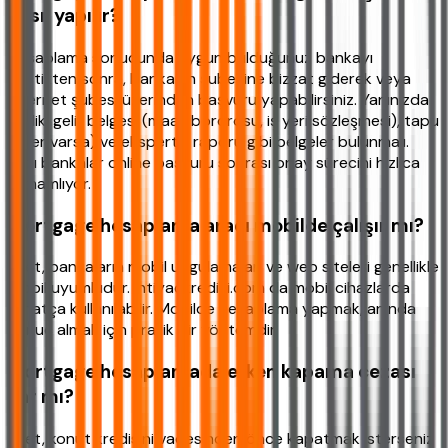
nasıl yapılır?
Hesaplama sonucunda uygun bulduğunuz bankayı
seçtikten sonra, bankanın şubesine bizzat giderek veya
internet şubesi üzerinden başvuru yapabilirsiniz. Yanınızda
kimlik, gelir belgesi (maaş bordrosu, iş yeri sözleşmesi), tapu
(eğer varsa) ve ekspertiz raporu gibi belgeler bulunmalı.
Bazı bankalar online başvuru sonrası onay sürecini hızlıca
tamamlıyor.
Mortgage hesaplama aracı mobilde çalışır mı?
Evet, bankaların mobil uygulamaları ve web siteleri genellikle
mobil uyumludur. ihtiyackredisi.com da mobil cihazlarda
rahatça kullanılabilir. Mobilde hesaplama yapmak, anında
sonuç almak için pratik bir yöntemdir.
Mortgage hesaplamada erken kapama cezası
var mı?
Evet, konut kredisini vadesinden önce kapatmak isterseniz