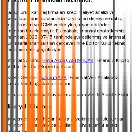
Finansal ürün karşılaştırmaları, kredi maliyet analizi ve
tüketici borçlanması alanında 10 yıl üzeri deneyime sahip,
banka ürünleri ve TCMB verileriyle çalışan editörler
tarafından hazırlanmıştır. Bu makale, finansal analistlerimiz
tarafından 2026-07-15 tarihinde güncellenmiş ve finansal
okuryazarlık standartları çerçevesinde Editör Kurul teknik
incelemesinden geçirilmiştir.
Editoryal Sorumlu:
Hava Akbaş ALTINPIÇAK
| Finans & Kripto
Muhabiri | Editör | Röportaj Yazarı
Gözden Geçiren:
Furkan YAKA
| Finansal Veri Analisti &
Finansal Veri Doğrulama Uzmanı
Metodoloji inceleme: ihtiyackredisi.com Veri & Analitik Ekibi
Editoryal Güvence
ihtiyackredisi.com, hiçbir banka veya finans kuruluşundan
yönlendirici ücret almadan, kullanıcı lehine şeffaf analiz
sunmayı taahhüt eder.