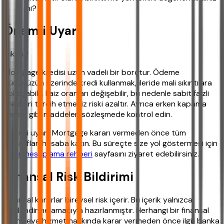
mi?
Önemli Uyarı
Dikkat!
Mortgage kredisi uzun vadeli bir borçtur. Ödeme
gücünüzün üzerinde kredi kullanmak, ileride mali sıkıntılara
yol açabilir. Faiz oranları değişebilir, bu nedenle sabit faizli
kredileri tercih etmeniz riski azaltır. Ayrıca erken kapama
cezası gibi maddeleri sözleşmede kontrol edin.
Önemli uyarı: Mortgage kararı vermeden önce tüm
masrafları hesaba katın. Bu süreçte size yol göstermesi için
yakın hesaplama rehberi
sayfasını ziyaret edebilirsiniz.
Finansal Risk Bildirimi
Finansal kararlar bireysel risk içerir. Bu içerik yalnızca
bilgilendirme amacıyla hazırlanmıştır. Herhangi bir finansal
ürün veya hizmet hakkında karar vermeden önce ilgili banka