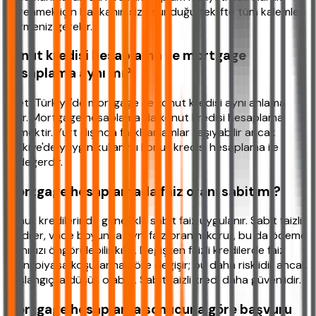
öğrenmek için bankanın size sunduğu teklifte tüm kalemleri
görmeniz gerekir.
Konut kredisi hesaplama ile mortgage
hesaplama aynı mı?
Evet, Türkiye'de mortgage ve konut kredisi aynı anlama
gelir. Mortgage hesaplama da konut kredisi hesaplama
demektir. Yurt dışında farklı anlamlar taşıyabilir ancak
Türkiye'de yaygın kullanımı konut kredisi hesaplama ile
eşdeğerdir.
Mortgage hesaplamada faiz oranı sabit mi?
Konut kredilerinde genellikle sabit faiz uygulanır. Sabit faizli
krediler, vade boyunca aynı faiz oranını korur, bu da ödeme
planınızı öngörülebilir kılar. Değişken faizli kredilerde faiz
oranı piyasa koşullarına göre değişir; bu daha risklidir ancak
başlangıçta düşük olabilir. Sabit faizli kredi daha güvenlidir.
Mortgage hesaplama sonucuna göre başvuru