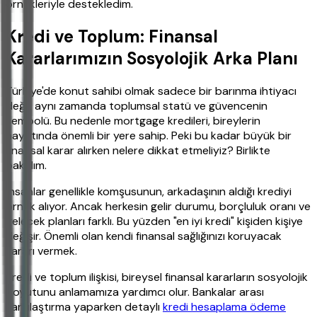
örnekleriyle destekledim.
Kredi ve Toplum: Finansal
Kararlarımızın Sosyolojik Arka Planı
Türkiye'de konut sahibi olmak sadece bir barınma ihtiyacı
değil, aynı zamanda toplumsal statü ve güvencenin
sembolü. Bu nedenle mortgage kredileri, bireylerin
hayatında önemli bir yere sahip. Peki bu kadar büyük bir
finansal karar alırken nelere dikkat etmeliyiz? Birlikte
bakalım.
İnsanlar genellikle komşusunun, arkadaşının aldığı krediyi
örnek alıyor. Ancak herkesin gelir durumu, borçluluk oranı ve
gelecek planları farklı. Bu yüzden "en iyi kredi" kişiden kişiye
değişir. Önemli olan kendi finansal sağlığınızı koruyacak
kararı vermek.
Kredi ve toplum ilişkisi, bireysel finansal kararların sosyolojik
boyutunu anlamamıza yardımcı olur. Bankalar arası
karşılaştırma yaparken detaylı
kredi hesaplama ödeme