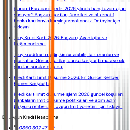
Garanti Paracard nedir, 2026 yılında hangi avantajları
sunuyor? Başvuru şartları, ücretleri ve alternatif
banka kartlarıyla karşılaştırmalı analiz. Detaylar için
tıklayın!
Troy Kredi Kartı 2026: Başvuru, Avantajlar ve
Değerlendirme!
Troy kredi kartı nedir, kimler alabilir, faiz oranları ve
masraflar. Güncel şartlar, banka karşılaştırması ve sık
sorulan sorular burada.
Kredi Kartı Limit Düşürme 2026: En Güncel Rehber
Hemen Karşılaştır
Kredi kartı limit düşürme işlemi 2026 güncel koşulları,
bankaların limit düşürme politikaları ve adım adım
başvuru rehberi. En uygun limit yönetimi için tıklayın!
En Uygun Kredi Hesaplama
0850 302 47 90