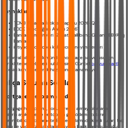
Kaynaklar
TCMB "Finansal İstikrar Raporu 2026-Q3"
BDDK "Kredi Eğilim Anketi 2026"
Banka resmi siteleri (Ziraat, Halkbank, Garanti BBVA, İş
Bankası)
ihtiyackredisi.com kullanıcı deneyimi verileri
Editoryal bilgiler bölümünde, mortgage başvurusu için
gerekli temel belgeleri bulabilirsiniz. Güncel
başvuru şartları
listesini kontrol ederek hazırlığınızı tamamlayın.
Sıkça Sorulan Sorular
Mortgage hesaplama nedir?
Mortgage hesaplama, konut kredisi almayı planlayan
kişilerin aylık ödeme ve toplam geri ödeme tutarını
öğrenebileceği bir araçtır. Bu hesaplamada kredi tutarı, faiz
oranı ve vade süresi kullanılır. Ayrıca bankaların sunduğu