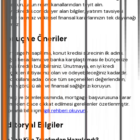
veya kuruluşun resmi kanallarından teyit alın.
ihtiyackredisi.com'da yer alan bilgiler, yatırım tavsiyesi
niteliği taşımaz ve kişisel finansal kararlarınızın tek dayanağı
olamaz.
Sonuç ve Öneriler
Mortgage hesaplama, konut kredisi sürecinin ilk adımı.
Doğru hesaplama ve banka karşılaştırması ile bütçenize
uygun krediyi bulabilirsiniz. Unutmayın, en iyi kredi
gerçekten ihtiyacınız olan ve ödeyebileceğiniz kadardır.
Kredi kullanmadan önce tüm seçenekleri değerlendirin,
uzman görüşü alın ve finansal sağlığınızı koruyun.
Sonuç ve öneriler kısmında, mortgage başvurusuna karar
vermeden önce dikkat edilmesi gerekenler özetlenmiştir.
Kapsamlı bilgi için
ilgili rehberi okuyun
.
Editoryal Bilgiler
Bu Yazı Kim Tarafından Hazırlandı?