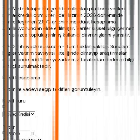
Veri Metodolojisi: Bu içerikte kullanılan platform verileri,
ihtiyackredisi.com üzerinde Haziran 2026 döneminde
gerçekleştirilen 2.872 anonim mevduat hesaplama
simülasyonundan elde edilmiştir. Veriler kişisel bilgi içermez
ve yalnızca toplulaştırılmış kullanıcı davranışlarını yansıtır.
©2026 ihtiyackredisi.com - Tüm hakları saklıdır. Sunulan
bilgiler yatırım tavsiyesi niteliğinde olmayıp araştırmalar
neticesinde editör ve yazarlarımız tarafından derlenip bilgi
amaçlı sunulmaktadır.
Kredi Hesaplama
Tutar ve vadeyi seçip teklifleri görüntüleyin.
Kredi Turu
Tutar
TL