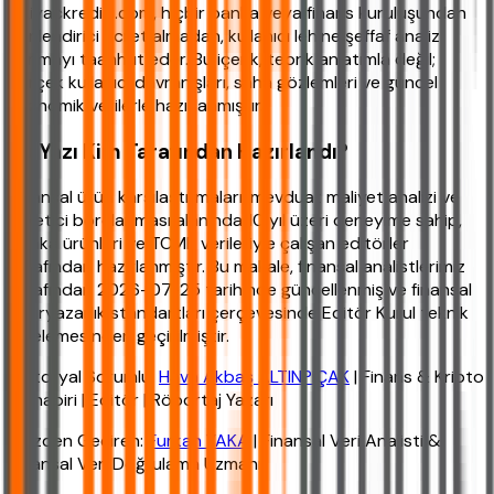
ihtiyackredisi.com, hiçbir banka veya finans kuruluşundan
yönlendirici ücret almadan, kullanıcı lehine şeffaf analiz
sunmayı taahhüt eder. Bu içerik, teorik anlatımla değil;
gerçek kullanıcı davranışları, saha gözlemleri ve güncel
ekonomik verilerle hazırlanmıştır.
Bu Yazı Kim Tarafından Hazırlandı?
Finansal ürün karşılaştırmaları, mevduat maliyet analizi ve
tüketici borçlanması alanında 10 yıl üzeri deneyime sahip,
banka ürünleri ve TCMB verileriyle çalışan editörler
tarafından hazırlanmıştır. Bu makale, finansal analistlerimiz
tarafından 2026-07-25 tarihinde güncellenmiş ve finansal
okuryazarlık standartları çerçevesinde Editör Kurul teknik
incelemesinden geçirilmiştir.
Editoryal Sorumlu:
Hava Akbaş ALTINPIÇAK
| Finans & Kripto
Muhabiri | Editör | Röportaj Yazarı
Gözden Geçiren:
Furkan YAKA
| Finansal Veri Analisti &
Finansal Veri Doğrulama Uzmanı