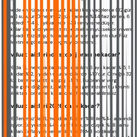
Genelde en yüksek mevduat faizleri kısa vadelerde (32 gün
- 3 ay) sunulur. Örneğin 32 gün vadede %44 faiz alırken, 6
ay vadede %40, 1 yıl vadede %38 seviyesine düşer.
Bankalar kısa vadeye müşteri çekmek için yüksek oran verir.
Uzun vade faizi düşüktür ama uzun süre garanti olur. Faiz
beklentinize göre vade seçimi yapmalısınız.
Mevduat faizlerinde stopaj oranı ne kadar?
2026’da TL mevduatta stopaj oranları: 6 aya kadar %15, 1
yıla kadar %12, 1 yıldan uzun vadelerde %10’dur. Örneğin 32
günlük bir mevduatta stopaj %15’tir. Bu oranlar vergi
dilimine göre değişmez, sabittir. Faiz gelirinizden bu kesinti
yapıldıktan sonra net kazancınızı hesaplayabilirsiniz.
Mevduat faizleri 2026’da ne kadar?
2026 Temmuz’da TL mevduat faizleri %38 ile %44 arasında
değişiyor. En yüksek %44 Aktif Bank, en düşük %38 kamu
bankaları. Enflasyon beklentileri ve TCMB politikaları