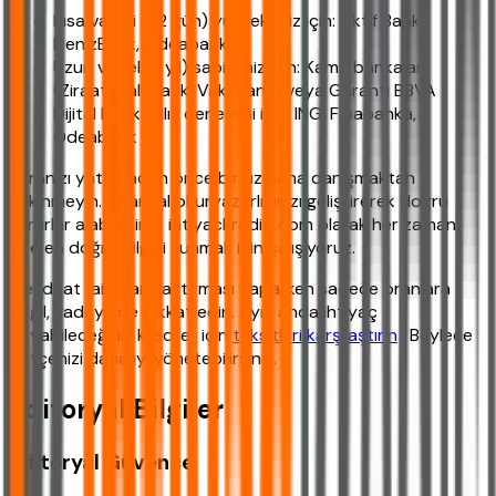
Kısa vadeli (32 gün) yüksek faiz için: Aktif Bank,
DenizBank, Odeabank
Uzun vadeli (1 yıl) sabit faiz için: Kamu bankaları
(Ziraat, Halkbank, VakıfBank) veya Garanti BBVA
Dijital bankacılık deneyimi için: ING, Fibabanka,
Odeabank
Paranızı yatırmadan önce bir uzmana danışmaktan
çekinmeyin. Finansal okuryazarlığınızı geliştirerek doğru
kararlar alabilirsiniz. ihtiyackredisi.com olarak her zaman
size en doğru bilgiyi sunmak için çalışıyoruz.
Mevduat faizi karşılaştırması yaparken sadece oranlara
değil, vadeye de dikkat edin. Aynı anda ihtiyaç
duyabileceğiniz krediler için
taksitleri karşılaştırın
. Böylece
bütçenizi daha iyi yönetebilirsiniz.
Editoryal Bilgiler
Editoryal Güvence