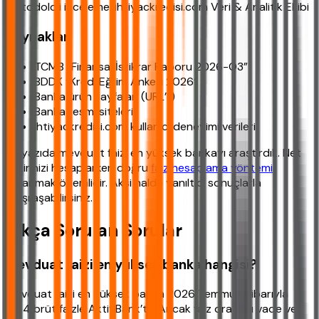
Metodoloji inceleme: ihtiyackredisi.com Veri & Analitik Ekibi
Kaynaklar
TCMB “Finansal İstikrar Raporu 2026-Q3”
BDDK “Kredi Eğilim Anketi 2026”
Banka ürün sayfaları (URL’li)
Banka resmi siteleri
ihtiyackredisi.com kullanıcı deneyimi verileri
Bu yazıda mevduat faizi en yüksek bankayı araştırdık. Net
getirinizi hesaplarken doğru
faiz hesaplama yöntemi
kullanmak önemlidir. Aksi halde yanıltıcı sonuçlarla
karşılaşabilirsiniz.
Sıkça Sorulan Sorular
Mevduat faizi en yüksek banka hangisi?
Mevduat faizi en yüksek banka 2026 Temmuz itibarıyla
%44 brüt faizle Aktif Bank’tır. Ancak faiz oranları vade ve