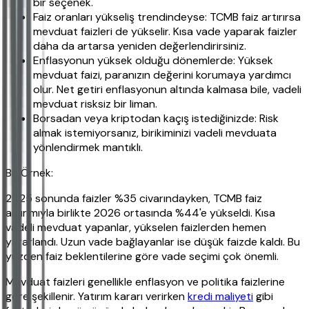
bir seçenek.
Faiz oranları yükseliş trendindeyse: TCMB faiz artırırsa
mevduat faizleri de yükselir. Kısa vade yaparak faizler
daha da artarsa yeniden değerlendirirsiniz.
Enflasyonun yüksek olduğu dönemlerde: Yüksek
mevduat faizi, paranızın değerini korumaya yardımcı
olur. Net getiri enflasyonun altında kalmasa bile, vadeli
mevduat risksiz bir liman.
Borsadan veya kriptodan kaçış istediğinizde: Risk
almak istemiyorsanız, birikiminizi vadeli mevduata
yönlendirmek mantıklı.
Bir Örnek:
2025 sonunda faizler %35 civarındayken, TCMB faiz
artırımıyla birlikte 2026 ortasında %44'e yükseldi. Kısa
vadeli mevduat yapanlar, yükselen faizlerden hemen
yararlandı. Uzun vade bağlayanlar ise düşük faizde kaldı. Bu
yüzden faiz beklentilerine göre vade seçimi çok önemli.
Mevduat faizleri genellikle enflasyon ve politika faizlerine
göre şekillenir. Yatırım kararı verirken
kredi maliyeti
gibi