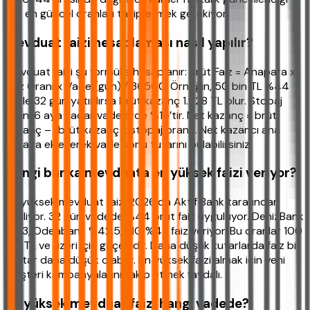
için en güncel oranları takip etmek gerekiyor.
Mevduat faizi hesaplaması nasıl yapılır?
Mevduat faizi şu formülle hesaplanır: Brüt Faiz = Anapara x
Faiz Oranı x Vade (gün) / 36500. Örneğin, 50 bin TL %44
faizle 32 gün yatırılırsa brüt kazanç 1.928 TL olur. Stopaj
oranı 6 aya kadar vadelerde %15’tir. Net kazanç = brüt
kazanç – (brüt kazanç x stopaj oranı). Net kazancı ana
paraya ekleyerek vade sonu tutarını bulabilirsiniz.
Hangi banka mevduata en yüksek faizi veriyor?
En yüksek mevduat faizi 2026’da Aktif Bank tarafından
veriliyor. 32 gün vadede %44 brüt faiz uyguluyor. DenizBank
%43, Odeabank %42,5, ING %42 faiz veriyor. Bu oranlar 100
bin TL ve üzeri için geçerlidir. Daha düşük tutarlarda faiz bir
miktar daha düşük olabilir. En yüksek faizi almak için yeni
müşteri kampanyalarını takip etmek faydalı.
En yüksek mevduat faizi hangi vadede?