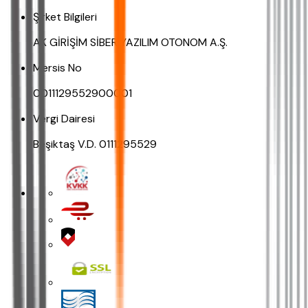
Şirket Bilgileri
AK GİRİŞİM SİBER YAZILIM OTONOM A.Ş.
Mersis No
0011129552900001
Vergi Dairesi
Beşiktaş V.D. 0111295529