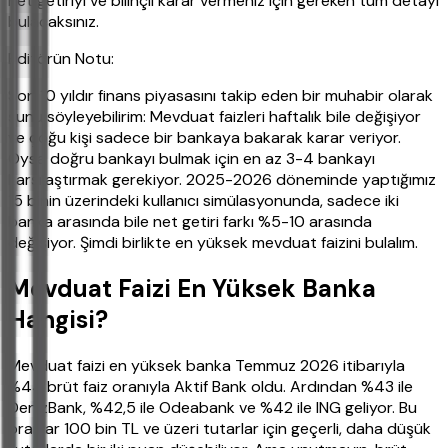
net getiriyi ve bilinçli karar vermeniz için gereken tüm detayı
bulacaksınız.
Editörün Notu:
Son 10 yıldır finans piyasasını takip eden bir muhabir olarak
şunu söyleyebilirim: Mevduat faizleri haftalık bile değişiyor
ve çoğu kişi sadece bir bankaya bakarak karar veriyor.
Oysa doğru bankayı bulmak için en az 3-4 bankayı
karşılaştırmak gerekiyor. 2025-2026 döneminde yaptığımız
15 binin üzerindeki kullanıcı simülasyonunda, sadece iki
banka arasında bile net getiri farkı %5-10 arasında
değişiyor. Şimdi birlikte en yüksek mevduat faizini bulalım.
Mevduat Faizi En Yüksek Banka
Hangisi?
Mevduat faizi en yüksek banka Temmuz 2026 itibarıyla
%44 brüt faiz oranıyla Aktif Bank oldu. Ardından %43 ile
DenizBank, %42,5 ile Odeabank ve %42 ile ING geliyor. Bu
oranlar 100 bin TL ve üzeri tutarlar için geçerli, daha düşük