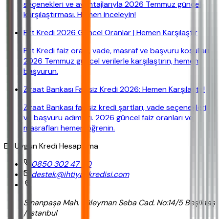
seçenekleri ve avantajlarıyla 2026 Temmuz güncel
karşılaştırması. Hemen inceleyin!
Ptt Kredi 2026 Güncel Oranlar | Hemen Karşılaştır
Ptt Kredi faiz oranı, vade, masraf ve başvuru koşulları.
2026 Temmuz güncel verilerle karşılaştırın, hemen
başvurun.
Ziraat Bankası Faizsiz Kredi 2026: Hemen Karşılaştır!
Ziraat Bankası faizsiz kredi şartları, vade seçenekleri
ve başvuru adımları. 2026 güncel faiz oranları ve
masrafları hemen öğrenin.
En Uygun Kredi Hesaplama
0850 302 47 90
destek@ihtiyackredisi.com
Sinanpaşa Mah. Süleyman Seba Cad. No:14/5 Beşiktaş
/ İstanbul