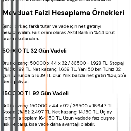
Mevduat Faizi Hesaplama Örnekleri
Şimdi birkaç farklı tutar ve vade için net getiriyi
hesaplayalım. Faiz oranı olarak Aktif Bank'ın %44 brüt
oranını kullanalım.
50.000 TL 32 Gün Vadeli
Brüt kazanç: 50.000 x 44 x 32 / 36500 = 1.928 TL. Stopaj
(%15): 289 TL. Net kazanç: 1.639 TL. Yani 50 bin TL'niz 32
gün sonunda 51.639 TL olur. Yıllık bazda net getiri %36,55'e
denk geliyor.
150.000 TL 92 Gün Vadeli
Brüt kazanç: 150.000 x 44 x 92 / 36500 = 16.647 TL.
Stopaj (%15): 2.497 TL. Net kazanç: 14.150 TL. Üç ay
sonunda toplam 164.150 TL. Uzun vadede faiz düşme
riskine karşı, kısa vade daha avantajlı olabilir.