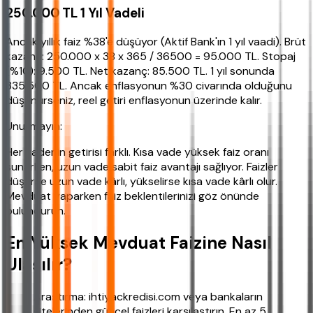
250.000 TL 1 Yıl Vadeli
Ancak yıllık faiz %38'e düşüyor (Aktif Bank'ın 1 yıl vaadi). Brüt
kazanç: 250.000 x 38 x 365 / 36500 = 95.000 TL. Stopaj
(%10): 9.500 TL. Net kazanç: 85.500 TL. 1 yıl sonunda
335.500 TL. Ancak enflasyonun %30 civarında olduğunu
düşünürseniz, reel getiri enflasyonun üzerinde kalır.
Unutmayın:
Her vadenin getirisi farklı. Kısa vade yüksek faiz oranı
sunarken, uzun vade sabit faiz avantajı sağlıyor. Faizler
düşerse uzun vade kârlı, yükselirse kısa vade kârlı olur.
Mevduat yaparken faiz beklentilerinizi göz önünde
bulundurun.
En Yüksek Mevduat Faizine Nasıl
Ulaşılır?
Araştırma: ihtiyackredisi.com veya bankaların
sitelerinden güncel faizleri karşılaştırın. En az 5