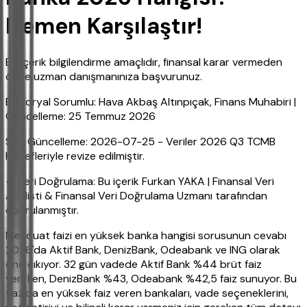
Hemen Karşılaştır!
Bu içerik bilgilendirme amaçlıdır, finansal karar vermeden
önce uzman danışmanınıza başvurunuz.
Editoryal Sorumlu: Hava Akbaş Altınpıçak, Finans Muhabiri |
Güncelleme: 25 Temmuz 2026
Son Güncelleme: 2026-07-25 - Veriler 2026 Q3 TCMB
hedefleriyle revize edilmiştir.
✔ Veri Doğrulama: Bu içerik Furkan YAKA | Finansal Veri
Analisti & Finansal Veri Doğrulama Uzmanı tarafından
doğrulanmıştır.
Mevduat faizi en yüksek banka hangisi sorusunun cevabı
2026'da Aktif Bank, DenizBank, Odeabank ve ING olarak
öne çıkıyor. 32 gün vadede Aktif Bank %44 brüt faiz
verirken, DenizBank %43, Odeabank %42,5 faiz sunuyor. Bu
yazıda en yüksek faiz veren bankaları, vade seçeneklerini,