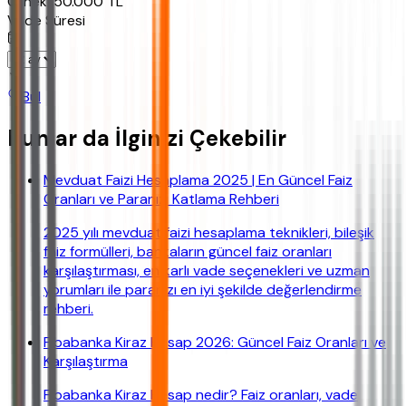
Ornek:
50.000
TL
Vade Süresi
Bul
Bunlar da İlginizi Çekebilir
Mevduat Faizi Hesaplama 2025 | En Güncel Faiz
Oranları ve Paranızı Katlama Rehberi
2025 yılı mevduat faizi hesaplama teknikleri, bileşik
faiz formülleri, bankaların güncel faiz oranları
karşılaştırması, en karlı vade seçenekleri ve uzman
yorumları ile paranızı en iyi şekilde değerlendirme
rehberi.
Fibabanka Kiraz Hesap 2026: Güncel Faiz Oranları ve
Karşılaştırma
Fibabanka Kiraz Hesap nedir? Faiz oranları, vade