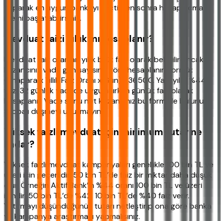
yaparak en uygun bankayı seçtikten sonra hesap açma
işlemi başlatabilirsiniz.
Mevduat faizi yıllık mı hesaplanır?
Mevduat faiz oranları yıllık brüt faiz olarak belirtilir ancak
kazancınız vade gün sayısına göre hesaplanır. Formül:
(Anapara x Yıllık Faiz Oranı x Gün) / 36500. Yani yıllık %44
faiz, 32 günlük vadede uygulanırken günlük faiz olarak
hesaplanır. Vade sonu net kazancınız bu formülle bulunur.
Stopajı düşmeyi unutmayın.
Yüksek faizli mevduat için minimum tutar ne
kadar?
Yüksek faizli mevduat kampanyaları genellikle 100 bin TL ve
üzeri için geçerlidir. 50 bin TL’de faiz bir miktar daha düşük
olur. Örneğin Aktif Bank’ın %44 oranı 100 bin TL ve üzeri
içindir. 50 bin TL’de %42, 10 bin TL’de %40 faiz verir.
Yatırmayı düşündüğünüz tutarı netleştirip ona göre banka
ve kampanya araştırması yapmalısınız.