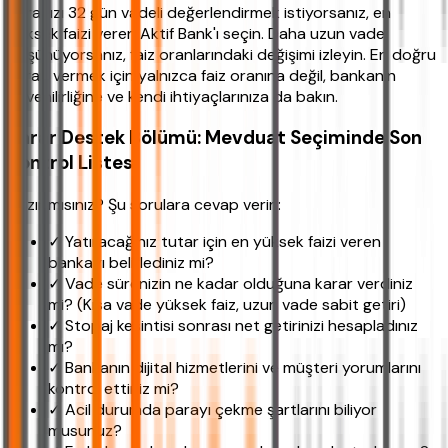
Paranızı 32 gün vadeli değerlendirmek istiyorsanız, en
yüksek faizi veren Aktif Bank'ı seçin. Daha uzun vade
düşünüyorsanız, faiz oranlarındaki değişimi izleyin. En doğru
kararı vermek için yalnızca faiz oranına değil, bankanın
güvenilirliğine ve kendi ihtiyaçlarınıza da bakın.
Karar Destek Bölümü: Mevduat Seçiminde Son
Kontrol Listesi
Hazır mısınız? Şu sorulara cevap verin:
✓ Yatıracağınız tutar için en yüksek faizi veren
bankayı belirlediniz mi?
✓ Vade sürenizin ne kadar olduğuna karar verdiniz
mi? (Kısa vade yüksek faiz, uzun vade sabit getiri)
✓ Stopaj kesintisi sonrası net getirinizi hesapladınız
mı?
✓ Bankanın dijital hizmetlerini ve müşteri yorumlarını
kontrol ettiniz mi?
✓ Acil durumda parayı çekme şartlarını biliyor
musunuz?