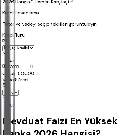
2026 Hangisi? Hemen Karşılaştır!
Kredi Hesaplama
Tutar ve vadeyi seçip teklifleri görüntüleyin.
Kredi Turu
Tutar
TL
Ornek:
50.000
TL
Vade Süresi
Bul
Mevduat Faizi En Yüksek
Banka 2026 Hangisi?