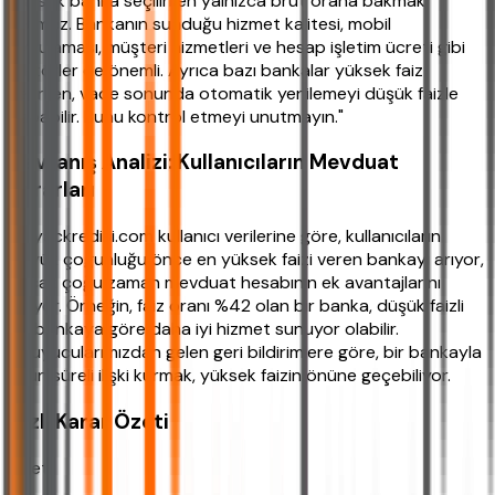
yüksek banka seçilirken yalnızca brüt orana bakmak
yetmez. Bankanın sunduğu hizmet kalitesi, mobil
uygulaması, müşteri hizmetleri ve hesap işletim ücreti gibi
faktörler de önemli. Ayrıca bazı bankalar yüksek faiz
verirken, vade sonunda otomatik yenilemeyi düşük faizle
yapabilir. Bunu kontrol etmeyi unutmayın."
Davranış Analizi: Kullanıcıların Mevduat
Kararları
ihtiyackredisi.com kullanıcı verilerine göre, kullanıcıların
büyük çoğunluğu önce en yüksek faizi veren bankayı arıyor,
ancak çoğu zaman mevduat hesabının ek avantajlarını
atlıyor. Örneğin, faiz oranı %42 olan bir banka, düşük faizli
bir bankaya göre daha iyi hizmet sunuyor olabilir.
Okuyucularımızdan gelen geri bildirimlere göre, bir bankayla
uzun süreli ilişki kurmak, yüksek faizin önüne geçebiliyor.
Hızlı Karar Özeti
Özet: