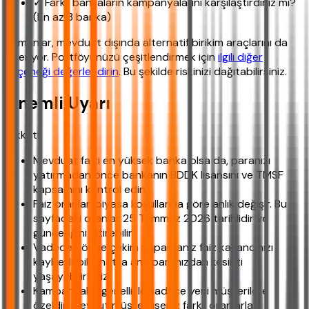
✓ Farklı bankaların kampanyalarını karşılaştırdınız mı?
(En az 3 banka)
Uzmanlar, mevduat dışında alternatif birikim araçlarını da
öneriyor. Portföyünüzü çeşitlendirmek için
ilgili diğer
seçeneği değerlendirin
. Bu şekilde riskinizi dağıtabilirsiniz.
Önemli Uyarı
Dikkat!
Mevduat faizi en yüksek banka olsa da, paranızı
yatırmadan önce bankanın BDDK lisansını ve TMSF
kapsamını kontrol edin.
Faiz oranları piyasa koşullarına göre anlık değişir. Bu
sayfadaki oranlar 25 Temmuz 2026 tarihlidir ve
güncelliğini yitirebilir.
Vadeden önce çekim yaparsanız faiz kazancınızı
kaybedebilir, hatta ana paranızdan kesinti
yaşayabilirsiniz.
Kampanyalar genellikle sadece yeni müşterilere
özeldir. Mevcut müşteri iseniz farklı oranlarla