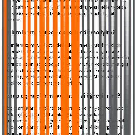
belirleyici. Özel bankalar genelde kamu bankalarından 2-4
puan daha yüksek veriyor. Faizlerin düşmesi bekleniyorsa
kısa vade, yükselmesi bekleniyorsa uzun vade tercih
edilebilir.
Birikimlerimi nerede değerlendirmeliyim?
Birikimlerinizi mevduatta değerlendirmek düşük riskli bir
seçenektir. Mevduat faizi en yüksek banka seçimi size
maksimum getiriyi sağlar. Ancak uzun vadede enflasyonun
üzerinde getiri istiyorsanız altın, döviz, fon veya borsa gibi
araçları da değerlendirebilirsiniz. Mevduat, kısa-orta
vadede güvenli liman olarak düşünülebilir. Alternatiflere
yönelirken risk toleransınızı belirleyin.
Hesap açmadan mevduat faizi öğrenilir mi?
Evet, bankaların internet sitelerinde ve ihtiyackredisi.com
gibi karşılaştırma platformlarında faiz oranlarını
görebilirsiniz. Hesap açmanıza gerek yok. Bankalar genelde
güncel oranlarını şeffaf şekilde yayınlar. Mobil uygulamalar
üzerinden de faizleri görüntüleyebilirsiniz. Karşılaştırma