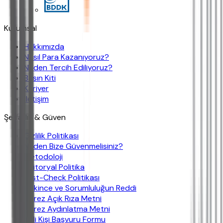
Kurumsal
Hakkımızda
Nasıl Para Kazanıyoruz?
Neden Tercih Ediliyoruz?
Basın Kiti
Kariyer
İletişim
Şeffaflık & Güven
Gizlilik Politikası
Neden Bize Güvenmelisiniz?
Metodoloji
Editoryal Politika
Fast-Check Politikası
Çekince ve Sorumluluğun Reddi
Çerez Açık Rıza Metni
Çerez Aydınlatma Metni
İlgili Kişi Başvuru Formu