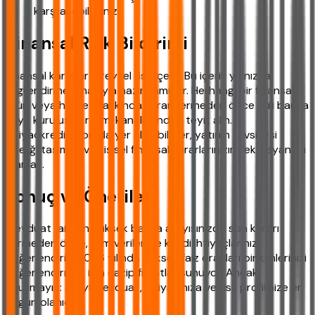
karşılaşabilirsiniz.
Finansal Risk Bildirimi
Finansal kararlar bireysel risk içerir. Bu içerik yalnızca
bilgilendirme amacıyla hazırlanmıştır. Herhangi bir finansal
ürün veya hizmet hakkında karar vermeden önce ilgili banka
veya kuruluşun resmi kanallarından teyit alın.
ihtiyackredisi.com'da yer alan bilgiler, yatırım tavsiyesi
niteliği taşımaz ve kişisel finansal kararlarınızın tek dayanağı
olamaz.
Sonuç ve Öneriler
Mevduat faizi en yüksek banka arayışınızda son kararı
vermeden önce, tüm verileri ve kendi ihtiyaçlarınızı
değerlendirin. 2026 yılında yüksek faiz oranları birikimlerinizi
değerlendirmek için cazip fırsatlar sunuyor. Ancak
unutmayın: en iyi mevduat, ihtiyacınıza ve risk profilinize en
uygun olanıdır.