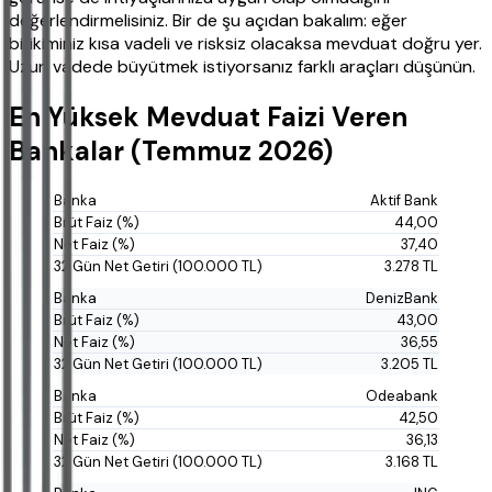
değerlendirmelisiniz. Bir de şu açıdan bakalım: eğer
birikiminiz kısa vadeli ve risksiz olacaksa mevduat doğru yer.
Uzun vadede büyütmek istiyorsanız farklı araçları düşünün.
En Yüksek Mevduat Faizi Veren
Bankalar (Temmuz 2026)
Aktif Bank
44,00
37,40
3.278 TL
DenizBank
43,00
36,55
3.205 TL
Odeabank
42,50
36,13
3.168 TL