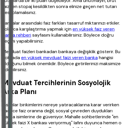
tutarlarda bir iki puan düşebiliyor. Ama unutmayın, brüt
faizden stopaj kesildikten sonra elinize geçen net tutarı
hesaplamalısınız.
Bankalar arasındaki faiz farkları tasarruf miktarınızı etkiler.
Kolayca karşılaştırma yapmak için
en yüksek faiz veren
banka rehberi
sayfasını kullanabilirsiniz. Böylece doğru
seçimi yapabilirsiniz.
Mevduat faizleri bankadan bankaya değişiklik gösterir. Bu
noktada
en yüksek mevduat faizi veren banka
hangisi
olduğunu bilmek önemlidir. Böylece getirilerinizi maksimize
edebilirsiniz.
Mevduat Tercihlerinin Sosyolojik
Arka Planı
İnsanlar birikimlerini nereye yatıracaklarına karar verirken
sadece faiz oranına değil, sosyal çevreden duydukları
banka isimlerine de güveniyor. Mahalle sohbetlerinde "en
yüksek faizi X bankası veriyormuş" lafını duyunca hemen o