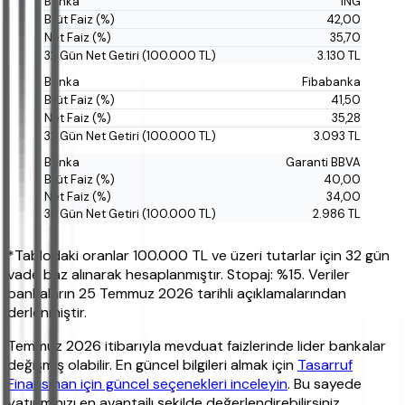
ING
42,00
35,70
3.130 TL
Fibabanka
41,50
35,28
3.093 TL
Garanti BBVA
40,00
34,00
2.986 TL
*Tablodaki oranlar 100.000 TL ve üzeri tutarlar için 32 gün
vade baz alınarak hesaplanmıştır. Stopaj: %15. Veriler
bankaların 25 Temmuz 2026 tarihli açıklamalarından
derlenmiştir.
Temmuz 2026 itibarıyla mevduat faizlerinde lider bankalar
değişmiş olabilir. En güncel bilgileri almak için
Tasarruf
Finansman için güncel seçenekleri inceleyin
. Bu sayede
yatırımınızı en avantajlı şekilde değerlendirebilirsiniz.