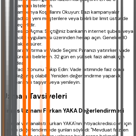
bankayı listeleyin.
Kampanya Koşullarını Okuyun: Bazı kampanyalar
sadece yeni müşterilere veya belirli bir limit üstünde
geçerlidir.
Hesap Açma: Seçtiğiniz bankanın internet şubesi veya
mobil uygulaması üzerinden hesap açın. Genelde 10
dakika sürer.
Para Yatırma ve Vade Seçimi: Paranızı yatırırken vade
süresini belirleyin. 32 gün en yüksek faizi almak için
ideal.
Vade Sonunu Takip Edin: Vade bitiminde faiz oranı
değişmiş olabilir. Yeniden değerlendirme yaparak
paranızı taşıyın veya yenileyin.
Uzman Tavsiyeleri
Finans Uzmanı Furkan YAKA Değerlendirmesi
Finansal veri analisti Furkan YAKA'nın ihtiyackredisi.com için
yaptığı değerlendirmede şunları söyledi: "Mevduat faizi en