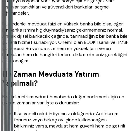
bankaya koşanlar var. Oysa sosyolojik bir gerçek var:
İnsanlar tanıdıkları ve güvendikleri bankaları seçme
eğilimindeler.
Bu nedenle, mevduat faizi en yüksek banka bile olsa, eğer
bir banka ismini hiç duymadıysanız çekinmemeniz normal.
Ancak dijital bankacılık çağında, tanımadığınız bir banka bile
güvenli hizmet sunabiliyor. Önemli olan BDDK lisansı ve TMSF
güvencesi. Bu yazıda size hem en yüksek faizi veren
bankaları hem de hangi kriterlere dikkat etmeniz gerektiğini
anlatacağım.
Ne Zaman Mevduata Yatırım
Yapılmalı?
Birikimlerinizi mevduat hesabında değerlendirmeniz için en
uygun zamanlar var. İşte o durumlar:
Kısa vadeli nakit ihtiyacınız olduğunda: Acil durum
fonunuz veya birkaç ay içinde kullanacağınız
birikiminiz varsa, mevduat hem güvenli hem de getirili