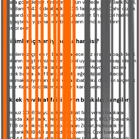
tutara göre değişir. Örneğin 32 gün vadede Aktif Bank %44,
DenizBank %43, Odeabank %42,5 faiz sunuyor. Daha düşük
tutarlarda oranlar bir miktar düşebiliyor. En güncel haliyle
karşılaştırma yapmak için bankaların kendi sayfalarını
kontrol edin.
Birikimler için en iyi banka hangisi?
Birikimleriniz için en iyi banka sadece faiz oranına bağlı değil.
Bankanın müşteri hizmetleri, mobil uygulaması, hesap işletim
ücreti ve kampanya şartları da önemli. Mevduat faizi en
yüksek banka Aktif Bank olsa da, eğer dijital bankacılık
kullanmak istiyorsanız ING veya Fibabanka daha iyi seçenek
olabilir. Kendi önceliklerinize göre karar verin.
Yüksek mevduat faizi veren bankalar hangileri?
Temmuz 2026’da yüksek mevduat faizi veren bankalar
arasında Aktif Bank, DenizBank, Odeabank, ING, Fibabanka
ve TEB öne çıkıyor. Kamu bankaları Ziraat, Halkbank ve
VakıfBank %38-40 arasında faiz veriyor. Özel bankalar
%40-44 arasında değişiyor. Faizler haftalık güncellendiği