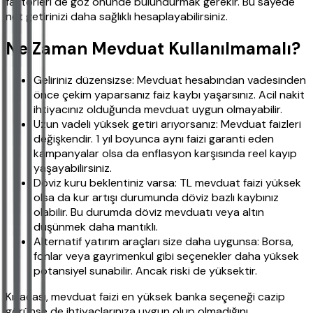
faktörleri de göz önünde bulundurmak gerekir. Bu sayede
net getirinizi daha sağlıklı hesaplayabilirsiniz.
Ne Zaman Mevduat Kullanılmamalı?
Geliriniz düzensizse: Mevduat hesabından vadesinden
önce çekim yaparsanız faiz kaybı yaşarsınız. Acil nakit
ihtiyacınız olduğunda mevduat uygun olmayabilir.
Uzun vadeli yüksek getiri arıyorsanız: Mevduat faizleri
değişkendir. 1 yıl boyunca aynı faizi garanti eden
kampanyalar olsa da enflasyon karşısında reel kayıp
yaşayabilirsiniz.
Döviz kuru beklentiniz varsa: TL mevduat faizi yüksek
olsa da kur artışı durumunda döviz bazlı kaybınız
olabilir. Bu durumda döviz mevduatı veya altın
düşünmek daha mantıklı.
Alternatif yatırım araçları size daha uygunsa: Borsa,
fonlar veya gayrimenkul gibi seçenekler daha yüksek
potansiyel sunabilir. Ancak riski de yüksektir.
Kısacası, mevduat faizi en yüksek banka seçeneği cazip
görünse de ihtiyaçlarınıza uygun olup olmadığını