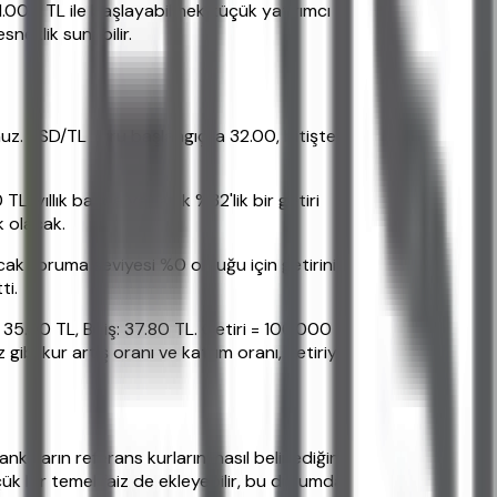
1.000 TL ile başlayabilmek küçük yatırımcı
sneklik sunabilir.
uz. USD/TL kuru başlangıçta 32.00, bitişte
, yıllık bazda yaklaşık %32'lik bir getiri
k olacak.
cak koruma seviyesi %0 olduğu için getiriniz
ti.
35.00 TL, Bitiş: 37.80 TL. Getiri = 100.000 x
bi kur artış oranı ve katılım oranı, getiriyi
aların referans kurlarını nasıl belirlediğini
çük bir temel faiz de ekleyebilir, bu durumda