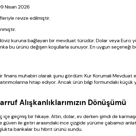
 09 Nisan 2026
iyle revize edilmiştir.
nmıştır.
i döviz kuruna bağlayan bir mevduat türüdür. Dolar veya Euro yük
banka bu ürünü değişen koşullarla sunuyor. En uygun seçeneği bu
bir finans muhabiri olarak şunu gördüm: Kur Korumalı Mevduat 
ırımcılarına hitap ediyor. Ancak ürün bilgi formundaki küçük ya
arruf Alışkanlıklarımızın Dönüşümü
ç içe geçmiş bir hikaye. Altın, dolar, ev derken şimdi de karma
 güven ile getiri arasındaki ince çizgide yürüme çabamızı anla
oşlukta bankalar bu hibrit ürünü sundu.