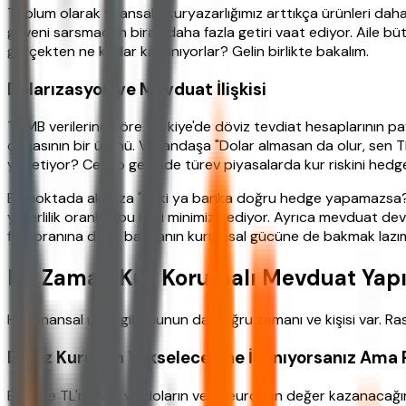
Toplum olarak finansal okuryazarlığımız arttıkça ürünleri d
güveni sarsmadan biraz daha fazla getiri vaat ediyor. Aile bütç
gerçekten ne kadar kazanıyorlar? Gelin birlikte bakalım.
Dolarızasyon ve Mevduat İlişkisi
TCMB verilerine göre Türkiye'de döviz tevdiat hesaplarının pa
çabasının bir ürünü. Vatandaşa "Dolar almasan da olur, sen TL'
yönetiyor? Cevap genelde türev piyasalarda kur riskini hedge e
Bu noktada aklınıza "Peki ya banka doğru hedge yapamazsa?"
yeterlilik oranları bu riski minimize ediyor. Ayrıca mevduat d
faiz oranına değil, bankanın kurumsal gücüne de bakmak lazı
Ne Zaman Kur Korumalı Mevduat Yapı
Her finansal ürün gibi bunun da doğru zamanı ve kişisi var. Rast
Döviz Kurunun Yükseleceğine İnanıyorsanız Ama 
Elinizde TL'niz var ve doların veya euronun değer kazanacağın