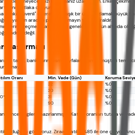
ar bekleyemeyeceğinizi biliyorsanız uzak durun. Erken çekimler
artlarını mutlaka okuyun.
a banka güvenli" diyerek karmaşık bir ürüne atlamak büyük hata
ğınız yatırım aracına para yatırmayın temel kuraldır.
tımın yerine geçmez. Katılım oranı genelde %100'ün altında oldu
oğru adres değil.
şılaştırması
rı. Bu tablo, bankaların resmi sayfalarından ve müşteri temsilcile
i unutmayın.
tılım Oranı
Min. Vade (Gün)
Koruma Seviy
32
%0
30
%0
0*
31
%0
90
%0
n güncel bilgilerle hazırlanmıştır. Katılım oranları tutara ve va
kritik olduğunu görüyoruz. Ziraat Katılım %85 ile öne çıkıyor.