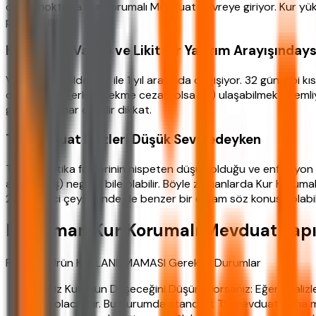
da bu noktada Kur Korumalı Mevduat devreye giriyor. Kur yüksel
poliçesi gibi.
Kısa-Orta Vadeli ve Likit Bir Yatırım Arayışınday
Vadeler genelde 1 ay ile 1 yıl arasında değişiyor. 32 gün gibi 
durumunda (erken çekme cezası olsa da) ulaşabilmek önemli
getiriniz buhar olabilir dikkat.
TL Mevduat Faizleri Düşük Seviyedeyken
TCMB politika faizlerinin nispeten düşük olduğu ve enflasyon
arındırılmış) negatif bile olabilir. Böyle zamanlarda Kur Korum
2026 ikinci çeyreğinde de benzer bir ortam söz konusu olabili
Ne Zaman Kur Korumalı Mevduat Yap
Finansal Ürün KULLANILMAMASI Gereken Durumlar
Döviz Kurunun Düşeceğini Düşünüyorsanız: Eğer analizle
sıfır olacaktır. Bu durumda standart TL mevduat daha man