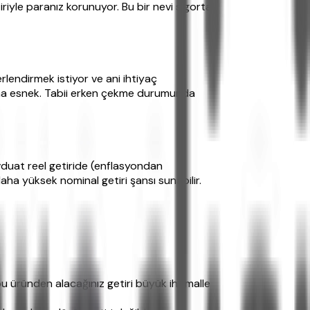
riyle paranız korunuyor. Bu bir nevi sigorta
rlendirmek istiyor ve ani ihtiyaç
aha esnek. Tabii erken çekme durumunda
vduat reel getiride (enflasyondan
aha yüksek nominal getiri şansı sunabilir.
 üründen alacağınız getiri büyük ihtimalle