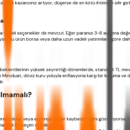
irse kazancınız artıyor, düşerse de en kötü ihtimalle sıfır geti
sanız
kısa vadeli seçenekler de mevcut. Eğer paranızı 3-6 aylığına değe
yse, bu ürün borsa veya daha uzun vadeli yatırımlara göre d
 beklentilerinin yüksek seyrettiği dönemlerde, standart TL me
alı Mevduat, döviz kuru yoluyla enflasyona karşı bir koruma ve d
r.
ılmamalı?
riniz dolar veya euronun değer kaybedeceğini gösteriyorsa, bu
tıklı bir seçim olabilir.