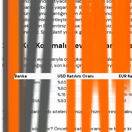
Paranıza Anında İhtiyacınız Olabilirse: Vade sonuna kad
anapara kaybı bile yaşanabilir. Bankaların erken çekim ş
Ürünün Çalışma Mantığını Tam Anlamadıysanız: "Nasıl ols
kur gibi terimleri netleştirmeden imza atmayın. Anlamadı
Yüksek Getiri Beklentiniz Varsa: Bu ürün, döviz alım-sa
kazanırsınız. Spekülatif yüksek getiriler arıyorsanız bu d
2026 Kur Korumalı Mevduat Banka Kar
İşte 2026 Nisan ayı itibarıyla öne çıkan bazı bankaların koşulla
Koşullar hızla değişebilir, son karar için bankayla teyit etmey
Banka
USD Katılım Oranı
EUR Ka
Ziraat Katılım
%85
%82
VakıfBank
%80
%78
İş Bankası
%78-82*
%76-8
Garanti BBVA
%83
%81
*Tablo, bankaların web siteleri ve müşteri hizmetlerinden alına
Ayı verileri.
Tablo bize ne söylüyor? Öncelikle katılım oranının ne kadar 