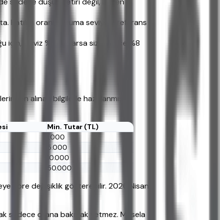
de sadece düşük getiri değil, bazen
. Katılım oranı, koruma seviyesi, referans
ğu için, döviz %10 artarsa siz sadece %8
rinden alınan bilgilerle hazırlanmıştır.
esi
Min. Tutar (TL)
1.000
5.000
10.000
50.000
deye göre değişiklik gösterebilir. 2026 Nisan
 Ancak sadece orana bakmak yetmez. Mesela