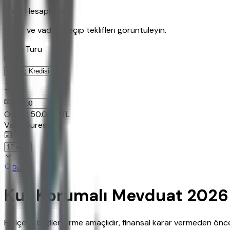
Kredi Hesaplama
Tutar ve vadeyi seçip teklifleri görüntüleyin.
Kredi Turu
Tutar
TL
Ornek:
50.000
TL
Vade Süresi
Bul
Kur Korumalı Mevduat 2026 
Bu içerik bilgilendirme amaçlıdır, finansal karar vermeden ö