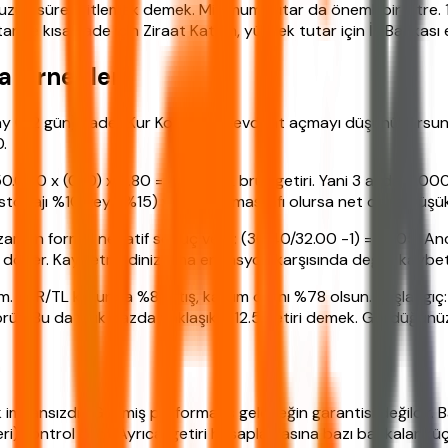
un süre kilitlemek demek. Minimum tutar da önemli bir filtre. 
r ve kısa vade için Ziraat Katılım, yüksek tutar için İş Bankası e
a Örnekleri
3 ay (92 gün) vadeli Kur Korumalı Mevduat açmayı düşünüyorsun
0.
.000 x (0.10) x 0.80 = 4.000 TL brüt getiri. Yani 3 ayda 4.000 TL
liri stopajı %10 veya %15) ve banka masrafı olursa net daha düşü
zaman formül negatif sonuç verir: (30.40/32.00 -1) = -0.05. An
ize döner. Kaybetmediniz ama enflasyon karşısında değer kaybet
m. EUR/TL kurunda %8 artış, katılım oranı %78 olsun. Başlangıç: 
üt. Bu da yıllık bazda yaklaşık %12.5 getiri demek. Gördüğünüz gi
mkansızdır. Geçmiş performans geleceğin garantisi değildir. Bank
eri) kontrol edin. Ayrıca, getiri hesaplamasına bazı bankalar kü