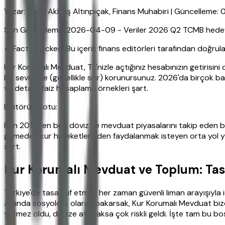
Yazar: Hava Akbaş Altınpıçak, Finans Muhabiri | Güncelleme:
Son Güncelleme: 2026-04-09 - Veriler 2026 Q2 TCMB hedefler
✔ Fact Checked: Bu içerik finans editörleri tarafından doğrula
Kur Korumalı Mevduat, TL'nizle açtığınız hesabınızın getirisin
bir seviyede (genellikle sıfır) korunursunuz. 2026'da birçok 
ve detaylı faiz hesaplama örnekleri şart.
Editörün Notu:
Ben 2015'ten beri döviz ve mevduat piyasalarını takip eden 
girmeden kur hareketlerinden faydalanmak isteyen orta yol yat
şart.
Kur Korumalı Mevduat ve Toplum: Tas
Türkiye'de tasarruf etmek her zaman güvenli liman arayışıyla i
Aslında sosyolojik olarak bakarsak, Kur Korumalı Mevduat bize
yetmez oldu, dövize atılmaksa çok riskli geldi. İşte tam bu b