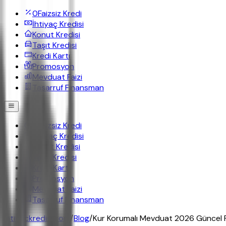
0
Faizsiz Kredi
İhtiyaç Kredisi
Konut Kredisi
Taşıt Kredisi
Kredi Kartı
Promosyon
Mevduat Faizi
Tasarruf Finansman
0
Faizsiz Kredi
İhtiyaç Kredisi
Konut Kredisi
Taşıt Kredisi
Kredi Kartı
Promosyon
Mevduat Faizi
Tasarruf Finansman
ihtiyackredisi.com
/
Blog
/
Kur Korumalı Mevduat 2026 Güncel Re