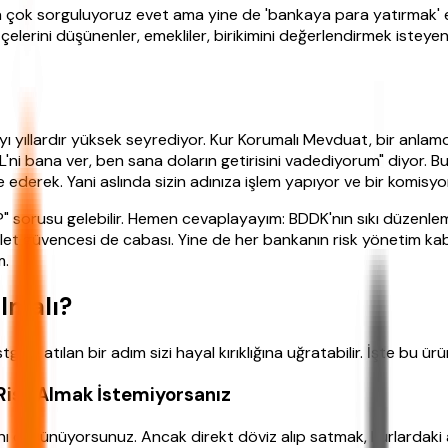
aha çok sorguluyoruz evet ama yine de 'bankaya para yatırmak
elerini düşünenler, emekliler, birikimini değerlendirmek isteyen
yı yıllardır yüksek seyrediyor. Kur Korumalı Mevduat, bir anlam
ni bana ver, ben sana doların getirisini vadediyorum" diyor. Bur
derek. Yani aslında sizin adınıza işlem yapıyor ve bir komisyon
 sorusu gelebilir. Hemen cevaplayayım: BDDK'nın sıkı düzenle
evlet güvencesi de cabası. Yine de her bankanın risk yönetim kab
m.
lmalı?
gele atılan bir adım sizi hayal kırıklığına uğratabilir. İşte bu ür
Risk Almak İstemiyorsanız
ı düşünüyorsunuz. Ancak direkt döviz alıp satmak, kurlardaki a