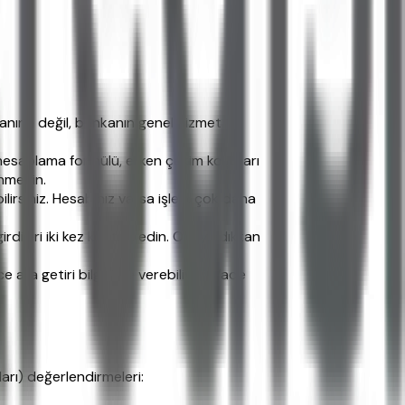
ranına değil, bankanın genel hizmet
hesaplama formülü, erken çekim koşulları
inmeyin.
bilirsiniz. Hesabınız varsa işlem çok daha
rdileri iki kez kontrol edin. Onayladıktan
ra getiri bilgisi de verebiliyor. Vade
arı) değerlendirmeleri: