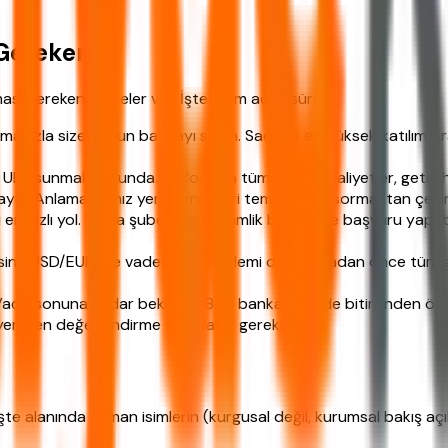
Gerekenler
ı gereken belgeler var. İşte adım adım süreç:
ırmanızla size uygun bankayı seçin. Sadece en yüksek katılım o
UBF sunmak zorunda. Bu formda tüm riskler, maliyetler, getiri 
yın. Anlamadığınız yerleri müşteri temsilcisine sormaktan çek
 en hızlı yol. Ya da şubeye gidip kimlik belgenizle başvuru yapa
nsini (USD/EUR) ve vadeyi seçin. İşlemi onaylamadan önce tüm gi
de sonuna kadar bekleyin. Bazı bankalar vade bitiminden önce a
, yeniden değerlendirme yapmanız gerekir.
te alanında uzman isimlerin (kurgusal değil, kurumsal bakış açıl