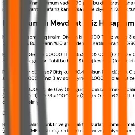
Garanti BBVA'nın minimum vadesi 90 gün, bu da parayı daha uz
için büyük avantaj. Kafanız karıştıysa şöyle diyeyim: Küçük tuta
Kur Korumalı Mevduat Faiz Hesaplam
Konuşmayı somutlaştıralım. Diyelim ki 50.000 TL'niz var ve 
35.20 olsun. Bu, doların %10 artışı demek. Katılım oranınız %8
Hesaplama: Getiri = 50.000 TL x (35.20 / 32.00 - 1) x 0.80 = 50
oranına denk geliyor. Tabii bu brüt. Stopaj kesintisi (faiz ge
Peki ya dolar düşerse? Bitiş kuru 30.40 olsun (%5 düşüş). O 
sıfır olur. 50.000 TL'niz 3 ay sonra yine 50.000 TL olarak s
Şimdi de 100.000 TL ile 6 ay (184 gün) vadeli bir örnek yapalı
(37.80/35.00 -1) x 0.78 = 100.000 x (0.08) x 0.78 = 6.240 TL br
doğrudan belirliyor.
Önemli Uyarı:
Bu hesaplamalar teoriktir ve gelecekteki kurları tahmin etmek i
(genellikle TCMB döviz alış-satış ortalaması veya piyasa veril