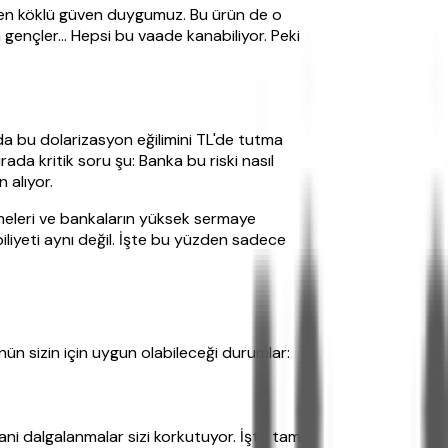
' en köklü güven duygumuz. Bu ürün de o
 gençler... Hepsi bu vaade kanabiliyor. Peki
da bu dolarizasyon eğilimini TL'de tutma
ada kritik soru şu: Banka bu riski nasıl
 alıyor.
meleri ve bankaların yüksek sermaye
iliyeti aynı değil. İşte bu yüzden sadece
ünün sizin için uygun olabileceği durumlar:
ni dalgalanmalar sizi korkutuyor. İşte tam