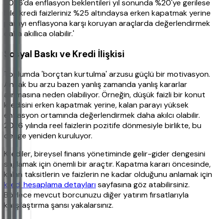
2026'da enflasyon beklentileri yıl sonunda %20'ye gerilese
bile, kredi faizleriniz %25 altındaysa erken kapatmak yerine
parayı enflasyona karşı koruyan araçlarda değerlendirmek
daha akıllıca olabilir.'
Sosyal Baskı ve Kredi İlişkisi
Toplumda 'borçtan kurtulma' arzusu güçlü bir motivasyon.
Ancak bu arzu bazen yanlış zamanda yanlış kararlar
alınmasına neden olabiliyor. Örneğin, düşük faizli bir konut
kredisini erken kapatmak yerine, kalan parayı yüksek
enflasyon ortamında değerlendirmek daha akılcı olabilir.
2026 yılında reel faizlerin pozitife dönmesiyle birlikte, bu
denge yeniden kuruluyor.
Krediler, bireysel finans yönetiminde gelir-gider dengesini
sağlamak için önemli bir araçtır. Kapatma kararı öncesinde,
kalan taksitlerin ve faizlerin ne kadar olduğunu anlamak için
kredi hesaplama detayları
sayfasına göz atabilirsiniz.
Böylece mevcut borcunuzu diğer yatırım fırsatlarıyla
karşılaştırma şansı yakalarsınız.