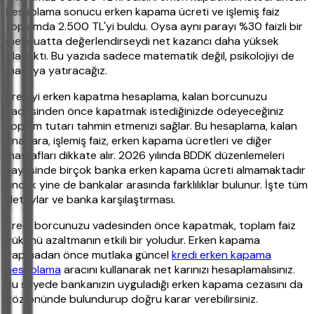
hesaplama sonucu erken kapama ücreti ve işlemiş faiz
toplamda 2.500 TL'yi buldu. Oysa aynı parayı %30 faizli bir
mevduatta değerlendirseydi net kazancı daha yüksek
olacaktı. Bu yazıda sadece matematik değil, psikolojiyi de
masaya yatıracağız.
Krediyi erken kapatma hesaplama, kalan borcunuzu
vadesinden önce kapatmak istediğinizde ödeyeceğiniz
toplam tutarı tahmin etmenizi sağlar. Bu hesaplama, kalan
anapara, işlemiş faiz, erken kapama ücretleri ve diğer
masrafları dikkate alır. 2026 yılında BDDK düzenlemeleri
sayesinde birçok banka erken kapama ücreti almamaktadır
ancak yine de bankalar arasında farklılıklar bulunur. İşte tüm
detaylar ve banka karşılaştırması.
Kredi borcunuzu vadesinden önce kapatmak, toplam faiz
yükünü azaltmanın etkili bir yoludur. Erken kapama
yapmadan önce mutlaka güncel
kredi erken kapama
hesaplama
aracını kullanarak net karınızı hesaplamalısınız.
Bu sayede bankanızın uyguladığı erken kapama cezasını da
göz önünde bulundurup doğru karar verebilirsiniz.