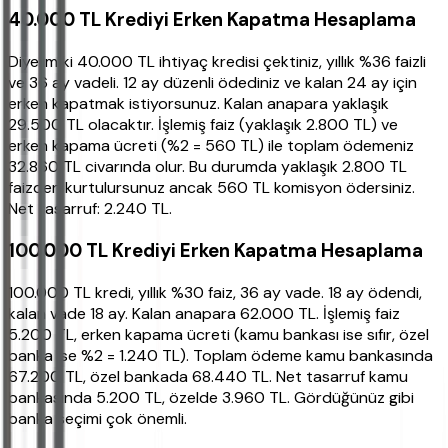
40.000 TL Krediyi Erken Kapatma Hesaplama
Diyelim ki 40.000 TL ihtiyaç kredisi çektiniz, yıllık %36 faizli
ve 36 ay vadeli. 12 ay düzenli ödediniz ve kalan 24 ay için
erken kapatmak istiyorsunuz. Kalan anapara yaklaşık
29.500 TL olacaktır. İşlemiş faiz (yaklaşık 2.800 TL) ve
erken kapama ücreti (%2 = 560 TL) ile toplam ödemeniz
32.860 TL civarında olur. Bu durumda yaklaşık 2.800 TL
faizden kurtulursunuz ancak 560 TL komisyon ödersiniz.
Net tasarruf: 2.240 TL.
100.000 TL Krediyi Erken Kapatma Hesaplama
100.000 TL kredi, yıllık %30 faiz, 36 ay vade. 18 ay ödendi,
kalan vade 18 ay. Kalan anapara 62.000 TL. İşlemiş faiz
5.200 TL, erken kapama ücreti (kamu bankası ise sıfır, özel
banka ise %2 = 1.240 TL). Toplam ödeme kamu bankasında
67.200 TL, özel bankada 68.440 TL. Net tasarruf kamu
bankasında 5.200 TL, özelde 3.960 TL. Gördüğünüz gibi
banka seçimi çok önemli.