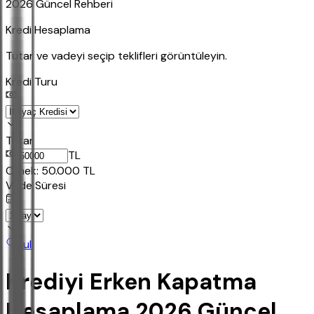
2026 Güncel Rehberi
Kredi Hesaplama
Tutar ve vadeyi seçip teklifleri görüntüleyin.
Kredi Turu
Tutar
TL
Ornek:
50.000
TL
Vade Süresi
Bul
Krediyi Erken Kapatma
Hesaplama 2026 Güncel