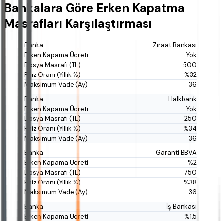
Bankalara Göre Erken Kapatma
Masrafları Karşılaştırması
Ziraat Bankası
Yok
500
%32
36
Halkbank
Yok
250
%34
36
Garanti BBVA
%2
750
%38
36
İş Bankası
%1,5