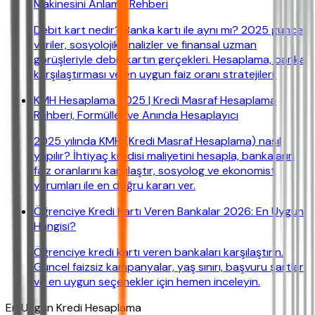
Makinesini Anlama Rehberi
Debit kart nedir? Banka kartı ile aynı mı? 2025 güncel
veriler, sosyolojik analizler ve finansal uzman
görüşleriyle debit kartın gerçekleri. Hesaplama, banka
karşılaştırması ve en uygun faiz oranı stratejileri.
KMH Hesaplama 2025 | Kredi Masraf Hesaplama
Rehberi, Formüller ve Anında Hesaplayıcı
2025 yılında KMH (Kredi Masraf Hesaplama) nasıl
yapılır? İhtiyaç kredisi maliyetini hesapla, bankaların
faiz oranlarını karşılaştır, sosyolog ve ekonomist
yorumları ile en doğru kararı ver.
Öğrenciye Kredi Kartı Veren Bankalar 2026: En Uygun
Hangisi?
Öğrenciye kredi kartı veren bankaları karşılaştırın.
Güncel faizsiz kampanyalar, yaş sınırı, başvuru şartları
ve en uygun seçenekler için hemen inceleyin.
En Uygun Kredi Hesaplama