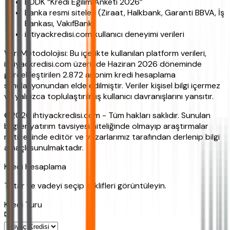
BDDK “Kredi Eğilim Anketi 2026”
Banka resmi siteleri (Ziraat, Halkbank, Garanti BBVA, İş
Bankası, VakıfBank)
ihtiyackredisi.com kullanıcı deneyimi verileri
Veri Metodolojisi: Bu içerikte kullanılan platform verileri,
ihtiyackredisi.com üzerinde Haziran 2026 döneminde
gerçekleştirilen 2.872 anonim kredi hesaplama
simülasyonundan elde edilmiştir. Veriler kişisel bilgi içermez
ve yalnızca toplulaştırılmış kullanıcı davranışlarını yansıtır.
©2026 ihtiyackredisi.com - Tüm hakları saklıdır. Sunulan
bilgiler yatırım tavsiyesi niteliğinde olmayıp araştırmalar
neticesinde editör ve yazarlarımız tarafından derlenip bilgi
amaçlı sunulmaktadır.
Kredi Hesaplama
Tutar ve vadeyi seçip teklifleri görüntüleyin.
Kredi Turu