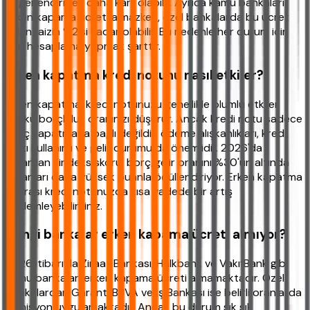
değerlendirmek daha karlı olabilir. Ayrıca kamu bankaları
erken kapama ücreti almazken, özel bankalarda bu ücret
kalan faizin %2'si kadar olabilir. Bu nedenle her durum için
ayrı hesaplama yapmak şarttır.
Erken kapatma kredi notunu nasıl etkiler?
Erken kapatma, kredi notunuzu genellikle olumlu etkiler
çünkü borçluluk oranınızı düşürür. Ancak kredi notu sadece
borç kapatmaya bağlı değildir; ödeme alışkanlıkları, kredi
kartı kullanımı ve gelir durumu da önemlidir. 2026'da
kullanılan Findeks skoru, borç/gelir oranını %30'un altında
tutanları daha yüksek puanla ödüllendiriyor. Erken kapatma
sonrası kredi notunuzda kısa vadede bir artış
gözlemleyebilirsiniz.
Hangi bankalar erken kapama ücreti almıyor?
2026 itibarıyla Ziraat Bankası, Halkbank ve VakıfBank gibi
kamu bankaları erken kapama ücreti almamaktadır. Özel
bankalardan Garanti BBVA ve İş Bankası ise belirli oranlarda
komisyon uygulamaktadır. Ancak bu durum sık sık