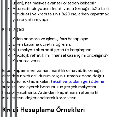
üzeri), net maliyet avantajı ortadan kalkabilir.
Alternatif bir yatırım fırsatı varsa (örneğin %25 faizli
mevduat) ve kredi faiziniz %20 ise, erken kapatmak
yerine yatırım yapın.
Karar Ağacı
Kalan anapara ve işlemiş faizi hesaplayın.
Erken kapama ücretini öğrenin.
Net maliyeti alternatif getiri ile karşılaştırın.
Psikolojik rahatlık mı, finansal kazanç mı önceliğiniz?
Kararınızı verin.
Erken kapama her zaman mantıklı olmayabilir; örneğin,
elinizdeki nakdi acil durumlar için tutmanız daha doğru
olabilir. Bu noktada, kalan
taksit ve toplam geri ödeme
sürecini inceleyerek borcunuzun gerçek maliyetini
hesaplayabilirsiniz. Ardından, kapatmanın alternatif
maliyetlerini değerlendirerek karar verin.
Kredi Hesaplama Örnekleri