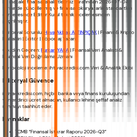
Bu makale, finansal analistlerimiz tarafından 2026-07-04
tarihinde güncellenmiş ve finansal okuryazarlık standartları
çerçevesinde Editör Kurul teknik incelemesinden
geçirilmiştir.
Editoryal Sorumlu:
Hava Akbaş ALTINPIÇAK
| Finans & Kripto
Muhabiri | Editör | Röportaj Yazarı
Gözden Geçiren:
Furkan YAKA
| Finansal Veri Analisti &
Finansal Veri Doğrulama Uzmanı
Metodoloji inceleme: ihtiyackredisi.com Veri & Analitik Ekibi
Editoryal Güvence
ihtiyackredisi.com, hiçbir banka veya finans kuruluşundan
yönlendirici ücret almadan, kullanıcı lehine şeffaf analiz
sunmayı taahhüt eder.
Kaynaklar
TCMB “Finansal İstikrar Raporu 2026-Q3”