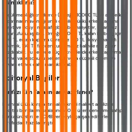
mantıklı mı?
Küçük meblağlı kredilerde (örneğin 10.000 TL ve altı) erken
kapatmanın avantajı sınırlı olabilir. Çünkü erken kapama
ücreti ve dosya masrafı gibi sabit maliyetler, kalan faiz
tasarrufunu aşabilir. Örneğin 5.000 TL kalan bir borç için
200 TL erken kapama ücreti ve 100 TL dosya masrafı
ödemek, 150 TL faizden kurtulmanız halinde net zarar
yazdırabilir. Bu nedenle küçük kredilerde erken kapatma
yerine, vade sonunu beklemek veya düzenli ödemeye
devam etmek daha mantıklı olabilir.
Editoryal Bilgiler
Bu Yazı Kim Tarafından Hazırlandı?
Finansal ürün karşılaştırmaları, kredi maliyet analizi ve
tüketici borçlanması alanında 10 yıl üzeri deneyime sahip,
banka ürünleri ve TCMB verileriyle çalışan editörler
tarafından hazırlanmıştır.