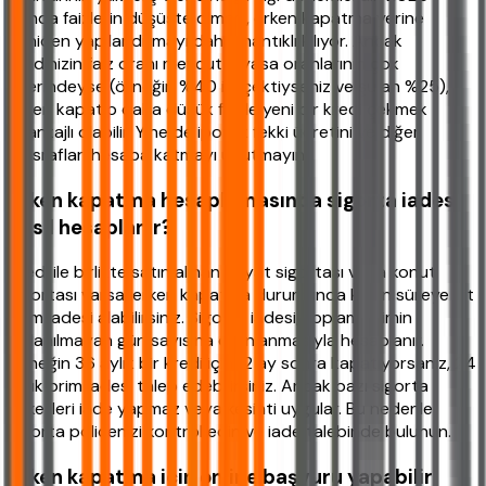
yılında faizlerin düşüşte olması, erken kapatma yerine
yeniden yapılandırmayı daha mantıklı kılıyor. Ancak
kredinizin faiz oranı mevcut piyasa oranlarının çok
üzerindeyse (örneğin %40 ile çektiyseniz ve şu an %25),
erken kapatıp daha düşük faizle yeni bir kredi çekmek
avantajlı olabilir. Yine de ipotek fekki ücretini ve diğer
masrafları hesaba katmayı unutmayın.
Erken kapatma hesaplamasında sigorta iadesi
nasıl hesaplanır?
Kredi ile birlikte satın alınan hayat sigortası veya konut
sigortası varsa, erken kapatma durumunda kalan süreye ait
prim iadesi alabilirsiniz. Sigorta iadesi, toplam primin
kullanılmayan gün sayısına oranlanmasıyla hesaplanır.
Örneğin 36 aylık bir kredi için 12 ay sonra kapatıyorsanız, 24
aylık prim iadesi talep edebilirsiniz. Ancak bazı sigorta
şirketleri iade yapmaz veya kesinti uygular. Bu nedenle
sigorta poliçenizi kontrol edin ve iade talebinde bulunun.
Erken kapatma için online başvuru yapabilir