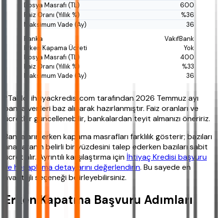
600
%36
36
VakıfBank
Yok
400
%33
36
*Tablo, ihtiyackredisi.com tarafından 2026 Temmuz ayı
banka verileri baz alınarak hazırlanmıştır. Faiz oranları ve
ücretler güncellenebilir, bankalardan teyit almanızı öneririz.
Bankaların erken kapama masrafları farklılık gösterir; bazıları
anaparanın belirli bir yüzdesini talep ederken bazıları sabit
ücret alır. Ayrıntılı karşılaştırma için
İhtiyaç Kredisi başvuru
ve hesaplama detaylarını değerlendirin
. Bu sayede en
avantajlı seçeneği belirleyebilirsiniz.
Erken Kapatma Başvuru Adımları