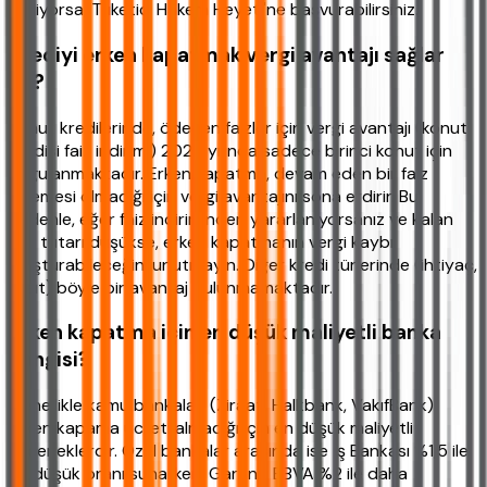
ediliyorsa, Tüketici Hakem Heyeti'ne başvurabilirsiniz.
Krediyi erken kapatmak vergi avantajı sağlar
mı?
Konut kredilerinde, ödenen faizler için vergi avantajı (konut
kredisi faiz indirimi) 2026 yılında sadece birinci konut için
uygulanmaktadır. Erken kapatma, devam eden bir faiz
ödemesi olmadığı için vergi avantajını sona erdirir. Bu
nedenle, eğer faiz indiriminden yararlanıyorsanız ve kalan
faiz tutarı düşükse, erken kapatmanın vergi kaybı
oluşturabileceğini unutmayın. Diğer kredi türlerinde (ihtiyaç,
taşıt) böyle bir avantaj bulunmamaktadır.
Erken kapatma için en düşük maliyetli banka
hangisi?
Genellikle kamu bankaları (Ziraat, Halkbank, VakıfBank)
erken kapama ücreti almadığı için en düşük maliyetli
seçeneklerdir. Özel bankalar arasında ise İş Bankası %1,5 ile
en düşük oranı sunarken, Garanti BBVA %2 ile daha