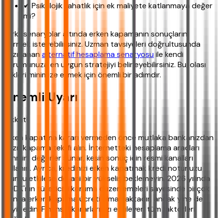
✔ Psikolojik rahatlık için ek maliyete katlanmaya değer
mi?
Farklı senaryolar altında erken kapamanın sonuçlarını
görmek isteyebilirsiniz. Uzman tavsiyeleri doğrultusunda
hazırlanan
alternatif hesaplama senaryosu
ile kendi
durumunuza en uygun stratejiyi belirleyebilirsiniz. Bu, olası
riskleri minimize etmek için önemli bir adımdır.
Önemli Uyarı
Dikkat!
Erken kapatma kararı vermeden önce mutlaka bankanızdan
yazılı kapama teklifi alın. İnternetteki hesaplama araçları
tahmini değerler sunar, kesin sonuç için resmi kanalları
kullanın. Ayrıca, kredinizi erken kapatmak kredi notunuzu
olumlu etkilese de, ani bir yükseliş beklemeyin. 2026 yılında
BDDK'nın tüketiciyi koruma düzenlemeleri sayesinde birçok
banka erken kapama ücreti almamaktadır, ancak yine de
teyit edin. Finansal kararlarınızı etkileyen tüm faktörleri