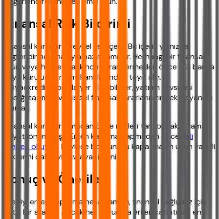
değerlendirdiğinizden emin olun.
Finansal Risk Bildirimi
Finansal kararlar bireysel risk içerir. Bu içerik yalnızca
bilgilendirme amacıyla hazırlanmıştır. Herhangi bir finansal
ürün veya hizmet hakkında karar vermeden önce ilgili banka
veya kuruluşun resmi kanallarından teyit alın.
ihtiyackredisi.com'da yer alan bilgiler, yatırım tavsiyesi
niteliği taşımaz ve kişisel finansal kararlarınızın tek dayanağı
olamaz.
Finansal kararlar almadan önce riskleri tam olarak anlamak
hayati önem taşır. Erken kapama yapmadan önce
ilgili
rehberi okuyun
. Böylece borcunuzu kapatmanın uzun vadeli
etkilerini daha iyi kavrayabilirsiniz.
Sonuç ve Öneriler
Krediyi erken kapatma hesaplaması, finansal sağlığınız için
kritik bir araçtır. Ancak her durumda erken kapatmak en