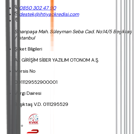
0850 302 47 90
destek@ihtiyackredisi.com
Sinanpaşa Mah. Süleyman Seba Cad. No:14/5 Beşiktaş
/ İstanbul
Şirket Bilgileri
AK GİRİŞİM SİBER YAZILIM OTONOM A.Ş.
Mersis No
0011129552900001
Vergi Dairesi
Beşiktaş V.D. 0111295529