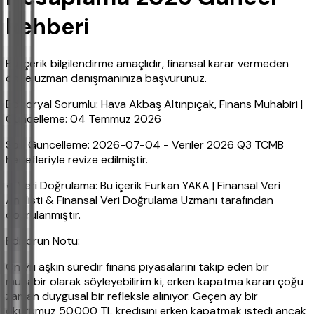
Rehberi
Bu içerik bilgilendirme amaçlıdır, finansal karar vermeden
önce uzman danışmanınıza başvurunuz.
Editoryal Sorumlu: Hava Akbaş Altınpıçak, Finans Muhabiri |
Güncelleme: 04 Temmuz 2026
Son Güncelleme: 2026-07-04 - Veriler 2026 Q3 TCMB
hedefleriyle revize edilmiştir.
✔ Veri Doğrulama: Bu içerik Furkan YAKA | Finansal Veri
Analisti & Finansal Veri Doğrulama Uzmanı tarafından
doğrulanmıştır.
Editörün Notu:
On yılı aşkın süredir finans piyasalarını takip eden bir
muhabir olarak söyleyebilirim ki, erken kapatma kararı çoğu
zaman duygusal bir refleksle alınıyor. Geçen ay bir
okurumuz 50.000 TL kredisini erken kapatmak istedi ancak