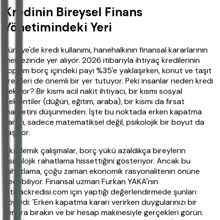
Kredinin Bireysel Finans
Yönetimindeki Yeri
Türkiye'de kredi kullanımı, hanehalkının finansal kararlarının
merkezinde yer alıyor. 2026 itibarıyla ihtiyaç kredilerinin
toplam borç içindeki payı %35'e yaklaşırken, konut ve taşıt
kredileri de önemli bir yer tutuyor. Peki insanlar neden kredi
çekiyor? Bir kısmı acil nakit ihtiyacı, bir kısmı sosyal
beklentiler (düğün, eğitim, araba), bir kısmı da fırsat
maliyetini düşünmeden. İşte bu noktada erken kapatma
kararı, sadece matematiksel değil, psikolojik bir boyut da
taşıyor.
Akademik çalışmalar, borç yükü azaldıkça bireylerin
psikolojik rahatlama hissettiğini gösteriyor. Ancak bu
rahatlama, çoğu zaman ekonomik rasyonalitenin önüne
geçebiliyor. Finansal uzman Furkan YAKA'nın
ihtiyackredisi.com için yaptığı değerlendirmede şunları
söyledi: 'Erken kapatma kararı verirken duygularınızı bir
kenara bırakın ve bir hesap makinesiyle gerçekleri görün.