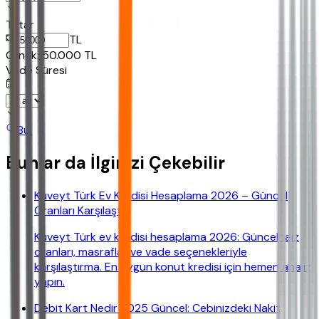
Tutar
TL
Ornek:
50.000
TL
Vade Süresi
Bul
Bunlar da İlginizi Çekebilir
Kuveyt Türk Ev Kredisi Hesaplama 2026 – Güncel
Oranları Karşılaştır
Kuveyt Türk ev kredisi hesaplama 2026: Güncel faiz
oranları, masraflar ve vade seçenekleriyle
karşılaştırma. En uygun konut kredisi için hemen analiz
yapın.
Debit Kart Nedir 2025 Güncel: Cebinizdeki Nakit