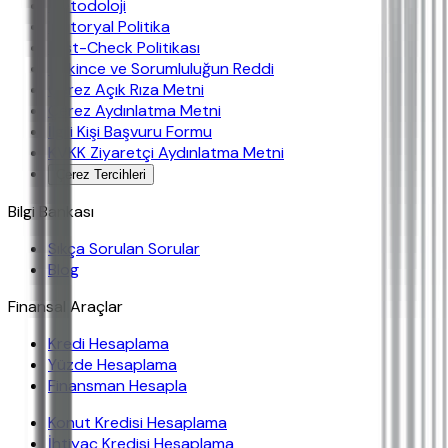
Metodoloji
Editoryal Politika
Fast-Check Politikası
Çekince ve Sorumluluğun Reddi
Çerez Açık Rıza Metni
Çerez Aydınlatma Metni
İlgili Kişi Başvuru Formu
KVKK Ziyaretçi Aydınlatma Metni
Çerez Tercihleri
Bilgi Bankası
Sıkça Sorulan Sorular
Blog
Finansal Araçlar
Kredi Hesaplama
Yüzde Hesaplama
Finansman Hesapla
Konut Kredisi Hesaplama
İhtiyaç Kredisi Hesaplama