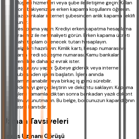
Müşteri hizmetleri veya şube ile iletişime geçin: Kalan
borç bakiyenizi ve erken kapama koşullarını öğrenin.
Bazı bankalar internet şubesinden anlık kapama teklifi
sunar.
Hesaplama yapın: Krediyi erken kapatma hesaplama
aracımız ile net maliyeti görün. Erken kapama ücreti
dahil toplam ödenecek tutarı hesaplayın.
Belgeleri hazırlayın: Kimlik kartı, hesap numarası ve
varsa kredi sözleşme numarası. Kamu bankaları
genellikle daha az evrak ister.
Başvuruyu yapın: Şubeye giderek veya internet
şubesinden işlemi başlatın. İşlem anında
tamamlanabilir veya birkaç iş günü sürebilir.
Ödemeyi gerçekleştirin ve dekontu saklayın: Kapama
işlemi tamamlandıktan sonra bankadan yazılı dekont
almayı unutmayın. Bu belge, borcunuzun kapandığının
resmi kanıtıdır.
Uzman Tavsiyeleri
Finans Uzmanı Görüşü