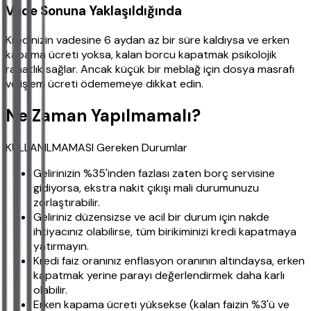
Vade Sonuna Yaklaşıldığında
Kredinizin vadesine 6 aydan az bir süre kaldıysa ve erken
kapama ücreti yoksa, kalan borcu kapatmak psikolojik
rahatlık sağlar. Ancak küçük bir meblağ için dosya masrafı
ve işlem ücreti ödememeye dikkat edin.
Ne Zaman Yapılmamalı?
KULLANILMAMASI Gereken Durumlar
Gelirinizin %35'inden fazlası zaten borç servisine
gidiyorsa, ekstra nakit çıkışı mali durumunuzu
zorlaştırabilir.
Geliriniz düzensizse ve acil bir durum için nakde
ihtiyacınız olabilirse, tüm birikiminizi kredi kapatmaya
yatırmayın.
Kredi faiz oranınız enflasyon oranının altındaysa, erken
kapatmak yerine parayı değerlendirmek daha karlı
olabilir.
Erken kapama ücreti yüksekse (kalan faizin %3'ü ve