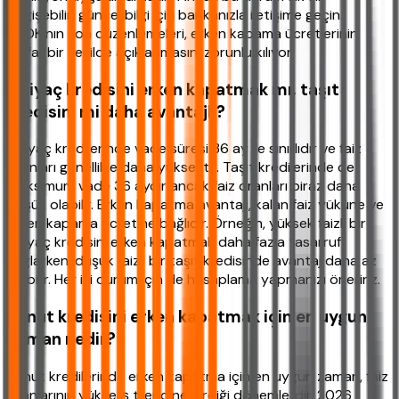
değişebilir; güncel bilgi için bankanızla iletişime geçin.
BDDK'nın son düzenlemeleri, erken kapama ücretlerinin
şeffaf bir şekilde açıklanmasını zorunlu kılıyor.
İhtiyaç kredisini erken kapatmak mı, taşıt
kredisini mi daha avantajlı?
İhtiyaç kredilerinde vade süresi 36 ay ile sınırlıdır ve faiz
oranları genellikle daha yüksektir. Taşıt kredilerinde de
maksimum vade 36 aydır ancak faiz oranları biraz daha
düşük olabilir. Erken kapatma avantajı, kalan faiz yüküne ve
erken kapama ücretine bağlıdır. Örneğin, yüksek faizli bir
ihtiyaç kredisini erken kapatmak daha fazla tasarruf
sağlarken, düşük faizli bir taşıt kredisinde avantaj daha az
olabilir. Her iki durum için de hesaplama yapmanızı öneririz.
Konut kredisini erken kapatmak için en uygun
zaman nedir?
Konut kredilerinde erken kapatma için en uygun zaman, faiz
oranlarının yükseliş trendine girdiği dönemlerdir. 2026