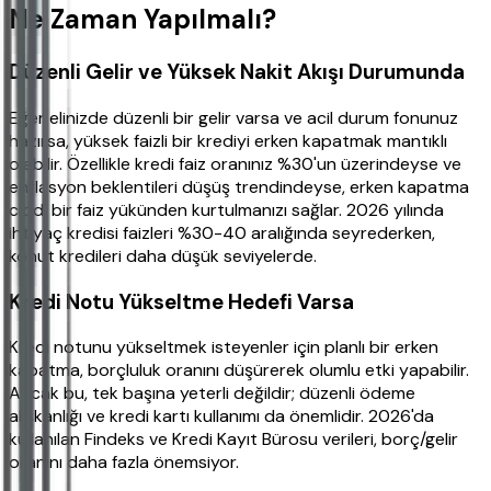
Ne Zaman Yapılmalı?
Düzenli Gelir ve Yüksek Nakit Akışı Durumunda
Eğer elinizde düzenli bir gelir varsa ve acil durum fonunuz
hazırsa, yüksek faizli bir krediyi erken kapatmak mantıklı
olabilir. Özellikle kredi faiz oranınız %30'un üzerindeyse ve
enflasyon beklentileri düşüş trendindeyse, erken kapatma
ciddi bir faiz yükünden kurtulmanızı sağlar. 2026 yılında
ihtiyaç kredisi faizleri %30-40 aralığında seyrederken,
konut kredileri daha düşük seviyelerde.
Kredi Notu Yükseltme Hedefi Varsa
Kredi notunu yükseltmek isteyenler için planlı bir erken
kapatma, borçluluk oranını düşürerek olumlu etki yapabilir.
Ancak bu, tek başına yeterli değildir; düzenli ödeme
alışkanlığı ve kredi kartı kullanımı da önemlidir. 2026'da
kullanılan Findeks ve Kredi Kayıt Bürosu verileri, borç/gelir
oranını daha fazla önemsiyor.