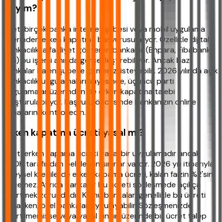
miyim?
Evet, birçok banka internet şubesi veya mobil uygulama
üzerinden erken kapatma başvurusu alıyor. Özellikle dijital
bankacılıkta faaliyet gösteren bankalar (Enpara, Fibabanka
gibi) bu işlemi anında gerçekleştirebiliyor. Ancak bazı
bankalar halen şubeye gitmenizi isteyebilir. 2026 yılında açık
bankacılık uygulamaları sayesinde, üçüncü parti
uygulamalar üzerinden de erken kapatma talebi
oluşturulabiliyor. Başvuru öncesinde bankanızın online
kanallarını kontrol edin.
Erken kapatma ücreti yasal mı?
Evet, erken kapama ücreti yasal bir uygulamadır ancak
BDDK tarafından belirlenen sınırlar vardır. 2026 yılı itibarıyla
bireysel kredilerde erken kapama ücreti, kalan faizin %2'sini
geçemez. Ayrıca bankalar bu ücreti sözleşmede açıkça
belirtmek zorundadır. Kamu bankaları genellikle bu ücreti
almazken, özel bankalar uygulayabilir. Sözleşmenizde
belirtilmemişse veya yasal sınırın üzerinde bir ücret talep