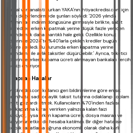
Finansal veri analisti Furkan YAKA'nın ihtiyackredisi.com için
yaptığı değerlendirmede şunları söyledi: '2026 yılında
TCMB'nin faiz indirim döngüsüne girmesiyle birlikte, sabit
faizli kredileri erken kapatmak yerine düşük faizle yeniden
yapılandırmak daha mantıklı hale geldi. Özellikle konut
kredilerinde, 2024'te %40'larla çekilen krediler bugün
%25'lere geriledi. Bu durumda erken kapatma yerine
yapılandırma ile aylık taksitler düşürülebilir.' Ayrıca, tüketici
kredilerinde erken kapama ücreti alınmayan bankaları tercih
etmenizi öneriyor.
Sık Yapılan Hatalar
ihtiyackredisi.com kullanıcı geri bildirimlerine göre en sık
yapılan hata, sadece aylık taksit tutarına odaklanıp toplam
maliyeti göz ardı etmek. Kullanıcıların %70'inden fazlası,
erken kapatma kararı verirken yalnızca kalan faizi
düşünüyor, oysa erken kapama ücreti, dosya masrafı ve
enflasyonun etkisi de hesaba katılmalı. Bir diğer hata ise
psikolojik rahatlama uğruna ekonomik olarak daha karlı