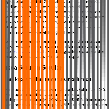
doğru seçenek değildir. 2026 yılında faiz oranlarının düşüş
trendinde olması, yeniden yapılandırmayı daha cazip
kılmaktadır. Kamu bankaları genellikle erken kapama ücreti
almazken, özel bankalarda bu oran %2'yi bulabilir. Kararınızı
verirken sadece kalan faizi değil, fırsat maliyetini ve
psikolojik faktörleri de dikkate alın. Unutmayın, en iyi kredi
ihtiyacınız olan ve ödeyebileceğiniz kredidir.
Özetle, erken kapama kararı kişisel finansal durumunuza
bağlıdır ve dikkatli bir analiz gerektirir. Bu adımı atmadan
önce
kredi onay süreci
hakkında bilgi sahibi olarak hareket
etmeniz, süreci sorunsuz yönetmenizi sağlar.
Sıkça Sorulan Sorular
Erken kapatma her zaman avantajlı mıdır?
Erken kapatma her zaman avantajlı değildir. Kalan faiz yükü,
erken kapama ücreti ve alternatif yatırım getirisi
karşılaştırılmalıdır. Örneğin, 2026 yılında %25 faizli bir krediyi
erken kapatmak yerine, aynı parayı %30 faizli bir mevduatta