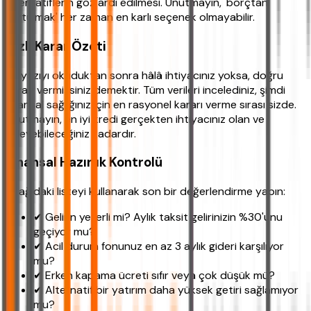
alternatiflerin göz ardı edilmesi. Unutmayın, 'borçtan
kurtulmak' her zaman en karlı seçenek olmayabilir.
Hızlı Karar Özeti
Bu yazıyı okuduktan sonra hâlâ ihtiyacınız yoksa, doğru
kararı vermişsiniz demektir. Tüm verileri incelediniz, şimdi
finansal sağlığınız için en rasyonel kararı verme sırası sizde.
Unutmayın, en iyi kredi gerçekten ihtiyacınız olan ve
ödeyebileceğiniz kadardır.
Finansal Hazırlık Kontrolü
Aşağıdaki listeyi kullanarak son bir değerlendirme yapın:
✔ Gelirin yeterli mi? Aylık taksit gelirinizin %30'unu
geçiyor mu?
✔ Acil durum fonunuz en az 3 aylık gideri karşılıyor
mu?
✔ Erken kapama ücreti sıfır veya çok düşük mü?
✔ Alternatif bir yatırım daha yüksek getiri sağlamıyor
mu?