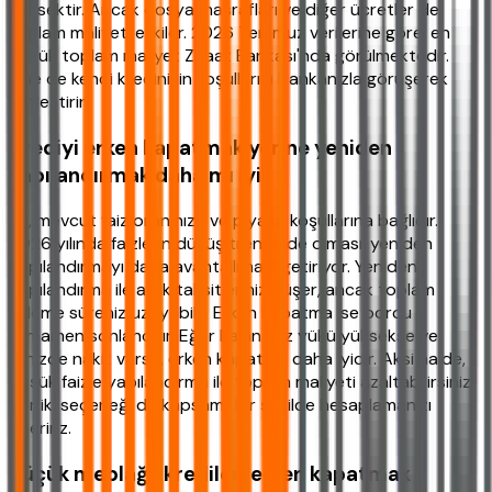
yüksektir. Ancak dosya masrafları ve diğer ücretler de
toplam maliyeti etkiler. 2026 Temmuz verilerine göre, en
düşük toplam maliyet Ziraat Bankası'nda görülmektedir.
Yine de kendi kredinizin koşullarını bankanızla görüşerek
netleştirin.
Krediyi erken kapatmak yerine yeniden
yapılandırmak daha mı iyi?
Bu, mevcut faiz oranınıza ve piyasa koşullarına bağlıdır.
2026 yılında faizlerin düşüş trendinde olması, yeniden
yapılandırmayı daha avantajlı hale getiriyor. Yeniden
yapılandırma ile aylık taksitleriniz düşer, ancak toplam
ödeme süreniz uzayabilir. Erken kapatma ise borcu
tamamen sonlandırır. Eğer kalan faiz yükü yüksekse ve
elinizde nakit varsa, erken kapatma daha iyidir. Aksi halde,
düşük faizle yapılandırma ile toplam maliyeti azaltabilirsiniz.
Her iki seçeneği de kapsamlı bir şekilde hesaplamanızı
öneririz.
Küçük meblağlı kredileri erken kapatmak