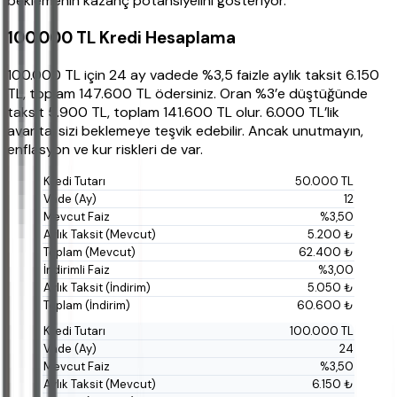
beklemenin kazanç potansiyelini gösteriyor.
100.000 TL Kredi Hesaplama
100.000 TL için 24 ay vadede %3,5 faizle aylık taksit 6.150
TL, toplam 147.600 TL ödersiniz. Oran %3’e düştüğünde
taksit 5.900 TL, toplam 141.600 TL olur. 6.000 TL’lik
avantaj sizi beklemeye teşvik edebilir. Ancak unutmayın,
enflasyon ve kur riskleri de var.
50.000 TL
12
%3,50
5.200 ₺
62.400 ₺
%3,00
5.050 ₺
60.600 ₺
100.000 TL
24
%3,50
6.150 ₺