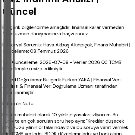
Güncel
Bu içerik bilgilendirme amaçlıdır, finansal karar vermeden
önce uzman danışmanınıza başvurunuz.
Editoryal Sorumlu: Hava Akbaş Altınpıçak, Finans Muhabiri |
Güncelleme: 08 Temmuz 2026
Son Güncelleme: 2026-07-08 - Veriler 2026 Q3 TCMB
hedefleriyle revize edilmiştir.
✔ Veri Doğrulama: Bu içerik Furkan YAKA | Finansal Veri
Analisti & Finansal Veri Doğrulama Uzmanı tarafından
doğrulanmıştır.
Editörün Notu:
Finans muhabiri olarak 10 yıldır piyasaları izliyorum. Bu
süreçte en çok sorulan soru hep aynı: "Krediler düşecek
mi?" 2026 yılının ortalarındayız ve bu soruya yanıt vermek
için TCMB verilerini, BDDK düzenlemelerini ve bankaların