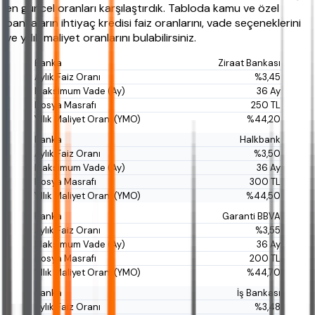
en güncel oranları karşılaştırdık. Tabloda kamu ve özel
bankaların ihtiyaç kredisi faiz oranlarını, vade seçeneklerini
ve yıllık maliyet oranlarını bulabilirsiniz.
Ziraat Bankası
%3,45
36 Ay
250 TL
%44,20
Halkbank
%3,50
36 Ay
300 TL
%44,50
Garanti BBVA
%3,55
36 Ay
200 TL
%44,70
İş Bankası
%3,48