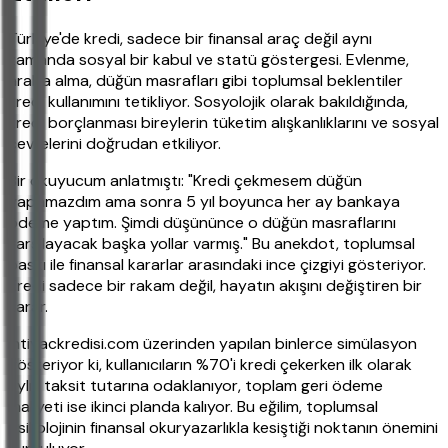
Türkiye'de kredi, sadece bir finansal araç değil aynı
zamanda sosyal bir kabul ve statü göstergesi. Evlenme,
araba alma, düğün masrafları gibi toplumsal beklentiler
kredi kullanımını tetikliyor. Sosyolojik olarak bakıldığında,
kredi borçlanması bireylerin tüketim alışkanlıklarını ve sosyal
çevrelerini doğrudan etkiliyor.
Bir okuyucum anlatmıştı: "Kredi çekmesem düğün
yapamazdım ama sonra 5 yıl boyunca her ay bankaya
ödeme yaptım. Şimdi düşününce o düğün masraflarını
karşılayacak başka yollar varmış." Bu anekdot, toplumsal
baskı ile finansal kararlar arasındaki ince çizgiyi gösteriyor.
Kredi sadece bir rakam değil, hayatın akışını değiştiren bir
karar.
ihtiyackredisi.com üzerinden yapılan binlerce simülasyon
gösteriyor ki, kullanıcıların %70'i kredi çekerken ilk olarak
aylık taksit tutarına odaklanıyor, toplam geri ödeme
maliyeti ise ikinci planda kalıyor. Bu eğilim, toplumsal
psikolojinin finansal okuryazarlıkla kesiştiği noktanın önemini