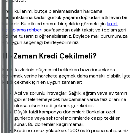
vurguluyor.
Kredi kullanımı, bütçe planlamasından harcama
alışkanlıklarına kadar günlük yaşamı doğrudan etkileyen bir
karardır. Bu etkileri somut bir şekilde görmek için
kredi
hesaplama rehberi
sayfasından aylık taksit ve toplam geri
ödeme tutarınızı öğrenebilirsiniz. Böylece mali durumunuza
en uygun seçeneği belirleyebilirsiniz.
Ne Zaman Kredi Çekilmeli?
Kredi faizlerinin düşmesini beklerken bazı durumlarda
beklemek yerine harekete geçmek daha mantıklı olabilir. İşte
kredi çekmek için en uygun zamanlar:
Acil ve zorunlu ihtiyaçlar: Sağlık, eğitim veya ev tamiri
gibi ertelenemeyecek harcamalar varsa faiz oranı ne
olursa olsun kredi çekmek gerekebilir.
Düşük faizli kampanya dönemleri: Bankalar özel
günlerde veya sektörel indirimlerde cazip teklifler
sunar. Bu dönemler kaçırılmamalı.
Kredi notunuz yüksekse: 1500 üstü puana sahipseniz