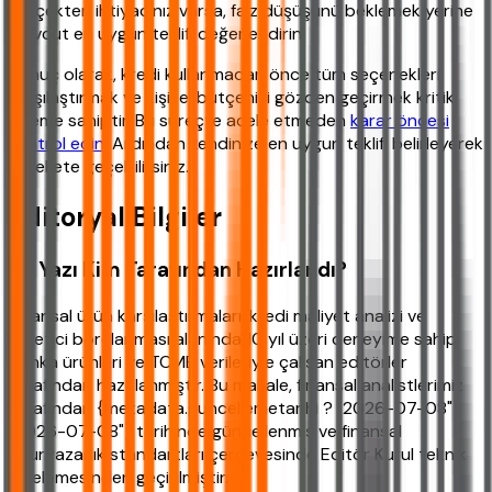
gerçekten ihtiyacınız varsa, faiz düşüşünü beklemek yerine
mevcut en uygun teklifi değerlendirin.
Sonuç olarak, kredi kullanmadan önce tüm seçenekleri
karşılaştırmak ve kişisel bütçenizi gözden geçirmek kritik
öneme sahiptir. Bu süreçte acele etmeden
karar öncesi
kontrol edin
. Ardından kendinize en uygun teklifi belirleyerek
harekete geçebilirsiniz.
Editoryal Bilgiler
Bu Yazı Kim Tarafından Hazırlandı?
Finansal ürün karşılaştırmaları, kredi maliyet analizi ve
tüketici borçlanması alanında 10 yıl üzeri deneyime sahip,
banka ürünleri ve TCMB verileriyle çalışan editörler
tarafından hazırlanmıştır. Bu makale, finansal analistlerimiz
tarafından {metadata.guncellemetarihi ? "2026-07-08" :
"2026-07-08"} tarihinde güncellenmiş ve finansal
okuryazarlık standartları çerçevesinde Editör Kurul teknik
incelemesinden geçirilmiştir.