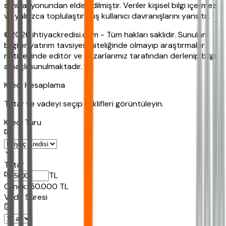
simülasyonundan elde edilmiştir. Veriler kişisel bilgi içermez
ve yalnızca toplulaştırılmış kullanıcı davranışlarını yansıtır.
©2026 ihtiyackredisi.com - Tüm hakları saklıdır. Sunulan
bilgiler yatırım tavsiyesi niteliğinde olmayıp araştırmalar
neticesinde editör ve yazarlarımız tarafından derlenip bilgi
amaçlı sunulmaktadır.
Kredi Hesaplama
Tutar ve vadeyi seçip teklifleri görüntüleyin.
Kredi Turu
Tutar
TL
Ornek:
50.000
TL
Vade Süresi