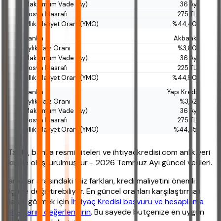
36 Ay
275 TL
%44,40
Akbank
%3,60
36 Ay
225 TL
%44,90
Yapı Kredi
%3,52
36 Ay
275 TL
%44,55
*Tablo, banka resmi siteleri ve ihtiyackredisi.com anlık veri
akışı ile oluşturulmuştur - 2026 Temmuz Ayı güncel verileri.
Bankalar arasındaki faiz farkları, kredi maliyetini önemli
ölçüde değiştirebiliyor. En güncel oranları karşılaştırmalı
olarak görmek için
İhtiyaç Kredisi başvuru ve hesaplama
detaylarını değerlendirin
. Bu sayede bütçenize en uygun