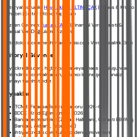
Editoryal Sorumlu:
Hava Akbaş ALTINPIÇAK
| Finans & Kripto
Muhabiri | Editör | Röportaj Yazarı
Gözden Geçiren:
Furkan YAKA
| Finansal Veri Analisti &
Finansal Veri Doğrulama Uzmanı
Metodoloji inceleme: ihtiyackredisi.com Veri & Analitik Ekibi
Editoryal Güvence
ihtiyackredisi.com, hiçbir banka veya finans kuruluşundan
yönlendirici ücret almadan, kullanıcı lehine şeffaf analiz
sunmayı taahhüt eder.
Kaynaklar
TCMB “Finansal İstikrar Raporu 2026-Q3”
BDDK “Kredi Eğilim Anketi 2026”
Banka resmi siteleri (Ziraat, Halkbank, Garanti BBVA, İş
Bankası, Akbank, Yapı Kredi)
ihtiyackredisi.com kullanıcı deneyimi verileri