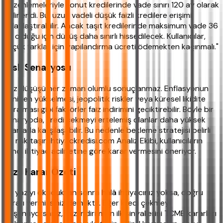
düzenlemeleriyle konut kredilerinde vade sınırı 120 ay olarak
belirlendi. Bu, uzun vadeli düşük faizli kredilere erişimi
kolaylaştırabilir. Ancak taşıt kredilerinde maksimum vade 36
ay olduğu için düşüş daha sınırlı hissedilecek. Kullanıcılar,
küçük farklar için yapılandırma ücreti ödemekten kaçınmalı."
Risk Senaryosu
Faiz düşüşü her zaman olumlu sonuçlanmaz. Enflasyonun
yeniden yükselmesi, jeopolitik riskler veya küresel likidite
daralması gibi faktörler faiz indirimini geciktirebilir. Böyle bir
senaryoda, kredi çekmeyi ertelemiş olanlar daha yüksek
oranlarla karşılaşabilir. Bu nedenle bekleme stratejisi belirli
bir risk taşır. ihtiyackredisi.com Analiz Ekibi, kullanıcıların
kendi ihtiyaç aciliyetine göre karar vermesini öneriyor.
Hızlı Karar Özeti
Bu yazıyı okuduktan sonra hâlâ ihtiyacınız yoksa, doğru
kararı vermişsiniz demektir. Eğer kredi çekmeyi
düşünüyorsanız, faiz indiriminin ilk sinyallerini TCMB kararları