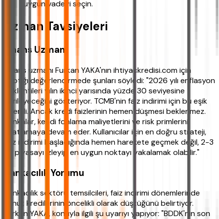
uygun vadeyi seçin.
Uzman Tavsiyeleri
Finans Uzmanı
Finans uzmanı Furkan YAKA'nın ihtiyackredisi.com için
yaptığı değerlendirmede şunları söyledi: "2026 yılı enflasyon
beklentileri yılın ikinci yarısında yüzde 30 seviyesine
gerileyeceğini gösteriyor. TCMB'nin faiz indirimi için bu eşik
önemli. Ancak kredi faizlerinin hemen düşmesi beklenmez.
Bankalar, kendi fonlama maliyetlerini ve risk primlerini
fiyatlamaya devam eder. Kullanıcılar için en doğru strateji,
faiz indirimi başladığında hemen harekete geçmek değil, 2-3
ay piyasayı izleyip en uygun noktayı yakalamak olabilir."
Bankacılık Yorumu
Bankacılık sektörü temsilcileri, faiz indirimi dönemlerinde
konut kredilerinin öncelikli olarak düştüğünü belirtiyor.
Furkan YAKA, konuyla ilgili şu uyarıyı yapıyor: "BDDK'nın son