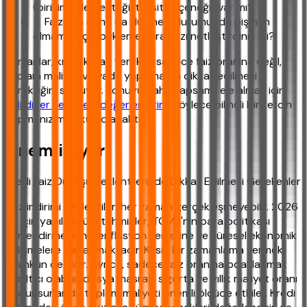
(birikim, aile desteği, taksit seçeneği) var mı?
✓ Faizlerin daha da düşmesi durumunda pişman
olmamak için bekleme kararınızı netleştirdiniz mi?
Uzmanlar, kredi kararı verirken sadece faiz oranına değil,
toplam maliyet ve vade yapısına da dikkat edilmesi
gerektiğini söylüyor. Konuyu daha kapsamlı ele almak için
ilgili diğer seçeneği değerlendirin
. Böylece bilinçli bir tercih
yapmanız mümkün olacaktır.
Önemli Uyarı
Kredi Faiz Düşüşü Beklentilerinde Dikkat Edilmesi Gerekenler
Faiz indirimi beklentileri her zaman gerçekleşmeyebilir. 2026
yılı için yapılan tüm tahminler, TCMB'nin para politikası
yönlendirmelerine, enflasyon verilerine ve küresel ekonomik
gelişmelere dayanmaktadır. Kesin bir zamanlama vermek
mümkün değildir. Ayrıca, sadece faiz oranına odaklanmak
yanıltıcı olabilir; dosya masrafı, sigorta ve yıllık maliyet oranı
gibi unsurlar da toplam maliyeti önemli ölçüde etkiler. Kredi