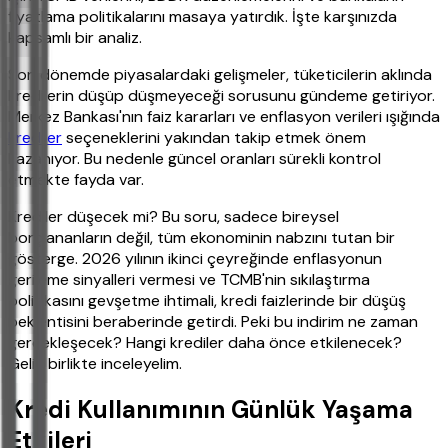
fiyatlama politikalarını masaya yatırdık. İşte karşınızda
kapsamlı bir analiz.
Son dönemde piyasalardaki gelişmeler, tüketicilerin aklında
kredilerin düşüp düşmeyeceği sorusunu gündeme getiriyor.
Merkez Bankası'nın faiz kararları ve enflasyon verileri ışığında
krediler
seçeneklerini yakından takip etmek önem
kazanıyor. Bu nedenle güncel oranları sürekli kontrol
etmekte fayda var.
Krediler düşecek mi? Bu soru, sadece bireysel
borçlananların değil, tüm ekonominin nabzını tutan bir
gösterge. 2026 yılının ikinci çeyreğinde enflasyonun
gerileme sinyalleri vermesi ve TCMB'nin sıkılaştırma
politikasını gevşetme ihtimali, kredi faizlerinde bir düşüş
beklentisini beraberinde getirdi. Peki bu indirim ne zaman
gerçekleşecek? Hangi krediler daha önce etkilenecek?
Gelin birlikte inceleyelim.
Kredi Kullanımının Günlük Yaşama
Etkileri