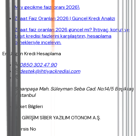
Mtv gecikme faizi oranı 2026\
Ziraat Faiz Oranları 2026 | Güncel Kredi Analizi
Ziraat faiz oranları 2026 güncel mi? İhtiyaç, konut ve
taşıt kredisi faizlerini karşılaştırın, hesaplama
örnekleriyle inceleyin.
En Uygun Kredi Hesaplama
0850 302 47 90
destek@ihtiyackredisi.com
Sinanpaşa Mah. Süleyman Seba Cad. No:14/5 Beşiktaş
/ İstanbul
Şirket Bilgileri
AK GİRİŞİM SİBER YAZILIM OTONOM A.Ş.
Mersis No