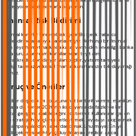
çekmeden önce mutlaka tüm seçenekleri değerlendirin ve
profesyonel bir danışmana başvurun.
Finansal Risk Bildirimi
Finansal kararlar bireysel risk içerir. Bu içerik yalnızca
bilgilendirme amacıyla hazırlanmıştır. Herhangi bir finansal
ürün veya hizmet hakkında karar vermeden önce ilgili banka
veya kuruluşun resmi kanallarından teyit alın.
ihtiyackredisi.com'da yer alan bilgiler, yatırım tavsiyesi
niteliği taşımaz ve kişisel finansal kararlarınızın tek dayanağı
olamaz.
Sonuç ve Öneriler
Krediler düşecek mi sorusuna net bir tarih vermek mümkün
olmasa da, veriler 2026'nın ikinci yarısında faizlerde bir
miktar gevşeme olabileceğini gösteriyor. Kullanıcılar için en
akıllı strateji, ihtiyaçlarını netleştirmek, piyasayı takip etmek
ve kampanyalardan haberdar olmak. Unutmayın: En iyi
kredi, çekilmesine ihtiyaç duyulmayan kredidir. Ancak