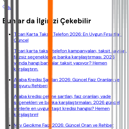
Bul
Bunlar da İlginizi Çekebilir
Ticari Karta Taksit Telefon 2026: En Uygun Fırsatlar |
Güncel
Ticari karta taksit telefon kampanyaları, taksit sayıları,
faizsiz seçenekler ve banka karşılaştırması. 2026
yılında hangi bankalar taksit yapıyor? Hemen
karşılaştırın.
Araba Kredisi Şartları 2026: Güncel Faiz Oranları ve
Başvuru Rehberi
Araba kredisi çekme şartları, faiz oranları, vade
seçenekleri ve banka karşılaştırmaları. 2026 güncel
verilerle en uygun taşıt kredisi hangisi? Hemen
karşılaştırın!
Mtv Gecikme Faizi 2026: Güncel Oran ve Rehber