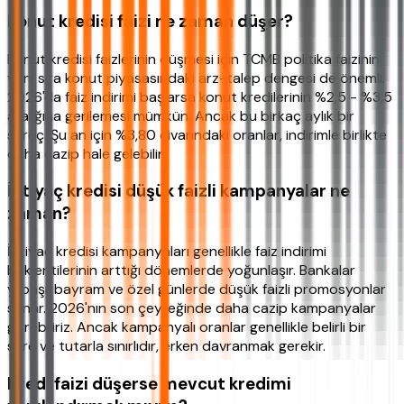
Konut kredisi faizi ne zaman düşer?
Konut kredisi faizlerinin düşmesi için TCMB politika faizinin
yanı sıra konut piyasasındaki arz-talep dengesi de önemli.
2026'da faiz indirimi başlarsa konut kredilerinin %2,5 - %3,5
aralığına gerilemesi mümkün. Ancak bu birkaç aylık bir
süreç. Şu an için %3,80 civarındaki oranlar, indirimle birlikte
daha cazip hale gelebilir.
İhtiyaç kredisi düşük faizli kampanyalar ne
zaman?
İhtiyaç kredisi kampanyaları genellikle faiz indirimi
beklentilerinin arttığı dönemlerde yoğunlaşır. Bankalar
yılbaşı, bayram ve özel günlerde düşük faizli promosyonlar
sunar. 2026'nın son çeyreğinde daha cazip kampanyalar
görebiliriz. Ancak kampanyalı oranlar genellikle belirli bir
süre ve tutarla sınırlıdır, erken davranmak gerekir.
Kredi faizi düşerse mevcut kredimi