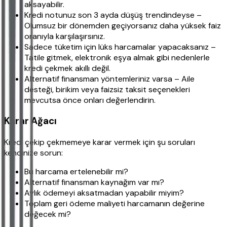
aksayabilir.
Kredi notunuz son 3 ayda düşüş trendindeyse –
Olumsuz bir dönemden geçiyorsanız daha yüksek faiz
oranıyla karşılaşırsınız.
Sadece tüketim için lüks harcamalar yapacaksanız –
Tatile gitmek, elektronik eşya almak gibi nedenlerle
kredi çekmek akıllı değil.
Alternatif finansman yöntemleriniz varsa – Aile
desteği, birikim veya faizsiz taksit seçenekleri
mevcutsa önce onları değerlendirin.
Karar Ağacı
Kredi çekip çekmemeye karar vermek için şu soruları
kendinize sorun:
Bu harcama ertelenebilir mi?
Alternatif finansman kaynağım var mı?
Aylık ödemeyi aksatmadan yapabilir miyim?
Toplam geri ödeme maliyeti harcamanın değerine
değecek mi?