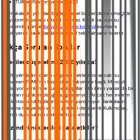
TÜİK enflasyon verileri 2026
Bu makalede yer alan bilgiler, genel bilgilendirme amaçlıdır
ve yatırım tavsiyesi niteliği taşımaz. Kredi başvurusu
öncesinde güncel
başvuru öncesi kontrol
sayfasını
inceleyerek bankalardan bireysel teklif almanız önerilir.
Sıkça Sorulan Sorular
Krediler düşecek mi 2026 yılında?
2026 yılında kredilerin düşmesi bekleniyor ancak bu
tamamen TCMB'nin faiz indirim takvimine bağlı. Mevcut
enflasyon verileri ve küresel koşullar yılın ikinci yarısında bir
indirimin mümkün olduğunu gösteriyor. Ancak her indirim
beklentisi kredi faizlerine hemen yansımıyor. Bankaların
fonlama maliyetleri ve risk primleri de önemli. Kullanıcılar,
indirim duyurularını dikkatle takip etmeli.
Faiz indirimi kredileri nasıl etkiler?