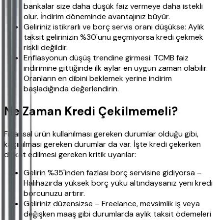
bankalar size daha düşük faiz vermeye daha istekli
olur. İndirim döneminde avantajınız büyür.
Geliriniz istikrarlı ve borç servis oranı düşükse: Aylık
taksit gelirinizin %30'unu geçmiyorsa kredi çekmek
riskli değildir.
Enflasyonun düşüş trendine girmesi: TCMB faiz
indirimine gittiğinde ilk aylar en uygun zaman olabilir.
Oranların en dibini beklemek yerine indirim
başladığında değerlendirin.
Ne Zaman Kredi Çekilmemeli?
Finansal ürün kullanılması gereken durumlar olduğu gibi,
kaçınılması gereken durumlar da var. İşte kredi çekerken
dikkat edilmesi gereken kritik uyarılar:
Gelirin %35'inden fazlası borç servisine gidiyorsa –
Halihazırda yüksek borç yükü altındaysanız yeni kredi
borcunuzu artırır.
Geliriniz düzensizse – Freelance, mevsimlik iş veya
değişken maaş gibi durumlarda aylık taksit ödemeleri