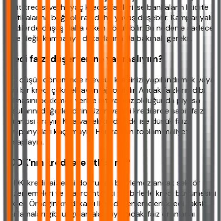
Taşıt kredisi ve ihtiyaç kredisi faizleri ise bankaların likidite
politikalarına bağlı olarak daha yavaş düşebilir. Kampanyalı
kredilerde düşüş daha erken görülebilir. Bu nedenle sadece
faize değil, kampanya detaylarına da bakmak gerekir.
Kredi faizi düşerken ne yapmalıyım?
Faiz düşüş döneminde mevcut kredinizi yapılandırmak veya
yeni bir kredi çekmek avantajlı olabilir. Ancak faizlerin dibi
bulmasını beklemek yerine ihtiyacınız olduğunda piyasa
koşullarını değerlendirin. Uzun vadeli kredilerde sabit faiz
garantisi arayın. Kısa vadeli kredilerde ise düşük faizli
kampanyaları kaçırmayın. Her zaman toplam maliyeti
hesaplayın.
BDDK'nın kredilere etkisi ne?
BDDK, kredi faizlerini doğrudan belirlemez ancak sektör
düzenlemeleri ve makro ihtiyati tedbirlerle kredi büyümesini
etkiler. Örneğin kredi kartı limit düzenlemeleri, kredi taksit
sınırlamaları gibi uygulamalar piyasadaki faiz oranlarını