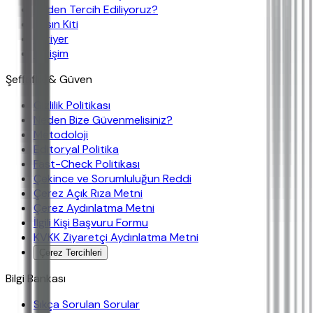
Neden Tercih Ediliyoruz?
Basın Kiti
Kariyer
İletişim
Şeffaflık & Güven
Gizlilik Politikası
Neden Bize Güvenmelisiniz?
Metodoloji
Editoryal Politika
Fast-Check Politikası
Çekince ve Sorumluluğun Reddi
Çerez Açık Rıza Metni
Çerez Aydınlatma Metni
İlgili Kişi Başvuru Formu
KVKK Ziyaretçi Aydınlatma Metni
Çerez Tercihleri
Bilgi Bankası
Sıkça Sorulan Sorular