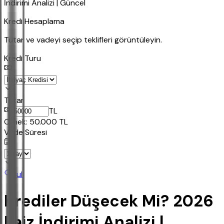
İndirimi Analizi | Güncel
Kredi Hesaplama
Tutar ve vadeyi seçip teklifleri görüntüleyin.
Kredi Turu
Tutar
TL
Ornek:
50.000
TL
Vade Süresi
Bul
Krediler Düşecek Mi? 2026
Faiz İndirimi Analizi |