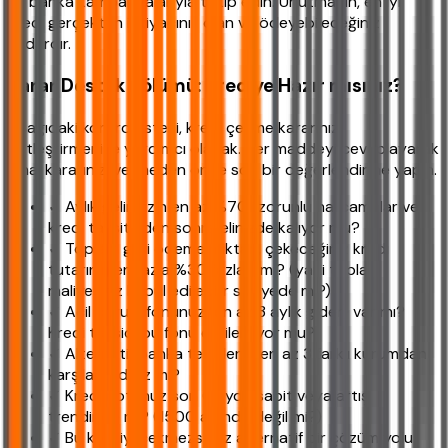
ve banka kampanyalarıyla takip edin. Unutmayın, en iyi
kredi gerçekten ihtiyacınız olan ve ödeyebileceğiniz
kadardır.
Karar Destek Bölümü: Krediye Hazır mısınız?
Aşağıdaki kontrol listesi, kredi çekme kararınızı
netleştirmenize yardımcı olacak. Her maddeyi cevaplayarak
nihai kararınızı vermeden önce son bir değerlendirme yapın.
✓ Aylık gelirinizin en az %70'i zorunlu harcamalar ve
kredi taksitinden sonra elinizde kalıyor mu?
✓ Toplam geri ödeme miktarı, çekeceğiniz kredi
tutarının en fazla %30 fazlası mı? (yani toplam
maliyetiniz kabul edilebilir seviyede mi?)
✓ Acil durum fonunuz (en az 3 aylık gider) var mı?
Kredi taksidi bu fonu etkilemiyor mu?
✓ Alternatif banka tekliflerini en az 3 farklı kurumdan
karşılaştırdınız mı?
✓ Kredi notunuz son 6 ayda sabit veya artış
trendinde mi? (1500 altında değil mi?)
✓ Bu krediyi çekmezseniz alternatif bir çözüm yolu