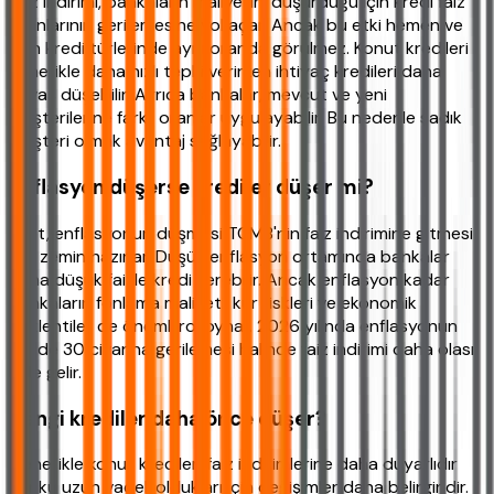
Faiz indirimi, bankaların maliyetini düşürdüğü için kredi faiz
oranlarının gerilemesine yol açar. Ancak bu etki hemen ve
tüm kredi türlerinde aynı oranda görülmez. Konut kredileri
genellikle daha hızlı tepki verirken ihtiyaç kredileri daha
yavaş düşebilir. Ayrıca bankalar, mevcut ve yeni
müşterilerine farklı oranlar uygulayabilir. Bu nedenle sadık
müşteri olmak avantaj sağlayabilir.
Enflasyon düşerse krediler düşer mi?
Evet, enflasyonun düşmesi TCMB'nin faiz indirimine gitmesi
için zemin hazırlar. Düşük enflasyon ortamında bankalar
daha düşük faizle kredi verebilir. Ancak enflasyon kadar
bankaların fonlama maliyeti, kur riskleri ve ekonomik
beklentiler de önemli rol oynar. 2026 yılında enflasyonun
yüzde 30 civarına gerilemesi halinde faiz indirimi daha olası
hale gelir.
Hangi krediler daha önce düşer?
Genellikle konut kredileri faiz indirimlerine daha duyarlıdır
çünkü uzun vadeli oldukları için değişimler daha belirgindir.