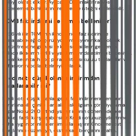
dolaylı olarak etkiler. Ayrıca BDDK'nın aktif rasyosu
düzenlemesi bankaların kredi verme isteğini etkileyebilir.
TCMB faiz indirimi ne zaman bekleniyor?
2026 yılı için TCMB'nin ikinci yarıda faiz indirimine
başlayabileceği öngörülüyor. Enflasyonun kalıcı olarak
düşüş trendine girmesi ve küresel faizlerin gevşemesi
halinde ilk adımın eylül veya ekim ayında atılması bekleniyor.
Ancak kesin tarih yok; para politikası kurulu toplantıları ve
enflasyon raporları belirleyici olacak.
Kredi notu düşük olanlar indirimden
yararlanabilir mi?
Kredi notu düşük olanlar genel faiz indirimlerinden sınırlı
yararlanabilir çünkü bankalar risk algısına göre fiyatlama
yapar. Notu 1200 altındaysanız indirim döneminde bile
yüksek faizle karşılaşabilirsiniz. Kredi notunuzu iyileştirmek
daha uygun oranlara erişimi kolaylaştırır. Önce mevcut
borçlarınızı düzenleyin, ekstre kart borçlarını azaltın.