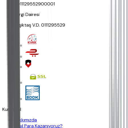
0011129552900001
Vergi Dairesi
Beşiktaş V.D. 0111295529
Kurumsal
Hakkımızda
Nasıl Para Kazanıyoruz?