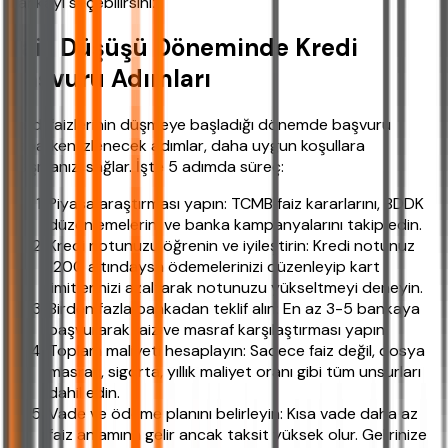
bankayı seçebilirsiniz.
Faiz Düşüşü Döneminde Kredi
Başvuru Adımları
Kredi faizlerinin düşmeye başladığı dönemde başvuru
yaparken izlenecek adımlar, daha uygun koşullara
ulaşmanızı sağlar. İşte 5 adımda süreç:
Piyasa araştırması yapın: TCMB faiz kararlarını, BDDK
düzenlemelerini ve banka kampanyalarını takip edin.
Kredi notunuzu öğrenin ve iyileştirin: Kredi notunuz
1200 altındaysa ödemelerinizi düzenleyip kart
limitlerinizi azaltarak notunuzu yükseltmeyi deneyin.
Birden fazla bankadan teklif alın: En az 3-5 bankaya
başvurarak faiz ve masraf karşılaştırması yapın.
Toplam maliyeti hesaplayın: Sadece faiz değil, dosya
masrafı, sigorta, yıllık maliyet oranı gibi tüm unsurları
dahil edin.
Vade ve ödeme planını belirleyin: Kısa vade daha az
faiz anlamına gelir ancak taksit yüksek olur. Gelirinize