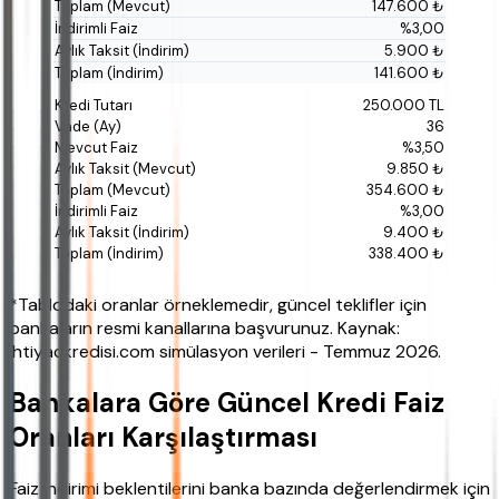
147.600 ₺
%3,00
5.900 ₺
141.600 ₺
250.000 TL
36
%3,50
9.850 ₺
354.600 ₺
%3,00
9.400 ₺
338.400 ₺
*Tablodaki oranlar örneklemedir, güncel teklifler için
bankaların resmi kanallarına başvurunuz. Kaynak:
ihtiyackredisi.com simülasyon verileri - Temmuz 2026.
Bankalara Göre Güncel Kredi Faiz
Oranları Karşılaştırması
Faiz indirimi beklentilerini banka bazında değerlendirmek için