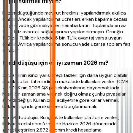
yapılandırmalı mıyım?
Faizler düştüğünde mevcut kredinizi yapılandırmak akıllıca
olabilir. Ancak yapılandırma ücretleri, erken kapama cezası
ve yeni vade gibi maliyetleri hesaba katın. Toplamda en az
%1-2 faiz avantajı sağlamıyorsa yapılandırmayın. Örneğin
100 bin TL'lik bir kredide 6 bin TL'lik avantaj varsa uygun
olabilir. Ayrıca yapılandırma sonucu vade uzarsa toplam faiz
artabilir.
Kredi düşüşü için en iyi zaman 2026 mı?
2026 yılının ikinci yarısı kredi faizleri için daha uygun olabilir
ancak bu bir tahmindir. Bu makalede kullanılan veriler TCMB
ve BDDK'nın 2026 Q3 projeksiyonlarına dayanmaktadır.
Kesin bir zamanlama vermek doğru olmaz çünkü piyasalar
sürekli değişir. Kullanıcılar aciliyetine göre karar vermeli,
beklenti içinde gereksiz yere borçlanmamalı.
Veri Metodolojisi: Bu içerikte kullanılan platform verileri,
ihtiyackredisi.com üzerinde Haziran 2026 döneminde
gerçekleştirilen 2.872 anonim kredi hesaplama