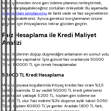
Kredi çekmeden önce geri ödeme planınızı netleştirmek,
ileride karşılaşabileceğiniz zorlukları önleyebilir. Bu aşamada
ödeme planı simülasyonu
ile farklı vade ve faiz seçeneklerini
karşılaştırabilirsiniz. Ayrıca gereksiz borçlanmanın önüne
geçmek için ihtiyaçlarınızı tekrar gözden geçirin.
Faiz Hesaplama ile Kredi Maliyet
Analizi
Kredi faizlerinin düşüp düşmediğini anlamanın en somut yolu
hesaplama yapmaktır. İşte güncel faiz oranlarıyla 50.000
TL ve 100.000 TL için örnek hesaplamalar:
50.000 TL Kredi Hesaplama
Mevcut piyasa koşullarında ihtiyaç kredisi faiz oranı %3,5
(aylık) civarında. 12 ay vadeli 50.000 TL kredi çekerseniz
aylık taksit yaklaşık 5.200 TL, toplam geri ödeme ise
62.400 TL olur. Faiz indirimi %3'e düşerse aylık taksit 5.050
TL'ye, toplam 60.600 TL'ye geriler. Aradaki 1.800 TL fark,