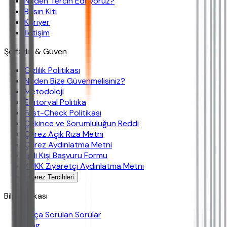
Neden Tercih Ediliyoruz?
Basın Kiti
Kariyer
İletişim
Şeffaflık & Güven
Gizlilik Politikası
Neden Bize Güvenmelisiniz?
Metodoloji
Editoryal Politika
Fast-Check Politikası
Çekince ve Sorumluluğun Reddi
Çerez Açık Rıza Metni
Çerez Aydınlatma Metni
İlgili Kişi Başvuru Formu
KVKK Ziyaretçi Aydınlatma Metni
Çerez Tercihleri
Bilgi Bankası
Sıkça Sorulan Sorular
Blog