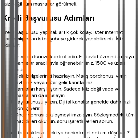
faiz değil tüm masraflar görülmeli.
Kredi Başvurusu Adımları
Kredi başvurusu yapmak artık çok kolay. İster internet
bankacılığından ister şubeye giderek yapabilirsiniz. İşte
adımlar:
Kredi notunuzu kontrol edin. E-devlet üzerinden veya
bankalar aracılığıyla öğrenebilirsiniz. 1500 ve üzeri
iyidir.
Gelir belgelerinizi hazırlayın. Maaş bordronuz, vergi
levhanız veya diğer gelir kanıtlarınız.
Bankaları karşılaştırın. Sadece faiz değil vade ve
masrafları da inceleyin.
Başvurunuzu yapın. Dijital kanallar genelde daha hızlı
sonuç verir.
Onay sonrası sözleşmeyi imzalayın. Sözleşmedeki tüm
maddeleri okuyun, soru işaretli yerleri sorun.
Bu noktada aklınıza 'Peki ya benim kredi notum düşükse?'