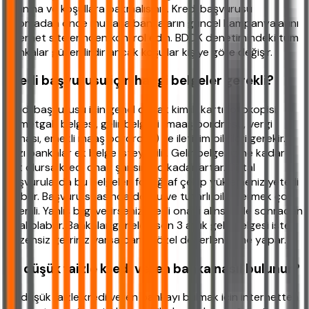
oranına ve koşullara bakmalısınız. Kredi başvurusu
yapmadan önce mutlaka bankaların güncel kampanyalarını
internet sitelerinden kontrol edin. BDDK denetimindeki tüm
bankalar güvenilirdir ancak koşullar kişiye göre değişir.
Kredi başvurusu için hangi belgeler gerekli?
Kredi başvurusu için genel olarak kimlik kartı fotokopisi,
ikametgah belgesi, gelir belgesi (maaş bordrosu, vergi
levhası, emekli maaş bordrosu) ve iletişim bilgileri gerekir.
Bazı bankalar ek belge isteyebilir. Gelir belgeniz ne kadar
net olursa kredi onay şansınız o kadar artar. Dijital
başvurularda bu belgeleri fotoğraf çekip yüklemeniz yeterli
olabilir. Başvuru sırasında doğru ve tutarlı bilgi vermek çok
önemli. Yanlış bilgi verirseniz kredi onayı alınsa bile sonradan
iptal olabilir. Bankalar genelde son 3 aylık gelir belgesi ister.
Düzensiz geliriniz varsa banka özel değerlendirme yapar.
En düşük faizle kredi veren banka nasıl bulunur?
En düşük faizle kredi veren bankayı bulmak için internetten