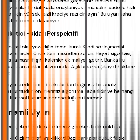
Geliriniz düzenliyse ve ödeme geçmişiniz temizse dijital
başvurular 10 dakikada onaylanıyor. Ama sakın sadece hızlı
onay için yüksek faizli krediye razı olmayın." Bu uyarı saha
gözlemlerimize dayanıyor.
Tüketici Hakları Perspektifi
Finansal okuryazarlığın temel kuralı: Kredi sözleşmesini
imzalamadan önce tüm masrafları sorun. Hayat sigortası,
dosya masrafı gibi kalemler ek maliyet getirir. Banka bu
masrafları açıklamak zorunda. Açıklamazsa şikayet hakkınız
var.
ihtiyackredisi.com, bankalardan bağımsız bir analiz
platformudur; önerilerimiz algoritma tabanlıdır ve herhangi
bir finansal kurumun sponsorluğunu içermez.
Önemli Uyarı
Kredi çekerken dikkat etmeniz gereken kritik noktalar:
Gizli masraflara dikkat! Bazı bankalar düşük faizle