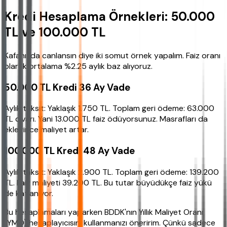
Kredi Hesaplama Örnekleri: 50.000
TL ve 100.000 TL
Kafanızda canlansın diye iki somut örnek yapalım. Faiz oranı
olarak ortalama %2.25 aylık baz alıyoruz.
50.000 TL Kredi 36 Ay Vade
Aylık taksit: Yaklaşık 1.750 TL. Toplam geri ödeme: 63.000
TL civarı. Yani 13.000 TL faiz ödüyorsunuz. Masrafları da
ekleyince maliyet artar.
100.000 TL Kredi 48 Ay Vade
Aylık taksit: Yaklaşık 2.900 TL. Toplam geri ödeme: 139.200
TL. Faiz maliyeti 39.200 TL. Bu tutar büyüdükçe faiz yükü
de katlanıyor.
Bu hesaplamaları yaparken BDDK'nın Yıllık Maliyet Oranı
(YMO) hesaplayıcısını kullanmanızı öneririm. Çünkü sadece