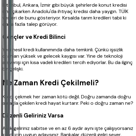
İstanbul, Ankara, İzmir gibi büyük şehirlerde konut kredisi
öne çıkarken Anadolu'da ihtiyaç kredisi daha yaygın. TÜİK
verileri de bunu gösteriyor. Kırsalda tarım kredileri tabii ki
daha fazla talep görüyor.
Gençler ve Kredi Bilinci
Yeni nesil kredi kullanımında daha temkinli. Çünkü işsizlik
oranları yüksek ve gelecek kaygısı var. Yine de teknoloji
alışverişi için kısa vadeli kredileri tercih ediyorlar. Bu da ilginç
bir çelişki.
Ne Zaman Kredi Çekilmeli?
Kredi çekmek her zaman kötü değil. Doğru zamanda doğru
amaçla çekilen kredi hayat kurtarır. Peki o doğru zaman ne?
Düzenli Geliriniz Varsa
Aylık geliriniz sabitse ve en az 6 aydır aynı işte çalışıyorsanız
kredi için uygun adaysınız. Bankalar düzenli geliri sever.