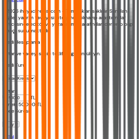
©2026 ihtiyackredisi.com - Tüm hakları saklıdır. Sunulan
bilgiler yatırım tavsiyesi niteliğinde olmayıp araştırmalar
neticesinde editör ve yazarlarımız tarafından derlenip bilgi
amaçlı sunulmaktadır.
Kredi Hesaplama
Tutar ve vadeyi seçip teklifleri görüntüleyin.
Kredi Turu
Tutar
TL
Ornek:
50.000
TL
Vade Süresi
Bul