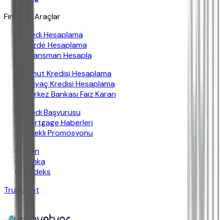
Finansal Araçlar
Kredi Hesaplama
Yüzde Hesaplama
Finansman Hesapla
Konut Kredisi Hesaplama
İhtiyaç Kredisi Hesaplama
Merkez Bankası Faiz Kararı
Kredi Başvurusu
Mortgage Haberleri
Emekli Promosyonu
İban
Banka
Findeks
Trustpilot