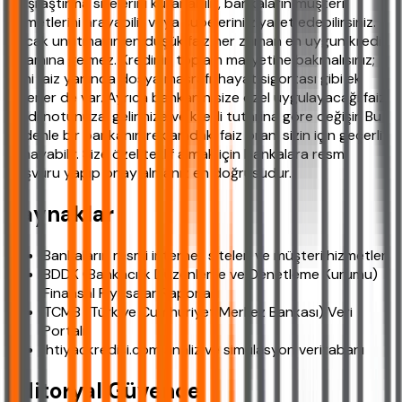
karşılaştırma sitelerini kullanabilir, bankaların müşteri
hizmetlerini arayabilir veya şubelerini ziyaret edebilirsiniz.
Ancak unutmayın en düşük faiz her zaman en uygun kredi
anlamına gelmez. Kredinin toplam maliyetine bakmalısınız;
yani faiz yanında dosya masrafı, hayat sigortası gibi ek
giderler de var. Ayrıca bankanın size özel uygulayacağı faiz
kredi notunuza, gelirinize ve kredi tutarına göre değişir. Bu
nedenle bir bankanın reklamdaki faiz oranı sizin için geçerli
olmayabilir. Size özel teklif almak için bankalara resmi
başvuru yapıp onay almanız en doğrusudur.
Kaynaklar
Bankaların resmi internet siteleri ve müşteri hizmetleri
BDDK (Bankacılık Düzenleme ve Denetleme Kurumu)
Finansal Piyasalar Raporları
TCMB (Türkiye Cumhuriyet Merkez Bankası) Veri
Portalı
ihtiyackredisi.com analiz ve simülasyon veritabanı
Editoryal Güvence