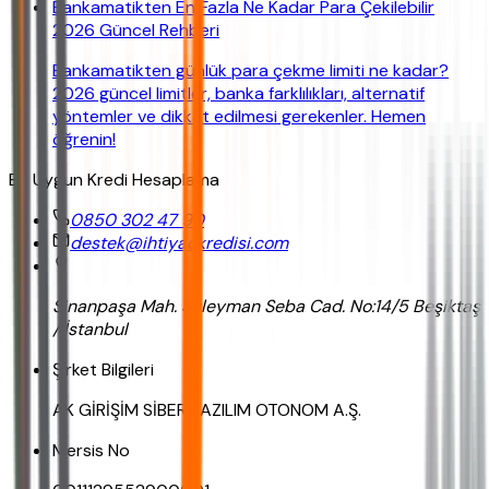
Bankamatikten En Fazla Ne Kadar Para Çekilebilir
2026 Güncel Rehberi
Bankamatikten günlük para çekme limiti ne kadar?
2026 güncel limitler, banka farklılıkları, alternatif
yöntemler ve dikkat edilmesi gerekenler. Hemen
öğrenin!
En Uygun Kredi Hesaplama
0850 302 47 90
destek@ihtiyackredisi.com
Sinanpaşa Mah. Süleyman Seba Cad. No:14/5 Beşiktaş
/ İstanbul
Şirket Bilgileri
AK GİRİŞİM SİBER YAZILIM OTONOM A.Ş.
Mersis No