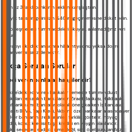
✔ En az 3 farklı bankanın teklifini karşılaştırın.
✔ Aylık taksitin gelirinizin %40'ını geçmemesine dikkat edin.
✔ Sözleşmedeki tüm maddeleri okuyun, anlamadığınız yeri
sorun.
Bu yazıyı okuduktan sonra hâlâ ihtiyacınız yoksa doğru
kararı vermişsiniz demektir.
Sıkça Sorulan Sorular
Kredi veren bankalar hangileridir?
Türkiye'de kredi veren bankalar temelde tüm mevduat
bankaları ve katılım bankalarıdır. Ziraat Bankası, Halkbank,
VakıfBank kamu bankaları olarak öne çıkarken İş Bankası,
Garanti BBVA, Yapı Kredi, Akbank özel bankalar arasında yer
alır. Her bankanın kredi ürünleri farklılık gösterir. İhtiyaç
kredisi, konut kredisi, taşıt kredisi en yaygın olanlarıdır.
Banka seçerken sadece isme değil, size özel sunulan faiz