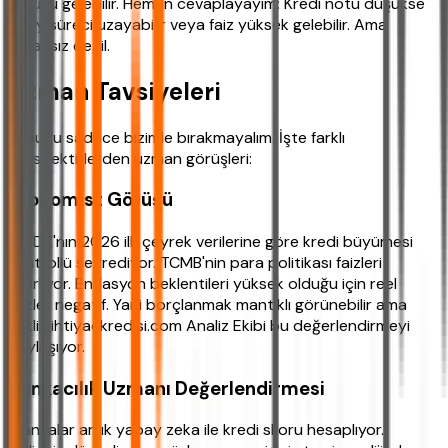
sorusu gelebilir. Hemen cevaplayayım: Kredi notu düşükse
onay süreci uzayabilir veya faiz yüksek gelebilir. Ama
imkansız değil.
Uzman Tavsiyeleri
Konuyu sadece bizimle bırakmayalım. İşte farklı
perspektiflerden uzman görüşleri:
Ekonomist Görüşü
"BDDK'nın 2026 ilk çeyrek verilerine göre kredi büyümesi
kontrollü seyrediyor. TCMB'nin para politikası faizleri
belirliyor. Enflasyon beklentileri yüksek olduğu için reel
faizler negatif. Yani borçlanmak mantıklı görünebilir ama
riskli." ihtiyackredisi.com Analiz Ekibi bu değerlendirmeyi
paylaşıyor.
Bankacılık Uzmanı Değerlendirmesi
"Bankalar artık yapay zeka ile kredi skoru hesaplıyor.