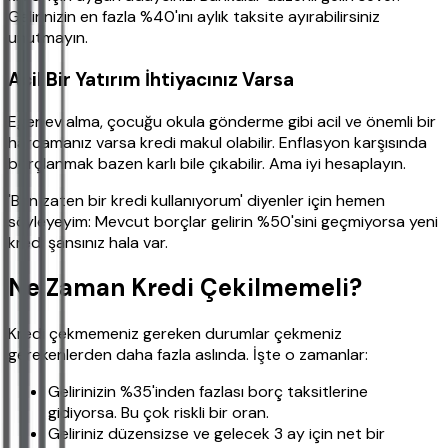
Gelirinizin en fazla %40'ını aylık taksite ayırabilirsiniz
unutmayın.
Acil Bir Yatırım İhtiyacınız Varsa
Eğer ev alma, çocuğu okula gönderme gibi acil ve önemli bir
harcamanız varsa kredi makul olabilir. Enflasyon karşısında
borçlanmak bazen karlı bile çıkabilir. Ama iyi hesaplayın.
'Ben zaten bir kredi kullanıyorum' diyenler için hemen
söyleyeyim: Mevcut borçlar gelirin %50'sini geçmiyorsa yeni
kredi şansınız hala var.
Ne Zaman Kredi Çekilmemeli?
Kredi çekmemeniz gereken durumlar çekmeniz
gerekenlerden daha fazla aslında. İşte o zamanlar:
Gelirinizin %35'inden fazlası borç taksitlerine
gidiyorsa. Bu çok riskli bir oran.
Geliriniz düzensizse ve gelecek 3 ay için net bir