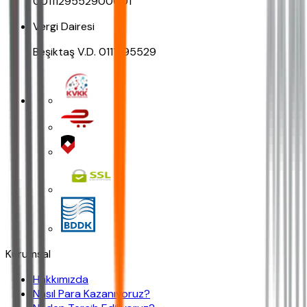
0011129552900001
Vergi Dairesi
Beşiktaş V.D. 0111295529
Kurumsal
Hakkımızda
Nasıl Para Kazanıyoruz?