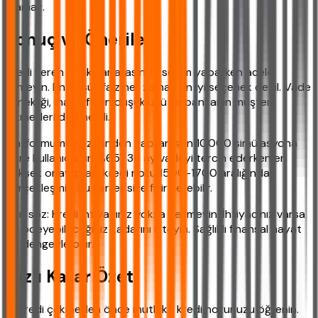
olamaz.
Sonuç ve Öneriler
Kredi veren bankalar arasında seçim yaparken acele
etmeyin. En düşük faiz her zaman en iyi seçenek değil. Vade
esnekliği, masrafların düşüklüğü ve bankanın müşteri
hizmetleri de önemli.
Platformumuz üzerinden yapılan son 10.000 simülasyona
göre kullanıcıların %65'i 36 ay vadeyi tercih ederken en
yüksek onay oranı kredi notu 1500-1700 aralığında
gerçekleşmiş. Bu veriler size fikir verebilir.
Son söz: Kredi ihtiyacınız yoksa çekmeyin. İhtiyacınız varsa
da ödeyebileceğiniz kadarını isteyin. Sağlıklı finansal hayat
bu dengeyle olur.
Hızlı Karar Özeti
✔ Kredi çekmeden önce mutlaka kredi notunuzu öğrenin.