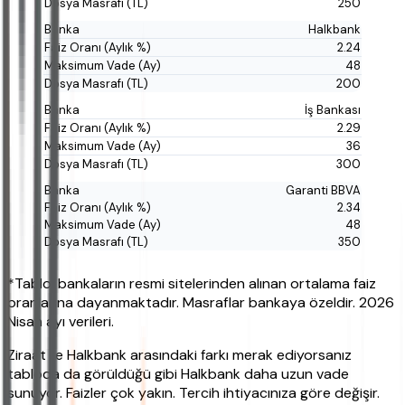
250
Halkbank
2.24
48
200
İş Bankası
2.29
36
300
Garanti BBVA
2.34
48
350
*Tablo, bankaların resmi sitelerinden alınan ortalama faiz
oranlarına dayanmaktadır. Masraflar bankaya özeldir. 2026
Nisan ayı verileri.
Ziraat ile Halkbank arasındaki farkı merak ediyorsanız
tabloda da görüldüğü gibi Halkbank daha uzun vade
sunuyor. Faizler çok yakın. Tercih ihtiyacınıza göre değişir.