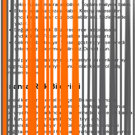
çekip yüksek masraf alabiliyor. Toplam maliyete bakın.
Erken kapatma cezası olabilir. Krediyi vadesinden
önce kapatırsanız ceza ödeyebilirsiniz. Sözleşmede
yazar.
Değişken faiz riski. Bazı kredilerde faiz piyasaya
endeksli olur. Faizler yükselirse taksitiniz artar.
Gelirinizi abartmayın. Yüksek gösterip yüksek kredi
çekerseniz ödeyemeyebilirsiniz. Dürüst olun.
Finansal piyasalardaki oynaklık nedeniyle bu içerik her ayın
ilk iş günü piyasa verileriyle manuel olarak kontrol edilip
güncellenmektedir.
Finansal Risk Bildirimi
Finansal kararlar bireysel risk içerir. Bu içerik yalnızca
bilgilendirme amacıyla hazırlanmıştır. Herhangi bir finansal
ürün veya hizmet hakkında karar vermeden önce ilgili banka
veya kuruluşun resmi kanallarından teyit alın.
ihtiyackredisi.com'da yer alan bilgiler, yatırım tavsiyesi
niteliği taşımaz ve kişisel finansal kararlarınızın tek dayanağı