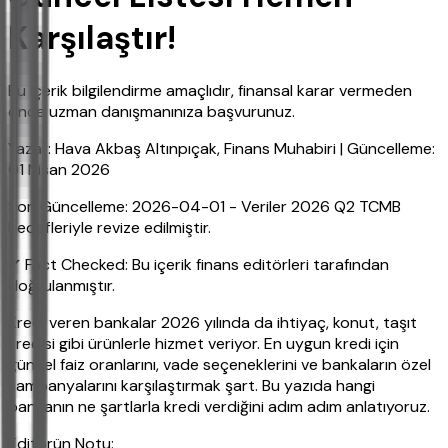
Karşılaştır!
Bu içerik bilgilendirme amaçlıdır, finansal karar vermeden
önce uzman danışmanınıza başvurunuz.
Yazar: Hava Akbaş Altınpıçak, Finans Muhabiri | Güncelleme:
01 Nisan 2026
Son Güncelleme: 2026-04-01 - Veriler 2026 Q2 TCMB
hedefleriyle revize edilmiştir.
✔ Fact Checked: Bu içerik finans editörleri tarafından
doğrulanmıştır.
Kredi veren bankalar 2026 yılında da ihtiyaç, konut, taşıt
kredisi gibi ürünlerle hizmet veriyor. En uygun kredi için
güncel faiz oranlarını, vade seçeneklerini ve bankaların özel
kampanyalarını karşılaştırmak şart. Bu yazıda hangi
bankanın ne şartlarla kredi verdiğini adım adım anlatıyoruz.
Editörün Notu: