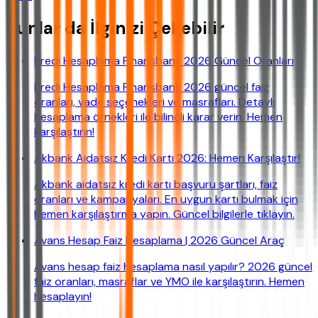
Bunlar da İlginizi Çekebilir
Kredi Hesaplama Finansbank 2026 Güncel Oranları
Kredi Hesaplama Finansbank 2026 güncel faiz
oranları, vade seçenekleri ve masrafları. Detaylı
hesaplama örnekleri ile bilinçli karar verin. Hemen
karşılaştırın!
Akbank Aidatsız Kredi Kartı 2026: Hemen Karşılaştır!
Akbank aidatsız kredi kartı başvuru şartları, faiz
oranları ve kampanyaları. En uygun kartı bulmak için
hemen karşılaştırma yapın. Güncel bilgilerle tıklayın.
Avans Hesap Faiz Hesaplama | 2026 Güncel Araç
Avans hesap faiz hesaplama nasıl yapılır? 2026 güncel
faiz oranları, masraflar ve YMO ile karşılaştırın. Hemen
hesaplayın!