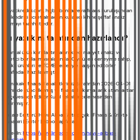
ihtiyackredisi.com, hiçbir banka veya finans kuruluşundan
yönlendirici ücret almadan, kullanıcı lehine şeffaf analiz
sunmayı taahhüt eder.
Bu yazı kim tarafından hazırlandı?
Finansal ürün karşılaştırmaları, kredi maliyet analizi ve
tüketici borçlanması alanında 10 yıl üzeri deneyime sahip,
banka ürünleri ve TCMB verileriyle çalışan editörler
tarafından hazırlanmıştır.
Bu makale, finansal analistlerimiz tarafından 2026-04-01
tarihinde güncellenmiş ve finansal okuryazarlık standartları
çerçevesinde Editör Kurul teknik incelemesinden
geçirilmiştir.
Makale Editörü: Hava Akbaş Altınpıçak | Finans & Kripto
Muhabiri | Editör | Röportaj Yazarı
LinkedIn:
https://www.linkedin.com/in/hava-akbas-
altinpicak/