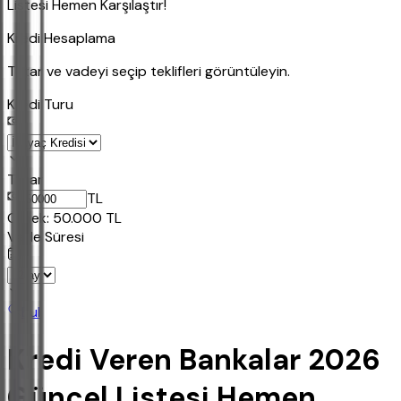
Listesi Hemen Karşılaştır!
Kredi Hesaplama
Tutar ve vadeyi seçip teklifleri görüntüleyin.
Kredi Turu
Tutar
TL
Ornek:
50.000
TL
Vade Süresi
Bul
Kredi Veren Bankalar 2026
Güncel Listesi Hemen