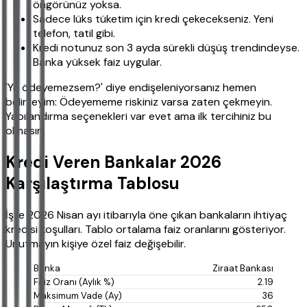
öngörünüz yoksa.
Sadece lüks tüketim için kredi çekecekseniz. Yeni
telefon, tatil gibi.
Kredi notunuz son 3 ayda sürekli düşüş trendindeyse.
Banka yüksek faiz uygular.
'Ya ödeyemezsem?' diye endişeleniyorsanız hemen
belirteyim: Ödeyememe riskiniz varsa zaten çekmeyin.
Yapılandırma seçenekleri var evet ama ilk tercihiniz bu
olmasın.
Kredi Veren Bankalar 2026
Karşılaştırma Tablosu
İşte 2026 Nisan ayı itibarıyla öne çıkan bankaların ihtiyaç
kredisi koşulları. Tablo ortalama faiz oranlarını gösteriyor.
Unutmayın kişiye özel faiz değişebilir.
Ziraat Bankası
2.19
36