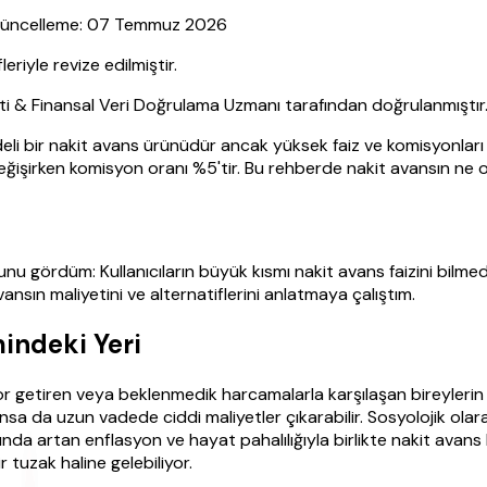
| Güncelleme: 07 Temmuz 2026
yle revize edilmiştir.
sti & Finansal Veri Doğrulama Uzmanı tarafından doğrulanmıştır
eli bir nakit avans ürünüdür ancak yüksek faiz ve komisyonları n
 değişirken komisyon oranı %5'tir. Bu rehberde nakit avansın ne
 şunu gördüm: Kullanıcıların büyük kısmı nakit avans faizini bil
vansın maliyetini ve alternatiflerini anlatmaya çalıştım.
indeki Yeri
or getiren veya beklenmedik harcamalarla karşılaşan bireylerin
a da uzun vadede ciddi maliyetler çıkarabilir. Sosyolojik olara
ında artan enflasyon ve hayat pahalılığıyla birlikte nakit avans 
r tuzak haline gelebiliyor.