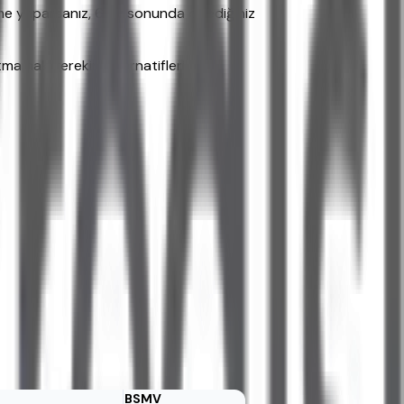
me yaparsanız, 6 ay sonunda ödediğiniz
mamak gerekir. Alternatifleri
BSMV