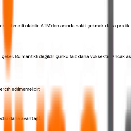
mek zahmetli olabilir. ATM'den anında nakit çekmek daha pratik
ns çeker. Bu mantıklı değildir çünkü faiz daha yüksektir. Ancak
ercih edilmemelidir:
disi daha avantajlı).