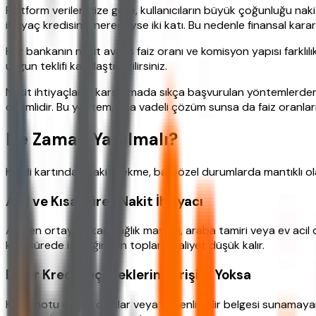
Platform verilerimize göre, kullanıcıların büyük çoğunluğu naki
ihtiyaç kredisinin neredeyse iki katı. Bu nedenle finansal kar
Her bankanın nakit avans faiz oranı ve komisyon yapısı farklılı
uygun teklifi karşılaştırabilirsiniz.
Nakit ihtiyaçlarını karşılamada sıkça başvurulan yöntemlerden
önemlidir. Bu yöntem, kısa vadeli çözüm sunsa da faiz oranları 
Ne Zaman Yapılmalı?
Kredi kartından nakit çekme, bazı özel durumlarda mantıklı ola
Acil ve Kısa Süreli Nakit İhtiyacı
Aniden ortaya çıkan sağlık masrafı, araba tamiri veya ev acil d
kısa sürede işlediğinden toplam maliyet düşük kalır.
Diğer Kredi Seçeneklerine Erişim Yoksa
Kredi notu düşük olanlar veya düzenli gelir belgesi sunamayanl