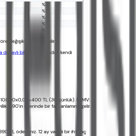
%5
%5
%5
%5
%5
re değişiklik gösterebilir.
detaylı bilgi alın
. Ardından kendi
z: 10.000x0,04=400 TL (30 günlük). BSMV:
%90'ın üzerinde bir faiz anlamına gelir.
0 TL ödersiniz. 12 ay vadeli bir ihtiyaç