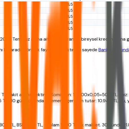
%5
%5
%5
%5
%5
2026 Temmuz ayına aittir. Faiz oranları bireysel kredi notuna gö
ını bir arada görmek faydalı olacaktır. Bu sayede
Banka hakkında 
0 TL nakit avans çektiniz. Komisyon: 10.000x0,05=500 TL. Fai
0 gün sonunda ödemeniz gereken tutar: 10.945 TL. Bu, yıllık 
800 TL, BSMV 90 TL, toplam 1.890 TL ek maliyet. 30 günde 21.89