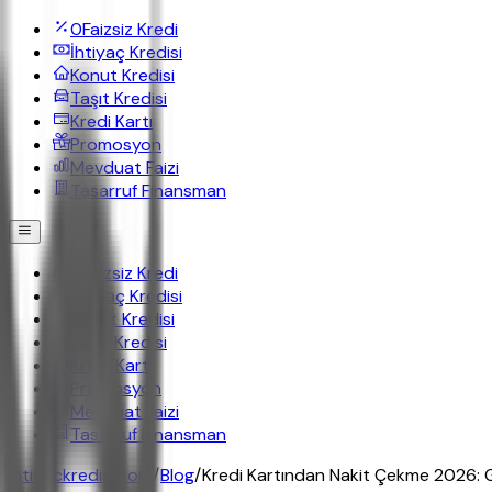
0
Faizsiz Kredi
İhtiyaç Kredisi
Konut Kredisi
Taşıt Kredisi
Kredi Kartı
Promosyon
Mevduat Faizi
Tasarruf Finansman
0
Faizsiz Kredi
İhtiyaç Kredisi
Konut Kredisi
Taşıt Kredisi
Kredi Kartı
Promosyon
Mevduat Faizi
Tasarruf Finansman
ihtiyackredisi.com
/
Blog
/
Kredi Kartından Nakit Çekme 2026: G