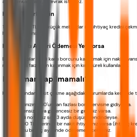
avans imkanı tanır, ek evrak istemez.
Küçük Tutarlar İçin
1.000-2.000 TL gibi küçük meblağlar için ihtiyaç kredisi çek
hesaplamalısınız.
Kredi Kartı Asgari Ödemesi Yetiyorsa
Bazı kullanıcılar kredi kartı borcunu kapatmak için nakit ava
nakit avans faizinden kaçınmak için kısa süreli kullanılabilir.
Ne Zaman Yapılmamalı?
Kredi kartından nakit çekme aşağıdaki durumlarda kesinlikle t
Gelirinizin %30'undan fazlası borç servisine gidiyorsa.
Düzensiz veya güvencesiz bir geliriniz varsa.
Kredi notunuz son 3 ayda düşüş trendindeyse.
5.000 TL üzerinde bir nakit ihtiyacınız varsa (ihtiyaç kre
Borcu birkaç ay içinde ödeyemeyecekseniz.