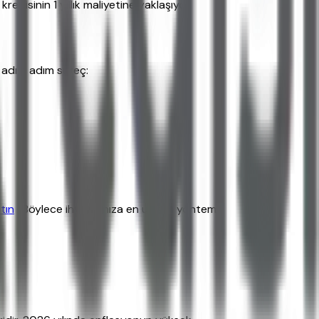
disinin 1 yıllık maliyetine yaklaşıyor.
e adım adım süreç:
tın
. Böylece ihtiyacınıza en uygun yöntemi