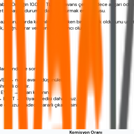
ilir. Örneğin 10.000 TL nakit avans çekip sadece asgari öde
ı net olmayan durumlarda uzak durmak en doğrusu.
 bazı durumlarda kaçınılması gereken bir seçenek olduğunu unut
ek, doğru karar vermenize yardımcı olur.
arı kendinize sorun:
EVET → nakit avans düşünülebilir.
etli olabilir.
 EVET → onları kullanın.
? → EVET → ihtiyaç kredisi daha ucuz.
e de uzun vadede zararlı çıkabilirsiniz.
Komisyon Oranı