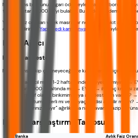
Nakit avans borcunu asgari ödemeyle uzatmak borcu katlayab
toplam tutar 15.000 TL'yi bulabilir. Bu nedenle ödeme plan
Yüksek faiz oranları ve ek masraflar nedeniyle nakit avansın
değerlendirirken
Yapı Kredi kampanya yapısı
detaylarını bilm
Karar Ağacı
Hızlı Karar Destek
Nakit avans çekip çekmeyeceğinize karar vermek için şu sorul
İhtiyaç acil mi ve 1-2 hafta içinde ödeyebilir miyim? → 
Tutar 5.000 TL altında mı? → EVET → ihtiyaç kredisi zahm
Alternatif olarak birikimim veya aile desteğim var mı? →
Kredi notum yeterli mi ve ihtiyaç kredisi alabilir miyim
Cevaplarınız "hayır" ağırlıklıysa nakit avans cazip görüns
Banka Karşılaştırma Tablosu
Banka
Aylık Faiz Oranı