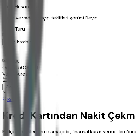
Kredi Hesaplama
Tutar ve vadeyi seçip teklifleri görüntüleyin.
Kredi Turu
Tutar
TL
Ornek:
50.000
TL
Vade Süresi
Bul
Kredi Kartından Nakit Çekm
Bu içerik bilgilendirme amaçlıdır, finansal karar vermeden ö