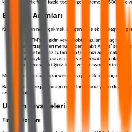
kredisinde aylık %2,5 faizle toplam geri ödeme 23.500 TL civar
Başvuru Adımları
Kredi kartından nakit çekmek için genellikle ek bir başvuru ger
Banka ATM'sine gidin veya mobil uygulamayı açın.
Kredi kartı işlemleri menüsünden "Nakit Avans" seçeneği
Çekmek istediğiniz tutarı girin (limitinizi aşmamalısınız).
İşlemi onaylayın, paranızı alın veya hesabınıza aktarın.
İşlem sonrası çektiğiniz tutar ve komisyon ekstrenize ya
Mobil uygulamadan yaparsanız para genellikle birkaç dakika için
Başvuru sürecine geçmeden önce farklı senaryoları değerlend
seçebilirsiniz.
Uzman Tavsiyeleri
Finans Uzmanı