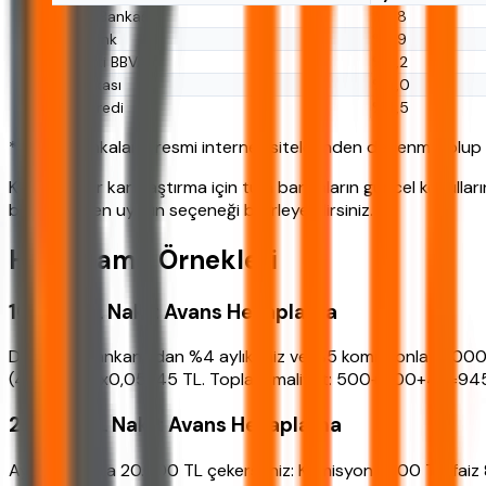
Ziraat Bankası
%3,8
Halkbank
%3,9
Garanti BBVA
%4,2
İş Bankası
%4,0
Yapı Kredi
%4,5
*Tablo, bankaların resmi internet sitelerinden derlenmiş olup 
Kapsamlı bir karşılaştırma için tüm bankaların güncel koşullar
bütçenize en uygun seçeneği belirleyebilirsiniz.
Hesaplama Örnekleri
10.000 TL Nakit Avans Hesaplama
Diyelim ki bankanızdan %4 aylık faiz ve %5 komisyonla 10.00
(400+500)x0,05=45 TL. Toplam maliyet: 500+400+45=945 TL. 3
20.000 TL Nakit Avans Hesaplama
Aynı oranlarla 20.000 TL çekerseniz: Komisyon 1.000 TL, faiz 