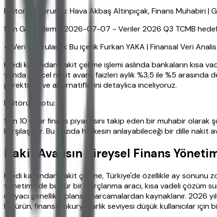
Editoryal Sorumlu: Hava Akbaş Altınpıçak, Finans Muhabiri 
Son Güncelleme: 2026-07-07 - Veriler 2026 Q3 TCMB hedefleri
✔ Veri Doğrulama: Bu içerik Furkan YAKA | Finansal Veri Anali
Kredi kartından nakit çekme işlemi aslında bankaların kısa vad
yılında güncel nakit avans faizleri aylık %3,5 ile %5 arasında
gerektiğini ve alternatiflerini detaylıca inceliyoruz.
Editörün Notu:
Son 10 yıldır finans piyasasını takip eden bir muhabir olarak
karşılaşıyor. Bu yazıda herkesin anlayabileceği bir dille nakit a
Nakit Avansın Bireysel Finans Yönetim
Kredi kartından nakit çekme, Türkiye'de özellikle ay sonunu z
yönetiminde bu tür bir borçlanma aracı, kısa vadeli çözüm suns
ihtiyacı genellikle plansız harcamalardan kaynaklanır. 2026 yıl
bu ürün, finansal okuryazarlık seviyesi düşük kullanıcılar için bi