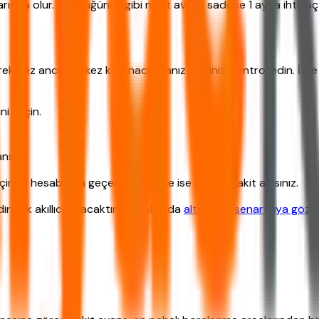
ında olur. Gördüğünüz gibi nakit avans sadece 1 ayda ihtiyaç kre
ekmez ancak ilk kez kullanacaksanız limitinizi kontrol edin. İşt
ni seçin.
nsır.
de hesabınıza geçer. ATM'lerde ise fiziksel nakit alırsınız.
irmek akıllıca olacaktır. Bu noktada
alternatif senaryoya göz a