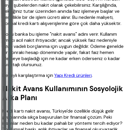
veya şubelerden nakit olarak çekebilirsiniz. Karşılığında,
çektiğiniz tutar üzerinden anında faiz işlemeye başlar ve
genellikle bir de işlem ücreti alınır. Bu nedenle maliyeti,
normal kredi kartı alışverişlerine göre çok daha yüksektir.
Çoğu banka bu işleme "nakit avans" adını verir. Kullanım
amacı acil nakit ihtiyacıdır; ancak yüksek faiz nedeniyle
uzun vadeli borçlanma için uygun değildir. Ödeme genelde
bir sonraki hesap döneminde yapılır, fakat faiz hemen
işlemeye başladığı için ne kadar erken öderseniz o kadar
avantajlı olursunuz.
Detaylı karşılaştırma için
Yapı Kredi ürünleri
.
Nakit Avans Kullanımının Sosyolojik
Arka Planı
Kredi kartı nakit avansı, Türkiye'de özellikle düşük gelir
gruplarında sıkça başvurulan bir finansal çözüm. Peki
insanlar neden bu kadar pahalı bir yöntemi tercih ediyor?
Toplumsal baskı, anlık ihtiyaçlar ve finansal okuryazarlık