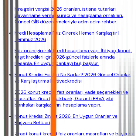
Kira geliri vergisi 2026 oranları, istisna tutarları,
beyanname verme süreci ve hesaplama örnekleri.
Güncel GİB düzenlemeleriyle adım adım rehber.
Kredi Hesaplama Faiz Girerek Hemen Karşılaştır |
Temmuz 2026
Faiz oranı girerek kredi hesaplama yap. İhtiyaç, konut,
taşıt kredileri için 2026 güncel faizlerle anında
hesapla. En uygun bankayı bul, başvur.
Konut Kredisi Faizleri Ne Kadar? 2026 Güncel Oranlar
ve Karşılaştırma | ihtiyackredisi
2026 konut kredisi faiz oranları, vade seçenekleri ve
masraflar. Ziraat, Halkbank, Garanti BBVA gibi
bankaları karşılaştırın, hesaplama yapın.
Konut Kredisi Ziraat 2026: En Uygun Oranlar ve
Başvuru Rehberi
Ziraat konut kredisi faiz oranları, masrafları ve başvuru