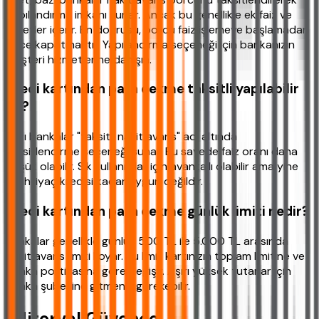
yapılandırma imkanı sunar. Ancak bu genellikle ek faiz ve
ücretler içerir. En doğrusu, borcu faiz işlemeye başlamadan
önce kapatmaktır. Yapılandırma seçeneği için bankanızın
müşteri hizmetlerine danışın.
Kredi kartından para çekme taksitli yapılabilir
mi?
Bazı bankalar "taksitli nakit avans" adı altında
taksitlendirme seçeneği sunar. Bu sayede faiz oranı daha
düşük olabilir. Sık kullanıcılar için avantajlı olabilir ama yine
de ihtiyaç kredisi kadar uygun değildir.
Kredi kartından para çekme günlük limiti nedir?
Bankalar genellikle günlük 500 TL ile 5.000 TL arasında
nakit avans limiti koyar. Bu limit kartınızın toplam limitine ve
banka politikasına göre değişir. Aşırı yüksek tutarlar için
banka şubesine gitmeniz gerekebilir.
Editoryal Güvence