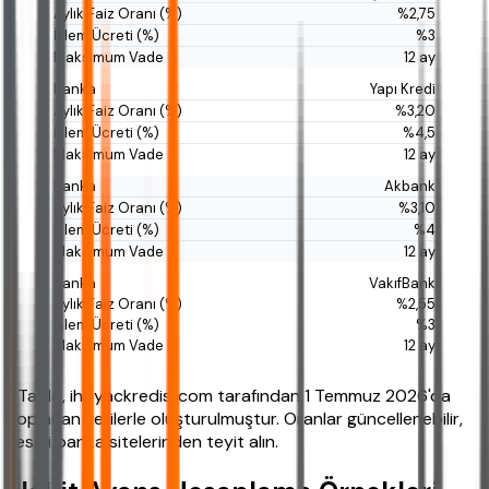
%2,75
%3
12 ay
Yapı Kredi
%3,20
%4,5
12 ay
Akbank
%3,10
%4
12 ay
VakıfBank
%2,55
%3
12 ay
*Tablo, ihtiyackredisi.com tarafından 1 Temmuz 2026'da
toplanan verilerle oluşturulmuştur. Oranlar güncellenebilir,
resmi banka sitelerinden teyit alın.