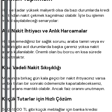
Her ne kadar yüksek maliyetli olsa da bazı durumlarda kredi
kartından nakit çekmek kaçınılmaz olabilir. İşte bu işlemin
makul sayılabileceği senaryolar:
Acil Nakit İhtiyacı ve Anlık Harcamalar
Hiç beklemediğiniz bir sağlık sorunu, araba tamiri veya ev
tadilatı gibi acil durumlarda başka çareniz yoksa nakit
avans kullanılabilir. Önemli olan bu borcu en kısa sürede
kapatmaktır.
Kısa Vadeli Nakit Sıkışıklığı
Maaşınıza birkaç gün kala geçici bir nakit ihtiyacınız varsa
ve bu tutarı bir sonraki ödemenizle kapatabilecekseniz,
nakit avans mantıklı olabilir. Ancak faiz oranını unutmayın.
Küçük Tutarlar için Hızlı Çözüm
500-1.000 TL gibi küçük meblağlar için banka kredisi