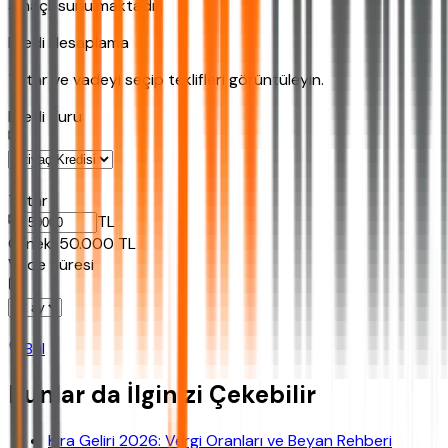
amaçlı sunulmaktadır.
Kredi Hesaplama
Tutar ve vadeyi seçip teklifleri görüntüleyin.
Kredi Turu
Tutar
TL
Ornek:
50.000
TL
Vade Süresi
Bul
Bunlar da İlginizi Çekebilir
Kira Geliri 2026: Vergi Oranları ve Beyan Rehberi