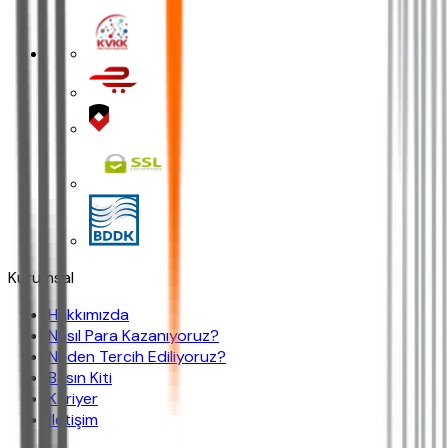
Kurumsal
Hakkımızda
Nasıl Para Kazanıyoruz?
Neden Tercih Ediliyoruz?
Basın Kiti
Kariyer
İletişim