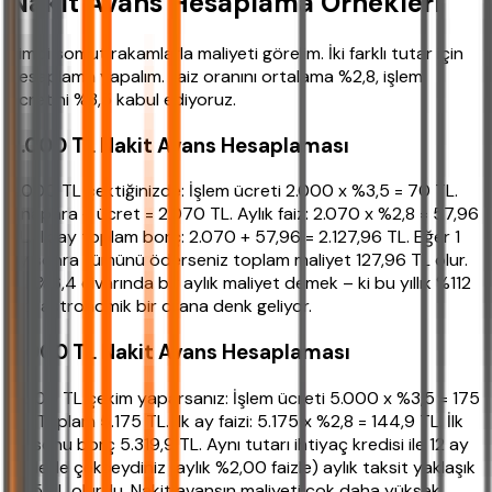
Nakit Avans Hesaplama Örnekleri
Şimdi somut rakamlarla maliyeti görelim. İki farklı tutar için
hesaplama yapalım. Faiz oranını ortalama %2,8, işlem
ücretini %3,5 kabul ediyoruz.
2.000 TL Nakit Avans Hesaplaması
2.000 TL çektiğinizde: İşlem ücreti 2.000 x %3,5 = 70 TL.
Anapara + ücret = 2.070 TL. Aylık faiz: 2.070 x %2,8 = 57,96
TL. İlk ay toplam borç: 2.070 + 57,96 = 2.127,96 TL. Eğer 1
ay sonra tümünü öderseniz toplam maliyet 127,96 TL olur.
Bu, %6,4 civarında bir aylık maliyet demek – ki bu yıllık %112
gibi astronomik bir orana denk geliyor.
5.000 TL Nakit Avans Hesaplaması
5.000 TL çekim yaparsanız: İşlem ücreti 5.000 x %3,5 = 175
TL. Toplam 5.175 TL. İlk ay faizi: 5.175 x %2,8 = 144,9 TL. İlk
ay sonu borç 5.319,9 TL. Aynı tutarı ihtiyaç kredisi ile 12 ay
vadede çekseydiniz (aylık %2,00 faizle) aylık taksit yaklaşık
495 TL olurdu. Nakit avansın maliyeti çok daha yüksek.