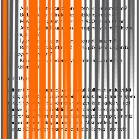
✓ Acil nakit ihtiyacınız gerçekten ertelenemez mi?
✓ Bu borcu 1 ay içinde kapatabilecek misiniz?
✓ Mevcut borçlarınız gelirinizin %30'undan az mı?
✓ Alternatif bir finansman kaynağınız yok mu? (kredi,
aile, birikim)
✓ İşlem ücreti ve faiz oranını hesapladınız mı?
✓ Bankanızın taksitli nakit avans gibi daha uygun bir
seçeneği var mı?
✓ Kredi notunuz ödeme yapamama durumunda
etkilenir mi?
Önemli Uyarı
Kredi kartı nakit avansı, düzenli olarak kullanıldığında ciddi
bir borç bataklığına sürükleyebilir. Yüksek faiz oranı ve işlem
ücretleri nedeniyle, bu yöntem yalnızca kısa vadeli ve acil
durumlar için düşünülmelidir. Sürekli olarak nakit avans
kullanıyorsanız, finansal alışkanlıklarınızı gözden geçirmeniz
ve bir bütçe planı oluşturmanız şart. Aksi halde kredi
notunuz düşer ve borçlarınız kontrol edilemez hale gelir.