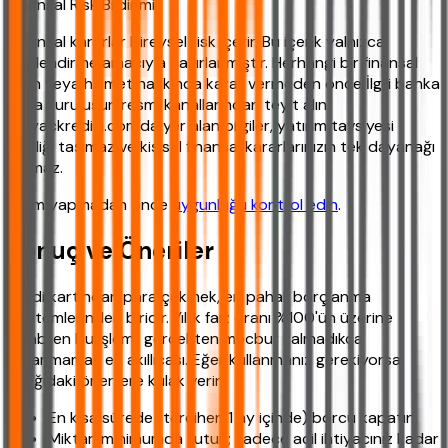
Finansal Risk Bildirimi
Finansal kararlar bireysel risk içerir. Bu içerik yalnızca
bilgilendirme amacıyla hazırlanmıştır. Herhangi bir finansal
ürün veya hizmet hakkında karar vermeden önce İlgili banka
veya kuruluşun resmi kanallarından teyit alın.
ihtiyackredisi.com'da yer alan bilgiler, yatırım tavsiyesi
niteliği taşımaz ve kişisel finansal kararlarınızın tek dayanağı
olamaz.
İşlem yapmadan önce
uygunluğu kontrol edin
.
Sonuç ve Öneriler
Kredi kartından para çekmek, en pahalı borçlanma
yöntemlerinden biridir. Yıllık faiz oranı %100'ün üzerine
çıkabilen bu işlemi, gerçekten mecbur kalmadıkça
kullanmamak en akıllıcası. Eğer kullanmanız gerekiyorsa,
aşağıdaki önerilere kulak verin:
En kısa sürede (tercihen 1 ay içinde) borcu kapatın.
Miktarı minimumda tutun; sadece acil ihtiyacınız kadar