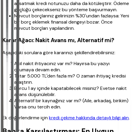
aksatmak kredi notunuzu daha da kötüleştirir. Ödeme
güçlüğü çekecekseniz bu yönteme başvurmayın.
Mevcut borçlarınız gelirinizin %30'undan fazlaysa: Yeni
bir borç eklemek finansal dengeyi bozar. Önce
mevcut borçları yapılandırın.
Karar Ağacı: Nakit Avans mı, Alternatif mi?
Aşağıdaki sorulara göre kararınızı şekillendirebilirsiniz:
Acil nakit ihtiyacınız var mı? Hayırsa bu yazıyı
okumaya devam edin.
Tutar 5.000 TL'den fazla mı? O zaman ihtiyaç kredisi
araştırın.
Borcu 1 ay içinde kapatabilecek misiniz? Evetse nakit
avans düşünülebilir.
Alternatif bir kaynağınız var mı? (Aile, arkadaş, birikim)
Varsa onu tercih edin.
Ek değerlendirme için
kredi çekme hakkında detaylı bilgi alın
.
Banka Karşılaştırması: En Uygun