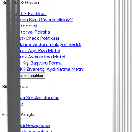
Şeffaflık & Güven
Gizlilik Politikası
Neden Bize Güvenmelisiniz?
Metodoloji
Editoryal Politika
Fast-Check Politikası
Çekince ve Sorumluluğun Reddi
Çerez Açık Rıza Metni
Çerez Aydınlatma Metni
İlgili Kişi Başvuru Formu
KVKK Ziyaretçi Aydınlatma Metni
Çerez Tercihleri
Bilgi Bankası
Sıkça Sorulan Sorular
Blog
Finansal Araçlar
Kredi Hesaplama
Yüzde Hesaplama