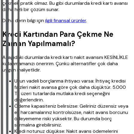
çekmek pratik olmaz. Bu gibi durumlarda kredi kartı avansı
daha hızlı bir çözüm sunar.
Daha derin bilgi için
ilgili finansal ürünler
.
Kredi Kartından Para Çekme Ne
Zaman Yapılmamalı?
Aşağıdaki durumlarda kredi kartı nakit avansını KESİNLİKLE
kullanmamanızı öneririm. Çünkü alternatifler çok daha
uygun maliyetlidir.
Uzun vadeli borçlanma ihtiyacı varsa: İhtiyaç kredisi
faizleri nakit avansa göre çok daha düşüktür. 5.000
TL üzeri tutarlarda mutlaka kredi seçeneğini
değerlendirin.
Ödeme kapasiteniz belirsizse: Geliriniz düzensiz veya
ek harcamalarınız kontrolsüzse, nakit avans borcunu
ödeyememe riski yüksektir. Bu durumda borç
sarmalına girebilirsiniz.
Kredi notunuz düşükse: Nakit avans ödemelerini