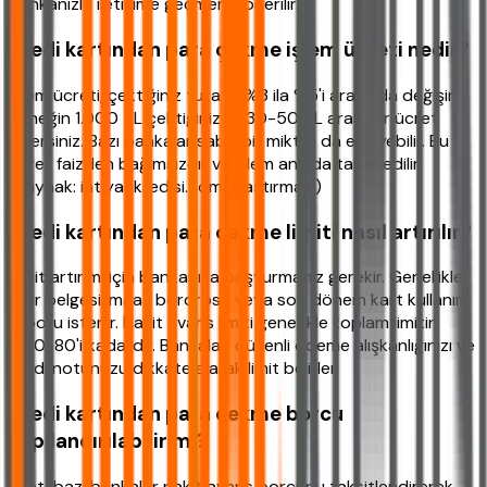
bankanızla iletişime geçmeniz önerilir.
Kredi kartından para çekme işlem ücreti nedir?
İşlem ücreti, çektiğiniz tutarın %3 ila %5'i arasında değişir.
Örneğin 1.000 TL çektiğinizde 30-50 TL arası bir ücret
ödersiniz. Bazı bankalar sabit bir miktar da ekleyebilir. Bu
ücret faizden bağımsızdır ve işlem anında tahsil edilir.
(Kaynak: ihtiyackredisi.com araştırması)
Kredi kartından para çekme limiti nasıl artırılır?
Limit artırımı için bankanıza başvurmanız gerekir. Genellikle
gelir belgesi, maaş bordrosu veya son dönem kart kullanım
raporu istenir. Nakit avans limiti genellikle toplam limitin
%50-80'i kadardır. Bankalar, düzenli ödeme alışkanlığınızı ve
kredi notunuzu dikkate alarak limit belirler.
Kredi kartından para çekme borcu
yapılandırılabilir mi?
Evet, bazı bankalar nakit avans borcunu taksitlendirerek