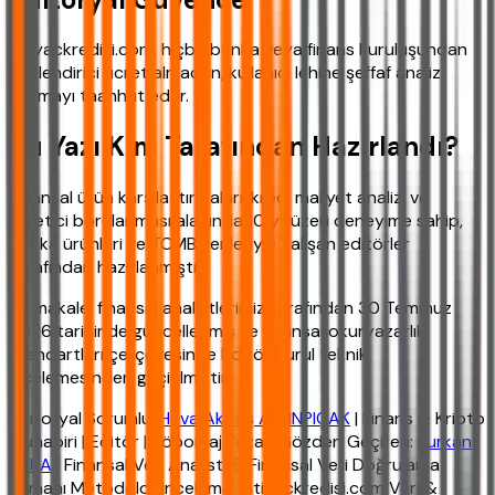
ihtiyackredisi.com, hiçbir banka veya finans kuruluşundan
yönlendirici ücret almadan, kullanıcı lehine şeffaf analiz
sunmayı taahhüt eder.
Bu Yazı Kim Tarafından Hazırlandı?
Finansal ürün karşılaştırmaları, kredi maliyet analizi ve
tüketici borçlanması alanında 10 yıl üzeri deneyime sahip,
banka ürünleri ve TCMB verileriyle çalışan editörler
tarafından hazırlanmıştır.
Bu makale, finansal analistlerimiz tarafından 30 Temmuz
2026 tarihinde güncellenmiş ve finansal okuryazarlık
standartları çerçevesinde Editör Kurul teknik
incelemesinden geçirilmiştir.
Editoryal Sorumlu:
Hava Akbaş ALTINPIÇAK
| Finans & Kripto
Muhabiri | Editör | Röportaj Yazarı Gözden Geçiren:
Furkan
YAKA
| Finansal Veri Analisti & Finansal Veri Doğrulama
Uzmanı Metodoloji inceleme: ihtiyackredisi.com Veri &