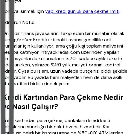
ekleniyor.
Konuya ısınmak için
yapı kredi günlük para çekme limiti
.
Editörün Notu:
On yıldır finans piyasalarını takip eden bir muhabir olarak
şunu gördüm: Kredi kartı nakit avansı genellikle acil
durumlar için kullanılıyor, ama çoğu kişi toplam maliyetini
hesaba katmıyor. ihtiyackredisi.com üzerinden yapılan
simülasyonlarda kullanıcıların %70'i sadece aylık taksite
odaklanırken, yalnızca %15'i yıllık maliyet oranını kontrol
ediyor. Oysa bu işlem, uzun vadede bütçenizi ciddi şekilde
zorlayabilir. Bu yazıda hem maliyetleri hem de daha akıllı
alternatifleri birlikte inceleyelim.
Kredi Kartından Para Çekme Nedir
ve Nasıl Çalışır?
Kredi kartından para çekme, bankaların kredi kartı
sahiplerine sunduğu bir nakit avans hizmetidir. Kart
limitinizin belirli bir kısmını (genelde %50-80) ATM'lerden