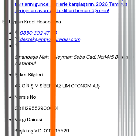
şartlarını güncel verilerle karşılaştırın. 2026 Temmuz
ayı için en avantajlı teklifleri hemen öğrenin!
En Uygun Kredi Hesaplama
0850 302 47 90
destek@ihtiyackredisi.com
Sinanpaşa Mah. Süleyman Seba Cad. No:14/5 Beşiktaş
/ İstanbul
Şirket Bilgileri
AK GİRİŞİM SİBER YAZILIM OTONOM A.Ş.
Mersis No
0011129552900001
Vergi Dairesi
Beşiktaş V.D. 0111295529