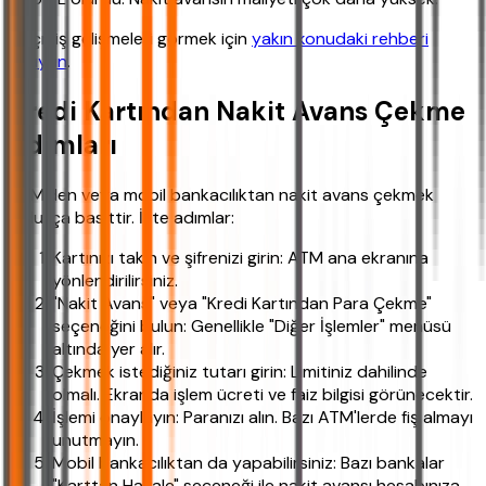
Geçmiş gelişmeleri görmek için
yakın konudaki rehberi
okuyun
.
Kredi Kartından Nakit Avans Çekme
Adımları
ATM'den veya mobil bankacılıktan nakit avans çekmek
oldukça basittir. İşte adımlar:
Kartınızı takın ve şifrenizi girin: ATM ana ekranına
yönlendirilirsiniz.
"Nakit Avans" veya "Kredi Kartından Para Çekme"
seçeneğini bulun: Genellikle "Diğer İşlemler" menüsü
altında yer alır.
Çekmek istediğiniz tutarı girin: Limitiniz dahilinde
olmalı. Ekranda işlem ücreti ve faiz bilgisi görünecektir.
İşlemi onaylayın: Paranızı alın. Bazı ATM'lerde fiş almayı
unutmayın.
Mobil bankacılıktan da yapabilirsiniz: Bazı bankalar
"Karttan Havale" seçeneği ile nakit avansı hesabınıza