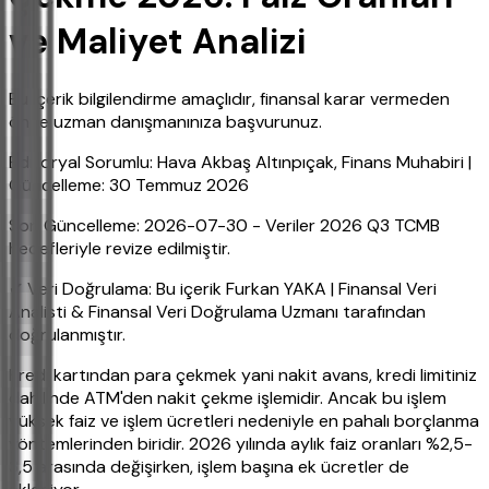
ve Maliyet Analizi
Bu içerik bilgilendirme amaçlıdır, finansal karar vermeden
önce uzman danışmanınıza başvurunuz.
Editoryal Sorumlu: Hava Akbaş Altınpıçak, Finans Muhabiri |
Güncelleme: 30 Temmuz 2026
Son Güncelleme: 2026-07-30 - Veriler 2026 Q3 TCMB
hedefleriyle revize edilmiştir.
✔ Veri Doğrulama: Bu içerik Furkan YAKA | Finansal Veri
Analisti & Finansal Veri Doğrulama Uzmanı tarafından
doğrulanmıştır.
Kredi kartından para çekmek yani nakit avans, kredi limitiniz
dahilinde ATM'den nakit çekme işlemidir. Ancak bu işlem
yüksek faiz ve işlem ücretleri nedeniyle en pahalı borçlanma
yöntemlerinden biridir. 2026 yılında aylık faiz oranları %2,5-
3,5 arasında değişirken, işlem başına ek ücretler de