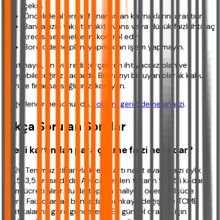
çekin.
Öncelikle alternatif finansman kaynaklarını araştırın.
Bankanızın taksitli nakit avans veya düşük faizli ihtiyaç
kredisi seçeneklerini kontrol edin.
Borç ödeme planı yapmadan işlem yapmayın.
Unutmayın, en iyi kredi gerçekten ihtiyacınız olan ve
ödeyebileceğiniz kadardır. Bu yazıyı bir uyarı olarak kabul
edin ve finansal sağlığınızı koruyun.
Değerlendirme sonunda,
toplam geri ödeme analizi
.
Sıkça Sorulan Sorular
Kredi kartından para çekme faizi ne kadar?
2026 Temmuz itibarıyla kredi kartı nakit avans faizi aylık
%2,5-3,5 arasındadır. Ayrıca çekilen tutarın %3-5'i kadar
işlem ücreti alınır. Bu da toplam maliyeti önemli ölçüde
artırır. Faiz oranları bankadan bankaya değişir ve TCMB
politikalarına göre güncellenir. En güncel oranlar için