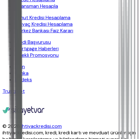
Finansman Hesapla
Konut Kredisi Hesaplama
İhtiyaç Kredisi Hesaplama
Merkez Bankası Faiz Kararı
Kredi Başvurusu
Mortgage Haberleri
Emekli Promosyonu
İban
Banka
Findeks
Trustpilot
© 2026
ihtiyackredisi.com
ihtiyackredisi.com, kredi, kredi kartı ve mevduat ürünleri için