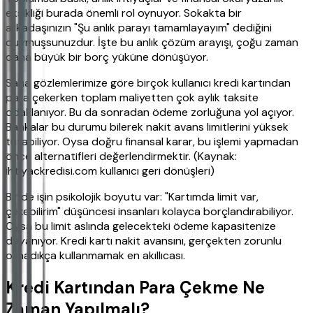
eksikliği burada önemli rol oynuyor. Sokakta bir
arkadaşınızın "Şu anlık parayı tamamlayayım" dediğini
duymuşsunuzdur. İşte bu anlık çözüm arayışı, çoğu zaman
daha büyük bir borç yüküne dönüşüyor.
Saha gözlemlerimize göre birçok kullanıcı kredi kartından
para çekerken toplam maliyetten çok aylık taksite
odaklanıyor. Bu da sonradan ödeme zorluğuna yol açıyor.
Bankalar bu durumu bilerek nakit avans limitlerini yüksek
tutabiliyor. Oysa doğru finansal karar, bu işlemi yapmadan
önce alternatifleri değerlendirmektir. (Kaynak:
ihtiyackredisi.com kullanıcı geri dönüşleri)
Bir de işin psikolojik boyutu var: "Kartımda limit var,
çekebilirim" düşüncesi insanları kolayca borçlandırabiliyor.
Oysa bu limit aslında gelecekteki ödeme kapasitenize
dayanıyor. Kredi kartı nakit avansını, gerçekten zorunlu
olmadıkça kullanmamak en akıllıcası.
Kredi Kartından Para Çekme Ne
Zaman Yapılmalı?