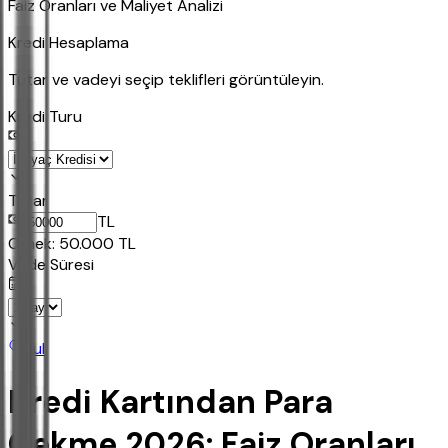
Faiz Oranları ve Maliyet Analizi
Kredi Hesaplama
Tutar ve vadeyi seçip teklifleri görüntüleyin.
Kredi Turu
Tutar
TL
Ornek:
50.000
TL
Vade Süresi
Bul
Kredi Kartından Para
Çekme 2026: Faiz Oranları