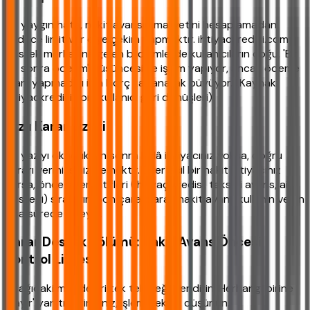
En yaygın hata, nakit avansın maliyetini hesaplamadan
sadece limit var diye çekim yapmaktır. ihtiyackredisi.com
destek merkezine gelen bildirimlerde kullanıcıların çoğu, 'Bir
ay sonra öderim' düşüncesiyle işlem yapıyor, ancak ödeme
planı yapmadığı için borç katlanarak büyüyor. (Kaynak:
ihtiyackredisi.com kullanıcı geri dönüşleri)
Hızlı Karar Özeti
Bu yazıyı okuduktan sonra hâlâ ihtiyacınız yoksa, doğru
kararı vermişsiniz demektir. Eğer acil bir nakit ihtiyacınız
varsa, önce alternatifleri (ihtiyaç kredisi, taksitli avans, aile
desteği) sıralayın. Son çare olarak nakit avans kullanın ve en
kısa sürede ödeyin.
Karar Destek Bölümü: Nakit Avans Öncesi
Kontrol Listesi
Aşağıdaki maddeleri tek tek değerlendirin. Herhangi birine
'hayır' yanıtı verirseniz, işlemi tekrar düşünün.