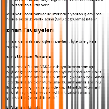
aktarmanıza izin verir.
Önemli Not: Mobil bankacılık üzerinden yapılan işlemlerde
genellikle ek bir güvenlik adımı (SMS doğrulama) istenir.
Uzman Tavsiyeleri
Konunun uzmanları görüşlerini paylaştı. İşte öne çıkan
tavsiyeler:
Finans Uzmanı Yorumu
Finans uzmanı Furkan YAKA'nın ihtiyackredisi.com için
yaptığı değerlendirmede şunları söyledi: 'Kredi kartı nakit
avansı, yıllık faiz oranı %100'ün üzerine çıkabilen çok pahalı
bir borçlanma aracıdır. Mümkünse kullanılmamalı, zorunlu
hallerde ise borç en kısa sürede kapatılmalıdır. Alternatif
olarak ihtiyaç kredisi veya kredi kartı taksitli avans
seçenekleri değerlendirilmelidir.'
Sık Yapılan Hatalar