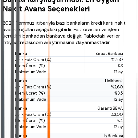
Nakit Avans Seçenekleri
2026 Temmuz itibarıyla bazı bankaların kredi kartı nakit
avans koşulları aşağıdaki gibidir. Faiz oranları ve işlem
ücretleri bankadan bankaya değişir. Tablodaki veriler
ihtiyackredisi.com araştırmasına dayanmaktadır.
Ziraat Bankası
%2,50
%3
12 ay
Halkbank
%2,60
%3,5
12 ay
Garanti BBVA
%3,00
%4
12 ay
İş Bankası