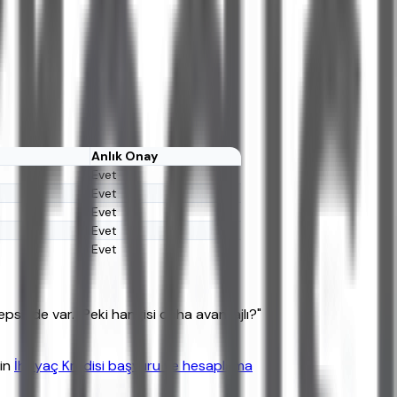
Anlık Onay
Evet
Evet
Evet
Evet
Evet
psinde var. "Peki hangisi daha avantajlı?"
çin
İhtiyaç Kredisi başvuru ve hesaplama