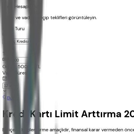
Kredi Hesaplama
Tutar ve vadeyi seçip teklifleri görüntüleyin.
Kredi Turu
Tutar
TL
Ornek:
50.000
TL
Vade Süresi
Bul
Kredi Kartı Limit Arttırma 2
Bu içerik bilgilendirme amaçlıdır, finansal karar vermeden ö