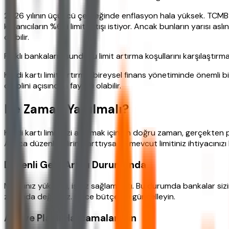
2026 yılının üçüncü çeyreğinde enflasyon hala yüksek. TCMB ve
kullanıcıların %65i limit artışı istiyor. Ancak bunların yarısı asl
olabilir.
Farklı bankaların sunduğu limit artırma koşullarını karşılaştırm
Kredi kartı limiti artırma, bireysel finans yönetiminde önemli 
disiplini açısından faydalı olabilir.
Ne Zaman Yapılmalı?
Kredi kartı limitinizi artırmak için en doğru zaman, gerçekten 
Ayrıca düzenli geliriniz arttıysa ve mevcut limitiniz ihtiyacınızı
Düzenli Gelir Artışı Durumunda
Maaşınız yükseldi, işiniz sağlamlaştı. Bu durumda bankalar siz
zorunda değilsiniz. Önce bütçenizi güncelleyin.
Acil ve Planlı Harcamalar İçin