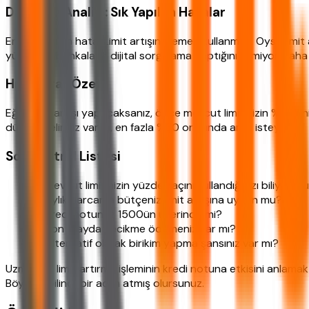
Davranış Analizi: Sık Yapılan Hatalar
En sık yapılan hata: Limit artışını hemen kullanmak. Oysa limit a
yüklerken bankaların dijital sorgulama yaptığını bilmiyor. Saha
Hızlı Karar Özeti
Eğer limit artışı yapacaksanız, önce mevcut limitinizin %50sini
düzenli geliriniz varsa, en fazla %30 oranında artış isteyin.
Son Kontrol Listesi
✓ Mevcut limitinizin yüzde kaçını kullandığınızı biliyor 
✓ Aylık harcama bütçeniz limit artışına uygun mu?
✓ Kredi notunuz 1500ün üzerinde mi?
✓ Son 6 ayda gecikme ödemeniz var mı?
✓ Alternatif olarak birikim yapma şansınız var mı?
Uzmanlar, limit artırma işleminin kredi notuna etkisini anlamak
Böylece bilinçli bir adım atmış olursunuz.