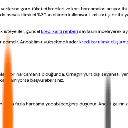
rilerine göre tüketici kredileri ve kart harcamaları artıyor. i
ında mevcut limitini %30un altında kullanıyor. Limit artışı bir ihti
ak isteyenler, güncel
kredi kartı rehberi
sayfasını inceleyerek ayrın
bir adımdır. Ancak limit yükseltme kadar
kredi kartı limit düşürm
planlı bir harcamanız olduğunda. Örneğin yurt dışı seyahati, yeni 
 karşılamıyorsa başvurabilirsiniz.
in daha fazla harcama yapabileceğinizi düşünür. Ancak geliriniz a