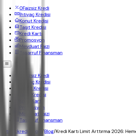
0
Faizsiz Kredi
İhtiyaç Kredisi
Konut Kredisi
Taşıt Kredisi
Kredi Kartı
Promosyon
Mevduat Faizi
Tasarruf Finansman
0
Faizsiz Kredi
İhtiyaç Kredisi
Konut Kredisi
Taşıt Kredisi
Kredi Kartı
Promosyon
Mevduat Faizi
Tasarruf Finansman
ihtiyackredisi.com
/
Blog
/
Kredi Kartı Limit Arttırma 2026: Heme