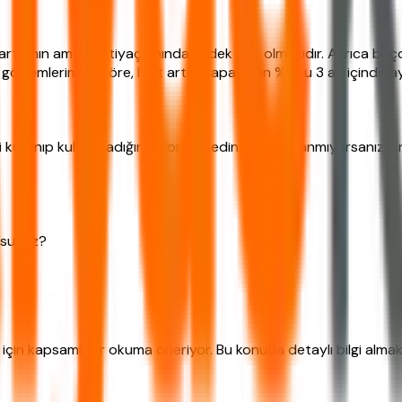
rtışının amacı, ihtiyaç anında yedek güç olmasıdır. Ayrıca birçok 
 gözlemlerimize göre, limit artışı yapanların %30u 3 ay içinde ay
 kullanıp kullanmadığınızı kontrol edin. Eğer kullanmıyorsanız, a
musunuz?
 için kapsamlı bir okuma öneriyor. Bu konuda detaylı bilgi almak