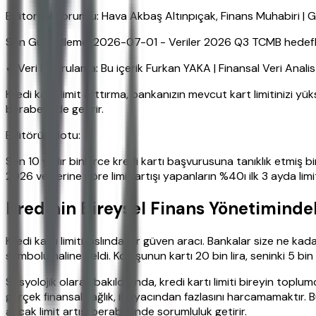
Editoryal Sorumlu: Hava Akbaş Altınpıçak, Finans Muhabiri 
Son Güncelleme: 2026-07-01 - Veriler 2026 Q3 TCMB hedefleri
✔ Veri Doğrulama: Bu içerik Furkan YAKA | Finansal Veri Anali
Kredi kartı limit arttırma, bankanızın mevcut kart limitinizi 
beraberinde getirir.
Editörün Notu:
Son 10 yıldır binlerce kredi kartı başvurusuna tanıklık etmiş
2026 verilerine göre limit artışı yapanların %40ı ilk 3 ayda lim
Kredinin Bireysel Finans Yönetimindek
Kredi kartı limiti, aslında bir güven aracı. Bankalar size ne kad
sembolü haline geldi. Komşunun kartı 20 bin lira, seninki 5 bi
Sosyolojik olarak bakıldığında, kredi kartı limiti bireyin toplu
gerçek finansal sağlık, ihtiyacından fazlasını harcamamaktır. 
ancak limit artışı beraberinde sorumluluk getirir.