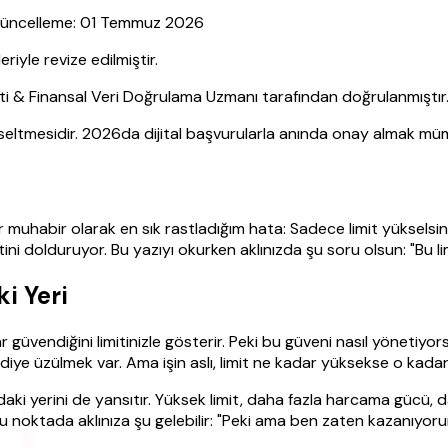
| Güncelleme: 01 Temmuz 2026
yle revize edilmiştir.
sti & Finansal Veri Doğrulama Uzmanı tarafından doğrulanmıştır
yükseltmesidir. 2026da dijital başvurularla anında onay almak müm
 bir muhabir olarak en sık rastladığım hata: Sadece limit yükse
itini dolduruyor. Bu yazıyı okurken aklınızda şu soru olsun: "Bu 
i Yeri
ar güvendiğini limitinizle gösterir. Peki bu güveni nasıl yönetiyor
n diye üzülmek var. Ama işin aslı, limit ne kadar yüksekse o kad
mdaki yerini de yansıtır. Yüksek limit, daha fazla harcama gücü, 
Bu noktada aklınıza şu gelebilir: "Peki ama ben zaten kazanıyoru