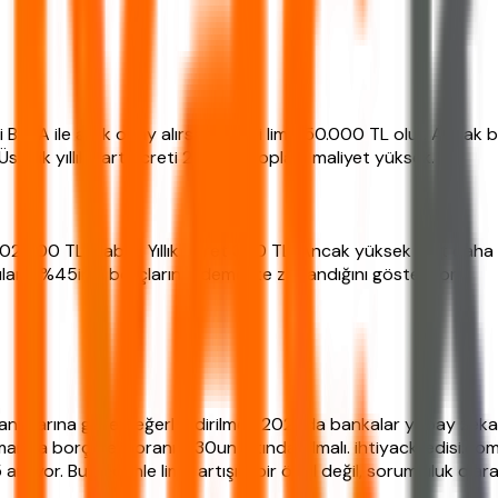
BBVA ile anlık onay alırsanız yeni limit 50.000 TL olur. Ancak 
stelik yıllık kart ücreti 250 TL. Toplam maliyet yüksek.
02.000 TL olabilir. Yıllık ücret 300 TL. Ancak yüksek limit dah
ıcıların %45inin borçlarını ödemekte zorlandığını gösteriyor.
şkanlıklarına göre değerlendirilmeli. 2026da bankalar yapay zeka i
amanda borç/gelir oranı %30un altında olmalı. ihtiyackredisi.co
 artıyor. Bu nedenle limit artışını bir ödül değil, sorumluluk ola