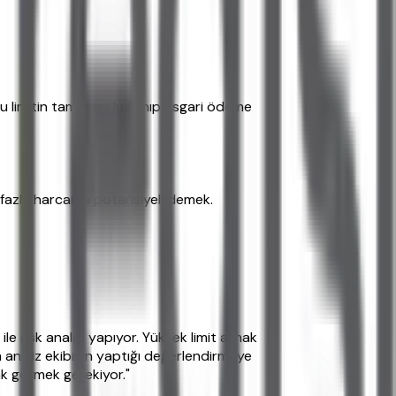
bu limitin tamamını kullanıp asgari ödeme
a fazla harcama potansiyeli demek.
le risk analizi yapıyor. Yüksek limit almak
m analiz ekibinin yaptığı değerlendirmeye
rak görmek gerekiyor."