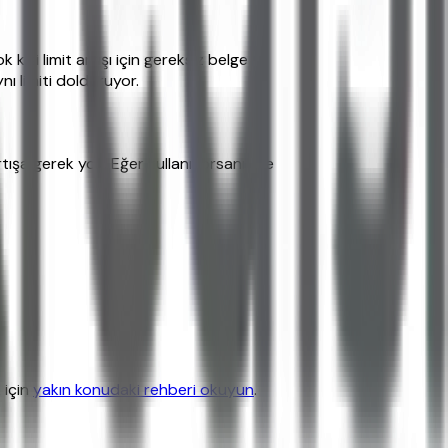
kişi limit artışı için gereksiz belge
nı limiti dolduruyor.
rtışa gerek yok. Eğer kullanıyorsanız ve
 için
yakın konudaki rehberi okuyun
.