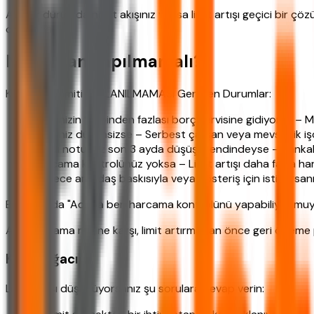
Acil bir durumda nakit akışınız yoksa limit artışı geçici bir ç
civarında.
Ne Zaman Yapılmamalı?
Kredi kartı limiti KULLANILMAMASI Gereken Durumlar:
Gelirinizin %35inden fazlası borç servisine gidiyorsa – 
Geliriniz düzensizse – Serbest çalışan veya mevsimlik işçiyse
Kredi notunuz son 3 ayda düşüş trendindeyse – Bankalar
Harcama kontrolünüz yoksa – Limit artışı daha fazla ha
Sadece arkadaş baskısıyla veya gösteriş için istiyorsanız
Bu noktada "Acaba ben harcama kontrolünü yapabiliyor muyum?
Aşırı harcama riskine karşı, limit artırmadan önce geri ödeme
Karar Ağacı
Limit artışı düşünüyorsanız şu sorulara cevap verin: