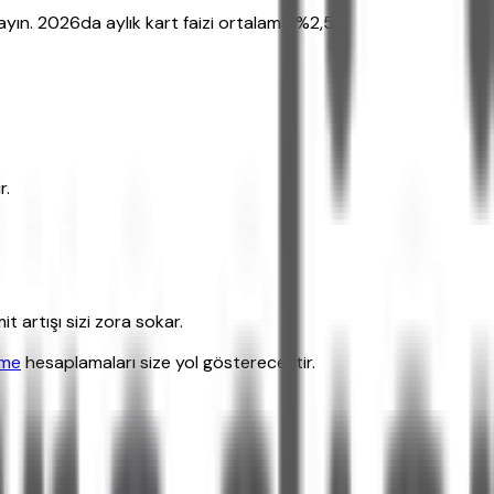
mayın. 2026da aylık kart faizi ortalama %2,5
r.
artışı sizi zora sokar.
eme
hesaplamaları size yol gösterecektir.