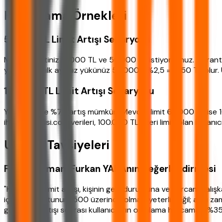
Hesaplama Örnekleri
50.000 TL Limit Artışı Senaryosu
Mevcut limitiniz 10.000 TL ve 50.000 TL istiyorsunuz. Garanti 
yaparsanız ilk ay faiz yükünüz 50.000 * %2,5 = 1.250 TL olur. Ü
100.000 TL Limit Artışı Senaryosu
Yapı Kredi ile %70 artış mümkün. Mevcut limit 60.000 TL ise 1
ihtiyackredisi.com verileri, 100.000 TL üzeri limiti olan kullan
Uzman Tavsiyeleri
Finans Uzmanı Furkan YAKAnın Değerlendirmesi
"Kredi kartı limit artışı, kişinin gelir durumuna ve harcama alı
için kredi notunun 1500 üzerinde olması yeterli değil; aynı z
göre, limit artışı sonrası kullanıcıların ortalama harcaması %35