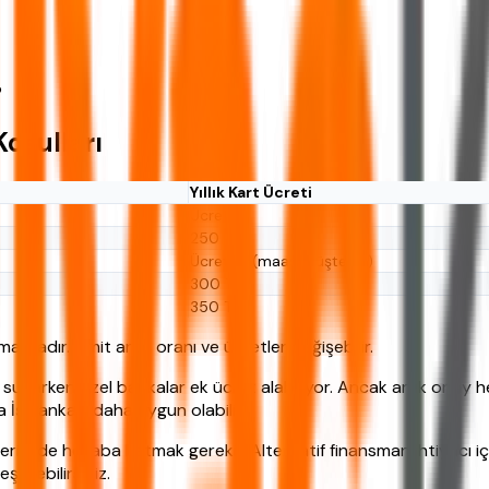
?
Koşulları
Yıllık Kart Ücreti
Ücretsiz
250 TL
Ücretsiz (maaş müşterisi)
300 TL
350 TL
tadır. Limit artış oranı ve ücretler değişebilir.
unarken özel bankalar ek ücret alabiliyor. Ancak anlık onay he
a İş Bankası daha uygun olabilir.
erini de hesaba katmak gerekir. Alternatif finansman ihtiyacı i
ştirebilirsiniz.