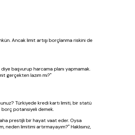
.
kün. Ancak limit artışı borçlanma riskini de
lsin diye başvurup harcama planı yapmamak.
limit gerçekten lazım mı?"
sunuz? Türkiyede kredi kartı limiti, bir statü
ar borç potansiyeli demek.
daha prestijli bir hayat vaat eder. Oysa
m, neden limitimi artırmayayım?" Haklısınız,