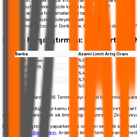
Bu limit gerçekten bir ihtiyaçtan mı kaynaklanıyor?
Mevcut limitimin yüzde kaçını kullanıyorum?
Limit artarsa harcamalarım artar mı?
Borçlarımı düzenli ödeyebilecek miyim?
Alternatif çözümler (biriktirme, bütçe planı) daha mı iyi
Banka Karşılaştırması: Limit Artırma 
Banka
Azami Limit Artış Oranı
Ziraat Bankası
%50
Garanti BBVA
%60
İş Bankası
%40
Yapı Kredi
%70
Akbank
%55
*Tablo, bankaların 2026 Temmuz ayı güncel bilgilerine dayanmak
Tabloda görüldüğü gibi kamu bankaları genelde ücretsiz kart s
diye soruyorsanız, eğer sık limit artışı yapıyorsanız Ziraat vey
Banka karşılaştırması yaparken faiz oranları ve vade seçenekl
detaylarını değerlendirin
. Ardından limit artırma kararınızı netle