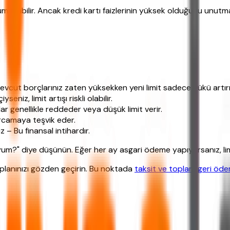
özüm olabilir. Ancak kredi kartı faizlerinin yüksek olduğunu unut
Mevcut borçlarınız zaten yüksekken yeni limit sadece yükü artırı
niz, limit artışı riskli olabilir.
 genellikle reddeder veya düşük limit verir.
rcamaya teşvik eder.
 – Bu finansal intihardır.
" diye düşünün. Eğer her ay asgari ödeme yapıyorsanız, limit 
 planınızı gözden geçirin. Bu noktada
taksit ve toplam geri öd