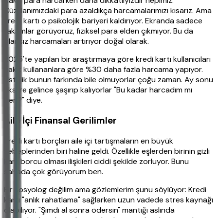
Nakit para harcarken daha dikkatliyizdir hepimiz.
Cüzdanımızdaki para azaldıkça harcamalarımızı kısarız. Ama
kredi kartı o psikolojik bariyeri kaldırıyor. Ekranda sadece
rakamlar görüyoruz, fiziksel para elden çıkmıyor. Bu da
plansız harcamaları artırıyor doğal olarak.
2025'te yapılan bir araştırmaya göre kredi kartı kullanıcıları
nakit kullananlara göre %30 daha fazla harcama yapıyor.
Üstelik bunun farkında bile olmuyorlar çoğu zaman. Ay sonu
ekstre gelince şaşırıp kalıyorlar "Bu kadar harcadım mı
ben?" diye.
Aile İçi Finansal Gerilimler
Kredi kartı borçları aile içi tartışmaların en büyük
sebeplerinden biri haline geldi. Özellikle eşlerden birinin gizli
kart borcu olması ilişkileri ciddi şekilde zorluyor. Bunu
sahada çok görüyorum ben.
Bir sosyolog değilim ama gözlemlerim şunu söylüyor: Kredi
kartı "anlık rahatlama" sağlarken uzun vadede stres kaynağı
olabiliyor. "Şimdi al sonra ödersin" mantığı aslında