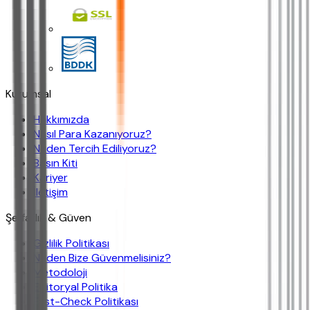
Kurumsal
Hakkımızda
Nasıl Para Kazanıyoruz?
Neden Tercih Ediliyoruz?
Basın Kiti
Kariyer
İletişim
Şeffaflık & Güven
Gizlilik Politikası
Neden Bize Güvenmelisiniz?
Metodoloji
Editoryal Politika
Fast-Check Politikası