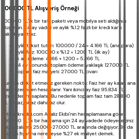
100.000 TL Alışveriş Örneği
100.000 TL'lik bir tatil paketi veya mobilya seti aldığınızı
düşünün. 24 ay vadeli ve aylık %1.2 faizli bir kredi kartı
taksiti yaptınız.
Aylık taksit tutarı: 100.000 / 24 = 4.166 TL (ana para)
Aylık faiz: 100.000 x %1.2 = 1.200 TL (ilk ay)
İlk ay ödeme: 4.166 + 1.200 = 5.366 TL
24 ay sonunda toplam ödeme: yaklaşık 127.000 TL
Toplam faiz maliyeti: 27.000 TL civarı
Burada dikkat etmeniz gereken nokta: Faiz her ay kalan ana
para üzerinden hesaplanır. Yani ikinci ay faiz 95.834 TL
üzerinden hesaplanır. Bu nedenle toplam faiz tam 28.800
TL olmaz, biraz daha az olur.
ihtiyackredisi.com Analiz Ekibi'nin hesaplamasına göre
100.000 TL'lik bir harcama için 24 ay vadede ödeyeceğiniz
faiz ortalama 25.000-27.000 TL arasında değişiyor. Bu da
ürünün fiyatına neredeyse %27 ek maliyet demek.