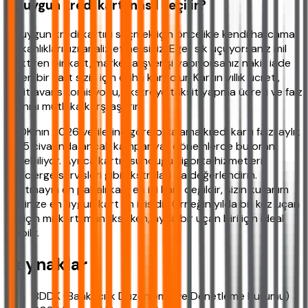
En uygun kredi kartı nasıl seçilir?
En uygun kredi kartını seçmek için öncelikle kendi harcama
alışkanlıklarınızı analiz etmelisiniz. Eğer sık uçuyorsanız mil
biriktiren bir kart, market alışverişi yapıyorsanız nakit iade
veren bir kart sizin için daha karlı olur. Kartın yıllık ücreti,
nakit avans komisyonu, ekstreye taksit yapma ücreti ve faiz
oranını mutlaka karşılaştırın.
BDDK'nın 2026 verilerine göre ortalama kredi kartı faizi aylık
%2.5 civarında ancak kampanyalı dönemlerde bu oran
düşebiliyor. Ayrıca kartın sunduğu sigorta hizmetleri,
concierge servisleri gibi ekstraları da değerlendirin.
Unutmayın en pahalı kart en iyi kart değildir, sizin kullanım
şeklinize en uygun kart en iyisidir. Örneğin yılda bir kez uçan
biri için mil kartı mantıksızken, ayda bir uçan biri için ideal
olabilir.
Kaynaklar
BDDK (Bankacılık Düzenleme ve Denetleme Kurumu)