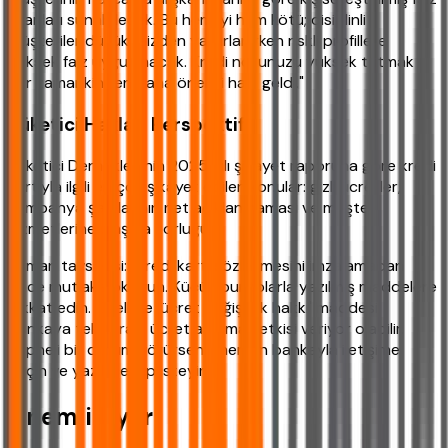
oranları sunabilecek. Bu hem iyi hem kötü; disiplinli
müşteriler düşük faizden yararlanırken riskli profillere
yüksek faiz uygulanacak. Kredi notunuzu yüksek tutmak
her zamankinden daha önemli hale geldi."
Tüketici Hakları Perspektifi
Tüketici Dernekleri'nin 2025 yılı şikayet raporuna göre kredi
kartıyla ilgili en çok şikayet edilen konular: gizli ücretler,
kampanya şartlarının net açıklanmaması ve müşteri
hizmetlerine ulaşma zorluğu.
Uzman tavsiyesi: "Kredi kartı sözleşmesini imzalamadan
önce mutlaka okuyun. Küçük puntolarla yazılmış maddelere
dikkat edin. Özellikle 'ücret değişiklik hakkı' maddesi
bankaya tek taraflı ücret artırma yetkisi veriyor olabilir.
Şüpheli bir durum görürseniz hemen bankayla iletişime
geçin ve yazılı cevap isteyin."
Önemli Uyarı