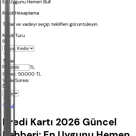
En Uygunu Hemen Bul!
Kredi Hesaplama
Tutar ve vadeyi seçip teklifleri görüntüleyin.
Kredi Turu
Tutar
TL
Ornek:
50.000
TL
Vade Süresi
Bul
Kredi Kartı 2026 Güncel
Rehberi: En Uygunu Hemen