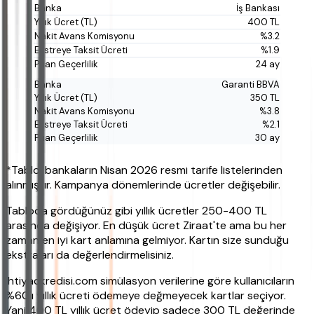
İş Bankası
400 TL
%3.2
%1.9
24 ay
Garanti BBVA
350 TL
%3.8
%2.1
30 ay
*Tablo, bankaların Nisan 2026 resmi tarife listelerinden
alınmıştır. Kampanya dönemlerinde ücretler değişebilir.
Tabloda gördüğünüz gibi yıllık ücretler 250-400 TL
arasında değişiyor. En düşük ücret Ziraat'te ama bu her
zaman en iyi kart anlamına gelmiyor. Kartın size sunduğu
ekstraları da değerlendirmelisiniz.
ihtiyackredisi.com simülasyon verilerine göre kullanıcıların
%60'ı yıllık ücreti ödemeye değmeyecek kartlar seçiyor.
Yani 400 TL yıllık ücret ödeyip sadece 300 TL değerinde