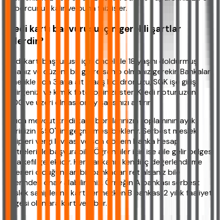
TL borcunuz kalır ve buna faiz işler.
Kredi kartı başvurusu için gerekli şartlar
nelerdir?
Kredi kartı başvurusu için öncelikle 18 yaşını doldurmuş
olmanız ve düzenli bir gelire sahip olmanız gerekir. Bankalar
genellikle son 3 aya ait maaş bordronuzu, SGK işe giriş
bildirgenizi ve kimlik fotokopinizi ister. Kredi notunuzun
1.000 ve üzeri olması onay şansınızı artırır.
Ayrıca mevcut kredi kartı borçlarınızın toplamının aylık
gelirinizin %50'sini geçmemesi beklenir. Serbest meslek
sahipleri vergi levhası ve son dönem banka hesap
ekstreleriyle başvurabilir. Öğrenciler için ise aile gelir belgesi
veya kefil gereklidir. Her bankanın kendi iç değerlendirme
kriterleri olduğundan bir bankadan ret alsanız bile
diğerinden onay alabilirsiniz. Örneğin A bankası serbest
meslek sahiplerine kart vermezken B bankası 2 yıllık faaliyet
belgesi olanlara kart verebilir.