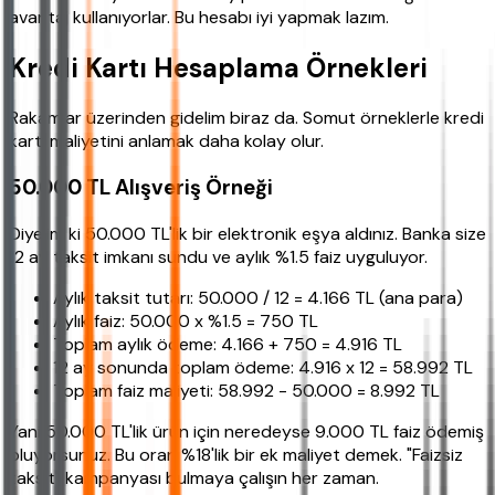
avantaj kullanıyorlar. Bu hesabı iyi yapmak lazım.
Kredi Kartı Hesaplama Örnekleri
Rakamlar üzerinden gidelim biraz da. Somut örneklerle kredi
kartı maliyetini anlamak daha kolay olur.
50.000 TL Alışveriş Örneği
Diyelim ki 50.000 TL'lik bir elektronik eşya aldınız. Banka size
12 ay taksit imkanı sundu ve aylık %1.5 faiz uyguluyor.
Aylık taksit tutarı: 50.000 / 12 = 4.166 TL (ana para)
Aylık faiz: 50.000 x %1.5 = 750 TL
Toplam aylık ödeme: 4.166 + 750 = 4.916 TL
12 ay sonunda toplam ödeme: 4.916 x 12 = 58.992 TL
Toplam faiz maliyeti: 58.992 - 50.000 = 8.992 TL
Yani 50.000 TL'lik ürün için neredeyse 9.000 TL faiz ödemiş
oluyorsunuz. Bu oran %18'lik bir ek maliyet demek. "Faizsiz
taksit" kampanyası bulmaya çalışın her zaman.