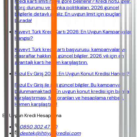
Kredi kartı limiti neye göre belirlenir? Kredi notu, gelir,
borç durumu ve banka politikaları. 2026 güncel
bilgilerle detaylı analiz. En uygun limit için ipuçları
burada!
Kuveyt Türk Kredi Kartı 2026: En Uygun Kampanyalar
Hangisi?
Kuveyt Türk kredi kartı başvurusu, kampanyalar ve
masraflar hakkında güncel bilgiler. 2026 yılı için en
avantajlı kartı hemen karşılaştırın.
Fuzul Ev Giriş 2026: En Uygun Konut Kredisi Hangisi?
Fuzul Ev Giriş ile ilgili güncel bilgiler. Bu kampanya
bulunmamaktadır. En uygun konut kredisi için banka
karşılaştırması, faiz oranları ve hesaplama rehberi.
Hemen karşılaştırın!
En Uygun Kredi Hesaplama
0850 302 47 90
destek@ihtiyackredisi.com