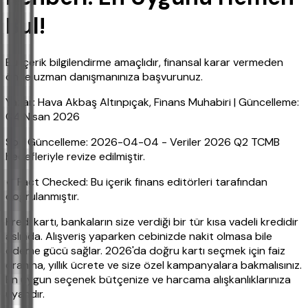
Bul!
Bu içerik bilgilendirme amaçlıdır, finansal karar vermeden
önce uzman danışmanınıza başvurunuz.
Yazar: Hava Akbaş Altınpıçak, Finans Muhabiri | Güncelleme:
04 Nisan 2026
Son Güncelleme: 2026-04-04 - Veriler 2026 Q2 TCMB
hedefleriyle revize edilmiştir.
✔ Fact Checked: Bu içerik finans editörleri tarafından
doğrulanmıştır.
Kredi kartı, bankaların size verdiği bir tür kısa vadeli kredidir
aslında. Alışveriş yaparken cebinizde nakit olmasa bile
ödeme gücü sağlar. 2026'da doğru kartı seçmek için faiz
oranına, yıllık ücrete ve size özel kampanyalara bakmalısınız.
En uygun seçenek bütçenize ve harcama alışkanlıklarınıza
uyandır.