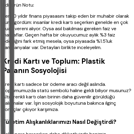
Editörün Notu:
Ben 10 yıldır finans piyasasını takip eden bir muhabir olarak
şunu gördüm: insanlar kredi kartı seçerken genelde en çok
puan vereni alıyor. Oysa asıl bakılması gereken faiz ve
masraflar. Geçen hafta bir okuyucumuz aylık %3 faiz
ödediğini fark etmiş mesela, oysa piyasada %1.5'luk
kampanyalar var. Detayları birlikte inceleyelim.
Kredi Kartı ve Toplum: Plastik
Paranın Sosyolojisi
Kredi kartı sadece bir ödeme aracı değil aslında.
Toplumumuzda statü sembolü haline geldi biliyor musunuz?
Altın renkli kartı olan birinin daha güvenilir görüldüğü
çalışmalar var. İşin sosyolojik boyutuna bakınca ilginç
sonuçlar çıkıyor karşımıza.
Tüketim Alışkanlıklarımızı Nasıl Değiştirdi?