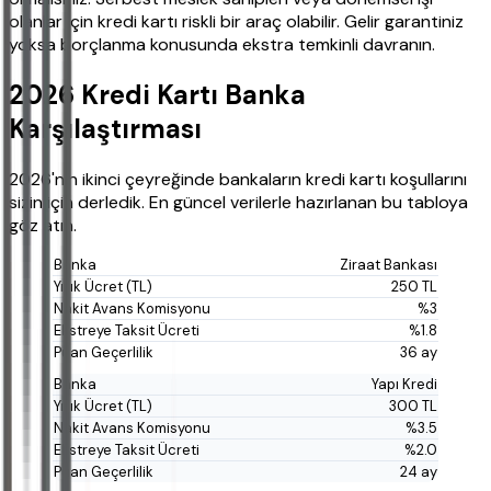
olanlar için kredi kartı riskli bir araç olabilir. Gelir garantiniz
yoksa borçlanma konusunda ekstra temkinli davranın.
2026 Kredi Kartı Banka
Karşılaştırması
2026'nın ikinci çeyreğinde bankaların kredi kartı koşullarını
sizin için derledik. En güncel verilerle hazırlanan bu tabloya
göz atın.
Ziraat Bankası
250 TL
%3
%1.8
36 ay
Yapı Kredi
300 TL
%3.5
%2.0
24 ay