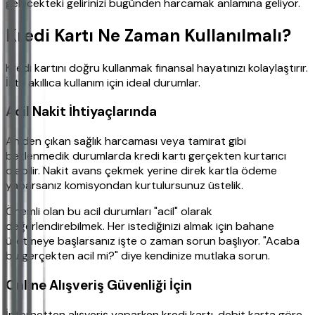
gelecekteki gelirinizi bugünden harcamak anlamına geliyor.
Kredi Kartı Ne Zaman Kullanılmalı?
Kredi kartını doğru kullanmak finansal hayatınızı kolaylaştırır.
İşte akıllıca kullanım için ideal durumlar.
Acil Nakit İhtiyaçlarında
Aniden çıkan sağlık harcaması veya tamirat gibi
beklenmedik durumlarda kredi kartı gerçekten kurtarıcı
olabilir. Nakit avans çekmek yerine direk kartla ödeme
yaparsanız komisyondan kurtulursunuz üstelik.
Önemli olan bu acil durumları "acil" olarak
değerlendirebilmek. Her istediğinizi almak için bahane
üretmeye başlarsanız işte o zaman sorun başlıyor. "Acaba
bu gerçekten acil mi?" diye kendinize mutlaka sorun.
Online Alışveriş Güvenliği İçin
İnternetten alışveriş yaparken kredi kartı, debit karta göre