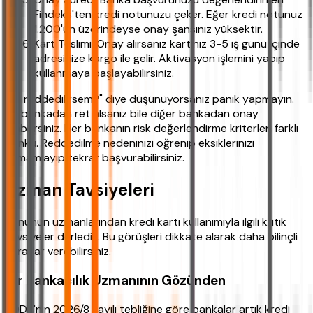
Findeks'ten kredi notunuzu çeker. Eğer kredi notunuz
1.200'ün üzerindeyse onay şansınız yüksektir.
Kart Teslimi: Onay alırsanız kartınız 3-5 iş günü içinde
adresinize kargo ile gelir. Aktivasyon işlemini yapıp
kullanmaya başlayabilirsiniz.
"Ya reddedilirsem?" diye düşünüyorsanız panik yapmayın.
Bir bankadan ret alsanız bile diğer bankadan onay
alabilirsiniz. Her bankanın risk değerlendirme kriterleri farklı
çünkü. Reddedilme nedeninizi öğrenip eksiklerinizi
tamamlayıp tekrar başvurabilirsiniz.
Uzman Tavsiyeleri
Konunun uzmanlarından kredi kartı kullanımıyla ilgili kritik
tavsiyeler derledik. Bu görüşleri dikkate alarak daha bilinçli
kararlar verebilirsiniz.
Bir Bankacılık Uzmanının Gözünden
BDDK'nın 2026/8 sayılı tebliğine göre bankalar artık kredi