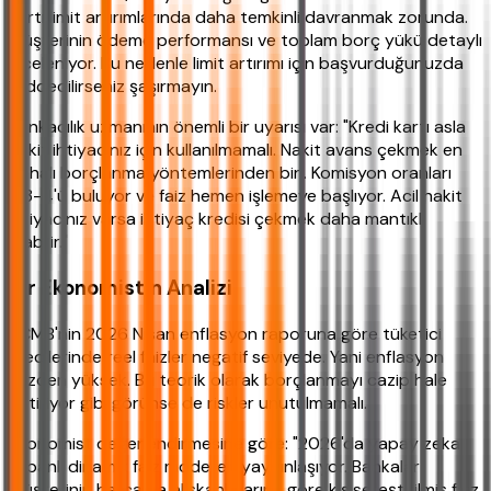
kartı limit artırımlarında daha temkinli davranmak zorunda.
Müşterinin ödeme performansı ve toplam borç yükü detaylı
inceleniyor. Bu nedenle limit artırımı için başvurduğunuzda
reddedilirseniz şaşırmayın.
Bankacılık uzmanının önemli bir uyarısı var: "Kredi kartı asla
nakit ihtiyacınız için kullanılmamalı. Nakit avans çekmek en
pahalı borçlanma yöntemlerinden biri. Komisyon oranları
%3-4'ü buluyor ve faiz hemen işlemeye başlıyor. Acil nakit
ihtiyacınız varsa ihtiyaç kredisi çekmek daha mantıklı
olabilir."
Bir Ekonomistin Analizi
TCMB'nin 2026 Nisan enflasyon raporuna göre tüketici
kredilerinde reel faizler negatif seviyede. Yani enflasyon
faizden yüksek. Bu teorik olarak borçlanmayı cazip hale
getiriyor gibi görünse de riskler unutulmamalı.
Ekonomist değerlendirmesine göre: "2026'da yapay zeka
tabanlı dinamik faiz modelleri yaygınlaşıyor. Bankalar
müşterinin harcama alışkanlıklarına göre kişiselleştirilmiş faiz