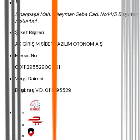
Sinanpaşa Mah. Süleyman Seba Cad. No:14/5 Beşiktaş
/ İstanbul
Şirket Bilgileri
AK GİRİŞİM SİBER YAZILIM OTONOM A.Ş.
Mersis No
0011129552900001
Vergi Dairesi
Beşiktaş V.D. 0111295529