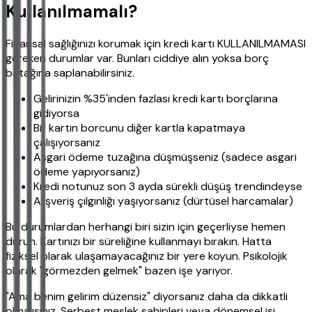
Kullanılmamalı?
Finansal sağlığınızı korumak için kredi kartı KULLANILMAMASI
gereken durumlar var. Bunları ciddiye alın yoksa borç
batağına saplanabilirsiniz.
Gelirinizin %35'inden fazlası kredi kartı borçlarına
gidiyorsa
Bir kartın borcunu diğer kartla kapatmaya
çalışıyorsanız
Asgari ödeme tuzağına düşmüşseniz (sadece asgari
ödeme yapıyorsanız)
Kredi notunuz son 3 ayda sürekli düşüş trendindeyse
Alışveriş çılgınlığı yaşıyorsanız (dürtüsel harcamalar)
Bu durumlardan herhangi biri sizin için geçerliyse hemen
durun. Kartınızı bir süreliğine kullanmayı bırakın. Hatta
fiziksel olarak ulaşamayacağınız bir yere koyun. Psikolojik
olarak "görmezden gelmek" bazen işe yarıyor.
"Ama benim gelirim düzensiz" diyorsanız daha da dikkatli
olmalısınız. Serbest meslek sahipleri veya dönemsel işi