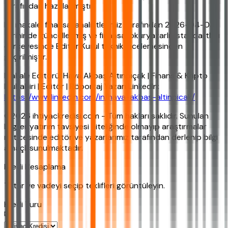
tarafından hazırlanmıştır.
Bu makale, finansal analistlerimiz tarafından 2026-04-04
tarihinde güncellenmiş ve finansal okuryazarlık standartları
çerçevesinde Editör Kurul teknik incelemesinden
geçirilmiştir.
Makale Editörü: Hava Akbaş Altınpıçak | Finans & Kripto
Muhabiri | Editör | Röportaj Yazarı LinkedIn:
https://www.linkedin.com/in/hava-akbas-altinpicak/
©2026 ihtiyackredisi.com - Tüm hakları saklıdır. Sunulan
bilgiler yatırım tavsiyesi niteliğinde olmayıp araştırmalar
neticesinde editör ve yazarlarımız tarafından derlenip bilgi
amaçlı sunulmaktadır.
Kredi Hesaplama
Tutar ve vadeyi seçip teklifleri görüntüleyin.
Kredi Turu