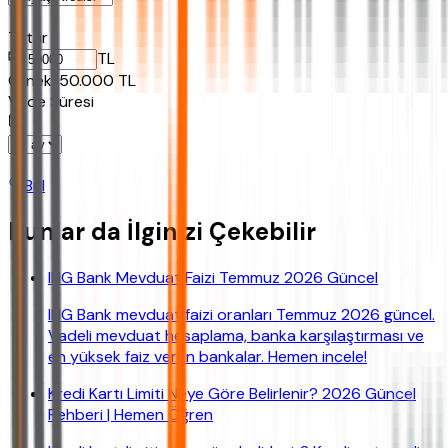
Tutar
TL
Ornek:
50.000
TL
Vade Süresi
Bul
Bunlar da İlginizi Çekebilir
ING Bank Mevduat Faizi Temmuz 2026 Güncel
ING Bank mevduat faizi oranları Temmuz 2026 güncel.
Vadeli mevduat hesaplama, banka karşılaştırması ve
en yüksek faiz veren bankalar. Hemen incele!
Kredi Kartı Limiti Neye Göre Belirlenir? 2026 Güncel
Rehberi | Hemen Öğren