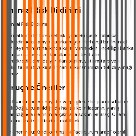
Finansal Risk Bildirimi
Finansal Risk Bildirimi
Finansal kararlar bireysel risk içerir. Bu içerik yalnızca
bilgilendirme amacıyla hazırlanmıştır. Herhangi bir finansal
ürün veya hizmet hakkında karar vermeden önce İlgili banka
veya kuruluşun resmi kanallarından teyit alın.
ihtiyackredisi.com'da yer alan bilgiler, yatırım tavsiyesi
niteliği taşımaz ve kişisel finansal kararlarınızın tek dayanağı
olamaz.
Sonuç ve Öneriler
Kredi kartı modern hayatın vazgeçilmez bir parçası haline
geldi. Doğru kullanıldığında hayatı kolaylaştıran, yanlış
kullanıldığında ise finansal çıkmaza sokan bir araç. Önemli
olan onu kontrol altında tutabilmek.
Size önerim şu: Kredi kartınızı bir "acil durum aracı" olarak