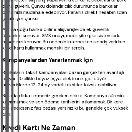
daha güvenli. Çünkü dolandırıcılık durumunda bankalar
daha hızlı müdahale edebiliyor. Paranız direkt hesabınızdan
çekilmiyor çünkü.
Ayrıca çoğu banka online alışverişlerde ek güvenlik
önlemleri sunuyor. SMS onayı, mobil şifre gibi sistemlerle
hesabınızı koruyor. Bu nedenle internetten sipariş verirken
kredi kartı kullanmak mantıklı bir tercih.
Kampanyalardan Yararlanmak İçin
Bankaların taksit kampanyaları bazen gerçekten avantajlı
oluyor. Özellikle beyaz eşya, elektronik gibi büyük
alışverişlerde 12-24 ay vadeli taksitler faizsiz olabiliyor.
Burada dikkat etmeniz gereken nokta: Kampanya süresini
kaçırmamak ve son ödeme tarihlerini atlamamak. Bir kere
bile gecikseniz faiz cezası yersiniz ki bu genelde çok yüksek
olur.
Kredi Kartı Ne Zaman