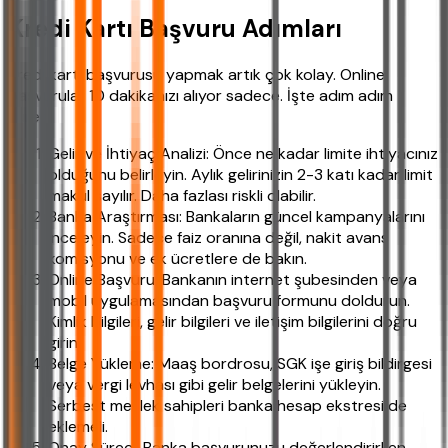
Kredi Kartı Başvuru Adımları
Kredi kartı başvurusu yapmak artık çok kolay. Online
başvurular 10 dakikanızı alıyor sadece. İşte adım adım
süreç.
Gelir ve İhtiyaç Analizi: Önce ne kadar limite ihtiyacınız
olduğunu belirleyin. Aylık gelirinizin 2-3 katı kadar limit
makul sayılır. Daha fazlası riskli olabilir.
Banka Araştırması: Bankaların güncel kampanyalarını
inceleyin. Sadece faiz oranına değil, nakit avans
komisyonu ve ek ücretlere de bakın.
Online Başvuru: Bankanın internet şubesinden veya
mobil uygulamasından başvuru formunu doldurun.
Kimlik bilgileri, gelir bilgileri ve iletişim bilgilerini doğru
girin.
Belge Yükleme: Maaş bordrosu, SGK işe giriş bildirgesi
veya vergi levhası gibi gelir belgelerini yükleyin.
Serbest meslek sahipleri banka hesap ekstresi de
eklemeli.
Onay Süreci: Banka başvurunuzu değerlendirirken