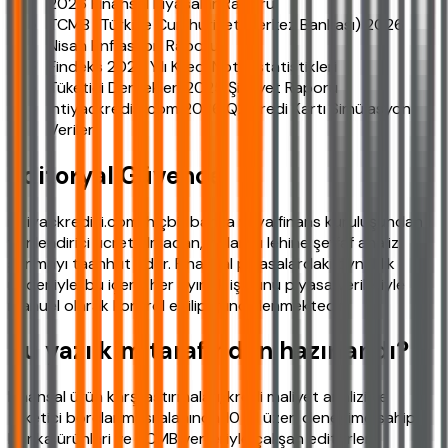
2026 Finansal Piyasalar Raporu
TCMB (Türkiye Cumhuriyet Merkez Bankası) 2026
Nisan Enflasyon Raporu
Findeks 2025 Yılı Kredi Notu İstatistikleri
Tüketici Dernekleri 2025 Şikayet Raporu
ihtiyackredisi.com 2026 Q2 Kredi Kartı Simülasyon
Verileri
Editoryal Güvence
ihtiyackredisi.com, hiçbir banka veya finans kuruluşundan
yönlendirici ücret almadan, kullanıcı lehine şeffaf analiz
sunmayı taahhüt eder. Finansal piyasalardaki oynaklık
nedeniyle, bu içerik her ayın ilk iş günü piyasa verileriyle
manuel olarak kontrol edilip güncellenmektedir.
Bu yazı kim tarafından hazırlandı?
Finansal ürün karşılaştırmaları, kredi maliyet analizi ve
tüketici borçlanması alanında 10 yıl üzeri deneyime sahip,
banka ürünleri ve TCMB verileriyle çalışan editörler