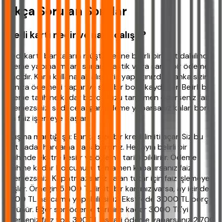
Sıkça Sorulan Sorular
Kredi kartı nedir ve nasıl çalışır?
Kredi kartı, bankaların müşterilerine belirli bir limit dahilinde
ödeme yapma imkanı sunan plastik veya sanal bir ödeme
aracıdır. Kartı kullanarak alışveriş yaptığınızda, banka sizin
adınıza ödemeyi yapar ve size bir borç kaydeder. Belirli bir
ödeme tarihine kadar borcunuzu tamamen öderseniz faiz
ödemezsiniz, sadece asgari ödeme yaparsanız kalan borç
için faiz işlemeye başlar.
Çalışma mantığı şu: Banka size bir kredi limiti açar. Siz bu
limit kadar harcama yapabilirsiniz. Her ayın belirli bir
tarihinde ekstre kesilir ve ödeme tarihi bildirilir. Ödeme
tarihine kadar borcunuzu tamamen kapatırsanız faiz
ödemezsiniz. Kapatmazsanız kalan tutar için faiz işlemeye
başlar. Örneğin 5.000 TL limitli bir kartınız varsa, ay içinde
3.000 TL harcama yapabilirsiniz. Ekstrede 3.000 TL borç
görünür. Eğer son ödeme tarihine kadar 3.000 TL'yi
öderseniz faiz yok. 300 TL asgari ödeme yaparsanız 2.700