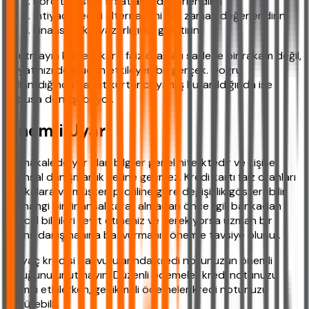
Borç transferi fırsatlarını değerlendirin
İhtiyaç kredisi alternatifini her zaman değerlendirin
Finansal okuryazarlığınızı geliştirin
Unutmayın ki kredi kartı faiz oranları sadece bir rakam değil,
hayatınızı doğrudan etkileyen bir gerçek. Doğru
kullanıldığında hayat kurtarıcı, yanlış kullanıldığında ise
kabusa dönüşebiliyor.
Önemli Uyarı
Bu makalede yer alan bilgiler genel niteliktedir ve kişisel
finansal danışmanlık yerine geçmez. Kredi kartı faiz oranları
bankalara ve müşteri profiline göre değişiklik gösterebilir.
Herhangi bir finansal karar almadan önce ilgili bankadan
güncel bilgileri teyit etmeniz ve gerekiyorsa uzman bir
finans danışmanına başvurmanız önemle tavsiye olunur.
İhtiyaç kredisi başvurularında kredi notunuzun önemli
olduğunu unutmayın. Düzenli ödemeler kredi notunuzu
olumlu etkilerken, gecikmeli ödemeler kredi notunuzu
düşürebilir.