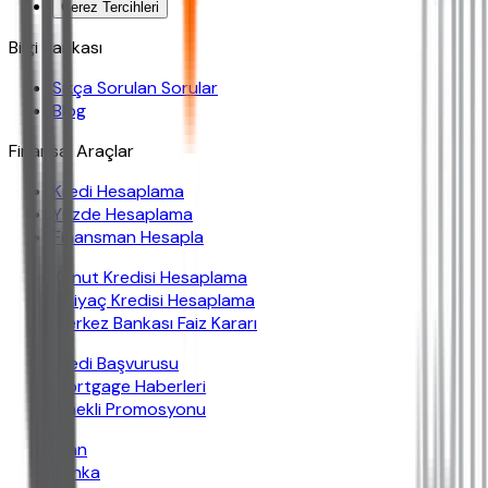
Çerez Tercihleri
Bilgi Bankası
Sıkça Sorulan Sorular
Blog
Finansal Araçlar
Kredi Hesaplama
Yüzde Hesaplama
Finansman Hesapla
Konut Kredisi Hesaplama
İhtiyaç Kredisi Hesaplama
Merkez Bankası Faiz Kararı
Kredi Başvurusu
Mortgage Haberleri
Emekli Promosyonu
İban
Banka