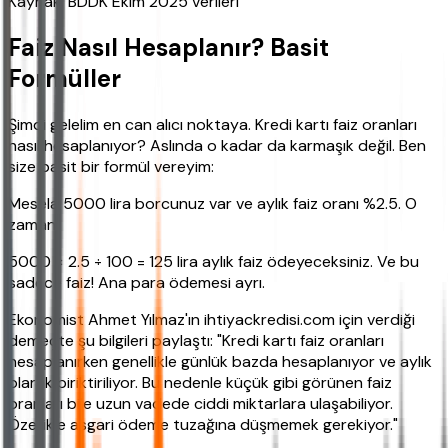
Kaynak: BDDK Ekim 2025 verileri
Faiz Nasıl Hesaplanır? Basit
Formüller
Şimdi gelelim en can alıcı noktaya. Kredi kartı faiz oranları
nasıl hesaplanıyor? Aslında o kadar da karmaşık değil. Ben
size basit bir formül vereyim:
Mesela 5000 lira borcunuz var ve aylık faiz oranı %2.5. O
zaman:
5000 × 2.5 ÷ 100 = 125 lira aylık faiz ödeyeceksiniz. Ve bu
sadece faiz! Ana para ödemesi ayrı.
Ekonomist Ahmet Yılmaz'ın ihtiyackredisi.com için verdiği
demeçte şu bilgileri paylaştı: "Kredi kartı faiz oranları
hesaplanırken genellikle günlük bazda hesaplanıyor ve aylık
olarak biriktiriliyor. Bu nedenle küçük gibi görünen faiz
oranları bile uzun vadede ciddi miktarlara ulaşabiliyor.
Özellikle asgari ödeme tuzağına düşmemek gerekiyor."