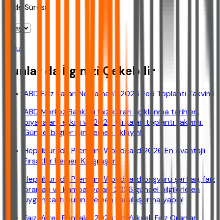
Vade Süresi
Bul
Bunlar da İlginizi Çekebilir
ABD Faiz Kararı Ne Zaman? 2026 Fed Toplantı Takvimi
ABD Merkez Bankası faiz kararı açıklanma tarihleri,
piyasalara etkisi ve 2026 yılı kalan toplantı takvimi.
Güncel bilgiler için hemen tıklayın!
Hepsiburada Premium Worldcard 2026 En Avantajlı
Fırsatlar Hemen Karşılaştır!
Hepsiburada Premium Worldcard başvuru şartları, faiz
oranları ve kampanyaları. 2026 güncel bilgilerle en
uygun kartı bulun. Hemen karşılaştırma yapın!
Faiz Veren Bankalar 2026: En Yüksek Faiz Oranları