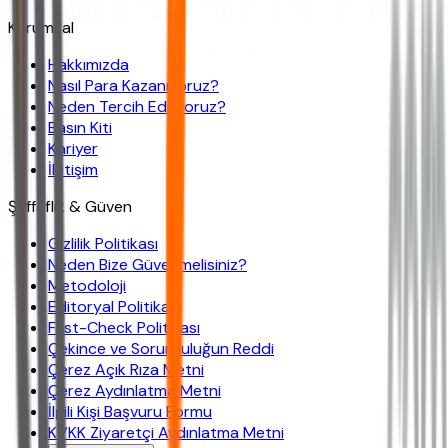
Kurumsal
Hakkımızda
Nasıl Para Kazanıyoruz?
Neden Tercih Ediliyoruz?
Basın Kiti
Kariyer
İletişim
Şeffaflık & Güven
Gizlilik Politikası
Neden Bize Güvenmelisiniz?
Metodoloji
Editoryal Politika
Fast-Check Politikası
Çekince ve Sorumluluğun Reddi
Çerez Açık Rıza Metni
Çerez Aydınlatma Metni
İlgili Kişi Başvuru Formu
KVKK Ziyaretçi Aydınlatma Metni