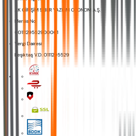
AK GİRİŞİM SİBER YAZILIM OTONOM A.Ş.
Mersis No
0011129552900001
Vergi Dairesi
Beşiktaş V.D. 0111295529