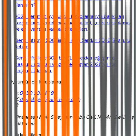
Hangileri?
2026 Temmuz ayı güncel faiz oranlarıyla bankaları
karşılaştırın. Vadeli mevduat faizleri, getiri hesaplama
ve en avantajlı banka seçenekleri.
Genç Çiftçiye 500 Bin TL Hibe Şartları 2026: Başvuru
Rehberi
Genç çiftçilere 500 bin TL hibe desteği şartları,
başvuru adımları ve güncel bilgiler. 2026 yılı için
başvuru kılavuzu.
En Uygun Kredi Hesaplama
0850 302 47 90
destek@ihtiyackredisi.com
Sinanpaşa Mah. Süleyman Seba Cad. No:14/5 Beşiktaş
/ İstanbul
Şirket Bilgileri