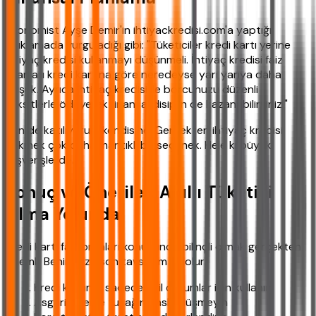
Ekonomist Ayşe Demir'in ihtiyackredisi.com'a yaptığı
açıklamada vurguladığı gibi: "Tüketiciler kredi kartı yerine
ihtiyaç kredisi kullanmayı düşünmeli. İhtiyaç kredisi faiz
oranları kredi kartına göre neredeyse yarı yarıya daha
düşük. Ayrıca ihtiyaç kredisi ile borcunuzu düzenli
taksitlerle ödeyerek finansal disiplin de kazanabilirsiniz."
Ben de katılıyorum kendisine. Gerçekten ihtiyaç kredisi
çekmek çok daha mantıklı bir seçenek. Hele ki büyük
alışverişlerde.
Sonuç ve Öneriler: Akıllı Tüketici
Olma Yolunda
Kredi kartı faiz oranları konusunda bilinçli olmak gerçekten
önemli. Benim size son tavsiyem şu olur:
Kredi kartınızı sadece acil durumlar için kullanın
Asgari ödeme tuzağına asla düşmeyin