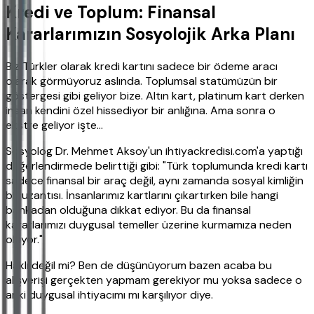
Kredi ve Toplum: Finansal
Kararlarımızın Sosyolojik Arka Planı
Biz Türkler olarak kredi kartını sadece bir ödeme aracı
olarak görmüyoruz aslında. Toplumsal statümüzün bir
göstergesi gibi geliyor bize. Altın kart, platinum kart derken
insan kendini özel hissediyor bir anlığına. Ama sonra o
ekstre geliyor işte...
Sosyolog Dr. Mehmet Aksoy'un ihtiyackredisi.com'a yaptığı
değerlendirmede belirttiği gibi: "Türk toplumunda kredi kartı
sadece finansal bir araç değil, aynı zamanda sosyal kimliğin
bir uzantısı. İnsanlarımız kartlarını çıkartırken bile hangi
bankadan olduğuna dikkat ediyor. Bu da finansal
kararlarımızı duygusal temeller üzerine kurmamıza neden
oluyor."
Haklı değil mi? Ben de düşünüyorum bazen acaba bu
alışverişi gerçekten yapmam gerekiyor mu yoksa sadece o
anki duygusal ihtiyacımı mı karşılıyor diye.