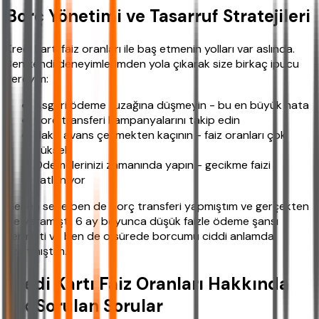
Borç Yönetimi ve Tasarruf Stratejileri
Kredi kartı faiz oranları ile baş etmenin yolları var aslında.
Ben kendi deneyimlerimden yola çıkarak size birkaç ipucu
vereyim:
Asgari ödeme tuzağına düşmeyin - bu en büyük hata
Borç transferi kampanyalarını takip edin
Nakit avans çekmekten kaçının - faiz oranları çok
yüksek
Ödemelerinizi zamanında yapın - gecikme faizi
katlanıyor
Geçen sene ben de borç transferi yapmıştım ve gerçekten
işe yaramıştı. 6 ay boyunca düşük faizle ödeme şansı
vermişti ve ben de o sürede borcumu ciddi anlamda
azaltmıştım.
Kredi Kartı Faiz Oranları Hakkında
Sık Sorulan Sorular