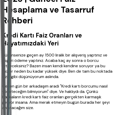
Hesaplama ve Tasarruf
Rehberi
Kredi Kartı Faiz Oranları ve
Hayatımızdaki Yeri
Düşünsenize geçen ay 1500 liralık bir alışveriş yaptınız ve
asgari ödeme yaptınız. Acaba kaç ay sonra o borcu
bitireceksiniz? Bazen insan kendi kendine soruyor ya bu
faizler neden bu kadar yüksek diye. Ben de tam bu noktada
sizin gibi düşünüyorum aslında.
Geçen gün bir arkadaşım aradı "Kredi kartı borcumu nasıl
yöneteceğim bilmiyorum" diye. Ve haklıydı da. Çünkü
bankaların kredi kartı faiz oranları gerçekten karmaşık
geliyor insana. Ama merak etmeyin bugün burada her şeyi
anlatacağım size.