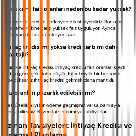
Kredi kartı faiz oranları neden bu kadar yüksek?
Aslında risk primi ve enflasyon etkisi diyebiliriz. Bankalar
ödememe riskine karşı yüksek faiz uyguluyor. Ayrıca
enflasyon da faizleri etkiliyor tabii.
İhtiyaç kredisi mi yoksa kredi kartı mı daha
avantajlı?
Kesinlikle ihtiyaç kredisi. İhtiyaç kredisi faiz oranları kredi
kartına göre çok daha düşük. Eğer büyük bir harcama
yapacaksanız ihtiyaç kredisi çekmek daha mantıklı.
Faiz oranları pazarlık edilebilir mi?
Evet! Özellikle iyi bir ödeme geçmişiniz varsa bankayla
konuşabilirsiniz. Bazen faiz indirimi yapabiliyorlar.
Uzman Tavsiyeleri: İhtiyaç Kredisi ve
Finansal Planlama