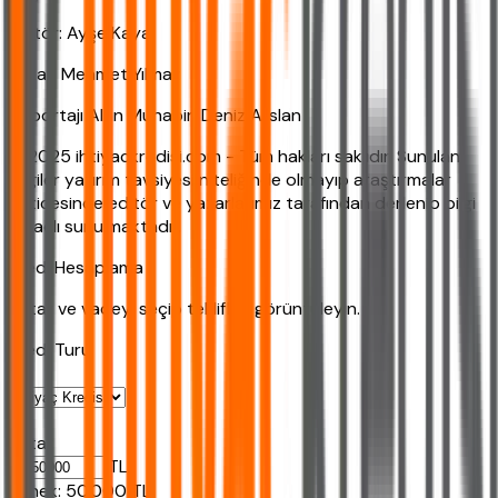
Editör: Ayşe Kaya
Yazar: Mehmet Yılmaz
Röportajı Alan Muhabir: Deniz Arslan
© 2025 ihtiyackredisi.com - Tüm hakları saklıdır. Sunulan
bilgiler yatırım tavsiyesi niteliğinde olmayıp araştırmalar
neticesinde editör ve yazarlarımız tarafından derlenip bilgi
amaçlı sunulmaktadır.
Kredi Hesaplama
Tutar ve vadeyi seçip teklifleri görüntüleyin.
Kredi Turu
Tutar
TL
Ornek:
50.000
TL