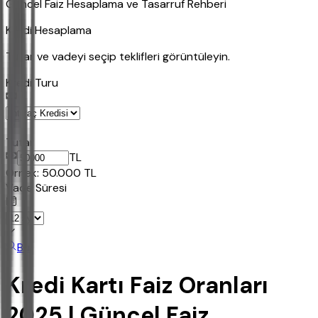
Güncel Faiz Hesaplama ve Tasarruf Rehberi
Kredi Hesaplama
Tutar ve vadeyi seçip teklifleri görüntüleyin.
Kredi Turu
Tutar
TL
Ornek:
50.000
TL
Vade Süresi
Bul
Kredi Kartı Faiz Oranları
2025 | Güncel Faiz