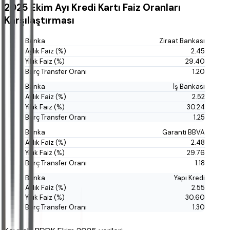
2025 Ekim Ayı Kredi Kartı Faiz Oranları
Karşılaştırması
Ziraat Bankası
2.45
29.40
1.20
İş Bankası
2.52
30.24
1.25
Garanti BBVA
2.48
29.76
1.18
Yapı Kredi
2.55
30.60
1.30