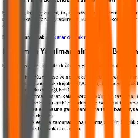
Kredi kartı, ihtiyaç kredisi, taşıt kredisi derken ödeme günler
bir aylık taksite dönüştürebilirsiniz. Bu hem takibi kolaylaştır
ayarlayın.
Bilgiyi tamamlamak için
karar destek rehberi
.
Ne Zaman Yapılmamalı? Kredi Borcu
Her borç yapılandırılabilir değildir veya yapılandırmak her zam
Geliriniz düzensizse ve gelecekte de düzeleceğine emin d
Kredi notunuz çok düşükse (1200 altı): Bankalar düşük k
arayın (aile desteği, kefil).
Yapılandırma masrafı, kalan borcun %5'inden fazlaysa: 
"Enflasyon borcu eritir" diye düşünüp ödemeyi tamame
Zaten icra aşamasına geldiyseniz: İcra takibi başladıy
almak en doğrusu.
Borç çok eski ve zamanaşımına uğramış olabilir: 10 yıll
değilseniz bir avukata danışın.