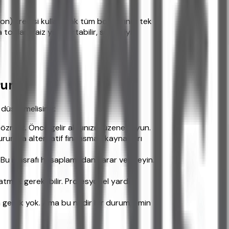
on) kredisi kullanarak tüm borçlarınızı tek
toplam faiz yükü artabilir, süreyi iyi
rum
 düşünmelisiniz:
çözmez. Önce gelir akışınızı düzene koyun.
durumda alternatif finansman kaynakları
r. Bu masrafı hesaplamadan karar vermeyin.
atmak gerekebilir. Profesyonel yardım
a gerek yok. Ama bu nadir bir durum, emin