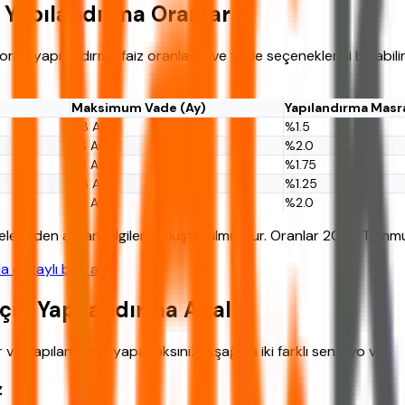
l Yapılandırma Oranları
u yapılandırma faiz oranlarını ve vade seçeneklerini bulabilirs
Maksimum Vade (Ay)
Yapılandırma Masra
48 Ay
%1.5
36 Ay
%2.0
36 Ay
%1.75
48 Ay
%1.25
36 Ay
%2.0
elerinden alınan bilgilerle oluşturulmuştur. Oranlar 2026 Temmuz
detaylı bilgi alın
.
İçin Yapılandırma Analizi
 ve yapılandırma yapacaksınız. Aşağıda iki farklı senaryo var.
z