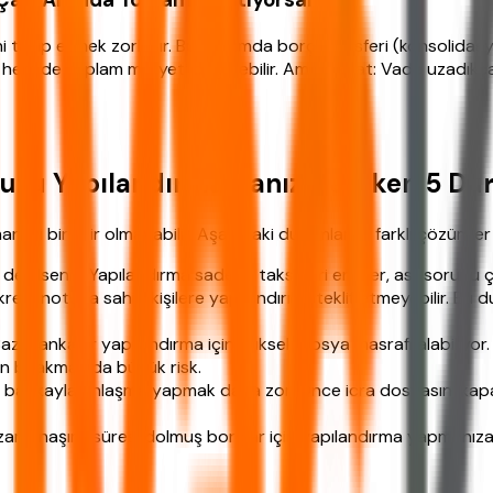
ini takip etmek zorlaşır. Bu durumda borç transferi (konsolidasy
ır hem de toplam maliyeti düşürebilir. Ama dikkat: Vade uzadıkça 
nuzu Yapılandırmamanız Gereken 5 Du
an iyi bir fikir olmayabilir. Aşağıdaki durumlarda farklı çözümler
eğilseniz: Yapılandırma sadece taksitleri erteler, asıl sorunu 
redi notuna sahip kişilere yapılandırma teklif etmeyebilir. Bu 
Bazı bankalar yapılandırma için yüksek dosya masrafı alabiliyo
n bırakmak da büyük risk.
sa bankayla anlaşma yapmak daha zor. Önce icra dosyasını kap
ık zamanaşımı süresi dolmuş borçlar için yapılandırma yapmanız