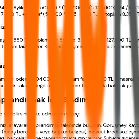
4 ay. Aylık taksit: 50.000 * (1,25/100) * (1+1,25/100)^24 / ((1
 7.600 TL + masraf (50.000 * %1,5 = 750 TL) = toplam 8.350 T
iz
aklaşık 3.550 TL. Toplam geri ödeme: 3.550 * 36 = 127.800 TL. 
toplam faiz artıyor. Kısa vade seçmek daha az faiz ödemenizi 
aiz
oplam geri ödeme 204.000 TL. Toplam faiz 54.000 TL + masraf 
e aylık taksite değil, toplam ödeme tutarına da bakmak gerek
apılandırmak İçin 5 Adım
edebilirsiniz. İşte adım adım süreç:
kanızı arayarak yapılandırma talebinde bulunun. Görüşmeyi kay
lgesi (maaş bordrosu veya bağkur belgesi), mevcut kredi sözleşme
ı bankalar online yapılandırmaya izin veriyor. Şubeye giderseniz