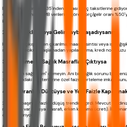
Eğer aylık gelirinizin %35'inden fazlası borç taksitlerine gi
önlem almalısınız. TCMB verilerine göre, borç/gelir oranı %50'
görüşün.
2. İş Değişikliği veya Gelir Kaybı Yaşadıysanız
Hayat inişli çıkışlı. İşten çıkarılma, maaş kesintisi veya iş d
sunabilir. Gecikme başlamadan yapılandırma, kredi notunuzu 
3. Beklenmedik Sağlık Masrafları Çıktıysa
"Ben zaten sağlıklıyım" demeyin. Ani bir sağlık sorunu bütçeni
zor durumdaki müşterilerine özel faizsiz erteleme imkanı sunu
4. Faiz Oranları Düştüyse ve Yeni Faizle Kapatmak
2026'nın başında faizler düşüş trendine girdi. Mevcut krediniz 
masrafları var (dosya masrafı, erken kapama ücreti). İki sena
devreye giriyor.
5. Birden Fazla Borcunuz Varsa ve Bunları Tek Bir