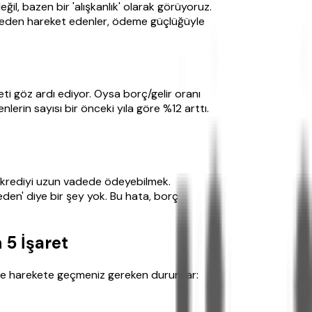
l, bazen bir 'alışkanlık' olarak görüyoruz.
nmeden hareket edenler, ödeme güçlüğüyle
eti göz ardı ediyor. Oysa borç/gelir oranı
erin sayısı bir önceki yıla göre %12 arttı.
 o krediyi uzun vadede ödeyebilmek.
beden' diye bir şey yok. Bu hata, borç
 5 İşaret
te harekete geçmeniz gereken durumlar: