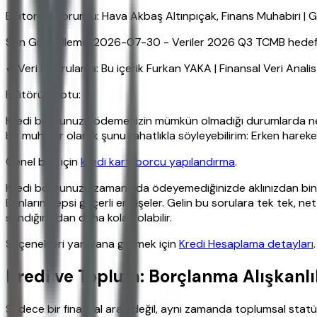
Editoryal Sorumlu: Hava Akbaş Altınpıçak, Finans Muhabiri 
Son Güncelleme: 2026-07-30 - Veriler 2026 Q3 TCMB hedefleri
✔ Veri Doğrulama: Bu içerik Furkan YAKA | Finansal Veri Anali
Editörün Notu:
Kredi borcunuzu ödemenizin mümkün olmadığı durumlarda ne yap
bir muhabir olarak şunu rahatlıkla söyleyebilirim: Erken hare
Genel bilgi için
kredi kartı borcu yapılandırma
.
Kredi borcunuzu zamanında ödeyemediğinizde aklınızdan binbi
Bunların hepsi geçerli endişeler. Gelin bu sorulara tek tek, ne
sandığınızdan daha kolay olabilir.
Seçenekleri yan yana görmek için
Kredi Hesaplama detayları
.
Kredi ve Toplum: Borçlanma Alışkanlık
Sadece bir finansal araç değil, aynı zamanda toplumsal statünün