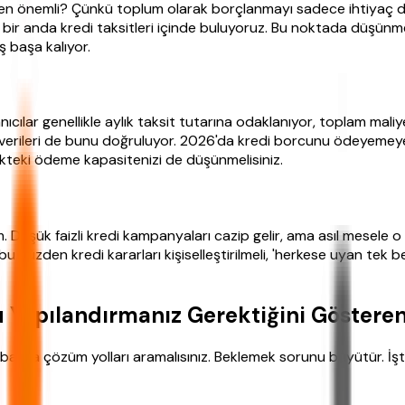
den önemli? Çünkü toplum olarak borçlanmayı sadece ihtiyaç deği
 bir anda kredi taksitleri içinde buluyoruz. Bu noktada düşü
 başa kalıyor.
cılar genellikle aylık taksit tutarına odaklanıyor, toplam maliy
K verileri de bunu doğruluyor. 2026'da kredi borcunu ödeyemeyenl
cekteki ödeme kapasitenizi de düşünmelisiniz.
m. Düşük faizli kredi kampanyaları cazip gelir, ama asıl mesele
bu yüzden kredi kararları kişiselleştirilmeli, 'herkese uyan tek 
Yapılandırmanız Gerektiğini Gösteren
şka çözüm yolları aramalısınız. Beklemek sorunu büyütür. İş