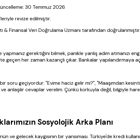
| Güncelleme: 30 Temmuz 2026
yle revize edilmiştir.
sti & Finansal Veri Doğrulama Uzmanı tarafından doğrulanmıştır
manız gerektiğini bilmek, panikle yanlış adım atmanızı engell
kete geçen her zaman kazançlı çıkar. Bankalar yapılandırmaya aç
r soru geçiyordur: "Evime haciz gelir mi?", "Maaşımdan kesint
t ve anlaşılır cevaplar verelim. Çünkü korkuyla değil, bilgiyle ha
larımızın Sosyolojik Arka Planı
 ve gelecek kaygısının bir yansıması. Türkiye'de kredi kullanımı