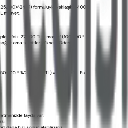
+1,25/100)^24 -1) formülüyle yaklaşık 2.400
L maliyet.
Toplam faiz: 27.800 TL + masraf (100.000 *
sağlar ama taksitler yükselir. Ödeme
(150.000 * %2 = 3.000 TL) = 57.000 TL. Bu
.
detmenizde fayda var.
si.
 daha hızlı sonuç alabilirsiniz.