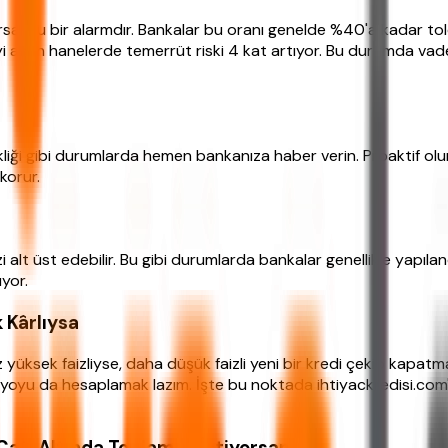
diyorsa, bu bir alarmdır. Bankalar bu oranı genelde %40'a kadar
yi aşan hanelerde temerrüt riski 4 kat artıyor. Bu durumda vade
eğişikliği gibi durumlarda hemen bankanıza haber verin. Proaktif 
korur.
zi alt üst edebilir. Bu gibi durumlarda bankalar genellikle yapı
yor.
 Kârlıysa
yüksek faizliyse, daha düşük faizli yeni bir kredi çekip kapatma
ryoyu da hesaplamak lazım. İşte bu noktada ihtiyackredisi.com'u
 Çatı Altında Toplamak İstiyorsanız