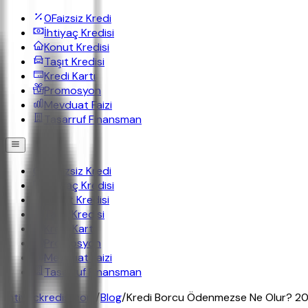
0
Faizsiz Kredi
İhtiyaç Kredisi
Konut Kredisi
Taşıt Kredisi
Kredi Kartı
Promosyon
Mevduat Faizi
Tasarruf Finansman
0
Faizsiz Kredi
İhtiyaç Kredisi
Konut Kredisi
Taşıt Kredisi
Kredi Kartı
Promosyon
Mevduat Faizi
Tasarruf Finansman
ihtiyackredisi.com
/
Blog
/
Kredi Borcu Ödenmezse Ne Olur? 20