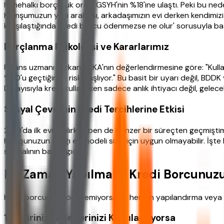
hanehalkı borçluluk oranı GSYH'nin %18'ine ulaştı. Peki bu ne
Komşumuzun yeni arabası, arkadaşımızın evi derken kendimizi
karşılaştığında 'kredi borcu ödenmezse ne olur' sorusuyla baş
Borçlanma Psikolojisi ve Kararlarımız
Finans uzmanı Furkan YAKA'nın değerlendirmesine göre: "Kullanı
%30'u geçtiğinde risk başlıyor." Bu basit bir uyarı değil, BDD
Dolayısıyla kredi kullanırken sadece anlık ihtiyacı değil, gele
Sosyal Çevrenin Kredi Tercihlerine Etkisi
2019'da ilk evimi alırken ben de benzer bir süreçten geçmişti
Komşunuzun aldığı ev modeli sizin için uygun olmayabilir. İşte 
sarmalının başlangıcıdır.
Ne Zaman Yapılmalı? Kredi Borcunuzu 
Kredi borcunuzu ödeyemiyorsanız hemen yapılandırma veya ba
1. Geliriniz Giderlerinizi Karşılamıyorsa