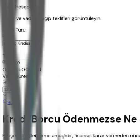
Kredi Hesaplama
Tutar ve vadeyi seçip teklifleri görüntüleyin.
Kredi Turu
Tutar
TL
Ornek:
50.000
TL
Vade Süresi
Bul
Kredi Borcu Ödenmezse Ne 
Bu içerik bilgilendirme amaçlıdır, finansal karar vermeden ö