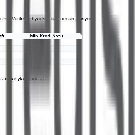
iniz. Veriler, ihtiyackredisi.com simülasyon
fı
Min. Kredi Notu
1300
1250
1200
1350
1300
 itibarıyla günceldir.