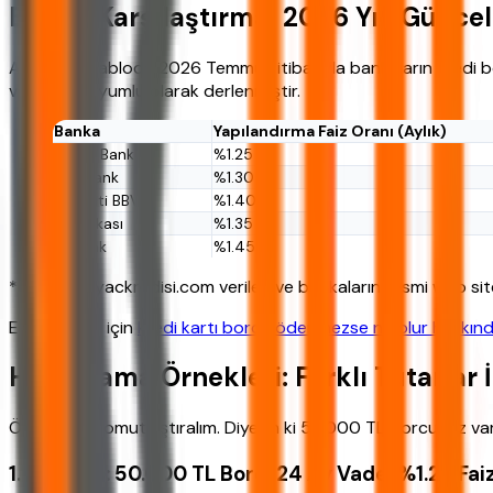
Banka Karşılaştırma: 2026 Yılı Günce
Aşağıdaki tabloda 2026 Temmuz itibarıyla bankaların kredi borc
verileriyle uyumlu olarak derlenmiştir.
Banka
Yapılandırma Faiz Oranı (Aylık)
Ziraat Bankası
%1.25
Halkbank
%1.30
Garanti BBVA
%1.40
İş Bankası
%1.35
Akbank
%1.45
*Tablo, ihtiyackredisi.com verileri ve bankaların resmi web sit
Ek ayrıntılar için
kredi kartı borcu ödenmezse ne olur hakkında 
Hesaplama Örnekleri: Farklı Tutarlar 
Örneklerle somutlaştıralım. Diyelim ki 50.000 TL borcunuz var
1. Senaryo: 50.000 TL Borç, 24 Ay Vade, %1.25 Fai