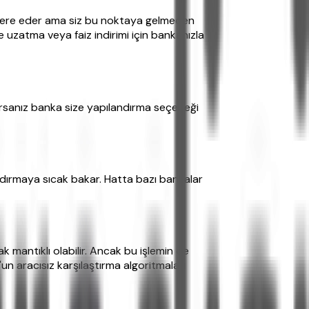
 tolere eder ama siz bu noktaya gelmeden
 uzatma veya faiz indirimi için bankanızla
olursanız banka size yapılandırma seçeneği
landırmaya sıcak bakar. Hatta bazı bankalar
k mantıklı olabilir. Ancak bu işlemin de
n aracısız karşılaştırma algoritmaları