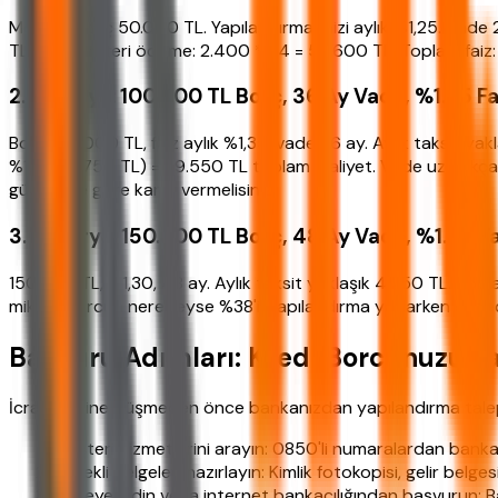
Mevcut borç 50.000 TL. Yapılandırma faizi aylık %1,25. Vade 2
TL. Toplam geri ödeme: 2.400 * 24 = 57.600 TL. Toplam faiz:
2. Senaryo: 100.000 TL Borç, 36 Ay Vade, %1.35 Fa
Borç 100.000 TL, faiz aylık %1,35, vade 36 ay. Aylık taksit y
%1,75 = 1.750 TL) = 29.550 TL toplam maliyet. Vade uzadıkça 
gücünüze göre karar vermelisiniz.
3. Senaryo: 150.000 TL Borç, 48 Ay Vade, %1.30 F
150.000 TL, %1,30, 48 ay. Aylık taksit yaklaşık 4.250 TL. T
miktar borcun neredeyse %38'i. Yapılandırma yaparken sadec
Başvuru Adımları: Kredi Borcunuzu Y
İcra takibine düşmeden önce bankanızdan yapılandırma talep 
Müşteri hizmetlerini arayın: 0850'li numaralardan ban
Gerekli belgeleri hazırlayın: Kimlik fotokopisi, gelir be
Şubeye gidin veya internet bankacılığından başvurun: Baz