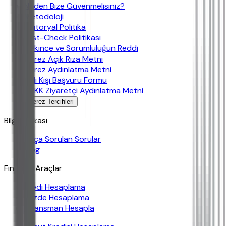
Neden Bize Güvenmelisiniz?
Metodoloji
Editoryal Politika
Fast-Check Politikası
Çekince ve Sorumluluğun Reddi
Çerez Açık Rıza Metni
Çerez Aydınlatma Metni
İlgili Kişi Başvuru Formu
KVKK Ziyaretçi Aydınlatma Metni
Çerez Tercihleri
Bilgi Bankası
Sıkça Sorulan Sorular
Blog
Finansal Araçlar
Kredi Hesaplama
Yüzde Hesaplama
Finansman Hesapla