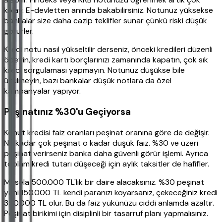
kolay. E-devletten anında bakabilirsiniz. Notunuz yüksekse
bankalar size daha cazip teklifler sunar çünkü riski düşük
görürler.
Kredi notu nasıl yükseltilir derseniz, önceki kredileri düzenli
ödeyin, kredi kartı borçlarınızı zamanında kapatın, çok sık
kredi sorgulaması yapmayın. Notunuz düşükse bile
üzülmeyin, bazı bankalar düşük notlara da özel
kampanyalar yapıyor.
Peşinatınız %30'u Geçiyorsa
Konut kredisi faiz oranları peşinat oranına göre de değişir.
Ne kadar çok peşinat o kadar düşük faiz. %30 ve üzeri
peşinat verirseniz banka daha güvenli görür işlemi. Ayrıca
toplam kredi tutarı düşeceği için aylık taksitler de hafifler.
Mesela 500.000 TL'lik bir daire alacaksınız. %30 peşinat
yani 150.000 TL kendi paranızı koyarsanız, çekeceğiniz kredi
350.000 TL olur. Bu da faiz yükünüzü ciddi anlamda azaltır.
Peşinat birikimi için disiplinli bir tasarruf planı yapmalısınız.