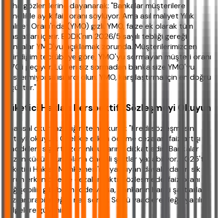
Saha gözlemlerine dayanarak: "Bankalar müşterilere
genellikle aylık faiz oranı söylüyor. Ama asıl maliyet Yıllık
Maliyet Oranı'nda (YMO) gizli. YMO, faize ek olarak tüm
masrafları içerir. BDDK'nın 2026/5 sayılı tebliği gereği
bankalar YMO'yu açıklamak zorunda. Müşterilerimizden
edindiğim tecrübeye göre, YMO'yu sormayan müşteri oranı
%70'i geçiyor. Lütfen siz sormadan banka size YMO'yu
göstermiyorsa ısrarcı olun. YMO, karşılaştırma için en doğru
ölçüttür."
Tüketici Hakları Perspektifi: Sözleşmeyi Okuyun
Finansal okuryazarlığın temel kuralı: "Kredi sözleşmesini
detaylı okuyun. Özellikle erken ödeme cezaları, faiz artışı
maddeleri, sigorta zorunluluklarına dikkat edin. Bankalar
bazen küçük puntolarla önemli şartlar yazabiliyor. 2025'te
Tüketici Hakları Mahkemesi'ne yansıyan davalarda en sık
sorun erken ödeme cezaları çıktı. Sözleşmede 'faiz oranı
değişebilir' gibi bir madde varsa, bankanın hangi şartlarla
faizi artırabileceğini net sorun. Sözlü vaadlere değil, yazılı
belgelere güvenin."