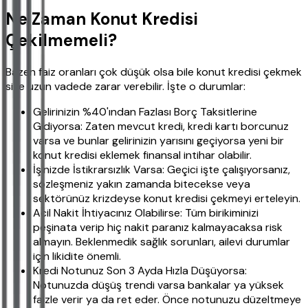
Ne Zaman Konut Kredisi
Çekilmemeli?
Bazen faiz oranları çok düşük olsa bile konut kredisi çekmek
size uzun vadede zarar verebilir. İşte o durumlar:
Gelirinizin %40'ından Fazlası Borç Taksitlerine
Gidiyorsa: Zaten mevcut kredi, kredi kartı borcunuz
varsa ve bunlar gelirinizin yarısını geçiyorsa yeni bir
konut kredisi eklemek finansal intihar olabilir.
İşinizde İstikrarsızlık Varsa: Geçici işte çalışıyorsanız,
sözleşmeniz yakın zamanda bitecekse veya
sektörünüz krizdeyse konut kredisi çekmeyi erteleyin.
Acil Nakit İhtiyacınız Olabilirse: Tüm birikiminizi
peşinata verip hiç nakit paranız kalmayacaksa risk
almayın. Beklenmedik sağlık sorunları, ailevi durumlar
için likidite önemli.
Kredi Notunuz Son 3 Ayda Hızla Düşüyorsa:
Notunuzda düşüş trendi varsa bankalar ya yüksek
faizle verir ya da ret eder. Önce notunuzu düzeltmeye