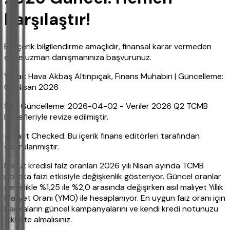
Karşılaştır!
Bu içerik bilgilendirme amaçlıdır, finansal karar vermeden
önce uzman danışmanınıza başvurunuz.
Yazar: Hava Akbaş Altınpıçak, Finans Muhabiri | Güncelleme:
02 Nisan 2026
Son Güncelleme: 2026-04-02 - Veriler 2026 Q2 TCMB
hedefleriyle revize edilmiştir.
✔ Fact Checked: Bu içerik finans editörleri tarafından
doğrulanmıştır.
Konut kredisi faiz oranları 2026 yılı Nisan ayında TCMB
politika faizi etkisiyle değişkenlik gösteriyor. Güncel oranlar
genellikle %1,25 ile %2,0 arasında değişirken asıl maliyet Yıllık
Maliyet Oranı (YMO) ile hesaplanıyor. En uygun faiz oranı için
bankaların güncel kampanyalarını ve kendi kredi notunuzu
dikkate almalısınız.