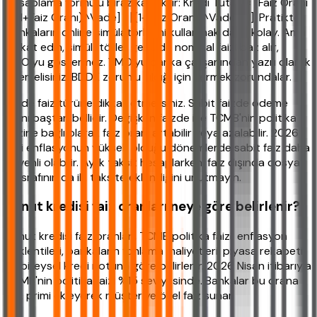
Hesaplama formülü biraz karışıktır: Kredi Tutarı × [Faiz Oranı
× (1+Faiz Oranı)^Vade] / [(1+Faiz Oranı)^Vade - 1]. Pratikte
bankaların online simülatörlerini kullanmak daha kolay. Ama
dikkat edin, simülatörler genelde nominal faizi baz alır,
YMO'yu göstermez. YMO'yu banka çalışanından yazılı olarak
istemelisiniz. BDDK zorunlu kıldığı için vermek zorundalar.
Bir de faiz türüne dikkat etmelisiniz. Sabit faizde ödeme
planı baştan bellidir. Değişken faizde ise TCMB'nin politika
faizine bağlı olarak faiz oranı artabilir veya azalabilir. 2026
gibi enflasyonun yüksek olduğu dönemlerde sabit faiz daha
güvenli olabilir. Aylık taksit hesaplarken, faiz dışında dosya
masrafının da ilk taksite eklendiğini unutmayın.
Konut kredisi faiz oranları neye göre belirlenir?
Konut kredisi faiz oranları, TCMB politika faizi, enflasyon
beklentileri, bankaların fonlama maliyetleri, piyasa rekabeti
ve bireysel kredi notuna göre belirlenir. 2026 Nisan itibarıyla
TCMB'nin politika faizi %15 seviyesinde. Bankalar bu orana
risk primi ekleyerek müşteriye özel faiz sunar.