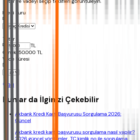
Tutar ve vadeyi seçip teklifleri görüntüleyin.
Kredi Turu
Tutar
TL
Ornek:
50.000
TL
Vade Süresi
Bul
Bunlar da İlginizi Çekebilir
Akbank Kredi Kartı Başvurusu Sorgulama 2026:
Güncel
Akbank kredi kartı başvurusu sorgulama nasıl yapılır?
2026 güncel yöntemler, TC kimlik no ile sorgulama,