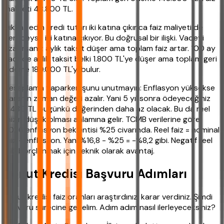
maliyeti 48.800 TL.
Dikkat edin kredi tutarı iki katına çıkınca faiz maliyeti de
neredeyse iki katına çıkıyor. Bu doğrusal bir ilişki. Vadeyi
uzatırsanız aylık taksit düşer ama toplam faiz artar. 100 ay
vadede aylık taksit belki 1.800 TL'ye düşer ama toplam geri
ödeme 180.000 TL'yi bulur.
Hesaplama yaparken şunu unutmayın: Enflasyon yüksekse
paranın zaman değeri azalır. Yani 5 yıl sonra ödeyeceğiniz
2.480 TL bugünkü değerinden daha az olacak. Bu da reel
faizin düşük olması anlamına gelir. TCMB verilerine göre
2026 enflasyon beklentisi %25 civarında. Reel faiz = nominal
faiz - enflasyon. Yani %16,8 - %25 = -%8,2 gibi. Negatif reel
faiz borçlanmak için teknik olarak avantaj.
Konut Kredisi Başvuru Adımları
Konut kredisi faiz oranları araştırdınız, karar verdiniz. Şimdi
başvuru sürecine geçelim. Adım adım nasıl ilerleyeceksiniz?