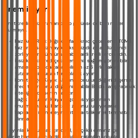
Önemli Uyarı
Konut kredisi faiz oranları cazip görünse de bazı riskleri
unutmayın.
Faiz Artış Riski: Değişken faizli kredi çekerseniz, TCMB
faiz artırırsa sizin aylık taksitiniz de artar. Bütçenizi
zorlayabilir. Mümkünse sabit faizli kredi tercih edin.
İşsizlik Riski: Kredi çekerken işiniz sağlam görünebilir
ama ekonomi dalgalanabilir. En az 6 aylık taksit
tutarını acil durum fonu olarak ayırın.
Konut Değer Kaybı: Aldığınız konutun değeri düşerse,
kredi tutarı konut değerini aşabilir. Bu da satış yapmak
istediğinizde sorun yaratır.
Sağlık Sorunları: Hayat sigortası yaptırmayı
unutmayın. Bazı bankalar zorunlu tutuyor ama
kapsamını iyi inceleyin. Kritik hastalıklar ek teminata
alınmalı.
Bu uyarılar korkutmak için değil, gerçekçi olmanız için.
Binlerce başvuru inceledik, en sık karşılaşılan sorunlar