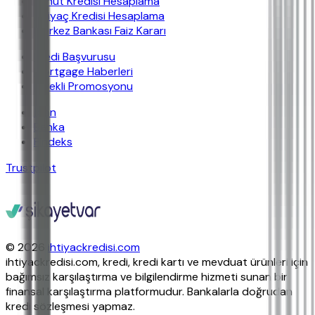
Konut Kredisi Hesaplama
İhtiyaç Kredisi Hesaplama
Merkez Bankası Faiz Kararı
Kredi Başvurusu
Mortgage Haberleri
Emekli Promosyonu
İban
Banka
Findeks
Trustpilot
© 2026
ihtiyackredisi.com
ihtiyackredisi.com, kredi, kredi kartı ve mevduat ürünleri için
bağımsız karşılaştırma ve bilgilendirme hizmeti sunan bir
finansal karşılaştırma platformudur. Bankalarla doğrudan
kredi sözleşmesi yapmaz.