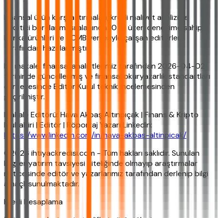
Finansal ürün karşılaştırmaları, kredi maliyet analizi ve
tüketici borçlanması alanında 10 yıl üzeri deneyime sahip,
banka ürünleri ve TCMB verileriyle çalışan editörler
tarafından hazırlanmıştır.
Bu makale, finansal analistlerimiz tarafından 2026-04-02
tarihinde güncellenmiş ve finansal okuryazarlık standartları
çerçevesinde Editör Kurul teknik incelemesinden
geçirilmiştir.
Makale Editörü: Hava Akbaş Altınpıçak | Finans & Kripto
Muhabiri | Editör | Röportaj Yazarı LinkedIn:
https://www.linkedin.com/in/hava-akbas-altinpicak/
©2026 ihtiyackredisi.com - Tüm hakları saklıdır. Sunulan
bilgiler yatırım tavsiyesi niteliğinde olmayıp araştırmalar
neticesinde editör ve yazarlarımız tarafından derlenip bilgi
amaçlı sunulmaktadır.
Kredi Hesaplama