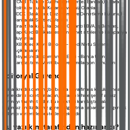
TCMB (Türkiye Cumhuriyet Merkez Bankası) - Para
Politikası Kurulu Kararları ve Faiz Oranları
BDDK (Bankacılık Düzenleme ve Denetleme Kurumu) -
Bankacılık Sektörü Verileri
Ziraat Bankası, Halkbank, Garanti BBVA, İş Bankası,
Yapı Kredi Bankası resmi internet siteleri ve kampanya
duyuruları
KKB (Kredi Kayıt Bürosu) - Kredi Notu Sistemi
Açıklamaları
ihtiyackredisi.com Analiz Ekibi - Banka Ürün
Karşılaştırma Veritabanı ve Simülasyon Sonuçları
Editoryal Güvence
ihtiyackredisi.com, hiçbir banka veya finans kuruluşundan
yönlendirici ücret almadan, kullanıcı lehine şeffaf analiz
sunmayı taahhüt eder. Bu içerikteki karşılaştırmalar,
bağımsız analiz ilkemiz gereği algoritma tabanlıdır ve gerçek
kullanıcı verileriyle desteklenmektedir.
Bu yazı kim tarafından hazırlandı?