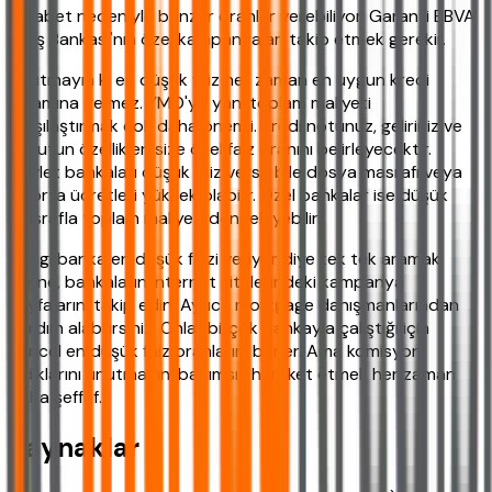
rekabet nedeniyle benzer oranlar verebiliyor. Garanti BBVA
ve İş Bankası'nın özel kampanyaları takip etmek gerekir.
Unutmayın ki en düşük faiz her zaman en uygun kredi
anlamına gelmez. YMO'yu yani toplam maliyeti
karşılaştırmak çok daha önemli. Kredi notunuz, geliriniz ve
konutun özellikleri size özel faiz oranını belirleyecektir.
Devlet bankaları düşük faiz verse bile dosya masrafı veya
sigorta ücretleri yüksek olabilir. Özel bankalar ise düşük
masrafla toplam maliyeti dengeleyebilir.
Hangi banka en düşük faizi veriyor diye tek tek aramak
yerine, bankaların internet sitelerindeki kampanya
sayfalarını takip edin. Ayrıca mortgage danışmanlarından
yardım alabilirsiniz. Onlar birçok bankayla çalıştığı için
güncel en düşük faiz oranlarını bilirler. Ama komisyon
aldıklarını unutmayın, bağımsız hareket etmek her zaman
daha şeffaf.
Kaynaklar