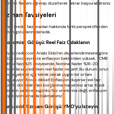
çıkmıştır. Nedeni öğrenip düzelterek tekrar başvurabilirsiniz.
Uzman Tavsiyeleri
Konut kredisi faiz oranları hakkında farklı perspektiflerden
uzman görüşlerini derledik.
Ekonomist Görüşü: Reel Faiz Odaklanın
ihtiyackredisi.com Analiz Ekibi'nin değerlendirmesine göre:
"2026 ikinci çeyrekte enflasyon beklentileri yüksek. TCMB
politika faizi %15 seviyesinde. Nominal faizler %16-20
bandında seyrederken reel faizler negatif. Bu durum konut
kredisi çekmek için teknik olarak uygun bir ortam
oluşturuyor. Ancak dikkat! Enflasyon düşerse reel faiz
pozitife dönebilir. Yani borçlanma maliyetiniz artar. Kredi
çekerken sadece bugünkü faiz oranlarına değil, enflasyon
projeksiyonlarına da bakmalısınız."
Bankacılık Uzmanı Görüşü: YMO'yu İsteyin