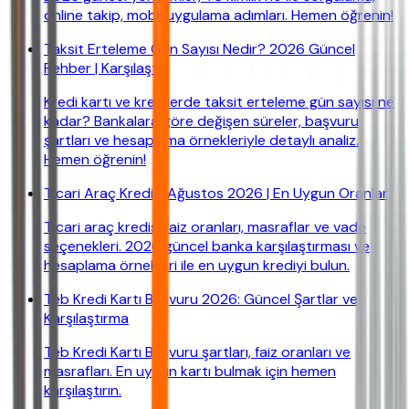
online takip, mobil uygulama adımları. Hemen öğrenin!
Taksit Erteleme Gün Sayısı Nedir? 2026 Güncel
Rehber | Karşılaştır
Kredi kartı ve kredilerde taksit erteleme gün sayısı ne
kadar? Bankalara göre değişen süreler, başvuru
şartları ve hesaplama örnekleriyle detaylı analiz.
Hemen öğrenin!
Ticari Araç Kredisi Ağustos 2026 | En Uygun Oranlar
Ticari araç kredisi faiz oranları, masraflar ve vade
seçenekleri. 2026 güncel banka karşılaştırması ve
hesaplama örnekleri ile en uygun krediyi bulun.
Teb Kredi Kartı Başvuru 2026: Güncel Şartlar ve
Karşılaştırma
Teb Kredi Kartı Başvuru şartları, faiz oranları ve
masrafları. En uygun kartı bulmak için hemen
karşılaştırın.