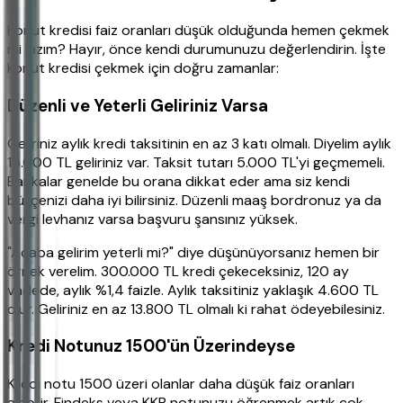
Konut kredisi faiz oranları düşük olduğunda hemen çekmek
mi lazım? Hayır, önce kendi durumunuzu değerlendirin. İşte
konut kredisi çekmek için doğru zamanlar:
Düzenli ve Yeterli Geliriniz Varsa
Geliriniz aylık kredi taksitinin en az 3 katı olmalı. Diyelim aylık
15.000 TL geliriniz var. Taksit tutarı 5.000 TL'yi geçmemeli.
Bankalar genelde bu orana dikkat eder ama siz kendi
bütçenizi daha iyi bilirsiniz. Düzenli maaş bordronuz ya da
vergi levhanız varsa başvuru şansınız yüksek.
"Acaba gelirim yeterli mi?" diye düşünüyorsanız hemen bir
örnek verelim. 300.000 TL kredi çekeceksiniz, 120 ay
vadede, aylık %1,4 faizle. Aylık taksitiniz yaklaşık 4.600 TL
olur. Geliriniz en az 13.800 TL olmalı ki rahat ödeyebilesiniz.
Kredi Notunuz 1500'ün Üzerindeyse
Kredi notu 1500 üzeri olanlar daha düşük faiz oranları
alabilir. Findeks veya KKB notunuzu öğrenmek artık çok