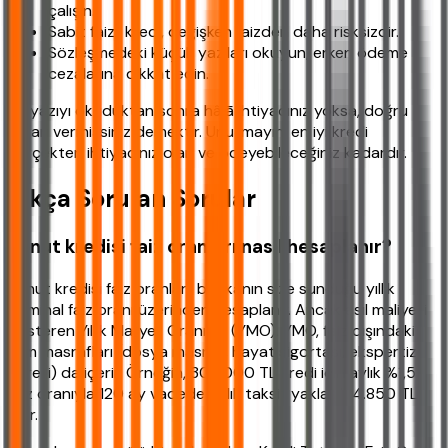
çalışın.
Sabit faizli kredi, değişken faizden daha risksizdir.
Sözleşmedeki küçük yazıları okuyun, erken ödeme
cezalarına dikkat edin.
Bu yazıyı okuduktan sonra hâlā ihtiyacınız yoksa, doğru
kararı vermişsiniz demektir. Unutmayın, en iyi kredi
gerçekten ihtiyacınız olan ve ödeyebileceğiniz kadardır.
Sıkça Sorulan Sorular
Konut kredisi faiz oranları nasıl hesaplanır?
Konut kredisi faiz oranları, bankanın size sunduğu yıllık
nominal faiz oranı üzerinden hesaplanır. Ancak asıl maliyeti
gösteren Yıllık Maliyet Oranı'dır (YMO). YMO, faiz dışındaki
tüm masrafları (dosya masrafı, hayat sigortası, ekspertiz
ücreti) da içerir. Örneğin, 300.000 TL kredi için aylık %1,5
faiz oranıyla 120 ay vadede aylık taksit yaklaşık 4.850 TL
olur.