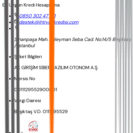
En Uygun Kredi Hesaplama
0850 302 47 90
destek@ihtiyackredisi.com
Sinanpaşa Mah. Süleyman Seba Cad. No:14/5 Beşiktaş
/ İstanbul
Şirket Bilgileri
AK GİRİŞİM SİBER YAZILIM OTONOM A.Ş.
Mersis No
0011129552900001
Vergi Dairesi
Beşiktaş V.D. 0111295529