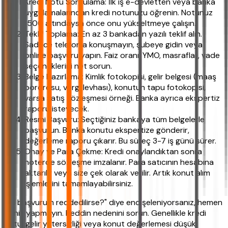
Kredi Notu Sorgulama: İlk iş e-devletten veya banka
uygulamalarından kredi notunuzu öğrenin. Notunuz
1500 altındaysa önce onu yükseltmeye çalışın.
Teklif Toplama: En az 3 bankadan yazılı teklif alın.
Sadece telefonla konuşmayın, şubeye gidin veya
online başvuru yapın. Faiz oranı, YMO, masraflar, vade
seçeneklerini net sorun.
Belge Hazırlama: Kimlik fotokopisi, gelir belgesi (maaş
bordrosu, vergi levhası), konutun tapu fotokopisi,
varsa satış sözleşmesi örneği. Banka ayrıca ekspertiz
raporu isteyecek.
Resmi Başvuru: Seçtiğiniz bankaya tüm belgelerle
başvurun. Banka konutu ekspertize gönderir,
değerleme raporu çıkarır. Bu süreç 3-7 iş günü sürer.
Onay ve Para Çekme: Kredi onaylandıktan sonra
noterde sözleşme imzalanır. Para satıcının hesabına
aktarılır veya size çek olarak verilir. Artık konut alım
işlemlerini tamamlayabilirsiniz.
"Ya başvurum reddedilirse?" diye endişeleniyorsanız, hemen
panik yapmayın. Reddin nedenini sorun. Genellikle kredi
notu, gelir yetersizliği veya konut değerlemesi düşük