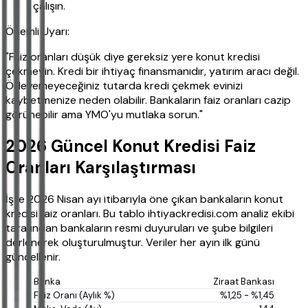
çalışın.
Önemli Uyarı:
"Faiz oranları düşük diye gereksiz yere konut kredisi
çekmeyin. Kredi bir ihtiyaç finansmanıdır, yatırım aracı değil.
Ödeyemeyeceğiniz tutarda kredi çekmek evinizi
kaybetmenize neden olabilir. Bankaların faiz oranları cazip
görünebilir ama YMO'yu mutlaka sorun."
2026 Güncel Konut Kredisi Faiz
Oranları Karşılaştırması
İşte 2026 Nisan ayı itibarıyla öne çıkan bankaların konut
kredisi faiz oranları. Bu tablo ihtiyackredisi.com analiz ekibi
tarafından bankaların resmi duyuruları ve şube bilgileri
derlenerek oluşturulmuştur. Veriler her ayın ilk günü
güncellenir.
Ziraat Bankası
%1,25 - %1,45