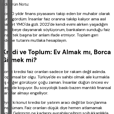
Editörün Notu:
Son 10 yıldır finans piyasasını takip eden bir muhabir olarak
şunu gördüm: İnsanlar faiz oranına takılıp kalıyor ama asıl
maliyet YMO'da gizli. 2022'de kendi evimi alırken yaşadığım
tecrübeye dayanarak söylüyorum, bankaların sunduğu faiz
oranı tek başına bir anlam ifade etmiyor. Toplam geri
ödeme tutarını mutlaka hesaplayın.
Kredi ve Toplum: Ev Almak mı, Borca
Girmek mi?
Konut kredisi faiz oranları sadece bir rakam değil aslında.
Toplumsal bir olgu. Türkiye'de ev sahibi olmak aile kurmakla
eş değer görülüyor çoğu zaman. İnsanlar düğün öncesi ev
peşinde koşuyor. Bu sosyolojik baskı bazen mantıklı finansal
kararlar almayı engelliyor.
Oysa ki konut kredisi bir yatırım aracı değil bir borçlanma
enstrümanı. Faiz oranları düşük diye hemen atlamamak
lazım. Gelirinizin ne kadarını ayırabileceğinizi soğukkanlılıkla