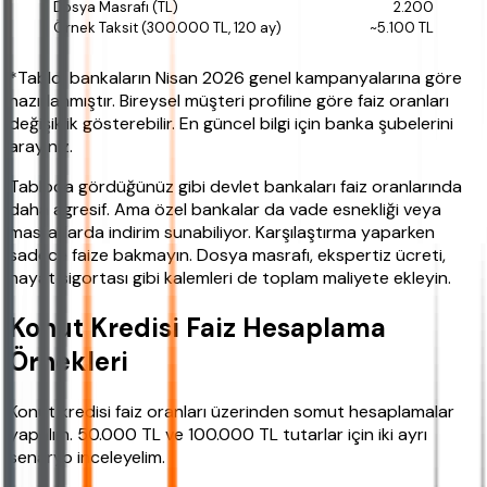
2.200
~5.100 TL
*Tablo, bankaların Nisan 2026 genel kampanyalarına göre
hazırlanmıştır. Bireysel müşteri profiline göre faiz oranları
değişiklik gösterebilir. En güncel bilgi için banka şubelerini
arayınız.
Tabloda gördüğünüz gibi devlet bankaları faiz oranlarında
daha agresif. Ama özel bankalar da vade esnekliği veya
masraflarda indirim sunabiliyor. Karşılaştırma yaparken
sadece faize bakmayın. Dosya masrafı, ekspertiz ücreti,
hayat sigortası gibi kalemleri de toplam maliyete ekleyin.
Konut Kredisi Faiz Hesaplama
Örnekleri
Konut kredisi faiz oranları üzerinden somut hesaplamalar
yapalım. 50.000 TL ve 100.000 TL tutarlar için iki ayrı
senaryo inceleyelim.