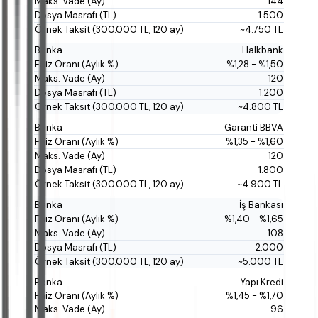
144
1.500
~4.750 TL
Halkbank
%1,28 - %1,50
120
1.200
~4.800 TL
Garanti BBVA
%1,35 - %1,60
120
1.800
~4.900 TL
İş Bankası
%1,40 - %1,65
108
2.000
~5.000 TL
Yapı Kredi
%1,45 - %1,70
96