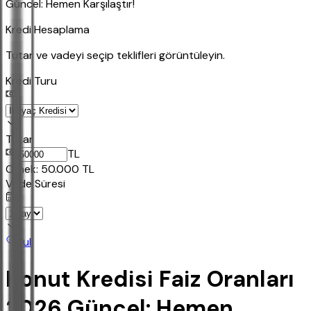
Güncel: Hemen Karşılaştır!
Kredi Hesaplama
Tutar ve vadeyi seçip teklifleri görüntüleyin.
Kredi Turu
Tutar
TL
Ornek:
50.000
TL
Vade Süresi
Bul
Konut Kredisi Faiz Oranları
2026 Güncel: Hemen