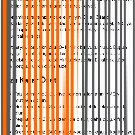
bankalar da kampanyalarla rekabet ediyor.
En önemli tavsiyemiz: Acele etmeyin. En az 3 farklı
bankadan yazılı teklif alın. Sadece faiz oranına değil, YMO'ya
bakın. Toplam geri ödeme tutarını hesaplayın. Gelirinize
uygun taksit seçin.
Unutmayın, konut kredisi 10-15 yıllık bir yükümlülük. Bugün
kolay gelen taksit, işinizde bir sıkıntı olduğunda kabusa
dönüşebilir. Temkinli ve planlı hareket edin. Ev almak güzel
ama borçsuz uyku daha güzel.
Hızlı Karar Özeti
Faiz oranları düşük diye hemen atlamayın, YMO'yu
mutlaka sorun.
Gelirinizin en az 3 katı taksit ödeyebilecek durumda
olun.
Peşinatınız %30'un üzerinde olsun, daha düşük faiz
alırsınız.
Kredi notunuz 1500 altındaysa önce onu yükseltmeye