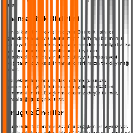
bunlar.
Finansal Risk Bildirimi
Finansal kararlar bireysel risk içerir. Bu içerik yalnızca
bilgilendirme amacıyla hazırlanmıştır. Herhangi bir finansal
ürün veya hizmet hakkında karar vermeden önce İlgili banka
veya kuruluşun resmi kanallarından teyit alın.
ihtiyackredisi.com'da yer alan bilgiler, yatırım tavsiyesi
niteliği taşımaz ve kişisel finansal kararlarınızın tek dayanağı
olamaz.
Kredi çekmeden önce mutlaka ödeme gücünüzü
değerlendirin. Aylık taksit tutarının, gelirinizin %35'ini
geçmemesi önerilir. Borçlanma oranınızı düşük tutmak,
finansal sağlığınız için kritiktir.
Sonuç ve Öneriler
Konut kredisi faiz oranları 2026'da değişken bir seyir izliyor.
Devlet bankaları genelde daha düşük faiz sunuyor ama özel