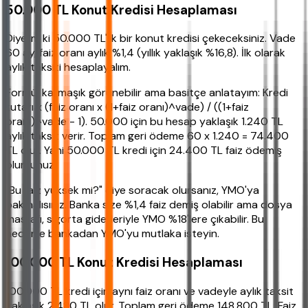
50.000 TL Konut Kredisi Hesaplaması
Diyelim ki 50.000 TL'lik bir konut kredisi çekeceksiniz. Vade
60 ay, faiz oranı aylık %1,4 (yıllık yaklaşık %16,8). İlk olarak
aylık taksiti hesaplayalım.
Formül karmaşık görünebilir ama basitçe anlatayım: Kredi
tutarı x (faiz oranı x (1+faiz oranı)^vade) / ((1+faiz
oranı)^vade - 1). 50.000 için bu hesap yaklaşık 1.240 TL
aylık taksit verir. Toplam geri ödeme 60 x 1.240 = 74.400
TL olur. Yani 50.000 TL kredi için 24.400 TL faiz ödemiş
olursunuz.
"Bu faiz yüksek mi?" diye soracak olursanız, YMO'ya
bakmalısınız. Banka size %1,4 faiz demiş olabilir ama dosya
masrafı, sigorta giderleriyle YMO %18'lere çıkabilir. Bu
nedenle bankadan YMO'yu mutlaka isteyin.
100.000 TL Konut Kredisi Hesaplaması
100.000 TL kredi için aynı faiz oranı ve vadeyle aylık taksit
yaklaşık 2.480 TL olur. Toplam geri ödeme 148.800 TL. Faiz