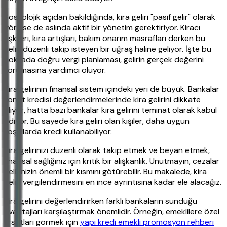
Sosyolojik açıdan bakıldığında, kira geliri "pasif gelir" olarak
görülse de aslında aktif bir yönetim gerektiriyor. Kiracı
ilişkileri, kira artışları, bakım onarım masrafları derken bu
gelir, düzenli takip isteyen bir uğraş haline geliyor. İşte bu
noktada doğru vergi planlaması, gelirin gerçek değerini
korumasına yardımcı oluyor.
Kira gelirinin finansal sistem içindeki yeri de büyük. Bankalar
konut kredisi değerlendirmelerinde kira gelirini dikkate
alıyor, hatta bazı bankalar kira gelirini teminat olarak kabul
ediyor. Bu sayede kira geliri olan kişiler, daha uygun
koşullarda kredi kullanabiliyor.
Kira gelirinizi düzenli olarak takip etmek ve beyan etmek,
finansal sağlığınız için kritik bir alışkanlık. Unutmayın, cezalar
gelirinizin önemli bir kısmını götürebilir. Bu makalede, kira
geliri vergilendirmesini en ince ayrıntısına kadar ele alacağız.
Kira gelirini değerlendirirken farklı bankaların sunduğu
avantajları karşılaştırmak önemlidir. Örneğin, emeklilere özel
fırsatları görmek için
yapı kredi emekli promosyon rehberi