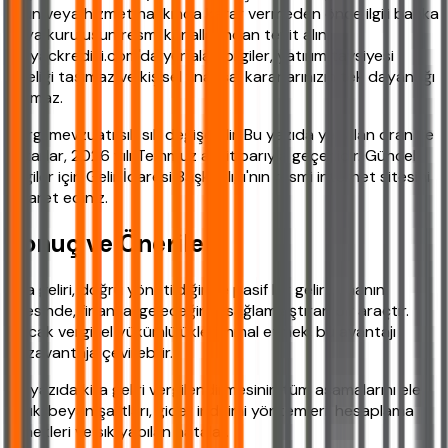
ürün veya hizmet hakkında karar vermeden önce ilgili banka
veya kuruluşun resmi kanallarından teyit alın.
ihtiyackredisi.com'da yer alan bilgiler, yatırım tavsiyesi
niteliği taşımaz ve kişisel finansal kararlarınızın tek dayanağı
olamaz.
Vergi mevzuatı sık sık değişebilir. Bu yazıda yer alan oran ve
tutarlar, 2026 yılı Temmuz ayı itibarıyla geçerlidir. Güncel
bilgiler için Gelir İdaresi Başkanlığı'nın resmi internet sitesini
ziyaret ediniz.
Sonuç ve Öneriler
Kira geliri, doğru yönetildiğinde pasif bir gelir olmanın
ötesinde, finansal geleceğinizi sağlamlaştıran bir araçtır.
Ancak vergisel yükümlülükleri ihmal etmek, bu avantajı
dezavantaja çevirebilir.
Bu yazıda kira geliri vergilendirmesinin tüm aşamalarını ele
aldık: beyan şartları, gider indirimi yöntemleri, hesaplama
örnekleri ve sık yapılan hatalar.