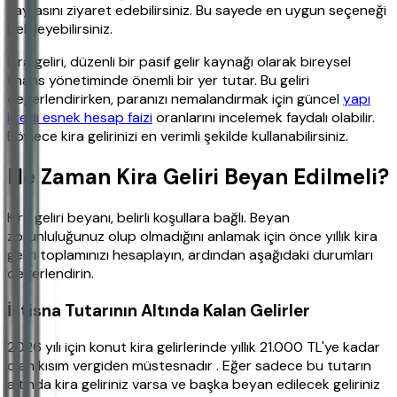
sayfasını ziyaret edebilirsiniz. Bu sayede en uygun seçeneği
belirleyebilirsiniz.
Kira geliri, düzenli bir pasif gelir kaynağı olarak bireysel
finans yönetiminde önemli bir yer tutar. Bu geliri
değerlendirirken, paranızı nemalandırmak için güncel
yapı
kredi esnek hesap faizi
oranlarını incelemek faydalı olabilir.
Böylece kira gelirinizi en verimli şekilde kullanabilirsiniz.
Ne Zaman Kira Geliri Beyan Edilmeli?
Kira geliri beyanı, belirli koşullara bağlı. Beyan
zorunluluğunuz olup olmadığını anlamak için önce yıllık kira
geliri toplamınızı hesaplayın, ardından aşağıdaki durumları
değerlendirin.
İstisna Tutarının Altında Kalan Gelirler
2026 yılı için konut kira gelirlerinde yıllık 21.000 TL'ye kadar
olan kısım vergiden müstesnadır . Eğer sadece bu tutarın
altında kira geliriniz varsa ve başka beyan edilecek geliriniz