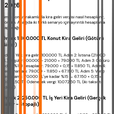
(2026)
Şimdi somut rakamlarla kira geliri vergisi nasıl hesaplanır,
görelim. Aşağıda iki farklı senaryo için ayrıntılı hesaplama
yapacağız.
Örnek 1: 100.000 TL Konut Kira Geliri (Götürü
Gider)
Adım 1: Yıllık kira geliri: 100.000 TL Adım 2: İstisna (21.000
TL) düşülür: 100.000 - 21.000 = 79.000 TL Adım 3: Götürü
gider (%15) hesaplanır: 79.000 × 0,15 = 11.850 TL Adım 4:
Vergi matrahı: 79.000 - 11.850 = 67.150 TL Adım 5: Vergi
hesaplama: 70.000 TL'ye kadar %15 → 67.150 × 0,15 =
10.072,50 TL Ödenecek vergi: 10.072,50 TL (iki taksitte
ödenir)
Örnek 2: 250.000 TL İş Yeri Kira Geliri (Gerçek
Gider - Stopajlı)