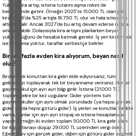
Yüksek kira artışı, istisna tutarını aşma riskini de
beraberinde getirir. Örneğin 2025'te 15.000 TL olan yıllık
kira, 2026'da %25 artışla 18.750 TL olur ve hala istisnanın
altında kalır. Ancak 2027'de bu artış devam ederse istisna
sınırı aşılabilir. Dolayısıyla kira artışını planlarken beyan
yükümlülüğünü de hesaba katmak gerekir. İş yeri kiralarında
ise sınırlama yoktur, taraflar serbestçe belirler.
Birden fazla evden kira alıyorum, beyan nasıl
olur?
Birden çok konuttan kira geliri elde ediyorsanız, tüm
gelirlerinizi toplayarak tek bir beyanname verirsiniz. Her bir
gayrimenkul için ayrı ayrı bilgi girilir. İstisna (21.000 TL)
toplam gelire bir kez uygulanır. Gider yöntemi tüm
gayrimenkuller için aynı olmak zorundadır (ya hepsi gerçek
gider ya da hepsi götürü gider). İş yerleri ve konutlar birlikte
varsa, bunlar için ayrı ayrı stopaj ve istisna hesaplaması
yapılır. Örneğin iki evden toplam 50.000 TL kira geliri olan
bir kişi, istisnayı düşüp 29.000 TL üzerinden vergi öder.
Eğer bir ev için gerçek gider, diğeri için götürü gider seçmek