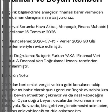
Bu içerik bilgilendirme amaçlıdır, finansal karar vermeden
önce uzman danışmanınıza başvurunuz.
Editoryal Sorumlu: Hava Akbaş Altınpıçak, Finans Muhabiri |
Güncelleme: 15 Temmuz 2026
Son Güncelleme: 2026-07-15 - Veriler 2026 Q3 GİB
düzenlemeleriyle revize edilmiştir.
✔ Veri Doğrulama: Bu içerik Furkan YAKA | Finansal Veri
Analisti & Finansal Veri Doğrulama Uzmanı tarafından
doğrulanmıştır.
Editörün Notu:
2019'dan beri emlak vergisi ve kira geliri konularını takip
eden bir muhabir olarak şunu gördüm: Birçok ev sahibi, kira
gelirini beyan etmekten çekiniyor ya da nasıl yapacağını
bilmiyor. Oysa doğru beyan, cezalardan korunmanın en
kolay yolu. Bu yazıda, kira geliri vergilendirmesini adım adım,
herkesin anlayabileceği bir dille anlatacağım.