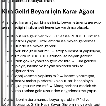
bir çatı altında toplayabilirsiniz.
Kira Geliri Beyanı İçin Karar Ağacı
Aşağıdaki karar ağacı, kira gelirinizi beyan etmeniz gerekip
gerekmediğini hızlıca belirlemenize yardımcı olacak.
Konut kira geliri var mı? → Evet ise 21.000 TL istisna
kontrolü yapın. Tutar altında ise beyan gerekmez.
Üstünde ise beyan gerekir.
İş yeri kira geliri var mı? → Stopaj kesintisi yapıldıysa,
brüt kira 150.000 TL üstünde ise beyan gerekir.
Birden çok kaynaktan gelir var mı? → Tüm gelirleri
toplayın, istisna ve beyan sınırlarını birlikte
değerlendirin.
Stopaj kesintisi yapılmış mı? → Kesinti yapılmışsa,
kesintiyi mahsup ederek kalan tutarı hesaplayın.
Başka geliriniz var mı? → Maaş, serbest meslek vb.
varsa toplam gelir üzerinden değerlendirme yapın.
" Acaba benim durumumda beyan gerekli mi? " diye
düşünüyorsanız, GİB'in Hazır Beyan Sistemi'ne girerek test