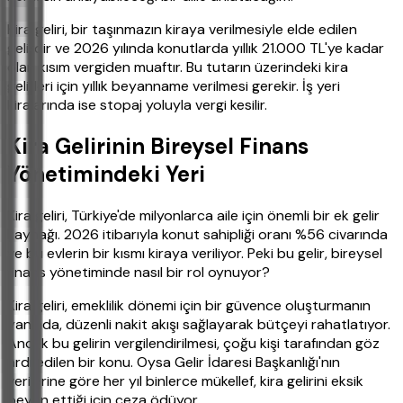
Kira geliri, bir taşınmazın kiraya verilmesiyle elde edilen
gelirdir ve 2026 yılında konutlarda yıllık 21.000 TL'ye kadar
olan kısım vergiden muaftır. Bu tutarın üzerindeki kira
gelirleri için yıllık beyanname verilmesi gerekir. İş yeri
kiralarında ise stopaj yoluyla vergi kesilir.
Kira Gelirinin Bireysel Finans
Yönetimindeki Yeri
Kira geliri, Türkiye'de milyonlarca aile için önemli bir ek gelir
kaynağı. 2026 itibarıyla konut sahipliği oranı %56 civarında
ve bu evlerin bir kısmı kiraya veriliyor. Peki bu gelir, bireysel
finans yönetiminde nasıl bir rol oynuyor?
Kira geliri, emeklilik dönemi için bir güvence oluşturmanın
yanında, düzenli nakit akışı sağlayarak bütçeyi rahatlatıyor.
Ancak bu gelirin vergilendirilmesi, çoğu kişi tarafından göz
ardı edilen bir konu. Oysa Gelir İdaresi Başkanlığı'nın
verilerine göre her yıl binlerce mükellef, kira gelirini eksik
beyan ettiği için ceza ödüyor.