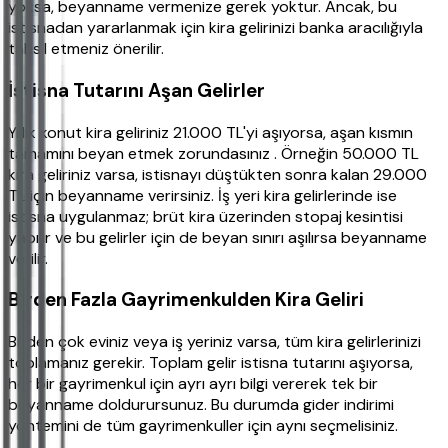
yoksa, beyanname vermenize gerek yoktur. Ancak, bu
istisnadan yararlanmak için kira gelirinizi banka aracılığıyla
tahsil etmeniz önerilir.
İstisna Tutarını Aşan Gelirler
Yıllık konut kira geliriniz 21.000 TL'yi aşıyorsa, aşan kısmın
tamamını beyan etmek zorundasınız . Örneğin 50.000 TL
kira geliriniz varsa, istisnayı düştükten sonra kalan 29.000
TL için beyanname verirsiniz. İş yeri kira gelirlerinde ise
istisna uygulanmaz; brüt kira üzerinden stopaj kesintisi
yapılır ve bu gelirler için de beyan sınırı aşılırsa beyanname
verilir.
Birden Fazla Gayrimenkulden Kira Geliri
Birden çok eviniz veya iş yeriniz varsa, tüm kira gelirlerinizi
toplamanız gerekir. Toplam gelir istisna tutarını aşıyorsa,
her bir gayrimenkul için ayrı ayrı bilgi vererek tek bir
beyanname doldurursunuz. Bu durumda gider indirimi
yöntemini de tüm gayrimenkuller için aynı seçmelisiniz.