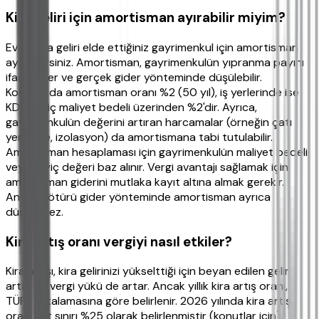
Kira geliri için amortisman ayırabilir miyim?
Evet, kira geliri elde ettiğiniz gayrimenkul için amortisman
ayırabilirsiniz. Amortisman, gayrimenkulün yıpranma payını
ifade eder ve gerçek gider yönteminde düşülebilir.
Konutlarda amortisman oranı %2 (50 yıl), iş yerlerinde ise
KDV hariç maliyet bedeli üzerinden %2'dir. Ayrıca,
gayrimenkulün değerini artıran harcamalar (örneğin çatı
yenileme, izolasyon) da amortismana tabi tutulabilir.
Amortisman hesaplaması için gayrimenkulün maliyet bedeli
veya rayiç değeri baz alınır. Vergi avantajı sağlamak için
amortisman giderini mutlaka kayıt altına almak gerekir.
Ancak götürü gider yönteminde amortisman ayrıca
düşülemez.
Kira artış oranı vergiyi nasıl etkiler?
Kira artışı, kira gelirinizi yükselttiği için beyan edilen gelir
artar ve vergi yükü de artar. Ancak yıllık kira artış oranı,
TÜFE ortalamasına göre belirlenir. 2026 yılında kira artış
oranı üst sınırı %25 olarak belirlenmiştir (konutlar için).