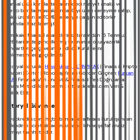
Finansal ürün karşılaştırmaları, kredi maliyet analizi ve
tüketici borçlanması alanında 10 yıl üzeri deneyime sahip,
banka ürünleri ve TCMB verileriyle çalışan editörler
tarafından hazırlanmıştır.
Bu makale, finansal analistlerimiz tarafından 15 Temmuz
2026 tarihinde güncellenmiş ve finansal okuryazarlık
standartları çerçevesinde Editör Kurul teknik
incelemesinden geçirilmiştir.
Editoryal Sorumlu:
Hava Akbaş ALTINPIÇAK
| Finans & Kripto
Muhabiri | Editör | Röportaj Yazarı Gözden Geçiren:
Furkan
YAKA
| Finansal Veri Analisti & Finansal Veri Doğrulama
Uzmanı Metodoloji inceleme: ihtiyackredisi.com Veri &
Analitik Ekibi
Editoryal Güvence
ihtiyackredisi.com, hiçbir banka veya finans kuruluşundan
yönlendirici ücret almadan, kullanıcı lehine şeffaf analiz
sunmayı taahhüt eder.