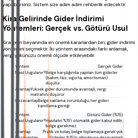
yapabilirsiniz. Sistem size adım adım rehberlik edecektir.
Kira Gelirinde Gider İndirimi
Yöntemleri: Gerçek vs. Götürü Usul
Kira geliri beyanında en önemli kararlardan biri, gider indirimi
yöntemini seçmektir. İki yöntem arasındaki farkı anlamak,
vergi yükünüzü önemli ölçüde etkileyebilir.
Gerçek Gider
Belge karşılığında yapılan tüm giderler
(bakım, faiz, sigorta, amortisman)
düşülür
Yüksek gider durumunda avantajlı, vergi
matrahını düşürür
Belge saklama zorunluluğu, her gideri
kanıtlama gereği
Götürü Gider (%15)
Hasılatın %15'i otomatik gider kabul edilir,
belge gerekmez
Pratik ve kolay, belge toplamaya gerek yok
Giderler %15'in altındaysa dezavantajlı