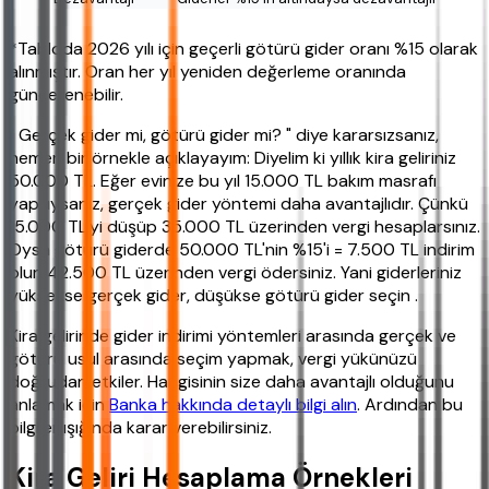
*Tabloda 2026 yılı için geçerli götürü gider oranı %15 olarak
alınmıştır. Oran her yıl yeniden değerleme oranında
güncellenebilir.
" Gerçek gider mi, götürü gider mi? " diye kararsızsanız,
hemen bir örnekle açıklayayım: Diyelim ki yıllık kira geliriniz
50.000 TL. Eğer evinize bu yıl 15.000 TL bakım masrafı
yaptıysanız, gerçek gider yöntemi daha avantajlıdır. Çünkü
15.000 TL'yi düşüp 35.000 TL üzerinden vergi hesaplarsınız.
Oysa götürü giderde 50.000 TL'nin %15'i = 7.500 TL indirim
olur, 42.500 TL üzerinden vergi ödersiniz. Yani giderleriniz
yüksekse gerçek gider, düşükse götürü gider seçin .
Kira gelirinde gider indirimi yöntemleri arasında gerçek ve
götürü usul arasında seçim yapmak, vergi yükünüzü
doğrudan etkiler. Hangisinin size daha avantajlı olduğunu
anlamak için
Banka hakkında detaylı bilgi alın
. Ardından bu
bilgiler ışığında karar verebilirsiniz.
Kira Geliri Hesaplama Örnekleri