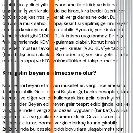
sahibi, kira gelirini yıllık beyanname ile bildirir ve istisna
uygulanır. İş yeri kiralarında ise kiracı, kira bedeli üzerinden
%20 stopaj kesintisi yaparak vergi dairesine öder. Bu
durumda mülk sahibi, stopaj kesintisi yapılmış gelirini beyan
ederken kesintiyi mahsup edebilir. Ayrıca iş yeri kiralarında
konutlardaki gibi 21.000 TL'lik istisna uygulanmaz. Bir diğer
fark, iş yerlerinde KDV uygulaması olabilir. Konut kiraları
KDV'den müstesnayken, iş yeri kiraları %20 KDV'ye tabidir
(konut dışı ticari alanlar). Bu nedenle iş yeri kira geliri olanlar
mutlaka stopaj ve KDV yükümlülüklerini takip etmelidir.
Kira geliri beyan edilmezse ne olur?
Kira gelirini beyan etmeyen mükellefler, vergi incelemesine
tabi tutulabilir. Gelir İdaresi Başkanlığı, banka hesapları, tapu
kayıtları ve diğer verileri kullanarak kira geliri olan kişileri
tespit eder. Beyan edilmeyen gelir tespit edildiğinde, kesilen
vergi üzerinden vergi ziyaı cezası uygulanır (bir kat). Ayrıca
gecikme faizi ve gecikme zammı eklenir. Cezalı durumda
ödenecek tutar, normal verginin birkaç katına çıkabilir.
2026 yılında bu cezalar ciddi boyutlara ulaşabilmektedir.