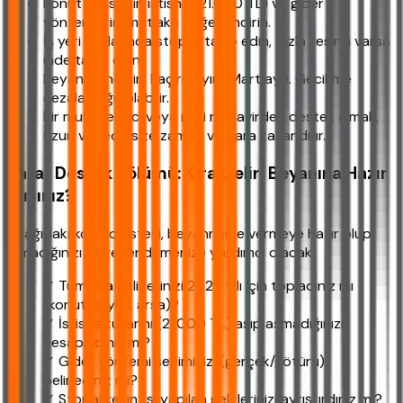
Konut kirası için istisna (21.000 TL) ve gider
yöntemlerini mutlaka değerlendirin.
İş yeri kiralarında stopajı takip edin, fazla kesinti varsa
iade talep edin.
Beyan dönemini kaçırmayın (Mart ayı). Gecikme
cezaları ağır olabilir.
Bir muhasebeci veya mali müşavirden destek almak,
uzun vadede size zaman ve para kazandırır.
Karar Destek Bölümü: Kira Geliri Beyanına Hazır
mısınız?
Aşağıdaki kontrol listesi, beyanname vermeye hazır olup
olmadığınızı değerlendirmenize yardımcı olacak:
✓ Tüm kira gelirlerinizi 2026 yılı için topladınız mı
(konut, iş yeri, arsa)?
✓ İstisna tutarını (21.000 TL) aşıp aşmadığınızı
hesapladınız mı?
✓ Gider yöntemi seçiminizi (gerçek/götürü)
belirlediniz mi?
✓ Stopaj kesintisi yapılan gelirlerinizi ayrıştırdınız mı?