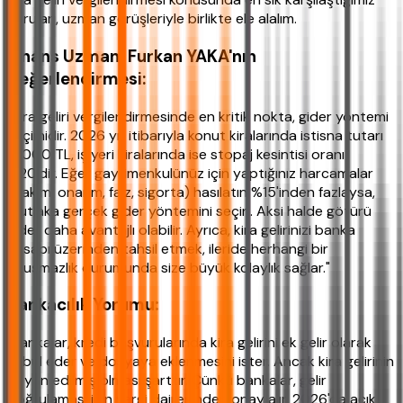
soruları, uzman görüşleriyle birlikte ele alalım.
Finans Uzmanı Furkan YAKA'nın
Değerlendirmesi:
"Kira geliri vergilendirmesinde en kritik nokta, gider yöntemi
seçimidir. 2026 yılı itibarıyla konut kiralarında istisna tutarı
21.000 TL, iş yeri kiralarında ise stopaj kesintisi oranı
%20'dir. Eğer gayrimenkulünüz için yaptığınız harcamalar
(bakım, onarım, faiz, sigorta) hasılatın %15'inden fazlaysa,
mutlaka gerçek gider yöntemini seçin. Aksi halde götürü
gider daha avantajlı olabilir. Ayrıca, kira gelirinizi banka
hesabı üzerinden tahsil etmek, ileride herhangi bir
uyuşmazlık durumunda size büyük kolaylık sağlar."
Bankacılık Yorumu:
"Bankalar, kredi başvurularında kira gelirini ek gelir olarak
kabul eder ve dosyaya eklenmesini ister. Ancak kira gelirinin
beyan edilmiş olması şarttır. Çünkü bankalar, gelir
doğrulaması için vergi dairesinden onay alır. 2026'da açık