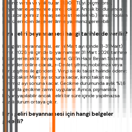
geliriniz varsa ve yıllık tutar 21.000 TL'yi geçmiyorsa,
beyanname vermenize gerek yoktur. Ancak bu durumda
başka bir geliriniz (maaş, serbest meslek vb.) varsa, toplam
gelir üzerinden değerlendirme yapmanız gerekebilir.
Kira geliri beyannamesi hangi tarihlerde verilir?
Kira geliri beyannamesi, her yıl Mart ayı içinde (1-31 Mart)
verilir. 2026 yılı için de beyannameler 31 Mart 2026 tarihine
kadar verilecektir. Beyanname, GİB'in Hazır Beyan Sistemi
üzerinden online olarak, e-Devlet şifresi, mobil imza veya
banka şifresi ile gönderilir. Vergi ise iki taksit halinde ödenir:
birinci taksit Mart ayı sonuna kadar, ikinci taksit ise
Temmuz ayı sonuna kadar. Gecikme durumunda aylık %1,6
oranında gecikme zammı uygulanır. Ayrıca, pişmanlıkla
beyan yapılabilir ancak belirli bir süre içinde yapılmazsa
cezalı durum ortaya çıkar.
Kira geliri beyannamesi için hangi belgeler
gerekli?