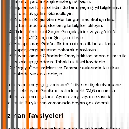
imza veya banka şifrenizle giriş yapın.
Bilgilerinizi Kontrol Edin: Sistem, geçmiş yıl bilgilerinizi
otomatik getirir. Güncelleyin.
Kira Geliri Bilgisi Girin: Her bir gayrimenkul için kira
tutarı, kiracı adı, dönem gibi bilgileri ekleyin.
Gider Yöntemini Seçin: Gerçek gider veya götürü
gider (%15) seçeneğini işaretleyin.
Hesaplamayı Görün: Sistem otomatik hesaplama
yapar, vergi çıktısına bakarak onaylayın.
Beyannameyi Gönderin: Onayladıktan sonra e-imza ile
imzalayıp gönderin. Tahakkuk fişini kaydedin.
Vergiyi Ödeyin: Mart ve Temmuz aylarında iki taksit
halinde verginizi ödeyin.
" Ya beyannameyi geç verirsem? " diye endişeleniyorsanız,
hemen belirteyim: Gecikme halinde aylık %1,6 oranında
gecikme zammı uygulanır. Ayrıca vergi ziyaı cezası da
eklenebilir. Bu yüzden zamanında beyan çok önemli.
Uzman Tavsiyeleri
Kira geliri vergilendirmesi konusunda en sık karşılaştığımız