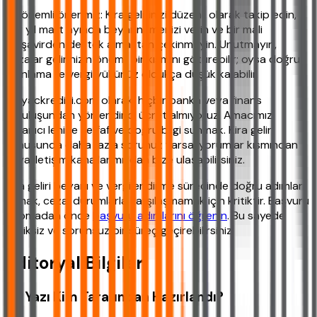
En önemli önerimiz: Kira gelirinizi düzenli olarak takip edin,
her yıl mart ayında beyannamenizi verin ve bir mali
müşavirden destek almaktan çekinmeyin. Unutmayın,
cezalar gelirinizin önemli bir kısmını götürebilir; oysa doğru
planlama ile vergi yükünüz oldukça düşük kalabilir.
ihtiyackredisi.com olarak, hiçbir banka veya finans
kuruluşundan yönlendirici ücret almıyoruz. Amacımız,
kullanıcı lehine şeffaf ve doğru bilgi sunmak. Kira geliri
konusunda daha fazla sorunuz varsa, yorumlar kısmından
veya iletişim kanallarımızdan bize ulaşabilirsiniz.
Kira geliri beyanı ve vergilendirme sürecinde doğru adımları
atmak, cezai durumlarla karşılaşmamak için kritiktir. Başvuru
yapmadan önce
başvuru adımlarını öğrenin
. Bu sayede
eksiksiz ve sorunsuz bir süreç geçirebilirsiniz.
Editoryal Bilgiler
Bu Yazı Kim Tarafından Hazırlandı?