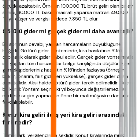
ölçüde azaltabilir. Örneğin 100.000 TL brüt geliri olan bir ev
sahibi, 30.000 TL bakım masrafı yaparsa matrah 49.000
TL'ye düşer ve vergisi sadece 7.350 TL olur.
Götürü gider mi gerçek gider mi daha avantajlı?
Bu sorunun cevabı, yapılan harcamaların büyüklüğüne
bağlıdır. Götürü gider yönteminde, kira hasılatının %15'i
otomatik olarak gider kabul edilir. Gerçek gider yönteminde
ise yapılan tüm harcamalar belge karşılığında düşülür. Eğer
gerçek giderleriniz hasılatın %15'inden fazlaysa (örneğin
bakım, onarım, faiz giderleri yüksekse), gerçek gider daha
avantajlıdır. Aksi halde götürü gider tercih edilmelidir. Önemli
bir kural: Yöntem seçimi iki yıl boyunca değiştirilemez. Bu
nedenle seçim yapmadan önce bir mali müşavire danışmak
faydalı olabilir.
Konut kira geliri ile iş yeri kira geliri arasındaki
fark nedir?
Temel fark, vergilendirme şeklidir. Konut kiralarında mülk