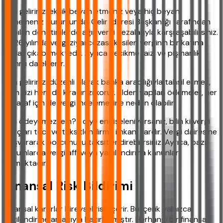
Kira gelirinizi eksik beyan etmeniz veya hiç beyan
etmemeniz durumunda, Gelir İdaresi Başkanlığı tarafından
yapılan denetimlerde ağır vergi cezalarıyla karşılaşabilirsiniz.
2026 yılında vergi ziyaı cezası, kesilen verginin bir katına
kadar çıkabilmektedir. Ayrıca gecikme faizi ve pişmanlık
zammı da eklenir.
Kira gelirinizi düzenli olarak banka aracılığıyla tahsil etmek,
hem sizi hem de kiracınızı korur. Elden yapılan ödemeler, her
iki taraf için de vergi incelemesine neden olabilir.
" Ya ödeyemezsem? " diye endişeleniyorsanız, bilin ki vergi
borçları tecil ve taksitlendirme imkanı vardır. Vergi dairesine
başvurarak borcunuzu taksitlendirebilirsiniz. Ayrıca, bazı
durumlarda vergi affı veya yapılandırma kanunları
çıkmaktadır.
Finansal Risk Bildirimi
Finansal kararlar bireysel risk içerir. Bu içerik yalnızca
bilgilendirme amacıyla hazırlanmıştır. Herhangi bir finansal