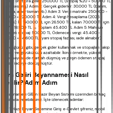
Adım 1: Brüt kira geliri: 250.000 TL (stopaj %20 = 50.000 TL
peşin kesilmiş) Adım 2: Gerçek giderler: 30.000 TL (bakım,
sigorta, amortisman vb.) Adım 3: Vergi matrahı: 250.000 -
30.000 = 220.000 TL Adım 4: Vergi hesaplama (2026
tarifesi): İlk 150.000 TL için 26.500 TL, kalan 70.000 TL için
%27 = 18.900 TL → Toplam 45.400 TL Adım 5: Mahsup
edilecek stopaj: 50.000 TL Ödenecek vergi: 45.400 -
50.000 = -4.600 TL (yani stopaj fazlası, iade alınabilir)
Gördüğünüz gibi, gerçek gider kullanmak ve stopajları takip
etmek vergi yükünüzü azaltabilir. İkinci örnekte, yüksek
gider sayesinde matrah düşmüş ve peşin ödenen stopaj
fazlası iadeye dönüşmüştür.
Kira Geliri Beyannamesi Nasıl
Verilir? Adım Adım
Beyannameyi GİB'in Hazır Beyan Sistemi üzerinden birkaç
dakikada verebilirsiniz. İşte izlenecek adımlar:
Hazır Beyan Sistemine Giriş: e-Devlet şifreniz, mobil