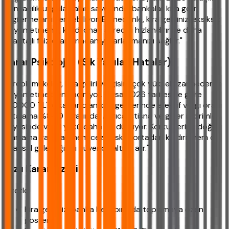
bankacılık uygulamaları sayesinde, bankalar kira geliri
bilgilerine anlık erişebiliyor. Bu nedenle, kira gelirinizi eksiksiz
beyan etmeniz, kredi onay sürecini hızlandırır ve daha
avantajlı faiz oranlarından yararlanmanızı sağlar."
Karar Psikolojisi (Sık Yapılan Hatalar):
"Birçok mükellef, kira geliri vergisini 'çok yüksek' zannederek
beyan etmekten kaçınıyor. Oysa 2026 tarifesine göre
100.000 TL'ye kadar olan kira gelirlerinde efektif vergi oranı
ortalama %8-10 civarında. Ayrıca istisna ve gider indirimleri
sayesinde vergi yükü daha da düşüyor. Korku yerine doğru
planlama yapmak, hem ceza riskini ortadan kaldırır hem de
finansal geleceğinizi güvence altına alır."
Hızlı Karar Özeti
Özetle:
Kira gelirinizi banka hesabınızda toplamaya özen
gösterin.