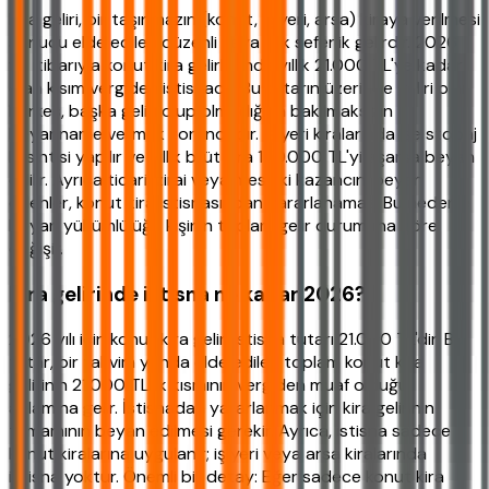
Kira geliri, bir taşınmazın (konut, iş yeri, arsa) kiraya verilmesi
sonucu elde edilen düzenli veya tek seferlik gelirdir. 2026
yılı itibarıyla konut kira gelirlerinde yıllık 21.000 TL'ye kadar
olan kısım vergiden istisnadır. Bu tutarın üzerinde geliri olan
herkes, başka geliri olup olmadığına bakılmaksızın
beyanname vermek zorundadır. İş yeri kiralarında ise stopaj
kesintisi yapılır ve yıllık brüt kira 150.000 TL'yi aşarsa beyan
edilir. Ayrıca ticari, zirai veya mesleki kazancını beyan
edenler, konut kira istisnasından yararlanamaz. Bu nedenle
beyan yükümlülüğü kişinin toplam gelir durumuna göre
değişir.
Kira gelirinde istisna ne kadar 2026?
2026 yılı için konut kira geliri istisna tutarı 21.000 TL'dir. Bu
tutar, bir takvim yılında elde edilen toplam konut kira
gelirinin 21.000 TL'lik kısmının vergiden muaf olduğu
anlamına gelir. İstisnadan yararlanmak için kira gelirinin
tamamının beyan edilmesi gerekir. Ayrıca, istisna sadece
konut kiralarına uygulanır; iş yeri veya arsa kiralarında
istisna yoktur. Önemli bir detay: Eğer sadece konut kira