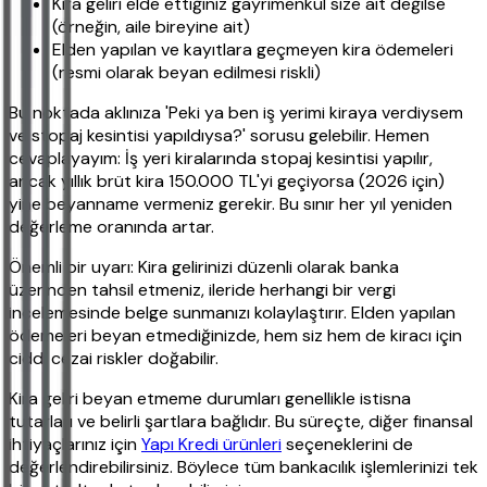
Kira geliri elde ettiğiniz gayrimenkul size ait değilse
(örneğin, aile bireyine ait)
Elden yapılan ve kayıtlara geçmeyen kira ödemeleri
(resmi olarak beyan edilmesi riskli)
Bu noktada aklınıza 'Peki ya ben iş yerimi kiraya verdiysem
ve stopaj kesintisi yapıldıysa?' sorusu gelebilir. Hemen
cevaplayayım: İş yeri kiralarında stopaj kesintisi yapılır,
ancak yıllık brüt kira 150.000 TL'yi geçiyorsa (2026 için)
yine beyanname vermeniz gerekir. Bu sınır her yıl yeniden
değerleme oranında artar.
Önemli bir uyarı: Kira gelirinizi düzenli olarak banka
üzerinden tahsil etmeniz, ileride herhangi bir vergi
incelemesinde belge sunmanızı kolaylaştırır. Elden yapılan
ödemeleri beyan etmediğinizde, hem siz hem de kiracı için
ciddi cezai riskler doğabilir.
Kira geliri beyan etmeme durumları genellikle istisna
tutarları ve belirli şartlara bağlıdır. Bu süreçte, diğer finansal
ihtiyaçlarınız için
Yapı Kredi ürünleri
seçeneklerini de
değerlendirebilirsiniz. Böylece tüm bankacılık işlemlerinizi tek