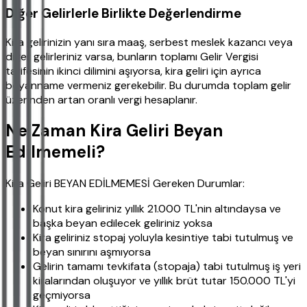
Diğer Gelirlerle Birlikte Değerlendirme
Kira gelirinizin yanı sıra maaş, serbest meslek kazancı veya
diğer gelirleriniz varsa, bunların toplamı Gelir Vergisi
tarifesinin ikinci dilimini aşıyorsa, kira geliri için ayrıca
beyanname vermeniz gerekebilir. Bu durumda toplam gelir
üzerinden artan oranlı vergi hesaplanır.
Ne Zaman Kira Geliri Beyan
Edilmemeli?
Kira Geliri BEYAN EDİLMEMESİ Gereken Durumlar:
Konut kira geliriniz yıllık 21.000 TL'nin altındaysa ve
başka beyan edilecek geliriniz yoksa
Kira geliriniz stopaj yoluyla kesintiye tabi tutulmuş ve
beyan sınırını aşmıyorsa
Gelirin tamamı tevkifata (stopaja) tabi tutulmuş iş yeri
kiralarından oluşuyor ve yıllık brüt tutar 150.000 TL'yi
geçmiyorsa