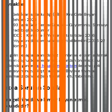
Kaynaklar
Gelir İdaresi Başkanlığı (GİB) – Kira Geliri Beyanı
Rehberi 2026
193 Sayılı Gelir Vergisi Kanunu – Gayrimenkul Sermaye
İradı başlıklı bölümler
BDDK – Konut ve İş Yeri Kira İstatistikleri 2026
ihtiyackredisi.com kullanıcı geri bildirimleri (2026 Q2
dönemi)
Kira geliri hesaplamalarında faiz oranlarının etkisini anlamak,
getirileri doğru değerlendirmek açısından önemlidir. Bu
bağlamda, güncel
faiz hesaplama yöntemi
ile kendi gelir
projeksiyonunuzu oluşturabilirsiniz. Böylece finansal
planlamanızı daha sağlam temellere oturtabilirsiniz.
Sıkça Sorulan Sorular
Kira geliri nedir ve kimler beyan etmek
zorundadır?