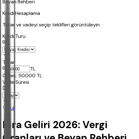
Beyan Rehberi
Kredi Hesaplama
Tutar ve vadeyi seçip teklifleri görüntüleyin.
Kredi Turu
Tutar
TL
Ornek:
50.000
TL
Vade Süresi
Bul
Kira Geliri 2026: Vergi
Oranları ve Beyan Rehberi