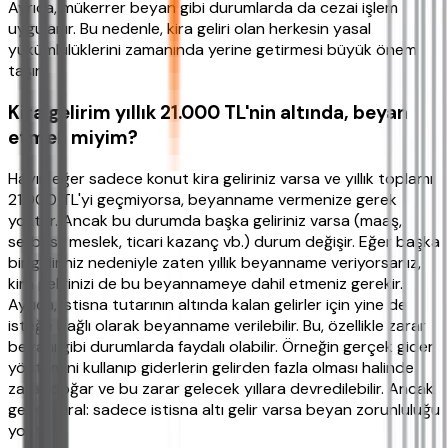
Ayrıca, mükerrer beyan gibi durumlarda da cezai işlem
uygulanır. Bu nedenle, kira geliri olan herkesin yasal
yükümlülüklerini zamanında yerine getirmesi büyük önem
taşır.
Kira gelirim yıllık 21.000 TL'nin altında, beyan
etmeli miyim?
Hayır, eğer sadece konut kira geliriniz varsa ve yıllık toplamı
21.000 TL'yi geçmiyorsa, beyanname vermenize gerek
yoktur. Ancak bu durumda başka geliriniz varsa (maaş,
serbest meslek, ticari kazanç vb.) durum değişir. Eğer başka
bir geliriniz nedeniyle zaten yıllık beyanname veriyorsanız,
kira gelirinizi de bu beyannameye dahil etmeniz gerekir.
Ayrıca, istisna tutarının altında kalan gelirler için yine de
isteğe bağlı olarak beyanname verilebilir. Bu, özellikle zarar
beyanı gibi durumlarda faydalı olabilir. Örneğin gerçek gider
yöntemini kullanıp giderlerin gelirden fazla olması halinde
zarar doğar ve bu zarar gelecek yıllara devredilebilir. Ancak
genel kural: sadece istisna altı gelir varsa beyan zorunluluğu
yoktur.