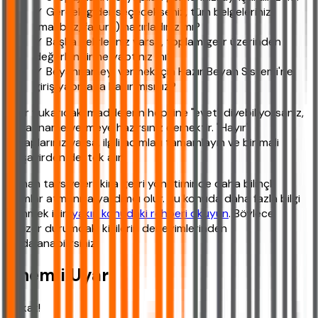
✓ Gerçek gider seçecekseniz, tüm belgelerinizi
(makbuz, fatura) hazırladınız mı?
✓ Başka gelirleriniz varsa, toplam gelir üzerinden
değerlendirme yaptınız mı?
✓ Beyannameyi vermek için Hazır Beyan Sistemi'ne
giriş yapmaya hazır mısınız?
Eğer yukarıdaki maddelerin hepsine "evet" diyebiliyorsanız,
beyanname vermeye hazırsınız demektir. "Hayır"
cevaplarınız varsa, ilgili adımları tamamlayın ve bir mali
müşavirden destek alın.
Uzman tavsiyeleri, kira geliri yönetiminde daha bilinçli
adımlar atmanıza yardımcı olur. Bu konuda daha fazla bilgi
edinmek için
yakın konudaki rehberi okuyun
. Böylece
benzer durumdaki kişilerin deneyimlerinden
faydalanabilirsiniz.
Önemli Uyarı
Dikkat!