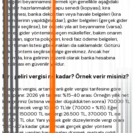
Kira geliri beyannamesi vermek için genellikle aşağıdaki
belgeler hazırlanmalıdır: tapu senedi (kopyası), kira
sözleşmesi, banka dekontları veya havale belgeleri (kira
ödemelerinin yapıldığına dair), gider belgeleri (gerçek gider
yöntemi seçilirse), bir önceki yıla ait beyanname (varsa).
Gerçek gider yöntemini seçen mükellefler, bakım onarım
faturaları, sigorta poliçeleri, kredi faiz ödeme belgeleri,
amortisman listesi gibi evrakları da saklamalıdır. Götürü
gider yöntemi seçilirse belge gerekmez. Ancak her
durumda, kira gelirinin düzenli olarak banka hesabına
yatırılması en güvenilir yoldur.
Kira geliri vergisi ne kadar? Örnek verir misiniz?
Kira geliri vergisi, artan oranlı gelir vergisi tarifesine göre
hesaplanır. 2026 yılı tarifesi: %15-40 arası. Örneğin yıllık net
kira geliriniz (istisna ve gider düşüldükten sonra) 70.000 TL
ise ödenecek vergi 10.500 TL'dir (70.000 × %15). Eğer
matrah 150.000 TL ise vergi 26.500 TL, 370.000 TL ise
85.900 TL olur. Yani yüksek gelir düzeylerinde vergi oranı
%35-40'a kadar çıkar. Ancak gerçek gider yöntemi
kullanarak yapılan harcamaları düşmek, matrahı ciddi