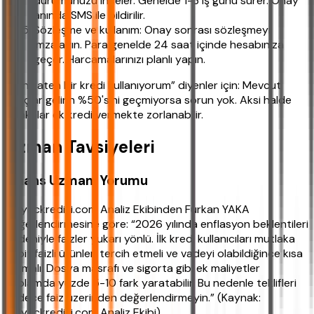
durumunuzu inceler. Genelde 1-3 iş günü sürer. Onay
anında SMS ile bildirilir.
Sözleşme ve kullanım: Onay sonrası sözleşmeyi
imzalayın. Para genelde 24 saat içinde hesabınıza
geçer. Harcamalarınızı planlı yapın.
“Ben zaten bir kredi kullanıyorum” diyenler için: Mevcut
borçlar gelirin %50'sini geçmiyorsa sorun yok. Aksi halde
bankalar ek kredi vermekte zorlanabilir.
Uzman Tavsiyeleri
Finans Uzmanı Yorumu
ihtiyackredisi.com Analiz Ekibinden Furkan YAKA
değerlendirmesine göre: “2026 yılında enflasyon beklentileri
nedeniyle faizler yukarı yönlü. İlk kredi kullanıcıları mutlaka
sabit faizli ürünleri tercih etmeli ve vadeyi olabildiğince kısa
tutmalı. Dosya masrafı ve sigorta gibi ek maliyetler
toplamda yüzde 5-10 fark yaratabilir. Bu nedenle teklifleri
sadece faiz üzerinden değerlendirmeyin.” (Kaynak:
ihtiyackredisi.com Analiz Ekibi)