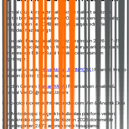
Finansal ürün karşılaştırmaları, kredi maliyet analizi ve
tüketici borçlanması alanında 10 yıl üzeri deneyime sahip,
banka ürünleri ve TCMB verileriyle çalışan editörler
tarafından hazırlanmıştır.
Bu makale, finansal analistlerimiz tarafından 2026-07-21
tarihinde güncellenmiş ve finansal okuryazarlık standartları
çerçevesinde Editör Kurul teknik incelemesinden
geçirilmiştir.
Editoryal Sorumlu:
Hava Akbaş ALTINPIÇAK
| Finans & Kripto
Muhabiri | Editör | Röportaj Yazarı
Gözden Geçiren:
Furkan YAKA
| Finansal Veri Analisti &
Finansal Veri Doğrulama Uzmanı
Metodoloji inceleme: ihtiyackredisi.com Veri & Analitik Ekibi
Veri Metodolojisi: Bu içerikte kullanılan platform verileri,
ihtiyackredisi.com üzerinde Haziran 2026 döneminde
gerçekleştirilen 2.872 anonim kredi hesaplama