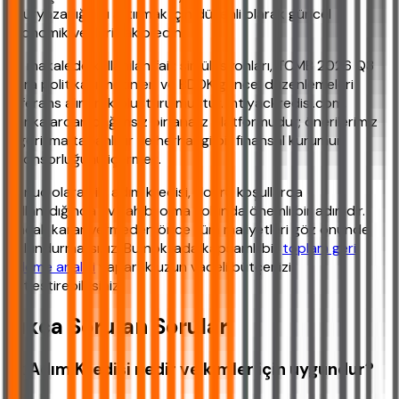
okuryazarlığınızı artırmak için düzenli olarak güncel
ekonomik verileri takip edin.
Bu makalede kullanılan faiz simülasyonları, TCMB 2026 Q3
para politikası metinleri ve BDDK güncel düzenlemeleri
referans alınarak oluşturulmuştur. ihtiyackredisi.com,
bankalardan bağımsız bir analiz platformudur; önerilerimiz
algoritma tabanlıdır ve herhangi bir finansal kurumun
sponsorluğunu içermez.
Sonuç olarak ilk adım kredisi, doğru koşullarda
kullanıldığında ev sahibi olma yolunda önemli bir adımdır.
Ancak karar vermeden önce tüm maliyetleri göz önünde
bulundurmalısınız. Bu noktada kapsamlı bir
toplam geri
ödeme analizi
yaparak uzun vadeli bütçenizi
netleştirebilirsiniz.
Sıkça Sorulan Sorular
İlk Adım Kredisi nedir ve kimler için uygundur?