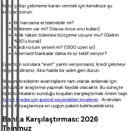
Kredi çekip çekmeme kararı vermek için kendinize şu
soruları sorun:
Bu harcama ertelenebilir mi?
Birikimim var mı? (Varsa önce onu kullan)
Aylık taksit ödemesi bütçeme uyuyor mu? (Gelirin
%30'u kuralı)
Kredi notum yeterli mi? (1300 üzeri iyi)
Alternatif bankalar daha mı iyi teklif veriyor?
Eğer tüm sorulara “evet” yanıtı veriyorsanız, kredi çekmeyi
düşünebilirsiniz. Aksi halde bir adım geri durun.
İlk adım kredisinin avantajlarını tam olarak anlamak için
detaylı bir araştırma yapmak faydalı olacaktır. Bu süreçte
farklı bankaların sunduğu koşulları karşılaştırmak önem taşır.
Konut Kredisi için güncel seçenekleri inceleyin
. Ardından
kendi ihtiyaçlarınıza en uygun paketi belirleyebilirsiniz.
Banka Karşılaştırması: 2026
Temmuz