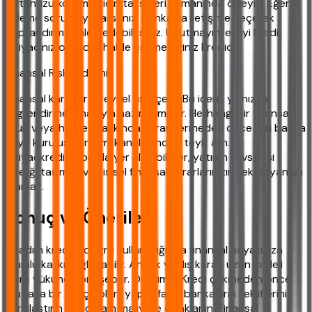
notunuzu korumak için taksitleri zamanında ödeyin. Eğer
ödeme sorunu yaşarsanız, bankayla iletişime geçerek
yapılandırma talep edebilirsiniz. Unutmayın, en iyi kredi
ihtiyacınız olmadığı halde çekmediğiniz kredidir.
Finansal Risk Bildirimi
Finansal kararlar bireysel risk içerir. Bu içerik yalnızca
bilgilendirme amacıyla hazırlanmıştır. Herhangi bir finansal
ürün veya hizmet hakkında karar vermeden önce ilgili banka
veya kuruluşun resmi kanallarından teyit alın.
ihtiyackredisi.com'da yer alan bilgiler, yatırım tavsiyesi
niteliği taşımaz ve kişisel finansal kararlarınızın tek dayanağı
olamaz.
Sonuç ve Öneriler
İlk adım kredisi, doğru kullanıldığında finansal hayatınıza
olumlu katkı sağlayabilir. Ancak yanlış karar, uzun vadeli
borç yüküne dönüşebilir. Önerimiz: Kredi çekmeden önce
mutlaka bir bütçe planı yapın, farklı bankaların tekliflerini
karşılaştırın ve toplam maliyete odaklanın. Finansal