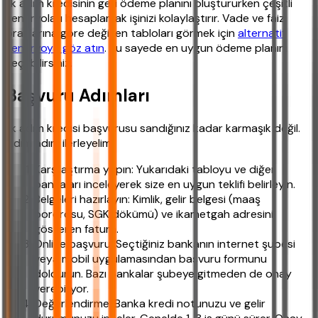
İlk adım kredisinin geri ödeme planını oluştururken çeşitli
senaryoları hesaplamak işinizi kolaylaştırır. Vade ve faiz
oranlarına göre değişen tabloları görmek için
alternatif
senaryoya göz atın
. Bu sayede en uygun ödeme planını
seçebilirsiniz.
Başvuru Adımları
İlk adım kredisi başvurusu sandığınız kadar karmaşık değil.
Adım adım ilerleyelim:
Karşılaştırma yapın: Yukarıdaki tabloyu ve diğer
bankaları inceleyerek size en uygun teklifi belirleyin.
Belgeleri hazırlayın: Kimlik, gelir belgesi (maaş
bordrosu, SGK dökümü) ve ikametgah adresini
gösteren fatura.
Online başvuru: Seçtiğiniz bankanın internet şubesi
veya mobil uygulamasından başvuru formunu
doldurun. Bazı bankalar şubeye gitmeden de onay
verebiliyor.
Değerlendirme: Banka kredi notunuzu ve gelir