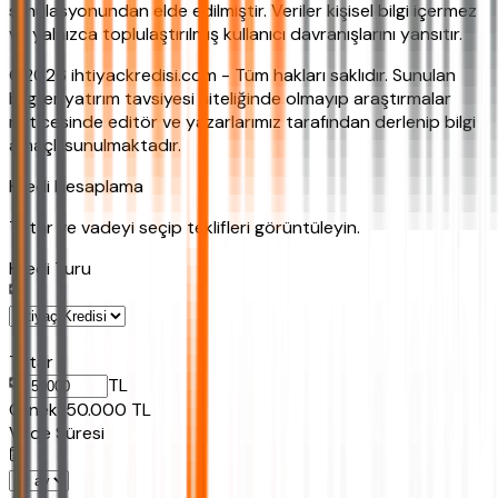
simülasyonundan elde edilmiştir. Veriler kişisel bilgi içermez
ve yalnızca toplulaştırılmış kullanıcı davranışlarını yansıtır.
©2026 ihtiyackredisi.com - Tüm hakları saklıdır. Sunulan
bilgiler yatırım tavsiyesi niteliğinde olmayıp araştırmalar
neticesinde editör ve yazarlarımız tarafından derlenip bilgi
amaçlı sunulmaktadır.
Kredi Hesaplama
Tutar ve vadeyi seçip teklifleri görüntüleyin.
Kredi Turu
Tutar
TL
Ornek:
50.000
TL
Vade Süresi