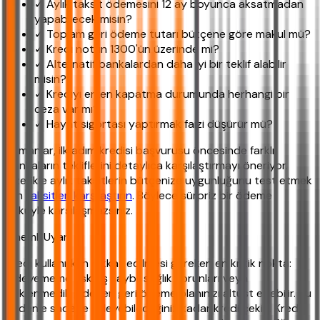
✓ Aylık taksit ödemesini 12 ay boyunca aksatmadan
yapabilecek misin?
✓ Toplam geri ödeme tutarı bütçene göre makul mü?
✓ Kredi notun 1300'ün üzerinde mi?
✓ Alternatif bankalardan daha iyi bir teklif alabilir
misin?
✓ Krediyi erken kapatma durumunda herhangi bir
ceza var mı?
✓ Hayat sigortası yaptırmak faizi düşürür mü?
Uzmanlar, ilk adım kredisi başvurusu öncesinde farklı
bankaların tekliflerini detaylıca karşılaştırmayı öneriyor.
Özellikle aylık taksitlerin bütçenize uygunluğunu test etmek
için
taksitleri karşılaştırın
. Böylece sürpriz bir ödeme
yüküyle karşılaşmazsınız.
Önemli Uyarı
Kredi kullanırken dikkat edilmesi gereken en kritik nokta:
Ödeyememe riski. İş kaybı, sağlık sorunları veya
beklenmedik giderler, geri ödeme planınızı altüst edebilir. Bu
nedenle sadece ödeyebileceğiniz kadar kredi çekin. Kredi