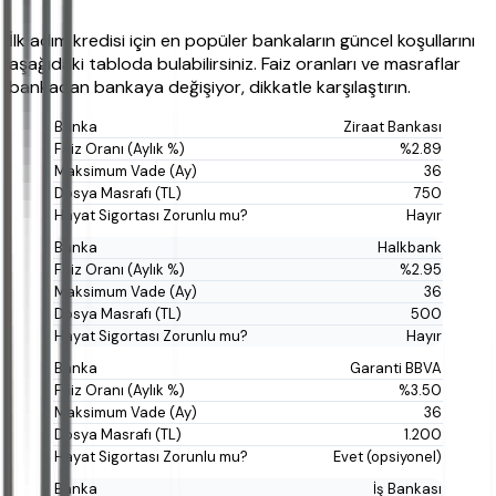
İlk adım kredisi için en popüler bankaların güncel koşullarını
aşağıdaki tabloda bulabilirsiniz. Faiz oranları ve masraflar
bankadan bankaya değişiyor, dikkatle karşılaştırın.
Ziraat Bankası
%2.89
36
750
Hayır
Halkbank
%2.95
36
500
Hayır
Garanti BBVA
%3.50
36
1.200
Evet (opsiyonel)
İş Bankası