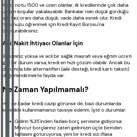
Kredi notu 1500 ve üzeri olanlar, ilk kredilerinde çok daha
uygun koşullar yakalayabilir. Bankalar riski düşük gördüğü
için faiz oranı daha düşük, vade daha esnek olur. Kredi
notunuzu öğrenmek için Kredi Kayıt Bürosu'na
başvurabilirsiniz.
Acil Nakit İhtiyacı Olanlar İçin
Birikiminiz yoksa ve acil bir sağlık masrafı veya eğitim ücreti
gibi bir durum varsa, kredi en hızlı çözüm olabilir. Ancak bu
durumda bile alternatifleri (aile desteği, kredi kartı taksiti)
değerlendirmekte fayda var.
Ne Zaman Yapılmamalı?
Her ne kadar kredi cazip görünse de, bazı durumlarda
kesinlikle kullanmamanızı tavsiye ederim. İşte o durumlar:
Gelirin %35'inden fazlası borç servisine gidiyorsa:
Mevcut borçlarınız zaten gelirinizin üçte birinden
fazlasını götürüyorsa, yeni bir kredi sizi iflasa