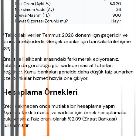
%3.20
36
900
Hayır
*Tablodaki veriler Temmuz 2026 dönemi için geçerlidir ve
örnek niteliğindedir. Gerçek oranlar için bankalarla iletişime
geçin.
Ziraat ile Halkbank arasındaki farkı merak ediyorsanız,
tabloda da görüldüğü gibi sadece masraf tutarları
değişiyor. Kamu bankaları genelde daha düşük faiz sunarken
özel bankalar hizmet hızıyla öne çıkıyor.
Hesaplama Örnekleri
Kredi çekmeden önce mutlaka bir hesaplama yapın.
Aşağıda farklı tutarlar ve vadeler için örnek hesaplamalar
bulabilirsiniz. Faiz oranı olarak %2.89 (Ziraat Bankası)
kullanılmıştır.