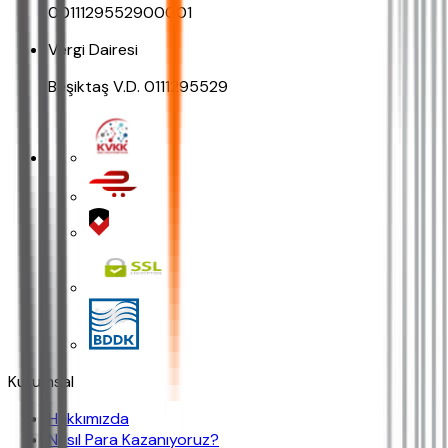
0011129552900001
Vergi Dairesi
Beşiktaş V.D. 0111295529
Kurumsal
Hakkımızda
Nasıl Para Kazanıyoruz?