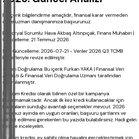
Bu içerik bilgilendirme amaçlıdır, finansal karar vermeden
önce uzman danışmanınıza başvurunuz.
Editoryal Sorumlu: Hava Akbaş Altınpıçak, Finans Muhabiri |
Güncelleme: 21 Temmuz 2026
Son Güncelleme: 2026-07-21 - Veriler 2026 Q3 TCMB
hedefleriyle revize edilmiştir.
✔ Veri Doğrulama: Bu içerik Furkan YAKA | Finansal Veri
Analisti & Finansal Veri Doğrulama Uzmanı tarafından
doğrulanmıştır.
İlk Adım Kredisi olarak bilinen özel bir kampanya
bulunmamaktadır. Ancak ilk kez kredi kullanacaklar için
bankaların sunduğu avantajlı seçenekler mevcut. 2026
Temmuz ayında en uygun oranları, başvuru şartlarını ve
dikkat edilmesi gerekenleri bu yazıda bulabilirsiniz. Hadi gelin
birlikte inceleyelim.
İlk adım kredisi, ev sahibi olma hayalini gerçekleştirmek için