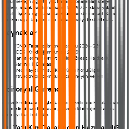
düşürmek için sigorta yaptırmanızı önerebilir. İsteğe
bağlıdır, ancak yaptırmazsanız faiz %0.5-1 daha yüksek
olabilir. İşsizlik sigortası gibi ek ürünler de mevcut. Karar
verirken sigorta primini de toplam maliyete dahil edin.
Kaynaklar
TCMB “Finansal İstikrar Raporu 2026-Q3”
BDDK “Kredi Eğilim Anketi 2026”
Banka resmi internet siteleri (Ziraat, Halkbank,
Garanti, İş Bankası)
Kredi Kayıt Bürosu (KKB) Kredi Notu Bilgisi
ihtiyackredisi.com kullanıcı deneyimi verileri
Editoryal Güvence
ihtiyackredisi.com, hiçbir banka veya finans kuruluşundan
yönlendirici ücret almadan, kullanıcı lehine şeffaf analiz
sunmayı taahhüt eder.
Bu Yazı Kim Tarafından Hazırlandı?