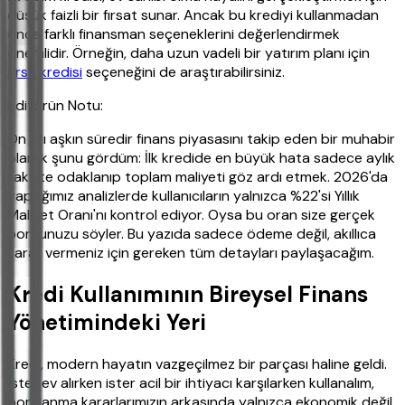
düşük faizli bir fırsat sunar. Ancak bu krediyi kullanmadan
önce farklı finansman seçeneklerini değerlendirmek
önemlidir. Örneğin, daha uzun vadeli bir yatırım planı için
arsa kredisi
seçeneğini de araştırabilirsiniz.
Editörün Notu:
On yılı aşkın süredir finans piyasasını takip eden bir muhabir
olarak şunu gördüm: İlk kredide en büyük hata sadece aylık
taksite odaklanıp toplam maliyeti göz ardı etmek. 2026'da
yaptığımız analizlerde kullanıcıların yalnızca %22'si Yıllık
Maliyet Oranı'nı kontrol ediyor. Oysa bu oran size gerçek
borcunuzu söyler. Bu yazıda sadece ödeme değil, akıllıca
karar vermeniz için gereken tüm detayları paylaşacağım.
Kredi Kullanımının Bireysel Finans
Yönetimindeki Yeri
Kredi, modern hayatın vazgeçilmez bir parçası haline geldi.
İster ev alırken ister acil bir ihtiyacı karşılarken kullanalım,
borçlanma kararlarımızın arkasında yalnızca ekonomik değil,