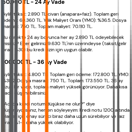
50.000 TL - 24 Ay Vade
Aylık taksit: 2.890 TL civarı (anapara+faiz). Toplam geri
ödeme: 69.360 TL. Yıllık Maliyet Oranı (YMO): %36.5. Dosya
masrafı: 750 TL. Toplam maliyet: 70.110 TL.
Bu örnekte 24 ay boyunca her ay 2.890 TL ödeyebilecek
misiniz? Eğer geliriniz 9.630 TL'nin üzerindeyse (taksit/gelir
oranı %30) bu kredi sizin için uygun olabilir.
100.000 TL - 36 Ay Vade
Aylık taksit: 4.800 TL. Toplam geri ödeme: 172.800 TL. YMO:
%38.2. Dosya masrafı: 750 TL. Toplam: 173.550 TL. 36 ay
uzun bir vade, toplam maliyet yüksek görünüyor. Daha kısa
vade düşünebilirsiniz.
“Acaba kredi notum düşükse ne olur?” diye
düşünüyorsanız, hemen söyleyeyim: Kredi notu 1200 altında
olanlar için onay süreci biraz daha uzun sürebiliyor ve faiz
oranı %1-2 daha yüksek olabiliyor.