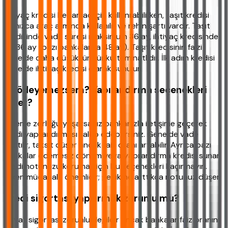
İhtiyaç kredisi her amaç için kullanılabilirken, taşıt kredisi
yalnızca araç alımında kullanılır ve rehin şartı vardır. Taşıt
kredisinde vade süresi maksimum 36 ay, ihtiyaç kredisinde
de 36 ay (bazı bankalarda 48 ay). Taşıt kredisinin faizi
genelde daha düşüktür çünkü teminatlıdır. İlk adım kredisi
genelde ihtiyaç kredisi olarak sunulur.
Ya ödeyemezsem? Yapılandırma seçenekleri
neler?
Ödeme zorluğu yaşarsanız bankanızla iletişime geçerek
kredi yapılandırması talep edebilirsiniz. Genelde vade
uzatılır, taksit düşer ancak faiz oranı artabilir. Ayrıca bazı
bankalar ödemesiz dönem veya yapılandırma kredisi sunar.
Kredi notunuzu korumak için bu seçenekleri kaçırmayın.
Erken müdahale önemlidir; gecikme arttıkça notunuz düşer.
Kredi sigortası yaptırmak zorunlu mu?
Hayat sigortası zorunlu değildir ancak bankalar faiz oranını