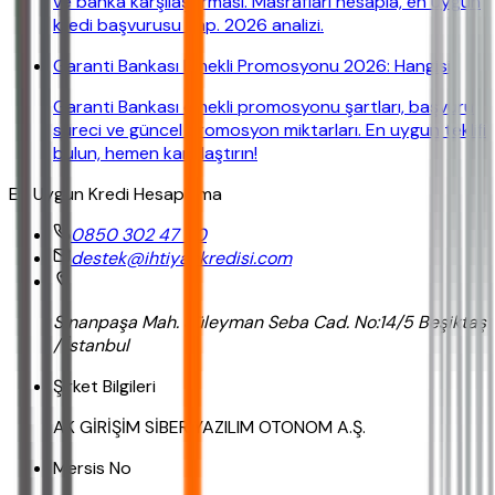
ve banka karşılaştırması. Masrafları hesapla, en uygun
kredi başvurusu yap. 2026 analizi.
Garanti Bankası Emekli Promosyonu 2026: Hangisi
Garanti Bankası emekli promosyonu şartları, başvuru
süreci ve güncel promosyon miktarları. En uygun teklifi
bulun, hemen karşılaştırın!
En Uygun Kredi Hesaplama
0850 302 47 90
destek@ihtiyackredisi.com
Sinanpaşa Mah. Süleyman Seba Cad. No:14/5 Beşiktaş
/ İstanbul
Şirket Bilgileri
AK GİRİŞİM SİBER YAZILIM OTONOM A.Ş.
Mersis No