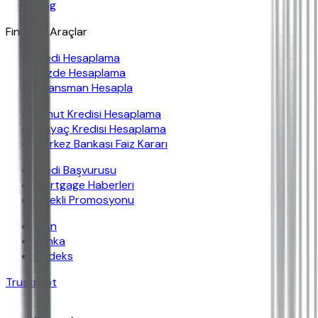
Blog
Finansal Araçlar
Kredi Hesaplama
Yüzde Hesaplama
Finansman Hesapla
Konut Kredisi Hesaplama
İhtiyaç Kredisi Hesaplama
Merkez Bankası Faiz Kararı
Kredi Başvurusu
Mortgage Haberleri
Emekli Promosyonu
İban
Banka
Findeks
Trustpilot