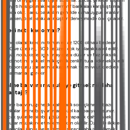
ve hızlı onay gibi avantajlar sunarlar. Ancak yine de toplam
maliyeti hesaplamak ve alternatif bankaları karşılaştırmak
akıllıca olur. Kamu bankaları genelde daha uygun oranlar
sunarken, özel bankalar müşteri deneyiminde öne çıkabilir.
Kredi notu kaç olmalı?
Genel olarak kredi notunun en az 1200 olması beklenir.
1300 ve üzeri iyi, 1500 ve üzeri çok iyi olarak kabul edilir.
Düşük notlu kişiler için onay oranı düşer ve faiz yükselir.
Kredi notunu yükseltmek için düzenli fatura ödemek, kredi
kartı borcunu zamanında kapatmak ve mevcut kredileri
aksatmamak gerekir.
Online başvuru mu şubeye gitmek mi daha
avantajlı?
Online başvuru genelde daha hızlı sonuçlanır ve bazı
bankalar online başvuranlara özel kampanyalar sunar.
Ancak şubede birebir görüşme yaparak daha esnek
koşullar müzakere etmek mümkün olabilir. Özellikle ilk kredi
kullanıcıları için şubeye gitmek, süreci daha iyi anlamak