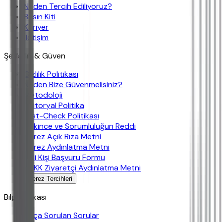
Neden Tercih Ediliyoruz?
Basın Kiti
Kariyer
İletişim
Şeffaflık & Güven
Gizlilik Politikası
Neden Bize Güvenmelisiniz?
Metodoloji
Editoryal Politika
Fast-Check Politikası
Çekince ve Sorumluluğun Reddi
Çerez Açık Rıza Metni
Çerez Aydınlatma Metni
İlgili Kişi Başvuru Formu
KVKK Ziyaretçi Aydınlatma Metni
Çerez Tercihleri
Bilgi Bankası
Sıkça Sorulan Sorular