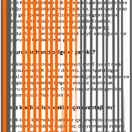
İlk Adım Kredisi, bankaların ilk kez kredi kullanacak bireylere
sunduğu avantajlı bir pakettir. Düşük faiz, esnek vade ve az
masraf gibi özellikler taşır. Özellikle düzenli geliri olan ve
kredi notu yeterli olan herkes başvurabilir. Emekliler,
memurlar ve genç çalışanlar için ideal bir başlangıç
ürünüdür. Ancak her bankanın kendi adıyla sunduğu bu tür
kampanyaları karşılaştırmak gerekir.
Başvuru için hangi belgeler gerekli?
Genellikle nüfus cüzdanı veya ehliyet, son 3 aya ait maaş
bordrosu veya SGK hizmet dökümü, ikametgah belgesi
(fatura) istenir. Bazı bankalar ek olarak çalışma belgesi veya
kefil bilgisi talep edebilir. Belgeleri eksiksiz hazırlamak
başvuru sürecini hızlandırır. Online başvurularda genelde
belgelerin fotoğrafları yeterli olur.
İlk kez kredi kullanacaklar için avantajlı mı?
Evet, ilk kredi kullanıcıları bankalar için önemli bir müşteri
segmentidir. Bu nedenle düşük faiz, dosya masrafı indirimi