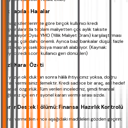
Sık Yapılan Hatalar
Saha gözlemlerimize göre birçok kullanıcı kredi
başvurularında toplam maliyetten çok aylık taksite
odaklanıyor. Oysa YMO (Yıllık Maliyet Oranı) karşılaştırması
yapmak çok daha önemli. Ayrıca bazı bankalar düşük faizle
cezbedip yüksek dosya masrafı alabiliyor. (Kaynak:
ihtiyackredisi.com kullanıcı geri dönüşleri)
Hızlı Karar Özeti
Bu yazıyı okuduktan sonra hâlâ ihtiyacınız yoksa, doğru
kararı vermişsiniz demektir. Kredi sadece bir araç, asıl hedef
finansal özgürlük. Tüm verileri incelediniz, şimdi finansal
sağlığınız için en rasyonel kararı verme sırası sizde.
Karar Destek Bölümü: Finansal Hazırlık Kontrolü
Karar vermeden önce aşağıdaki maddeleri gözden geçirin: