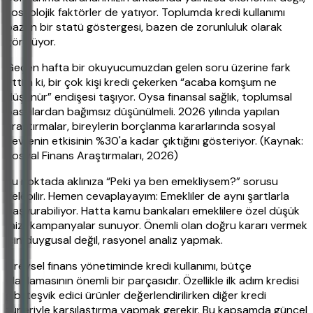
sosyolojik faktörler de yatıyor. Toplumda kredi kullanımı
bazen bir statü göstergesi, bazen de zorunluluk olarak
görülüyor.
Geçen hafta bir okuyucumuzdan gelen soru üzerine fark
ettim ki, bir çok kişi kredi çekerken “acaba komşum ne
düşünür” endişesi taşıyor. Oysa finansal sağlık, toplumsal
baskılardan bağımsız düşünülmeli. 2026 yılında yapılan
araştırmalar, bireylerin borçlanma kararlarında sosyal
çevrenin etkisinin %30'a kadar çıktığını gösteriyor. (Kaynak:
Sosyal Finans Araştırmaları, 2026)
Bu noktada aklınıza “Peki ya ben emekliysem?” sorusu
gelebilir. Hemen cevaplayayım: Emekliler de aynı şartlarla
başvurabiliyor. Hatta kamu bankaları emeklilere özel düşük
faizli kampanyalar sunuyor. Önemli olan doğru kararı vermek
için duygusal değil, rasyonel analiz yapmak.
Bireysel finans yönetiminde kredi kullanımı, bütçe
planlamasının önemli bir parçasıdır. Özellikle ilk adım kredisi
gibi teşvik edici ürünler değerlendirilirken diğer kredi
türleriyle karşılaştırma yapmak gerekir. Bu kapsamda güncel