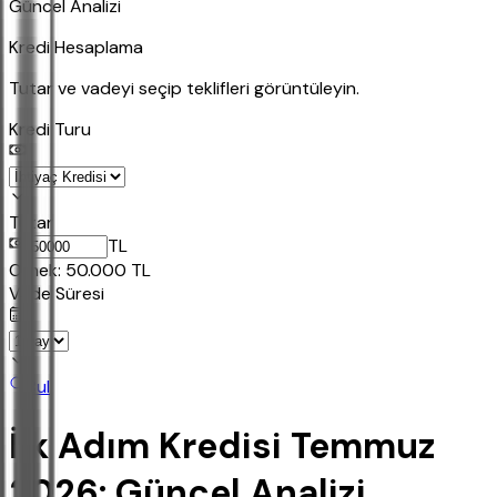
Güncel Analizi
Kredi Hesaplama
Tutar ve vadeyi seçip teklifleri görüntüleyin.
Kredi Turu
Tutar
TL
Ornek:
50.000
TL
Vade Süresi
Bul
İlk Adım Kredisi Temmuz
2026: Güncel Analizi