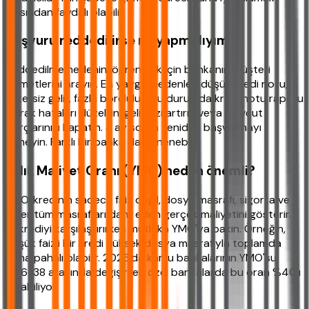
açısından faydalı olabilir.
Başvuru reddedilirse ne yapmalıyım?
Reddedilme nedenini öğrenmek için bankanın müşteri
hizmetlerini arayın. En yaygın nedenler: düşük kredi notu,
yetersiz gelir, fazla borçluluk. Bu durumda kredi notu raporu
alarak hataları düzeltin, gelirinizi artırın veya mevcut
borçlarınızı kapatın. 3 ay sonra yeniden başvurmayı
deneyin. Farklı bir banka da denenebilir.
Yıllık Maliyet Oranı (YMO) neden önemli?
YMO, kredinin sadece faiz değil, dosya masrafı, sigorta ve
diğer tüm masrafları dahil eden gerçek maliyetini gösterir.
İki krediyi karşılaştırırken mutlaka YMO'ya bakın. Örneğin,
düşük faizli bir kredi yüksek dosya masrafıyla toplamda
daha pahalı olabilir. 2026'da kamu bankalarının YMO'su
%36-38 arasında değişirken özel bankalarda bu oran %40'ı
bulabiliyor.