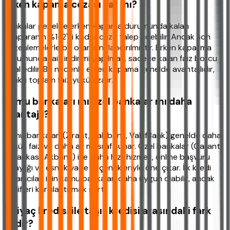
Erken kapama cezası var mı?
Bankalar genelde erken kapama durumunda kalan
anaparanın %1-2'si kadar ceza talep edebilir. Ancak son
düzenlemelerle bu oran sınırlandırılmıştır. Erken kapatma
durumunda faiz indirimi yapılmaz, sadece kalan faiz borcu
iptal edilir. Bu nedenle erken kapama genelde avantajlıdır,
çünkü toplam faiz yükü azalır.
Kamu bankaları mı özel bankalar mı daha
avantajlı?
Kamu bankaları (Ziraat, Halkbank, VakıfBank) genelde daha
düşük faiz ve daha az masraf sunar. Özel bankalar (Garanti,
İş Bankası, Akbank) ise daha hızlı hizmet, online başvuru
kolaylığı ve esnek vade seçenekleriyle öne çıkar. İlk kredi
kullanıcıları için kamu bankaları daha uygun olabilir, ancak
teklifleri karşılaştırmak şart.
İhtiyaç kredisi ile taşıt kredisi arasındaki fark
nedir?