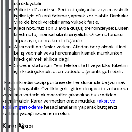
sürükleyebilir.
Geliriniz düzensizse: Serbest çalışanlar veya mevsimlik
işçiler için düzenli ödeme yapmak zor olabilir. Bankalar
yine de kredi verebilir ama yüksek faizle.
Kredi notunuz son 3 ayda düşüş trendindeyse: Düşen
kredi notu, finansal sıkıntı sinyalidir. Önce notunuzu
toparlayın, sonra kredi düşünün.
Alternatif çözümler varken: Aileden borç almak, ikinci
bir iş yapmak veya harcamaları kısmak mümkünken
kredi çekmek akıllıca değil.
Sadece statü için: Yeni telefon, tatil veya lüks tüketim
için kredi çekmek, uzun vadede pişmanlık getirebilir.
İlk adım kredisi cazip görünse de her durumda başvurmak
doğru olmayabilir. Özellikle gelir-gider dengesi bozulacaksa
veya kısa vadede ek masraflar çıkacaksa bu krediden
kaçınılmalıdır. Karar vermeden önce mutlaka
taksit ve
toplam geri ödeme
hesaplamalarını yaparak bütçenizi
zorlamayacağınızdan emin olun.
Karar Ağacı