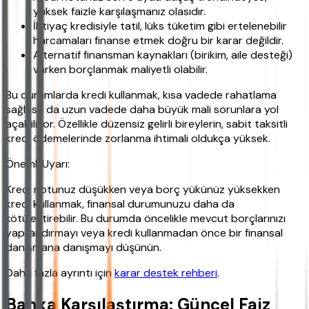
yüksek faizle karşılaşmanız olasıdır.
İhtiyaç kredisiyle tatil, lüks tüketim gibi ertelenebilir
harcamaları finanse etmek doğru bir karar değildir.
Alternatif finansman kaynakları (birikim, aile desteği)
varken borçlanmak maliyetli olabilir.
Bu durumlarda kredi kullanmak, kısa vadede rahatlama
sağlasa da uzun vadede daha büyük mali sorunlara yol
açabiliyor. Özellikle düzensiz gelirli bireylerin, sabit taksitli
kredi ödemelerinde zorlanma ihtimali oldukça yüksek.
Önemli Uyarı:
Kredi notunuz düşükken veya borç yükünüz yüksekken
kredi kullanmak, finansal durumunuzu daha da
kötüleştirebilir. Bu durumda öncelikle mevcut borçlarınızı
yapılandırmayı veya kredi kullanmadan önce bir finansal
danışmana danışmayı düşünün.
Daha fazla ayrıntı için
karar destek rehberi
.
Banka Karşılaştırma: Güncel Faiz