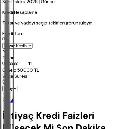
Son Dakika 2026 | Güncel
Kredi Hesaplama
Tutar ve vadeyi seçip teklifleri görüntüleyin.
Kredi Turu
Tutar
TL
Ornek:
50.000
TL
Vade Süresi
Bul
İhtiyaç Kredi Faizleri
Düşecek Mi Son Dakika