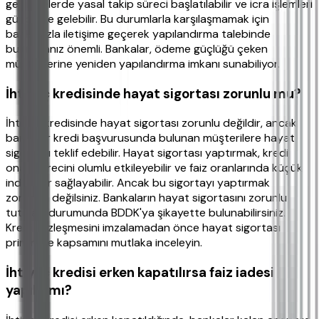
gecikmelerde yasal takip süreci başlatılabilir ve icra işlemleri
gündeme gelebilir. Bu durumlarla karşılaşmamak için
bankanızla iletişime geçerek yapılandırma talebinde
bulunmanız önemli. Bankalar, ödeme güçlüğü çeken
müşterilerine yeniden yapılandırma imkanı sunabiliyor.
İhtiyaç kredisinde hayat sigortası zorunlu mu?
İhtiyaç kredisinde hayat sigortası zorunlu değildir, ancak
bankalar kredi başvurusunda bulunan müşterilere hayat
sigortası teklif edebilir. Hayat sigortası yaptırmak, kredi
onay sürecini olumlu etkileyebilir ve faiz oranlarında küçük
indirimler sağlayabilir. Ancak bu sigortayı yaptırmak
zorunda değilsiniz. Bankaların hayat sigortasını zorunlu
tutması durumunda BDDK'ya şikayette bulunabilirsiniz.
Kredi sözleşmesini imzalamadan önce hayat sigortası
primini ve kapsamını mutlaka inceleyin.
İhtiyaç kredisi erken kapatılırsa faiz iadesi
yapılır mı?