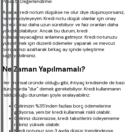
Proaktif Değerlendirme:
Acaba kredi notum düşükse ne olur diye düşünüyorsanız,
hemen söyleyeyim: Kredi notu düşük olanlar için onay
süreci biraz daha uzun sürebiliyor ve faiz oranları daha
yüksek olabiliyor. Ancak bu durum, kredi
kullanamayacağınız anlamına gelmiyor. Kredi notunuzu
yükseltmek için düzenli ödemeler yaparak ve mevcut
borçlarınızı azaltarak birkaç ay içinde iyileştirme
sağlayabilirsiniz.
Ne Zaman Yapılmamalı?
Her finansal üründe olduğu gibi, ihtiyaç kredisinde de bazı
durumlarda "dur" demek gerekebiliyor. Kredi kullanmanın
riskli olduğu durumları şöyle sıralayabiliriz:
Gelirinizin %35'inden fazlası borç ödemelerine
gidiyorsa, yeni bir kredi kullanmak riskli olabilir.
Geliriniz düzensizse, kredi taksitlerini ödeyememe
riskiniz yüksek olabilir.
Kredi notunuz son 3 ayda düşüş trendindeyse,