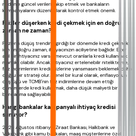
nedenle güncel verileri takip etmek ve bankaların
kampanyalarını düzenli olarak kontrol etmek önemli.
Faizler düşerken kredi çekmek için en doğru
zaman ne zaman?
Faizlerin düşüş trendine girdiği bir dönemde kredi çekmek
için en doğru zaman, ihtiyacınızın aciliyetine bağlıdır. Eğer
acil bir ihtiyacınız varsa, mevcut oranlarla kredi kullanmak
mantıklı olabilir. Ancak ihtiyacınız ertelenebilir nitelikteyse,
faiz indirimlerinin kredi faizlerine yansımasını beklemek daha
doğru bir strateji olur. Genel bir kural olarak, enflasyonun
düştüğü ve TCMB'nin faiz indirimlerine devam ettiği
dönemlerde kredi kullanmak, daha düşük maliyetli bir
borçlanma sağlayabilir.
Hangi bankalar kampanyalı ihtiyaç kredisi
sunuyor?
2026 Ağustos itibarıyla Ziraat Bankası, Halkbank ve
Vakıfbank gibi kamu bankaları, maaş müşterilerine özel