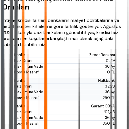
Oranları
İhtiyaç kredisi faizleri, bankaların maliyet politikalarına ve
hedef müşteri kitlelerine göre farklılık gösteriyor. Ağustos
2026 itibarıyla bazı bankaların güncel ihtiyaç kredisi faiz
oranlarını ve koşullarını karşılaştırmalı olarak aşağıdaki
tabloda bulabilirsiniz:
Ziraat Bankası
%2,19
36 Ay
0 TL
Halkbank
%2,29
36 Ay
250 TL
Garanti BBVA
%2,45
36 Ay
350 TL