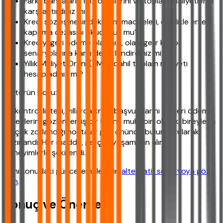
Farklı bankaların faiz oranlarını ve toplam maliyetlerini
karşılaştırdınız mı?
Kredi sözleşmesindeki tüm maddeleri, özellikle erken
kapama cezasını okudunuz mu?
Krediyi geri ödeme planınızı, olası gelir kaybı
senaryolarına karşı değerlendirdiniz mi?
Yıllık Maliyet Oranı (YMO) dahil toplam maliyeti
hesapladınız mı?
Editörün Notu:
Bu kontrol listesi, yıllarca kredi başvurularını ve geri ödeme
süreçlerini gözlemlemiş bir finans muhabiri olarak, bireylerin
en çok zorlandığı noktalar göz önünde bulundurularak
hazırlandı. Her madde, gerçek yaşamdan alınan
deneyimlerle şekillendi.
Aynı konudaki güncellemeler için
alternatif senaryoya göz
atın
.
Sonuç ve Öneriler