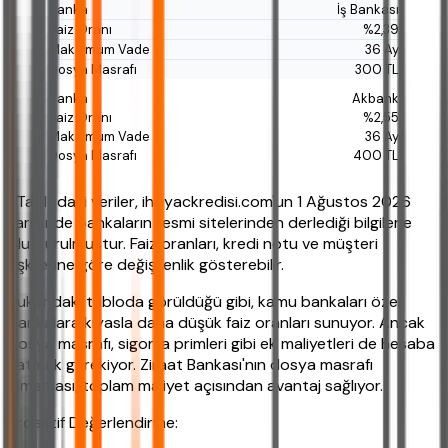
İş Bankası
%2,39
36 Ay
300 TL
Akbank
%2,55
36 Ay
400 TL
*Tablodaki veriler, ihtiyackredisi.com'un 1 Ağustos 2026
tarihinde bankaların resmi sitelerinden derlediği bilgilerle
oluşturulmuştur. Faiz oranları, kredi notu ve müşteri
ilişkilerine göre değişkenlik gösterebilir.
Yukarıdaki tabloda görüldüğü gibi, kamu bankaları özel
bankalara kıyasla daha düşük faiz oranları sunuyor. Ancak
dosya masrafı, sigorta primleri gibi ek maliyetleri de hesaba
katmak gerekiyor. Ziraat Bankası'nın dosya masrafı
almaması, toplam maliyet açısından avantaj sağlıyor.
Proaktif Değerlendirme: