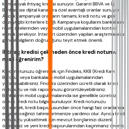
kampanyalı ihtiyaç kredisi sunuyor. Garanti BBVA ve İş
Bankası ise dijital kanallara özel avantajlı oranlar sunuyor.
Ancak kampanyalı oranların tamamı, kredi notu ve gelir
düzeyi gibi kriterlere bağlı. Kampanya koşullarını bankaların
resmi sitelerinden veya mobil uygulamalarından kontrol
etmek gerekiyor. İnternet üzerinden yapılan araştırmalarda
güncel bilgilerin doğruluğunu teyit etmek önemli.
İhtiyaç kredisi çekmeden önce kredi notumu
nasıl öğrenirim?
Kredi notunuzu öğrenmek için Findeks, KKB (Kredi Kayı
Bürosu) veya bankaların mobil uygulamalarından
yararlanabilirsiniz. Findeks üzerinden ücretli olarak kredi
notunuzu ve risk raporunuzu görüntüleyebilirsiniz.
Bankaların mobil uygulamalarında ise genellikle ücretsiz
olarak kredi notu bilgisi sunuluyor. Kredi notunuzu
öğrenmek, kredi başvurusundan önce hangi faiz oranlarına
erişebileceğinizi tahmin etmenize yardımcı olur. Ayrıca kredi
notunuzu yükseltmek için mevcut borçlarınızı düzenli
ödemeniz ve yeni kredi başvurularından kaçınmanız önemli.