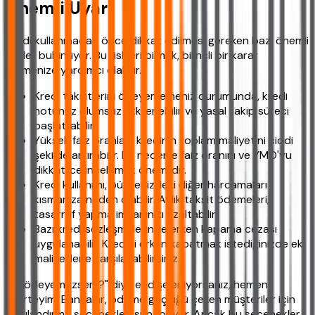
Önemli Uyarı
Kredi kullanmadan önce dikkat edilmesi gereken bazı önemli
riskler bulunuyor. Bu riskleri bilmek, bilinçli bir karar
vermenize yardımcı olabilir.
Kredi taksitlerini ödeyememeniz durumunda, kredi
notunuz olumsuz etkilenebilir ve yasal takip süreci
başlatılabilir.
Yüksek faiz oranları, kredinin toplam maliyetini ciddi
şekilde artırabilir. Bu nedenle faiz oranını ve YMO'yu
dikkatlice incelemek önemlidir.
Kredi kullanımı, bütçenizdeki diğer harcamaları
kısmanıza neden olabilir. Aylık taksit ödemeleri,
tasarruf yapma imkanınızı azaltabilir.
Bazı kredi sözleşmelerinde erken kapama cezası
uygulanabilir. Krediyi erken kapatmak istediğinizde ek
maliyetlerle karşılaşabilirsiniz.
"Ya ödeyemezsem?" diye endişeleniyorsanız, hemen
belirteyim: Bankalar, ödeme güçlüğü çeken müşteriler için
yapılandırma seçenekleri sunabiliyor. Ancak bu seçenekler,