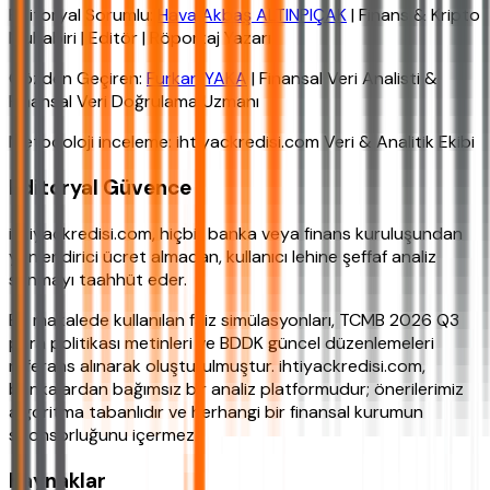
Editoryal Sorumlu:
Hava Akbaş ALTINPIÇAK
| Finans & Kripto
Muhabiri | Editör | Röportaj Yazarı
Gözden Geçiren:
Furkan YAKA
| Finansal Veri Analisti &
Finansal Veri Doğrulama Uzmanı
Metodoloji inceleme: ihtiyackredisi.com Veri & Analitik Ekibi
Editoryal Güvence
ihtiyackredisi.com, hiçbir banka veya finans kuruluşundan
yönlendirici ücret almadan, kullanıcı lehine şeffaf analiz
sunmayı taahhüt eder.
Bu makalede kullanılan faiz simülasyonları, TCMB 2026 Q3
para politikası metinleri ve BDDK güncel düzenlemeleri
referans alınarak oluşturulmuştur. ihtiyackredisi.com,
bankalardan bağımsız bir analiz platformudur; önerilerimiz
algoritma tabanlıdır ve herhangi bir finansal kurumun
sponsorluğunu içermez.
Kaynaklar