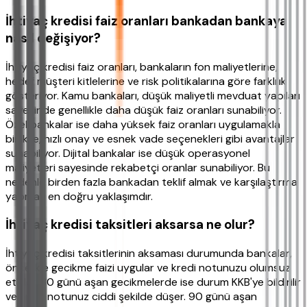
İhtiyaç kredisi faiz oranları bankadan bankaya
nasıl değişiyor?
İhtiyaç kredisi faiz oranları, bankaların fon maliyetlerine,
hedef müşteri kitlelerine ve risk politikalarına göre farklılık
gösteriyor. Kamu bankaları, düşük maliyetli mevduat yapıları
sayesinde genellikle daha düşük faiz oranları sunabiliyor.
Özel bankalar ise daha yüksek faiz oranları uygulamakla
birlikte, hızlı onay ve esnek vade seçenekleri gibi avantajlar
sunabiliyor. Dijital bankalar ise düşük operasyonel
maliyetleri sayesinde rekabetçi oranlar sunabiliyor. Bu
nedenle birden fazla bankadan teklif almak ve karşılaştırma
yapmak en doğru yaklaşımdır.
İhtiyaç kredisi taksitleri aksarsa ne olur?
İhtiyaç kredisi taksitlerinin aksaması durumunda bankalar,
öncelikle gecikme faizi uygular ve kredi notunuzu olumsuz
etkiler. 30 günü aşan gecikmelerde ise durum KKB'ye bildirilir
ve kredi notunuz ciddi şekilde düşer. 90 günü aşan