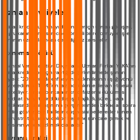
Uzman Tavsiyeleri
İhtiyaç kredisi kullanmayı düşünenler için uzman görüşleri,
doğru karar verme sürecinde önemli bir rol oynuyor. İşte
konunun uzmanlarından derlediğimiz tavsiyeler:
Ekonomist Görüşü
Finansal Veri Analisti ve Doğrulama Uzmanı Furkan YAKA'nın
ihtiyackredisi.com için yaptığı değerlendirmede şunları
söyledi: "2026 yılında enflasyon beklentilerinin aşağı yönlü
revize edilmesi, TCMB'nin faiz indirimlerine devam etmesini
destekliyor. Ancak bankaların kredi faizlerini düşürmesi,
mevduat maliyetlerindeki düşüşe bağlı. Bu süreç, para
politikasındaki sıkılaşmanın gevşemesinden birkaç ay sonra
kendini gösterebilir. Faizlerin düşmesini bekleyenler için en
doğru strateji, kısa vadeli bir bekleme sürecine girmek ve
piyasanın yönünü izlemek olacaktır."
Davranış Analizi