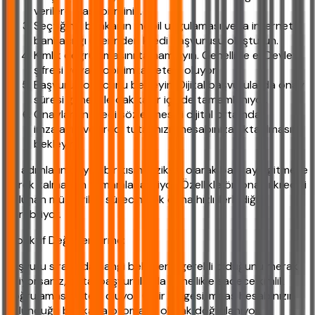
verilere ulaşabilirsiniz.
Seçtiğiniz bankanın mobil uygulaması veya internet
bankacılığı üzerinden kredi başvurusu oluşturun.
Kimlik doğrulamasını tamamlayın. Genellikle e-Devlet
şifresi veya mobil imza yeterli oluyor.
Başvuru sonucunu bekleyin. Dijital başvurularda onay
süresi genellikle dakikalar içinde tamamlanıyor.
Onaylanan kredi sözleşmesini dijital ortamda
imzalayın ve kredi tutarınızın hesabınıza aktarılmasını
bekleyin.
Bu adımların büyük bir kısmı, fiziksel olarak bankaya gitmeye
gerek kalmadan tamamlanabiliyor. Özellikle ön onaylı kredisi
bulunan müşteriler, sürecin çok daha hızlı ilerlediğini
görebiliyor.
Proaktif Değerlendirme:
Başvuru sırasında hangi belgelerin gerekli olduğunu merak
ediyorsanız, dijital başvurularda genellikle sadece kimlik
doğrulaması yeterli oluyor. Gelir belgesi, maaş hesabınızın
bulunduğu bankada otomatik olarak doğrulanıyor.