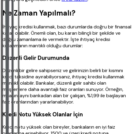
Ne Zaman Yapılmalı?
İhtiyaç kredisi kullanmak, bazı durumlarda doğru bir finansal
karar olabilir. Önemli olan, bu kararı bilinçli bir şekilde ve
doğru zamanlama ile vermektir. İşte ihtiyaç kredisi
kullanmanın mantıklı olduğu durumlar:
Düzenli Gelir Durumunda
Düzenli bir gelire sahipseniz ve gelirinizin belirli bir kısmını
kredi taksidine ayırabiliyorsanız, ihtiyaç kredisi kullanmak
mantıklı olabilir. Bankalar, düzenli gelir sahibi olan
müşterilere daha avantajlı faiz oranları sunuyor. Örneğin,
maaşını aynı bankadan alan bir çalışan, %1,99 ile başlayan
faiz oranlarından yararlanabiliyor.
Kredi Notu Yüksek Olanlar İçin
Kredi notu yüksek olan bireyler, bankaların en iyi faiz
oranlarına erişebiliyor. 1500 ve üzeri kredi notuna