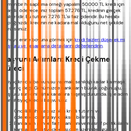
hemen bir hesaplama örneği yapalım: 50.000 TL kredi için
12 ayda ödeyeceğiniz toplam 57.276 TL, kredinin gerçek
maliyetidir. Bu tutarın 7.276 TL'si faiz gideridir. Bu hesabı
yaptığınızda, kredinin ne kadara mal olduğunu net şekilde
görürsünüz.
Konuyu enine boyuna görmek için
kredi faizleri düşecek mi
başvuru ve hesaplama detaylarını değerlendirin
.
Başvuru Adımları: Kredi Çekme
Süreci
İhtiyaç kredisi başvurusu yapmak, sanıldığı kadar karmaşık
bir süreç değil. Günümüzde bankaların büyük çoğunluğu,
başvuru sürecini dijital kanallara taşımış durumda. İşte adım
adım ihtiyaç kredisi başvurusu:
Öncelikle ihtiyacınız olan kredi tutarını ve
ödeyebileceğiniz aylık taksidi belirleyin.
Bankaların güncel faiz oranlarını ve masraf politikalarını
karşılaştırın. ihtiyackredisi.com üzerinden güncel