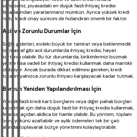
sahipseniz, piyasadaki en düşük faizli ihtiyaç kredisi
fırsatlarından yararlanmanız mümkün. Ayrıca yüksek kredi
notu, kredi onay sürecini de hızlandıran önemli bir faktör.
Acil ve Zorunlu Durumlar İçin
Sağlık giderleri, evdeki büyük bir tamirat veya beklenmedik
bir masraf gibi acil durumlarda ihtiyaç kredisi, hayat
kurtarıcı olabilir. Bu tür durumlarda, birikimlerinizi bozmak
yerine kısa vadeli bir ihtiyaç kredisi kullanmak daha mantıklı
olabiliyor. Ancak burada dikkat edilmesi gereken, kredi
tutarını yalnızca zorunlu ihtiyacı karşılayacak kadar tutmak.
Borcun Yeniden Yapılandırılması İçin
Yüksek faizli kredi kartı borçlarını veya diğer pahalı borçları
kapatmak için daha düşük faizli bir ihtiyaç kredisi kullanmak,
finansal açıdan akıllıca bir hamle olabilir. Bu yöntem, toplam
borç yükünü azaltabilir ve aylık ödemeleri tek bir çatı
altında toplayarak bütçe yönetimini kolaylaştırabilir.