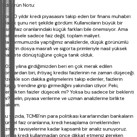
Editörün Notu:
Son 10 yıldır kredi piyasasını takip eden bir finans muhabiri
olarak şunu net şekilde gördüm: Kullanıcıların büyük bir
kısmı faiz oranlarındaki küçük farkları bile önemsiyor. Ama
asıl mesele sadece faiz değil, toplam maliyet.
Platformumuzda yaptığımız analizlerde, düşük görünümlü
faizlerin dosya masrafı ve sigorta primleriyle nasıl yüksek
maliyete dönüştüğüne çokça tanık olduk.
2026 yılına girdiğimizden beri en çok merak edilen
konulardan biri, ihtiyaç kredisi faizlerinin ne zaman düşeceği.
Özellikle son dakika gelişmelerini takip edenler, faizlerin
düşüş trendine girip girmediğini yakından izliyor. Peki,
gerçekten faizler düşecek mi? Yoksa bu sadece bir beklenti
mi? Gelin, piyasa verilerine ve uzman analizlerine birlikte
bakalım.
Bu yazıda, TCMB'nin para politikası kararlarından bankaların
güncel faiz oranlarına, kredi hesaplama örneklerinden
uzman tavsiyelerine kadar kapsamlı bir analiz sunuyoruz.
Ayrıca kredi kullanmadan önce dikkat etmeniz gereken