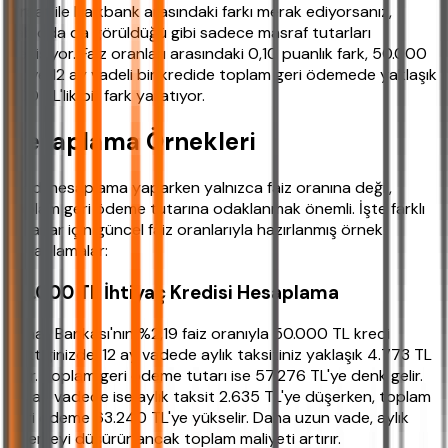
Ziraat ile Halkbank arasındaki farkı merak ediyorsanız,
tabloda da görüldüğü gibi sadece masraf tutarları
değişiyor. Faiz oranları arasındaki 0,10 puanlık fark, 50.000
TL ve 12 ay vadeli bir kredide toplam geri ödemede yaklaşık
300 TL'lik bir fark yaratıyor.
Hesaplama Örnekleri
Kredi hesaplama yaparken yalnızca faiz oranına değil,
toplam geri ödeme tutarına odaklanmak önemli. İşte farklı
tutarlar için güncel faiz oranlarıyla hazırlanmış örnek
hesaplamalar:
50.000 TL İhtiyaç Kredisi Hesaplama
Ziraat Bankası'nın %2,19 faiz oranıyla 50.000 TL kredi
çektiğinizde, 12 ay vadede aylık taksitiniz yaklaşık 4.773 TL
olur. Toplam geri ödeme tutarı ise 57.276 TL'ye denk gelir.
24 ay vadede ise aylık taksit 2.635 TL'ye düşerken, toplam
geri ödeme 63.240 TL'ye yükselir. Daha uzun vade, aylık
ödemeyi düşürür ancak toplam maliyeti artırır.