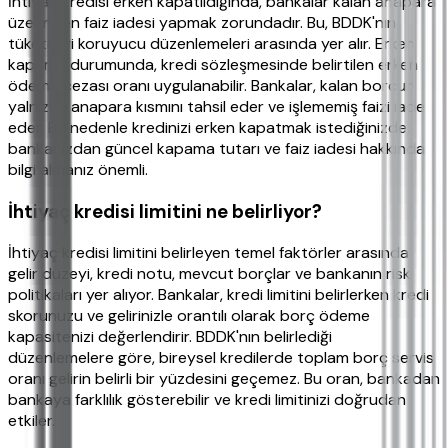
İhtiyaç kredisi erken kapatıldığında, bankalar kalan anapara
üzerinden faiz iadesi yapmak zorundadır. Bu, BDDK'nın
tüketiciyi koruyucu düzenlemeleri arasında yer alır. Erken
kapama durumunda, kredi sözleşmesinde belirtilen erken
ödeme cezası oranı uygulanabilir. Bankalar, kalan borcun
yalnızca anapara kısmını tahsil eder ve işlememiş faizi iade
eder. Bu nedenle kredinizi erken kapatmak istediğinizde,
bankanızdan güncel kapama tutarı ve faiz iadesi hakkında
bilgi almanız önemli.
İhtiyaç kredisi limitini ne belirliyor?
İhtiyaç kredisi limitini belirleyen temel faktörler arasında
gelir düzeyi, kredi notu, mevcut borçlar ve bankanın risk
politikaları yer alıyor. Bankalar, kredi limitini belirlerken kredi
skorunuzu ve gelirinizle orantılı olarak borç ödeme
kapasitenizi değerlendirir. BDDK'nın belirlediği
düzenlemelere göre, bireysel kredilerde toplam borç servis
oranı gelirin belirli bir yüzdesini geçemez. Bu oran, bankadan
bankaya farklılık gösterebilir ve kredi limitinizi doğrudan
etkiler.