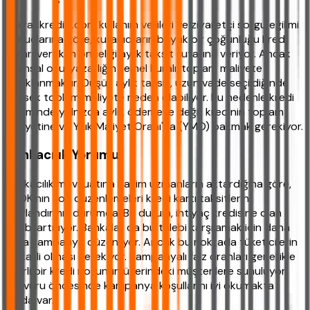
ihtiyackredisi.com kullanım verileri ve ziyaretçi sorgu eğilimi
sonuçlarına göre, kullanıcıların büyük bir çoğunluğu kredi
kararı verirken önceliği aylık taksit tutarına veriyor. Ancak
finansal okuryazarlığın temel kuralı, toplam maliyete
odaklanmaktır. Düşük aylık taksit, uzun vade seçildiğinde
yüksek toplam maliyete neden olabiliyor. Bu nedenle kredi
seçiminde yalnızca aylık ödemeye değil, kredinin toplam
maliyetine ve Yıllık Maliyet Oranı'na (YMO) bakmak gerekiyor.
Bankacılık Yorumu
Bankacılık mevzuatına hakim uzmanların aktardığına göre,
BDDK'nın son düzenlemeleri kredi kartı taksitlerini
sınırlandırmış durumda. Bu durum, ihtiyaç kredisine olan
talebi artırıyor. Bankalar da bu talebi karşılamak için daha
fazla kampanya düzenliyor. Ancak bu noktada tüketicilerin
dikkatli olması gerekiyor. Kampanyalı faiz oranları genellikle
belirli bir kredi notunun üzerindeki müşterilere sunuluyor.
Başvuru öncesinde kampanya koşullarını iyi okumakta
fayda var.