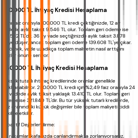
100.000 TL İhtiyaç Kredisi Hesaplama
Aynı faiz oranıyla 100.000 TL kredi çektiğinizde, 12 ay
vadede aylık taksit 9.546 TL olur. Toplam geri ödeme ise
114.552 TL'dir. 36 ay vade seçtiğinizde aylık taksit 3.878
TL'ye düşer, ancak toplam geri ödeme 139.608 TL'ye çıkar.
Bu örnek, vade uzadıkça toplam maliyetin nasıl arttığını
gözler önüne seriyor.
250.000 TL İhtiyaç Kredisi Hesaplama
Yüksek tutarlı ihtiyaç kredilerinde oranlar genellikle
farklılaşabiliyor. 250.000 TL kredi için %2,49 faiz oranıyla 24
ay vadede aylık taksit yaklaşık 13.410 TL olur. Toplam geri
ödeme ise 321.840 TL'dir. Bu tür yüksek tutarlı kredilerde,
faiz oranındaki küçük değişimler bile toplam maliyeti ciddi
şekilde etkiler.
Proaktif Değerlendirme:
Bu rakamları kafanızda canlandırmakta zorlanıyorsanız,