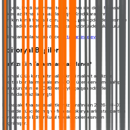
Bu içerik, kredi kullanımını teşvik etmek için değil; finansal
riskleri azaltmak için hazırlanmıştır. Kredi kararlarınızı
verirken kendi finansal durumunuzu, gelir-gider dengesini ve
uzun vadeli hedeflerinizi mutlaka göz önünde bulundurun.
Adımı tamamlamadan önce
detayları inceleyin
.
Editoryal Bilgiler
Bu Yazı Kim Tarafından Hazırlandı?
Finansal ürün karşılaştırmaları, kredi maliyet analizi ve
tüketici borçlanması alanında 10 yıl üzeri deneyime sahip,
banka ürünleri ve TCMB verileriyle çalışan editörler
tarafından hazırlanmıştır.
Bu makale, finansal analistlerimiz tarafından 2026-08-02
tarihinde güncellenmiş ve finansal okuryazarlık standartları
çerçevesinde Editör Kurul teknik incelemesinden
geçirilmiştir.