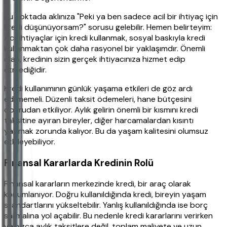
Bu noktada aklınıza "Peki ya ben sadece acil bir ihtiyaç için
kredi düşünüyorsam?" sorusu gelebilir. Hemen belirteyim:
Acil ihtiyaçlar için kredi kullanmak, sosyal baskıyla kredi
kullanmaktan çok daha rasyonel bir yaklaşımdır. Önemli
olan, kredinin sizin gerçek ihtiyacınıza hizmet edip
etmediğidir.
Kredi kullanımının günlük yaşama etkileri de göz ardı
edilmemeli. Düzenli taksit ödemeleri, hane bütçesini
doğrudan etkiliyor. Aylık gelirin önemli bir kısmını kredi
taksitine ayıran bireyler, diğer harcamalardan kısıntı
yapmak zorunda kalıyor. Bu da yaşam kalitesini olumsuz
etkileyebiliyor.
Finansal Kararlarda Kredinin Rolü
Finansal kararların merkezinde kredi, bir araç olarak
konumlanıyor. Doğru kullanıldığında kredi, bireyin yaşam
standartlarını yükseltebilir. Yanlış kullanıldığında ise borç
sarmalına yol açabilir. Bu nedenle kredi kararlarını verirken
yalnızca aylık taksitlere değil, toplam maliyete ve uzun