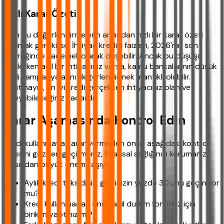
Hızlı Karar Özeti
Tüm bu değerlendirmelerin ardından hızlı bir karar özeti
yapmak gerekirse: İhtiyaç kredisi faizleri, 2026'nın son
çeyreğinde kademeli olarak düşebilir. Ancak bu düşüşü
beklerken acil bir ihtiyacınız varsa, kamu bankalarının düşük
faizli kampanyalarını değerlendirmek mantıklı olabilir.
Unutmayın, en iyi kredi gerçekten ihtiyacınız olan ve
ödeyebileceğiniz kadardır.
Karar Aşamasında Kontrol Edin
Kredi kullanmaya karar vermeden önce aşağıdaki kontrol
listesini gözden geçirmeniz, finansal sağlığınızı korumanız
açısından büyük önem taşıyor:
Aylık kredi taksidiniz, gelirinizin yüzde 30'unu geçmiyor
mu?
Kredi kullanmadan önce acil durum fonunuz için
birikim yaptınız mı?