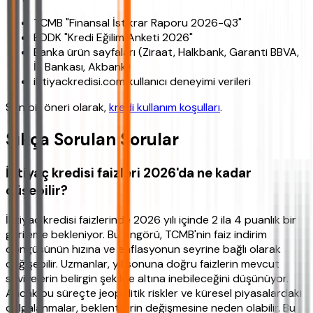
TCMB "Finansal İstikrar Raporu 2026-Q3"
BDDK "Kredi Eğilim Anketi 2026"
Banka ürün sayfaları (Ziraat, Halkbank, Garanti BBVA,
İş Bankası, Akbank)
ihtiyackredisi.com kullanıcı deneyimi verileri
Son bir öneri olarak,
kredi kullanım koşulları
.
Sıkça Sorulan Sorular
İhtiyaç kredisi faizleri 2026'da ne kadar
düşebilir?
İhtiyaç kredisi faizlerinde 2026 yılı içinde 2 ila 4 puanlık bir
gerileme bekleniyor. Bu öngörü, TCMB'nin faiz indirim
döngüsünün hızına ve enflasyonun seyrine bağlı olarak
değişebilir. Uzmanlar, yıl sonuna doğru faizlerin mevcut
seviyelerin belirgin şekilde altına inebileceğini düşünüyor.
Ancak bu süreçte jeopolitik riskler ve küresel piyasalardaki
dalgalanmalar, beklentilerin değişmesine neden olabilir. Bu