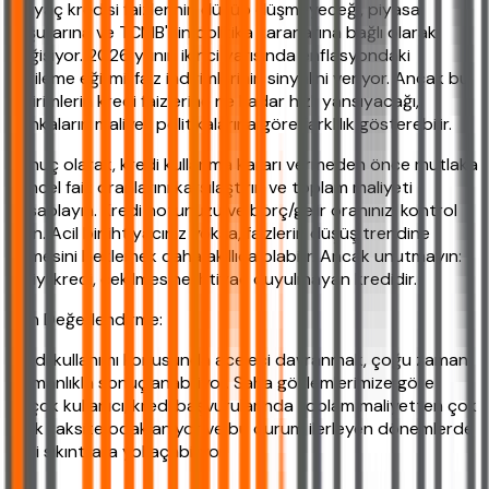
İhtiyaç kredisi faizlerinin düşüp düşmeyeceği, piyasa
koşullarına ve TCMB'nin politika kararlarına bağlı olarak
değişiyor. 2026 yılının ikinci yarısında enflasyondaki
gerileme eğilimi, faiz indirimlerinin sinyalini veriyor. Ancak bu
indirimlerin kredi faizlerine ne kadar hızlı yansıyacağı,
bankaların maliyet politikalarına göre farklılık gösterebilir.
Sonuç olarak, kredi kullanma kararı vermeden önce mutlaka
güncel faiz oranlarını karşılaştırın ve toplam maliyeti
hesaplayın. Kredi notunuzu ve borç/gelir oranınızı kontrol
edin. Acil bir ihtiyacınız yoksa, faizlerin düşüş trendine
girmesini beklemek daha akıllıca olabilir. Ancak unutmayın:
En iyi kredi, çekilmesine ihtiyaç duyulmayan kredidir.
Son Değerlendirme:
Kredi kullanımı konusunda aceleci davranmak, çoğu zaman
pişmanlıkla sonuçlanabiliyor. Saha gözlemlerimize göre
birçok kullanıcı, kredi başvurularında toplam maliyetten çok
aylık taksite odaklanıyor ve bu durum ilerleyen dönemlerde
mali sıkıntılara yol açabiliyor.