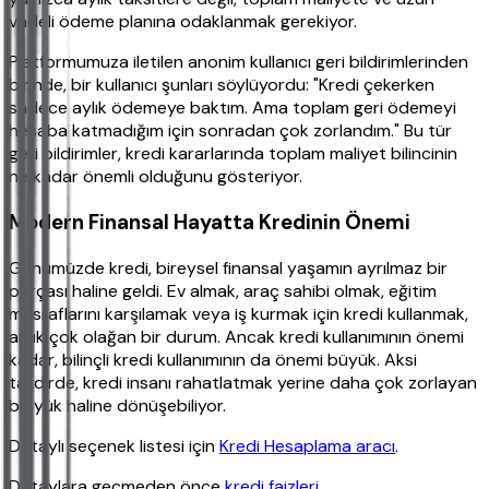
vadeli ödeme planına odaklanmak gerekiyor.
Platformumuza iletilen anonim kullanıcı geri bildirimlerinden
birinde, bir kullanıcı şunları söylüyordu: "Kredi çekerken
sadece aylık ödemeye baktım. Ama toplam geri ödemeyi
hesaba katmadığım için sonradan çok zorlandım." Bu tür
geri bildirimler, kredi kararlarında toplam maliyet bilincinin
ne kadar önemli olduğunu gösteriyor.
Modern Finansal Hayatta Kredinin Önemi
Günümüzde kredi, bireysel finansal yaşamın ayrılmaz bir
parçası haline geldi. Ev almak, araç sahibi olmak, eğitim
masraflarını karşılamak veya iş kurmak için kredi kullanmak,
artık çok olağan bir durum. Ancak kredi kullanımının önemi
kadar, bilinçli kredi kullanımının da önemi büyük. Aksi
takdirde, kredi insanı rahatlatmak yerine daha çok zorlayan
bir yük haline dönüşebiliyor.
Detaylı seçenek listesi için
Kredi Hesaplama aracı
.
Detaylara geçmeden önce
kredi faizleri
.