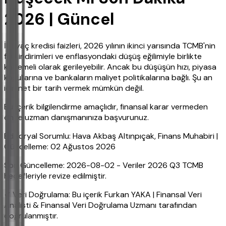
2026 | Güncel
İhtiyaç kredisi faizleri, 2026 yılının ikinci yarısında TCMB'nin
faiz indirimleri ve enflasyondaki düşüş eğilimiyle birlikte
kademeli olarak gerileyebilir. Ancak bu düşüşün hızı, piyasa
koşullarına ve bankaların maliyet politikalarına bağlı. Şu an
için net bir tarih vermek mümkün değil.
Bu içerik bilgilendirme amaçlıdır, finansal karar vermeden
önce uzman danışmanınıza başvurunuz.
Editoryal Sorumlu: Hava Akbaş Altınpıçak, Finans Muhabiri |
Güncelleme: 02 Ağustos 2026
Son Güncelleme: 2026-08-02 - Veriler 2026 Q3 TCMB
hedefleriyle revize edilmiştir.
✔ Veri Doğrulama: Bu içerik Furkan YAKA | Finansal Veri
Analisti & Finansal Veri Doğrulama Uzmanı tarafından
doğrulanmıştır.