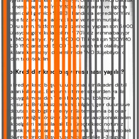
maliyetini hesaplarken Yıllık Maliyet Oranı'na (YMO) bakmak
çok önemli. Yapı Kredi'nin YMO'su faiz, masraf ve sigorta
giderleri dahil genelde %28-35 bandında seyrediyor. Yani
sadece faiz oranına bakarak karar vermeyin mutlaka
YMO'yu sorun. Platformumuz üzerinden yapılan son 5.000
simülasyona göre, kullanıcıların %70'i faiz oranına bakıyor
ama YMO'yu atlıyor. Oysa 100.000 TL kredi için %30 YMO
ile %35 YMO arasında 5.000 TL'ye varan fark olabiliyor.
Bankaların kampanya dönemlerinde YMO düşebiliyor, o
yüzden takipte kalın.
Yapı Kredi'den kredi başvurusu nasıl yapılır?
Yapı Kredi'ye kredi başvurusu yapmak için ilk adım dijital
kanalları kullanmak. Bankanın internet sitesinden ya da
mobil uygulamasından 'kredi başvurusu' bölümüne
giriyorsunuz. Burada sizden kimlik bilgileri, gelir durumu ve
kredi tutarı gibi bilgiler isteniyor. Sistem anında ön onay
verip vermediğini söylüyor. Ön onay alırsanız sonraki adım
eksik belgeleri tamamlamak. Bu süreçte kredi notunuz
otomatik çekiliyor ama bankanın kendi iç skorlama modeli
de devreye giriyor. Başvuru sonucu genelde 1-3 iş günü