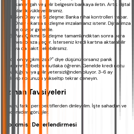
ikametgah ve gelir belgesini bankaya iletin. Artık dijital
olarak yükleyebilirsiniz.
Son Onay ve Sözleşme: Banka nihai kontrolleri yapar.
Onay çıkarsa sözleşme imzalamanız istenir. Dijital imza
ile oluyor genelde.
Para Çekme: Sözleşme tamamlandıktan sonra para
hesabınıza geçer. İsterseniz kredi kartına aktarabilir
ya da nakit çekebilirsiniz.
"Ya ön onay çıkmazsa?" diye düşünüyorsanız panik
yapmayın. Sebebini mutlaka öğrenin. Genelde kredi notu
düşüklüğü veya gelir yetersizliğinden oluyor. 3-6 ay
bekleyip notunuzu yükseltip tekrar deneyin.
Uzman Tavsiyeleri
Konuyu farklı perspektiflerden dinleyelim. İşte sahadan ve
akademiden görüşler.
Ekonomist Değerlendirmesi