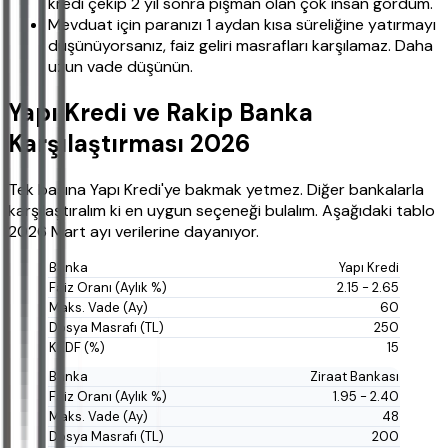
kredi çekip 2 yıl sonra pişman olan çok insan gördüm.
Mevduat için paranızı 1 aydan kısa süreliğine yatırmayı
düşünüyorsanız, faiz geliri masrafları karşılamaz. Daha
uzun vade düşünün.
Yapı Kredi ve Rakip Banka
Karşılaştırması 2026
Tek başına Yapı Kredi'ye bakmak yetmez. Diğer bankalarla
karşılaştıralım ki en uygun seçeneği bulalım. Aşağıdaki tablo
2026 Mart ayı verilerine dayanıyor.
Yapı Kredi
2.15 - 2.65
60
250
15
Ziraat Bankası
1.95 - 2.40
48
200