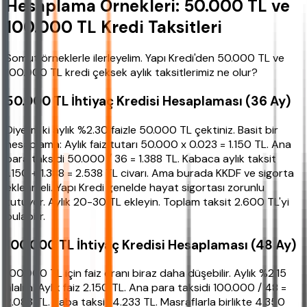
Hesaplama Örnekleri: 50.000 TL ve
100.000 TL Kredi Taksitleri
Somut örneklerle ilerleyelim. Yapı Kredi'den 50.000 TL ve
100.000 TL kredi çeksek aylık taksitlerimiz ne olur?
50.000 TL İhtiyaç Kredisi Hesaplaması (36 Ay)
Diyelim ki aylık %2.30 faizle 50.000 TL çektiniz. Basit bir
hesaplama: Aylık faiz tutarı 50.000 x 0.023 = 1.150 TL. Ana
para taksidi 50.000 / 36 = 1.388 TL. Kabaca aylık taksit
1.150 + 1.388 = 2.538 TL civarı. Ama burada KKDF ve sigorta
eklenmeli. Yapı Kredi genelde hayat sigortası zorunlu
tutuyor. Aylık 20-30 TL ekleyin. Toplam taksit 2.600 TL'yi
bulabilir.
100.000 TL İhtiyaç Kredisi Hesaplaması (48 Ay)
100.000 TL için faiz oranı biraz daha düşebilir. Aylık %2.15
alalım. Aylık faiz 2.150 TL. Ana para taksidi 100.000 / 48 =
2.083 TL. Kaba taksit 4.233 TL. Masraflarla birlikte 4.350