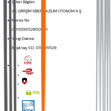
Şirket Bilgileri
AK GİRİŞİM SİBER YAZILIM OTONOM A.Ş.
Mersis No
0011129552900001
Vergi Dairesi
Beşiktaş V.D. 0111295529