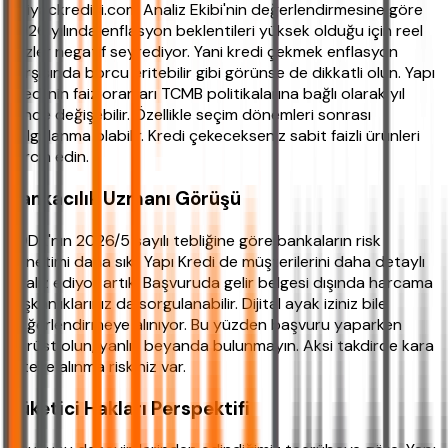
ihtiyackredisi.com Analiz Ekibi'nin değerlendirmesine göre
2026 yılında enflasyon beklentileri yüksek olduğu için reel
faizler negatif seyrediyor. Yani kredi çekmek enflasyon
karşısında borcu eritebilir gibi görünse de dikkatli olun. Yapı
Kredi'nin faiz oranları TCMB politikalarına bağlı olarak yıl
içinde değişebilir. Özellikle seçim dönemleri sonrası
dalgalanma olabilir. Kredi çekecekseniz sabit faizli ürünleri
tercih edin.
Bankacılık Uzmanı Görüşü
BDDK'nın 2026/5 sayılı tebliğine göre bankaların risk
yönetimi daha sıkı. Yapı Kredi de müşterilerini daha detaylı
analiz ediyor artık. Başvuruda gelir belgesi dışında harcama
alışkanlıklarınız da sorgulanabilir. Dijital ayak iziniz bile
değerlendirmeye alınıyor. Bu yüzden başvuru yaparken
dürüst olun, yanlış beyanda bulunmayın. Aksi takdirde kara
listeye alınma riskiniz var.
Tüketici Hakları Perspektifi