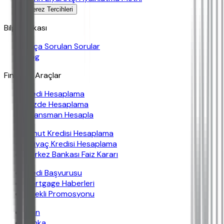
Çerez Tercihleri
Bilgi Bankası
Sıkça Sorulan Sorular
Blog
Finansal Araçlar
Kredi Hesaplama
Yüzde Hesaplama
Finansman Hesapla
Konut Kredisi Hesaplama
İhtiyaç Kredisi Hesaplama
Merkez Bankası Faiz Kararı
Kredi Başvurusu
Mortgage Haberleri
Emekli Promosyonu
İban
Banka