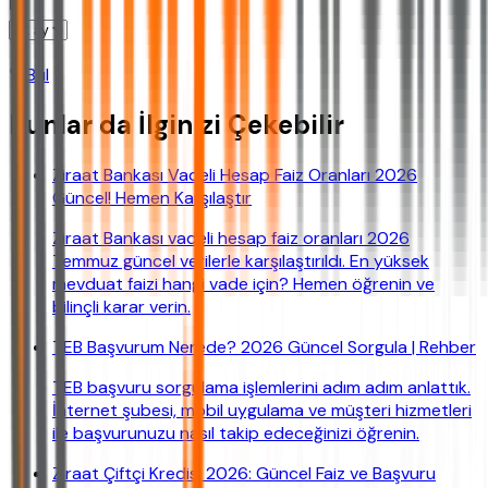
Bul
Bunlar da İlginizi Çekebilir
Ziraat Bankası Vadeli Hesap Faiz Oranları 2026
Güncel! Hemen Karşılaştır
Ziraat Bankası vadeli hesap faiz oranları 2026
Temmuz güncel verilerle karşılaştırıldı. En yüksek
mevduat faizi hangi vade için? Hemen öğrenin ve
bilinçli karar verin.
TEB Başvurum Nerede? 2026 Güncel Sorgula | Rehber
TEB başvuru sorgulama işlemlerini adım adım anlattık.
İnternet şubesi, mobil uygulama ve müşteri hizmetleri
ile başvurunuzu nasıl takip edeceğinizi öğrenin.
Ziraat Çiftçi Kredisi 2026: Güncel Faiz ve Başvuru