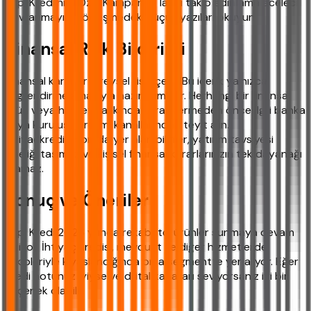
Yapı Kredi'nin "Özel Kampanya"larını takip edin ama aceleci
davranmayın. Sözleşmedeki küçük yazıları okuyun.
Finansal Risk Bildirimi
Finansal kararlar bireysel risk içerir. Bu içerik yalnızca
bilgilendirme amacıyla hazırlanmıştır. Herhangi bir finansal
ürün veya hizmet hakkında karar vermeden önce İlgili banka
veya kuruluşun resmi kanallarından teyit alın.
ihtiyackredisi.com'da yer alan bilgiler, yatırım tavsiyesi
niteliği taşımaz ve kişisel finansal kararlarınızın tek dayanağı
olamaz.
Sonuç ve Öneriler
Yapı Kredi 2026 yılında rekabetçi ürünler sunmaya devam
ediyor. İhtiyaç kredisi, mevduat ve diğer hizmetlerde
rakipleriyle kıyaslandığında orta segmentte yer alıyor. Eğer
kredi notunuz iyiyse ve dijital kanalları seviyorsanız iyi bir
seçenek olabilir.