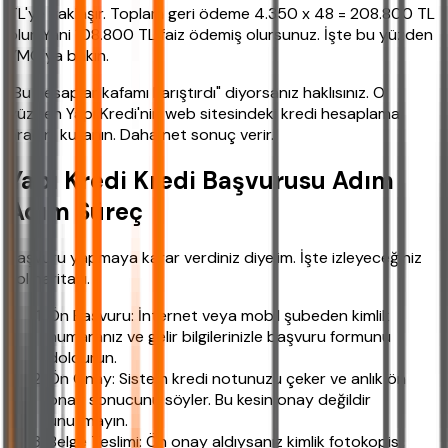
TL'ye yaklaşır. Toplam geri ödeme 4.350 x 48 = 208.800 TL
olur. Yani 108.800 TL faiz ödemiş olursunuz. İşte bu yüzden
YMO'ya bakın.
"Bu hesaplar kafamı karıştırdı" diyorsanız haklısınız. O
yüzden Yapı Kredi'nin web sitesindeki kredi hesaplama
aracını kullanın. Daha net sonuç verir.
Yapı Kredi Kredi Başvurusu Adım
Adım Süreç
Başvuru yapmaya karar verdiniz diyelim. İşte izleyeceğiniz
yol haritası.
Ön Başvuru: İnternet veya mobil şubeden kimlik
numaranız ve gelir bilgilerinizle başvuru formunu
doldurun.
Ön Onay: Sistem kredi notunuzu çeker ve anlık ön
onay sonucunu söyler. Bu kesin onay değildir
unutmayın.
Belge Teslimi: Ön onay aldıysanız kimlik fotokopisi,