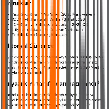
Kaynaklar
Yapı Kredi Resmi Web Sitesi (2026 Mart verileri)
BDDK Aylık Bankacılık Verileri (Şubat 2026)
TCMB Faiz ve Enflasyon Raporları (2026 Q1)
ihtiyackredisi.com Simülasyon Veritabanı
Findeks Kredi Notu Açıklamaları
Editoryal Güvence
ihtiyackredisi.com, hiçbir banka veya finans kuruluşundan
yönlendirici ücret almadan, kullanıcı lehine şeffaf analiz
sunmayı taahhüt eder. Bu makaledeki veriler 2026 Mart ayı
itibarıyla doğrulanmıştır.
Bu yazı kim tarafından hazırlandı?
Finansal ürün karşılaştırmaları, kredi maliyet analizi ve
tüketici borçlanması alanında 10 yıl üzeri deneyime sahip,
banka ürünleri ve TCMB verileriyle çalışan editörler