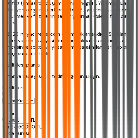
reel faiz (enflasyon düşülmüş) hala negatif. Yani mevduat
enflasyon karşısında eriyor olabilir. Bu yüzden uzun vadeli
düşünmek ve faiz gelirini tekrar yatırmak (bileşik faiz) daha
akıllıca.
©2026 ihtiyackredisi.com - Tüm hakları saklıdır. Sunulan
bilgiler yatırım tavsiyesi niteliğinde olmayıp araştırmalar
neticesinde editör ve yazarlarımız tarafından derlenip bilgi
amaçlı sunulmaktadır.
Kredi Hesaplama
Tutar ve vadeyi seçip teklifleri görüntüleyin.
Kredi Turu
Tutar
TL
Ornek:
50.000
TL
Vade Süresi