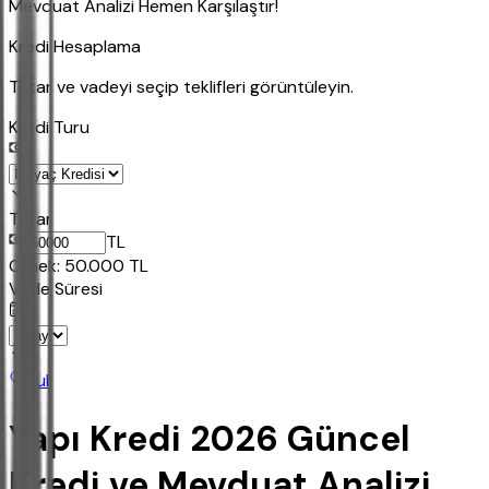
Mevduat Analizi Hemen Karşılaştır!
Kredi Hesaplama
Tutar ve vadeyi seçip teklifleri görüntüleyin.
Kredi Turu
Tutar
TL
Ornek:
50.000
TL
Vade Süresi
Bul
Yapı Kredi 2026 Güncel
Kredi ve Mevduat Analizi