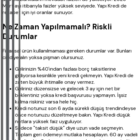
Mart ayı itibarıyla faizler yüksek seviyede. Yapı Kredi de
rekabet için iyi oranlar sunuyor.
Ne Zaman Yapılmamalı? Riskli
Durumlar
Finansal ürün kullanılmaması gereken durumlar var. Bunları
ciddiye alın yoksa pişman olursunuz.
Gelirinizin %40'ından fazlası borç taksitlerine
gidiyorsa kesinlikle yeni kredi çekmeyin. Yapı Kredi de
zaten büyük ihtimalle onay vermez.
Geliriniz düzensizse ve gelecek 3 ay için net bir
beklentiniz yoksa kredi başvurusu yapmayın. İşsiz
kalma riskiniz varsa hele hiç.
Kredi notunuz son 6 ayda sürekli düşüş trendindeyse
önce notunuzu düzeltmeye bakın. Yapı Kredi düşük
notlara yüksek faiz uyguluyor.
Sadece "taksit düşük" diye uzun vade seçmeyin.
Toplam geri ödemeyi mutlaka hesaplayın. 60 ay vadeli