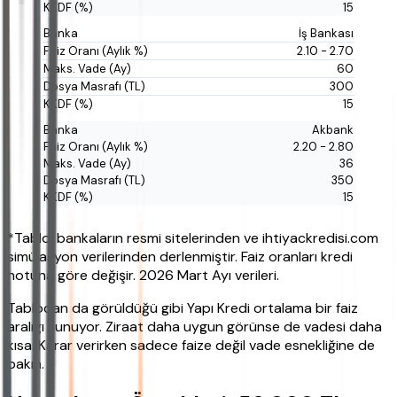
15
İş Bankası
2.10 - 2.70
60
300
15
Akbank
2.20 - 2.80
36
350
15
*Tablo, bankaların resmi sitelerinden ve ihtiyackredisi.com
simülasyon verilerinden derlenmiştir. Faiz oranları kredi
notuna göre değişir. 2026 Mart Ayı verileri.
Tablodan da görüldüğü gibi Yapı Kredi ortalama bir faiz
aralığı sunuyor. Ziraat daha uygun görünse de vadesi daha
kısa. Karar verirken sadece faize değil vade esnekliğine de
bakın.