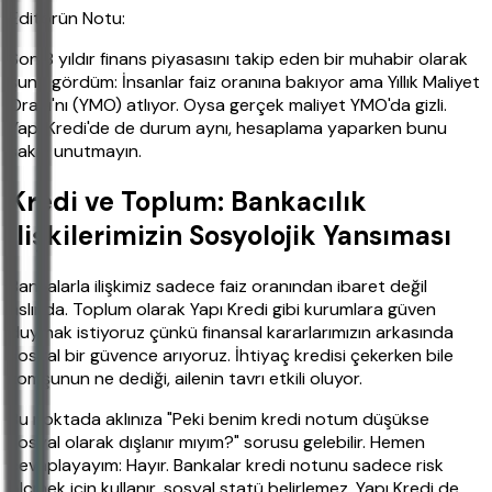
Editörün Notu:
Son 8 yıldır finans piyasasını takip eden bir muhabir olarak
şunu gördüm: İnsanlar faiz oranına bakıyor ama Yıllık Maliyet
Oranı'nı (YMO) atlıyor. Oysa gerçek maliyet YMO'da gizli.
Yapı Kredi'de de durum aynı, hesaplama yaparken bunu
sakın unutmayın.
Kredi ve Toplum: Bankacılık
İlişkilerimizin Sosyolojik Yansıması
Bankalarla ilişkimiz sadece faiz oranından ibaret değil
aslında. Toplum olarak Yapı Kredi gibi kurumlara güven
duymak istiyoruz çünkü finansal kararlarımızın arkasında
sosyal bir güvence arıyoruz. İhtiyaç kredisi çekerken bile
komşunun ne dediği, ailenin tavrı etkili oluyor.
Bu noktada aklınıza "Peki benim kredi notum düşükse
sosyal olarak dışlanır mıyım?" sorusu gelebilir. Hemen
cevaplayayım: Hayır. Bankalar kredi notunu sadece risk
ölçmek için kullanır, sosyal statü belirlemez. Yapı Kredi de