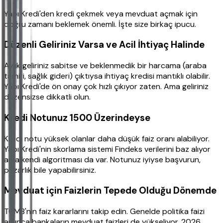
Yapı Kredi'den kredi çekmek veya mevduat açmak için
doğru zamanı beklemek önemli. İşte size birkaç ipucu.
Düzenli Geliriniz Varsa ve Acil İhtiyaç Halinde
Aylık geliriniz sabitse ve beklenmedik bir harcama (araba
tamiri, sağlık gideri) çıktıysa ihtiyaç kredisi mantıklı olabilir.
Yapı Kredi'de ön onay çok hızlı çıkıyor zaten. Ama geliriniz
düzensizse dikkatli olun.
Kredi Notunuz 1500 Üzerindeyse
Kredi notu yüksek olanlar daha düşük faiz oranı alabiliyor.
Yapı Kredi'nin skorlama sistemi Findeks verilerini baz alıyor
ama kendi algoritması da var. Notunuz iyiyse başvurun,
pazarlık bile yapabilirsiniz.
Mevduat için Faizlerin Tepede Olduğu Dönemde
TCMB'nin faiz kararlarını takip edin. Genelde politika faizi
artınca bankaların mevduat faizleri de yükseliyor. 2026