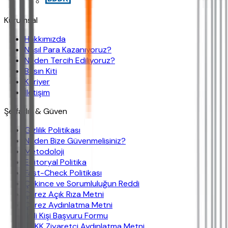
Kurumsal
Hakkımızda
Nasıl Para Kazanıyoruz?
Neden Tercih Ediliyoruz?
Basın Kiti
Kariyer
İletişim
Şeffaflık & Güven
Gizlilik Politikası
Neden Bize Güvenmelisiniz?
Metodoloji
Editoryal Politika
Fast-Check Politikası
Çekince ve Sorumluluğun Reddi
Çerez Açık Rıza Metni
Çerez Aydınlatma Metni
İlgili Kişi Başvuru Formu
KVKK Ziyaretçi Aydınlatma Metni