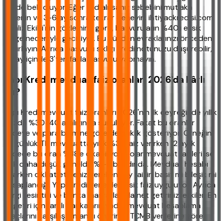
içinde belli oluyor. Eğer red alırsanız sebebini mutlaka
öğrenin ve 3-6 ay sonra tekrar deneyin. ihtiyackredisi.com
Analiz Ekibi'nin gözlemine göre, başvuruların %40'ı eksik
belge nedeniyle gecikiyor. Bu yüzden evraklarınızı önceden
hazırlayın. Ayrıca başvuru sıklığı kredi notunuzu düşürebilir,
bir ay içinde 3'ten fazla başvuru yapmayın.
Yapı Kredi mevduat faiz oranları 2026'da kârlı
mı?
Yapı Kredi mevduat faiz oranları 2026'nın ilk çeyreğinde yıllık
bazda %30-40 aralığında sunuluyor. Fakat bu oranlar
vadeye ve para birimine göre değişiklik gösteriyor. Örneğin
32 günlük TL mevduatta yıllık %32 faiz verirken 12 aylık
vadede bu oran %38'e çıkabiliyor. Dolar mevduat faizleri ise
çok daha düşük genelde %1-3 bandında. Mevduat hesabı
açarken dikkat etmeniz gereken şey faizin basit mi bileşik mi
hesaplandığı. Yapı Kredi genelde basit faiz uyguluyor. Ayrıca
vergi kesintisi ve banka masrafları da net getirinizi etkiler. En
iyi getiri için farklı bankaların vadeli mevduat hesaplama
araçlarını karşılaştırmanızı öneririm. TCMB verilerine göre