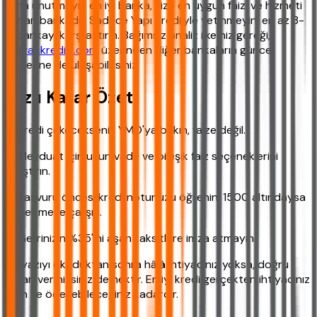
Ama unutmayın en iyi banka, size en uygun faizi ve hizmeti
sunan bankadır. Sadece Yapı Kredi'yle yetinmeyin, en az 3-
4 bankayı karşılaştırın. Bağımsız analiz ilkemiz gereği,
ihtiyackredisi.com
üzerinden diğer bankaların güncel
verilerine de ulaşabilirsiniz.
Hızlı Karar Özeti
✔ Kredi çekecekseniz YMO'ya bakın, faize değil.
✔ Mevduat için uzun vade ve bileşik faiz seçeneklerini
araştırın.
✔ Başvuru öncesi kredi notunuzu öğrenin, 1500 altındaysa
düzeltmeye çalışın.
✔ Gelirinizin %35'ini aşan taksitlere imza atmayın.
Bu yazıyı okuduktan sonra hâlâ ihtiyacınız yoksa, doğru
kararı vermişsiniz demektir. En iyi kredi gerçekten ihtiyacınız
olan ve ödeyebileceğiniz kadardır.