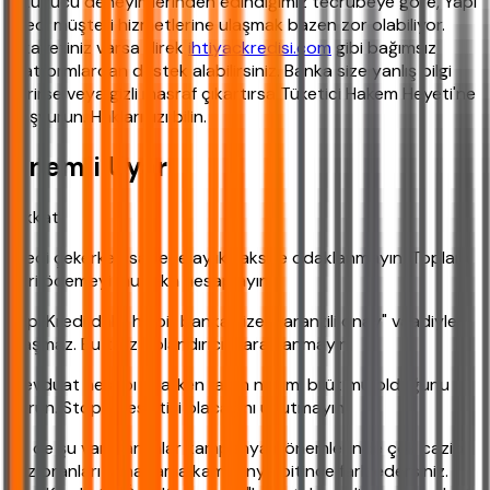
Okuyucu deneyimlerinden edindiğimiz tecrübeye göre, Yapı
Kredi müşteri hizmetlerine ulaşmak bazen zor olabiliyor.
Şikayetiniz varsa direk
ihtiyackredisi.com
gibi bağımsız
platformlardan destek alabilirsiniz. Banka size yanlış bilgi
verirse veya gizli masraf çıkartırsa Tüketici Hakem Heyeti'ne
başvurun. Haklarınızı bilin.
Önemli Uyarı
Dikkat!
Kredi çekerken sadece aylık taksite odaklanmayın. Toplam
geri ödemeyi mutlaka hesaplayın.
Yapı Kredi dahil hiçbir banka size "garantili onay" vaadiyle
ulaşmaz. Bu tarz dolandırıcılıklara kanmayın.
Mevduat hesabı açarken faizin net mi brüt mü olduğunu
sorun. Stopaj kesintisi olacağını unutmayın.
Bir de şu var: Bankalar kampanya dönemlerinde çok cazip
faiz oranları sunar ama kampanya bitince fark edersiniz.