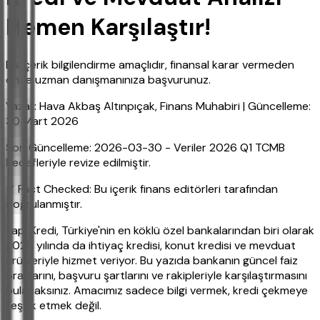
Hemen Karşılaştır!
Bu içerik bilgilendirme amaçlıdır, finansal karar vermeden
önce uzman danışmanınıza başvurunuz.
Yazar: Hava Akbaş Altınpıçak, Finans Muhabiri | Güncelleme:
30 Mart 2026
Son Güncelleme: 2026-03-30 - Veriler 2026 Q1 TCMB
hedefleriyle revize edilmiştir.
✔ Fact Checked: Bu içerik finans editörleri tarafından
doğrulanmıştır.
Yapı Kredi, Türkiye'nin en köklü özel bankalarından biri olarak
2026 yılında da ihtiyaç kredisi, konut kredisi ve mevduat
ürünleriyle hizmet veriyor. Bu yazıda bankanın güncel faiz
oranlarını, başvuru şartlarını ve rakipleriyle karşılaştırmasını
bulacaksınız. Amacımız sadece bilgi vermek, kredi çekmeye
teşvik etmek değil.