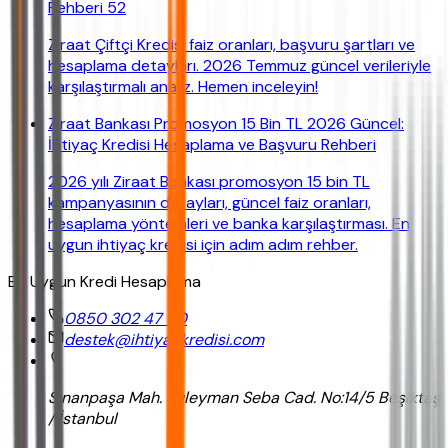
Rehberi 52
Ziraat Çiftçi Kredisi faiz oranları, başvuru şartları ve
hesaplama detayları. 2026 Temmuz güncel verileriyle
karşılaştırmalı analiz. Hemen inceleyin!
Ziraat Bankası Promosyon 15 Bin TL 2026 Güncel:
İhtiyaç Kredisi Hesaplama ve Başvuru Rehberi
2026 yılı Ziraat Bankası promosyon 15 bin TL
kampanyasının detayları, güncel faiz oranları,
hesaplama yöntemleri ve banka karşılaştırması. En
uygun ihtiyaç kredisi için adım adım rehber.
En Uygun Kredi Hesaplama
0850 302 47 90
destek@ihtiyackredisi.com
Sinanpaşa Mah. Süleyman Seba Cad. No:14/5 Beşiktaş
/ İstanbul