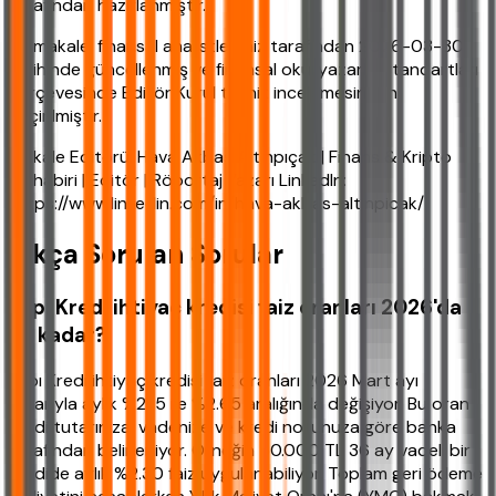
tarafından hazırlanmıştır.
Bu makale, finansal analistlerimiz tarafından 2026-03-30
tarihinde güncellenmiş ve finansal okuryazarlık standartları
çerçevesinde Editör Kurul teknik incelemesinden
geçirilmiştir.
Makale Editörü: Hava Akbaş Altınpıçak | Finans & Kripto
Muhabiri | Editör | Röportaj Yazarı LinkedIn:
https://www.linkedin.com/in/hava-akbas-altinpicak/
Sıkça Sorulan Sorular
Yapı Kredi ihtiyaç kredisi faiz oranları 2026'da
ne kadar?
Yapı Kredi ihtiyaç kredisi faiz oranları 2026 Mart ayı
itibarıyla aylık %2.15 ile %2.65 aralığında değişiyor. Bu oran
kredi tutarınıza, vadenize ve kredi notunuza göre banka
tarafından belirleniyor. Örneğin 50.000 TL 36 ay vadeli bir
kredide aylık %2.30 faiz uygulanabiliyor. Toplam geri ödeme