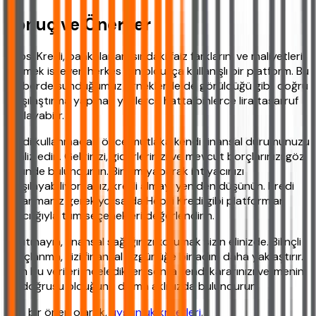
Sonuç ve Öneriler
Hepsi Kredi, bankalar arasındaki faiz farklarını ve maliyetleri
görmek isteyen herkes için oldukça kullanışlı bir platform. Bu
rehberde sunduğumuz örneklerde de görüldüğü gibi, doğru
karşılaştırma yapmak yüzlerce hatta binlerce lira tasarruf
sağlayabilir.
Kredi kullanmadan önce mutlaka kendi finansal durumunuzu
analiz edin. Gelirinizi, giderlerinizi ve mevcut borçlarınızı göz
önünde bulundurun. Birikim yaparak ihtiyacınızı
karşılayabiliyorsanız, kredi almayı yeniden düşünün. Kredi
kullanmanız gerekiyorsa da Hepsi Kredi gibi platformlar
aracılığıyla tüm seçenekleri değerlendirin.
Unutmayın, finansal sağlığınızı korumak sizin elinizde. Bilinçli
borçlanma, sizi finansal özgürlüğe bir adım daha yaklaştırır.
Tüm bu verileri inceledikten sonra kendi kararınızı vermenin
en doğrusu olduğunu daima aklınızda bulundurun.
Son bir öneri olarak,
uygunluk kriterleri
.