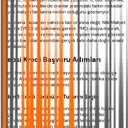
yüksek tutarlı kredilerde oranlar arasındaki farkın ne kadar
büyük maliyet farklarına neden olduğunu gösteriyor.
Hesaplama yaparken yalnızca faiz oranına değil, Yıllık Maliyet
Oranı'na (YMO) da bakmanız gerekir. YMO, dosya masrafı,
sigorta ve diğer ücretleri de içeren toplam maliyeti gösterir.
Böylece bankalar arasındaki gerçek farkı daha doğru analiz
edebilirsiniz.
Hepsi Kredi Başvuru Adımları
Hepsi Kredi üzerinden kredi başvurusu yapmak oldukça
basittir. Aşağıdaki adımları izleyerek birkaç dakika içinde
başvurunuzu tamamlayabilirsiniz.
Adım 1: Kredi Türünü ve Tutarını Seçin
İlk olarak ana sayfadan ihtiyacınıza uygun kredi türünü
seçin. İhtiyaç kredisi, konut kredisi ve taşıt kredisi
seçeneklerinden size uygun olanı belirleyin. Ardından
çekmek istediğiniz tutarı ve vade süresini girin.