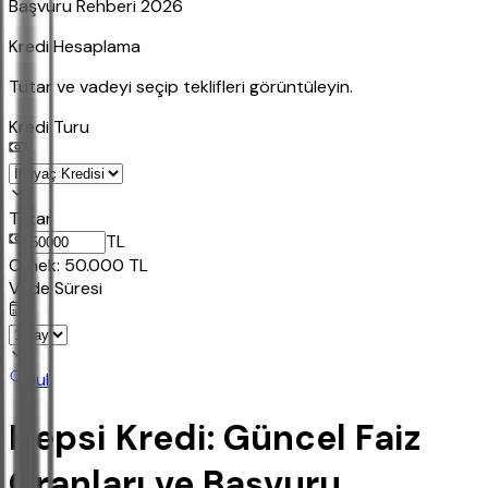
Başvuru Rehberi 2026
Kredi Hesaplama
Tutar ve vadeyi seçip teklifleri görüntüleyin.
Kredi Turu
Tutar
TL
Ornek:
50.000
TL
Vade Süresi
Bul
Hepsi Kredi: Güncel Faiz
Oranları ve Başvuru