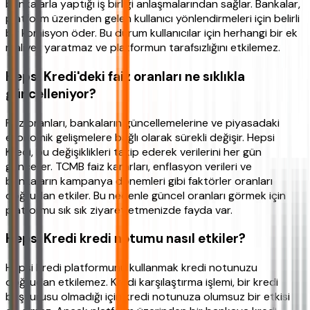
bankalarla yaptığı iş birliği anlaşmalarından sağlar. Bankalar,
platform üzerinden gelen kullanıcı yönlendirmeleri için belirli
bir komisyon öder. Bu durum kullanıcılar için herhangi bir ek
maliyet yaratmaz ve platformun tarafsızlığını etkilemez.
Hepsi Kredi'deki faiz oranları ne sıklıkla
güncelleniyor?
Faiz oranları, bankaların güncellemelerine ve piyasadaki
ekonomik gelişmelere bağlı olarak sürekli değişir. Hepsi
Kredi, bu değişiklikleri takip ederek verilerini her gün
günceller. TCMB faiz kararları, enflasyon verileri ve
bankaların kampanya dönemleri gibi faktörler oranları
doğrudan etkiler. Bu nedenle güncel oranları görmek için
platformu sık sık ziyaret etmenizde fayda var.
Hepsi Kredi kredi notumu nasıl etkiler?
Hepsi Kredi platformunu kullanmak kredi notunuzu
doğrudan etkilemez. Kredi karşılaştırma işlemi, bir kredi
başvurusu olmadığı için kredi notunuza olumsuz bir etkisi