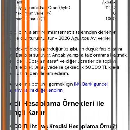
Akbank
%2,42
36
1.300
*Tablo, bankaların resmi internet sitelerinden derlenen
bilgilerle oluşturulmuştur - 2026 Ağustos Ayı verileri.
Yukarıdaki tabloda gördüğünüz gibi, en düşük faiz oranını
Ziraat Bankası sunuyor. Ancak yalnızca faiz oranına bakmak
yeterli değil. Dosya masrafı ve diğer ücretler de toplam
maliyeti etkiler. 36 ay vade ile çekilecek 50.000 TL kredi
örneği üzerinden devam edelim.
Konuyu enine boyuna görmek için
ING Bank güncel
kampanyalarını değerlendirin
.
Kredi Hesaplama Örnekleri ile
Bilinçli Karar
50.000 TL İhtiyaç Kredisi Hesaplama Örneği