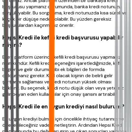
de olmaz. Ancak platform üzerinden bir bankaya kredi
başvurusu yapmanız durumunda, banka kredi notunuzu
sorgulayabilir. Bu sorgulama, kredi notunuzda kısa süreli ve
küçük bir düşüşe neden olabilir. Bu yüzden gereksiz
başvurulardan kaçınmanız önerilir.
Hepsi Kredi ile kefilli kredi başvurusu yapabilir
miyim?
Evet, platform üzerinde kefilli kredi başvurusu yapmanız
mümkündür. Kefilli kredi seçeneğini işaretlediğinizde, kefil
bilgileri ve gelir durumu gibi ek bilgileri de formda
doldurmanız gerekir. Kefil olacak kişinin de belirli gelir
şartlarını sağlaması ve kredi notunun yüksek olması
beklenir. Bu seçenek, kredi notu düşük olan veya yetersiz
gelir beyan eden kullanıcılar için onay şansını artırabilir.
Hepsi Kredi ile en uygun krediyi nasıl bulurum?
En uygun krediyi bulmak için öncelikle ihtiyaç tutarınızı ve
ödeyebileceğiniz vadeyi netleştirin. Ardından Hepsi Kredi
platformunda bu değerleri girin ve çıkan sonuçları yalnızca