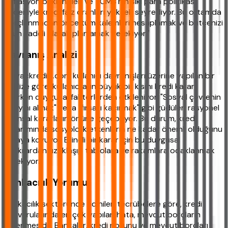
enflasyon beklentileri ve TCMB'nin sıkı para politikası
nedeniyle kredi faiz oranları yüksek seyrediyor. Bu ortamda
borçlanmadan önce tüm kalemleri hesaplamak ve bütçenizi
uzun vadeli olarak planlamak gerekiyor."
Davranış Analizi
ihtiyackredisi.com kullanıcı davranışları üzerine yapılan bir
analize göre, kullanıcıların büyük bir kısmı kredi kararı
verirken duygusal faktörlerden etkileniyor. "Sosyal çevrenin
onayını almak" veya "fırsatı kaçırmak" gibi güdüler, rasyonel
finansal kararların önüne geçebiliyor. Bu durum, kredi
kullanımında sosyolojik etkenlerin ne kadar önemli olduğunu
ortaya koyuyor. Bilinçli bir karar için bu duygusal
baskılardan uzaklaşıp tablolara ve rakamlara odaklanmak
gerekiyor.
Bankacılık Yorumu
Bankacılık sektöründe edinilen tecrübelere göre, kredi
başvurularında en çok yapılan hata, mevcut borçların
gizlenmesidir. Bankalar, kredi notunu ve mevcut borçları