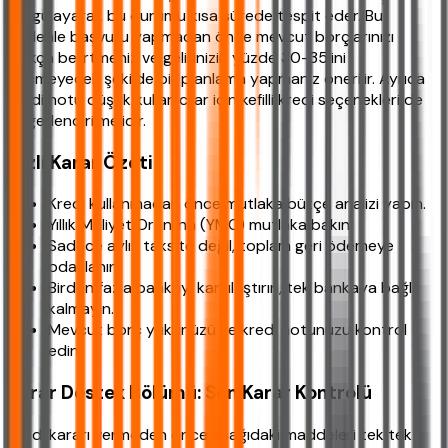
sorgulayarak bu durumu kısa sürede tespit eder. Bu
nedenle başvuru yapmadan önce mevcut borçlarınızı
açıkça belirtmeniz ve gelirinizin yüzde 30-35'ini
geçmeyecek şekilde bir planlama yapmanız önerilir. Ayrıca
kredi notu düşük kullanıcılar için kefilli kredi seçenekleri de
değerlendirilmelidir.
Hızlı Karar Özeti
Kredi kullanmadan önce mutlaka bütçe analizi yapın.
Yıllık Maliyet Oranı'na (YMO) mutlaka bakın.
Sadece aylık taksite değil, toplam geri ödemeye
odaklanın.
Birden fazla bankayı karşılaştırın, tek bankaya bağlı
kalmayın.
Mevcut borç yükünüzü ve kredi notunuzu kontrol
edin.
Karar Destek Bölümü: Son Karar Kontrolü
Kredi kararı vermeden önce aşağıdaki maddeleri tek tek