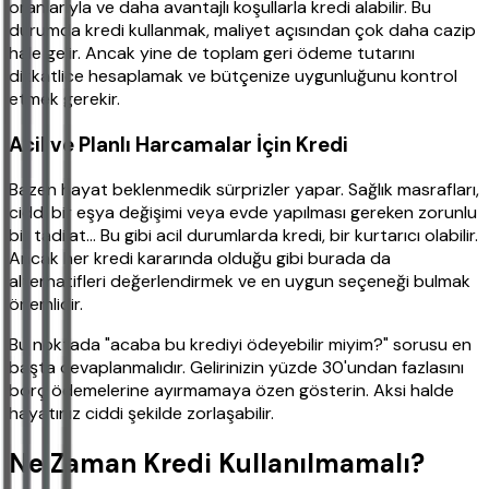
oranlarıyla ve daha avantajlı koşullarla kredi alabilir. Bu
durumda kredi kullanmak, maliyet açısından çok daha cazip
hale gelir. Ancak yine de toplam geri ödeme tutarını
dikkatlice hesaplamak ve bütçenize uygunluğunu kontrol
etmek gerekir.
Acil ve Planlı Harcamalar İçin Kredi
Bazen hayat beklenmedik sürprizler yapar. Sağlık masrafları,
ciddi bir eşya değişimi veya evde yapılması gereken zorunlu
bir tadilat... Bu gibi acil durumlarda kredi, bir kurtarıcı olabilir.
Ancak her kredi kararında olduğu gibi burada da
alternatifleri değerlendirmek ve en uygun seçeneği bulmak
önemlidir.
Bu noktada "acaba bu krediyi ödeyebilir miyim?" sorusu en
başta cevaplanmalıdır. Gelirinizin yüzde 30'undan fazlasını
borç ödemelerine ayırmamaya özen gösterin. Aksi halde
hayatınız ciddi şekilde zorlaşabilir.
Ne Zaman Kredi Kullanılmamalı?