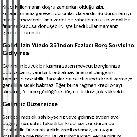
Kredi kullanmanın doğru zamanları olduğu gibi,
kullanmamanız gereken durumlar da vardır. Bu durumları iyi
analiz etmezseniz, kısa vadeli bir rahatlama uzun vadeli bir
finansal kabusa dönüşebilir. İşte kredi kullanmamanız
gereken durumlar:
Gelirinizin Yüzde 35'inden Fazlası Borç Servisine
Gidiyorsa
Gelirinizin büyük bir kısmını zaten mevcut borçlarınıza
ödüyorsanız, yeni bir kredi almak finansal dengenizi
tamamen bozabilir. Bankalar da bu durumda kredi vermeye
genellikle sıcak bakmaz. Eğer buna rağmen kredi onayı
alırsanız, ödeme güçlüğüne düşme riskiniz çok yüksektir.
Geliriniz Düzensizse
Serbest meslek sahibiyseniz veya geliriniz aydan aya
değişiyorsa, sabit taksitli bir kredi sizi zor durumda
bırakabilir. Düzensiz gelirle kredi ödemek, en uygun
koşullarda bile risklidir. Bu durumda kredi yerine birikim