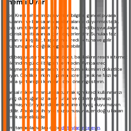
Önemli Uyarı
Hepsi Kredi rehberimizde verilen bilgiler, güncel piyasa
koşullarına ve bankaların açıklamalarına dayanmaktadır.
Ancak unutulmamalıdır ki her banka, kredi başvurularını
kendi risk politikalarına göre değerlendirir. Sunulan faiz
oranları ve koşullar, başvuranın kredi notuna ve gelir
durumuna göre değişiklik gösterebilir.
Kredi başvurusu yapmadan önce, bankaların resmi internet
sitelerinden güncel bilgileri teyit edin. Ayrıca kredi
sözleşmesini imzalamadan önce tüm hükümleri dikkatlice
okuyun. Özellikle erken kapama ücreti, gecikme faizi ve
sigorta şartları gibi konulara özel önem gösterin.
Finansal riskleri minimumda tutmak için, kredi kullanımınızı
ihtiyaç duyduğunuz kadar tutun ve ödeme planınızı
aksatmayın. En iyi kredi, çekilmesine ihtiyaç duyulmayan
kredidir. Ancak bir ihtiyaç söz konusuysa, en doğru kararı
vermek sizin elinizde.
Adımı tamamlamadan önce
detayları inceleyin
.