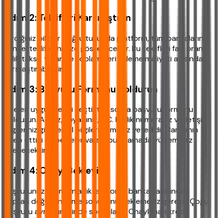
Adım 2: Teklifleri Karşılaştırın
Girdiğiniz bilgiler doğrultusunda platform, tüm bankaların
güncel tekliflerini size gösterecektir. Bu teklifleri faiz oranı,
aylık taksit tutarı ve toplam geri ödeme maliyeti açısından
karşılaştırabilirsiniz.
Adım 3: Başvuru Formunu Doldurun
Size en uygun teklifi seçtikten sonra başvuru formunu
doldurun. Adınız, soyadınız, T.C. kimlik numaranız ve iletişim
bilgileriniz gibi temel bilgileri girmeniz yeterlidir. Bankanın
talep ettiği ek belgeler varsa, bu aşamada yüklemeniz
istenecektir.
Adım 4: Onayı Bekleyin
Başvurunuzu tamamladıktan sonra banka tarafından
yapılan değerlendirme sonucunu beklemeniz gerekir. Çoğu
başvuru aynı gün içinde sonuçlanır. Onaylanan kredi,