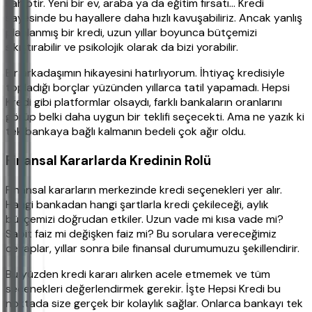
sahiptir. Yeni bir ev, araba ya da eğitim fırsatı... Kredi
sayesinde bu hayallere daha hızlı kavuşabiliriz. Ancak yanlış
planlanmış bir kredi, uzun yıllar boyunca bütçemizi
sıkıştırabilir ve psikolojik olarak da bizi yorabilir.
Bir arkadaşımın hikayesini hatırlıyorum. İhtiyaç kredisiyle
topladığı borçlar yüzünden yıllarca tatil yapamadı. Hepsi
Kredi gibi platformlar olsaydı, farklı bankaların oranlarını
görüp belki daha uygun bir teklifi seçecekti. Ama ne yazık ki
tek bankaya bağlı kalmanın bedeli çok ağır oldu.
Finansal Kararlarda Kredinin Rolü
Finansal kararların merkezinde kredi seçenekleri yer alır.
Hangi bankadan hangi şartlarla kredi çekileceği, aylık
bütçemizi doğrudan etkiler. Uzun vade mi kısa vade mi?
Sabit faiz mi değişken faiz mi? Bu sorulara vereceğimiz
cevaplar, yıllar sonra bile finansal durumumuzu şekillendirir.
Bu yüzden kredi kararı alırken acele etmemek ve tüm
seçenekleri değerlendirmek gerekir. İşte Hepsi Kredi bu
noktada size gerçek bir kolaylık sağlar. Onlarca bankayı tek