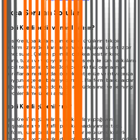
Sıkça Sorulan Sorular
Hepsi Kredi nedir ve nasıl çalışır?
Hepsi Kredi, bankaların güncel kredi ürünlerini tek bir
platform üzerinden karşılaştırmanızı sağlayan ücretsiz bir
hizmet sunar. Çalışma prensibi oldukça basittir: kredi
türünü, tutarı ve vadeyi girersiniz; sistem de tüm bankaların
güncel tekliflerini listeler. Böylece farklı faiz oranlarını ve
masrafları aynı ekranda görerek, bütçenize ve ihtiyacınıza
en uygun seçeneği belirleyebilirsiniz. Platform, bankalardan
aldığı verileri kullanıcı dostu bir arayüzle sunar ve herhangi
bir yönlendirme ücreti almaz.
Hepsi Kredi güvenilir mi?
Hepsi Kredi'nin güvenilirliği, bankalarla yaptığı veri
anlaşmalarına ve şeffaflık politikasına dayanmaktadır.
Platform, kullanıcı bilgilerini gizli tutar ve üçüncü kişilerle
paylaşmaz. Ayrıca veriler düzenli olarak güncellenir, böylece