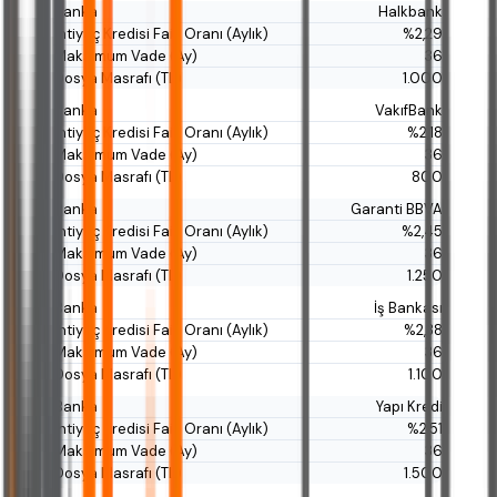
Halkbank
%2,29
36
1.000
VakıfBank
%2,18
36
800
Garanti BBVA
%2,45
36
1.250
İş Bankası
%2,38
36
1.100
Yapı Kredi
%2,51
36
1.500