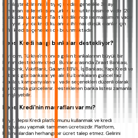
karşılaştırabilirsiniz. İhtiyaç kredisi, genellikle 36 ayı
aşmayan vadelerle sunulurken, konut kredisinde vade 120
aya kadar uzayabilir. Taşıt kredilerinde ise maksimum vade
36 aydır. Ayrıca kredi kullanma ihtimali düşük olanlar için
kefilli kredi seçenekleri de bulunmaktadır.
Hepsi Kredi hangi bankaları destekliyor?
Platform, Türkiye'nin önde gelen bankalarının büyük bir
kısmını desteklemektedir. Bunlar arasında Ziraat Bankası,
Halkbank, VakıfBank, Garanti BBVA, İş Bankası, Yapı Kredi ve
Akbank gibi bankalar yer alır. Bu bankaların güncel faiz
oranları, kampanyaları ve vade seçenekleri düzenli olarak
platformda güncellenir. Desteklenen banka listesi zamanla
genişleyebilir.
Hepsi Kredi'nin masrafları var mı?
Hayır, Hepsi Kredi platformunu kullanmak ve kredi
başvurusu yapmak tamamen ücretsizdir. Platform,
kullanıcılardan herhangi bir ücret talep etmez. Gelirini