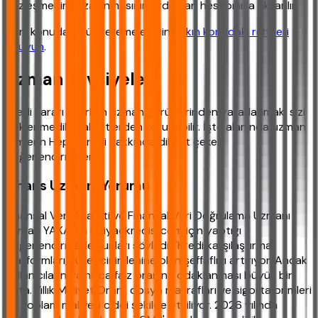
sözleşmenin imzalanmasının ardından hesabınıza aktarılır.
Aynı konudaki güncellemeler için
yakın konudaki rehberi
okuyun
.
Uzman Tavsiyeleri
Kredi kararı verirken uzman görüşlerinden yararlanmak, sizi
beklenmedik maliyetlerden koruyabilir. İşte alanında uzman
isimlerin Hepsi Kredi hakkında dikkat çeken
değerlendirmeleri:
Finans Uzmanı Yorumu
Finansal Veri Analisti ve Finansal Veri Doğrulama Uzmanı
Furkan YAKA'nın ihtiyackredisi.com için yaptığı
değerlendirmede şunları söyledi: "Kredi karşılaştırma
platformları, tüketicinin lehine olan şeffaflığı artırıyor. Ancak
kullanıcıların yalnızca faiz oranına odaklanması büyük bir
hata. Yıllık Maliyet Oranı, dosya masrafları ve sigorta primleri
de toplam maliyeti ciddi şekilde etkiliyor. 2026 yılında