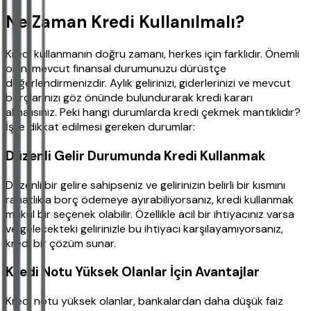
Ne Zaman Kredi Kullanılmalı?
Kredi kullanmanın doğru zamanı, herkes için farklıdır. Önemli
olan, mevcut finansal durumunuzu dürüstçe
değerlendirmenizdir. Aylık gelirinizi, giderlerinizi ve mevcut
borçlarınızı göz önünde bulundurarak kredi kararı
almalısınız. Peki hangi durumlarda kredi çekmek mantıklıdır?
İşte dikkat edilmesi gereken durumlar:
Düzenli Gelir Durumunda Kredi Kullanmak
Düzenli bir gelire sahipseniz ve gelirinizin belirli bir kısmını
rahatlıkla borç ödemeye ayırabiliyorsanız, kredi kullanmak
makul bir seçenek olabilir. Özellikle acil bir ihtiyacınız varsa
ve gelecekteki gelirinizle bu ihtiyacı karşılayamıyorsanız,
kredi bir çözüm sunar.
Kredi Notu Yüksek Olanlar İçin Avantajlar
Kredi notu yüksek olanlar, bankalardan daha düşük faiz