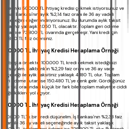
Diyelim ki 50.000 TL ihtiyaç kredisi çekmek istiyorsunuz ve
Ziraat Bankası'nın aylık %2,14 faiz oranı ile 36 ay vadeli
seçeneğini değerlendiriyorsunuz. Bu durumda aylık taksit
tutarınız yaklaşık 2.050 TL olacaktır. Toplam geri ödeme
tutarı ise 73.800 TL civarında gerçekleşir. Yani kredi için
23.800 TL faiz ödersiniz.
100.000 TL İhtiyaç Kredisi Hesaplama Örneği
Bir başka örnekte, 100.000 TL kredi çekmek istediğinizi
varsayalım. Halkbank'ın %2,29 faiz oranı ve 36 ay vade
seçeneği ile aylık taksitiniz yaklaşık 4.180 TL olur. Toplam
geri ödeme tutarı ise 150.480 TL'ye denk gelir. Gördüğünüz
gibi faiz oranındaki küçük bir fark bile toplam maliyette ciddi
değişikliklere yol açıyor.
150.000 TL İhtiyaç Kredisi Hesaplama Örneği
150.000 TL'lik bir kredi düşünelim. İş Bankası'nın %2,38 faiz
oranı ile 36 ay vadeli seçeneğinde aylık taksit yaklaşık
6.300 TL, toplam geri ödeme ise 226.800 TL olur. Bu örnek,