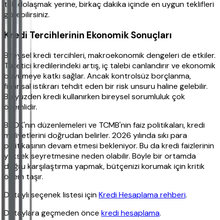
tek dolaşmak yerine, birkaç dakika içinde en uygun teklifleri
görebilirsiniz.
Kredi Tercihlerinin Ekonomik Sonuçları
Bireysel kredi tercihleri, makroekonomik dengeleri de etkiler.
Tüketici kredilerindeki artış, iç talebi canlandırır ve ekonomik
büyümeye katkı sağlar. Ancak kontrolsüz borçlanma,
finansal istikrarı tehdit eden bir risk unsuru haline gelebilir.
Bu yüzden kredi kullanırken bireysel sorumluluk çok
önemlidir.
BDDK'nın düzenlemeleri ve TCMB'nin faiz politikaları, kredi
maliyetlerini doğrudan belirler. 2026 yılında sıkı para
politikasının devam etmesi bekleniyor. Bu da kredi faizlerinin
yüksek seyretmesine neden olabilir. Böyle bir ortamda
doğru karşılaştırma yapmak, bütçenizi korumak için kritik
önem taşır.
Detaylı seçenek listesi için
Kredi Hesaplama rehberi
.
Detaylara geçmeden önce
kredi hesaplama
.