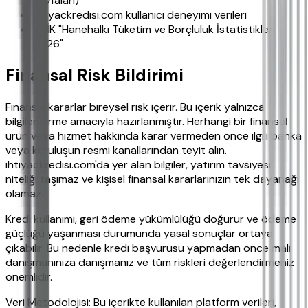
sayfaları)
ihtiyackredisi.com kullanıcı deneyimi verileri
TÜİK "Hanehalkı Tüketim ve Borçluluk İstatistikleri
2026"
Finansal Risk Bildirimi
Finansal kararlar bireysel risk içerir. Bu içerik yalnızca
bilgilendirme amacıyla hazırlanmıştır. Herhangi bir finansal
ürün veya hizmet hakkında karar vermeden önce ilgili banka
veya kuruluşun resmi kanallarından teyit alın.
ihtiyackredisi.com'da yer alan bilgiler, yatırım tavsiyesi
niteliği taşımaz ve kişisel finansal kararlarınızın tek dayanağı
olamaz.
Kredi kullanımı, geri ödeme yükümlülüğü doğurur ve ödeme
güçlüğü yaşanması durumunda yasal sonuçlar ortaya
çıkabilir. Bu nedenle kredi başvurusu yapmadan önce mali
danışmanınıza danışmanız ve tüm riskleri değerlendirmeniz
önemlidir.
Veri Metodolojisi: Bu içerikte kullanılan platform verileri,