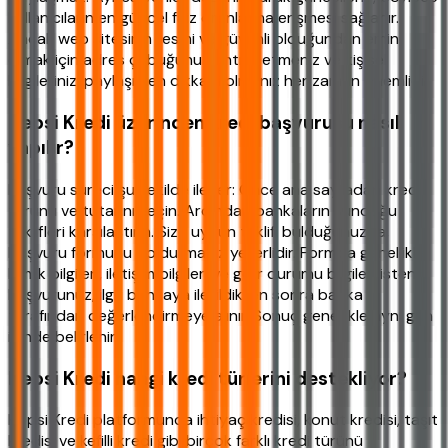
kullanıcıların en güncel faiz oranlarına erişmesi sağlanır.
Ancak web sitesinin resmi ve güvenli olduğundan emin
olmak için adres çubuğunu kontrol etmeniz ve kişisel
bilgilerinizi paylaşırken dikkatli olmanız her zaman önemlidir.
Hepsi Kredi üzerinden kredi başvurusu nasıl
yapılır?
Başvuru süreci şu şekilde ilerler: Önce ana sayfadan kredi
türünü ve tutarını seçin. Ardından bankaların sunduğu
teklifleri karşılaştırın. Size uygun teklifi bulduğunuzda,
başvuru formunu doldurmanız yeterlidir. Formda genellikle
kimlik bilgileri, iletişim bilgileri ve gelir durumu bilgileri istenir.
Başvurunuz, ilgili bankaya iletildikten sonra banka
tarafından değerlendirmeye alınır. Sonuç genellikle aynı gün
içinde belirlenir.
Hepsi Kredi hangi kredi türlerini destekliyor?
Hepsi Kredi platformunda ihtiyaç kredisi, konut kredisi, taşıt
kredisi ve kefilli kredi gibi birçok farklı kredi türünü