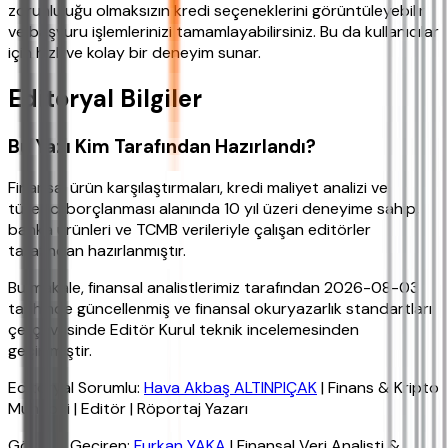
zorunluluğu olmaksızın kredi seçeneklerini görüntüleyebilir
ve başvuru işlemlerinizi tamamlayabilirsiniz. Bu da kullanıcılar
için hızlı ve kolay bir deneyim sunar.
Editoryal Bilgiler
Bu Yazı Kim Tarafından Hazırlandı?
Finansal ürün karşılaştırmaları, kredi maliyet analizi ve
tüketici borçlanması alanında 10 yıl üzeri deneyime sahip,
banka ürünleri ve TCMB verileriyle çalışan editörler
tarafından hazırlanmıştır.
Bu makale, finansal analistlerimiz tarafından 2026-08-03
tarihinde güncellenmiş ve finansal okuryazarlık standartları
çerçevesinde Editör Kurul teknik incelemesinden
geçirilmiştir.
Editoryal Sorumlu:
Hava Akbaş ALTINPIÇAK
| Finans & Kripto
Muhabiri | Editör | Röportaj Yazarı
Gözden Geçiren:
Furkan YAKA
| Finansal Veri Analisti &