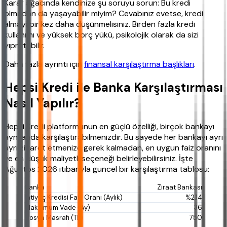
Karar ağacında kendinize şu soruyu sorun: Bu kredi
olmadan da yaşayabilir miyim? Cevabınız evetse, kredi
almayı bir kez daha düşünmelisiniz. Birden fazla kredi
kullanımı ve yüksek borç yükü, psikolojik olarak da sizi
yıpratabilir.
Daha fazla ayrıntı için
finansal karşılaştırma başlıkları
.
Hepsi Kredi ile Banka Karşılaştırması
Nasıl Yapılır?
Hepsi Kredi platformunun en güçlü özelliği, birçok bankayı
aynı anda karşılaştırabilmenizdir. Bu sayede her bankayı ayrı
ayrı ziyaret etmenize gerek kalmadan, en uygun faiz oranını
ve en düşük maliyetli seçeneği belirleyebilirsiniz. İşte
Ağustos 2026 itibarıyla güncel bir karşılaştırma tablosu:
Ziraat Bankası
%2,14
36
750