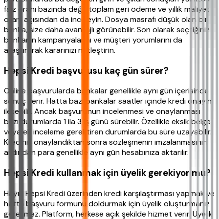
faiz oranı bazında değil, toplam geri ödeme ve yıllık maliyet
oranı açısından da inceleyin. Dosya masrafı düşük olan bir
banka, size daha avantajlı görünebilir. Son olarak seçtiğiniz
bankanın kampanyalarını ve müşteri yorumlarını da
araştırarak kararınızı netleştirin.
Hepsi Kredi başvurusu kaç gün sürer?
Online başvurularda bankalar genellikle aynı gün içerisinde
sonuç verir. Hatta bazı bankalar saatler içinde kredi onayını
iletebilir. Ancak başvurunun incelenmesi ve onaylanması
bazı durumlarda 1 ila 3 iş günü sürebilir. Özellikle eksik belge
veya ek inceleme gerektiren durumlarda bu süre uzayabilir.
Krediniz onaylandıktan sonra sözleşmenin imzalanmasının
ardından para genellikle aynı gün hesabınıza aktarılır.
Hepsi Kredi kullanmak için üyelik gerekiyor mu?
Hayır, Hepsi Kredi üzerinden kredi karşılaştırması yapmak ve
hatta başvuru formunu doldurmak için üyelik oluşturmanız
gerekmez. Platform, herkese açık şekilde hizmet verir. Üyelik