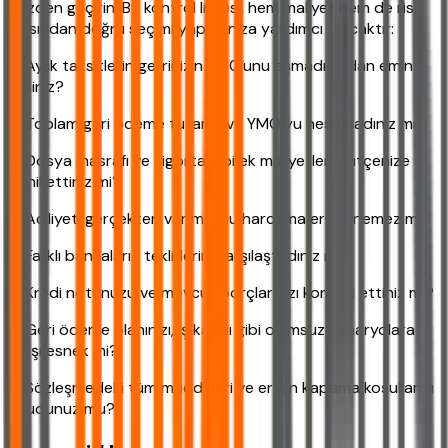
gözden geçirin. Bu kontrol listesi, hem maliyet hem de risk
açısından doğru seçimi yapmanıza yardımcı olacaktır:
✓ Aylık taksitlerin gelirinizin %30'unu aşmadığından emin
misiniz?
✓ Toplam geri ödeme tutarını ve YMO'yu hesapladınız mı?
✓ Dosya masrafı ve sigorta gibi ek maliyetleri bütçenize
dahil ettiniz mi?
✓ Aciliyeti gerçekten var mı? Bu harcama ertelenemez mi?
✓ Farklı bankaların tekliflerini karşılaştırdınız mı?
✓ Kredi notunuzu ve mevcut borçlarınızı kontrol ettiniz mi?
✓ Geri ödeme planınızı, iş kaybı gibi olumsuz senaryolara
karşı esnek mi?
✓ Sözleşmedeki tüm maddeleri ve erken kapama koşullarını
okudunuz mu?