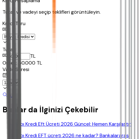
Kredi Hesaplama
Tutar ve vadeyi seçip teklifleri görüntüleyin.
Kredi Turu
Tutar
TL
Ornek:
50.000
TL
Vade Süresi
Bul
Bunlar da İlginizi Çekebilir
Yapı Kredi Eft Ücreti 2026 Güncel: Hemen Karşılaştır!
Yapı Kredi EFT ücreti 2026 ne kadar? Bankalararası