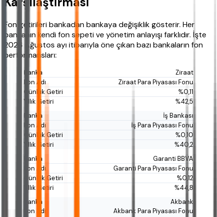
Karşılaştırması
Fon getirileri bankadan bankaya değişiklik gösterir. Her
bankanın kendi fon sepeti ve yönetim anlayışı farklıdır. İşte
2026 Ağustos ayı itibarıyla öne çıkan bazı bankaların fon
performansları:
Ziraat
Ziraat Para Piyasası Fonu
%0,11
%42,5
İş Bankası
İş Para Piyasası Fonu
%0,10
%40,2
Garanti BBVA
Garanti Para Piyasası Fonu
%0,12
%44,8
Akbank
Akbank Para Piyasası Fonu