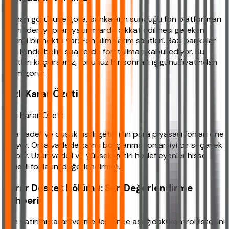
Uzman görüşüne göre, bankaların sunduğu fon platformları
üzerinden yapılan yatırımlarda dikkat edilmesi gereken
önemli bir nokta var: Fon alım satım saatleri. Bazı bankalar
gün içinde belirli saatlerde fon talimatı kabul ediyor. Bu
saatleri kaçırırsanız, fonunuz bir sonraki iş günü fiyatından
işlem görür.
Hızlı Karar Özeti
Hızlı Karar Özeti:
Kısa vadeli ve düşük riskli getiri için para piyasası fonları öne
çıkıyor. Orta vadede kamu borçlanma fonları iyi bir seçenek
olabilir. Uzun vadeli ve yüksek getiri hedefleyenler hisse
senedi fonlarını değerlendirmeli.
Karar Destek Bölümü: Son Değerlendirme
Rehberi
Fon yatırımı kararı vermeden önce aşağıdaki kontrol listesini