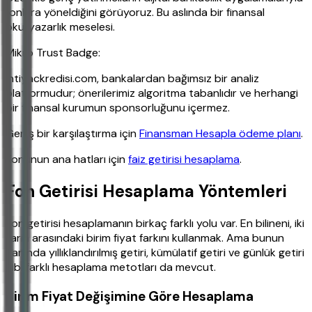
fonlara yöneldiğini görüyoruz. Bu aslında bir finansal
okuryazarlık meselesi.
Mikro Trust Badge:
ihtiyackredisi.com, bankalardan bağımsız bir analiz
platformudur; önerilerimiz algoritma tabanlıdır ve herhangi
bir finansal kurumun sponsorluğunu içermez.
Geniş bir karşılaştırma için
Finansman Hesapla ödeme planı
.
Konunun ana hatları için
faiz getirisi hesaplama
.
Fon Getirisi Hesaplama Yöntemleri
Fon getirisi hesaplamanın birkaç farklı yolu var. En bilineni, iki
tarih arasındaki birim fiyat farkını kullanmak. Ama bunun
yanında yıllıklandırılmış getiri, kümülatif getiri ve günlük getiri
gibi farklı hesaplama metotları da mevcut.
Birim Fiyat Değişimine Göre Hesaplama