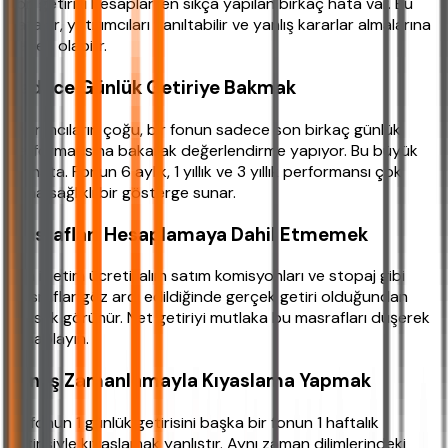
Fon getirisi hesaplarken sıkça yapılan birkaç hata var. Bu
hatalar, yatırımcıları yanıltabilir ve yanlış kararlar almalarına
neden olabilir.
Sadece Günlük Getiriye Bakmak
Yatırımcıların çoğu, bir fonun sadece son birkaç günlük
performansına bakarak değerlendirme yapıyor. Bu büyük
bir hata. Fonun 6 aylık, 1 yıllık ve 3 yıllık performansı çok
daha sağlıklı bir gösterge sunar.
Masrafları Hesaplamaya Dahil Etmemek
Fon işletim ücreti, alım satım komisyonları ve stopaj gibi
masraflar göz ardı edildiğinde gerçek getiri olduğundan
yüksek görünür. Net getiriyi mutlaka bu masrafları düşerek
hesaplayın.
Yanlış Zamanlamayla Kıyaslama Yapmak
Bir fonun 1 günlük getirisini başka bir fonun 1 haftalık
getirisiyle kıyaslamak yanlıştır. Aynı zaman dilimlerindeki