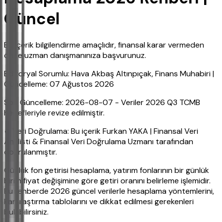
Güncel
Bu içerik bilgilendirme amaçlıdır, finansal karar vermeden
önce uzman danışmanınıza başvurunuz.
Editoryal Sorumlu: Hava Akbaş Altınpıçak, Finans Muhabiri |
Güncelleme: 07 Ağustos 2026
Son Güncelleme: 2026-08-07 - Veriler 2026 Q3 TCMB
hedefleriyle revize edilmiştir.
✔ Veri Doğrulama: Bu içerik Furkan YAKA | Finansal Veri
Analisti & Finansal Veri Doğrulama Uzmanı tarafından
doğrulanmıştır.
Günlük fon getirisi hesaplama, yatırım fonlarının bir günlük
birim fiyat değişimine göre getiri oranını belirleme işlemidir.
Bu rehberde 2026 güncel verilerle hesaplama yöntemlerini,
karşılaştırma tablolarını ve dikkat edilmesi gerekenleri
bulabilirsiniz.