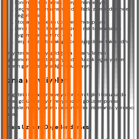
Fonun içeriğini ve risk seviyesini inceleyin
Geçmiş performansını birden fazla zaman diliminde
değerlendirin
Stopaj ve yönetim ücretlerini hesaplayın
Kendi finansal hedeflerinize ve risk toleransınıza
uygunluğunu kontrol edin
Vergi mevzuatındaki güncel değişiklikleri takip edin
Fon yatırımı, bilinçli yapıldığında tasarruflarınızı
değerlendirmenin etkili bir yoludur. Ancak hiçbir yatırım
aracının garantisi olmadığını unutmayın.
Uzman Tavsiyeleri
Fon getirisi hesaplama ve yatırım stratejileri konusunda
uzman görüşlerine yer veriyoruz. Bu görüşler, piyasa
dinamiklerini ve yatırımcı davranışlarını anlamanıza yardımcı
olacak.
Finans Uzmanı Değerlendirmesi