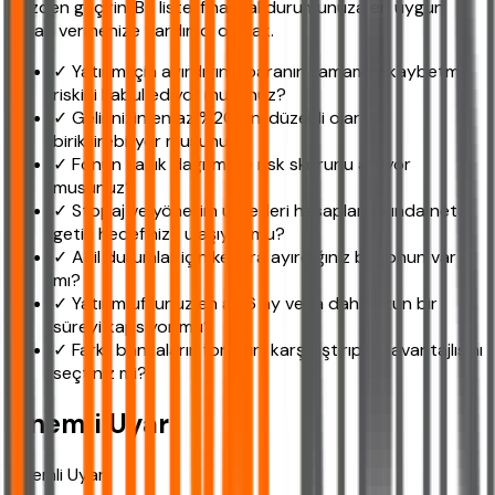
gözden geçirin. Bu liste, finansal durumunuza en uygun
kararı vermenize yardımcı olacak.
✓ Yatırım için ayırdığınız paranın tamamını kaybetme
riskini kabul ediyor musunuz?
✓ Gelirinizin en az %20'sini düzenli olarak
biriktirebiliyor musunuz?
✓ Fonun varlık dağılımı ve risk skorunu anlıyor
musunuz?
✓ Stopaj ve yönetim ücretleri hesaplandığında net
getiri hedefinize ulaşıyor mu?
✓ Acil durumlar için kenara ayırdığınız bir fonun var
mı?
✓ Yatırım ufkunuz en az 6 ay veya daha uzun bir
süreyi kapsıyor mu?
✓ Farklı bankaların fonlarını karşılaştırıp en avantajlısını
seçtiniz mi?
Önemli Uyarı
Önemli Uyarı: