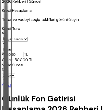
2026 Rehberi | Güncel
Kredi Hesaplama
Tutar ve vadeyi seçip teklifleri görüntüleyin.
Kredi Turu
Tutar
TL
Ornek:
50.000
TL
Vade Süresi
Bul
Günlük Fon Getirisi
Hesaplama 2026 Rehberi |