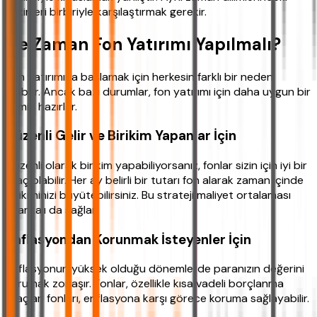
getirileri birbiriyle karşılaştırmak gerekir.
Ne Zaman Fon Yatırımı Yapılmalı?
Fon yatırımına başlamak için herkesin farklı bir nedeni
olabilir. Ancak bazı durumlar, fon yatırımı için daha uygun bir
zemin hazırlar.
Düzenli Gelir ve Birikim Yapanlar İçin
Düzenli olarak birikim yapabiliyorsanız, fonlar sizin için iyi bir
araç olabilir. Her ay belirli bir tutarı fon alarak zaman içinde
birikiminizi büyütebilirsiniz. Bu strateji maliyet ortalaması
avantajı da sağlar.
Enflasyondan Korunmak İsteyenler İçin
Enflasyonun yüksek olduğu dönemlerde paranızın değerini
korumak zorlaşır. Fonlar, özellikle kısa vadeli borçlanma
araçları fonları, enflasyona karşı görece koruma sağlayabilir.