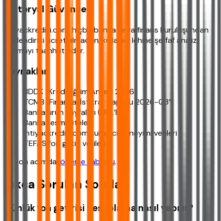
Editoryal Güvence
ihtiyackredisi.com, hiçbir banka veya finans kuruluşundan
yönlendirici ücret almadan, kullanıcı lehine şeffaf analiz
sunmayı taahhüt eder.
Kaynaklar
BDDK “Kredi Eğilim Anketi 2026”
TCMB “Finansal İstikrar Raporu 2026-Q3”
Banka ürün sayfaları (URL’li)
Banka resmi siteleri
ihtiyackredisi.com kullanıcı deneyimi verileri
TEFAS fon getiri verileri
En son adımda,
ödeme tablosu
.
Sıkça Sorulan Sorular
Günlük fon getirisi hesaplama nasıl yapılır?