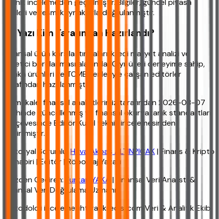
teknik incelemeden geçirilmiştir. Bilgiler, güncel piyasa
verileri ve resmi kaynaklarla doğrulanmıştır.
Bu Yazı Kim Tarafından Hazırlandı?
Finansal ürün karşılaştırmaları, kredi maliyet analizi ve
tüketici borçlanması alanında 10 yıl üzeri deneyime sahip,
banka ürünleri ve TCMB verileriyle çalışan editörler
tarafından hazırlanmıştır.
Bu makale, finansal analistlerimiz tarafından 2026-08-07
tarihinde güncellenmiş ve finansal okuryazarlık standartları
çerçevesinde Editör Kurul teknik incelemesinden
geçirilmiştir.
Editoryal Sorumlu:
Hava Akbaş ALTINPIÇAK
| Finans & Kripto
Muhabiri | Editör | Röportaj Yazarı
Gözden Geçiren:
Furkan YAKA
| Finansal Veri Analisti &
Finansal Veri Doğrulama Uzmanı
Metodoloji inceleme: ihtiyackredisi.com Veri & Analitik Ekibi