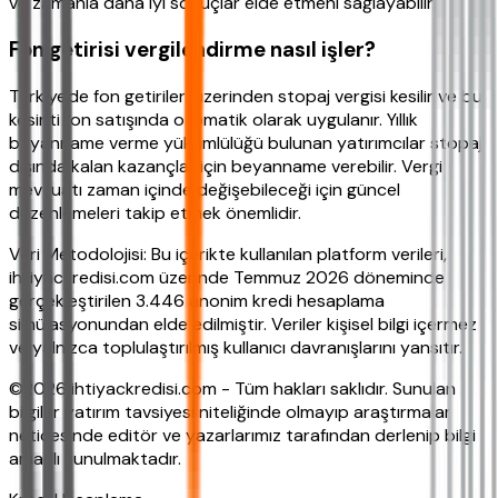
ve zamanla daha iyi sonuçlar elde etmeni sağlayabilir.
Fon getirisi vergilendirme nasıl işler?
Türkiye'de fon getirileri üzerinden stopaj vergisi kesilir ve bu
kesinti fon satışında otomatik olarak uygulanır. Yıllık
beyanname verme yükümlülüğü bulunan yatırımcılar stopaj
dışında kalan kazançlar için beyanname verebilir. Vergi
mevzuatı zaman içinde değişebileceği için güncel
düzenlemeleri takip etmek önemlidir.
Veri Metodolojisi: Bu içerikte kullanılan platform verileri,
ihtiyackredisi.com üzerinde Temmuz 2026 döneminde
gerçekleştirilen 3.446 anonim kredi hesaplama
simülasyonundan elde edilmiştir. Veriler kişisel bilgi içermez
ve yalnızca toplulaştırılmış kullanıcı davranışlarını yansıtır.
©2026 ihtiyackredisi.com - Tüm hakları saklıdır. Sunulan
bilgiler yatırım tavsiyesi niteliğinde olmayıp araştırmalar
neticesinde editör ve yazarlarımız tarafından derlenip bilgi
amaçlı sunulmaktadır.