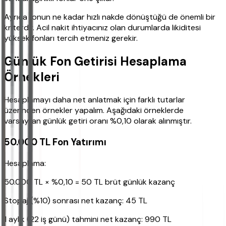
Ayrıca fonun ne kadar hızlı nakde dönüştüğü de önemli bir
kriterdir. Acil nakit ihtiyacınız olan durumlarda likiditesi
yüksek fonları tercih etmeniz gerekir.
Günlük Fon Getirisi Hesaplama
Örnekleri
Hesaplamayı daha net anlatmak için farklı tutarlar
üzerinden örnekler yapalım. Aşağıdaki örneklerde
varsayılan günlük getiri oranı %0,10 olarak alınmıştır.
50.000 TL Fon Yatırımı
Hesaplama:
50.000 TL × %0,10 = 50 TL brüt günlük kazanç
Stopaj (%10) sonrası net kazanç: 45 TL
1 aylık (22 iş günü) tahmini net kazanç: 990 TL