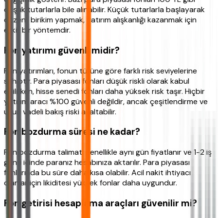
düşük tutarlarla bile alınabilir. Küçük tutarlarla başlayarak
düzenli birikim yapmak, yatırım alışkanlığı kazanmak için
etkili bir yöntemdir.
Fon yatırımı güvenli midir?
Fon yatırımları, fonun türüne göre farklı risk seviyelerine
sahiptir. Para piyasası fonları düşük riskli olarak kabul
edilirken, hisse senedi fonları daha yüksek risk taşır. Hiçbir
yatırım aracı %100 güvenli değildir, ancak çeşitlendirme ve
uzun vadeli bakış riski azaltabilir.
Fon bozdurma süresi ne kadar?
Fon bozdurma talimatı genellikle aynı gün fiyatlanır ve 1-2 iş
günü içinde paranız hesabınıza aktarılır. Para piyasası
fonlarında bu süre daha kısa olabilir. Acil nakit ihtiyacı
olanlar için likiditesi yüksek fonlar daha uygundur.
Fon getirisi hesaplama araçları güvenilir mi?