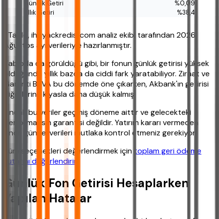
%0,09
%38,4
*Tablo, ihtiyackredisi.com analiz ekibi tarafından 2026
Ağustos ayı verileriyle hazırlanmıştır.
Tabloda da görüldüğü gibi, bir fonun günlük getirisi yüksek
olduğunda yıllık bazda da ciddi fark yaratabiliyor. Ziraat ve
Garanti BBVA bu dönemde öne çıkarken, Akbank'ın getirisi
diğerlerine kıyasla daha düşük kalmış.
Ancak bu veriler geçmiş döneme aittir ve gelecekteki
performansın garantisi değildir. Yatırım kararı vermeden
önce güncel verileri mutlaka kontrol etmeniz gerekiyor.
Tüm seçenekleri değerlendirmek için
toplam geri ödeme
tutarını değerlendirin
.
Günlük Fon Getirisi Hesaplarken
Yapılan Hatalar