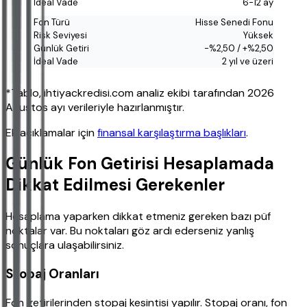
6-12 ay
Hisse Senedi Fonu
Yüksek
-%2,50 / +%2,50
2 yıl ve üzeri
*Tablo, ihtiyackredisi.com analiz ekibi tarafından 2026
Ağustos ayı verileriyle hazırlanmıştır.
Ek açıklamalar için
finansal karşılaştırma başlıkları
.
Günlük Fon Getirisi Hesaplamada
Dikkat Edilmesi Gerekenler
Hesaplama yaparken dikkat etmeniz gereken bazı püf
noktalar var. Bu noktaları göz ardı ederseniz yanlış
sonuçlara ulaşabilirsiniz.
Stopaj Oranları
Fon getirilerinden stopaj kesintisi yapılır. Stopaj oranı, fon