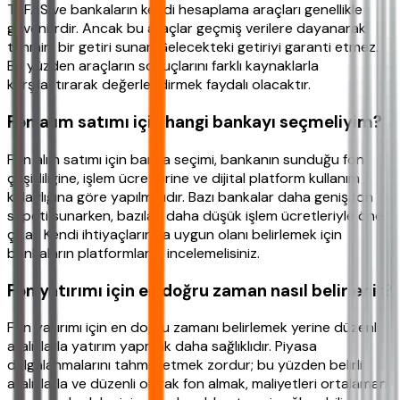
TEFAS ve bankaların kendi hesaplama araçları genellikle
güvenilirdir. Ancak bu araçlar geçmiş verilere dayanarak
tahmini bir getiri sunar. Gelecekteki getiriyi garanti etmez.
Bu yüzden araçların sonuçlarını farklı kaynaklarla
karşılaştırarak değerlendirmek faydalı olacaktır.
Fon alım satımı için hangi bankayı seçmeliyim?
Fon alım satımı için banka seçimi, bankanın sunduğu fon
çeşitliliğine, işlem ücretlerine ve dijital platform kullanım
kolaylığına göre yapılmalıdır. Bazı bankalar daha geniş fon
sepeti sunarken, bazıları daha düşük işlem ücretleriyle öne
çıkar. Kendi ihtiyaçlarınıza uygun olanı belirlemek için
bankaların platformlarını incelemelisiniz.
Fon yatırımı için en doğru zaman nasıl belirlenir?
Fon yatırımı için en doğru zamanı belirlemek yerine düzenli
aralıklarla yatırım yapmak daha sağlıklıdır. Piyasa
dalgalanmalarını tahmin etmek zordur; bu yüzden belirli
aralıklarla ve düzenli olarak fon almak, maliyetleri ortalaman