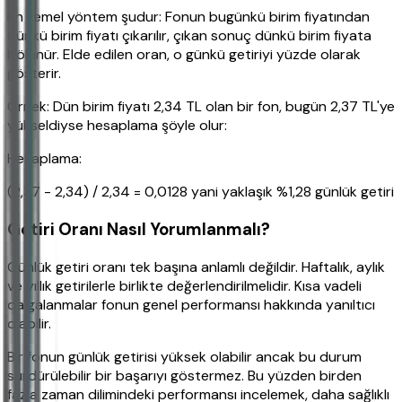
En temel yöntem şudur: Fonun bugünkü birim fiyatından
dünkü birim fiyatı çıkarılır, çıkan sonuç dünkü birim fiyata
bölünür. Elde edilen oran, o günkü getiriyi yüzde olarak
gösterir.
Örnek: Dün birim fiyatı 2,34 TL olan bir fon, bugün 2,37 TL'ye
yükseldiyse hesaplama şöyle olur:
Hesaplama:
(2,37 - 2,34) / 2,34 = 0,0128 yani yaklaşık %1,28 günlük getiri
Getiri Oranı Nasıl Yorumlanmalı?
Günlük getiri oranı tek başına anlamlı değildir. Haftalık, aylık
ve yıllık getirilerle birlikte değerlendirilmelidir. Kısa vadeli
dalgalanmalar fonun genel performansı hakkında yanıltıcı
olabilir.
Bir fonun günlük getirisi yüksek olabilir ancak bu durum
sürdürülebilir bir başarıyı göstermez. Bu yüzden birden
fazla zaman dilimindeki performansı incelemek, daha sağlıklı