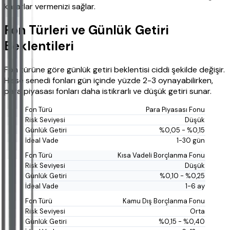
kararlar vermenizi sağlar.
Fon Türleri ve Günlük Getiri
Beklentileri
Fon türüne göre günlük getiri beklentisi ciddi şekilde değişir.
Hisse senedi fonları gün içinde yüzde 2-3 oynayabilirken,
para piyasası fonları daha istikrarlı ve düşük getiri sunar.
Para Piyasası Fonu
Düşük
%0,05 - %0,15
1-30 gün
Kısa Vadeli Borçlanma Fonu
Düşük
%0,10 - %0,25
1-6 ay
Kamu Dış Borçlanma Fonu
Orta
%0,15 - %0,40