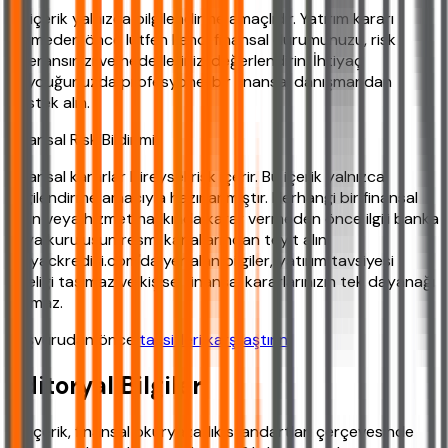
Bu içerik yalnızca bilgilendirme amaçlıdır. Yatırım kararı
vermeden önce lütfen kendi finansal durumunuzu, risk
toleransınızı ve hedeflerinizi değerlendirin. İhtiyaç
duyduğunuzda profesyonel bir finansal danışmandan
destek alın.
Finansal Risk Bildirimi:
Finansal kararlar bireysel risk içerir. Bu içerik yalnızca
bilgilendirme amacıyla hazırlanmıştır. Herhangi bir finansal
ürün veya hizmet hakkında karar vermeden önce ilgili banka
veya kuruluşun resmi kanallarından teyit alın.
ihtiyackredisi.com'da yer alan bilgiler, yatırım tavsiyesi
niteliği taşımaz ve kişisel finansal kararlarınızın tek dayanağı
olamaz.
Başvurudan önce
taksitleri karşılaştırın
.
Editoryal Bilgiler
Bu içerik, finansal okuryazarlık standartları çerçevesinde