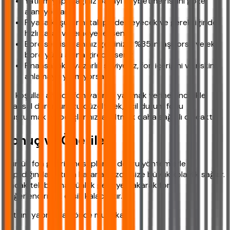
Yatırım yapacağınız parayı kaybetme riskini göze
alamıyorsanız
Piyasa koşullarını takip edemeyecek ve gerektiğinde
hızlı karar veremeyecekseniz
Borç servis oranınız gelirinizin %35'ini aşıyorsa ve ek
borç yükü altına girecekseniz
Finansal okuryazarlık seviyeniz, fon içeriğini ve riskini
anlamaya yetmiyorsa
Bu koşullar altında fon yatırımı yapmak yerine öncelikle
finansal durumunuzu düzeltmek, acil durum fonu
oluşturmak ve borçlarınızı azaltmak daha sağlıklı olacaktır.
Sonuç ve Öneriler
Günlük fon getirisi hesaplama, doğru yöntemlerle
yapıldığında yatırım kararlarınızda size büyük kolaylık sağlar.
Ancak tek başına günlük getiriye bakarak fon
değerlendirmek eksik kalacaktır.
Yatırım yapmadan önce mutlaka: