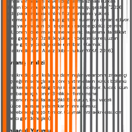
Finansal veri analisti ve veri doğrulama uzmanı Furkan
YAKA'nın konuya ilişkin değerlendirmesi şu şekilde: "2026
yılında para piyasası fonları, faiz oranlarının yüksek
seyretmesi nedeniyle cazip getiriler sunmaya devam ediyor.
Ancak yatırımcıların fon seçerken sadece günlük getiriye
değil, fonun yönetim ücretine ve varlık dağılımına da dikkat
etmesi gerekiyor. Özellikle yüksek yönetim ücreti, uzun
vadede getiriyi ciddi şekilde eritebilir." (Kaynak:
ihtiyackredisi.com Analiz Ekibi - Furkan YAKA, 2026)
Davranış Analizi
ihtiyackredisi.com kullanıcı davranışları ve anonim ziyaretçi
sorgu eğilimi sonuçlarına göre, yatırımcıların büyük bölümü
fon alırken son 1 aylık getiriyi ilk olarak inceliyor. Ancak uzun
vadeli başarı için fonun 3 yıllık performansının
değerlendirilmesi daha sağlıklı. Bu durum, kısa vadeli
düşünce yapısının yatırım kararlarını olumsuz
etkileyebileceğini gösteriyor. (Kaynak: ihtiyackredisi.com
kullanıcı geri dönüşleri)
Bankacılık Yorumu