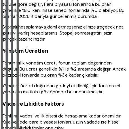
türüne göre değişir. Para piyasası fonlarında bu oran
genellikle %10 iken, hisse senedi fonlarında %0 olabiliyor. Bu
oranlar 2026 itibarıyla güncellenmiş durumda.
Stopajı hesaplamaya dahil etmezseniz elinize geçecek net
getiriyi yanlış hesaplarsınız. Stopaj sonrası getiri, sizin
gerçek kazancınızdır.
Yönetim Ücretleri
Fonun yıllık yönetim ücreti, fonun toplam değerinden
düşülür. Bu ücret genellikle %1 ile %2 arasında değişir. Ancak
bazı özel fonlarda bu oran %3'e kadar çıkabilir.
Yönetim ücreti doğrudan getiriyi etkilediği için fon tercihi
yaparken mutlaka göz önünde bulundurulmalıdır.
Vade ve Likidite Faktörü
Fonların vadesi ve likiditesi de hesaplama kadar önemlidir.
Kısa vadede para piyasası fonları, uzun vadede ise hisse
senedi ağırlıklı fonlar öne çıkar.