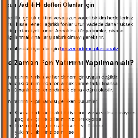
Uzun Vadeli Hedefleri Olanlar İçin
Emeklilik, çocuk eğitimi veya uzun vadeli birikim hedefleriniz
varsa hisse senedi ağırlıklı fonlar uzun vadede daha yüksek
getiri potansiyeli sunar. Ancak bu tür yatırımlar, piyasa
dalgalanmalarına karşı sabırlı olmayı gerektirir.
Aynı alandaki içerikler için
benzer ödeme planı analizi
.
Ne Zaman Fon Yatırımı Yapılmamalı?
Fon yatırımı herkes ve her dönem için uygun değildir.
Aşağıdaki durumlarda fon almak yerine farklı finansal
enstrümanları değerlendirmek daha doğru olabilir.
Fon yatırımı yapılmaması gereken durumlar:
Kısa vadede acil nakit ihtiyacınız varsa ve bu parayı en
geç 1 ay içinde kullanmanız gerekiyorsa
Düzensiz bir gelire sahipseniz ve ödeme
yükümlülükleriniz belirsizse