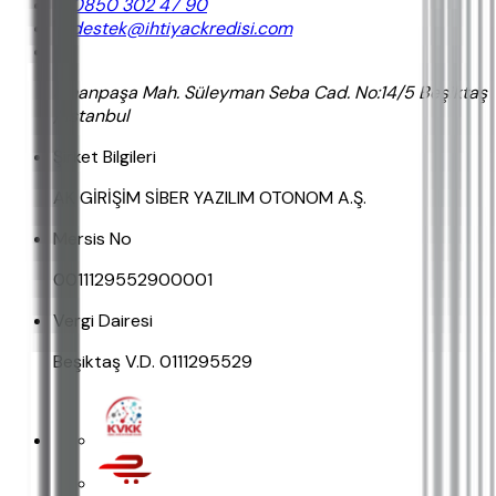
0850 302 47 90
destek@ihtiyackredisi.com
Sinanpaşa Mah. Süleyman Seba Cad. No:14/5 Beşiktaş
/ İstanbul
Şirket Bilgileri
AK GİRİŞİM SİBER YAZILIM OTONOM A.Ş.
Mersis No
0011129552900001
Vergi Dairesi
Beşiktaş V.D. 0111295529