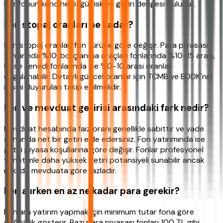
Her fonun kendine özgü risk ve getiri dengesi bulunur.
Fon stopaj oranları ne kadar?
Fon stopaj oranları fon türüne göre değişir. Para piyasası
fonlarında %10, borçlanma araçları fonlarında %10-15 arası,
hisse senedi fonlarında ise %0-10 arası oranlar
uygulanabilir. Detaylı güncel oranlar için TCMB ve BDDK'nın
resmi duyuruları takip edilmelidir.
Fon ve mevduat getirisi arasındaki fark nedir?
Mevduat hesabında faiz oranı genellikle sabittir ve vade
sonunda net bir getiri elde edersiniz. Fon yatırımında ise
getiri piyasa koşullarına göre değişir. Fonlar profesyonel
yönetimle daha yüksek getiri potansiyeli sunabilir ancak
riski de mevduata göre fazladır.
Fon alırken en az ne kadar para gerekir?
Fonlara yatırım yapmak için minimum tutar fona göre
değişiklik gösterir. Bazı para piyasası fonları 100 TL gibi