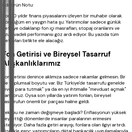
Editörün Notu:
Son 10 yıldır finans piyasalarını izleyen bir muhabir olarak
gördüğüm en yaygın hata şu: Yatırımcılar sadece günlük
getiriye odaklanıp fon içi masrafları, stopaj oranlarını ve
uzun vadeli performansı göz ardı ediyor. Bu yazıda tüm
detayları birlikte ele alacağız.
Fon Getirisi ve Bireysel Tasarruf
Alışkanlıklarımız
Fon getirisi denince aklımıza sadece rakamlar gelmesin. Bir
de toplumsal boyutu var. Biz Türkiye'de tasarrufu genelde
"evde para tutmak" ya da en iyi ihtimalle "mevduat açmak"
sanıyoruz. Oysa son yıllarda yatırım fonları, bireysel
tasarrufun önemli bir parçası haline geldi.
Peki bu ne zaman değişmeye başladı? Enflasyonun yüksek
seyrettiği dönemlerde insanlar paralarının erimesini
istemiyor. Daha fazla getiri arayışı, fonlara olan ilgiyi artırdı.
Özellikle genç yatırımcıların dijital bankacılık uygulamalarıyla