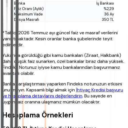
İş Bankası
%2,29
36 Ay
350 TL
*Tablo, 2026 Temmuz ayı güncel faiz ve masraf verilerini
yansıtmaktadır. Kesin oranlar banka şubelerinde teyit
edilmelidir.
Yukarıda görüldüğü gibi kamu bankaları (Ziraat, Halkbank)
daha düşük faiz sunarken, özel bankalar biraz daha yüksek.
Findeks Notunuz iyiyse kamu bankalarından başvurmanız
avantajlı olabilir.
Banka karşılaştırması yaparken Findeks notunuzun etkisini
unutmayın. Kapsamlı bilgi almak için
İhtiyaç Kredisi başvuru
ve hesaplama detaylarını değerlendirin
. Bu sayede en
uygun faiz oranına ulaşmanız mümkün olacaktır.
Hesaplama Örnekleri