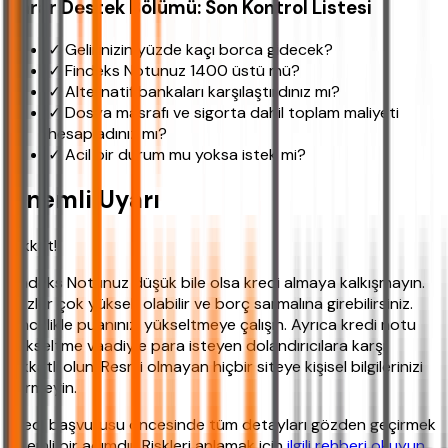
Karar Destek Bölümü: Son Kontrol Listesi
✓ Gelirinizin yüzde kaçı borca gidecek?
✓ Findeks Notunuz 1400 üstü mü?
✓ Alternatif bankaları karşılaştırdınız mı?
✓ Dosya masrafı ve sigorta dahil toplam maliyeti
hesapladınız mı?
✓ Acil bir durum mu yoksa istek mi?
Önemli Uyarı
Dikkat!
Findeks Notunuz düşük bile olsa kredi almaya kalkışmayın.
Faizler çok yüksek olabilir ve borç sarmalına girebilirsiniz.
Öncelikle puanınızı yükseltmeye çalışın. Ayrıca kredi notu
yükseltme vaadiyle para isteyen dolandırıcılara karşı
dikkatli olun. Resmi olmayan hiçbir siteye kişisel bilgilerinizi
vermeyin.
Kredi başvurusu öncesinde tüm detayları gözden geçirmek
önemli bir adımdır. Riskleri anlamak için
ilgili rehberi okuyun
.