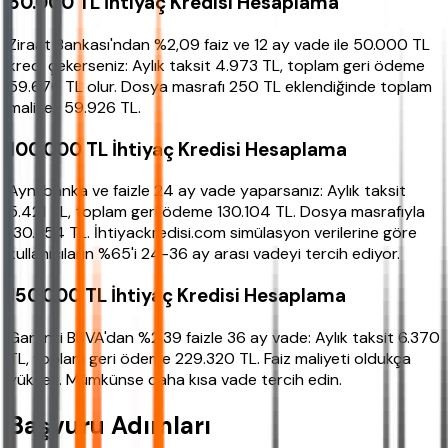
50.000 TL İhtiyaç Kredisi Hesaplama
Ziraat Bankası'ndan %2,09 faiz ve 12 ay vade ile 50.000 TL
kredi çekerseniz: Aylık taksit 4.973 TL, toplam geri ödeme
59.676 TL olur. Dosya masrafı 250 TL eklendiğinde toplam
maliyet 59.926 TL.
100.000 TL İhtiyaç Kredisi Hesaplama
Aynı banka ve faizle 24 ay vade yaparsanız: Aylık taksit
5.421 TL, toplam geri ödeme 130.104 TL. Dosya masrafıyla
130.354 TL. İhtiyackredisi.com simülasyon verilerine göre
kullanıcıların %65'i 24-36 ay arası vadeyi tercih ediyor.
150.000 TL İhtiyaç Kredisi Hesaplama
Garanti BBVA'dan %2,39 faizle 36 ay vade: Aylık taksit 6.370
TL, toplam geri ödeme 229.320 TL. Faiz maliyeti oldukça
yüksek. Mümkünse daha kısa vade tercih edin.
Başvuru Adımları