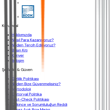
Kurumsal
Hakkımızda
Nasıl Para Kazanıyoruz?
Neden Tercih Ediliyoruz?
Basın Kiti
Kariyer
İletişim
Şeffaflık & Güven
Gizlilik Politikası
Neden Bize Güvenmelisiniz?
Metodoloji
Editoryal Politika
Fast-Check Politikası
Çekince ve Sorumluluğun Reddi
Çerez Açık Rıza Metni