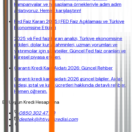
kampanyalar ve hesaplama örnekleriyle adım adım
anlatıyoruz. Hemen karşılaştırın!
Fed Faiz Kararı 2025 | FED Faiz Açıklaması ve Türkiye
Ekonomisine Etkileri
2025 yılı Fed faiz kararı analizi, Türkiye ekonomisine
etkileri, dolar kuru tahminleri, uzman yorumları ve
yatırımcılar için stratejiler. Güncel Fed faiz oranları ve
küresel piyasa etkileri.
Garanti Kredi Kart Aidatı 2026: Güncel Rehber
Garanti kredi kartı aidatı 2026 güncel bilgiler. Aidat
iadesi, iptal ve kart ücretleri hakkında detaylı rehber.
Hemen öğrenin.
En Uygun Kredi Hesaplama
0850 302 47 90
destek@ihtiyackredisi.com