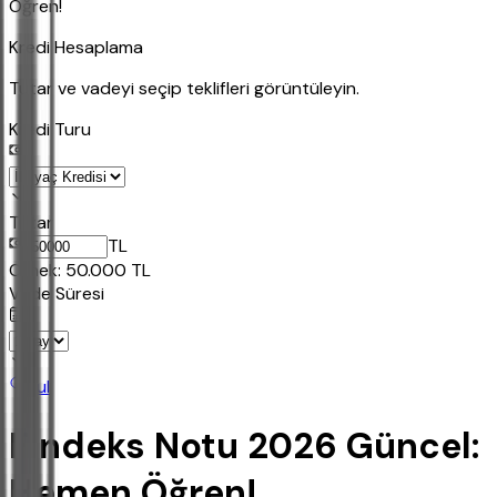
Öğren!
Kredi Hesaplama
Tutar ve vadeyi seçip teklifleri görüntüleyin.
Kredi Turu
Tutar
TL
Ornek:
50.000
TL
Vade Süresi
Bul
Findeks Notu 2026 Güncel:
Hemen Öğren!