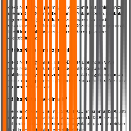
Findeks Notu, kredi geçmişinizi ve ödeme alışkanlıklarınızı
gösteren 0-1900 arası bir puandır. Yüksek puan, bankalar
için güvenilir müşteri olduğunuzu gösterir ve kredi
başvurularında en önemli kriterdir. Düzenli ödeme yaparak
ve kredi kartı kullanımınızı kontrol ederek puanınızı
yükseltebilirsiniz.
Findeks Notu nasıl öğrenilir?
Findeks Notu öğrenmek için e-Devlet üzerinden veya
Findeks resmi web sitesinden ücretsiz sorgulama
yapabilirsiniz. Ayrıca bazı bankalar mobil uygulamalarında
ücretsiz olarak puanınızı gösteriyor. Her ay bir kez ücretsiz
sorgulama hakkınız var.
Findeks Notu kaç olmalı?
Genellikle 1400 ve üzeri iyi, 1200-1400 arası orta, 1200 altı
düşük kabul edilir. Bankalar kredi onayında 1300 üzerini
tercih eder. Konut kredisinde daha yüksek puan istenirken
ihtiyaç kredisinde biraz esneklik olabilir.