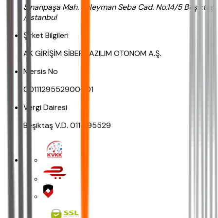
Sinanpaşa Mah. Süleyman Seba Cad. No:14/5 Beşiktaş
/ İstanbul
Şirket Bilgileri
AK GİRİŞİM SİBER YAZILIM OTONOM A.Ş.
Mersis No
0011129552900001
Vergi Dairesi
Beşiktaş V.D. 0111295529