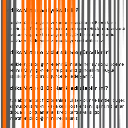
Findeks Notu nasıl yükseltilir?
Öncelikle tüm borçlarınızı zamanında ödeyin. Kredi kartı
limitinizin %30'undan fazlasını kullanmayın. Birden fazla kredi
başvurusu yapmaktan kaçının. Küçük bir ihtiyaç kredisi
çekip düzenli ödeyerek zamanla yükseltebilirsiniz.
Findeks Notu ne kadar sürede güncellenir?
Genellikle ayda bir güncellenir. Bankalar her ay sonu ödeme
bilgilerini KKB'ye gönderir ve puanınız güncellenir. Büyük
değişiklikler bir sonraki güncellemede yansır.
Findeks Notu düşük olan kredi alabilir mi?
Evet, alabilir ancak faiz oranları yüksek olur ve limitler düşer.
Maaş müşterisiyseniz veya kefil gösterirseniz şansınız artar.
Kredi puanı sorgulamayan kredi kartı avansı gibi
alternatifleri de değerlendirebilirsiniz.