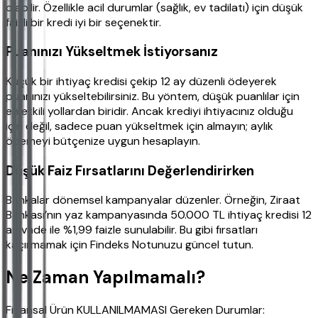
olabilir. Özellikle acil durumlar (sağlık, ev tadilatı) için düşük
faizli bir kredi iyi bir seçenektir.
Puanınızı Yükseltmek İstiyorsanız
Küçük bir ihtiyaç kredisi çekip 12 ay düzenli ödeyerek
puanınızı yükseltebilirsiniz. Bu yöntem, düşük puanlılar için
en etkili yollardan biridir. Ancak krediyi ihtiyacınız olduğu
için değil, sadece puan yükseltmek için almayın; aylık
ödemeyi bütçenize uygun hesaplayın.
Düşük Faiz Fırsatlarını Değerlendirirken
Bankalar dönemsel kampanyalar düzenler. Örneğin, Ziraat
Bankası’nın yaz kampanyasında 50.000 TL ihtiyaç kredisi 12
ay vade ile %1,99 faizle sunulabilir. Bu gibi fırsatları
kaçırmamak için Findeks Notunuzu güncel tutun.
Ne Zaman Yapılmamalı?
Finansal Ürün KULLANILMAMASI Gereken Durumlar: