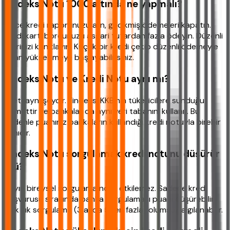
Findeks Notu 1000 altında ne yapmalı?
Önce kredi raporunuzu alın, gecikmiş ödemeleri kapatın.
Kredi kartı borcunuzu asgari tutardan fazla ödeyin. Düzenli
gelirinizi kanıtlayın. Küçük bir kredi çekip düzenli ödemeyle
puan yükseltmeye başlayabilirsiniz.
Findeks Notu ve Kredi Notu aynı mı?
Evet, aynı şeydir. Findeks, KKB'nin tüketicilere sunduğu
hizmettir ve bankalar da aynı veri tabanını kullanır. Bu
nedenle puanınız bankaların kullandığı kredi notuyla birebir
aynıdır.
Findeks Notu sorgulamak kredi notunu düşürür
mü?
Hayır, bireysel sorgulama notu etkilemez. Sadece kredi
başvurusu sırasında banka sorgulaması puanı düşürebilir.
Çok sık sorgulama (3 ayda 5’ten fazla) olumsuz algılanabilir.