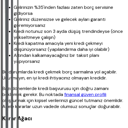
Gelirinizin %35'inden fazlası zaten borç servisine
gidiyorsa
Geliriniz düzensizse ve gelecek ayları garanti
göremiyorsanız
Kredi notunuz son 3 ayda düşüş trendindeyse (önce
yükseltmeye çalışın)
Kredi kapatma amacıyla yeni kredi çekmeyi
düşünüyorsanız (yapılandırma daha iyi olabilir)
Altından kalkamayacağınız bir taksit planı
yapıyorsanız
Bu durumlarda kredi çekmek borç sarmalına yol açabilir.
Unutmayın, en iyi kredi ihtiyacınız olmayan kredidir.
Bazı dönemlerde kredi başvurusu için doğru zamanı
beklemek gerekir. Bu noktada
finansal güven profili
oluşturmak için kişisel verilerinizi güncel tutmanız önemlidir.
Acele kararlar uzun vadede olumsuz sonuçlar doğurabilir.
Karar Ağacı