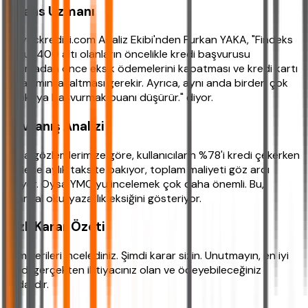
Finans Uzmanı
ihtiyackredisi.com Analiz Ekibi'nden Furkan YAKA, "Findeks
Notu 1400 altı olanların öncelikle kredi başvurusu
yapmadan önce eksik ödemelerini kapatması ve kredi kartı
kullanımını azaltması gerekir. Ayrıca, aynı anda birden çok
bankaya başvurmak puanı düşürür." diyor.
Davranış Analizi
Saha gözlemlerimize göre, kullanıcıların %78'i kredi çekerken
sadece aylık taksite bakıyor, toplam maliyeti göz ardı
ediyor. Oysa YMO’yu incelemek çok daha önemli. Bu,
finansal okuryazarlık eksiğini gösteriyor.
Hızlı Karar Özeti
Tüm verileri incelediniz. Şimdi karar sizin. Unutmayın, en iyi
kredi gerçekten ihtiyacınız olan ve ödeyebileceğiniz
kadardır.