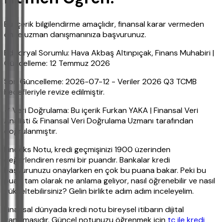
Bu içerik bilgilendirme amaçlıdır, finansal karar vermeden
önce uzman danışmanınıza başvurunuz.
Editoryal Sorumlu: Hava Akbaş Altınpıçak, Finans Muhabiri |
Güncelleme: 12 Temmuz 2026
Son Güncelleme: 2026-07-12 - Veriler 2026 Q3 TCMB
hedefleriyle revize edilmiştir.
✔ Veri Doğrulama: Bu içerik Furkan YAKA | Finansal Veri
Analisti & Finansal Veri Doğrulama Uzmanı tarafından
doğrulanmıştır.
Findeks Notu, kredi geçmişinizi 1900 üzerinden
değerlendiren resmi bir puandır. Bankalar kredi
başvurunuzu onaylarken en çok bu puana bakar. Peki bu
puan tam olarak ne anlama geliyor, nasıl öğrenebilir ve nasıl
yükseltebilirsiniz? Gelin birlikte adım adım inceleyelim.
Finansal dünyada kredi notu bireysel itibarın dijital
yansımasıdır. Güncel notunuzu öğrenmek için
tc ile kredi