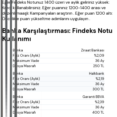
Eğer Findeks Notunuz 1400 üzeri ve aylık geliriniz yüksek:
Kredi kullanabilirsiniz. Eğer puanınız 1200-1400 arası ve
düzenli maaşlı: Kampanyaları araştırın . Eğer puan 1200 altı:
Öncelikle puan yükseltme adımlarını uygulayın .
Banka Karşılaştırması: Findeks Notu
Kullanımı
Ziraat Bankası
%2,09
36 Ay
250 TL
Halkbank
%2,19
36 Ay
300 TL
Garanti BBVA
%2,39
36 Ay
400 TL