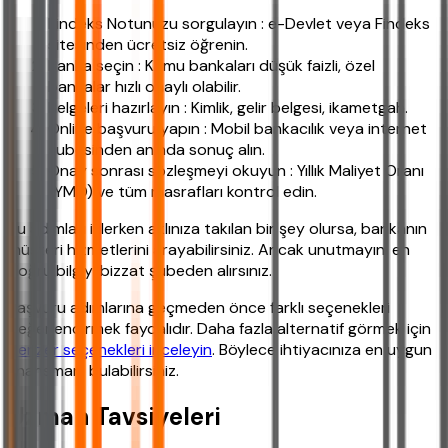
Findeks Notunuzu sorgulayın : e-Devlet veya Findeks
sitesinden ücretsiz öğrenin.
Banka seçin : Kamu bankaları düşük faizli, özel
bankalar hızlı onaylı olabilir.
Belgeleri hazırlayın : Kimlik, gelir belgesi, ikametgah.
Online başvuru yapın : Mobil bankacılık veya internet
şubesinden anında sonuç alın.
Onay sonrası sözleşmeyi okuyun : Yıllık Maliyet Oranı
(YMO) ve tüm masrafları kontrol edin.
Bu adımları izlerken aklınıza takılan bir şey olursa, bankanın
müşteri hizmetlerini arayabilirsiniz. Ancak unutmayın, en
doğru bilgiyi bizzat şubeden alırsınız.
Başvuru adımlarına geçmeden önce farklı seçenekleri
değerlendirmek faydalıdır. Daha fazla alternatif görmek için
benzer seçenekleri inceleyin
. Böylece ihtiyacınıza en uygun
finansmanı bulabilirsiniz.
Uzman Tavsiyeleri