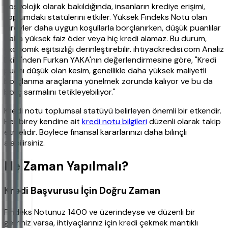
Sosyolojik olarak bakıldığında, insanların krediye erişimi,
toplumdaki statülerini etkiler. Yüksek Findeks Notu olan
bireyler daha uygun koşullarla borçlanırken, düşük puanlılar
daha yüksek faiz öder veya hiç kredi alamaz. Bu durum,
ekonomik eşitsizliği derinleştirebilir. ihtiyackredisi.com Analiz
Ekibi'nden Furkan YAKA'nın değerlendirmesine göre, "Kredi
puanı düşük olan kesim, genellikle daha yüksek maliyetli
borçlanma araçlarına yönelmek zorunda kalıyor ve bu da
borç sarmalını tetikleyebiliyor."
Kredi notu toplumsal statüyü belirleyen önemli bir etkendir.
Her birey kendine ait
kredi notu bilgileri
düzenli olarak takip
etmelidir. Böylece finansal kararlarınızı daha bilinçli
alabilirsiniz.
Ne Zaman Yapılmalı?
Kredi Başvurusu İçin Doğru Zaman
Findeks Notunuz 1400 ve üzerindeyse ve düzenli bir
geliriniz varsa, ihtiyaçlarınız için kredi çekmek mantıklı