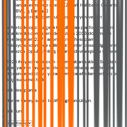
Banka resmi web siteleri (Ziraat, Halkbank, Garanti
BBVA, İş Bankası)
ihtiyackredisi.com kullanıcı deneyimi verileri
Veri Metodolojisi: Bu içerikte kullanılan platform verileri,
ihtiyackredisi.com üzerinde Haziran 2026 döneminde
gerçekleştirilen 2.872 anonim kredi hesaplama
simülasyonundan elde edilmiştir. Veriler kişisel bilgi içermez
ve yalnızca toplulaştırılmış kullanıcı davranışlarını yansıtır.
©2026 ihtiyackredisi.com - Tüm hakları saklıdır. Sunulan
bilgiler yatırım tavsiyesi niteliğinde olmayıp araştırmalar
neticesinde editör ve yazarlarımız tarafından derlenip bilgi
amaçlı sunulmaktadır.
Kredi Hesaplama
Tutar ve vadeyi seçip teklifleri görüntüleyin.
Kredi Turu