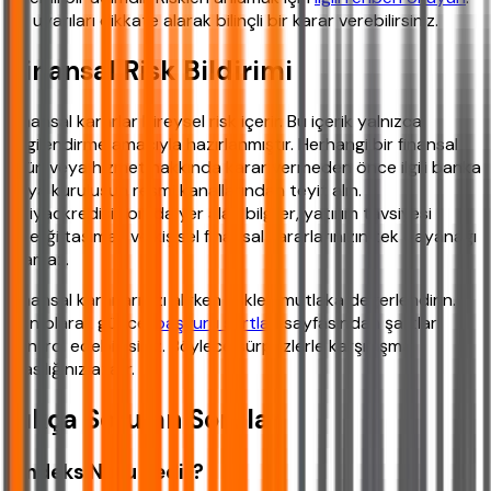
Bu uyarıları dikkate alarak bilinçli bir karar verebilirsiniz.
Finansal Risk Bildirimi
Finansal kararlar bireysel risk içerir. Bu içerik yalnızca
bilgilendirme amacıyla hazırlanmıştır. Herhangi bir finansal
ürün veya hizmet hakkında karar vermeden önce ilgili banka
veya kuruluşun resmi kanallarından teyit alın.
ihtiyackredisi.com'da yer alan bilgiler, yatırım tavsiyesi
niteliği taşımaz ve kişisel finansal kararlarınızın tek dayanağı
olamaz.
Finansal kararlarınızı alırken riskleri mutlaka değerlendirin.
Son olarak güncel
başvuru şartları
sayfasından şartları
kontrol edebilirsiniz. Böylece sürprizlerle karşılaşma
olasılığınız azalır.
Sıkça Sorulan Sorular
Findeks Notu nedir?