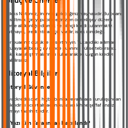
Sonuç ve Öneriler
Findeks Notunuz, finansal geleceğinizin aynasıdır. Bu puanı
yükseltmek için yapabileceğiniz en önemli şey düzenli
ödeme alışkanlığı edinmek ve bilinçli kredi kullanmaktır.
Unutmayın, kredi ihtiyaç için vardır, istek için değil.
Eğer puanınız düşükse pes etmeyin. Yukarıdaki adımları
uygulayarak birkaç ay içinde puanınızı yükseltebilirsiniz.
Banka karşılaştırmalarımızı kullanarak en uygun krediyi
bulabilirsiniz.
Editoryal Bilgiler
Editoryal Güvence
ihtiyackredisi.com, hiçbir banka veya finans kuruluşundan
yönlendirici ücret almadan, kullanıcı lehine şeffaf analiz
sunmayı taahhüt eder.
Bu Yazı Kim Tarafından Hazırlandı?