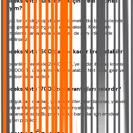
Findeks Notu yükseltmek için kredi çekmeli
miyim?
Küçük bir kredi çekip düzenli ödemek etkili bir yöntemdir
ancak gereksiz borç yükü almamalısınız. Kredi kartı
ekstrelerini zamanında ödeyerek de aynı etkiyi elde
edebilirsiniz.
Findeks Notu 1500 olan ne kadar kredi alabilir?
İyi puanlılar genellikle 200.000 TL'ye kadar ihtiyaç kredisi,
1.000.000 TL üzeri konut kredisi alabilir. Net tutar gelir ve
diğer borçlara bağlıdır.
Findeks Notu 1700 üzeri avantajları nelerdir?
En düşük faiz oranları, yüksek limitler, anında onay, yüksek
kredi kartı limitleri ve özel kampanyalardan
yararlanabilirsiniz. Bu puan aralığı bankalar için en ideal
müşteri profilidir.