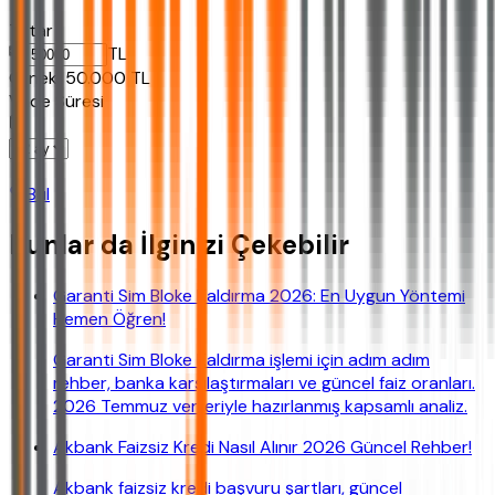
Tutar
TL
Ornek:
50.000
TL
Vade Süresi
Bul
Bunlar da İlginizi Çekebilir
Garanti Sim Bloke Kaldırma 2026: En Uygun Yöntemi
Hemen Öğren!
Garanti Sim Bloke Kaldırma işlemi için adım adım
rehber, banka karşılaştırmaları ve güncel faiz oranları.
2026 Temmuz verileriyle hazırlanmış kapsamlı analiz.
Akbank Faizsiz Kredi Nasıl Alınır 2026 Güncel Rehber!
Akbank faizsiz kredi başvuru şartları, güncel