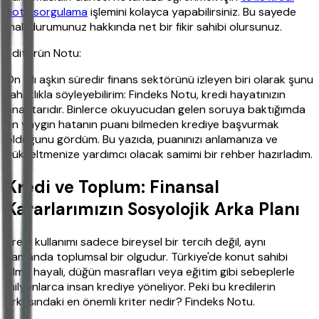
notu sorgulama
işlemini kolayca yapabilirsiniz. Bu sayede
mali durumunuz hakkında net bir fikir sahibi olursunuz.
Editörün Notu:
On yılı aşkın süredir finans sektörünü izleyen biri olarak şunu
rahatlıkla söyleyebilirim: Findeks Notu, kredi hayatınızın
anahtarıdır. Binlerce okuyucudan gelen soruya baktığımda
en yaygın hatanın puanı bilmeden krediye başvurmak
olduğunu gördüm. Bu yazıda, puanınızı anlamanıza ve
yükseltmenize yardımcı olacak samimi bir rehber hazırladım.
Kredi ve Toplum: Finansal
Kararlarımızın Sosyolojik Arka Planı
Kredi kullanımı sadece bireysel bir tercih değil, aynı
zamanda toplumsal bir olgudur. Türkiye'de konut sahibi
olma hayali, düğün masrafları veya eğitim gibi sebeplerle
milyonlarca insan krediye yöneliyor. Peki bu kredilerin
arkasındaki en önemli kriter nedir? Findeks Notu.