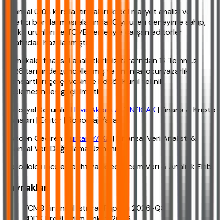
Finansal ürün karşılaştırmaları, kredi maliyet analizi ve
tüketici borçlanması alanında 10 yıl üzeri deneyime sahip,
banka ürünleri ve TCMB verileriyle çalışan editörler
tarafından hazırlanmıştır.
Bu makale, finansal analistlerimiz tarafından 12 Temmuz
2026 tarihinde güncellenmiş ve finansal okuryazarlık
standartları çerçevesinde Editör Kurul teknik
incelemesinden geçirilmiştir.
Editoryal Sorumlu:
Hava Akbaş ALTINPIÇAK
| Finans & Kripto
Muhabiri | Editör | Röportaj Yazarı
Gözden Geçiren:
Furkan YAKA
| Finansal Veri Analisti &
Finansal Veri Doğrulama Uzmanı
Metodoloji inceleme: ihtiyackredisi.com Veri & Analitik Ekibi
Kaynaklar
TCMB Finansal İstikrar Raporu 2026-Q3
BDDK Kredi Eğilim Anketi 2026