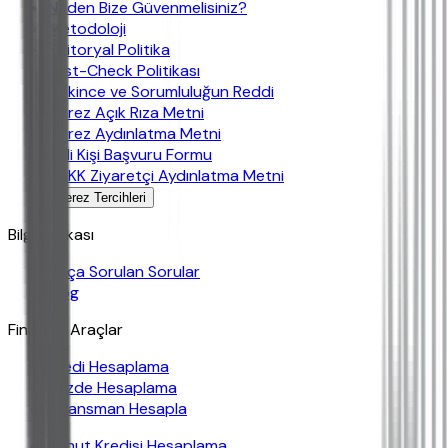
Neden Bize Güvenmelisiniz?
Metodoloji
Editoryal Politika
Fast-Check Politikası
Çekince ve Sorumluluğun Reddi
Çerez Açık Rıza Metni
Çerez Aydınlatma Metni
İlgili Kişi Başvuru Formu
KVKK Ziyaretçi Aydınlatma Metni
Çerez Tercihleri
Bilgi Bankası
Sıkça Sorulan Sorular
Blog
Finansal Araçlar
Kredi Hesaplama
Yüzde Hesaplama
Finansman Hesapla
Konut Kredisi Hesaplama