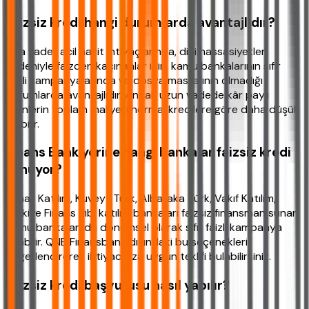
Faizsiz kredi hangi durumlarda avantajlıdır?
Kısa vadeli acil nakit ihtiyaçlarında, dini hassasiyetler
nedeniyle faizden kaçınanlar için, kamu bankalarının sıfır
faizli kampanyalarında ve dosya masrafının olmadığı
durumlarda avantajlıdır. Ancak uzun vadede kâr paylı
ürünlerin toplam maliyeti normal kredilere göre daha düşük
olabilir.
Finans Bank yerine hangi bankalar faizsiz kredi
sunuyor?
Ziraat Katılım, Kuveyt Türk, Albaraka Türk, Vakıf Katılım,
Türkiye Finans gibi katılım bankaları faizsiz finansman sunar.
Kamu bankaları da dönemsel olarak sıfır faizli kampanya
açabilir. QNB Finansbank dışındaki bu seçenekleri
değerlendirerek ihtiyacınıza uygun teklifi bulabilirsiniz.
Faizsiz kredi başvurusu nasıl yapılır?