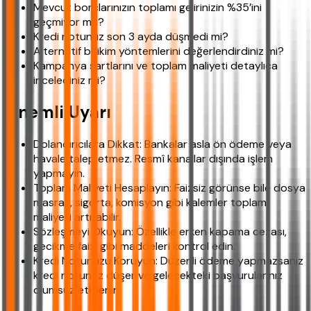
Mevcut borçlarınızın toplamı gelirinizin %35’ini
geçmiyor mu?
Kredi notunuz son 3 ayda düşmedi mi?
Alternatif birikim yöntemlerini değerlendirdiniz mi?
Kampanya şartlarını ve toplam maliyeti detaylıca
incelediniz mi?
Önemli Uyarı
Dolandırıcılara Dikkat: Bankalar asla ön ödeme veya
havale talep etmez. Resmî kanallar dışında işlem
yapmayın.
Toplam Maliyeti Hesaplayın: Faizsiz görünse bile dosya
masrafı, sigorta, komisyon gibi kalemler toplam
maliyeti artırabilir.
Sözleşmeyi Okuyun: Özellikle erken kapama cezası,
gecikme faizi gibi maddeleri kontrol edin.
Kredi Notunuzu Koruyun: Düzenli ödeme yapmazsanız
kredi notunuz düşer ve gelecekteki başvurularınız
olumsuz etkilenir.