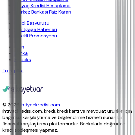
İhtiyaç Kredisi Hesaplama
Merkez Bankası Faiz Kararı
Kredi Başvurusu
Mortgage Haberleri
Emekli Promosyonu
İban
Banka
Findeks
Trustpilot
© 2026
ihtiyackredisi.com
ihtiyackredisi.com, kredi, kredi kartı ve mevduat ürünleri için
bağımsız karşılaştırma ve bilgilendirme hizmeti sunan bir
finansal karşılaştırma platformudur. Bankalarla doğrudan
kredi sözleşmesi yapmaz.