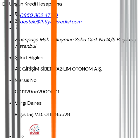
En Uygun Kredi Hesaplama
0850 302 47 90
destek@ihtiyackredisi.com
Sinanpaşa Mah. Süleyman Seba Cad. No:14/5 Beşiktaş
/ İstanbul
Şirket Bilgileri
AK GİRİŞİM SİBER YAZILIM OTONOM A.Ş.
Mersis No
0011129552900001
Vergi Dairesi
Beşiktaş V.D. 0111295529