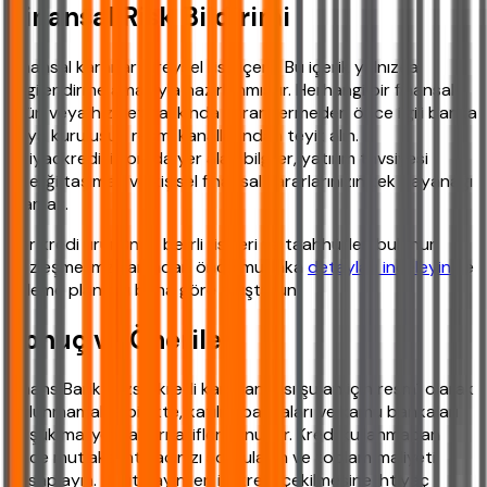
Finansal Risk Bildirimi
Finansal kararlar bireysel risk içerir. Bu içerik yalnızca
bilgilendirme amacıyla hazırlanmıştır. Herhangi bir finansal
ürün veya hizmet hakkında karar vermeden önce ilgili banka
veya kuruluşun resmi kanallarından teyit alın.
ihtiyackredisi.com'da yer alan bilgiler, yatırım tavsiyesi
niteliği taşımaz ve kişisel finansal kararlarınızın tek dayanağı
olamaz.
Her kredi ürününün belirli riskleri ve taahhütleri bulunur.
Sözleşme imzalamadan önce mutlaka
detayları inceleyin
ve
ödeme planınızı buna göre oluşturun.
Sonuç ve Öneriler
Finans Bank faizsiz kredi kampanyası şu an için resmî olarak
bulunmamakla birlikte, katılım bankaları ve kamu bankaları
düşük maliyetli alternatifler sunuyor. Kredi kullanmadan
önce mutlaka ihtiyacınızı sorgulayın ve toplam maliyeti
hesaplayın. Unutmayın, en iyi kredi çekilmesine ihtiyaç