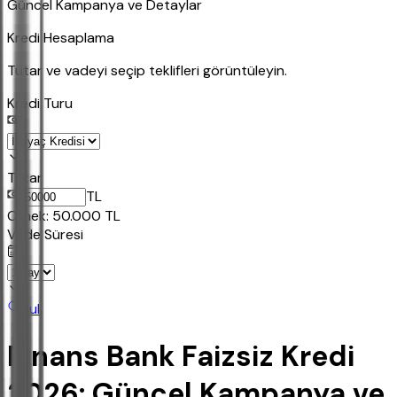
Güncel Kampanya ve Detaylar
Kredi Hesaplama
Tutar ve vadeyi seçip teklifleri görüntüleyin.
Kredi Turu
Tutar
TL
Ornek:
50.000
TL
Vade Süresi
Bul
Finans Bank Faizsiz Kredi
2026: Güncel Kampanya ve