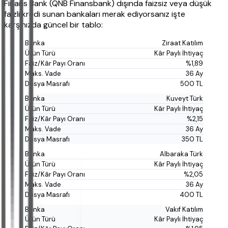
Finans Bank (QNB Finansbank) dışında faizsiz veya düşük
faizli kredi sunan bankaları merak ediyorsanız işte
karşınızda güncel bir tablo:
Ziraat Katılım
Kâr Paylı İhtiyaç
%1,89
36 Ay
500 TL
Kuveyt Türk
Kâr Paylı İhtiyaç
%2,15
36 Ay
350 TL
Albaraka Türk
Kâr Paylı İhtiyaç
%2,05
36 Ay
400 TL
Vakıf Katılım
Kâr Paylı İhtiyaç