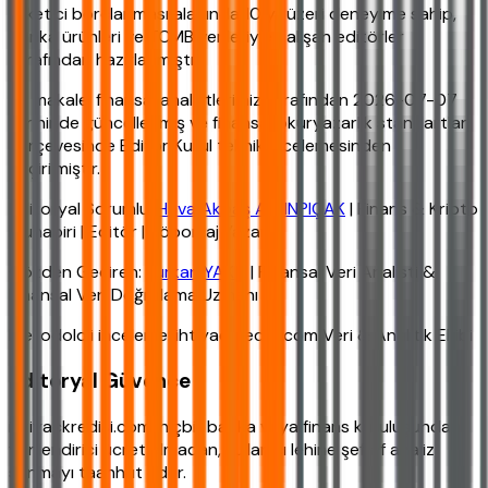
tüketici borçlanması alanında 10 yıl üzeri deneyime sahip,
banka ürünleri ve TCMB verileriyle çalışan editörler
tarafından hazırlanmıştır.
Bu makale, finansal analistlerimiz tarafından 2026-07-07
tarihinde güncellenmiş ve finansal okuryazarlık standartları
çerçevesinde Editör Kurul teknik incelemesinden
geçirilmiştir.
Editoryal Sorumlu:
Hava Akbaş ALTINPIÇAK
| Finans & Kripto
Muhabiri | Editör | Röportaj Yazarı
Gözden Geçiren:
Furkan YAKA
| Finansal Veri Analisti &
Finansal Veri Doğrulama Uzmanı
Metodoloji inceleme: ihtiyackredisi.com Veri & Analitik Ekibi
Editoryal Güvence
ihtiyackredisi.com, hiçbir banka veya finans kuruluşundan
yönlendirici ücret almadan, kullanıcı lehine şeffaf analiz
sunmayı taahhüt eder.