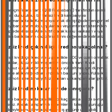
Şu an için Finans Bank (QNB Finansbank) tarafından resmî
olarak duyurulmuş bir faizsiz kredi kampanyası
bulunmamaktadır. Kampanyalar sık değiştiğinden en güncel
bilgiyi bankanın mobil uygulaması veya internet sitesinden
takip edebilirsiniz. Alternatif olarak kamu bankaları veya
katılım bankalarının cazip fırsatlarını değerlendirebilirsiniz.
Faizsiz kredi çekmek için kredi notu kaç olmalı?
Faizsiz kredi için kredi notu genellikle 1300 ve üzeri olmalıdır.
Bankalar, düşük riskli müşterilere öncelik tanır. Kredi
notunuz düşükse önce notunuzu yükseltmek için düzenli
ödeme alışkanlığı edinin, ardından başvuru yapın. Yüksek
kredi notu size daha iyi faiz oranları ve kampanyalar getirir.
Faizsiz kredi ne kadar sürede sonuçlanır?
Online başvurularda genellikle birkaç dakika içinde sonuç
alırsınız. Ancak kampanyalı dönemlerde talep yoğunluğu
nedeniyle sonuçlanma süresi 1-3 iş gününe uzayabilir.