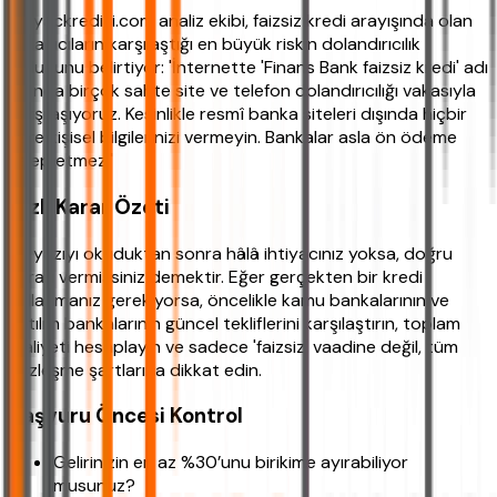
ihtiyackredisi.com analiz ekibi, faizsiz kredi arayışında olan
kullanıcıların karşılaştığı en büyük riskin dolandırıcılık
olduğunu belirtiyor: 'İnternette 'Finans Bank faizsiz kredi' adı
altında birçok sahte site ve telefon dolandırıcılığı vakasıyla
karşılaşıyoruz. Kesinlikle resmî banka siteleri dışında hiçbir
yere kişisel bilgilerinizi vermeyin. Bankalar asla ön ödeme
talep etmez.'
Hızlı Karar Özeti
Bu yazıyı okuduktan sonra hâlâ ihtiyacınız yoksa, doğru
kararı vermişsiniz demektir. Eğer gerçekten bir kredi
kullanmanız gerekiyorsa, öncelikle kamu bankalarının ve
katılım bankalarının güncel tekliflerini karşılaştırın, toplam
maliyeti hesaplayın ve sadece 'faizsiz' vaadine değil, tüm
sözleşme şartlarına dikkat edin.
Başvuru Öncesi Kontrol
Gelirinizin en az %30’unu birikime ayırabiliyor
musunuz?