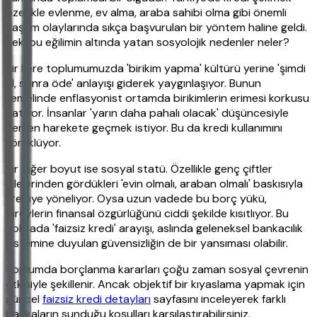
özellikle evlenme, ev alma, araba sahibi olma gibi önemli
yaşam olaylarında sıkça başvurulan bir yöntem haline geldi.
Peki bu eğilimin altında yatan sosyolojik nedenler neler?
Bir kere toplumumuzda 'birikim yapma' kültürü yerine 'şimdi
al, sonra öde' anlayışı giderek yaygınlaşıyor. Bunun
temelinde enflasyonist ortamda birikimlerin erimesi korkusu
yatıyor. İnsanlar 'yarın daha pahalı olacak' düşüncesiyle
hemen harekete geçmek istiyor. Bu da kredi kullanımını
körüklüyor.
Bir diğer boyut ise sosyal statü. Özellikle genç çiftler
ailelerinden gördükleri 'evin olmalı, araban olmalı' baskısıyla
krediye yöneliyor. Oysa uzun vadede bu borç yükü,
bireylerin finansal özgürlüğünü ciddi şekilde kısıtlıyor. Bu
noktada 'faizsiz kredi' arayışı, aslında geleneksel bankacılık
sistemine duyulan güvensizliğin de bir yansıması olabilir.
Toplumda borçlanma kararları çoğu zaman sosyal çevrenin
etkisiyle şekillenir. Ancak objektif bir kıyaslama yapmak için
güncel
faizsiz kredi detayları
sayfasını inceleyerek farklı
bankaların sunduğu koşulları karşılaştırabilirsiniz.