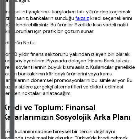
yatıracağım.
Finansal ihtiyaçlarınızı karşılarken faiz yükünden kaçınmak
istiyorsanız, bankaların sunduğu
faizsiz
kredi seçeneklerini
değerlendirebilirsiniz. Bu ürünler özellikle kısa vadeli nakit
akışı sorunları için pratik bir çözüm sunar.
Editörün Notu:
Son 10 yıldır finans sektörünü yakından izleyen biri olarak
şunu söyleyebilirim: Piyasada dolaşan 'Finans Bank faizsiz
kredi' söylentilerinin büyük kısmı asılsız. Kullanıcılar genellikle
katılım bankalarının kâr paylı ürünlerini veya kamu
bankalarının dönemsel promosyonlarını bu isimle arıyor. Bu
yazıda sizlere gerçekçi alternatifleri ve dikkat edilmesi
gereken noktaları anlatacağım.
Kredi ve Toplum: Finansal
Kararlarımızın Sosyolojik Arka Planı
Kredi kullanımı sadece bireysel bir tercih değil aynı
zamanda toplumsal bir olgudur. Türkiye'de kredi çekmek