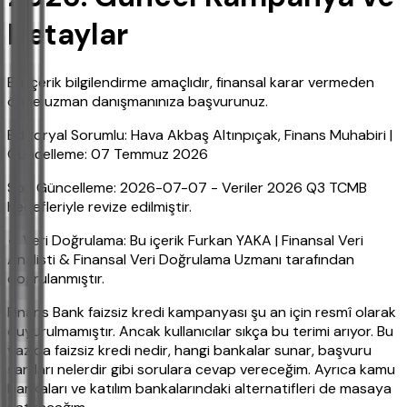
Detaylar
Bu içerik bilgilendirme amaçlıdır, finansal karar vermeden
önce uzman danışmanınıza başvurunuz.
Editoryal Sorumlu: Hava Akbaş Altınpıçak, Finans Muhabiri |
Güncelleme: 07 Temmuz 2026
Son Güncelleme: 2026-07-07 - Veriler 2026 Q3 TCMB
hedefleriyle revize edilmiştir.
✔ Veri Doğrulama: Bu içerik Furkan YAKA | Finansal Veri
Analisti & Finansal Veri Doğrulama Uzmanı tarafından
doğrulanmıştır.
Finans Bank faizsiz kredi kampanyası şu an için resmî olarak
duyurulmamıştır. Ancak kullanıcılar sıkça bu terimi arıyor. Bu
yazıda faizsiz kredi nedir, hangi bankalar sunar, başvuru
şartları nelerdir gibi sorulara cevap vereceğim. Ayrıca kamu
bankaları ve katılım bankalarındaki alternatifleri de masaya