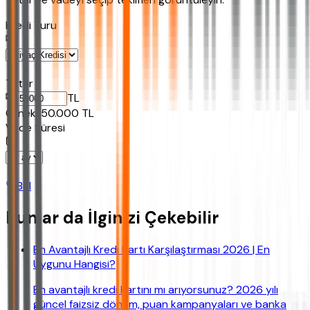
Kredi Turu
Tutar
TL
Ornek:
50.000
TL
Vade Süresi
Bul
Bunlar da İlginizi Çekebilir
En Avantajlı Kredi Kartı Karşılaştırması 2026 | En
Uygunu Hangisi?
En avantajlı kredi kartını mı arıyorsunuz? 2026 yılı
güncel faizsiz dönem, puan kampanyaları ve banka