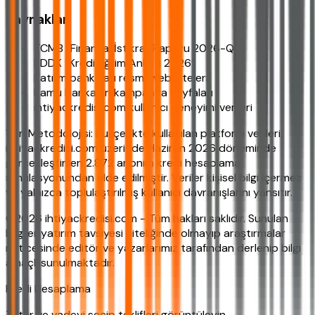
Kaynaklar
TCMB “Finansal İstikrar Raporu 2026-Q3”
BDDK “Kredi Eğilim Anketi 2026”
Katılım bankaları resmî web siteleri
Kamu bankaları kampanya sayfaları
ihtiyackredisi.com kullanıcı deneyimi verileri
Veri Metodolojisi: Bu içerikte kullanılan platform verileri,
ihtiyackredisi.com üzerinde Haziran 2026 döneminde
gerçekleştirilen 2.872 anonim kredi hesaplama
simülasyonundan elde edilmiştir. Veriler kişisel bilgi içermez
ve yalnızca toplulaştırılmış kullanıcı davranışlarını yansıtır.
©2026 ihtiyackredisi.com - Tüm hakları saklıdır. Sunulan
bilgiler yatırım tavsiyesi niteliğinde olmayıp araştırmalar
neticesinde editör ve yazarlarımız tarafından derlenip bilgi
amaçlı sunulmaktadır.
Kredi Hesaplama
Tutar ve vadeyi seçip teklifleri görüntüleyin.