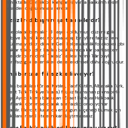
aramaktadır. Gerçek bir kampanya varsa bankanın resmî
sitesinden doğrulanması gerekir.
Faizsiz kredi başvuru şartları nelerdir?
Genel olarak bankalar 18 yaşını doldurmuş, düzenli gelir
sahibi ve olumlu kredi notuna sahip bireylere faizsiz veya
düşük maliyetli kredi verir. Gelir belgesi, kimlik fotokopisi gibi
evraklar talep edilir. Katılım bankalarında kâr paylı sistem
geçerlidir; bu nedenle 'faizsiz' ifadesi yerine 'kâr paylı,
masrafsız' gibi seçenekleri değerlendirmek daha doğru olur.
Hangi bankalar faizsiz kredi veriyor?
Katılım bankaları (Ziraat Katılım, Vakıf Katılım, Albaraka Türk,
Kuveyt Türk, Türkiye Finans) faizsiz finansman prensibiyle
çalışır. Ayrıca kamu bankaları (Ziraat Bankası, Halkbank,
VakıfBank) dönemsel olarak sıfır faizli promosyonlar
sunabilir. Mevcut durumda en uygun seçeneği bulmak için
bankaların resmî sitelerini karşılaştırmalısınız.
Finans Bank faizsiz kredi kampanyası var mı?