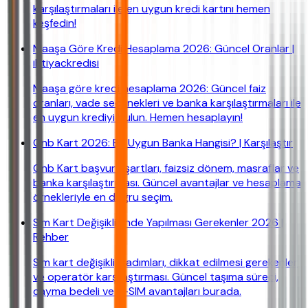
karşılaştırmaları ile en uygun kredi kartını hemen
keşfedin!
Maaşa Göre Kredi Hesaplama 2026: Güncel Oranlar |
ihtiyackredisi
Maaşa göre kredi hesaplama 2026: Güncel faiz
oranları, vade seçenekleri ve banka karşılaştırmaları ile
en uygun krediyi bulun. Hemen hesaplayın!
Qnb Kart 2026: En Uygun Banka Hangisi? | Karşılaştır
Qnb Kart başvuru şartları, faizsiz dönem, masraflar ve
banka karşılaştırması. Güncel avantajlar ve hesaplama
örnekleriyle en doğru seçim.
Sim Kart Değişikliğinde Yapılması Gerekenler 2026 |
Rehber
Sim kart değişikliği adımları, dikkat edilmesi gerekenler
ve operatör karşılaştırması. Güncel taşıma süreci,
cayma bedeli ve e-SIM avantajları burada.