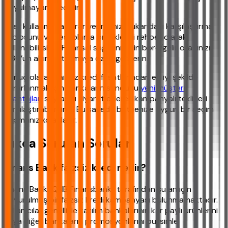
duyulmayan kredidir.
Eğer kullanmaya karar verirseniz, yukarıdaki karşılaştırma
tablosunu ve hesaplama örneklerini rehber olarak
kullanabilirsiniz. Finansal sağlığınız için borç/gelir oranınızı
%30’un altında tutmaya özen gösterin.
Sonuç olarak, faizsiz kredi fırsatlarından en iyi şekilde
yararlanmak için bankaların sunduğu
yeni müşteri
avantajları
sayfasını ziyaret ederek kampanyalı teklifleri
karşılaştırabilirsiniz. Bu sayede bütçenize uygun bir seçim
yapmanız kolaylaşır.
Sıkça Sorulan Sorular
Finans Bank faizsiz kredi nedir?
Finans Bank (QNB Finansbank) tarafından şu an için
duyurulmuş bir faizsiz kredi kampanyası bulunmamaktadır.
Kullanıcılar genellikle katılım bankalarının kâr paylı ürünlerini
veya diğer bankaların promosyonlarını bu isimle