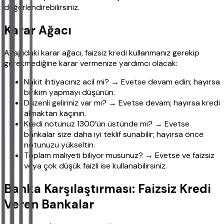
değerlendirebilirsiniz.
Karar Ağacı
Aşağıdaki karar ağacı, faizsiz kredi kullanmanız gerekip
gerekmediğine karar vermenize yardımcı olacak:
Nakit ihtiyacınız acil mi? → Evetse devam edin; hayırsa
birikim yapmayı düşünün.
Düzenli geliriniz var mı? → Evetse devam; hayırsa kredi
almaktan kaçının.
Kredi notunuz 1300’ün üstünde mi? → Evetse
bankalar size daha iyi teklif sunabilir; hayırsa önce
notunuzu yükseltin.
Toplam maliyeti biliyor musunuz? → Evetse ve faizsiz
veya çok düşük faizli ise kullanabilirsiniz.
Banka Karşılaştırması: Faizsiz Kredi
Veren Bankalar