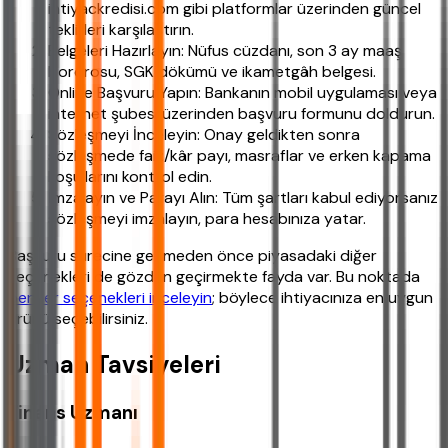
ihtiyackredisi.com gibi platformlar üzerinden güncel
teklifleri karşılaştırın.
Belgeleri Hazırlayın: Nüfus cüzdanı, son 3 ay maaş
bordrosu, SGK dökümü ve ikametgâh belgesi.
Online Başvuru Yapın: Bankanın mobil uygulaması veya
internet şubesi üzerinden başvuru formunu doldurun.
Sözleşmeyi İnceleyin: Onay geldikten sonra
sözleşmede faiz/kâr payı, masraflar ve erken kapama
koşullarını kontrol edin.
İmzalayın ve Parayı Alın: Tüm şartları kabul ediyorsanız
sözleşmeyi imzalayın, para hesabınıza yatar.
Başvuru sürecine geçmeden önce piyasadaki diğer
seçenekleri de gözden geçirmekte fayda var. Bu noktada
benzer seçenekleri inceleyin
; böylece ihtiyacınıza en uygun
ürünü seçebilirsiniz.
Uzman Tavsiyeleri
Finans Uzmanı