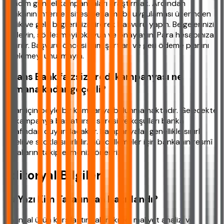
İlk adım güncel kampanyaları araştırmak. Ardından
bankanın internet sitesi veya mobil uygulaması üzerinden
kimlik ve gelir bilgilerinizi girerek başvuru yapın. Belgelerinizi
yükleyin, sözleşmeyi okuyun ve onaylayın. Para hesabınıza
yatırılır. Başvuru öncesi tüm şartları ve geri ödeme planını
incelemeyi unutmayın.
Finans Bank faizsiz kredi kampanyası ne
zamana kadar geçerli?
Şu an için böyle bir kampanya bulunmamaktadır. Gelecekte
bir kampanya başlatılırsa süresi ve koşulları banka
tarafından duyurulacaktır. Kampanyalar genellikle sınırlı
süreli ve stokla sınırlıdır. Güncellemeler için bankanın resmî
kanallarını takip etmenizi öneririz.
Editoryal Bilgiler
Bu Yazı Kim Tarafından Hazırlandı?
Finansal ürün karşılaştırmaları, kredi maliyet analizi ve