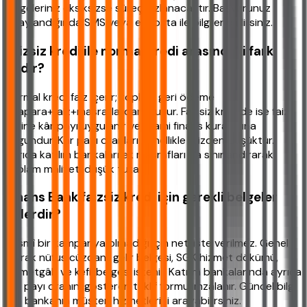
Belgeleriniz eksiksizse süreç hızlanacaktır. Başvurunuz
onaylandığında SMS veya e-posta ile bilgilendirilirsiniz.
Faizsiz kredi ile normal kredi arasındaki fark
nedir?
Normal kredi faiz içerir; toplam geri ödeme
anapara+faiz+masraflardan oluşur. Faizsiz kredide ise faiz
yerine kâr payı uygulanır ve İslami finans kurallarına
uygundur. Kâr payı oranları genellikle faizden düşüktür.
Ayrıca katılım bankaları ek masrafları da sınırlandırarak
toplam maliyeti düşük tutar.
Finans Bank faizsiz kredi için gerekli belgeler
nelerdir?
Resmî bir kampanya olmadığı için net liste verilmez. Genel
olarak nüfus cüzdanı, gelir belgesi, SGK hizmet dökümü,
ikametgâh ve kefil belgesi istenir. Katılım bankalarında ayrıca
kâr payı oranını gösteren teklif formu imzalanır. Güncel bilgi
için bankanın müşteri hizmetlerini arayabilirsiniz.