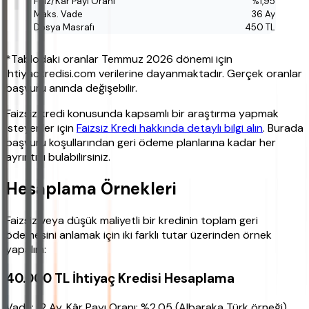
%1,95
36 Ay
450 TL
*Tablodaki oranlar Temmuz 2026 dönemi için
ihtiyackredisi.com verilerine dayanmaktadır. Gerçek oranlar
başvuru anında değişebilir.
Faizsiz kredi konusunda kapsamlı bir araştırma yapmak
isteyenler için
Faizsiz Kredi hakkında detaylı bilgi alın
. Burada
başvuru koşullarından geri ödeme planlarına kadar her
ayrıntıyı bulabilirsiniz.
Hesaplama Örnekleri
Faizsiz veya düşük maliyetli bir kredinin toplam geri
ödemesini anlamak için iki farklı tutar üzerinden örnek
yapalım:
40.000 TL İhtiyaç Kredisi Hesaplama
Vade: 12 Ay, Kâr Payı Oranı: %2,05 (Albaraka Türk örneği).