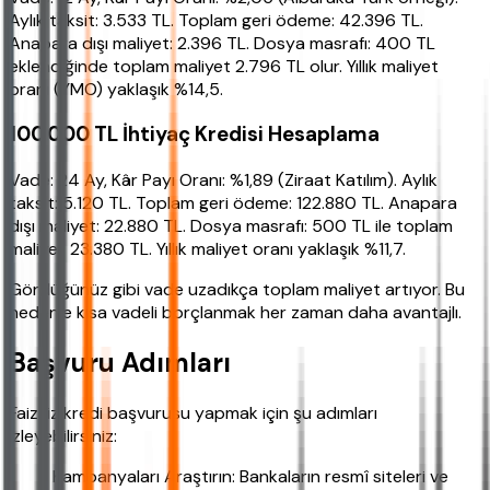
Aylık taksit: 3.533 TL. Toplam geri ödeme: 42.396 TL.
Anapara dışı maliyet: 2.396 TL. Dosya masrafı: 400 TL
eklendiğinde toplam maliyet 2.796 TL olur. Yıllık maliyet
oranı (YMO) yaklaşık %14,5.
100.000 TL İhtiyaç Kredisi Hesaplama
Vade: 24 Ay, Kâr Payı Oranı: %1,89 (Ziraat Katılım). Aylık
taksit: 5.120 TL. Toplam geri ödeme: 122.880 TL. Anapara
dışı maliyet: 22.880 TL. Dosya masrafı: 500 TL ile toplam
maliyet 23.380 TL. Yıllık maliyet oranı yaklaşık %11,7.
Gördüğünüz gibi vade uzadıkça toplam maliyet artıyor. Bu
nedenle kısa vadeli borçlanmak her zaman daha avantajlı.
Başvuru Adımları
Faizsiz kredi başvurusu yapmak için şu adımları
izleyebilirsiniz:
Kampanyaları Araştırın: Bankaların resmî siteleri ve