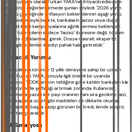
Finans uzmanı olarak Furkan YAKA’nın ihtiyackredisi.com
için yaptığı değerlendirmede şunları söyledi: '2026 yılının
üçüncü çeyreğinde enflasyon beklentilerinin aşağı yönlü
revize edilmesiyle birlikte, bankaların faizsiz veya düşük
maliyetli kredi kampanyalarına ağırlık vermesi bekleniyor.
Ancak tüketicilerin sadece 'faizsiz' ibaresine değil, toplam
maliyete odaklanması gerek. Dosya masrafı, ekspertiz
ücreti gibi kalemler krediyi pahalı hale getirebilir.'
Bankacılık Yorumu
Bankacılık sektöründe 12 yıllık deneyime sahip bir uzman
olarak Furkan YAKA, konuyla ilgili önemli bir uyarıda
bulunuyor: 'BDDK’nın son tebliğine göre katılım bankaları kâr
paylı ürünlerde şeffaflığı artırmak zorunda. Kullanıcılar,
sözleşmede yazan kâr payı oranının yanı sıra gecikme faizi,
erken kapama ücreti gibi maddeleri de dikkatle okumalı.
Aksi halde ilk başta cazip görünen bir kredi, ileride sürpriz
maliyetler çıkarabilir.'
Risk Senaryosu