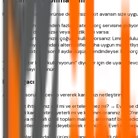
Her ne kadar cazip görünse de faizsiz nakit avansın size uygu
Gelirinizin %35’inden fazlası zaten borç servisine gidiyo
Geliriniz düzensizse veya işsizlik riski varsa:
Kredi kartı limitinizin çoğunu kullanıyorsanız: Limit dol
Kampanya dışındaki alternatifler daha uygun maliyetliyse:
Kredi notunuz son 3 ayda düşüş trendindeyse: Ek borçl
“Ben zaten bir kredi kullanıyorum” diyenler için de uyarı: Mevc
yapılandırmayı düşünün.
Karar Ağacı
Aşağıdaki sorulara cevap vererek kararınızı netleştirin:
Nakit ihtiyacınız acil mi ve ertelenemez mi? → Evet ise 
Kredi kartı limitiniz yeterli mi ve kullanım oranınız %50’
Dosya masrafı dahil toplam maliyet, alternatif bir kredi
Taksitleri düzenli ödeyebilecek misiniz? → Evet ise baş
Acil durumlar dışında bu ürünü kullanırken dikkatli olmak gerek