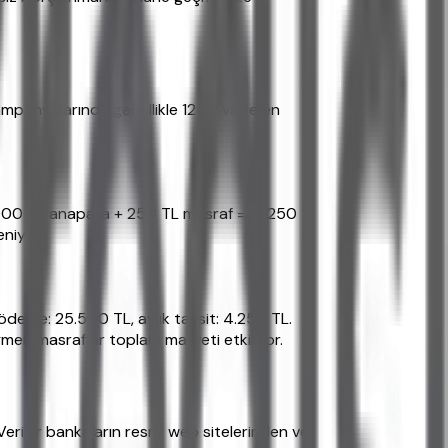
ampanyalarında genellikle 12 ay vade en
0.000 TL anapara + 250 TL masraf = 10.250
niyle.
deme: 25.500 TL, aylık taksit: 4.250 TL.
men masraflar toplam maliyeti etkiliyor.
Veriler bankaların resmi web sitelerinden ve