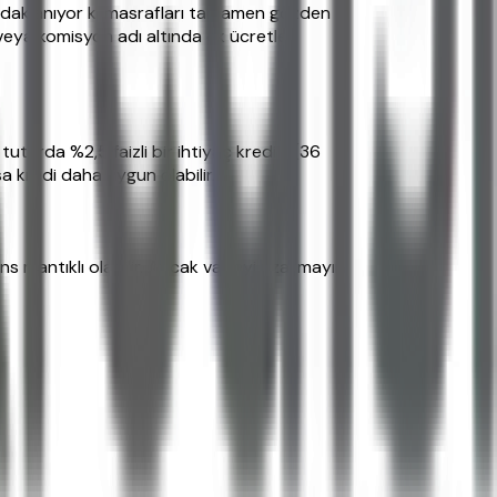
r odaklanıyor ki masrafları tamamen gözden
yı veya komisyon adı altında ek ücretler
tutarda %2,5 faizli bir ihtiyaç kredisi (36
 kredi daha uygun olabilir.
ans mantıklı olabilir. Ancak vadeyi uzatmayın