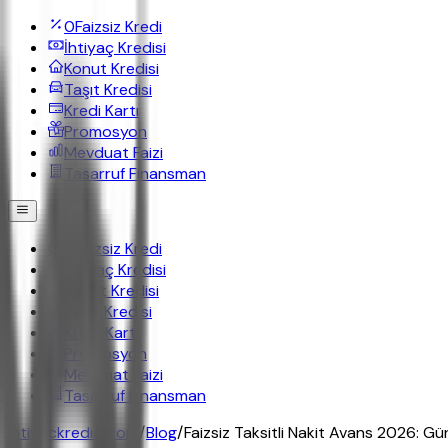
0
Faizsiz Kredi
İhtiyaç Kredisi
Konut Kredisi
Taşıt Kredisi
Kredi Kartı
Promosyon
Mevduat Faizi
Tasarruf Finansman
0
Faizsiz Kredi
İhtiyaç Kredisi
Konut Kredisi
Taşıt Kredisi
Kredi Kartı
Promosyon
Mevduat Faizi
Tasarruf Finansman
ihtiyackredisi.com
/
Blog
/
Faizsiz Taksitli Nakit Avans 2026: Gün