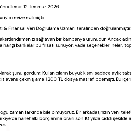
| Güncelleme: 12 Temmuz 2026
yle revize edilmiştir.
sti & Finansal Veri Doğrulama Uzmanı tarafından doğrulanmıştır
ip taksitlendirmenizi sağlayan bir kampanya ürünüdür. Ancak adınd
nda hangi bankalar bu fırsatı sunuyor, vade seçenekleri neler, t
r olarak şunu gördüm: Kullanıcıların büyük kısmı sadece aylık t
akit avans çekmiş ama 1.200 TL dosya masrafı ödemişti. Bu içer
i çoğu zaman farkında bile olmuyoruz. Bir arkadaşınızın yeni tele
kiye’de hanehalkı borçlanma oranı son 10 yılda ciddi şekilde ar
or.