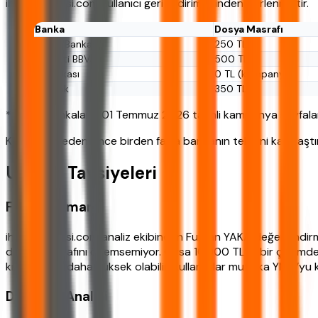
ihtiyackredisi.com kullanıcı geri bildirimlerinden derlenmiştir.
Banka
Dosya Masrafı
Ziraat Bankası
250 TL
Garanti BBVA
500 TL
İş Bankası
0 TL (kampanya)
Akbank
350 TL
*Tablo, bankaların 01 Temmuz 2026 tarihli kampanya sayfaların
Karar vermeden önce birden fazla bankanın teklifini karşılaştır
Uzman Tavsiyeleri
Finans Uzmanı
ihtiyackredisi.com analiz ekibinden Furkan YAKA değerlendirmesi
dosya masrafını önemsemiyor. Oysa 10.000 TL’lik bir çekimde 2
kredilerden daha yüksek olabilir. Kullanıcılar mutlaka YMO’yu k
Davranış Analizi