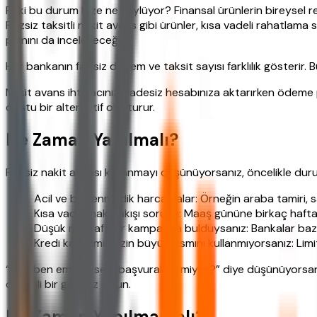
Peki bu durum bize ne söylüyor? Finansal ürünlerin bireysel ref
Faizsiz taksitli nakit avans gibi ürünler, kısa vadeli rahatla
planını da inceleyeceğiz.
Her bankanın faizsiz dönem ve taksit sayısı farklılık gösterir. Bu
Nakit avans ihtiyacınızı vadesiz hesabınıza aktarırken ödeme
dostu bir alternatif oluşturur.
Ne Zaman Yapılmalı?
Faizsiz nakit avansı kullanmayı düşünüyorsanız, öncelikle dur
Acil ve beklenmedik harcamalar: Örneğin araba tamiri, s
Kısa vadeli nakit akışı sorunu: Maaş gününe birkaç hafta 
Düşük masraflı bir kampanya bulduysanız: Bankalar baz
Kredi kartı limitinizin büyük kısmını kullanmıyorsanız: 
“Peki ben emekliysem başvurabilir miyim?” diye düşünüyorsanız
düzenli bir geliriniz olsun.
Ne Zaman Yapılmamalı?