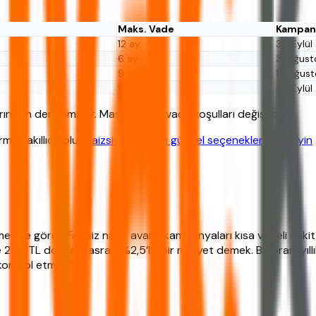
Maks. Vade
Kampany
12 ay
30 Eylül
6 ay
31 Ağus
9 ay
15 Ağus
12 ay
30 Eylül
dan derlenmiştir. Masraflar ve vade koşulları değişebilir.
mak akıllıca olur.
Faizsiz Kredi için güncel seçenekleri inceleyin
ne göre: “Faizsiz nakit avans kampanyaları kısa vadeli nakit iht
50 TL dosya masrafı, %2,5’lik bir maliyet demek. Bu oran, yıll
ontrol etmeli.”