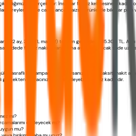
ıkardığımız bir gerçek var: İnsanlar faizsiz kelimesine o kada
i olan bireyler için de cazip, ancak faizsiz ürünlerde bile kar pa
t avans (12 ay, 300 TL masraf) toplam geri ödeme 15.300 TL. Aynı 
sa vadede faizsiz nakit avans daha avantajlı, ancak vade uzarsa
üşük masraflı bir kampanya bulduysanız, faizsiz taksitli nakit av
i gerçekten ihtiyacınız olan ve ödeyebileceğiniz kadardır.
emez mi?
harcamalarımı etkileyecek mi?
e uygun mu?
i veya birikim) daha mı ucuz?