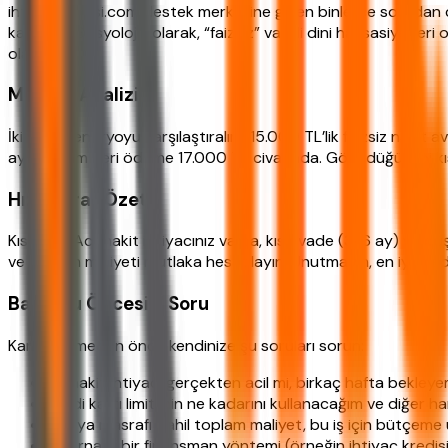
ihtiyackredisi.com destek merkezine gelen binlerce sorudan ç
kaçırıyor. Sosyolojik olarak, “faizsiz” vaadi dini hassasiyetler
olabiliyor.
Maliyet Analizi
İki farklı senaryoyu karşılaştıralım: 15.000 TL’lik faizsiz naki
ay) toplam geri ödeme 17.000 TL civarında. Görüldüğü gibi kı
Hızlı Karar Özeti
Kısacası: Acil nakit ihtiyacınız varsa, kısa vade (3-6 ay) ve d
ve toplam maliyeti mutlaka hesaplayın. Unutmayın, en iyi kred
Başvuru Öncesi 7 Soru
Karar vermeden önce kendinize şu soruları sorun:
Bu nakit ihtiyacı gerçekten acil mi, birkaç hafta bekley
Kredi kartı limitimin ne kadarını kullanacağım ve diğer 
Dosya masrafı dahil toplam maliyet, bu iş için bütçem
Alternatif bir finansman yöntemi (örneğin ihtiyaç kredis