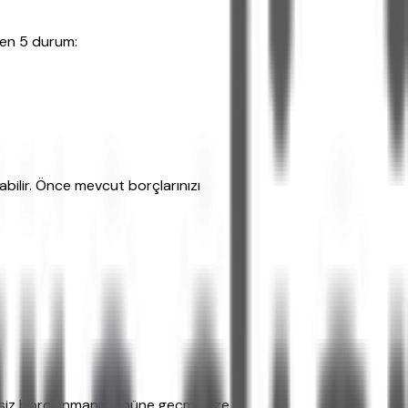
ken 5 durum:
abilir. Önce mevcut borçlarınızı
eksiz borçlanmanın önüne geçmenize