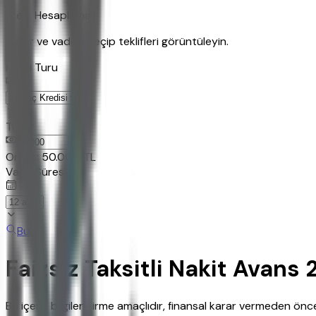
Kredi Hesaplama
Tutar ve vadeyi seçip teklifleri görüntüleyin.
Kredi Turu
Tutar
TL
Ornek:
50.000
TL
Vade Süresi
Bul
Faizsiz Taksitli Nakit Avans 
Bu içerik bilgilendirme amaçlıdır, finansal karar vermeden ö