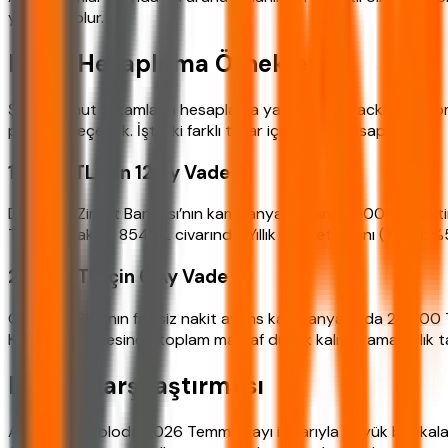
yardımcı olur.
Kredi Hesaplama Örnekleri
Şimdi somut rakamlarla hesaplama yapalım. ihtiyackredisi.com
popüler seçenek. İşte iki farklı tutar için örnek hesaplamalar.
10.000 TL için 12 Ay Vade
Diyelim ki Ziraat Bankası’nın kampanyasından 10.000 TL çekt
TL. Aylık taksit: 854 TL civarında. Yıllık Maliyet Oranı (YMO):
25.000 TL için 6 Ay Vade
Garanti BBVA’nın faizsiz nakit avans kampanyasında 25.000 T
Kısa vade sayesinde toplam masraf düşük kalıyor ama aylık tak
Banka Karşılaştırması
Aşağıdaki tabloda 2026 Temmuz ayı itibarıyla büyük bankaların 