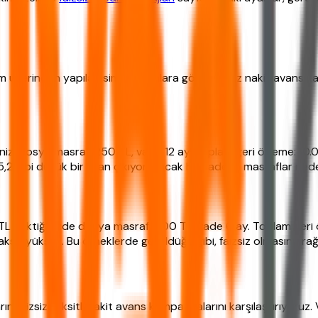
 üzerinden yapılan simülasyonlara göre, faizsiz nakit avans k
iniz, dosya masrafı 250 TL, vade 12 ay. Toplam geri ödeme: 1
 %5,2 gibi düşük bir oran çıkıyor, ancak bu sadece masraflar nede
L çektiğinizde dosya masrafı 500 TL, vade 6 ay. Toplam geri ö
sit yüksek. Bu örneklerde görüldüğü gibi, faizsiz olmasına rağ
faizsiz taksitli nakit avans kampanyalarını karşılaştırıyoruz. 