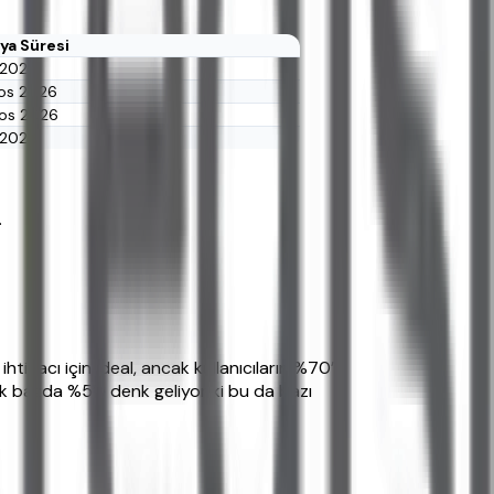
a Süresi
 2026
tos 2026
tos 2026
 2026
.
iyacı için ideal, ancak kullanıcıların %70’i
ık bazda %5’e denk geliyor ki bu da bazı