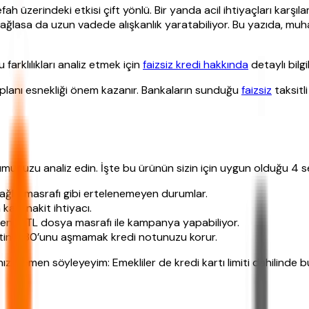
ah üzerindeki etkisi çift yönlü. Bir yanda acil ihtiyaçları karşı
ma sağlasa da uzun vadede alışkanlık yaratabiliyor. Bu yazıda, m
 farklılıkları analiz etmek için
faizsiz kredi hakkında
detaylı bilgi
 planı esnekliği önem kazanır. Bankaların sunduğu
faizsiz
taksitl
umunuzu analiz edin. İşte bu ürünün sizin için uygun olduğu 4 
ağlık masrafı gibi ertelenemeyen durumlar.
kala nakit ihtiyacı.
en 0 TL dosya masrafı ile kampanya yapabiliyor.
Limitin %30’unu aşmamak kredi notunuzu korur.
, hemen söyleyeyim: Emekliler de kredi kartı limiti dahilinde 