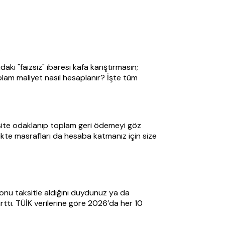
.
aki "faizsiz" ibaresi kafa karıştırmasın;
oplam maliyet nasıl hesaplanır? İşte tüm
aksite odaklanıp toplam geri ödemeyi göz
ikte masrafları da hesaba katmanız için size
fonu taksitle aldığını duydunuz ya da
ttı. TÜİK verilerine göre 2026’da her 10