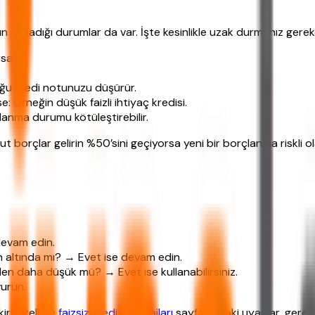
n olmadığı durumlar da var. İşte kesinlikle uzak durmanız gere
rsa:
uluğu kredi notunuzu düşürür.
 Örneğin düşük faizli ihtiyaç kredisi.
anma durumu kötüleştirebilir.
ut borçlar gelirin %50’sini geçiyorsa yeni bir borçlanma riskli ol
devam edin.
nin altında mı? → Evet ise devam edin.
den daha düşük mü? → Evet ise kullanabilirsiniz.
vurun.
ir. Özellikle
faizsiz kredi avantajları
sayfasındaki uyarılar, ger