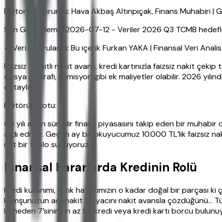
Editoryal Sorumlu: Hava Akbaş Altınpıçak, Finans Muhabiri 
Son Güncelleme: 2026-07-12 - Veriler 2026 Q3 TCMB hedefleri
✔ Veri Doğrulama: Bu içerik Furkan YAKA | Finansal Veri Anali
Faizsiz taksitli nakit avans, kredi kartınızla faizsiz nakit çek
dosya masrafı, komisyon gibi ek maliyetler olabilir. 2026 yılı
detaylar.
Editörün Notu:
On yılı aşkın süredir finans piyasasını takip eden bir muhabi
ardı ediyor. Geçen ay bir okuyucumuz 10.000 TL’lik faizsiz n
net bir tablo sunuyoruz.
Finansal Kararlarda Kredinin Rolü
Kredi kullanımı, artık hayatımızın o kadar doğal bir parçası k
komşunuzun acil nakit ihtiyacını nakit avansla çözdüğünü… Tür
haneden 7’sinin en az bir kredi veya kredi kartı borcu bulunuy