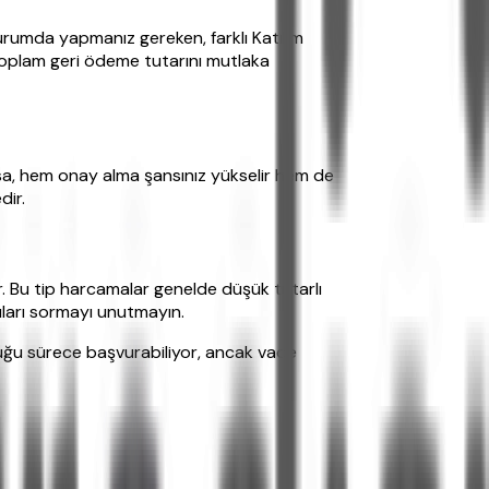
 durumda yapmanız gereken, farklı Katılım
. Toplam geri ödeme tutarını mutlaka
arsa, hem onay alma şansınız yükselir hem de
dir.
ilir. Bu tip harcamalar genelde düşük tutarlı
uları sormayı unutmayın.
duğu sürece başvurabiliyor, ancak vade