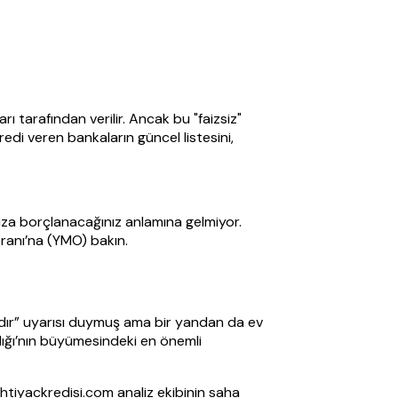
arı tarafından verilir. Ancak bu "faizsiz"
edi veren bankaların güncel listesini,
uza borçlanacağınız anlamına gelmiyor.
Oranı’na (YMO) bakın.
amdır” uyarısı duymuş ama bir yandan da ev
lığı’nın büyümesindeki en önemli
ihtiyackredisi.com analiz ekibinin saha