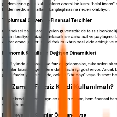
gözlemlerine göre, kullanıcıların önemli bir kısmı “helal finans
beklenmedik masraflarla karşılaşılmasına neden olabiliyor.
Toplumsal Güven ve Finansal Tercihler
Geleneksel bankalara duyulan güvensizlik de faizsiz bankacılığı c
algısını besliyor. Faizsiz bankacılık ise daha adil ve paylaşım
de kar amacı güder, temel fark bu kârın nasıl elde edildiği ve 
Ekonomik Koşulların Değişen Dinamikleri
2026 yılında enflasyon ve faiz dalgalanmaları, tüketicileri alter
insanlar faizsiz seçeneklere daha fazla ilgi gösteriyor. Ancak b
genel faizler yükseldiğinde, onların “kâr payı” veya “hizmet bede
Ne Zaman Faizsiz Kredi Kullanılmalı?
Faizsiz kredi kullanmak için en uygun zaman, hem finansal hem
desteklemeli.
Dini veya Etik Kaygılar Ön Plandaysa