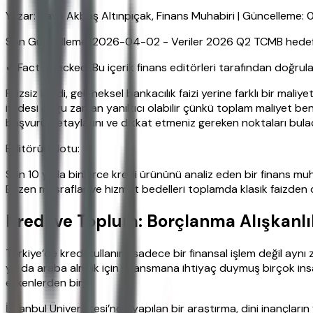
Yazar: Hava Akbaş Altınpıçak, Finans Muhabiri | Güncelleme:
Son Güncelleme: 2026-04-02 - Veriler 2026 Q2 TCMB hedefleri
✔ Fact Checked: Bu içerik finans editörleri tarafından doğrula
Faizsiz kredi, geleneksel bankacılık faizi yerine farklı bir maliy
ifadesi çoğu zaman yanıltıcı olabilir çünkü toplam maliyet benz
başvuru detaylarını ve dikkat etmeniz gereken noktaları bulac
Editörün Notu:
Son 10 yılda binlerce kredi ürününü analiz eden bir finans mu
Bazen masraflar ve hizmet bedelleri toplamda klasik faizden da
Kredi ve Toplum: Borçlanma Alışkanlık
Türkiye’de kredi kullanımı sadece bir finansal işlem değil ayn
ya da araba almak için finansmana ihtiyaç duymuş birçok insa
etkenlerden biri.
İstanbul Üniversitesi’nde yapılan bir araştırma, dini inançları