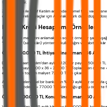
tahsil edilebilir.
Ziraat Katılım ile Vakıf Katılım arasındaki temel fark, vade esne
daha kısa süreli ihtiyaçlar için Albaraka Türk daha düşük dosy
Faizsiz Kredi Hesaplama Örnekleri
Faizsiz kredi maliyetini anlamak için somut örnekler şart. Aş
“Murabaha” (satış kârı) yöntemini kullandığını ve sabit bir kâr
Örnek 1: 50.000 TL İhtiyaç Finansmanı (36 Ay)
Diyelim ki Ziraat Katılım’dan aylık %1.20 kâr payı ile 50.000 
toplam kâr payı = 600 x 36 = 21.600 TL. Toplam geri ödeme = 
eklendiğinde toplam maliyet 72.100 TL’ye çıkar.
Aynı tutarı geleneksel bir bankadan %1.50 aylık faiz oranıyla 
Toplam geri ödeme = 77.000 TL. Görüldüğü gibi bu örnekte faiz
Örnek 2: 100.000 TL Konut Finansmanı (60 Ay)
Vakıf Katılım’dan %1.35 aylık kâr payı ile 100.000 TL konut fi