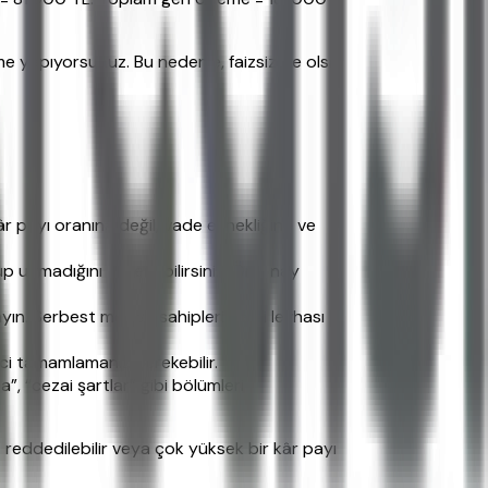
e yapıyorsunuz. Bu nedenle, faizsiz de olsa
r payı oranına değil, vade esnekliğine ve
p uymadığını öğrenebilirsiniz. Ön onay
ayın. Serbest meslek sahipleri vergi levhası
eci tamamlamanız gerekebilir.
, “cezai şartlar” gibi bölümleri
eddedilebilir veya çok yüksek bir kâr payı