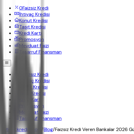
0
Faizsiz Kredi
İhtiyaç Kredisi
Konut Kredisi
Taşıt Kredisi
Kredi Kartı
Promosyon
Mevduat Faizi
Tasarruf Finansman
0
Faizsiz Kredi
İhtiyaç Kredisi
Konut Kredisi
Taşıt Kredisi
Kredi Kartı
Promosyon
Mevduat Faizi
Tasarruf Finansman
ihtiyackredisi.com
/
Blog
/
Faizsiz Kredi Veren Bankalar 2026 Gü