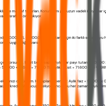
kliği ve masraf tutarları. Konut alımı gibi uzun vadeli ihtiyaçlar 
a masrafıyla öne çıkıyor.
ağıda 50.000 TL ve 100.000 TL tutarlar için iki farklı senaryoy
 oranı uyguladığını varsayıyoruz.
TL çekiyorsunuz. Basit bir hesapla: Aylık kâr payı tutarı = 50.
50.000 + 21.600 = 71.600 TL. Aylık taksit = 71.600 / 36 ≈ 1.9
çektiğinizi düşünelim. Hesaplama benzer: Aylık faiz = 50.000 x 
siz kredi daha ucuza geliyor. Ancak bu her zaman böyle olmayab
nansmanı. Aylık kâr payı = 1.350 TL. Toplam kâr payı = 1.350 x 