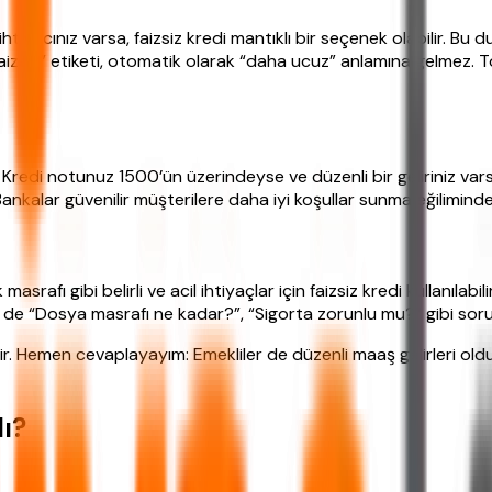
ihtiyacınız varsa, faizsiz kredi mantıklı bir seçenek olabilir. Bu
 “faizsiz” etiketi, otomatik olarak “daha ucuz” anlamına gelmez
ar. Kredi notunuz 1500’ün üzerindeyse ve düzenli bir geliriniz v
Bankalar güvenilir müşterilere daha iyi koşullar sunma eğiliminde
asrafı gibi belirli ve acil ihtiyaçlar için faizsiz kredi kullanılab
 de “Dosya masrafı ne kadar?”, “Sigorta zorunlu mu?” gibi sor
ir. Hemen cevaplayayım: Emekliler de düzenli maaş gelirleri ol
ı?