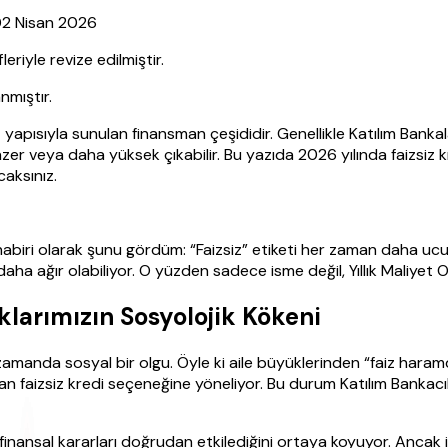
 02 Nisan 2026
yle revize edilmiştir.
nmıştır.
et yapısıyla sunulan finansman çeşididir. Genellikle Katılım Bankal
er veya daha yüksek çıkabilir. Bu yazıda 2026 yılında faizsiz kr
aksınız.
habiri olarak şunu gördüm: “Faizsiz” etiketi her zaman daha uc
ha ağır olabiliyor. O yüzden sadece isme değil, Yıllık Maliyet 
larımızın Sosyolojik Kökeni
ı zamanda sosyal bir olgu. Öyle ki aile büyüklerinden “faiz har
n faizsiz kredi seçeneğine yöneliyor. Bu durum Katılım Bankacı
n finansal kararları doğrudan etkilediğini ortaya koyuyor. Ancak 