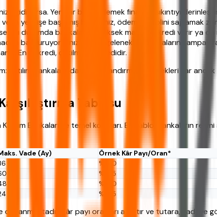
ize gidiyorsa. Yeni bir borç eklemek finansal sıkıntıyı derinleştire
veya yeni işe başlamış biriyseniz, ödeme disiplini sağlamak zor o
se. Bu durumda bankalar ya yüksek maliyetle kredi verir ya da
ırmadan başvuruyorsanız. Bazen geleneksel bankaların kampanyalı
nız. En iyi kredi, çekilmeyen kredidir.
: Katılım bankalarında da yapılandırma seçenekleri var ancak 
 Karşılaştırma Tablosu
a Katılım Bankaları ve temel koşulları. Bu tablo, bankaların resmi
Maks. Vade (Ay)
Örnek Kâr Payı/Oran*
36
%1.20
60
%1.35
48
%1.30
24
%1.25
e dayanmaktadır. Kâr payı oranları aylıktır ve tutara, vadeye gö