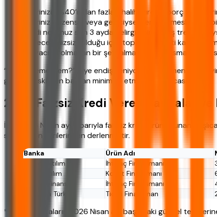
Gelirinizin %40’ından fazlası halihazırdaki borç taksitlerin
Geliriniz düzensiz veya geçiciyse. Serbest meslek sahibi 
Kredi notunuz son 3 ayda belirgin bir düşüş trendindey
Sadece “faizsiz” olduğu için, toplam maliyeti karşılaşt
İhtiyacınız olmayan bir şeyi almak için finansman arıyorsa
“Ya ödeyemezsem?” diye endişeleniyorsanız, hemen belirteyim
güçlüğü riskini en baştan minimize etmek en akıllıcası.
2026 Faizsiz Kredi Veren Bankalar ve
İşte 2026 Nisan ayı itibarıyla faizsiz kredi ürünü sunan başlıc
simülasyon verilerinden derlenmiştir.
Banka
Ürün Adı
Ziraat Katılım
İhtiyaç Finansmanı
Vakıf Katılım
Konut Finansmanı
Türkiye Finans
İhtiyaç Finansmanı
Albaraka Türk
Ticari Finansman
*Tablo, bankaların 2026 Nisan ayı başındaki güncel tekliflerin