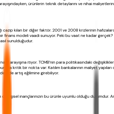
” arayışındayken, ürünlerin teknik detaylarını ve nihai maliyetler
azip kılan bir diğer faktör. 2001 ve 2008 krizlerinin hafızalardak
cı bir finans modeli vaadi sunuyor. Peki bu vaat ne kadar gerçek
nasıl sunulduğudur.
natif arayışına itiyor. TCMB’nin para politikasındaki değişiklikler
urada kritik bir nokta var: Katılım bankalarının maliyet yapıları
li” de artış eğilimine girebiliyor.
 de kişisel inançlarınızın bu ürünle uyumlu olduğu durumdur. A