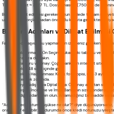
TL. Aylık taksit ≈ 3.017 TL. Dosya masrafı (750 TL) de eklenin
Burada dikkat edilmesi gereken, uzun vadede toplam maliyeti
uzun vadeli borçlanmadan önce “Bu konuta gerçekten ihtiya
Başvuru Adımları ve Dikkat Edilmesi 
Faizsiz kredi başvurusu yapmak için izlemeniz gereken yol asl
Karşılaştırma ve Ön Seçim: Yukarıdaki tabloyu ve hesapl
masraflara da bakın.
Ön Başvuru ve Onay: Çoğu bankanın internet sitesinde “
genelde 48 saat içinde gelir.
Belgelerin Hazırlanması: Kimlik fotokopisi, son 3 aylık m
göstermek zorunda.
Şubeye Gidiş veya Dijital İmza: Ön onay aldıktan sonra, 
Sözleşme İnceleme ve İmza: Bankanın size gönderdiği sözle
anladığınızdan emin olun. Anlamadığınız bir madde var
“Acaba kredi notum düşükse ne olur?” diye düşünüyorsanız, h
oranı teklif edilebilir. Bu durumda önce kredi notunuzu iyileşti