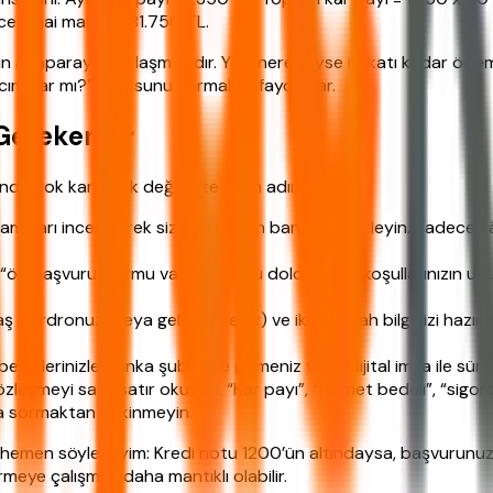
ce nihai maliyet 181.750 TL.
n anaparaya yaklaşmasıdır. Yani neredeyse iki katı kadar ödem
cım var mı?” sorusunu sormakta fayda var.
Gerekenler
ında çok karmaşık değil. İşte adım adım süreç:
amaları inceleyerek size en uygun bankayı belirleyin. Sadece kâ
ön başvuru” formu var. Bu formu doldurarak, koşullarınızın uyu
aaş bordronuz (veya gelir belgeniz) ve ikametgah bilginizi hazırl
belgelerinizle banka şubesine gitmeniz veya dijital imza ile sür
şmeyi satır satır okuyun. “Kâr payı”, “hizmet bedeli”, “sigorta”
sa sormaktan çekinmeyin.
emen söyleyeyim: Kredi notu 1200’ün altındaysa, başvurunuz r
rmeye çalışmak daha mantıklı olabilir.