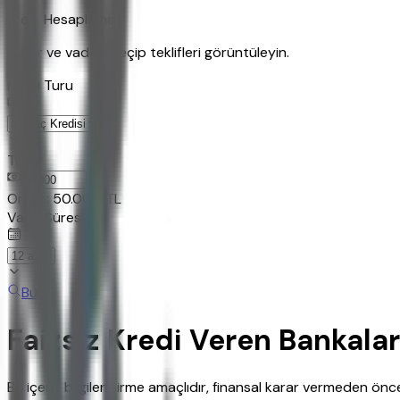
Kredi Hesaplama
Tutar ve vadeyi seçip teklifleri görüntüleyin.
Kredi Turu
Tutar
TL
Ornek:
50.000
TL
Vade Süresi
Bul
Faizsiz Kredi Veren Bankala
Bu içerik bilgilendirme amaçlıdır, finansal karar vermeden ö