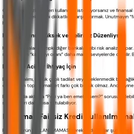
Geleneksel faizli ürünleri kullanmak istemiyorsanız ve finansal 
bankalarının tekliflerini dikkatlice karşılaştırmak. Unutmayın
hesaplayın.
Kredi Notunuz Yüksek ve Geliriniz Düzenliyse
Katılım bankaları da tıpkı diğer bankalar gibi risk analizi yap
size sunulan “kâr payı oranı” daha makul seviyelerde olabilir. 
Belirli ve Acil Bir İhtiyaç İçin
Ev eşyası alımı, küçük çaplı tadilat veya beklenmedik bir sağlık m
olduğu için toplam maliyet farkı çok büyük olmaz. Ancak yine
Bu noktada aklınıza “Peki ya ben emekliysem?” sorusu gelebil
seçenekleri daha kısa tutulabiliyor.
Ne Zaman Faizsiz Kredi Kullanılmamal
Finansal ürün KULLANILMAMASI gereken durumlar şunlardır: