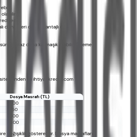
bilir.
labilir.
 reddeder.
 dönemleri daha avantajlı olabilir.
süreç biraz daha karmaşık olabilir. Ödeme
 sitelerinden ve ihtiyackredisi.com
Dosya Masrafı (TL)
500
750
600
400
re değişiklik gösterebilir. Dosya masrafları