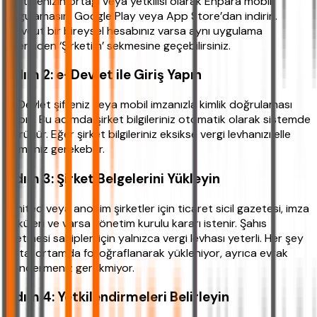
İşletmenizin ortağı veya yetkilisi olarak Enpara mobil
uygulamasını Google Play veya App Store’dan indirin.
Mevcut bir bireysel hesabınız varsa aynı uygulama
üzerinden ‘Şirketim’ sekmesine geçebilirsiniz.
Adım 2: e-Devlet ile Giriş Yapın
e-Devlet şifreniz veya mobil imzanızla kimlik doğrulaması
yapın. Bu adımda şirket bilgileriniz otomatik olarak sistemde
görünür. Eğer şirket bilgileriniz eksikse vergi levhanızı elle
girmeniz gerekebilir.
Adım 3: Şirket Belgelerini Yükleyin
Limited veya anonim şirketler için ticaret sicil gazetesi, imza
sirküleri ve varsa yönetim kurulu kararı istenir. Şahıs
işletmesi sahipleri için yalnızca vergi levhası yeterli. Her şey
dijital ortamda fotoğraflanarak yükleniyor, ayrıca evrak
göndermeniz gerekmiyor.
Adım 4: Yetkilendirmeleri Belirleyin