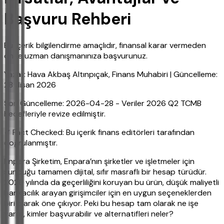
Başvuru Rehberi
Bu içerik bilgilendirme amaçlıdır, finansal karar vermeden
önce uzman danışmanınıza başvurunuz.
Yazar: Hava Akbaş Altınpıçak, Finans Muhabiri | Güncelleme:
28 Nisan 2026
Son Güncelleme: 2026-04-28 - Veriler 2026 Q2 TCMB
hedefleriyle revize edilmiştir.
✔ Fact Checked: Bu içerik finans editörleri tarafından
doğrulanmıştır.
Enpara Şirketim, Enpara’nın şirketler ve işletmeler için
sunduğu tamamen dijital, sıfır masraflı bir hesap türüdür.
2026 yılında da geçerliliğini koruyan bu ürün, düşük maliyetli
bankacılık arayan girişimciler için en uygun seçeneklerden
biri olarak öne çıkıyor. Peki bu hesap tam olarak ne işe
yarar, kimler başvurabilir ve alternatifleri neler?