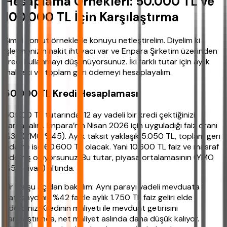
Hesaplama Örnekleri: 50.000 TL ve
100.000 TL İçin Karşılaştırma
Şimdi somut örneklerle konuyu netleştirelim. Diyelim ki
işletmenizin nakit ihtiyacı var ve Enpara Şirketim üzerinden
kredi kullanmayı düşünüyorsunuz. İki farklı tutar için aylık
maliyeti ve toplam geri ödemeyi hesaplayalım.
50.000 TL Kredi Hesaplaması
50.000 TL tutarında, 12 ay vadeli bir kredi çektiğinizi
varsayalım. Enpara’nın Nisan 2026 için uyguladığı faiz oranı
%36 (YMO %45). Aylık taksit yaklaşık 5.050 TL, toplam geri
ödeme ise 60.600 TL olacak. Yani 10.600 TL faiz ve masraf
ödemiş oluyorsunuz. Bu tutar, piyasa ortalamasının (YMO
%50 civarı) altında.
Bir de şu açıdan bakalım: Aynı parayı vadeli mevduata
yatırsaydınız %42 faizle aylık 1.750 TL faiz geliri elde
ederdiniz. Kredinin maliyeti ile mevduat getirisini
karşılaştırınca, net maliyet aslında daha düşük kalıyor.