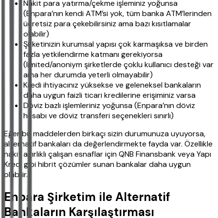
Nakit para yatırma/çekme işleminiz yoğunsa
(Enpara’nın kendi ATM’si yok, tüm banka ATM’lerinden
ücretsiz para çekebilirsiniz ama bazı kısıtlamalar
olabilir)
Şirketinizin kurumsal yapısı çok karmaşıksa ve birden
fazla yetkilendirme katmanı gerekiyorsa
(limited/anoniym şirketlerde çoklu kullanıcı desteği var
ama her durumda yeterli olmayabilir)
Kredi ihtiyacınız yüksekse ve geleneksel bankaların
daha uygun faizli ticari kredilerine erişiminiz varsa
Döviz bazlı işlemleriniz yoğunsa (Enpara’nın döviz
hesabı ve döviz transferi seçenekleri sınırlı)
Eğer bu maddelerden birkaçı sizin durumunuza uyuyorsa,
alternatif bankaları da değerlendirmekte fayda var. Özellikle
nakit ağırlıklı çalışan esnaflar için QNB Finansbank veya Yapı
Kredi gibi hibrit çözümler sunan bankalar daha uygun
olabilir.
Enpara Şirketim ile Alternatif
Bankaların Karşılaştırması