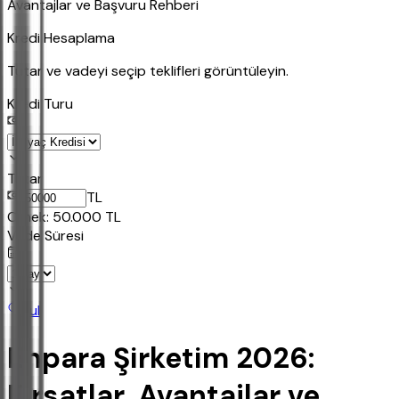
Avantajlar ve Başvuru Rehberi
Kredi Hesaplama
Tutar ve vadeyi seçip teklifleri görüntüleyin.
Kredi Turu
Tutar
TL
Ornek:
50.000
TL
Vade Süresi
Bul
Enpara Şirketim 2026:
Fırsatlar, Avantajlar ve