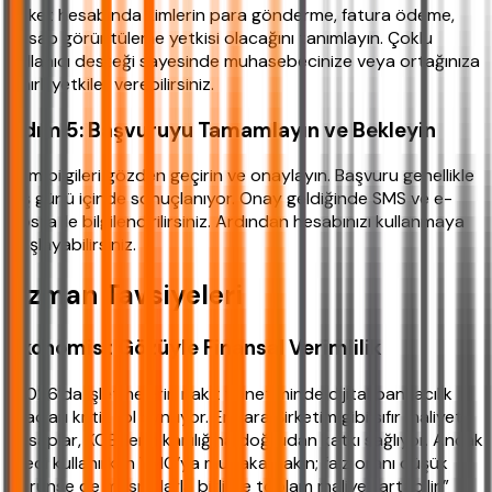
Şirket hesabında kimlerin para gönderme, fatura ödeme,
hesap görüntüleme yetkisi olacağını tanımlayın. Çoklu
kullanıcı desteği sayesinde muhasebecinize veya ortağınıza
sınırlı yetkiler verebilirsiniz.
Adım 5: Başvuruyu Tamamlayın ve Bekleyin
Tüm bilgileri gözden geçirin ve onaylayın. Başvuru genellikle
1 iş günü içinde sonuçlanıyor. Onay geldiğinde SMS ve e-
posta ile bilgilendirilirsiniz. Ardından hesabınızı kullanmaya
başlayabilirsiniz.
Uzman Tavsiyeleri
Ekonomist Gözüyle Finansal Verimlilik
“2026’da işletmelerin nakit yönetiminde dijital bankacılık
araçları kritik rol oynuyor. Enpara Şirketim gibi sıfır maliyetli
hesaplar, KOBİ’lerin kârlılığına doğrudan katkı sağlıyor. Ancak
kredi kullanırken YMO’ya mutlaka bakın; faiz oranı düşük
görünse de masraflarla birlikte toplam maliyet artabilir.”