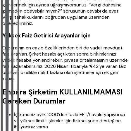
göndermek için ayrıca uğraşmıyorsunuz. “Vergi dairesine
gitmeden ödeyebilir miyim?” sorusunun cevabı da evet:
Vergi tahakkuklarını doğrudan uygulama üzerinden
ödeyebilirsiniz.
Yüksek Faiz Getirisi Arayanlar İçin
Enpara’nın en cazip özelliklerinden biri de vadeli mevduat
faiz oranları. Şirket hesabı açtıktan sonra birikimlerinizi
vadeli hesaba yönlendirebilir, piyasa ortalamasının üzerinde
faiz kazanabilirsiniz. 2026 Nisan itibarıyla %42’ye varan faiz
oranları, özellikle nakit fazlası olan işletmeler için ek gelir
kapısı.
Enpara Şirketim KULLANILMAMASI
Gereken Durumlar
İşletmeniz aylık 1000’den fazla EFT/havale yapıyorsa
ve yüksek limitli işlemler için fiziksel şube desteğine
ihtiyacınız varsa