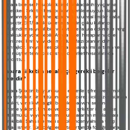
Enpara bireysel hesaplar kişisel bankacılık ihtiyaçlarına
yönelikken, Şirketim hesabı ticari işlemlere uygun olarak
tasarlanmıştır. Şirket hesaplarında kurumsal limitler daha
yüksektir, EFT/havale ücretleri sıfırdır, çoklu kullanıcı
yetkilendirmesi yapılabilir ve entegre fatura ödeme ile vergi
tahakkukları yönetilebilir. Ayrıca şirket hesaplarına özel
ticari kredi limiti ve vadeli mevduat faizi oranları daha
avantajlıdır. Bireysel hesaplarda olmayan limit artırma ve
özel müşteri temsilcisi desteği de şirket hesaplarında
mevcuttur.
Enpara Şirketim hesabı için gerekli belgeler
nelerdir?
Enpara Şirketim başvurusunda e-Devlet şifresi veya mobil
imza yeterlidir. Şirket türüne göre ticaret sicil gazetesi, imza
sirküleri, vergi levhası gibi belgeler başvuru sırasında
sisteme yüklenir. Limited ve anonim şirketler için ayrıca
yetkili müdür veya yönetim kurulu kararının imzalanması
gerekebilir. Şahıs işletmesi sahiplerinden yalnızca vergi
levhası istenir. Tüm belgeler dijital ortamda fotoğraflanarak