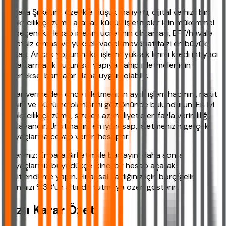
Enpara Şirketim, özellikle düşük maliyetli, dijital ve hızlı bir
bankacılık çözümü arayan küçük işletmeler için mükemmel
bir seçenek. Hesap işletim ücretinin olmaması, EFT/havale
ücretsiz olması ve yüksek vadeli mevduat faizi en büyük
artıları. Ancak yoğun nakit işlemi, yüksek limitli kredi ihtiyacı
veya karmaşık kurumsal yapıya sahip işletmeler için
geleneksel bankalar daha uygun olabilir.
Karar vermeden önce işletmenizin aylık işlem hacmini, nakit
akışını ve büyüme planlarını göz önünde bulundurun. En iyi
bankacılık çözümü, size en az maliyetle en fazla verimliliği
sağlayandır. Unutmayın, en iyi hesap, işletmenizin gerçek
ihtiyaçlarına cevap veren hesaptır.
Önerimiz: Enpara Şirketim ile başlayın, daha sonra
ihtiyaçlarınız büyüdükçe ikinci bir hesap açarak
çeşitlendirme yapın. Finansal sağlığınız için borç/gelir
oranınızı %30’un altında tutmaya özen gösterin.
Hızlı Karar Özeti