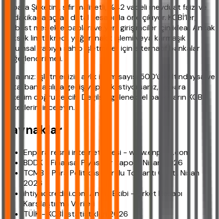
Enpara Şirketim, sıfır maliyetli, %42 vadeli mevduat faizi ve
10 dakikada açılan dijital hesabıyla öne çıkıyor. KOBİ’ler,
serbest meslek erbapları ve yeni girişimciler için ideal. Ancak
yüksek limitli kredi, yoğun nakit işlemi veya karmaşık
kurumsal yapıya sahip işletmeler için alternatif bankalar
değerlendirilmeli.
Kararınız: İşletmenizin aylık işlem sayısı 500’ün altındaysa ve
dijital bankacılığa geçiş yapmak istiyorsanız, Enpara
Şirketim doğru tercih. Değilse, geleneksel bankaların KOBİ
paketlerini inceleyin.
Kaynaklar
Enpara resmi internet sitesi - www.enpara.com
BDDK - Finansal Piyasalar Raporu Nisan 2026
TCMB - Para Politikası Kurulu Toplantı Özeti, Nisan
2026
ihtiyackredisi.com Analiz Ekibi - Şirket Hesabı
Karşılaştırma Verileri
TÜİK - KOBİ İstatistikleri 2026