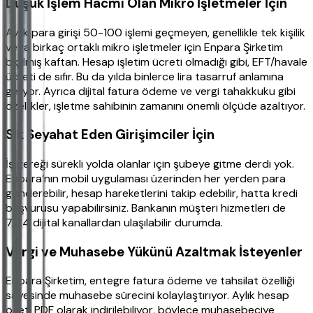
Düşük İşlem Hacmi Olan Mikro İşletmeler İçin
Aylık para girişi 50-100 işlemi geçmeyen, genellikle tek kişilik
veya birkaç ortaklı mikro işletmeler için Enpara Şirketim
biçilmiş kaftan. Hesap işletim ücreti olmadığı gibi, EFT/havale
ücreti de sıfır. Bu da yılda binlerce lira tasarruf anlamına
geliyor. Ayrıca dijital fatura ödeme ve vergi tahakkuku gibi
özellikler, işletme sahibinin zamanını önemli ölçüde azaltıyor.
Sık Seyahat Eden Girişimciler İçin
İş gereği sürekli yolda olanlar için şubeye gitme derdi yok.
Enpara’nın mobil uygulaması üzerinden her yerden para
gönderebilir, hesap hareketlerini takip edebilir, hatta kredi
başvurusu yapabilirsiniz. Bankanın müşteri hizmetleri de
7/24 dijital kanallardan ulaşılabilir durumda.
Vergi ve Muhasebe Yükünü Azaltmak İsteyenler
Enpara Şirketim, entegre fatura ödeme ve tahsilat özelliği
sayesinde muhasebe sürecini kolaylaştırıyor. Aylık hesap
özeti PDF olarak indirilebiliyor, böylece muhasebeciye