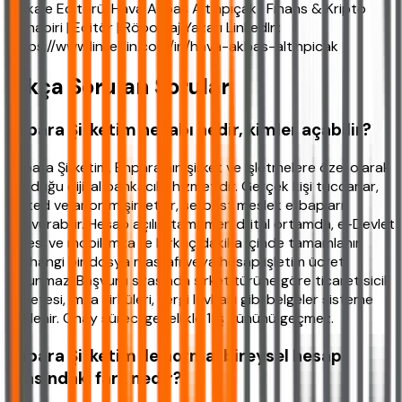
Makale Editörü: Hava Akbaş Altınpıçak | Finans & Kripto
Muhabiri | Editör | Röportaj Yazarı LinkedIn:
https://www.linkedin.com/in/hava-akbas-altinpicak
Sıkça Sorulan Sorular
Enpara Şirketim hesabı nedir, kimler açabilir?
Enpara Şirketim, Enpara'nın şirket ve işletmelere özel olarak
sunduğu dijital bankacılık hizmetidir. Gerçek kişi tüccarlar,
limited ve anonim şirketler, serbest meslek erbapları
başvurabilir. Hesap açılışı tamamen dijital ortamda, e-Devlet
şifresi ve mobil imza ile birkaç dakika içinde tamamlanır.
Herhangi bir dosya masrafı veya hesap işletim ücreti
bulunmaz. Başvuru sırasında şirket türüne göre ticaret sicil
gazetesi, imza sirküleri, vergi levhası gibi belgeler sisteme
yüklenir. Onay süreci genellikle 1 iş gününü geçmez.
Enpara Şirketim ile normal bireysel hesap
arasındaki fark nedir?