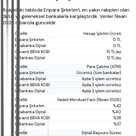
Aşağıdaki tabloda Enpara Şirketim’i, en yakın rakipleri olan
dijital ve geleneksel bankalarla karşılaştırdık. Veriler Nisan
2026 itibarıyla günceldir.
Hesap İşletim Ücreti
0 TL
0 TL
15 TL/ay
12 TL/ay
Para Çekme (ATM)
Ücretsiz (tüm bankalar)
Ayda 5 işlem ücretsiz
Ayda 3 işlem ücretsiz
Ayda 2 işlem ücretsiz
Vadeli Mevduat Faizi (Nisan 2026)
%42
%40
%38
%37
Dijital Başvuru Süresi