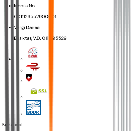
Mersis No
0011129552900001
Vergi Dairesi
Beşiktaş V.D. 0111295529
Kurumsal