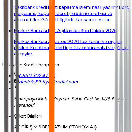
Vakıfbank kredi kartı kapatma işlemi nasıl yapılır? Borç
sorgulama, kapama ücreti, kredi notu etkisi ve
alternatifler. Güncel bilgilerle kapsamlı rehber.
Merkez Bankası Faiz Açıklaması Son Dakika 2026
Merkez Bankası Ağustos 2026 faiz kararı ve piyasa
etkileri. Kredi maliyetleri için faiz oranı analizi ve güncel
detaylar.
En Uygun Kredi Hesaplama
0850 302 47 90
destek@ihtiyackredisi.com
Sinanpaşa Mah. Süleyman Seba Cad. No:14/5 Beşiktaş
/ İstanbul
Şirket Bilgileri
AK GİRİŞİM SİBER YAZILIM OTONOM A.Ş.