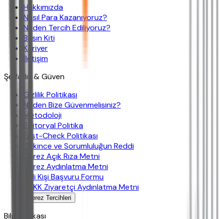
Hakkımızda
Nasıl Para Kazanıyoruz?
Neden Tercih Ediliyoruz?
Basın Kiti
Kariyer
İletişim
Şeffaflık & Güven
Gizlilik Politikası
Neden Bize Güvenmelisiniz?
Metodoloji
Editoryal Politika
Fast-Check Politikası
Çekince ve Sorumluluğun Reddi
Çerez Açık Rıza Metni
Çerez Aydınlatma Metni
İlgili Kişi Başvuru Formu
KVKK Ziyaretçi Aydınlatma Metni
Çerez Tercihleri
Bilgi Bankası