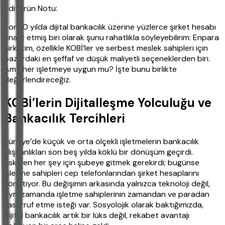
Editörün Notu:
Son 10 yılda dijital bankacılık üzerine yüzlerce şirket hesabı
analiz etmiş biri olarak şunu rahatlıkla söyleyebilirim: Enpara
Şirketim, özellikle KOBİ’ler ve serbest meslek sahipleri için
pazardaki en şeffaf ve düşük maliyetli seçeneklerden biri.
Ama her işletmeye uygun mu? İşte bunu birlikte
değerlendireceğiz.
KOBİ’lerin Dijitalleşme Yolculuğu ve
Bankacılık Tercihleri
Türkiye’de küçük ve orta ölçekli işletmelerin bankacılık
alışkanlıkları son beş yılda köklü bir dönüşüm geçirdi.
Eskiden her şey için şubeye gitmek gerekirdi; bugünse
işletme sahipleri cep telefonlarından şirket hesaplarını
yönetiyor. Bu değişimin arkasında yalnızca teknoloji değil,
aynı zamanda işletme sahiplerinin zamandan ve paradan
tasarruf etme isteği var. Sosyolojik olarak baktığımızda,
dijital bankacılık artık bir lüks değil, rekabet avantajı