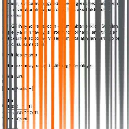
yüklenir, ayrıca evrak göndermeniz gerekmez. Belgelerin
güncel ve okunaklı olması önemlidir, aksi halde süreç
uzayabilir.
©2026 ihtiyackredisi.com - Tüm hakları saklıdır. Sunulan
bilgiler yatırım tavsiyesi niteliğinde olmayıp araştırmalar
neticesinde editör ve yazarlarımız tarafından derlenip bilgi
amaçlı sunulmaktadır.
Kredi Hesaplama
Tutar ve vadeyi seçip teklifleri görüntüleyin.
Kredi Turu
Tutar
TL
Ornek:
50.000
TL
Vade Süresi