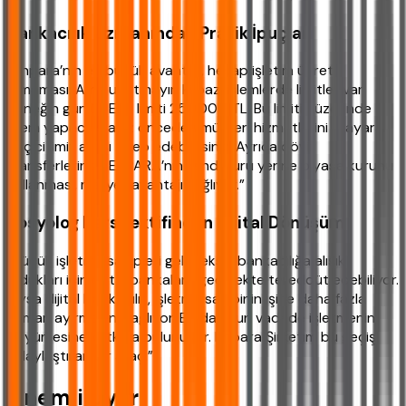
Bankacılık Uzmanından Pratik İpuçları
“Enpara’nın en büyük avantajı, hesap işletim ücreti
olmaması. Ama unutmayın ki bazı işlemlerde limitler var.
Örneğin günlük EFT limiti 250.000 TL. Bu limitin üzerinde
işlem yapacaksanız önceden müşteri hizmetlerini arayarak
geçici limit artışı talep edebilirsiniz. Ayrıca döviz
transferlerinde ENPARA’nın kendi kuru yerine piyasa kurunu
kullanması, maliyet avantajı sağlıyor.”
Sosyolog Perspektifinden Dijital Dönüşüm
“Küçük işletme sahipleri geleneksel bankacılığa alışık
oldukları için dijital bankalara geçmekte tereddüt edebiliyor.
Oysa dijital bankacılık, işletme sahibinin işine daha fazla
zaman ayırmasını sağlıyor. Bu da uzun vadede işletmenin
büyümesine katkıda bulunuyor. Enpara Şirketim bu geçişi
kolaylaştıran bir araç.”
Önemli Uyarı