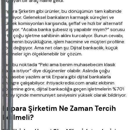
sağlayan bir araç haline geldi.
Enpara Şirketim gibi ürünler, bu dönüşümün tam kalbinde
yer alıyor. Geleneksel bankaların karmaşık süreçleri ve
yüksek komisyonları karşısında, şeffaf ve hızlı bir alternatif
sunuyor. “Acaba banka şubesiz iş yapabilir miyim?” sorusu
artık çoğu işletme sahibinin aklını kurcalıyor. Bunun cevabı,
işletmenin büyüklüğüne, işlem hacmine ve müşteri profiline
göre değişiyor. Ama net olan şu: Dijital bankacılık, küçük
işletmeler için ölçeklenebilir bir çözüm.
Tam bu noktada “Peki ama benim muhasebecim klasik
banka istiyor” diye düşünenler olabilir. Aslında çoğu
muhasebe yazılımı artık Enpara gibi dijital bankalarla
entegre çalışabiliyor. ihtiyackredisi.com analiz ekibinin
gözlemine göre, dijital bankacılığa geçen işletmelerin %70’i
altı ay içinde memnuniyet seviyesini yüksek olarak bildiriyor.
Enpara Şirketim Ne Zaman Tercih
Edilmeli?