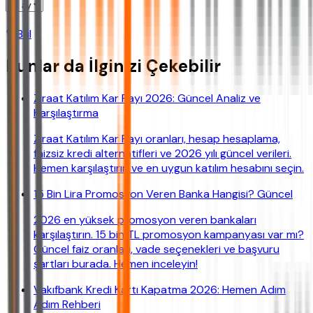
Bul
Bunlar da İlginizi Çekebilir
Ziraat Katılım Kar Payı 2026: Güncel Analiz ve
Karşılaştırma
Ziraat Katılım Kar Payı oranları, hesap hesaplama,
faizsiz kredi alternatifleri ve 2026 yılı güncel verileri.
Hemen karşılaştırın ve en uygun katılım hesabını seçin.
15 Bin Lira Promosyon Veren Banka Hangisi? Güncel
2026 en yüksek promosyon veren bankaları
karşılaştırın. 15 bin TL promosyon kampanyası var mı?
Güncel faiz oranları, vade seçenekleri ve başvuru
şartları burada. Hemen inceleyin!
Vakıfbank Kredi Kartı Kapatma 2026: Hemen Adım
Adım Rehberi