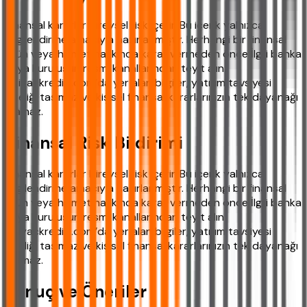
Finansal kararlar bireysel risk içerir. Bu içerik yalnızca
bilgilendirme amacıyla hazırlanmıştır. Herhangi bir finansal
ürün veya hizmet hakkında karar vermeden önce İlgili banka
veya kuruluşun resmi kanallarından teyit alın.
ihtiyackredisi.com’da yer alan bilgiler, yatırım tavsiyesi
niteliği taşımaz ve kişisel finansal kararlarınızın tek dayanağı
olamaz.
Finansal Risk Bildirimi
Finansal kararlar bireysel risk içerir. Bu içerik yalnızca
bilgilendirme amacıyla hazırlanmıştır. Herhangi bir finansal
ürün veya hizmet hakkında karar vermeden önce İlgili banka
veya kuruluşun resmi kanallarından teyit alın.
ihtiyackredisi.com’da yer alan bilgiler, yatırım tavsiyesi
niteliği taşımaz ve kişisel finansal kararlarınızın tek dayanağı
olamaz.
Sonuç ve Öneriler