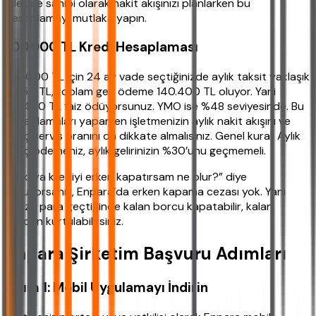
İşletme sahibi olarak nakit akışınızı planlarken bu
hesaplamayı mutlaka yapın.
100.000 TL Kredi Hesaplaması
100.000 TL için 24 ay vade seçtiğinizde aylık taksit yaklaşık
5.850 TL, toplam geri ödeme 140.400 TL oluyor. Yani
40.400 TL faiz ödüyorsunuz. YMO ise %48 seviyesinde. Bu
hesaplamaları yaparken işletmenizin aylık nakit akışını ve
borç servis oranını da dikkate almalısınız. Genel kural: Aylık
borç ödemeniz, aylık gelirinizin %30’unu geçmemeli.
“Peki ya krediyi erken kapatırsam ne olur?” diye
soruyorsanız, Enpara’da erken kapama cezası yok. Yani
elinize para geçtiğinde kalan borcu kapatabilir, kalan
faizden kurtulabilirsiniz.
Enpara Şirketim Başvuru Adımları
Adım 1: Mobil Uygulamayı İndirin