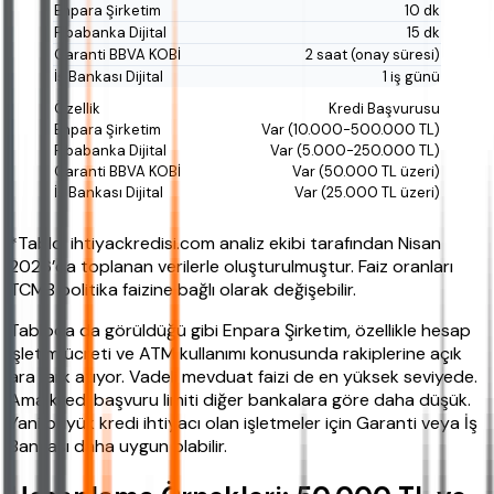
10 dk
15 dk
2 saat (onay süresi)
1 iş günü
Kredi Başvurusu
Var (10.000-500.000 TL)
Var (5.000-250.000 TL)
Var (50.000 TL üzeri)
Var (25.000 TL üzeri)
*Tablo, ihtiyackredisi.com analiz ekibi tarafından Nisan
2026’da toplanan verilerle oluşturulmuştur. Faiz oranları
TCMB politika faizine bağlı olarak değişebilir.
Tabloda da görüldüğü gibi Enpara Şirketim, özellikle hesap
işletim ücreti ve ATM kullanımı konusunda rakiplerine açık
ara fark atıyor. Vadeli mevduat faizi de en yüksek seviyede.
Ama kredi başvuru limiti diğer bankalara göre daha düşük.
Yani büyük kredi ihtiyacı olan işletmeler için Garanti veya İş
Bankası daha uygun olabilir.