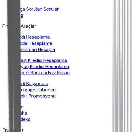
Sıkça Sorulan Sorular
Blog
Finansal Araçlar
Kredi Hesaplama
Yüzde Hesaplama
Finansman Hesapla
Konut Kredisi Hesaplama
İhtiyaç Kredisi Hesaplama
Merkez Bankası Faiz Kararı
Kredi Başvurusu
Mortgage Haberleri
Emekli Promosyonu
İban
Banka
Findeks
Trustpilot