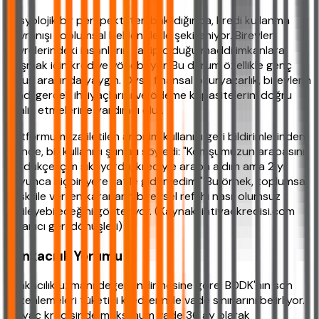
Sosyolojik bir perspektiften bakıldığında, kredi kullanma
davranışı toplumsal beklentilerle şekilleniyor. Bireyler,
çevrelerindeki insanların sahip olduğu maddi imkanlara
ulaşmak için krediye yönebiliyor. Bu durum özellikle genç
nüfus arasında yaygın. Oysa finansal okuryazarlık, bireylerin
kendi gerçek ihtiyaçlarını ve ödeme kapasitelerini doğru
analiz etmelerine yardımcı olur.
Platformumuza iletilen anonim kullanıcı geri bildirimlerinden
birinde, bir kullanıcı şunları söyledi: "Komşumuzun arabasını
gördükçe içim sıkılıyordu, krediyle araba aldım ama 2 yıl
boyunca hiçbir yere tatile gidemedim." Bu örnek, toplumsal
baskı ile verilen kararların bireysel refahı nasıl olumsuz
etkileyebileceğini gösteriyor. (Kaynak: ihtiyackredisi.com
kullanıcı geri dönüşleri)
Bankacılık Yorumu
Bankacılık uzmanı değerlendirmesine göre, BDDK'nın son
düzenlemeleri tüketici kredilerinde vade sınırlarını belirliyor.
İhtiyaç kredisinde maksimum vade 36 ay olarak