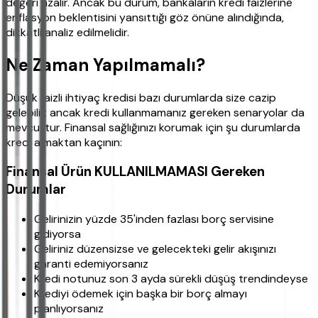
değeri azalır. Ancak bu durum, bankaların kredi faizlerine
enflasyon beklentisini yansıttığı göz önüne alındığında,
dikkatli analiz edilmelidir.
Ne Zaman Yapılmamalı?
Düşük faizli ihtiyaç kredisi bazı durumlarda size cazip
gelebilir; ancak kredi kullanmamanız gereken senaryolar da
mevcuttur. Finansal sağlığınızı korumak için şu durumlarda
kredi almaktan kaçının:
Finansal Ürün KULLANILMAMASI Gereken
Durumlar
Gelirinizin yüzde 35'inden fazlası borç servisine
gidiyorsa
Geliriniz düzensizse ve gelecekteki gelir akışınızı
garanti edemiyorsanız
Kredi notunuz son 3 ayda sürekli düşüş trendindeyse
Krediyi ödemek için başka bir borç almayı
planlıyorsanız