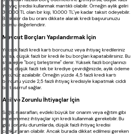
ihtiyaç kredisi kullanmak mantıklı olabilir. Örneğin aylık geliri
30.000 TL olan bir kişi, 10.000 TL'ye kadar taksit ödeyebilir.
Bankalar da bu oranı dikkate alarak kredi başvurunuzu
olumlu değerlendirir.
Mevcut Borçları Yapılandırmak İçin
Yüksek faizli kredi kartı borcunuz veya ihtiyaç kredileriniz
varsa, düşük faizli bir kredi ile bu borçları kapatabilirsiniz. Bu
stratejiye "borç birleştirme" denir. Yüksek faizli borçlarınızı
daha düşük faizli tek bir krediye çevirdiğinizde, aylık ödeme
yükünüz azalabilir. Örneğin yüzde 4,5 faizli kredi kartı
borcunu yüzde 2,5 faizli ihtiyaç kredisiyle kapatmak ciddi
bir tasarruf sağlar.
Acil ve Zorunlu İhtiyaçlar İçin
Sağlık masrafları, evdeki büyük bir onarım veya eğitim gibi
ertelenemez ihtiyaçlar için kredi kullanmak gerekebilir. Bu
gibi zorunlu durumlarda, düşük faizli ihtiyaç kredisi
cankurtaran olabilir. Ancak burada dikkat edilmesi gereken