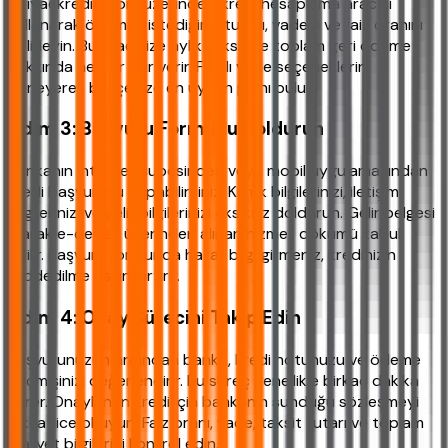
ihtiyackredisi.com üzerindeki kredi hesaplama aracını
kullanarak ödemek istediğiniz tutarı, vadeyi ve faiz oranını
belirleyin. Bu araç size aylık taksit ve toplam geri ödeme
hakkında net bir fikir verir. Farklı vade seçeneklerini
deneyerek bütçenize en uygun planı bulun.
Adım 3: Başvuru Formunu Doldurun
Bankanın internet şubesinden veya mobil uygulamasından
kredi başvurusu yapabilirsiniz. Kimlik bilgilerinizi, iletişim
bilgilerinizi ve gelir bilgilerinizi eksiksiz doldurun. Gelir belgesi
olarak e-devlet üzerinden alınan hizmet dökümü kabul
edilir. Başvuru formunda hatalı bilgi girmeniz, kredinizin
reddedilme riskini artırır.
Adım 4: Onay Sürecini Takip Edin
Başvurunuzun ardından banka, kredi notunuzu ve ödeme
geçmişinizi değerlendirir. Bu süreç genellikle birkaç dakika
sürer. Onaylanan kredi için bankanın sunduğu sözleşmeyi
dikkatlice okuyun. Faiz oranı, vade, taksit tutarı ve toplam
maliyet bilgilerini kontrol edin.