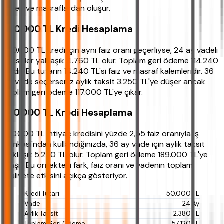
gideri ve masraflardan oluşur.
100.000 TL Kredi Hesaplama
100.000 TL kredi için aynı faiz oranı geçerliyse, 24 ay vadeli
taksitler yaklaşık 4.760 TL olur. Toplam geri ödeme 114.240
TL'dir. Bu tutarın 14.240 TL'si faiz ve masraf kalemleridir. 36
ay vade seçerseniz aylık taksit 3.250 TL'ye düşer ancak
toplam geri ödeme 117.000 TL'ye çıkar.
150.000 TL Kredi Hesaplama
150.000 TL ihtiyaç kredisini yüzde 2,55 faiz oranıyla İş
Bankası'ndan kullandığınızda, 36 ay vade için aylık taksit
yaklaşık 5.250 TL olur. Toplam geri ödeme 189.000 TL'ye
ulaşır. Bu örnekteki fark, faiz oranı ve vadenin toplam
maliyete etkisini açıkça gösteriyor.
50.000 TL
24 Ay
2.380 TL
57.120 TL