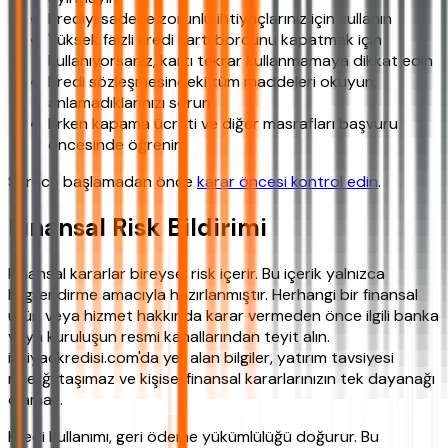
Krediyi sadece zorunlu ihtiyaçlarınız için kullanın
Yüksek faizli kredi kartı borcunu kapatmak için
kullanıyorsanız, kartı tekrar kullanmamaya dikkat edin
Kredi sözleşmesindeki tüm maddeleri okuyun,
anlamadıklarınızı sorun
Erken kapama ücreti ve diğer masrafları başvuru
öncesinde öğrenin
Sürece başlamadan önce
karar öncesi kontrol edin
.
Finansal Risk Bildirimi
Finansal kararlar bireysel risk içerir. Bu içerik yalnızca
bilgilendirme amacıyla hazırlanmıştır. Herhangi bir finansal
ürün veya hizmet hakkında karar vermeden önce ilgili banka
veya kuruluşun resmi kanallarından teyit alın.
ihtiyackredisi.com'da yer alan bilgiler, yatırım tavsiyesi
niteliği taşımaz ve kişisel finansal kararlarınızın tek dayanağı
olamaz.
Kredi kullanımı, geri ödeme yükümlülüğü doğurur. Bu