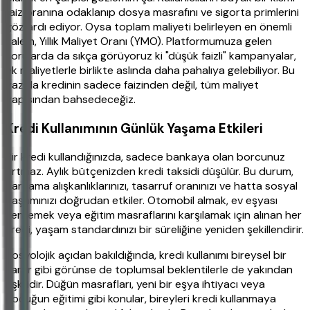
faiz oranına odaklanıp dosya masrafını ve sigorta primlerini
göz ardı ediyor. Oysa toplam maliyeti belirleyen en önemli
kalem, Yıllık Maliyet Oranı (YMO). Platformumuza gelen
sorularda da sıkça görüyoruz ki "düşük faizli" kampanyalar,
ek maliyetlerle birlikte aslında daha pahalıya gelebiliyor. Bu
yazıda kredinin sadece faizinden değil, tüm maliyet
yapısından bahsedeceğiz.
Kredi Kullanımının Günlük Yaşama Etkileri
Bir kredi kullandığınızda, sadece bankaya olan borcunuz
artmaz. Aylık bütçenizden kredi taksidi düşülür. Bu durum,
harcama alışkanlıklarınızı, tasarruf oranınızı ve hatta sosyal
yaşamınızı doğrudan etkiler. Otomobil almak, ev eşyası
yenilemek veya eğitim masraflarını karşılamak için alınan her
kredi, yaşam standardınızı bir süreliğine yeniden şekillendirir.
Sosyolojik açıdan bakıldığında, kredi kullanımı bireysel bir
karar gibi görünse de toplumsal beklentilerle de yakından
ilişkilidir. Düğün masrafları, yeni bir eşya ihtiyacı veya
çocuğun eğitimi gibi konular, bireyleri kredi kullanmaya