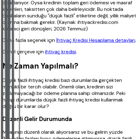
odaklanıyor. Oysa kredinin toplam geri ödemesi ve masraf
kalemleri, taksitten çok daha belirleyicidir. Bu noktada
bankaların sunduğu "düşük faizli" etiketine değil, yıllık maliyet
oranına bakmak gerekir. (Kaynak: ihtiyackredisi.com
kullanıcı geri dönüşleri, 2026 Temmuz)
Daha fazla seçenek için
İhtiyaç Kredisi Hesaplama detayları
.
Genel çerçeve için
ihtiyaç kredisi
.
Ne Zaman Yapılmalı?
Düşük faizli ihtiyaç kredisi bazı durumlarda gerçekten
mantıklı bir tercih olabilir. Önemli olan, kredinin sizi
zorlamayacağı bir ödeme planına sahip olmanızdır. Peki
hangi durumlarda düşük faizli ihtiyaç kredisi kullanmak
doğru bir karar olur?
Düzenli Gelir Durumunda
Maaşınızı düzenli olarak alıyorsanız ve bu gelirin yüzde
30'undan fazlası borç ödemelerine gitmiyorsa, düşük faizli