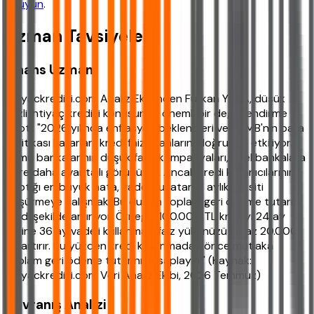
okuyun
.
Uzman Tavsiyeleri
Finans Uzmanı
ihtiyackredisi.com Analiz Ekibinden Furkan YAKA, düşük
faizli ihtiyaç kredisi konusunda önemli bir değerlendirme
yaptı: "2026 yılında enflasyon beklentileri ve TCMB'nin para
politikası kararları, kredi faiz oranlarını doğrudan etkiliyor.
Kamu bankalarının düşük faizli kampanyaları, özel bankalara
göre daha avantajlı görünüyor. Ancak kredi kullanıcılarının
yaptığı en büyük hata, vadeyi uzatarak aylık taksiti
düşürmeye çalışmak. Bu durum toplam geri ödeme tutarını
ciddi şekilde artırıyor. Örneğin 100.000 TL krediyi 24 ay
yerine 36 ay vadeli kullanmak, faiz yükünüzü en az 20.000
TL artırır. Bu yüzden kredi kullanmadan önce mutlaka
toplam geri ödeme tutarını hesaplayın." (Kaynak:
ihtiyackredisi.com Veri Analiz Ekibi, 2026 Temmuz)
Davranış Analizi