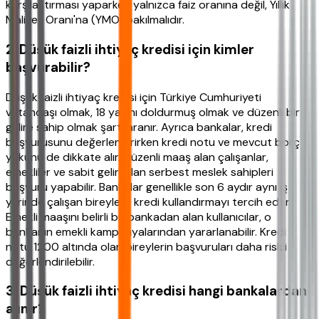
karşılaştırması yaparken yalnızca faiz oranına değil, Yıllık
Maliyet Oranı'na (YMO) bakılmalıdır.
2. Düşük faizli ihtiyaç kredisi için kimler
başvurabilir?
Düşük faizli ihtiyaç kredisi için Türkiye Cumhuriyeti
vatandaşı olmak, 18 yaşını doldurmuş olmak ve düzenli bir
gelire sahip olmak şartı aranır. Ayrıca bankalar, kredi
başvurusunu değerlendirirken kredi notu ve mevcut borç
yükünü de dikkate alır. Düzenli maaş alan çalışanlar,
emekliler ve sabit geliri olan serbest meslek sahipleri
başvuru yapabilir. Bankalar genellikle son 6 aydır aynı iş
yerinde çalışan bireylere kredi kullandırmayı tercih eder.
Emekli maaşını belirli bir bankadan alan kullanıcılar, o
bankanın emekli kampanyalarından yararlanabilir. Kredi
notu 1200 altında olan bireylerin başvuruları daha riskli
değerlendirilebilir.
3. Düşük faizli ihtiyaç kredisi hangi bankalardan
alınır?