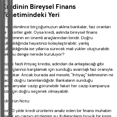
Kredinin Bireysel Finans
Yönetimindeki Yeri
Kredi denilince birçoğumuzun aklına bankalar, faiz oranları
ve taksitler gelir. Oysa kredi, aslında bireysel finans
yönetiminin en önemli araçlarından biridir. Doğru
kullanıldığında hayatınızı kolaylaştırabilir; yanlış
kullanıldığında ise yıllarca sürecek mali yükler oluşturabilir.
Peki bu denge nerede kuruluyor?
Düşük faizli ihtiyaç kredisi, adından da anlaşılacağı gibi
ihtiyaçlarınızı karşılamak için sunduğu avantajlı faiz oranıyla
öne çıkar. Ancak burada asıl mesele, "ihtiyaç" kelimesinin ne
kadar doğru tanımlandığıdır. Bankaların sunduğu
kampanyalar cazip görünebilir fakat her cazip kampanya
sizin için doğru seçenek olmayabilir.
Editörün Notu:
Son 10 yıldır kredi ürünlerini analiz eden bir finans muhabiri
olarak en çarpıcı gözlemim şu: Kullanıcıların büyük bir kısmı