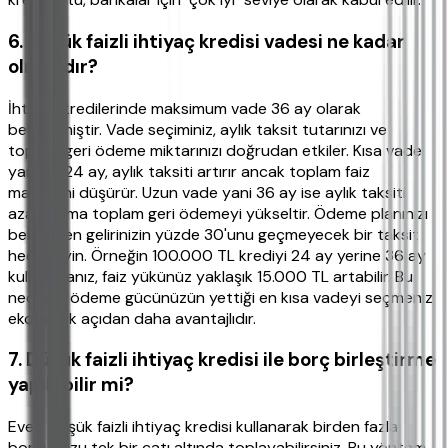
6. Düşük faizli ihtiyaç kredisi vadesi ne kadar
olmalıdır?
İhtiyaç kredilerinde maksimum vade 36 ay olarak
belirlenmiştir. Vade seçiminiz, aylık taksit tutarınızı ve
toplam geri ödeme miktarınızı doğrudan etkiler. Kısa vade
yani 12-24 ay, aylık taksiti artırır ancak toplam faiz
maliyetini düşürür. Uzun vade yani 36 ay ise aylık taksiti
azaltır ama toplam geri ödemeyi yükseltir. Ödeme planınızı
belirlerken gelirinizin yüzde 30'unu geçmeyecek bir taksit
hedefleyin. Örneğin 100.000 TL krediyi 24 ay yerine 36 ay
kullanırsanız, faiz yükünüz yaklaşık 15.000 TL artabilir. Bu
nedenle ödeme gücünüzün yettiği en kısa vadeyi seçmeniz
ekonomik açıdan daha avantajlıdır.
7. Düşük faizli ihtiyaç kredisi ile borç birleştirme
yapılabilir mi?
Evet, düşük faizli ihtiyaç kredisi kullanarak birden fazla
borcunuzu tek bir çatı altında toplayabilirsiniz. Bu yöntem,