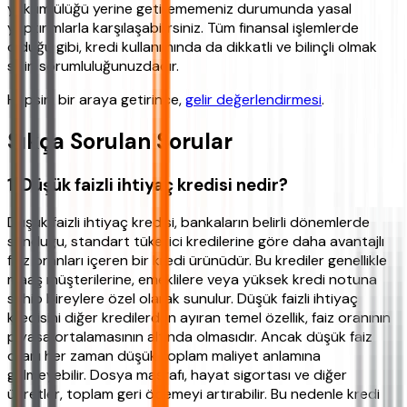
yükümlülüğü yerine getirememeniz durumunda yasal
yaptırımlarla karşılaşabilirsiniz. Tüm finansal işlemlerde
olduğu gibi, kredi kullanımında da dikkatli ve bilinçli olmak
sizin sorumluluğunuzdadır.
Hepsini bir araya getirince,
gelir değerlendirmesi
.
Sıkça Sorulan Sorular
1. Düşük faizli ihtiyaç kredisi nedir?
Düşük faizli ihtiyaç kredisi, bankaların belirli dönemlerde
sunduğu, standart tüketici kredilerine göre daha avantajlı
faiz oranları içeren bir kredi ürünüdür. Bu krediler genellikle
maaş müşterilerine, emeklilere veya yüksek kredi notuna
sahip bireylere özel olarak sunulur. Düşük faizli ihtiyaç
kredisini diğer kredilerden ayıran temel özellik, faiz oranının
piyasa ortalamasının altında olmasıdır. Ancak düşük faiz
oranı her zaman düşük toplam maliyet anlamına
gelmeyebilir. Dosya masrafı, hayat sigortası ve diğer
ücretler, toplam geri ödemeyi artırabilir. Bu nedenle kredi