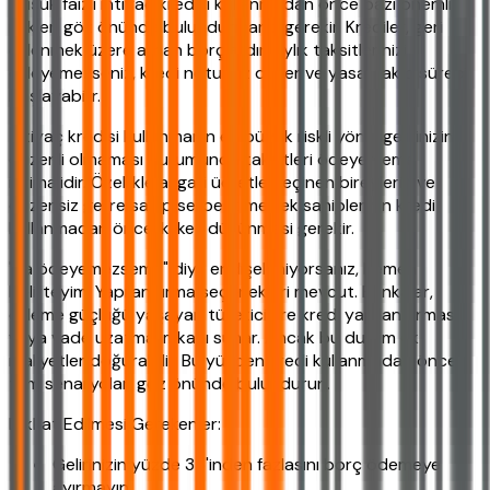
Düşük faizli ihtiyaç kredisi kullanmadan önce bazı önemli
riskleri göz önünde bulundurmanız gerekir. Krediler, geri
ödenmek üzere alınan borçlardır. Aylık taksitlerinizi
ödeyemezseniz, kredi notunuz düşer ve yasal takip süreci
başlayabilir.
İhtiyaç kredisi kullanmanın en büyük riskli yönü, gelirinizin
düzenli olmaması durumunda taksitleri ödeyememe
ihtimalidir. Özellikle asgari ücretle geçinen bireylerin ve
düzensiz gelire sahip serbest meslek sahiplerinin kredi
kullanmadan önce iki kez düşünmesi gerekir.
"Ya ödeyemezsem?" diye endişeleniyorsanız, hemen
belirteyim: Yapılandırma seçenekleri mevcut. Bankalar,
ödeme güçlüğü yaşayan tüketicilere kredi yapılandırması
veya vade uzatma imkanı sunar. Ancak bu durum ek
maliyetler doğurabilir. Bu yüzden kredi kullanmadan önce
tüm senaryoları göz önünde bulundurun.
Dikkat Edilmesi Gerekenler:
Gelirinizin yüzde 35'inden fazlasını borç ödemeye
ayırmayın