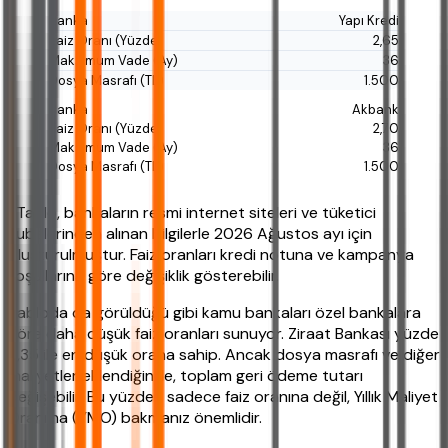
Yapı Kredi
2,65
36
1.500
Akbank
2,70
36
1.500
*Tablo, bankaların resmi internet siteleri ve tüketici
şubelerinden alınan bilgilerle 2026 Ağustos ayı için
oluşturulmuştur. Faiz oranları kredi notuna ve kampanya
koşullarına göre değişiklik gösterebilir.
Tabloda da görüldüğü gibi kamu bankaları özel bankalara
göre daha düşük faiz oranları sunuyor. Ziraat Bankası yüzde
2,35 ile en düşük orana sahip. Ancak dosya masrafı ve diğer
maliyetler eklendiğinde, toplam geri ödeme tutarı
değişebilir. Bu yüzden sadece faiz oranına değil, Yıllık Maliyet
Oranı'na (YMO) bakmanız önemlidir.