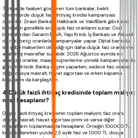
Türkiye'de faaliyet gösteren tüm bankalar, belirli
dönemlerde düşük faizli ihtiyaç kredisi kampanyası
düzenler. Ziraat Bankası, Halkbank ve VakıfBank gibi kamu
bankaları genellikle en düşük faiz oranlarını sunar. Özel
bankalardan Garanti BBVA, Yapı Kredi, İş Bankası ve Akbank
da rekabetçi oranlarla kampanyalar yapar. Dijital bankalar
ise şube maliyetleri olmadığı için daha düşük faiz oranları ve
azaltılmış masraflar sunabilir. 2026 Ağustos ayında en
avantajlı oranlar, maaş müşterilerine yönelik kampanyalarda
görülmektedir. Banka seçimi yaparken, sadece faiz oranını
değil; dosya masrafı, hayat sigortası ve erken kapama
koşullarını da karşılaştırın.
4. Düşük faizli ihtiyaç kredisinde toplam maliyet
nasıl hesaplanır?
Düşük faizli ihtiyaç kredisinin toplam maliyeti; faiz oranı,
dosya masrafı, hayat sigortası primi ve varsa diğer
masrafların toplanmasıyla hesaplanır. Örneğin 100.000 TL
kredi kullanırken yüzde 2,5 aylık faiz ve 1.000 TL dosya