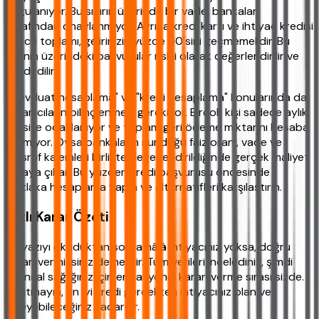
uygulanıyor. Bu sınırın üzerinde bir vade, bankalar
tarafından onaylanmıyor. Ayrıca kredi kartı ve ihtiyaç kredisi
borcu toplamı, gelirinizin yüzde 50'sini geçmemelidir. Bu
oranın üzerindeki başvurular riskli olarak değerlendirilir ve
reddedilir.
"Mevduat hesaplama" ve "kredi hesaplama" konularında da
kullanıcıların bilinçlenmesi gerekiyor. Birçok kişi sadece aylık
taksite odaklanıyor ve toplam geri ödeme miktarını hesaba
katmıyor. Oysa bankaların sunduğu faiz oranı, vade ve
masraf kalemleri birlikte değerlendirildiğinde gerçek maliyet
ortaya çıkar. Bu yüzden kredi başvurusu öncesinde
mutlaka hesaplama yapın ve alternatifleri karşılaştırın.
Hızlı Karar Özeti
Bu yazıyı okuduktan sonra hâlâ ihtiyacınız yoksa, doğru
kararı vermişsiniz demektir. Tüm verileri incelediniz, şimdi
finansal sağlığınız için en rasyonel kararı verme sırası sizde.
Unutmayın, en iyi kredi gerçekten ihtiyacınız olan ve
ödeyebileceğiniz kadardır.