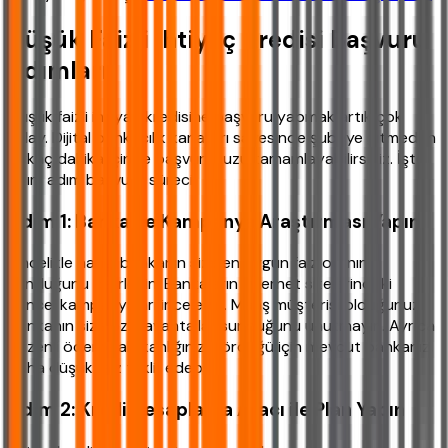
Düşük Faizli İhtiyaç Kredisi Başvuru
Adımları
Düşük faizli ihtiyaç kredisine başvuru yapmak artık çok
kolay. Dijital bankacılık kanalları sayesinde şubeye gitmeden
birkaç dakika içinde başvurunuzu tamamlayabilirsiniz. İşte
adım adım başvuru süreci:
Adım 1: Banka ve Kampanya Araştırması Yapın
Öncelikle hangi bankanın size en uygun faiz oranını
sunduğunu belirleyin. Bankaların internet sitelerindeki
güncel kampanyaları inceleyin. Maaş müşterisi olduğunuz
bankanın size özel avantajlar sunduğunu unutmayın. Ayrıca
düzenli ödeme alışkanlığınızı gördüğü için mevcut bankanız,
daha düşük faiz teklif edebilir.
Adım 2: Kredi Hesaplama Aracı ile Plan Yapın