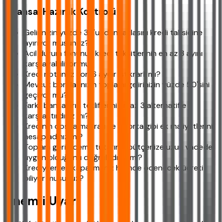
Finansal Hazırlık Kontrolü
Gelirinizin yüzde 30'undan fazlasını kredi taksidine
ayırıyor musunuz?
Acil durum fonunuz kredi taksitlerinin en az 3 ayını
karşılayabiliyor mu?
Kredi notunuz son 6 aydır istikrarlı mı?
Mevcut borçlarınızın toplamı gelirinizin yüzde 50'sini
geçiyor mu?
Farklı bankaların tekliflerini en az 3 alternatifle
karşılaştırdınız mı?
Kredinin dosya masrafı ve sigorta gibi ek maliyetlerini
hesapladınız mı?
Toplam geri ödeme tutarının bütçenize uzun vadede
uygun olduğunu doğruladınız mı?
Krediyi erken kapatmanız halinde ödenecek ücreti
biliyor musunuz?
Önemli Uyarı