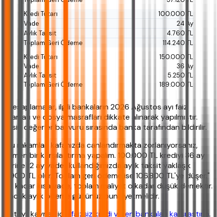
100.000 TL
24 Ay
4.760 TL
114.240 TL
150.000 TL
36 Ay
5.250 TL
189.000 TL
*Hesaplamalar, ilgili bankaların 2026 Ağustos ayı faiz
oranları ve dosya masrafları dikkate alınarak yapılmıştır.
Kesin değerler başvuru sırasında banka tarafından bildirilir.
"Bu rakamları kafanızda canlandırmakta zorlanıyorsanız,
hemen bir karşılaştırma yapalım. 100.000 TL krediyi 36 ay
yerine 12 ay vadeli kullandığımızda aylık taksit yaklaşık
8.900 TL olur. Toplam geri ödeme ise 106.800 TL'ye düşer."
Ne kadar kısa vade, toplam maliyet o kadar düşük demektir.
Ancak aylık ödeme gücünüz buna yetmelidir.
Detaylı kaynak için
faizsiz kredi veren bankaları karşılaştırın
.