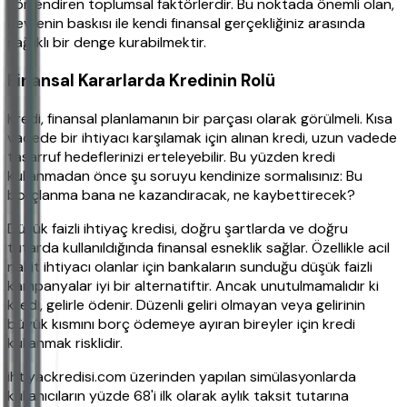
yönlendiren toplumsal faktörlerdir. Bu noktada önemli olan,
çevrenin baskısı ile kendi finansal gerçekliğiniz arasında
sağlıklı bir denge kurabilmektir.
Finansal Kararlarda Kredinin Rolü
Kredi, finansal planlamanın bir parçası olarak görülmeli. Kısa
vadede bir ihtiyacı karşılamak için alınan kredi, uzun vadede
tasarruf hedeflerinizi erteleyebilir. Bu yüzden kredi
kullanmadan önce şu soruyu kendinize sormalısınız: Bu
borçlanma bana ne kazandıracak, ne kaybettirecek?
Düşük faizli ihtiyaç kredisi, doğru şartlarda ve doğru
tutarda kullanıldığında finansal esneklik sağlar. Özellikle acil
nakit ihtiyacı olanlar için bankaların sunduğu düşük faizli
kampanyalar iyi bir alternatiftir. Ancak unutulmamalıdır ki
kredi, gelirle ödenir. Düzenli geliri olmayan veya gelirinin
büyük kısmını borç ödemeye ayıran bireyler için kredi
kullanmak risklidir.
ihtiyackredisi.com üzerinden yapılan simülasyonlarda
kullanıcıların yüzde 68'i ilk olarak aylık taksit tutarına