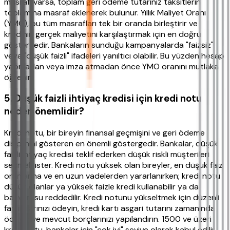
masrafı varsa, toplam geri ödeme tutarınız taksitlerin
toplamına masraf eklenerek bulunur. Yıllık Maliyet Oranı
(YMO), bu tüm masrafları tek bir oranda birleştirir ve
kredinin gerçek maliyetini karşılaştırmak için en doğru
göstergedir. Bankaların sunduğu kampanyalarda "faizsiz"
veya "düşük faizli" ifadeleri yanıltıcı olabilir. Bu yüzden hesap
yapmadan veya imza atmadan önce YMO oranını mutlaka
öğrenin.
5. Düşük faizli ihtiyaç kredisi için kredi notu
neden önemlidir?
Kredi notu, bir bireyin finansal geçmişini ve geri ödeme
disiplinini gösteren en önemli göstergedir. Bankalar, düşük
faizli ihtiyaç kredisi teklif ederken düşük riskli müşterileri
seçmek ister. Kredi notu yüksek olan bireyler, en düşük faiz
oranlarına ve en uzun vadelerden yararlanırken; kredi notu
düşük olanlar ya yüksek faizle kredi kullanabilir ya da
başvurusu reddedilir. Kredi notunu yükseltmek için düzenli
faturalarınızı ödeyin, kredi kartı asgari tutarını zamanında
ödeyin ve mevcut borçlarınızı yapılandırın. 1500 ve üzeri
kredi notu, bankalar için "çok iyi" seviye olarak kabul edilir.