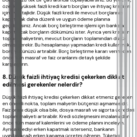
özellikle yüksek faizli kredi kartı borçları ve ihtiyaç kredileri
için avantajlıdır. Düşük faizli kredi ile mevcut borçlarınızı
kapatarak daha düzenli ve uygun ödeme planına
geçebilirsiniz. Ancak borç birleştirme işlemi için bankalar,
kapatılacak borçların dökümünü ister. Ayrıca yeni kredinin
toplam maliyetinin, mevcut borçların toplamından düşük
olması gerekir. Bu hesaplamayı yapmadan kredi kullanmak,
borç yükünüzü artırabilir. Borç birleştirme kararı vermeden
önce tüm masraf ve faiz oranlarını detaylı şekilde
karşılaştırın.
8. Düşük faizli ihtiyaç kredisi çekerken dikkat
edilmesi gerekenler nelerdir?
Düşük faizli ihtiyaç kredisi çekerken dikkat etmeniz gereken
en önemli nokta, toplam maliyetin bütçenizi aşmamasıdır.
Faiz oranı düşük olsa bile, dosya masrafı ve sigorta ücretleri
toplam maliyeti artırabilir. Kredi sözleşmesini imzalamadan
önce tüm masraf kalemlerini ve ödeme planını inceleyin.
Ayrıca krediyi erken kapatmak isterseniz, bankanın
uygulayacağı erken kapama ücretini öğrenin. Tüketici