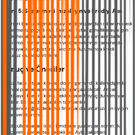
Adım 5: Sözleşmeyi İmzalayın ve Krediyi Alın
İnternet bankacılığında onay verdiğiniz andan itibaren kredi
sözleşmeniz geçerli olur. Belirtilen tutar, genellikle aynı gün
içinde hesabınıza aktarılır. Kredi kullanımı sonrasında ilk
taksitinizin tarihini not edin ve ödemelerinizi zamanında
yapmaya özen gösterin. Gecikme durumunda kredi
notunuz olumsuz etkilenir.
Sonuç ve Öneriler
Düşük faizli ihtiyaç kredisi, doğru şartlarda kullanıldığında
finansal planlamanın önemli bir parçası olabilir. Ancak
unutmayın ki en iyi kredi, çekilmesine ihtiyaç duyulmayan
kredidir. Bu yazıda anlatılan tüm verileri
değerlendirdiğinizde, kendi finansal durumunuza en uygun
kararı verebilirsiniz.
Kredi kullanmadan önce kendinize şu soruları sorun: Bu
borçlanma gerçekten gerekli mi? Aylık taksitleri