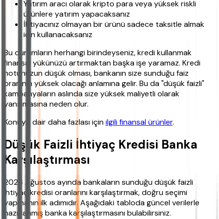
Yatırım aracı olarak kripto para veya yüksek riskli
ürünlere yatırım yapacaksanız
İhtiyacınız olmayan bir ürünü sadece taksitle almak
için kullanacaksanız
Bu durumların herhangi birindeyseniz, kredi kullanmak
finansal yükünüzü artırmaktan başka işe yaramaz. Kredi
notunuzun düşük olması, bankanın size sunduğu faiz
oranının yüksek olacağı anlamına gelir. Bu da "düşük faizli"
kampanyaların aslında size yüksek maliyetli olarak
yansımasına neden olur.
Konuya dair daha fazlası için
ilgili finansal ürünler
.
Düşük Faizli İhtiyaç Kredisi Banka
Karşılaştırması
2026 Ağustos ayında bankaların sunduğu düşük faizli
ihtiyaç kredisi oranlarını karşılaştırmak, doğru seçimi
yapmanın ilk adımıdır. Aşağıdaki tabloda güncel verilerle
hazırlanmış banka karşılaştırmasını bulabilirsiniz.