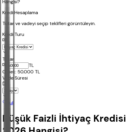
Hangisi?
Kredi Hesaplama
Tutar ve vadeyi seçip teklifleri görüntüleyin.
Kredi Turu
Tutar
TL
Ornek:
50.000
TL
Vade Süresi
Bul
Düşük Faizli İhtiyaç Kredisi
2026 Hangisi?