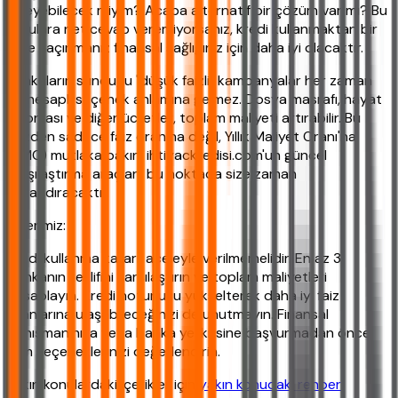
ödeyebilecek miyim? Acaba alternatif bir çözüm var mı? Bu
sorulara net cevap veremiyorsanız, kredi kullanmaktan bir
süre kaçınmanız finansal sağlığınız için daha iyi olacaktır.
Bankaların sunduğu "düşük faizli" kampanyalar her zaman
en hesaplı seçenek anlamına gelmez. Dosya masrafı, hayat
sigortası ve diğer ücretler, toplam maliyeti artırabilir. Bu
yüzden sadece faiz oranına değil, Yıllık Maliyet Oranı'na
(YMO) mutlaka bakın. ihtiyackredisi.com'un güncel
karşılaştırma araçları, bu noktada size zaman
kazandıracaktır.
Önerimiz:
Kredi kullanma kararı, aceleyle verilmemelidir. En az 3
bankanın teklifini karşılaştırın ve toplam maliyetleri
hesaplayın. Kredi notunuzu yükselterek daha iyi faiz
oranlarına ulaşabileceğinizi de unutmayın. Finansal
danışmanınıza veya banka yetkilisine başvurmadan önce
tüm seçeneklerinizi değerlendirin.
Yakın konulardaki içerikler için
yakın konudaki rehberi