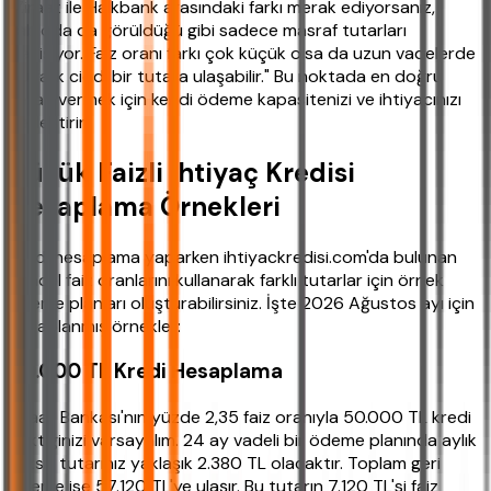
"Ziraat ile Halkbank arasındaki farkı merak ediyorsanız,
tabloda da görüldüğü gibi sadece masraf tutarları
değişiyor. Faiz oranı farkı çok küçük olsa da uzun vadelerde
bu fark ciddi bir tutara ulaşabilir." Bu noktada en doğru
kararı vermek için kendi ödeme kapasitenizi ve ihtiyacınızı
netleştirin.
Düşük Faizli İhtiyaç Kredisi
Hesaplama Örnekleri
Kredi hesaplama yaparken ihtiyackredisi.com'da bulunan
güncel faiz oranlarını kullanarak farklı tutarlar için örnek
ödeme planları oluşturabilirsiniz. İşte 2026 Ağustos ayı için
hesaplanmış örnekler:
50.000 TL Kredi Hesaplama
Ziraat Bankası'nın yüzde 2,35 faiz oranıyla 50.000 TL kredi
çektiğinizi varsayalım. 24 ay vadeli bir ödeme planında aylık
taksit tutarınız yaklaşık 2.380 TL olacaktır. Toplam geri
ödeme ise 57.120 TL'ye ulaşır. Bu tutarın 7.120 TL'si faiz