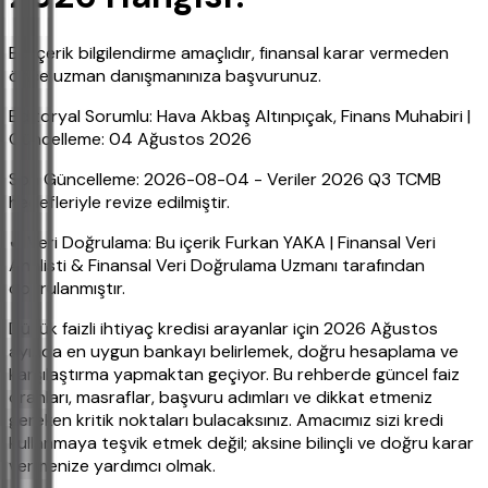
Bu içerik bilgilendirme amaçlıdır, finansal karar vermeden
önce uzman danışmanınıza başvurunuz.
Editoryal Sorumlu: Hava Akbaş Altınpıçak, Finans Muhabiri |
Güncelleme: 04 Ağustos 2026
Son Güncelleme: 2026-08-04 - Veriler 2026 Q3 TCMB
hedefleriyle revize edilmiştir.
✔ Veri Doğrulama: Bu içerik Furkan YAKA | Finansal Veri
Analisti & Finansal Veri Doğrulama Uzmanı tarafından
doğrulanmıştır.
Düşük faizli ihtiyaç kredisi arayanlar için 2026 Ağustos
ayında en uygun bankayı belirlemek, doğru hesaplama ve
karşılaştırma yapmaktan geçiyor. Bu rehberde güncel faiz
oranları, masraflar, başvuru adımları ve dikkat etmeniz
gereken kritik noktaları bulacaksınız. Amacımız sizi kredi
kullanmaya teşvik etmek değil; aksine bilinçli ve doğru karar
vermenize yardımcı olmak.