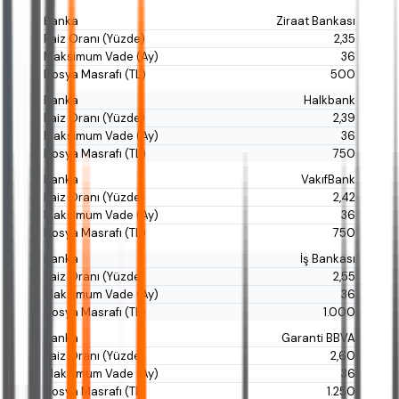
Ziraat Bankası
2,35
36
500
Halkbank
2,39
36
750
VakıfBank
2,42
36
750
İş Bankası
2,55
36
1.000
Garanti BBVA
2,60
36
1.250