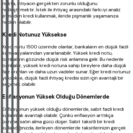
nokta, ihtiyacın gerçekten zorunlu olduğunu
netleştirmektir. İstek ile ihtiyaç arasındaki farkı iyi analiz
etmeden kredi kullanmak, ileride pişmanlık yaşamanıza
neden olabilir.
Kredi Notunuz Yüksekse
Kredi notu 1500 üzerinde olanlar, bankaların en düşük faizli
kampanyalarından yararlanabilir. Yüksek kredi notu,
bankaların gözünde düşük risk anlamına gelir. Bu nedenle
bankalar, yüksek kredi notuna sahip bireylere daha düşük
faiz oranları ve daha uzun vadeler sunar. Eğer kredi notunuz
yüksekse, düşük faizli ihtiyaç kredisi sizin için avantajlı bir
seçenek olabilir.
Enflasyonun Yüksek Olduğu Dönemlerde
Enflasyonun yüksek olduğu dönemlerde, sabit faizli kredi
kullanmak avantajlı olabilir. Çünkü enflasyon arttıkça
paranın satın alma gücü düşer. Sabit taksitli bir kredi
kullandığınızda, ilerleyen dönemlerde taksitlerinizin gerçek